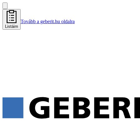
Tovább a geberit.hu oldalra
Listáim