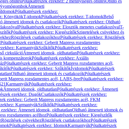
éges öblítés
Pótalkatrészek ezekhez: 2 mennyiséges öblítés
Öblítő és
Nyomógombok
Átmeneti
ű
Idomok
Pótalkatrészek ezekhez:
ez: Könyökök
T-idomok
Pótalkatrészek ezekhez: T-idomok
Belső
ó átmeneti idomok és csatlakozók
Pótalkatrészek ezekhez: Oldható
tlakozóval
Pótalkatrészek ezekhez: Elosztók menetes csatlakozóval
T-
szítők
Pótalkatrészek ezekhez: Kiegészítők
Szigetelések csövekhez és
vekhez
Rögzítések csatlakozókhoz
Pótalkatrészek ezekhez: Rögzítések
l
Pótalkatrészek ezekhez: Geberit Mapress rozsdamentes
 ezekhez: Karmantyúk
Szűkítők
Pótalkatrészek ezekhez:
ső cirkuláció
Átmeneti idomok, oldhatatlan
Pótalkatrészek ezekhez:
is kompenzátorok
Pótalkatrészek ezekhez: Axiális
gáz
Pótalkatrészek ezekhez: Geberit Mapress rozsdamentes acél,
űkítők
Pótalkatrészek ezekhez: Szűkítők
Ívidomok
Pótalkatrészek
tatlan
Oldható átmeneti idomok és csatlakozók
Pótalkatrészek
erit Mapress rozsdamentes acél, LABS-free
Pótalkatrészek ezekhez:
521
Karmantyúk
Pótalkatrészek ezekhez:
ok
Átmeneti idomok, oldhatatlan
Pótalkatrészek ezekhez: Átmeneti
részek ezekhez: Dugók
Csatlakozók
Pótalkatrészek ezekhez:
szek ezekhez: Geberit Mapress rozsdamentes acél, FKM
 ezekhez: Karmantyúk
Szűkítők
Pótalkatrészek ezekhez:
k ezekhez: Átmeneti idomok, oldhatatlan
Oldható átmeneti idomok és
ess rozsdamentes acélhoz
Pótalkatrészek ezekhez: Kiegészítők
z
Rögzítések csövekhez
Rögzítések csatlakozókhoz
Pótalkatrészek
omok
Pótalkatrészek ezekhez: Idomok
Karmantyúk
Pótalkatrészek