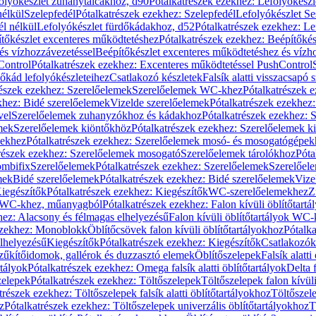
olyókészlet zuhanytálcákhoz, d90
Pótalkatrészek ezekhez: Lefolyókész
nélkül
Szelepfedél
Pótalkatrészek ezekhez: Szelepfedél
Lefolyókészlet Se
él nélkül
Lefolyókészlet fürdőkádakhoz, d52
Pótalkatrészek ezekhez: L
tőkészlet excenteres működtetéshez
Pótalkatrészek ezekhez: Beépítőké
és vízhozzávezetéssel
Beépítőkészlet excenteres működtetéshez és vízh
Control
Pótalkatrészek ezekhez: Excenteres működtetéssel PushControl
őkád lefolyókészleteihez
Csatlakozó készletek
Falsík alatti visszacsapó 
részek ezekhez: Szerelőelemek
Szerelőelemek WC-khez
Pótalkatrészek 
khez: Bidé szerelőelemek
Vizelde szerelőelemek
Pótalkatrészek ezekhez:
vel
Szerelőelemek zuhanyzókhoz és kádakhoz
Pótalkatrészek ezekhez:
mek
Szerelőelemek kiöntőkhöz
Pótalkatrészek ezekhez: Szerelőelemek k
pekhez
Pótalkatrészek ezekhez: Szerelőelemek mosó- és mosogatógépek
részek ezekhez: Szerelőelemek mosogató
Szerelőelemek tárolókhoz
Póta
ombifix
Szerelőelemek
Pótalkatrészek ezekhez: Szerelőelemek
Szerelőe
mek
Bidé szerelőelemek
Pótalkatrészek ezekhez: Bidé szerelőelemek
Vize
iegészítők
Pótalkatrészek ezekhez: Kiegészítők
WC-szerelőelemekhez
Z
ok WC-khez, műanyagból
Pótalkatrészek ezekhez: Falon kívüli öblítőta
hez: Alacsony és félmagas elhelyezésű
Falon kívüli öblítőtartályok WC-
ezekhez: Monoblokk
Öblítőcsövek falon kívüli öblítőtartályokhoz
Pótalka
lhelyezésű
Kiegészítők
Pótalkatrészek ezekhez: Kiegészítők
Csatlakozók
zűkítőidomok, gallérok és duzzasztó elemek
Öblítőszelepek
Falsík alatti
rtályok
Pótalkatrészek ezekhez: Omega falsík alatti öblítőtartályok
Delta f
zelepek
Pótalkatrészek ezekhez: Töltőszelepek
Töltőszelepek falon kívüli
trészek ezekhez: Töltőszelepek falsík alatti öblítőtartályokhoz
Töltőszel
z
Pótalkatrészek ezekhez: Töltőszelepek univerzális öblítőtartályokhoz
T