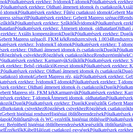
omok
Pótalkatrészek ezekhez: Ívidomok
T-idomok
Pótalkatrészek ezekhe
k
Pótalkatrészek ezekhez: Oldható átmeneti idomok és csatlakozók
Axiál
zó idomok
Pótalkatrészek ezekhez: Fűtési csatlakozó idomok
Geberit Map
press szénacél
Pótalkatrészek ezekhez: Geberit Mapress szénacél
Rends
Szűkítők
Pótalkatrészek ezekhez: Szűkítők
Ívidomok
Pótalkatrészek eze
hatatlan
Pótalkatrészek ezekhez: Átmeneti idomok, oldhatatlan
Oldható 
k ezekhez: Axiális kompenzátorok
Dugók
Pótalkatrészek ezekhez: Dugó
 Geberit Mapress szénacél, FKM kék
Rendszercsövek 1.0034
Rendszercs
katrészek ezekhez: Ívidomok
T-idomok
Pótalkatrészek ezekhez: T-idom
észek ezekhez: Oldható átmeneti idomok és csatlakozók
Dugók
Pótalkat
z
Rögzítések csövekhez
Rögzítések csatlakozókhoz
Rendszertömítések
C
Pótalkatrészek ezekhez: Karmantyúk
Szűkítők
Pótalkatrészek ezekhez: 
zek ezekhez: Belső cirkuláció
Kereszt idomok
Pótalkatrészek ezekhez: 
k
Pótalkatrészek ezekhez: Oldható átmeneti idomok és csatlakozók
Dugó
 csatlakozó idomok
Geberit Mapress réz, gáz
Pótalkatrészek ezekhez: Geb
katrészek ezekhez: Ívidomok
T-idomok
Pótalkatrészek ezekhez: T-idom
észek ezekhez: Oldható átmeneti idomok és csatlakozók
Dugók
Pótalkat
Geberit Mapress réz, FKM kék
Karmantyúk
Pótalkatrészek ezekhez: Ka
atrészek ezekhez: T-idomok
Átmeneti idomok, oldhatatlan
Pótalkatrésze
lakozók
Dugók
Pótalkatrészek ezekhez: Dugók
Kiegészítők Geberit Mapr
oz
Burkolatok csövekhez
Rögzítések csövekhez
Rögzítések csatlakozókh
z
Geberit higiéniai rendszer
Higiéniai öblítőberendezések
Pótalkatrészek 
ólapok
Öblítőtartályok és WC-vezérlők higiéniai öblítéssel
Pótalkatrésze
ez: Beépíthető higiéniai öblítőberendezések
Kiegészítők öblítőtartályok
sel
Érzékelők
Kábel
Hálózati csatlakozó egységek
Pótalkatrészek ezekhez