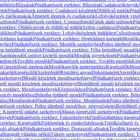
öntőkhöz
Bűzzárak
Pótalkatrészek ezekhez: Bűzzárak
Csatlakozókönyök
etek
Pótalkatrészek ezekhez: Csatlakozó készletek
Öblítőcső toldók
Pótal
 és zárókupakok
Átmeneti idomok és csatlakozók
Lefolyókészletek vize
szifonok
Pótalkatrészek ezekhez: Csigaszifonok
Falsík alatti szifonok
Pót
 ezekhez: Öblítőcsövek és öblítőcső toldók
Szifon csatlakozó
Pótalkatrés
idékhez
Pótalkatrészek ezekhez: Lefolyókészletek bidékhez
Csőszifonok
toldatos karimák
Pótalkatrészek ezekhez: Hegtoldatos karimák
Mosdóka
nyhez
Pótalkatrészek ezekhez: Mosdók szekrényhez
Pultra ültethető m
lig beépíthető mosdók
Pótalkatrészek ezekhez: Félig beépíthető mosdók
Sarokmosdó
Comfort kivitelű mosdók
Mosdók gyerekeknek
Pótalkatré
őmedencék
További mosdók
Pótalkatrészek ezekhez: További mosdók
Kiö
e
Gipszfelfogó medencék
Mosdókagylók tantermekhez
Kiegészítők
Mosdó
takarók
Kiegészítők
Szelepfedél
Rögzítési anyag
Dekorpanelek
Szerelőko
szekrénnyel
Mosdó készletek mosdószekrénnyel
Pótalkatrészek ezekhe
thető mosdó készletek mosdószekrénnyel
Beépíthető mosdó készletek m
ek ezekhez: Mosdószekrények
Kézmosókhoz
Pótalkatrészek ezekhez: 
edencés mosdókhoz
Bútorba építhető mosdó
Pótalkatrészek ezekhez: Bút
ókhoz
Mosdópultok
Pótalkatrészek ezekhez: Mosdópultok
Pultra ültethet
atrészek ezekhez: Pultra ültethető mosdóhoz, négyszögletes
Beépíthető
z: Kisméretű oldalsó szekrények
Magas kiegészítő szekrények
Pótalkatr
rények
Pótalkatrészek ezekhez: Faliszekrények
Fürdőszobabútor-kiegész
 ezekhez: Kiegészítők
Fiókbetétek és rendeződobozok
Törölközőtartó és 
oló aljzatok
Pótalkatrészek ezekhez: Dugaszoló aljzatok
További kiegés
al
Integrált világítás nélkül
Tükrös szekrények
Pótalkatrészek ezekhez: 
lágítás nélkül
Kiegészítők
Világítótestek
Fogantyúk
További kiegészítők
D