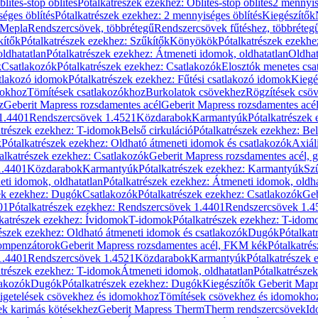
blítés-stop öblítés
Pótalkatrészek ezekhez: Öblítés-stop öblítés
2 mennyis
éges öblítés
Pótalkatrészek ezekhez: 2 mennyiséges öblítés
Kiegészítők
 Mepla
Rendszercsövek, többrétegű
Rendszercsövek fűtéshez, többréteg
kítők
Pótalkatrészek ezekhez: Szűkítők
Könyökök
Pótalkatrészek ezekh
ldhatatlan
Pótalkatrészek ezekhez: Átmeneti idomok, oldhatatlan
Oldhat
k
Csatlakozók
Pótalkatrészek ezekhez: Csatlakozók
Elosztók menetes csa
atlakozó idomok
Pótalkatrészek ezekhez: Fűtési csatlakozó idomok
Kiegé
mokhoz
Tömítések csatlakozókhoz
Burkolatok csövekhez
Rögzítések csö
z
Geberit Mapress rozsdamentes acél
Geberit Mapress rozsdamentes acé
 1.4401
Rendszercsövek 1.4521
Közdarabok
Karmantyúk
Pótalkatrészek
atrészek ezekhez: T-idomok
Belső cirkuláció
Pótalkatrészek ezekhez: Bel
k
Pótalkatrészek ezekhez: Oldható átmeneti idomok és csatlakozók
Axiál
alkatrészek ezekhez: Csatlakozók
Geberit Mapress rozsdamentes acél, 
1.4401
Közdarabok
Karmantyúk
Pótalkatrészek ezekhez: Karmantyúk
Sz
ti idomok, oldhatatlan
Pótalkatrészek ezekhez: Átmeneti idomok, oldha
ek ezekhez: Dugók
Csatlakozók
Pótalkatrészek ezekhez: Csatlakozók
Geb
01
Pótalkatrészek ezekhez: Rendszercsövek 1.4401
Rendszercsövek 1.4
katrészek ezekhez: Ívidomok
T-idomok
Pótalkatrészek ezekhez: T-idom
észek ezekhez: Oldható átmeneti idomok és csatlakozók
Dugók
Pótalkat
kompenzátorok
Geberit Mapress rozsdamentes acél, FKM kék
Pótalkatré
1.4401
Rendszercsövek 1.4521
Közdarabok
Karmantyúk
Pótalkatrészek
atrészek ezekhez: T-idomok
Átmeneti idomok, oldhatatlan
Pótalkatrésze
lakozók
Dugók
Pótalkatrészek ezekhez: Dugók
Kiegészítők Geberit Mapr
igetelések csövekhez és idomokhoz
Tömítések csövekhez és idomokho
ek karimás kötésekhez
Geberit Mapress Therm
Therm rendszercsövek
Id