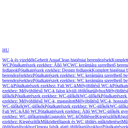
HU
WC-k és vizeldék
Geberit AquaClean higiéniai berendezések
Komplett
WC
Pótalkatrészek ezekhez: Álló WC
WC kerámiára szerelhető beren
fedlapok
Pótalkatrészek ezekhez: Design fedlapok
Komplett higiéniai
berendezésekhez
Pótalkatrészek ezekhez: WC kerámiára szerelhető b
berendezésekhez
Pótalkatrészek ezekhez: WC kerámiára szerelhető b
WC-k
Pótalkatrészek ezekhez: Fali WC-k
Mélyöblítésű WC-k
Pótalkat
ezekhez: Mélyöblítésű WC-k falon kívüli öblítőtartályhoz
Mélyöblíté
ülőkék
Pótalkatrészek ezekhez: WC-ülőkék
WC-ülőkék
Pótalkatrésze
ezekhez: Mélyöblítésű WC-k, magasított
Mélyöblítésű WC-k, hosszabb
WC-ülőkék
WC-ülőkék
Pótalkatrészek ezekhez: WC-ülőkék
WC-ülőka
Fali WC-k
Álló WC
Pótalkatrészek ezekhez: Álló WC
WC-ülőkék gye
ezekhez: WC-ülőkarimák
Guggolós WC-k
Öblítéssel
Kiegészítők
Rögzí
ezekhez: Kiegészítők
Működtetőlapok és WC öblítés működtetései
Műk
öblítőtartályokhoz
Omega falsík alatti öblítőtartályokhoz
Pótalkatrészek