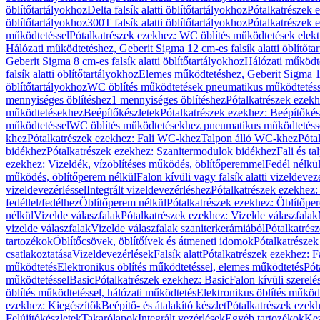
öblítőtartályokhoz
Delta falsík alatti öblítőtartályokhoz
Pótalkatrészek e
öblítőtartályokhoz
300T falsík alatti öblítőtartályokhoz
Pótalkatrészek e
működtetéssel
Pótalkatrészek ezekhez: WC öblítés működtetések elekt
Hálózati működtetéshez, Geberit Sigma 12 cm-es falsík alatti öblítőta
Geberit Sigma 8 cm-es falsík alatti öblítőtartályokhoz
Hálózati működte
falsík alatti öblítőtartályokhoz
Elemes működtetéshez, Geberit Sigma 12 
öblítőtartályokhoz
WC öblítés működtetések pneumatikus működtetéss
mennyiséges öblítéshez
1 mennyiséges öblítéshez
Pótalkatrészek ezekh
működtetésekhez
Beépítőkészletek
Pótalkatrészek ezekhez: Beépítőkés
működtetéssel
WC öblítés működtetésekhez pneumatikus működtetéss
khez
Pótalkatrészek ezekhez: Fali WC-khez
Talpon álló WC-khez
Póta
bidékhez
Pótalkatrészek ezekhez: Szanitermodulok bidékhez
Fali és t
ezekhez: Vizeldék, vízöblítéses működés, öblítőperemmel
Fedél nélkü
működés, öblítőperem nélkül
Falon kívüli vagy falsík alatti vizeldevez
vizeldevezérléssel
Integrált vizeldevezérléshez
Pótalkatrészek ezekhez: 
fedéllel/fedélhez
Öblítőperem nélkül
Pótalkatrészek ezekhez: Öblítőpe
nélkül
Vizelde válaszfalak
Pótalkatrészek ezekhez: Vizelde válaszfalak
vizelde válaszfalak
Vizelde válaszfalak szaniterkerámiából
Pótalkatrés
tartozékok
Öblítőcsövek, öblítőívek és átmeneti idomok
Pótalkatrészek
csatlakoztatása
Vizeldevezérlések
Falsík alatt
Pótalkatrészek ezekhez: Fa
működtetés
Elektronikus öblítés működtetéssel, elemes működtetés
Pót
működtetéssel
Basic
Pótalkatrészek ezekhez: Basic
Falon kívüli szerelé
öblítés működtetéssel, hálózati működtetés
Elektronikus öblítés működ
ezekhez: Kiegészítők
Beépítő- és átalakító készlet
Pótalkatrészek ezekhe
Felújítókészletek
Takarólapok
Integrált vezérlések
Egyéb tartozékok
Kez