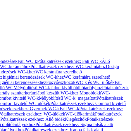
rendezések
Fali WC-k
Pótalkatrészek ezekhez: Fali WC-k
Álló
WC-kerámiához
Pótalkatrészek ezekhez: WC-kerámiához
Design
rendezések WC-khez
WC kerámiára szerelhető
t higiéniai berendezések WC-khez
WC kerámiára szerelhető
igiéniai berendezésekhez
Fogyóeszközök
WC-k és WC-ülőkék
Fali
Álló WC
Mélyöblítésű WC-k falon kívüli öblítőtartályhoz
Pótalkatrészek
tartály szaniterkerámiából készült WC-khez.
Monoblokk
WC-
omfort kivitelű WC-k
Mélyöblítésű WC-k, magasított
Pótalkatrészek
omfort kivitelű WC-ülőkék
Pótalkatrészek ezekhez: Comfort kivitelű
trészek ezekhez: Gyermek WC-k
Fali WC-k
Pótalkatrészek ezekhez:
Pótalkatrészek ezekhez: WC-ülőkék
WC-ülőkarimák
Pótalkatrészek
k
Pótalkatrészek ezekhez: Álló bidék
Kiegészítők
Pótalkatrészek
i öblítőtartályokhoz
Pótalkatrészek ezekhez: Sigma falsík alatti
tőtartályokhoz
Pótalkatrészek ezekhez: Kappa falsík alatti