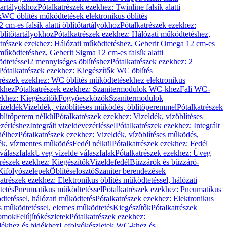
őtartályokhoz
Pótalkatrészek ezekhez: Twinline falsík alatti
k
WC öblítés működtetések elektronikus öblítés
cm-es falsík alatti öblítőtartályokhoz
Pótalkatrészek ezekhez:
blítőtartályokhoz
Pótalkatrészek ezekhez: Hálózati működtetéshez,
atrészek ezekhez: Hálózati működtetéshez, Geberit Omega 12 cm-es
űködtetéshez, Geberit Sigma 12 cm-es falsík alatti
dtetéssel
2 mennyiséges öblítéshez
Pótalkatrészek ezekhez: 2
Pótalkatrészek ezekhez: Kiegészítők WC öblítés
trészek ezekhez: WC öblítés működtetésekhez elektronikus
khez
Pótalkatrészek ezekhez: Szanitermodulok WC-khez
Fali WC-
ekhez: Kiegészítők
Fogyóeszközök
Szanitermodulok
izeldék
Vizeldék, vízöblítéses működés, öblítőperemmel
Pótalkatrészek
blítőperem nélkül
Pótalkatrészek ezekhez: Vizeldék, vízöblítéses
ezérléshez
Integrált vizeldevezérléssel
Pótalkatrészek ezekhez: Integrált
délhez
Pótalkatrészek ezekhez: Vizeldék, vízöblítéses működés,
dék, vízmentes működés
Fedél nélkül
Pótalkatrészek ezekhez: Fedél
válaszfalak
Üveg vizelde válaszfalak
Pótalkatrészek ezekhez: Üveg
trészek ezekhez: Kiegészítők
Vizeldefedél
Bűzzárók és bűzzáró-
Kifolyószelepek
Öblítéselosztó
Szaniter berendezések
atrészek ezekhez: Elektronikus öblítés működtetéssel, hálózati
tetés
Pneumatikus működtetéssel
Pótalkatrészek ezekhez: Pneumatikus
dtetéssel, hálózati működtetés
Pótalkatrészek ezekhez: Elektronikus
és működtetéssel, elemes működtetés
Kiegészítők
Pótalkatrészek
domok
Felújítókészletek
Pótalkatrészek ezekhez:
dékhez és bidékhez
Lefolyókészletek WC-khez és