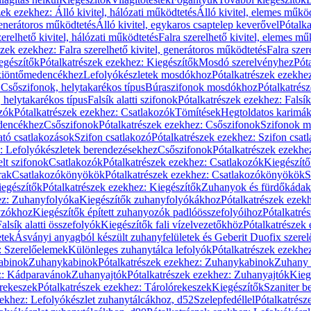
zek ezekhez: Álló kivitel, hálózati működtetés
Álló kivitel, elemes műkö
generátoros működtetés
Álló kivitel, egykaros csaptelep keverővel
Pótalka
erelhető kivitel, hálózati működtetés
Falra szerelhető kivitel, elemes mű
szek ezekhez: Falra szerelhető kivitel, generátoros működtetés
Falra szer
egészítők
Pótalkatrészek ezekhez: Kiegészítők
Mosdó szerelvényhez
Pót
 kiöntőmedencékhez
Lefolyókészletek mosdókhoz
Pótalkatrészek ezekhe
 Csőszifonok, helytakarékos típus
Búraszifonok mosdókhoz
Pótalkatrés
helytakarékos típus
Falsík alatti szifonok
Pótalkatrészek ezekhez: Falsík 
zók
Pótalkatrészek ezekhez: Csatlakozók
Tömítések
Hegtoldatos karimá
edencékhez
Csőszifonok
Pótalkatrészek ezekhez: Csőszifonok
Szifonok m
tó csatlakozások
Szifon csatlakozó
Pótalkatrészek ezekhez: Szifon csat
z: Lefolyókészletek berendezésekhez
Csőszifonok
Pótalkatrészek ezekhe
elt szifonok
Csatlakozók
Pótalkatrészek ezekhez: Csatlakozók
Kiegészít
rak
Csatlakozókönyökök
Pótalkatrészek ezekhez: Csatlakozókönyökök
S
egészítők
Pótalkatrészek ezekhez: Kiegészítők
Zuhanyok és fürdőkádak
ez: Zuhanyfolyóka
Kiegészítők zuhanyfolyókákhoz
Pótalkatrészek ezek
nyzókhoz
Kiegészítők épített zuhanyozók padlóösszefolyóihoz
Pótalkatré
alsík alatti összefolyók
Kiegészítők fali vízelvezetőkhöz
Pótalkatrészek 
etek
Ásványi anyagból készült zuhanyfelületek és Geberit Duofix szere
: Szerelőelemek
Különleges zuhanytálca lefolyók
Pótalkatrészek ezekhe
abinok
Zuhanykabinok
Pótalkatrészek ezekhez: Zuhanykabinok
Zuhany 
ez: Kádparavánok
Zuhanyajtók
Pótalkatrészek ezekhez: Zuhanyajtók
Kieg
rekeszek
Pótalkatrészek ezekhez: Tárolórekeszek
Kiegészítők
Szaniter b
zekhez: Lefolyókészlet zuhanytálcákhoz, d52
Szelepfedéllel
Pótalkatrész