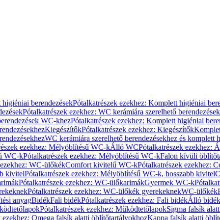
 higiéniai berendezések
Pótalkatrészek ezekhez: Komplett higiéniai be
dezések
Pótalkatrészek ezekhez: WC kerámiára szerelhető berendezések
 berendezések WC-khez
Pótalkatrészek ezekhez: Komplett higiéniai be
erendezésekhez
Kiegészítők
Pótalkatrészek ezekhez: Kiegészítők
Komplet
erendezésekhez
WC kerámiára szerelhető berendezésekhez és komplett h
részek ezekhez: Mélyöblítésű WC-k
Álló WC
Pótalkatrészek ezekhez: 
sű WC-k
Pótalkatrészek ezekhez: Mélyöblítésű WC-k
Falon kívüli öblítő
k ezekhez: WC-ülőkék
Comfort kivitelű WC-k
Pótalkatrészek ezekhez: C
 kivitel
Pótalkatrészek ezekhez: Mélyöblítésű WC-k, hosszabb kivitel
C
rimák
Pótalkatrészek ezekhez: WC-ülőkarimák
Gyermek WC-k
Pótalka
rekeknek
Pótalkatrészek ezekhez: WC-ülőkék gyerekeknek
WC-ülőkék
tési anyag
Bidék
Fali bidék
Pótalkatrészek ezekhez: Fali bidék
Álló bidé
ödtetőlapok
Pótalkatrészek ezekhez: Működtetőlapok
Sigma falsík alatt
 ezekhez: Omega falsík alatti öblítőtartályokhoz
Kappa falsík alatti öblí