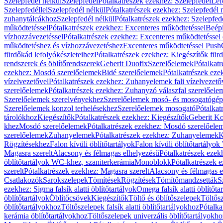
Szelepfedél nélkül
Szelepfedél
Pótalkatrészek ezekhez: Szelepfedél
Lef
Szelepfedéllel
Szelepfedél nélkül
Pótalkatrészek ezekhez: Szelepfedél 
zuhanytálcákhoz
Szelepfedél nélkül
Pótalkatrészek ezekhez: Szelepfed
működtetéssel
Pótalkatrészek ezekhez: Excenteres működtetéssel
Beépí
vízhozzávezetéssel
Pótalkatrészek ezekhez: Excenteres működtetéssel 
működtetéshez és vízhozzávezetéshez
Excenteres működtetéssel Push
fürdőkád lefolyókészleteihez
Pótalkatrészek ezekhez: Kiegészítők fürd
rendszerek és öblítőrendszerek
Geberit Duofix
Szerelőelemek
Pótalkat
ezekhez: Mosdó szerelőelemek
Bidé szerelőelemek
Pótalkatrészek eze
vízelvezetővel
Pótalkatrészek ezekhez: Zuhanyelemek fali vízelvezető
szerelőelemek
Pótalkatrészek ezekhez: Zuhanyzó válaszfal szerelőele
Szerelőelemek szerelvényekhez
Szerelőelemek mosó- és mosogatógé
Szerelőelemek konzol terhelésekhez
Szerelőelemek mosogató
Pótalkat
tárolókhoz
Kiegészítők
Pótalkatrészek ezekhez: Kiegészítők
Geberit K
khez
Mosdó szerelőelemek
Pótalkatrészek ezekhez: Mosdó szerelőele
szerelőelemek
Zuhanyelemek
Pótalkatrészek ezekhez: Zuhanyelemek
K
Rögzítésekhez
Falon kívüli öblítőtartályok
Falon kívüli öblítőtartály
Magasra szerelt
Alacsony és félmagas elhelyezésű
Pótalkatrészek ezek
öblítőtartályok WC-khez, szaniterkerámia
Monoblokk
Pótalkatrészek 
szerelt
Pótalkatrészek ezekhez: Magasra szerelt
Alacsony és félmagas e
Csatlakozók
Sarokszelepek
Tömítések
Rögzítések
Tömítőmandzsetták
S
ezekhez: Sigma falsík alatti öblítőtartályok
Omega falsík alatti öblítőta
öblítőtartályok
Öblítőcsövek
Kiegészítők
Töltő és öblítőszelepek
Töltős
öblítőtartályokhoz
Töltőszelepek falsík alatti öblítőtartályokhoz
Pótalka
kerámia öblítőtartályokhoz
Töltőszelepek univerzális öblítőtartályokho