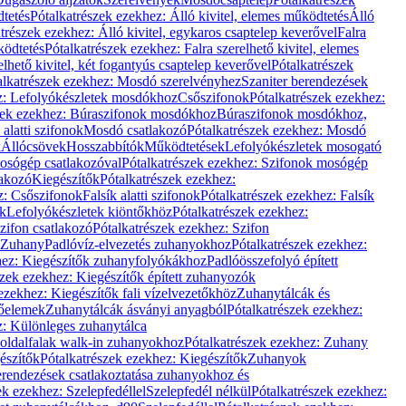
dtetés
Pótalkatrészek ezekhez: Álló kivitel, elemes működtetés
Álló
trészek ezekhez: Álló kivitel, egykaros csaptelep keverővel
Falra
ködtetés
Pótalkatrészek ezekhez: Falra szerelhető kivitel, elemes
elhető kivitel, két fogantyús csaptelep keverővel
Pótalkatrészek
alkatrészek ezekhez: Mosdó szerelvényhez
Szaniter berendezések
z: Lefolyókészletek mosdókhoz
Csőszifonok
Pótalkatrészek ezekhez:
zek ezekhez: Búraszifonok mosdókhoz
Búraszifonok mosdókhoz,
alatti szifonok
Mosdó csatlakozó
Pótalkatrészek ezekhez: Mosdó
k
Állócsövek
Hosszabbítók
Működtetések
Lefolyókészletek mosogató
osógép csatlakozóval
Pótalkatrészek ezekhez: Szifonok mosógép
lakozó
Kiegészítők
Pótalkatrészek ezekhez:
z: Csőszifonok
Falsík alatti szifonok
Pótalkatrészek ezekhez: Falsík
ők
Lefolyókészletek kiöntőkhöz
Pótalkatrészek ezekhez:
zifon csatlakozó
Pótalkatrészek ezekhez: Szifon
Zuhany
Padlóvíz-elvezetés zuhanyokhoz
Pótalkatrészek ezekhez:
hez: Kiegészítők zuhanyfolyókákhoz
Padlóösszefolyó épített
szek ezekhez: Kiegészítők épített zuhanyozók
ezekhez: Kiegészítők fali vízelvezetőkhöz
Zuhanytálcák és
lőelemek
Zuhanytálcák ásványi anyagból
Pótalkatrészek ezekhez:
z: Különleges zuhanytálca
oldalfalak walk-in zuhanyokhoz
Pótalkatrészek ezekhez: Zuhany
észítők
Pótalkatrészek ezekhez: Kiegészítők
Zuhanyok
erendezések csatlakoztatása zuhanyokhoz és
ek ezekhez: Szelepfedéllel
Szelepfedél nélkül
Pótalkatrészek ezekhez: