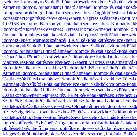
ezekhez: Karmantyúk
Szűkítők
Pótalkatrészek ezekhez: Szűkítők
Ívid
Átmeneti idomok, oldhatatlan
Oldható átmeneti idomok és csatlakozó
kompenzátorok
Dugók
Pótalkatrészek ezekhez: Dugók
Fűtési csatlako
kötésekhez
Rögzítések csövekhez
Geberit Mapress szénacél
Geberit Ma
1.0215
Közdarabok
Karmantyúk
Pótalkatrészek ezekhez: Karmantyúk
idomok
Pótalkatrészek ezekhez: Kereszt idomok
Átmeneti idomok, old
átmeneti idomok és csatlakozók
Axiális kompenzátorok
Pótalkatrésze
idomok
Geberit Mapress szénacél, FKM kék
Pótalkatrészek ezekhez:
Karmantyúk
Szűkítők
Pótalkatrészek ezekhez: Szűkítők
Ívidomok
Pótal
idomok, oldhatatlan
Oldható átmeneti idomok és csatlakozók
Pótalkatr
szénacélhoz
Tömítések csövekhez és idomokhoz
Burkolatok csövekhe
Mapress réz
Pótalkatrészek ezekhez: Geberit Mapress réz
Karmantyúk
idomok
Pótalkatrészek ezekhez: T-idomok
Belső cirkuláció
Pótalkatrés
Átmeneti idomok, oldhatatlan
Oldható átmeneti idomok és csatlakozó
Csatlakozók
Fűtési csatlakozó idomok
Pótalkatrészek ezekhez: Fűtési
Karmantyúk
Szűkítők
Pótalkatrészek ezekhez: Szűkítők
Ívidomok
Pótal
idomok, oldhatatlan
Oldható átmeneti idomok és csatlakozók
Pótalkatr
Csatlakozók
Geberit Mapress réz, FKM kék
Pótalkatrészek ezekhez: 
Szűkítők
Ívidomok
Pótalkatrészek ezekhez: Ívidomok
T-idomok
Pótalk
csatlakozók
Pótalkatrészek ezekhez: Oldható átmeneti idomok és csat
rézhez
Szigetelések csatlakozókhoz
Tömítések csövekhez és idomokh
csatlakozókhoz
Rendszertömítések
Csavarkészletek karimás kötésekhe
tartozékai
Érzékelők
Kábel
Térfogatáram korlátozó
Burkolatok és takar
öblítéssel
Beépíthető higiéniai öblítőberendezések
Pótalkatrészek ezekh
Kiegészítők öblítőtartályok és WC-vezérlők számára, higiéniai öblítés