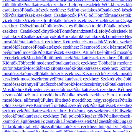
kiöntőkhöz
Pótalkatrészek ezekhez: Lefolyókészletek WC-khez és ki
csatlakozó
Pótalkatrészek ezekhez: Szifon csatlakozó
Csatlakozó készl
ből
Pótalkatrészek ezekhez: Csatlakozók PVC-ből
Tömítőmandzsetták
vizeldékhez
Vizeldeszifon
Pótalkatrészek ezekhez: Vizeldeszifon
Csiga
ezekhez: Csőszifonok
Öblítőcsövek és öblítőcső toldók
Pótalkatrészek
ezekhez: Csatlakozókönyökök
Tömítőmandzsetták
Lefolyókészletek b
csatlakozó
Csatlakozókönyökök
Burkolatok
Csatlakozók
Tömítések
Heg
mosdók
Pótalkatrészek ezekhez: Kétmedencés mosdók
Mosdók szekré
mosdók
Kézmosó
Pótalkatrészek ezekhez: Kézmosó
Sarok kézmosó
Fé
beépíthető mosdók
Pótalkatrészek ezekhez: Alulról beépíthető mosdók
gyerekeknek
Mosdók
Öblítőmedencék
Pótalkatrészek ezekhez: Öblít
Kiöntők
Többcélú medence
Pótalkatrészek ezekhez: Többcélú medenc
szifontakaró
Mosdólábak
Szifontakarók
Pótalkatrészek ezekhez: Szifon
mosdószekrénnyel
Pótalkatrészek ezekhez: Kézmosó készletek mosdó
készletek mosdószekrénnyel
Pótalkatrészek ezekhez: Szekrénybe épí
mosdószekrénnyel
Fürdőszobabútorok
Mosdószekrények
Pótalkatrész
Mosdókhoz
Kétmedencés mosdókhoz
Pótalkatrészek ezekhez: Kétm
kézmosókhoz
Sarok mosdókhoz
Pótalkatrészek ezekhez: Sarok mosd
mosdóhoz, tálformájú
Pultra ültethető mosdóhoz, négyszögletes
Pótalk
Oldalszekrények
Kisméretű oldalsó szekrények
Pótalkatrészek ezekhe
szekrények
Pótalkatrészek ezekhez: Középmagas szekrények
Faliszek
polcok
Pótalkatrészek ezekhez: Fali polcok
Kiegészítők
Pótalkatrészek
kampó
Világítótestek
Fogantyúk
Lábazatkészletek
Mágnestáblák
Dugasz
Tükrök
Integrált világítással
Pótalkatrészek ezekhez: Integrált világításs
világítással
Integrált világítás nélkül
Pótalkatrészek ezekhez: Integrált vi