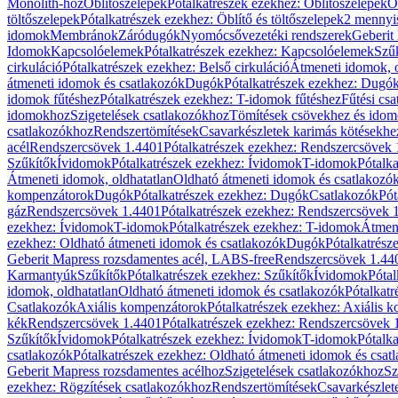
Monolith-hoz
Öblítőszelepek
Pótalkatrészek ezekhez: Öblítőszelepek
Ö
töltőszelepek
Pótalkatrészek ezekhez: Öblítő és töltőszelepek
2 mennyis
idomok
Membránok
Záródugók
Nyomócsővezetéki rendszerek
Geberit
Idomok
Kapcsolóelemek
Pótalkatrészek ezekhez: Kapcsolóelemek
Szű
cirkuláció
Pótalkatrészek ezekhez: Belső cirkuláció
Átmeneti idomok, o
átmeneti idomok és csatlakozók
Dugók
Pótalkatrészek ezekhez: Dugó
idomok fűtéshez
Pótalkatrészek ezekhez: T-idomok fűtéshez
Fűtési cs
idomokhoz
Szigetelések csatlakozókhoz
Tömítések csövekhez és ido
csatlakozókhoz
Rendszertömítések
Csavarkészletek karimás kötésekhe
acél
Rendszercsövek 1.4401
Pótalkatrészek ezekhez: Rendszercsövek
Szűkítők
Ívidomok
Pótalkatrészek ezekhez: Ívidomok
T-idomok
Pótalk
Átmeneti idomok, oldhatatlan
Oldható átmeneti idomok és csatlakozó
kompenzátorok
Dugók
Pótalkatrészek ezekhez: Dugók
Csatlakozók
Pót
gáz
Rendszercsövek 1.4401
Pótalkatrészek ezekhez: Rendszercsövek 
ezekhez: Ívidomok
T-idomok
Pótalkatrészek ezekhez: T-idomok
Átmene
ezekhez: Oldható átmeneti idomok és csatlakozók
Dugók
Pótalkatrész
Geberit Mapress rozsdamentes acél, LABS-free
Rendszercsövek 1.44
Karmantyúk
Szűkítők
Pótalkatrészek ezekhez: Szűkítők
Ívidomok
Pótal
idomok, oldhatatlan
Oldható átmeneti idomok és csatlakozók
Pótalkatr
Csatlakozók
Axiális kompenzátorok
Pótalkatrészek ezekhez: Axiális 
kék
Rendszercsövek 1.4401
Pótalkatrészek ezekhez: Rendszercsövek 
Szűkítők
Ívidomok
Pótalkatrészek ezekhez: Ívidomok
T-idomok
Pótalk
csatlakozók
Pótalkatrészek ezekhez: Oldható átmeneti idomok és csat
Geberit Mapress rozsdamentes acélhoz
Szigetelések csatlakozókhoz
Sz
ezekhez: Rögzítések csatlakozókhoz
Rendszertömítések
Csavarkészlet