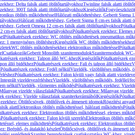
zekhez: Delta falsík alatti öblítőtartályokhoz
Twinline falsík alatti öblít
zekhez: 300T falsík alatti öblítőtartályokhoz
Kiegészítők
Fogyóeszközö
ronikus öblítés működtetéssel
Hálózati működtetéshez, Geberit Sigma 12 
rtályokhoz
Hálózati működtetéshez, Geberit Sigma 8 cm-es falsík alatti ö
téshez, Geberit Omega 12 cm-es falsík alatti öblítőtartályokhoz
Pótalk
cm-es falsík alatti öblítőtartályokhoz
Pótalkatrészek ezekhez: Elemes m
el
Pótalkatrészek ezekhez: WC öblítés működtetések pneumatikus műkö
ez: 1 mennyiséges öblítéshez
Kiegészítők WC öblítés működtetésekhez
zletek
WC öblítés működtetésekhez elektronikus működtetéssel
Pótalka
el
Csatlakozók
Geberit Monolith szanitermodulok
Szanitermodulok WC-
lkatrészek ezekhez: Talpon álló WC-khez
Kiegészítők
Pótalkatrészek ez
alpon álló bidékhez
Pótalkatrészek ezekhez: Fali és talpon álló bidékhez
V
l
Pótalkatrészek ezekhez: Fedél nélkül
Vizeldék, vízöblítéses működés, ö
érléshez
Pótalkatrészek ezekhez: Falon kívüli vagy falsík alatti vizeldev
Integrált vizeldevezérléshez
Vizeldék, vízöblítéses működés, fedéllel/fe
rem nélkül
Vizeldék, vízmentes működés
Pótalkatrészek ezekhez: Vizel
Műanyag vizelde válaszfalak
Pótalkatrészek ezekhez: Műanyag vizelde 
zek ezekhez: Vizelde válaszfalak szaniterkerámiából
Kiegészítők
Pótalka
 ezekhez: Öblítőcsövek, öblítőívek és átmeneti idomok
Rögzítési anyag
lsík alatt
Elektronikus öblítés működtetéssel, hálózati működtetés
Pótalk
alkatrészek ezekhez: Elektronikus öblítés működtetéssel, elemes működ
s
Pótalkatrészek ezekhez: Falon kívüli szerelés
Elektronikus öblítés műkö
tetéssel, elemes működtetés
Pótalkatrészek ezekhez: Elektronikus öblít
z: Beépítő- és átalakító készlet
Öblítőcsövek, öblítőívek és átmeneti i
elési segédletek
Szaniter berendezések csatlakoztatása WC-khez, vizel