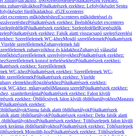
let zuhanytálcákhoz, d90
Szelepfedéllel
Pótalkatrészek ezekhez:
stra zuhanytálcákhoz
Pótalkatrészek ezekhez: Lefolyókészlet Sestra
efolyókészlet fürdőkádakhoz, d52
Excenteres
szlet excenteres működtetéshez
Excenteres működtetéssel és
ozzávezetéshez
Pótalkatrészek ezekhez: Beépítőkészlet excenteres
Szelepfedéllel
Pótalkatrészek ezekhez: Szelepfedéllel
Kiegészítők
szelep
Pótalkatrészek ezekhez: Falsík alatti visszacsapó szelep
Szerelési
ezekhez: Szerelőelemek WC-khez
Mosdó szerelőelemek
Pótalkatrészek
 Vizelde szerelőelemek
Zuhanyelemek fali
 Szerelőelemek zuhanyzókhoz és kádakhoz
Zuhanyzó válaszfal
iöntőkhöz
Szerelőelemek szerelvényekhez
Pótalkatrészek ezekhez:
hez
Szerelőelemek konzol terhelésekhez
Pótalkatrészek ezekhez:
lkatrészek ezekhez: Szerelőelemek
lemek WC-khez
Pótalkatrészek ezekhez: Szerelőelemek WC-
lde szerelőelemek
Pótalkatrészek ezekhez: Vizelde
uhany elemekhez
Rögzítésekhez
Pótalkatrészek ezekhez:
rtályok WC-khez, műanyagból
Magasra szerelt
Pótalkatrészek ezekhez:
khez, szaniterkerámia
Pótalkatrészek ezekhez: Falon kívüli
trészek ezekhez: Öblítőcsövek falon kívüli öblítőtartályokhoz
Magasra
Pótalkatrészek ezekhez:
 öblítőtartályok
Sigma falsík alatti öblítőtartályok
Pótalkatrészek
alsík alatti öblítőtartályok
Pótalkatrészek ezekhez: Delta falsík alatti
 öblítőtartályokhoz
Pótalkatrészek ezekhez: Töltőszelepek falon kívüli
epek kerámia öblítőtartályokhoz
Pótalkatrészek ezekhez: Töltőszelepek
öltőszelepek Monolith-hoz
Pótalkatrészek ezekhez: Töltőszelepek