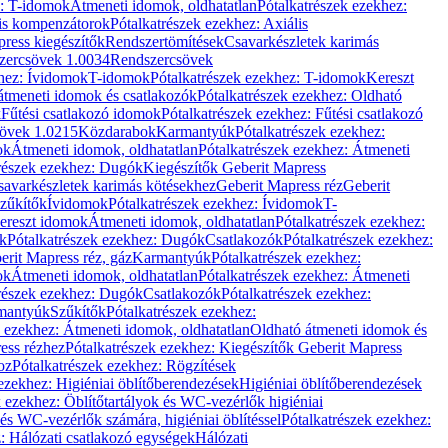
z: T-idomok
Átmeneti idomok, oldhatatlan
Pótalkatrészek ezekhez:
is kompenzátorok
Pótalkatrészek ezekhez: Axiális
ress kiegészítők
Rendszertömítések
Csavarkészletek karimás
zercsövek 1.0034
Rendszercsövek
khez: Ívidomok
T-idomok
Pótalkatrészek ezekhez: T-idomok
Kereszt
átmeneti idomok és csatlakozók
Pótalkatrészek ezekhez: Oldható
k
Fűtési csatlakozó idomok
Pótalkatrészek ezekhez: Fűtési csatlakozó
övek 1.0215
Közdarabok
Karmantyúk
Pótalkatrészek ezekhez:
ok
Átmeneti idomok, oldhatatlan
Pótalkatrészek ezekhez: Átmeneti
részek ezekhez: Dugók
Kiegészítők Geberit Mapress
savarkészletek karimás kötésekhez
Geberit Mapress réz
Geberit
Szűkítők
Ívidomok
Pótalkatrészek ezekhez: Ívidomok
T-
Kereszt idomok
Átmeneti idomok, oldhatatlan
Pótalkatrészek ezekhez:
k
Pótalkatrészek ezekhez: Dugók
Csatlakozók
Pótalkatrészek ezekhez:
erit Mapress réz, gáz
Karmantyúk
Pótalkatrészek ezekhez:
ok
Átmeneti idomok, oldhatatlan
Pótalkatrészek ezekhez: Átmeneti
részek ezekhez: Dugók
Csatlakozók
Pótalkatrészek ezekhez:
rmantyúk
Szűkítők
Pótalkatrészek ezekhez:
k ezekhez: Átmeneti idomok, oldhatatlan
Oldható átmeneti idomok és
ess rézhez
Pótalkatrészek ezekhez: Kiegészítők Geberit Mapress
oz
Pótalkatrészek ezekhez: Rögzítések
ezekhez: Higiéniai öblítőberendezések
Higiéniai öblítőberendezések
k ezekhez: Öblítőtartályok és WC-vezérlők higiéniai
 és WC-vezérlők számára, higiéniai öblítéssel
Pótalkatrészek ezekhez:
: Hálózati csatlakozó egységek
Hálózati