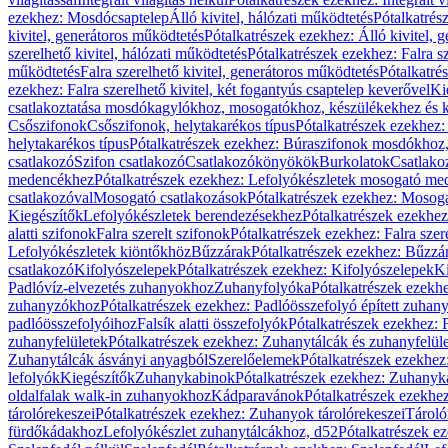
ezekhez: Mosdócsaptelep
Álló kivitel, hálózati működtetés
Pótalkatrés
kivitel, generátoros működtetés
Pótalkatrészek ezekhez: Álló kivitel, 
szerelhető kivitel, hálózati működtetés
Pótalkatrészek ezekhez: Falra sz
működtetés
Falra szerelhető kivitel, generátoros működtetés
Pótalkatré
ezekhez: Falra szerelhető kivitel, két fogantyús csaptelep keverővel
Ki
csatlakoztatása mosdókagylókhoz, mosogatókhoz, készülékekhez és
Csőszifonok
Csőszifonok, helytakarékos típus
Pótalkatrészek ezekhez:
helytakarékos típus
Pótalkatrészek ezekhez: Búraszifonok mosdókhoz, 
csatlakozó
Szifon csatlakozó
Csatlakozókönyökök
Burkolatok
Csatlako
medencékhez
Pótalkatrészek ezekhez: Lefolyókészletek mosogató m
csatlakozóval
Mosogató csatlakozások
Pótalkatrészek ezekhez: Mosoga
Kiegészítők
Lefolyókészletek berendezésekhez
Pótalkatrészek ezekhe
alatti szifonok
Falra szerelt szifonok
Pótalkatrészek ezekhez: Falra szer
Lefolyókészletek kiöntőkhöz
Bűzzárak
Pótalkatrészek ezekhez: Bűzzá
csatlakozó
Kifolyószelepek
Pótalkatrészek ezekhez: Kifolyószelepek
Ki
Padlóvíz-elvezetés zuhanyokhoz
Zuhanyfolyóka
Pótalkatrészek ezekh
zuhanyzókhoz
Pótalkatrészek ezekhez: Padlóösszefolyó épített zuha
padlóösszefolyóihoz
Falsík alatti összefolyók
Pótalkatrészek ezekhez: F
zuhanyfelületek
Pótalkatrészek ezekhez: Zuhanytálcák és zuhanyfelül
Zuhanytálcák ásványi anyagból
Szerelőelemek
Pótalkatrészek ezekhez
lefolyók
Kiegészítők
Zuhanykabinok
Pótalkatrészek ezekhez: Zuhanyk
oldalfalak walk-in zuhanyokhoz
Kádparavánok
Pótalkatrészek ezekh
tárolórekeszei
Pótalkatrészek ezekhez: Zuhanyok tárolórekeszei
Tároló
fürdőkádakhoz
Lefolyókészlet zuhanytálcákhoz, d52
Pótalkatrészek e