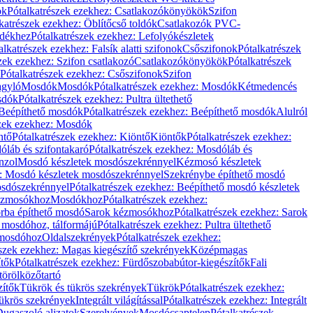
ök
Pótalkatrészek ezekhez: Csatlakozókönyökök
Szifon
katrészek ezekhez: Öblítőcső toldók
Csatlakozók PVC-
ldékhez
Pótalkatrészek ezekhez: Lefolyókészletek
alkatrészek ezekhez: Falsík alatti szifonok
Csőszifonok
Pótalkatrészek
zek ezekhez: Szifon csatlakozó
Csatlakozókönyökök
Pótalkatrészek
Pótalkatrészek ezekhez: Csőszifonok
Szifon
gyló
Mosdók
Mosdók
Pótalkatrészek ezekhez: Mosdók
Kétmedencés
osdók
Pótalkatrészek ezekhez: Pultra ültethető
Beépíthető mosdók
Pótalkatrészek ezekhez: Beépíthető mosdók
Alulról
szek ezekhez: Mosdók
ntő
Pótalkatrészek ezekhez: Kiöntő
Kiöntők
Pótalkatrészek ezekhez:
láb és szifontakaró
Pótalkatrészek ezekhez: Mosdóláb és
nzol
Mosdó készletek mosdószekrénnyel
Kézmosó készletek
z: Mosdó készletek mosdószekrénnyel
Szekrénybe építhető mosdó
osdószekrénnyel
Pótalkatrészek ezekhez: Beépíthető mosdó készletek
Kézmosókhoz
Mosdókhoz
Pótalkatrészek ezekhez:
orba építhető mosdó
Sarok kézmosókhoz
Pótalkatrészek ezekhez: Sarok
ő mosdóhoz, tálformájú
Pótalkatrészek ezekhez: Pultra ültethető
 mosdóhoz
Oldalszekrények
Pótalkatrészek ezekhez:
észek ezekhez: Magas kiegészítő szekrények
Középmagas
ítők
Pótalkatrészek ezekhez: Fürdőszobabútor-kiegészítők
Fali
törölközőtartó
zítők
Tükrök és tükrös szekrények
Tükrök
Pótalkatrészek ezekhez:
Tükrös szekrények
Integrált világítással
Pótalkatrészek ezekhez: Integrált
ugaszoló aljzatok
Szerelvények
Mosdócsaptelep
Pótalkatrészek