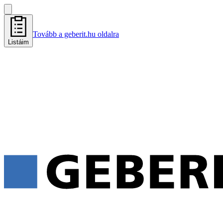
Tovább a geberit.hu oldalra
Listáim