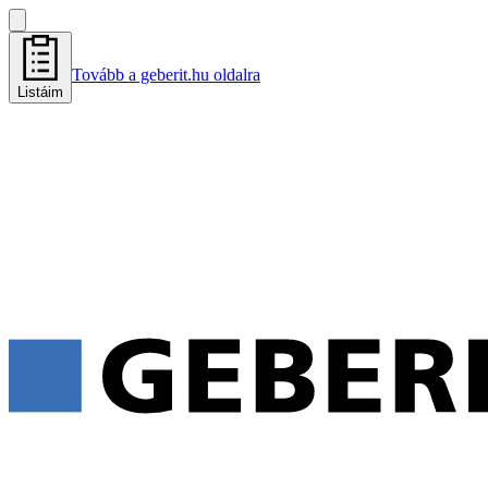
Tovább a geberit.hu oldalra
Listáim