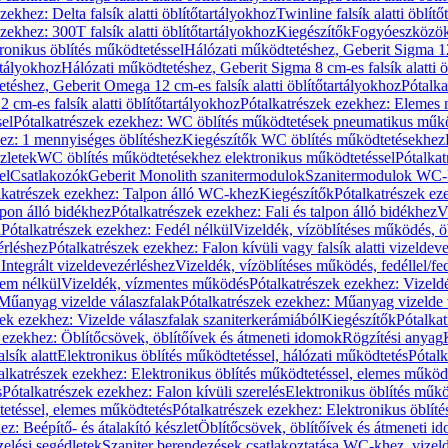
zekhez: Delta falsík alatti öblítőtartályokhoz
Twinline falsík alatti öblít
zekhez: 300T falsík alatti öblítőtartályokhoz
Kiegészítők
Fogyóeszközö
ronikus öblítés működtetéssel
Hálózati működtetéshez, Geberit Sigma 12 
rtályokhoz
Hálózati működtetéshez, Geberit Sigma 8 cm-es falsík alatti ö
téshez, Geberit Omega 12 cm-es falsík alatti öblítőtartályokhoz
Pótalk
cm-es falsík alatti öblítőtartályokhoz
Pótalkatrészek ezekhez: Elemes m
el
Pótalkatrészek ezekhez: WC öblítés működtetések pneumatikus műkö
ez: 1 mennyiséges öblítéshez
Kiegészítők WC öblítés működtetésekhez
zletek
WC öblítés működtetésekhez elektronikus működtetéssel
Pótalka
el
Csatlakozók
Geberit Monolith szanitermodulok
Szanitermodulok WC-
lkatrészek ezekhez: Talpon álló WC-khez
Kiegészítők
Pótalkatrészek ez
alpon álló bidékhez
Pótalkatrészek ezekhez: Fali és talpon álló bidékhez
V
l
Pótalkatrészek ezekhez: Fedél nélkül
Vizeldék, vízöblítéses működés, ö
érléshez
Pótalkatrészek ezekhez: Falon kívüli vagy falsík alatti vizeldev
Integrált vizeldevezérléshez
Vizeldék, vízöblítéses működés, fedéllel/fe
rem nélkül
Vizeldék, vízmentes működés
Pótalkatrészek ezekhez: Vizel
Műanyag vizelde válaszfalak
Pótalkatrészek ezekhez: Műanyag vizelde 
zek ezekhez: Vizelde válaszfalak szaniterkerámiából
Kiegészítők
Pótalka
 ezekhez: Öblítőcsövek, öblítőívek és átmeneti idomok
Rögzítési anyag
lsík alatt
Elektronikus öblítés működtetéssel, hálózati működtetés
Pótalk
alkatrészek ezekhez: Elektronikus öblítés működtetéssel, elemes működ
s
Pótalkatrészek ezekhez: Falon kívüli szerelés
Elektronikus öblítés műkö
tetéssel, elemes működtetés
Pótalkatrészek ezekhez: Elektronikus öblít
z: Beépítő- és átalakító készlet
Öblítőcsövek, öblítőívek és átmeneti i
elési segédletek
Szaniter berendezések csatlakoztatása WC-khez, vizel