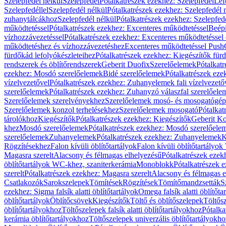
Szelepfedél nélkül
Szelepfedél
Pótalkatrészek ezekhez: Szelepfedél
Lef
Szelepfedéllel
Szelepfedél nélkül
Pótalkatrészek ezekhez: Szelepfedél 
zuhanytálcákhoz
Szelepfedél nélkül
Pótalkatrészek ezekhez: Szelepfed
működtetéssel
Pótalkatrészek ezekhez: Excenteres működtetéssel
Beépí
vízhozzávezetéssel
Pótalkatrészek ezekhez: Excenteres működtetéssel 
működtetéshez és vízhozzávezetéshez
Excenteres működtetéssel Push
fürdőkád lefolyókészleteihez
Pótalkatrészek ezekhez: Kiegészítők fürd
rendszerek és öblítőrendszerek
Geberit Duofix
Szerelőelemek
Pótalkat
ezekhez: Mosdó szerelőelemek
Bidé szerelőelemek
Pótalkatrészek eze
vízelvezetővel
Pótalkatrészek ezekhez: Zuhanyelemek fali vízelvezető
szerelőelemek
Pótalkatrészek ezekhez: Zuhanyzó válaszfal szerelőele
Szerelőelemek szerelvényekhez
Szerelőelemek mosó- és mosogatógé
Szerelőelemek konzol terhelésekhez
Szerelőelemek mosogató
Pótalkat
tárolókhoz
Kiegészítők
Pótalkatrészek ezekhez: Kiegészítők
Geberit K
khez
Mosdó szerelőelemek
Pótalkatrészek ezekhez: Mosdó szerelőele
szerelőelemek
Zuhanyelemek
Pótalkatrészek ezekhez: Zuhanyelemek
K
Rögzítésekhez
Falon kívüli öblítőtartályok
Falon kívüli öblítőtartály
Magasra szerelt
Alacsony és félmagas elhelyezésű
Pótalkatrészek ezek
öblítőtartályok WC-khez, szaniterkerámia
Monoblokk
Pótalkatrészek 
szerelt
Pótalkatrészek ezekhez: Magasra szerelt
Alacsony és félmagas e
Csatlakozók
Sarokszelepek
Tömítések
Rögzítések
Tömítőmandzsetták
S
ezekhez: Sigma falsík alatti öblítőtartályok
Omega falsík alatti öblítőta
öblítőtartályok
Öblítőcsövek
Kiegészítők
Töltő és öblítőszelepek
Töltős
öblítőtartályokhoz
Töltőszelepek falsík alatti öblítőtartályokhoz
Pótalka
kerámia öblítőtartályokhoz
Töltőszelepek univerzális öblítőtartályokho