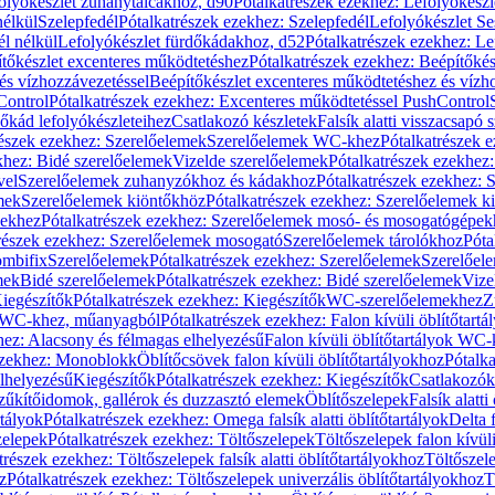
olyókészlet zuhanytálcákhoz, d90
Pótalkatrészek ezekhez: Lefolyókész
nélkül
Szelepfedél
Pótalkatrészek ezekhez: Szelepfedél
Lefolyókészlet Se
él nélkül
Lefolyókészlet fürdőkádakhoz, d52
Pótalkatrészek ezekhez: L
tőkészlet excenteres működtetéshez
Pótalkatrészek ezekhez: Beépítőké
és vízhozzávezetéssel
Beépítőkészlet excenteres működtetéshez és vízh
Control
Pótalkatrészek ezekhez: Excenteres működtetéssel PushControl
őkád lefolyókészleteihez
Csatlakozó készletek
Falsík alatti visszacsapó 
részek ezekhez: Szerelőelemek
Szerelőelemek WC-khez
Pótalkatrészek 
khez: Bidé szerelőelemek
Vizelde szerelőelemek
Pótalkatrészek ezekhez:
vel
Szerelőelemek zuhanyzókhoz és kádakhoz
Pótalkatrészek ezekhez:
mek
Szerelőelemek kiöntőkhöz
Pótalkatrészek ezekhez: Szerelőelemek k
pekhez
Pótalkatrészek ezekhez: Szerelőelemek mosó- és mosogatógépek
részek ezekhez: Szerelőelemek mosogató
Szerelőelemek tárolókhoz
Póta
ombifix
Szerelőelemek
Pótalkatrészek ezekhez: Szerelőelemek
Szerelőe
mek
Bidé szerelőelemek
Pótalkatrészek ezekhez: Bidé szerelőelemek
Vize
iegészítők
Pótalkatrészek ezekhez: Kiegészítők
WC-szerelőelemekhez
Z
ok WC-khez, műanyagból
Pótalkatrészek ezekhez: Falon kívüli öblítőta
hez: Alacsony és félmagas elhelyezésű
Falon kívüli öblítőtartályok WC-
ezekhez: Monoblokk
Öblítőcsövek falon kívüli öblítőtartályokhoz
Pótalka
lhelyezésű
Kiegészítők
Pótalkatrészek ezekhez: Kiegészítők
Csatlakozók
zűkítőidomok, gallérok és duzzasztó elemek
Öblítőszelepek
Falsík alatti
rtályok
Pótalkatrészek ezekhez: Omega falsík alatti öblítőtartályok
Delta f
zelepek
Pótalkatrészek ezekhez: Töltőszelepek
Töltőszelepek falon kívüli
trészek ezekhez: Töltőszelepek falsík alatti öblítőtartályokhoz
Töltőszel
z
Pótalkatrészek ezekhez: Töltőszelepek univerzális öblítőtartályokhoz
T