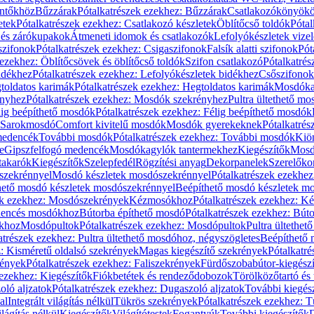
öntőkhöz
Bűzzárak
Pótalkatrészek ezekhez: Bűzzárak
Csatlakozókönyök
etek
Pótalkatrészek ezekhez: Csatlakozó készletek
Öblítőcső toldók
Pótal
 és zárókupakok
Átmeneti idomok és csatlakozók
Lefolyókészletek vize
szifonok
Pótalkatrészek ezekhez: Csigaszifonok
Falsík alatti szifonok
Pót
 ezekhez: Öblítőcsövek és öblítőcső toldók
Szifon csatlakozó
Pótalkatrés
idékhez
Pótalkatrészek ezekhez: Lefolyókészletek bidékhez
Csőszifonok
toldatos karimák
Pótalkatrészek ezekhez: Hegtoldatos karimák
Mosdóka
nyhez
Pótalkatrészek ezekhez: Mosdók szekrényhez
Pultra ültethető m
lig beépíthető mosdók
Pótalkatrészek ezekhez: Félig beépíthető mosdók
Sarokmosdó
Comfort kivitelű mosdók
Mosdók gyerekeknek
Pótalkatré
őmedencék
További mosdók
Pótalkatrészek ezekhez: További mosdók
Kiö
e
Gipszfelfogó medencék
Mosdókagylók tantermekhez
Kiegészítők
Mosdó
takarók
Kiegészítők
Szelepfedél
Rögzítési anyag
Dekorpanelek
Szerelőko
szekrénnyel
Mosdó készletek mosdószekrénnyel
Pótalkatrészek ezekhe
thető mosdó készletek mosdószekrénnyel
Beépíthető mosdó készletek m
ek ezekhez: Mosdószekrények
Kézmosókhoz
Pótalkatrészek ezekhez: 
edencés mosdókhoz
Bútorba építhető mosdó
Pótalkatrészek ezekhez: Bút
ókhoz
Mosdópultok
Pótalkatrészek ezekhez: Mosdópultok
Pultra ültethet
atrészek ezekhez: Pultra ültethető mosdóhoz, négyszögletes
Beépíthető
z: Kisméretű oldalsó szekrények
Magas kiegészítő szekrények
Pótalkatr
rények
Pótalkatrészek ezekhez: Faliszekrények
Fürdőszobabútor-kiegész
 ezekhez: Kiegészítők
Fiókbetétek és rendeződobozok
Törölközőtartó és 
oló aljzatok
Pótalkatrészek ezekhez: Dugaszoló aljzatok
További kiegés
al
Integrált világítás nélkül
Tükrös szekrények
Pótalkatrészek ezekhez: 
lágítás nélkül
Kiegészítők
Világítótestek
Fogantyúk
További kiegészítők
D