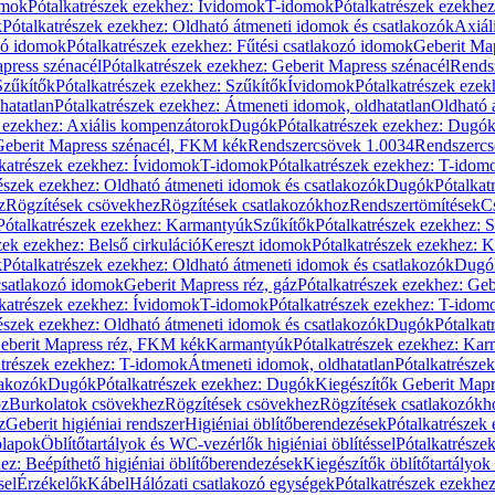
omok
Pótalkatrészek ezekhez: Ívidomok
T-idomok
Pótalkatrészek ezekhe
k
Pótalkatrészek ezekhez: Oldható átmeneti idomok és csatlakozók
Axiál
zó idomok
Pótalkatrészek ezekhez: Fűtési csatlakozó idomok
Geberit Map
press szénacél
Pótalkatrészek ezekhez: Geberit Mapress szénacél
Rends
Szűkítők
Pótalkatrészek ezekhez: Szűkítők
Ívidomok
Pótalkatrészek eze
hatatlan
Pótalkatrészek ezekhez: Átmeneti idomok, oldhatatlan
Oldható 
k ezekhez: Axiális kompenzátorok
Dugók
Pótalkatrészek ezekhez: Dugó
 Geberit Mapress szénacél, FKM kék
Rendszercsövek 1.0034
Rendszercs
katrészek ezekhez: Ívidomok
T-idomok
Pótalkatrészek ezekhez: T-idom
észek ezekhez: Oldható átmeneti idomok és csatlakozók
Dugók
Pótalkat
z
Rögzítések csövekhez
Rögzítések csatlakozókhoz
Rendszertömítések
C
Pótalkatrészek ezekhez: Karmantyúk
Szűkítők
Pótalkatrészek ezekhez: 
zek ezekhez: Belső cirkuláció
Kereszt idomok
Pótalkatrészek ezekhez: 
k
Pótalkatrészek ezekhez: Oldható átmeneti idomok és csatlakozók
Dugó
 csatlakozó idomok
Geberit Mapress réz, gáz
Pótalkatrészek ezekhez: Geb
katrészek ezekhez: Ívidomok
T-idomok
Pótalkatrészek ezekhez: T-idom
észek ezekhez: Oldható átmeneti idomok és csatlakozók
Dugók
Pótalkat
Geberit Mapress réz, FKM kék
Karmantyúk
Pótalkatrészek ezekhez: Ka
atrészek ezekhez: T-idomok
Átmeneti idomok, oldhatatlan
Pótalkatrésze
lakozók
Dugók
Pótalkatrészek ezekhez: Dugók
Kiegészítők Geberit Mapr
oz
Burkolatok csövekhez
Rögzítések csövekhez
Rögzítések csatlakozókh
z
Geberit higiéniai rendszer
Higiéniai öblítőberendezések
Pótalkatrészek 
ólapok
Öblítőtartályok és WC-vezérlők higiéniai öblítéssel
Pótalkatrésze
ez: Beépíthető higiéniai öblítőberendezések
Kiegészítők öblítőtartályok
sel
Érzékelők
Kábel
Hálózati csatlakozó egységek
Pótalkatrészek ezekhez