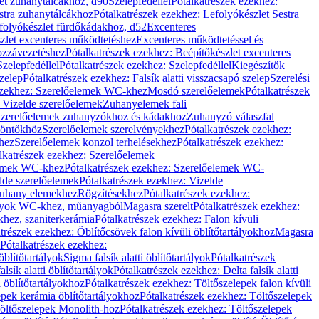
let zuhanytálcákhoz, d90
Szelepfedéllel
Pótalkatrészek ezekhez:
stra zuhanytálcákhoz
Pótalkatrészek ezekhez: Lefolyókészlet Sestra
efolyókészlet fürdőkádakhoz, d52
Excenteres
szlet excenteres működtetéshez
Excenteres működtetéssel és
ozzávezetéshez
Pótalkatrészek ezekhez: Beépítőkészlet excenteres
Szelepfedéllel
Pótalkatrészek ezekhez: Szelepfedéllel
Kiegészítők
szelep
Pótalkatrészek ezekhez: Falsík alatti visszacsapó szelep
Szerelési
ezekhez: Szerelőelemek WC-khez
Mosdó szerelőelemek
Pótalkatrészek
 Vizelde szerelőelemek
Zuhanyelemek fali
 Szerelőelemek zuhanyzókhoz és kádakhoz
Zuhanyzó válaszfal
iöntőkhöz
Szerelőelemek szerelvényekhez
Pótalkatrészek ezekhez:
hez
Szerelőelemek konzol terhelésekhez
Pótalkatrészek ezekhez:
lkatrészek ezekhez: Szerelőelemek
lemek WC-khez
Pótalkatrészek ezekhez: Szerelőelemek WC-
lde szerelőelemek
Pótalkatrészek ezekhez: Vizelde
uhany elemekhez
Rögzítésekhez
Pótalkatrészek ezekhez:
rtályok WC-khez, műanyagból
Magasra szerelt
Pótalkatrészek ezekhez:
khez, szaniterkerámia
Pótalkatrészek ezekhez: Falon kívüli
trészek ezekhez: Öblítőcsövek falon kívüli öblítőtartályokhoz
Magasra
Pótalkatrészek ezekhez:
 öblítőtartályok
Sigma falsík alatti öblítőtartályok
Pótalkatrészek
alsík alatti öblítőtartályok
Pótalkatrészek ezekhez: Delta falsík alatti
 öblítőtartályokhoz
Pótalkatrészek ezekhez: Töltőszelepek falon kívüli
epek kerámia öblítőtartályokhoz
Pótalkatrészek ezekhez: Töltőszelepek
öltőszelepek Monolith-hoz
Pótalkatrészek ezekhez: Töltőszelepek