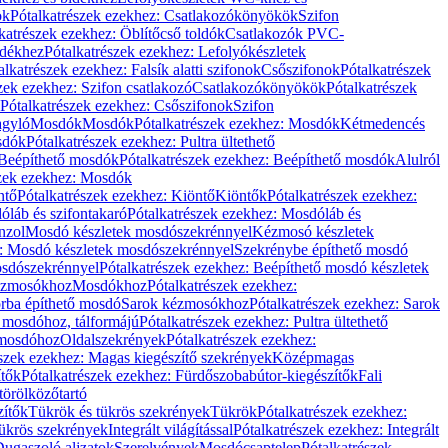
ök
Pótalkatrészek ezekhez: Csatlakozókönyökök
Szifon
katrészek ezekhez: Öblítőcső toldók
Csatlakozók PVC-
ldékhez
Pótalkatrészek ezekhez: Lefolyókészletek
alkatrészek ezekhez: Falsík alatti szifonok
Csőszifonok
Pótalkatrészek
zek ezekhez: Szifon csatlakozó
Csatlakozókönyökök
Pótalkatrészek
Pótalkatrészek ezekhez: Csőszifonok
Szifon
gyló
Mosdók
Mosdók
Pótalkatrészek ezekhez: Mosdók
Kétmedencés
osdók
Pótalkatrészek ezekhez: Pultra ültethető
Beépíthető mosdók
Pótalkatrészek ezekhez: Beépíthető mosdók
Alulról
szek ezekhez: Mosdók
ntő
Pótalkatrészek ezekhez: Kiöntő
Kiöntők
Pótalkatrészek ezekhez:
láb és szifontakaró
Pótalkatrészek ezekhez: Mosdóláb és
nzol
Mosdó készletek mosdószekrénnyel
Kézmosó készletek
z: Mosdó készletek mosdószekrénnyel
Szekrénybe építhető mosdó
osdószekrénnyel
Pótalkatrészek ezekhez: Beépíthető mosdó készletek
Kézmosókhoz
Mosdókhoz
Pótalkatrészek ezekhez:
orba építhető mosdó
Sarok kézmosókhoz
Pótalkatrészek ezekhez: Sarok
ő mosdóhoz, tálformájú
Pótalkatrészek ezekhez: Pultra ültethető
 mosdóhoz
Oldalszekrények
Pótalkatrészek ezekhez:
észek ezekhez: Magas kiegészítő szekrények
Középmagas
ítők
Pótalkatrészek ezekhez: Fürdőszobabútor-kiegészítők
Fali
törölközőtartó
zítők
Tükrök és tükrös szekrények
Tükrök
Pótalkatrészek ezekhez:
Tükrös szekrények
Integrált világítással
Pótalkatrészek ezekhez: Integrált
ugaszoló aljzatok
Szerelvények
Mosdócsaptelep
Pótalkatrészek