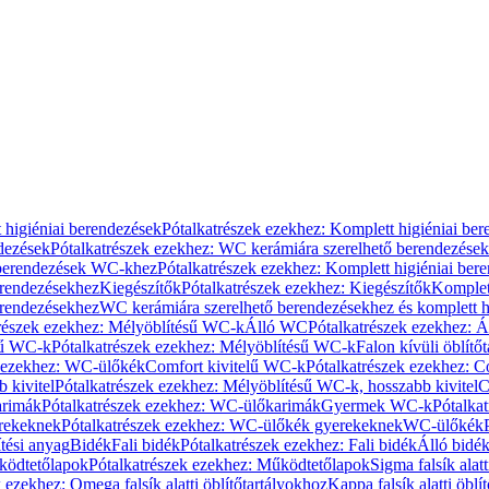
 higiéniai berendezések
Pótalkatrészek ezekhez: Komplett higiéniai be
dezések
Pótalkatrészek ezekhez: WC kerámiára szerelhető berendezések
 berendezések WC-khez
Pótalkatrészek ezekhez: Komplett higiéniai be
erendezésekhez
Kiegészítők
Pótalkatrészek ezekhez: Kiegészítők
Komplet
erendezésekhez
WC kerámiára szerelhető berendezésekhez és komplett h
részek ezekhez: Mélyöblítésű WC-k
Álló WC
Pótalkatrészek ezekhez: 
sű WC-k
Pótalkatrészek ezekhez: Mélyöblítésű WC-k
Falon kívüli öblítő
k ezekhez: WC-ülőkék
Comfort kivitelű WC-k
Pótalkatrészek ezekhez: C
 kivitel
Pótalkatrészek ezekhez: Mélyöblítésű WC-k, hosszabb kivitel
C
rimák
Pótalkatrészek ezekhez: WC-ülőkarimák
Gyermek WC-k
Pótalka
rekeknek
Pótalkatrészek ezekhez: WC-ülőkék gyerekeknek
WC-ülőkék
tési anyag
Bidék
Fali bidék
Pótalkatrészek ezekhez: Fali bidék
Álló bidé
ödtetőlapok
Pótalkatrészek ezekhez: Működtetőlapok
Sigma falsík alatt
 ezekhez: Omega falsík alatti öblítőtartályokhoz
Kappa falsík alatti öblí