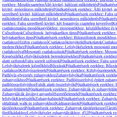
ezekhez: Mosdócsaptelep
Álló kivitel, hálózati működtetés
Pótalkatrés
kivitel, generátoros működtetés
Pótalkatrészek ezekhez: Álló kivitel, 
szerelhető kivitel, hálózati működtetés
Pótalkatrészek ezekhez: Falra sz
működtetés
Falra szerelhető kivitel, generátoros működtetés
Pótalkatré
ezekhez: Falra szerelhető kivitel, két fogantyús csaptelep keverővel
Ki
csatlakoztatása mosdókagylókhoz, mosogatókhoz, készülékekhez és
Csőszifonok
Csőszifonok, helytakarékos típus
Pótalkatrészek ezekhez:
helytakarékos típus
Pótalkatrészek ezekhez: Búraszifonok mosdókhoz, 
csatlakozó
Szifon csatlakozó
Csatlakozókönyökök
Burkolatok
Csatlako
medencékhez
Pótalkatrészek ezekhez: Lefolyókészletek mosogató m
csatlakozóval
Mosogató csatlakozások
Pótalkatrészek ezekhez: Mosoga
Kiegészítők
Lefolyókészletek berendezésekhez
Pótalkatrészek ezekhe
alatti szifonok
Falra szerelt szifonok
Pótalkatrészek ezekhez: Falra szer
Lefolyókészletek kiöntőkhöz
Bűzzárak
Pótalkatrészek ezekhez: Bűzzá
csatlakozó
Kifolyószelepek
Pótalkatrészek ezekhez: Kifolyószelepek
Ki
Padlóvíz-elvezetés zuhanyokhoz
Zuhanyfolyóka
Pótalkatrészek ezekh
zuhanyzókhoz
Pótalkatrészek ezekhez: Padlóösszefolyó épített zuha
padlóösszefolyóihoz
Falsík alatti összefolyók
Pótalkatrészek ezekhez: F
zuhanyfelületek
Pótalkatrészek ezekhez: Zuhanytálcák és zuhanyfelül
Zuhanytálcák ásványi anyagból
Szerelőelemek
Pótalkatrészek ezekhez
lefolyók
Kiegészítők
Zuhanykabinok
Pótalkatrészek ezekhez: Zuhanyk
oldalfalak walk-in zuhanyokhoz
Kádparavánok
Pótalkatrészek ezekh
tárolórekeszei
Pótalkatrészek ezekhez: Zuhanyok tárolórekeszei
Tároló
fürdőkádakhoz
Lefolyókészlet zuhanytálcákhoz, d52
Pótalkatrészek e