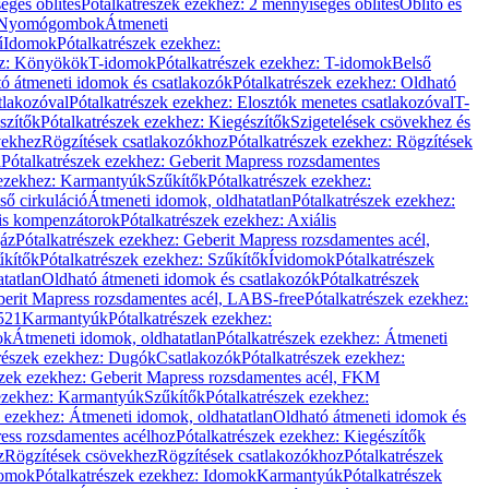
éges öblítés
Pótalkatrészek ezekhez: 2 mennyiséges öblítés
Öblítő és
Nyomógombok
Átmeneti
ű
Idomok
Pótalkatrészek ezekhez:
ez: Könyökök
T-idomok
Pótalkatrészek ezekhez: T-idomok
Belső
ó átmeneti idomok és csatlakozók
Pótalkatrészek ezekhez: Oldható
tlakozóval
Pótalkatrészek ezekhez: Elosztók menetes csatlakozóval
T-
szítők
Pótalkatrészek ezekhez: Kiegészítők
Szigetelések csövekhez és
vekhez
Rögzítések csatlakozókhoz
Pótalkatrészek ezekhez: Rögzítések
l
Pótalkatrészek ezekhez: Geberit Mapress rozsdamentes
 ezekhez: Karmantyúk
Szűkítők
Pótalkatrészek ezekhez:
ső cirkuláció
Átmeneti idomok, oldhatatlan
Pótalkatrészek ezekhez:
is kompenzátorok
Pótalkatrészek ezekhez: Axiális
gáz
Pótalkatrészek ezekhez: Geberit Mapress rozsdamentes acél,
űkítők
Pótalkatrészek ezekhez: Szűkítők
Ívidomok
Pótalkatrészek
tatlan
Oldható átmeneti idomok és csatlakozók
Pótalkatrészek
erit Mapress rozsdamentes acél, LABS-free
Pótalkatrészek ezekhez:
521
Karmantyúk
Pótalkatrészek ezekhez:
ok
Átmeneti idomok, oldhatatlan
Pótalkatrészek ezekhez: Átmeneti
részek ezekhez: Dugók
Csatlakozók
Pótalkatrészek ezekhez:
szek ezekhez: Geberit Mapress rozsdamentes acél, FKM
 ezekhez: Karmantyúk
Szűkítők
Pótalkatrészek ezekhez:
k ezekhez: Átmeneti idomok, oldhatatlan
Oldható átmeneti idomok és
ess rozsdamentes acélhoz
Pótalkatrészek ezekhez: Kiegészítők
z
Rögzítések csövekhez
Rögzítések csatlakozókhoz
Pótalkatrészek
omok
Pótalkatrészek ezekhez: Idomok
Karmantyúk
Pótalkatrészek