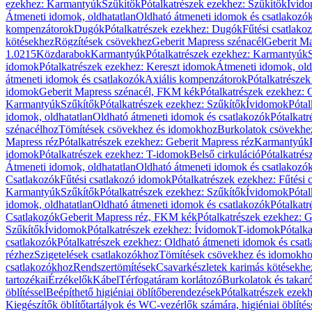
ezekhez: Karmantyúk
Szűkítők
Pótalkatrészek ezekhez: Szűkítők
Ívid
Átmeneti idomok, oldhatatlan
Oldható átmeneti idomok és csatlakozó
kompenzátorok
Dugók
Pótalkatrészek ezekhez: Dugók
Fűtési csatlako
kötésekhez
Rögzítések csövekhez
Geberit Mapress szénacél
Geberit Ma
1.0215
Közdarabok
Karmantyúk
Pótalkatrészek ezekhez: Karmantyúk
idomok
Pótalkatrészek ezekhez: Kereszt idomok
Átmeneti idomok, old
átmeneti idomok és csatlakozók
Axiális kompenzátorok
Pótalkatrésze
idomok
Geberit Mapress szénacél, FKM kék
Pótalkatrészek ezekhez:
Karmantyúk
Szűkítők
Pótalkatrészek ezekhez: Szűkítők
Ívidomok
Pótal
idomok, oldhatatlan
Oldható átmeneti idomok és csatlakozók
Pótalkatr
szénacélhoz
Tömítések csövekhez és idomokhoz
Burkolatok csövekhe
Mapress réz
Pótalkatrészek ezekhez: Geberit Mapress réz
Karmantyúk
idomok
Pótalkatrészek ezekhez: T-idomok
Belső cirkuláció
Pótalkatrés
Átmeneti idomok, oldhatatlan
Oldható átmeneti idomok és csatlakozó
Csatlakozók
Fűtési csatlakozó idomok
Pótalkatrészek ezekhez: Fűtési
Karmantyúk
Szűkítők
Pótalkatrészek ezekhez: Szűkítők
Ívidomok
Pótal
idomok, oldhatatlan
Oldható átmeneti idomok és csatlakozók
Pótalkatr
Csatlakozók
Geberit Mapress réz, FKM kék
Pótalkatrészek ezekhez: 
Szűkítők
Ívidomok
Pótalkatrészek ezekhez: Ívidomok
T-idomok
Pótalk
csatlakozók
Pótalkatrészek ezekhez: Oldható átmeneti idomok és csat
rézhez
Szigetelések csatlakozókhoz
Tömítések csövekhez és idomokh
csatlakozókhoz
Rendszertömítések
Csavarkészletek karimás kötésekhe
tartozékai
Érzékelők
Kábel
Térfogatáram korlátozó
Burkolatok és takar
öblítéssel
Beépíthető higiéniai öblítőberendezések
Pótalkatrészek ezekh
Kiegészítők öblítőtartályok és WC-vezérlők számára, higiéniai öblítés