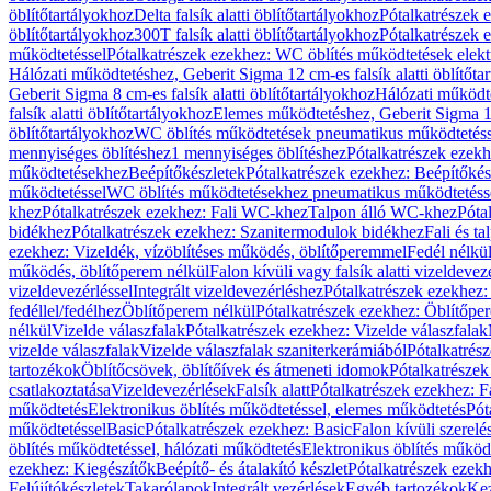
öblítőtartályokhoz
Delta falsík alatti öblítőtartályokhoz
Pótalkatrészek e
öblítőtartályokhoz
300T falsík alatti öblítőtartályokhoz
Pótalkatrészek e
működtetéssel
Pótalkatrészek ezekhez: WC öblítés működtetések elekt
Hálózati működtetéshez, Geberit Sigma 12 cm-es falsík alatti öblítőta
Geberit Sigma 8 cm-es falsík alatti öblítőtartályokhoz
Hálózati működte
falsík alatti öblítőtartályokhoz
Elemes működtetéshez, Geberit Sigma 12 
öblítőtartályokhoz
WC öblítés működtetések pneumatikus működtetéss
mennyiséges öblítéshez
1 mennyiséges öblítéshez
Pótalkatrészek ezekh
működtetésekhez
Beépítőkészletek
Pótalkatrészek ezekhez: Beépítőkés
működtetéssel
WC öblítés működtetésekhez pneumatikus működtetéss
khez
Pótalkatrészek ezekhez: Fali WC-khez
Talpon álló WC-khez
Póta
bidékhez
Pótalkatrészek ezekhez: Szanitermodulok bidékhez
Fali és t
ezekhez: Vizeldék, vízöblítéses működés, öblítőperemmel
Fedél nélkü
működés, öblítőperem nélkül
Falon kívüli vagy falsík alatti vizeldevez
vizeldevezérléssel
Integrált vizeldevezérléshez
Pótalkatrészek ezekhez: 
fedéllel/fedélhez
Öblítőperem nélkül
Pótalkatrészek ezekhez: Öblítőpe
nélkül
Vizelde válaszfalak
Pótalkatrészek ezekhez: Vizelde válaszfalak
vizelde válaszfalak
Vizelde válaszfalak szaniterkerámiából
Pótalkatrés
tartozékok
Öblítőcsövek, öblítőívek és átmeneti idomok
Pótalkatrészek
csatlakoztatása
Vizeldevezérlések
Falsík alatt
Pótalkatrészek ezekhez: Fa
működtetés
Elektronikus öblítés működtetéssel, elemes működtetés
Pót
működtetéssel
Basic
Pótalkatrészek ezekhez: Basic
Falon kívüli szerelé
öblítés működtetéssel, hálózati működtetés
Elektronikus öblítés működ
ezekhez: Kiegészítők
Beépítő- és átalakító készlet
Pótalkatrészek ezekhe
Felújítókészletek
Takarólapok
Integrált vezérlések
Egyéb tartozékok
Kez