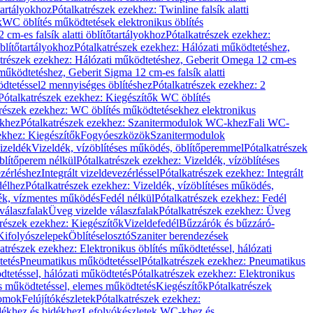
őtartályokhoz
Pótalkatrészek ezekhez: Twinline falsík alatti
k
WC öblítés működtetések elektronikus öblítés
cm-es falsík alatti öblítőtartályokhoz
Pótalkatrészek ezekhez:
blítőtartályokhoz
Pótalkatrészek ezekhez: Hálózati működtetéshez,
atrészek ezekhez: Hálózati működtetéshez, Geberit Omega 12 cm-es
űködtetéshez, Geberit Sigma 12 cm-es falsík alatti
dtetéssel
2 mennyiséges öblítéshez
Pótalkatrészek ezekhez: 2
Pótalkatrészek ezekhez: Kiegészítők WC öblítés
trészek ezekhez: WC öblítés működtetésekhez elektronikus
khez
Pótalkatrészek ezekhez: Szanitermodulok WC-khez
Fali WC-
ekhez: Kiegészítők
Fogyóeszközök
Szanitermodulok
izeldék
Vizeldék, vízöblítéses működés, öblítőperemmel
Pótalkatrészek
blítőperem nélkül
Pótalkatrészek ezekhez: Vizeldék, vízöblítéses
ezérléshez
Integrált vizeldevezérléssel
Pótalkatrészek ezekhez: Integrált
délhez
Pótalkatrészek ezekhez: Vizeldék, vízöblítéses működés,
dék, vízmentes működés
Fedél nélkül
Pótalkatrészek ezekhez: Fedél
válaszfalak
Üveg vizelde válaszfalak
Pótalkatrészek ezekhez: Üveg
trészek ezekhez: Kiegészítők
Vizeldefedél
Bűzzárók és bűzzáró-
Kifolyószelepek
Öblítéselosztó
Szaniter berendezések
atrészek ezekhez: Elektronikus öblítés működtetéssel, hálózati
tetés
Pneumatikus működtetéssel
Pótalkatrészek ezekhez: Pneumatikus
dtetéssel, hálózati működtetés
Pótalkatrészek ezekhez: Elektronikus
és működtetéssel, elemes működtetés
Kiegészítők
Pótalkatrészek
domok
Felújítókészletek
Pótalkatrészek ezekhez:
dékhez és bidékhez
Lefolyókészletek WC-khez és