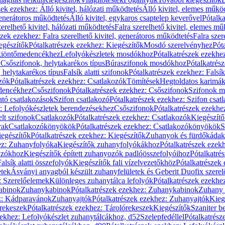
zek ezekhez: Álló kivitel, hálózati működtetés
Álló kivitel, elemes műkö
generátoros működtetés
Álló kivitel, egykaros csaptelep keverővel
Pótalka
erelhető kivitel, hálózati működtetés
Falra szerelhető kivitel, elemes mű
szek ezekhez: Falra szerelhető kivitel, generátoros működtetés
Falra szer
egészítők
Pótalkatrészek ezekhez: Kiegészítők
Mosdó szerelvényhez
Pót
 kiöntőmedencékhez
Lefolyókészletek mosdókhoz
Pótalkatrészek ezekhe
 Csőszifonok, helytakarékos típus
Búraszifonok mosdókhoz
Pótalkatrés
helytakarékos típus
Falsík alatti szifonok
Pótalkatrészek ezekhez: Falsík 
zók
Pótalkatrészek ezekhez: Csatlakozók
Tömítések
Hegtoldatos karimá
edencékhez
Csőszifonok
Pótalkatrészek ezekhez: Csőszifonok
Szifonok m
tó csatlakozások
Szifon csatlakozó
Pótalkatrészek ezekhez: Szifon csat
z: Lefolyókészletek berendezésekhez
Csőszifonok
Pótalkatrészek ezekhe
elt szifonok
Csatlakozók
Pótalkatrészek ezekhez: Csatlakozók
Kiegészít
rak
Csatlakozókönyökök
Pótalkatrészek ezekhez: Csatlakozókönyökök
S
egészítők
Pótalkatrészek ezekhez: Kiegészítők
Zuhanyok és fürdőkádak
ez: Zuhanyfolyóka
Kiegészítők zuhanyfolyókákhoz
Pótalkatrészek ezek
nyzókhoz
Kiegészítők épített zuhanyozók padlóösszefolyóihoz
Pótalkatré
alsík alatti összefolyók
Kiegészítők fali vízelvezetőkhöz
Pótalkatrészek 
etek
Ásványi anyagból készült zuhanyfelületek és Geberit Duofix szere
: Szerelőelemek
Különleges zuhanytálca lefolyók
Pótalkatrészek ezekhe
abinok
Zuhanykabinok
Pótalkatrészek ezekhez: Zuhanykabinok
Zuhany 
ez: Kádparavánok
Zuhanyajtók
Pótalkatrészek ezekhez: Zuhanyajtók
Kieg
rekeszek
Pótalkatrészek ezekhez: Tárolórekeszek
Kiegészítők
Szaniter b
zekhez: Lefolyókészlet zuhanytálcákhoz, d52
Szelepfedéllel
Pótalkatrész