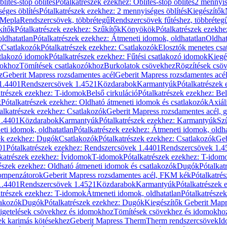
blítés-stop öblítés
Pótalkatrészek ezekhez: Öblítés-stop öblítés
2 mennyis
éges öblítés
Pótalkatrészek ezekhez: 2 mennyiséges öblítés
Kiegészítők
 Mepla
Rendszercsövek, többrétegű
Rendszercsövek fűtéshez, többréteg
kítők
Pótalkatrészek ezekhez: Szűkítők
Könyökök
Pótalkatrészek ezekh
ldhatatlan
Pótalkatrészek ezekhez: Átmeneti idomok, oldhatatlan
Oldhat
k
Csatlakozók
Pótalkatrészek ezekhez: Csatlakozók
Elosztók menetes csa
atlakozó idomok
Pótalkatrészek ezekhez: Fűtési csatlakozó idomok
Kiegé
mokhoz
Tömítések csatlakozókhoz
Burkolatok csövekhez
Rögzítések csö
z
Geberit Mapress rozsdamentes acél
Geberit Mapress rozsdamentes acé
 1.4401
Rendszercsövek 1.4521
Közdarabok
Karmantyúk
Pótalkatrészek
atrészek ezekhez: T-idomok
Belső cirkuláció
Pótalkatrészek ezekhez: Bel
k
Pótalkatrészek ezekhez: Oldható átmeneti idomok és csatlakozók
Axiál
alkatrészek ezekhez: Csatlakozók
Geberit Mapress rozsdamentes acél, 
1.4401
Közdarabok
Karmantyúk
Pótalkatrészek ezekhez: Karmantyúk
Sz
ti idomok, oldhatatlan
Pótalkatrészek ezekhez: Átmeneti idomok, oldha
ek ezekhez: Dugók
Csatlakozók
Pótalkatrészek ezekhez: Csatlakozók
Geb
01
Pótalkatrészek ezekhez: Rendszercsövek 1.4401
Rendszercsövek 1.4
katrészek ezekhez: Ívidomok
T-idomok
Pótalkatrészek ezekhez: T-idom
észek ezekhez: Oldható átmeneti idomok és csatlakozók
Dugók
Pótalkat
kompenzátorok
Geberit Mapress rozsdamentes acél, FKM kék
Pótalkatré
1.4401
Rendszercsövek 1.4521
Közdarabok
Karmantyúk
Pótalkatrészek
atrészek ezekhez: T-idomok
Átmeneti idomok, oldhatatlan
Pótalkatrésze
lakozók
Dugók
Pótalkatrészek ezekhez: Dugók
Kiegészítők Geberit Mapr
igetelések csövekhez és idomokhoz
Tömítések csövekhez és idomokho
ek karimás kötésekhez
Geberit Mapress Therm
Therm rendszercsövek
Id