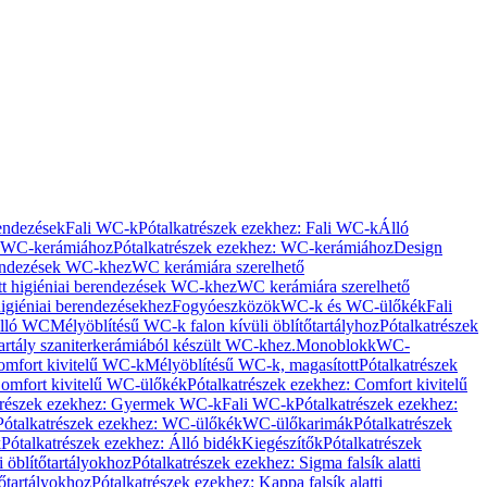
rendezések
Fali WC-k
Pótalkatrészek ezekhez: Fali WC-k
Álló
WC-kerámiához
Pótalkatrészek ezekhez: WC-kerámiához
Design
rendezések WC-khez
WC kerámiára szerelhető
t higiéniai berendezések WC-khez
WC kerámiára szerelhető
igiéniai berendezésekhez
Fogyóeszközök
WC-k és WC-ülőkék
Fali
Álló WC
Mélyöblítésű WC-k falon kívüli öblítőtartályhoz
Pótalkatrészek
tartály szaniterkerámiából készült WC-khez.
Monoblokk
WC-
omfort kivitelű WC-k
Mélyöblítésű WC-k, magasított
Pótalkatrészek
omfort kivitelű WC-ülőkék
Pótalkatrészek ezekhez: Comfort kivitelű
trészek ezekhez: Gyermek WC-k
Fali WC-k
Pótalkatrészek ezekhez:
Pótalkatrészek ezekhez: WC-ülőkék
WC-ülőkarimák
Pótalkatrészek
k
Pótalkatrészek ezekhez: Álló bidék
Kiegészítők
Pótalkatrészek
i öblítőtartályokhoz
Pótalkatrészek ezekhez: Sigma falsík alatti
tőtartályokhoz
Pótalkatrészek ezekhez: Kappa falsík alatti