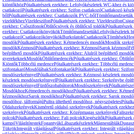
kiöntőkhöz
Pótalkatrészek ezekhez: Lefolyókészletek WC-khez és ki
csatlakozó
Pótalkatrészek ezekhez: Szifon csatlakozó
Csatlakozó készl
ből
Pótalkatrészek ezekhez: Csatlakozók PVC-ből
Tömítőmandzsetták
vizeldékhez
Vizeldeszifon
Pótalkatrészek ezekhez: Vizeldeszifon
Csiga
ezekhez: Csőszifonok
Öblítőcsövek és öblítőcső toldók
Pótalkatrészek
ezekhez: Csatlakozókönyökök
Tömítőmandzsetták
Lefolyókészletek b
csatlakozó
Csatlakozókönyökök
Burkolatok
Csatlakozók
Tömítések
Heg
mosdók
Pótalkatrészek ezekhez: Kétmedencés mosdók
Mosdók szekré
mosdók
Kézmosó
Pótalkatrészek ezekhez: Kézmosó
Sarok kézmosó
Fé
beépíthető mosdók
Pótalkatrészek ezekhez: Alulról beépíthető mosdók
gyerekeknek
Mosdók
Öblítőmedencék
Pótalkatrészek ezekhez: Öblít
Kiöntők
Többcélú medence
Pótalkatrészek ezekhez: Többcélú medenc
szifontakaró
Mosdólábak
Szifontakarók
Pótalkatrészek ezekhez: Szifon
mosdószekrénnyel
Pótalkatrészek ezekhez: Kézmosó készletek mosdó
készletek mosdószekrénnyel
Pótalkatrészek ezekhez: Szekrénybe épí
mosdószekrénnyel
Fürdőszobabútorok
Mosdószekrények
Pótalkatrész
Mosdókhoz
Kétmedencés mosdókhoz
Pótalkatrészek ezekhez: Kétm
kézmosókhoz
Sarok mosdókhoz
Pótalkatrészek ezekhez: Sarok mosd
mosdóhoz, tálformájú
Pultra ültethető mosdóhoz, négyszögletes
Pótalk
Oldalszekrények
Kisméretű oldalsó szekrények
Pótalkatrészek ezekhe
szekrények
Pótalkatrészek ezekhez: Középmagas szekrények
Faliszek
polcok
Pótalkatrészek ezekhez: Fali polcok
Kiegészítők
Pótalkatrészek
kampó
Világítótestek
Fogantyúk
Lábazatkészletek
Mágnestáblák
Dugasz
Tükrök
Integrált világítással
Pótalkatrészek ezekhez: Integrált világításs
világítással
Integrált világítás nélkül
Pótalkatrészek ezekhez: Integrált vi