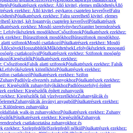
dtetés
Pótalkatrészek ezekhez: Álló kivitel, elemes működtetés
Álló
trészek ezekhez: Álló kivitel, egykaros csaptelep keverővel
Falra
ködtetés
Pótalkatrészek ezekhez: Falra szerelhető kivitel, elemes
elhető kivitel, két fogantyús csaptelep keverővel
Pótalkatrészek
alkatrészek ezekhez: Mosdó szerelvényhez
Szaniter berendezések
z: Lefolyókészletek mosdókhoz
Csőszifonok
Pótalkatrészek ezekhez:
zek ezekhez: Búraszifonok mosdókhoz
Búraszifonok mosdókhoz,
alatti szifonok
Mosdó csatlakozó
Pótalkatrészek ezekhez: Mosdó
k
Állócsövek
Hosszabbítók
Működtetések
Lefolyókészletek mosogató
osógép csatlakozóval
Pótalkatrészek ezekhez: Szifonok mosógép
lakozó
Kiegészítők
Pótalkatrészek ezekhez:
z: Csőszifonok
Falsík alatti szifonok
Pótalkatrészek ezekhez: Falsík
ők
Lefolyókészletek kiöntőkhöz
Pótalkatrészek ezekhez:
zifon csatlakozó
Pótalkatrészek ezekhez: Szifon
Zuhany
Padlóvíz-elvezetés zuhanyokhoz
Pótalkatrészek ezekhez:
hez: Kiegészítők zuhanyfolyókákhoz
Padlóösszefolyó épített
szek ezekhez: Kiegészítők épített zuhanyozók
ezekhez: Kiegészítők fali vízelvezetőkhöz
Zuhanytálcák és
lőelemek
Zuhanytálcák ásványi anyagból
Pótalkatrészek ezekhez:
z: Különleges zuhanytálca
oldalfalak walk-in zuhanyokhoz
Pótalkatrészek ezekhez: Zuhany
észítők
Pótalkatrészek ezekhez: Kiegészítők
Zuhanyok
erendezések csatlakoztatása zuhanyokhoz és
ek ezekhez: Szelepfedéllel
Szelepfedél nélkül
Pótalkatrészek ezekhez: