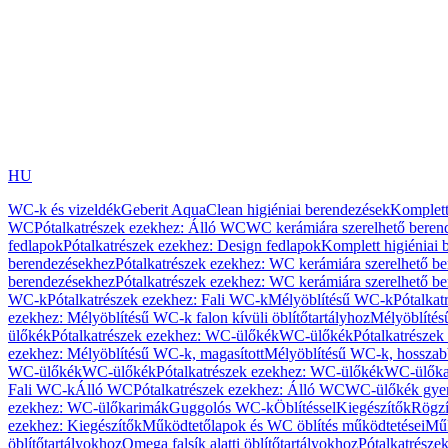
HU
WC-k és vizeldék
Geberit AquaClean higiéniai berendezések
Komplett
WC
Pótalkatrészek ezekhez: Álló WC
WC kerámiára szerelhető beren
fedlapok
Pótalkatrészek ezekhez: Design fedlapok
Komplett higiéniai
berendezésekhez
Pótalkatrészek ezekhez: WC kerámiára szerelhető b
berendezésekhez
Pótalkatrészek ezekhez: WC kerámiára szerelhető b
WC-k
Pótalkatrészek ezekhez: Fali WC-k
Mélyöblítésű WC-k
Pótalkat
ezekhez: Mélyöblítésű WC-k falon kívüli öblítőtartályhoz
Mélyöblíté
ülőkék
Pótalkatrészek ezekhez: WC-ülőkék
WC-ülőkék
Pótalkatrésze
ezekhez: Mélyöblítésű WC-k, magasított
Mélyöblítésű WC-k, hosszabb
WC-ülőkék
WC-ülőkék
Pótalkatrészek ezekhez: WC-ülőkék
WC-ülőka
Fali WC-k
Álló WC
Pótalkatrészek ezekhez: Álló WC
WC-ülőkék gye
ezekhez: WC-ülőkarimák
Guggolós WC-k
Öblítéssel
Kiegészítők
Rögzí
ezekhez: Kiegészítők
Működtetőlapok és WC öblítés működtetései
Műk
öblítőtartályokhoz
Omega falsík alatti öblítőtartályokhoz
Pótalkatrészek