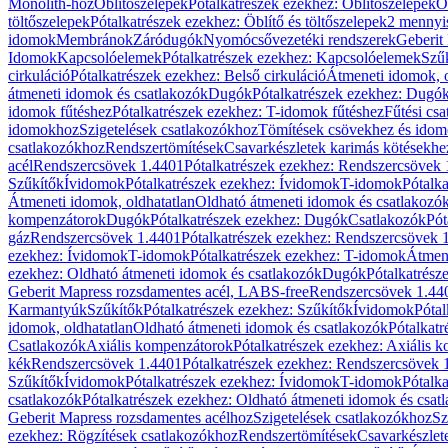
Monolith-hoz
Öblítőszelepek
Pótalkatrészek ezekhez: Öblítőszelepek
Ö
töltőszelepek
Pótalkatrészek ezekhez: Öblítő és töltőszelepek
2 mennyis
idomok
Membránok
Záródugók
Nyomócsővezetéki rendszerek
Geberit
Idomok
Kapcsolóelemek
Pótalkatrészek ezekhez: Kapcsolóelemek
Szű
cirkuláció
Pótalkatrészek ezekhez: Belső cirkuláció
Átmeneti idomok, o
átmeneti idomok és csatlakozók
Dugók
Pótalkatrészek ezekhez: Dugó
idomok fűtéshez
Pótalkatrészek ezekhez: T-idomok fűtéshez
Fűtési cs
idomokhoz
Szigetelések csatlakozókhoz
Tömítések csövekhez és ido
csatlakozókhoz
Rendszertömítések
Csavarkészletek karimás kötésekhe
acél
Rendszercsövek 1.4401
Pótalkatrészek ezekhez: Rendszercsövek
Szűkítők
Ívidomok
Pótalkatrészek ezekhez: Ívidomok
T-idomok
Pótalk
Átmeneti idomok, oldhatatlan
Oldható átmeneti idomok és csatlakozó
kompenzátorok
Dugók
Pótalkatrészek ezekhez: Dugók
Csatlakozók
Pót
gáz
Rendszercsövek 1.4401
Pótalkatrészek ezekhez: Rendszercsövek 
ezekhez: Ívidomok
T-idomok
Pótalkatrészek ezekhez: T-idomok
Átmene
ezekhez: Oldható átmeneti idomok és csatlakozók
Dugók
Pótalkatrész
Geberit Mapress rozsdamentes acél, LABS-free
Rendszercsövek 1.44
Karmantyúk
Szűkítők
Pótalkatrészek ezekhez: Szűkítők
Ívidomok
Pótal
idomok, oldhatatlan
Oldható átmeneti idomok és csatlakozók
Pótalkatr
Csatlakozók
Axiális kompenzátorok
Pótalkatrészek ezekhez: Axiális 
kék
Rendszercsövek 1.4401
Pótalkatrészek ezekhez: Rendszercsövek 
Szűkítők
Ívidomok
Pótalkatrészek ezekhez: Ívidomok
T-idomok
Pótalk
csatlakozók
Pótalkatrészek ezekhez: Oldható átmeneti idomok és csat
Geberit Mapress rozsdamentes acélhoz
Szigetelések csatlakozókhoz
Sz
ezekhez: Rögzítések csatlakozókhoz
Rendszertömítések
Csavarkészlet