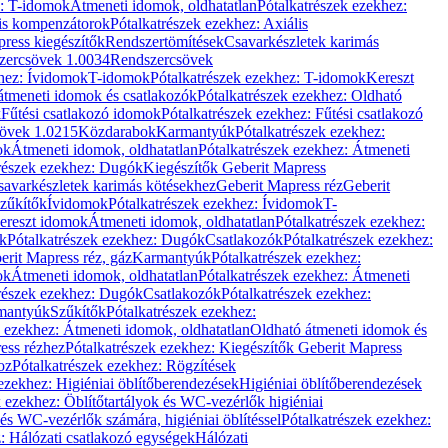
z: T-idomok
Átmeneti idomok, oldhatatlan
Pótalkatrészek ezekhez:
is kompenzátorok
Pótalkatrészek ezekhez: Axiális
ress kiegészítők
Rendszertömítések
Csavarkészletek karimás
zercsövek 1.0034
Rendszercsövek
khez: Ívidomok
T-idomok
Pótalkatrészek ezekhez: T-idomok
Kereszt
átmeneti idomok és csatlakozók
Pótalkatrészek ezekhez: Oldható
k
Fűtési csatlakozó idomok
Pótalkatrészek ezekhez: Fűtési csatlakozó
övek 1.0215
Közdarabok
Karmantyúk
Pótalkatrészek ezekhez:
ok
Átmeneti idomok, oldhatatlan
Pótalkatrészek ezekhez: Átmeneti
részek ezekhez: Dugók
Kiegészítők Geberit Mapress
savarkészletek karimás kötésekhez
Geberit Mapress réz
Geberit
Szűkítők
Ívidomok
Pótalkatrészek ezekhez: Ívidomok
T-
Kereszt idomok
Átmeneti idomok, oldhatatlan
Pótalkatrészek ezekhez:
k
Pótalkatrészek ezekhez: Dugók
Csatlakozók
Pótalkatrészek ezekhez:
erit Mapress réz, gáz
Karmantyúk
Pótalkatrészek ezekhez:
ok
Átmeneti idomok, oldhatatlan
Pótalkatrészek ezekhez: Átmeneti
részek ezekhez: Dugók
Csatlakozók
Pótalkatrészek ezekhez:
rmantyúk
Szűkítők
Pótalkatrészek ezekhez:
k ezekhez: Átmeneti idomok, oldhatatlan
Oldható átmeneti idomok és
ess rézhez
Pótalkatrészek ezekhez: Kiegészítők Geberit Mapress
oz
Pótalkatrészek ezekhez: Rögzítések
ezekhez: Higiéniai öblítőberendezések
Higiéniai öblítőberendezések
k ezekhez: Öblítőtartályok és WC-vezérlők higiéniai
 és WC-vezérlők számára, higiéniai öblítéssel
Pótalkatrészek ezekhez:
: Hálózati csatlakozó egységek
Hálózati