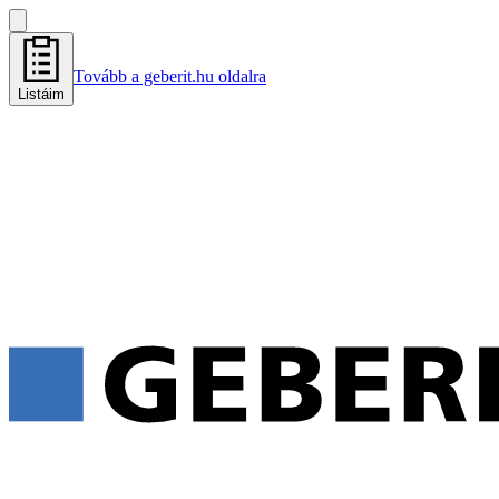
Tovább a geberit.hu oldalra
Listáim