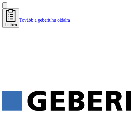
Tovább a geberit.hu oldalra
Listáim