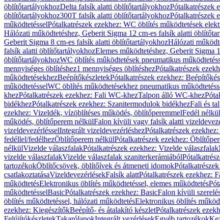
öblítőtartályokhoz
Delta falsík alatti öblítőtartályokhoz
Pótalkatrészek e
öblítőtartályokhoz
300T falsík alatti öblítőtartályokhoz
Pótalkatrészek e
működtetéssel
Pótalkatrészek ezekhez: WC öblítés működtetések elekt
Hálózati működtetéshez, Geberit Sigma 12 cm-es falsík alatti öblítőta
Geberit Sigma 8 cm-es falsík alatti öblítőtartályokhoz
Hálózati működte
falsík alatti öblítőtartályokhoz
Elemes működtetéshez, Geberit Sigma 12 
öblítőtartályokhoz
WC öblítés működtetések pneumatikus működtetéss
mennyiséges öblítéshez
1 mennyiséges öblítéshez
Pótalkatrészek ezekh
működtetésekhez
Beépítőkészletek
Pótalkatrészek ezekhez: Beépítőkés
működtetéssel
WC öblítés működtetésekhez pneumatikus működtetéss
khez
Pótalkatrészek ezekhez: Fali WC-khez
Talpon álló WC-khez
Póta
bidékhez
Pótalkatrészek ezekhez: Szanitermodulok bidékhez
Fali és t
ezekhez: Vizeldék, vízöblítéses működés, öblítőperemmel
Fedél nélkü
működés, öblítőperem nélkül
Falon kívüli vagy falsík alatti vizeldevez
vizeldevezérléssel
Integrált vizeldevezérléshez
Pótalkatrészek ezekhez: 
fedéllel/fedélhez
Öblítőperem nélkül
Pótalkatrészek ezekhez: Öblítőpe
nélkül
Vizelde válaszfalak
Pótalkatrészek ezekhez: Vizelde válaszfalak
vizelde válaszfalak
Vizelde válaszfalak szaniterkerámiából
Pótalkatrés
tartozékok
Öblítőcsövek, öblítőívek és átmeneti idomok
Pótalkatrészek
csatlakoztatása
Vizeldevezérlések
Falsík alatt
Pótalkatrészek ezekhez: Fa
működtetés
Elektronikus öblítés működtetéssel, elemes működtetés
Pót
működtetéssel
Basic
Pótalkatrészek ezekhez: Basic
Falon kívüli szerelé
öblítés működtetéssel, hálózati működtetés
Elektronikus öblítés működ
ezekhez: Kiegészítők
Beépítő- és átalakító készlet
Pótalkatrészek ezekhe
Felújítókészletek
Takarólapok
Integrált vezérlések
Egyéb tartozékok
Kez