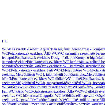
HU
WC-k és vizeldék
Geberit AquaClean higiéniai berendezések
Komplett
WC
Pótalkatrészek ezekhez: Álló WC
WC kerámiára szerelhető beren
fedlapok
Pótalkatrészek ezekhez: Design fedlapok
Komplett higiéniai
berendezésekhez
Pótalkatrészek ezekhez: WC kerámiára szerelhető b
berendezésekhez
Pótalkatrészek ezekhez: WC kerámiára szerelhető b
WC-k
Pótalkatrészek ezekhez: Fali WC-k
Mélyöblítésű WC-k
Pótalkat
ezekhez: Mélyöblítésű WC-k falon kívüli öblítőtartályhoz
Mélyöblíté
ülőkék
Pótalkatrészek ezekhez: WC-ülőkék
WC-ülőkék
Pótalkatrésze
ezekhez: Mélyöblítésű WC-k, magasított
Mélyöblítésű WC-k, hosszabb
WC-ülőkék
WC-ülőkék
Pótalkatrészek ezekhez: WC-ülőkék
WC-ülőka
Fali WC-k
Álló WC
Pótalkatrészek ezekhez: Álló WC
WC-ülőkék gye
ezekhez: WC-ülőkarimák
Guggolós WC-k
Öblítéssel
Kiegészítők
Rögzí
ezekhez: Kiegészítők
Működtetőlapok és WC öblítés működtetései
Műk
öblítőtartályokhoz
Omega falsík alatti öblítőtartályokhoz
Pótalkatrészek