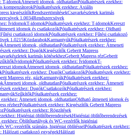
z: T-idomok
Átmeneti idomok, oldhatatlan
Pótalkatrészek ezekhez:
is kompenzátorok
Pótalkatrészek ezekhez: Axiális
ress kiegészítők
Rendszertömítések
Csavarkészletek karimás
zercsövek 1.0034
Rendszercsövek
khez: Ívidomok
T-idomok
Pótalkatrészek ezekhez: T-idomok
Kereszt
átmeneti idomok és csatlakozók
Pótalkatrészek ezekhez: Oldható
k
Fűtési csatlakozó idomok
Pótalkatrészek ezekhez: Fűtési csatlakozó
övek 1.0215
Közdarabok
Karmantyúk
Pótalkatrészek ezekhez:
ok
Átmeneti idomok, oldhatatlan
Pótalkatrészek ezekhez: Átmeneti
részek ezekhez: Dugók
Kiegészítők Geberit Mapress
savarkészletek karimás kötésekhez
Geberit Mapress réz
Geberit
Szűkítők
Ívidomok
Pótalkatrészek ezekhez: Ívidomok
T-
Kereszt idomok
Átmeneti idomok, oldhatatlan
Pótalkatrészek ezekhez:
k
Pótalkatrészek ezekhez: Dugók
Csatlakozók
Pótalkatrészek ezekhez:
erit Mapress réz, gáz
Karmantyúk
Pótalkatrészek ezekhez:
ok
Átmeneti idomok, oldhatatlan
Pótalkatrészek ezekhez: Átmeneti
részek ezekhez: Dugók
Csatlakozók
Pótalkatrészek ezekhez:
rmantyúk
Szűkítők
Pótalkatrészek ezekhez:
k ezekhez: Átmeneti idomok, oldhatatlan
Oldható átmeneti idomok és
ess rézhez
Pótalkatrészek ezekhez: Kiegészítők Geberit Mapress
oz
Pótalkatrészek ezekhez: Rögzítések
ezekhez: Higiéniai öblítőberendezések
Higiéniai öblítőberendezések
k ezekhez: Öblítőtartályok és WC-vezérlők higiéniai
 és WC-vezérlők számára, higiéniai öblítéssel
Pótalkatrészek ezekhez:
: Hálózati csatlakozó egységek
Hálózati