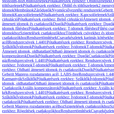
Monolith-hoz
Öblítőszelepek
Pótalkatrészek ezekhez: Öblítőszelepek
Ö
töltőszelepek
Pótalkatrészek ezekhez: Öblítő és töltőszelepek
2 mennyis
idomok
Membránok
Záródugók
Nyomócsővezetéki rendszerek
Geberit
Idomok
Kapcsolóelemek
Pótalkatrészek ezekhez: Kapcsolóelemek
Szű
cirkuláció
Pótalkatrészek ezekhez: Belső cirkuláció
Átmeneti idomok, o
átmeneti idomok és csatlakozók
Dugók
Pótalkatrészek ezekhez: Dugó
idomok fűtéshez
Pótalkatrészek ezekhez: T-idomok fűtéshez
Fűtési cs
idomokhoz
Szigetelések csatlakozókhoz
Tömítések csövekhez és ido
csatlakozókhoz
Rendszertömítések
Csavarkészletek karimás kötésekhe
acél
Rendszercsövek 1.4401
Pótalkatrészek ezekhez: Rendszercsövek
Szűkítők
Ívidomok
Pótalkatrészek ezekhez: Ívidomok
T-idomok
Pótalk
Átmeneti idomok, oldhatatlan
Oldható átmeneti idomok és csatlakozó
kompenzátorok
Dugók
Pótalkatrészek ezekhez: Dugók
Csatlakozók
Pót
gáz
Rendszercsövek 1.4401
Pótalkatrészek ezekhez: Rendszercsövek 
ezekhez: Ívidomok
T-idomok
Pótalkatrészek ezekhez: T-idomok
Átmene
ezekhez: Oldható átmeneti idomok és csatlakozók
Dugók
Pótalkatrész
Geberit Mapress rozsdamentes acél, LABS-free
Rendszercsövek 1.44
Karmantyúk
Szűkítők
Pótalkatrészek ezekhez: Szűkítők
Ívidomok
Pótal
idomok, oldhatatlan
Oldható átmeneti idomok és csatlakozók
Pótalkatr
Csatlakozók
Axiális kompenzátorok
Pótalkatrészek ezekhez: Axiális 
kék
Rendszercsövek 1.4401
Pótalkatrészek ezekhez: Rendszercsövek 
Szűkítők
Ívidomok
Pótalkatrészek ezekhez: Ívidomok
T-idomok
Pótalk
csatlakozók
Pótalkatrészek ezekhez: Oldható átmeneti idomok és csat
Geberit Mapress rozsdamentes acélhoz
Szigetelések csatlakozókhoz
Sz
ezekhez: Rögzítések csatlakozókhoz
Rendszertömítések
Csavarkészlet