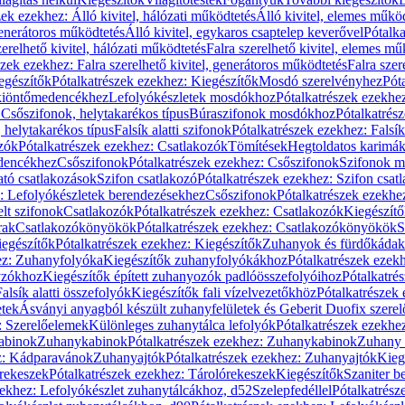
zek ezekhez: Álló kivitel, hálózati működtetés
Álló kivitel, elemes műkö
generátoros működtetés
Álló kivitel, egykaros csaptelep keverővel
Pótalka
erelhető kivitel, hálózati működtetés
Falra szerelhető kivitel, elemes mű
szek ezekhez: Falra szerelhető kivitel, generátoros működtetés
Falra szer
egészítők
Pótalkatrészek ezekhez: Kiegészítők
Mosdó szerelvényhez
Pót
 kiöntőmedencékhez
Lefolyókészletek mosdókhoz
Pótalkatrészek ezekhe
 Csőszifonok, helytakarékos típus
Búraszifonok mosdókhoz
Pótalkatrés
helytakarékos típus
Falsík alatti szifonok
Pótalkatrészek ezekhez: Falsík 
zók
Pótalkatrészek ezekhez: Csatlakozók
Tömítések
Hegtoldatos karimá
edencékhez
Csőszifonok
Pótalkatrészek ezekhez: Csőszifonok
Szifonok m
tó csatlakozások
Szifon csatlakozó
Pótalkatrészek ezekhez: Szifon csat
z: Lefolyókészletek berendezésekhez
Csőszifonok
Pótalkatrészek ezekhe
elt szifonok
Csatlakozók
Pótalkatrészek ezekhez: Csatlakozók
Kiegészít
rak
Csatlakozókönyökök
Pótalkatrészek ezekhez: Csatlakozókönyökök
S
egészítők
Pótalkatrészek ezekhez: Kiegészítők
Zuhanyok és fürdőkádak
ez: Zuhanyfolyóka
Kiegészítők zuhanyfolyókákhoz
Pótalkatrészek ezek
nyzókhoz
Kiegészítők épített zuhanyozók padlóösszefolyóihoz
Pótalkatré
alsík alatti összefolyók
Kiegészítők fali vízelvezetőkhöz
Pótalkatrészek 
etek
Ásványi anyagból készült zuhanyfelületek és Geberit Duofix szere
: Szerelőelemek
Különleges zuhanytálca lefolyók
Pótalkatrészek ezekhe
abinok
Zuhanykabinok
Pótalkatrészek ezekhez: Zuhanykabinok
Zuhany 
ez: Kádparavánok
Zuhanyajtók
Pótalkatrészek ezekhez: Zuhanyajtók
Kieg
rekeszek
Pótalkatrészek ezekhez: Tárolórekeszek
Kiegészítők
Szaniter b
zekhez: Lefolyókészlet zuhanytálcákhoz, d52
Szelepfedéllel
Pótalkatrész