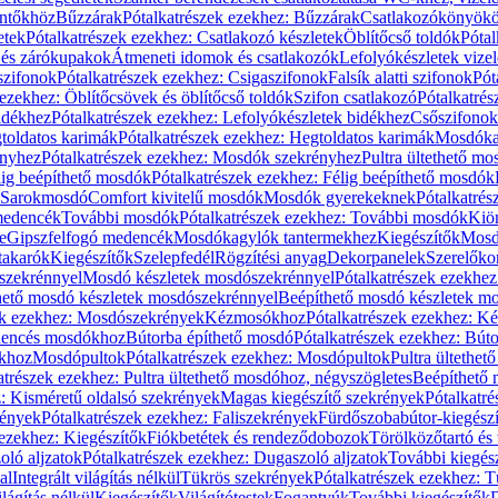
öntőkhöz
Bűzzárak
Pótalkatrészek ezekhez: Bűzzárak
Csatlakozókönyök
etek
Pótalkatrészek ezekhez: Csatlakozó készletek
Öblítőcső toldók
Pótal
 és zárókupakok
Átmeneti idomok és csatlakozók
Lefolyókészletek vize
szifonok
Pótalkatrészek ezekhez: Csigaszifonok
Falsík alatti szifonok
Pót
 ezekhez: Öblítőcsövek és öblítőcső toldók
Szifon csatlakozó
Pótalkatrés
idékhez
Pótalkatrészek ezekhez: Lefolyókészletek bidékhez
Csőszifonok
toldatos karimák
Pótalkatrészek ezekhez: Hegtoldatos karimák
Mosdóka
nyhez
Pótalkatrészek ezekhez: Mosdók szekrényhez
Pultra ültethető m
lig beépíthető mosdók
Pótalkatrészek ezekhez: Félig beépíthető mosdók
Sarokmosdó
Comfort kivitelű mosdók
Mosdók gyerekeknek
Pótalkatré
őmedencék
További mosdók
Pótalkatrészek ezekhez: További mosdók
Kiö
e
Gipszfelfogó medencék
Mosdókagylók tantermekhez
Kiegészítők
Mosdó
takarók
Kiegészítők
Szelepfedél
Rögzítési anyag
Dekorpanelek
Szerelőko
szekrénnyel
Mosdó készletek mosdószekrénnyel
Pótalkatrészek ezekhe
thető mosdó készletek mosdószekrénnyel
Beépíthető mosdó készletek m
ek ezekhez: Mosdószekrények
Kézmosókhoz
Pótalkatrészek ezekhez: 
edencés mosdókhoz
Bútorba építhető mosdó
Pótalkatrészek ezekhez: Bút
ókhoz
Mosdópultok
Pótalkatrészek ezekhez: Mosdópultok
Pultra ültethet
atrészek ezekhez: Pultra ültethető mosdóhoz, négyszögletes
Beépíthető
z: Kisméretű oldalsó szekrények
Magas kiegészítő szekrények
Pótalkatr
rények
Pótalkatrészek ezekhez: Faliszekrények
Fürdőszobabútor-kiegész
 ezekhez: Kiegészítők
Fiókbetétek és rendeződobozok
Törölközőtartó és 
oló aljzatok
Pótalkatrészek ezekhez: Dugaszoló aljzatok
További kiegés
al
Integrált világítás nélkül
Tükrös szekrények
Pótalkatrészek ezekhez: 
lágítás nélkül
Kiegészítők
Világítótestek
Fogantyúk
További kiegészítők
D