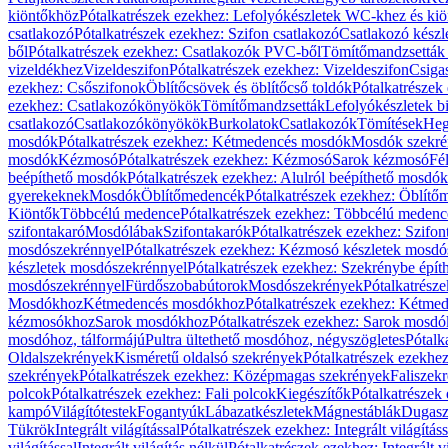
kiöntőkhöz
Pótalkatrészek ezekhez: Lefolyókészletek WC-khez és ki
csatlakozó
Pótalkatrészek ezekhez: Szifon csatlakozó
Csatlakozó készl
ből
Pótalkatrészek ezekhez: Csatlakozók PVC-ből
Tömítőmandzsetták
vizeldékhez
Vizeldeszifon
Pótalkatrészek ezekhez: Vizeldeszifon
Csiga
ezekhez: Csőszifonok
Öblítőcsövek és öblítőcső toldók
Pótalkatrészek
ezekhez: Csatlakozókönyökök
Tömítőmandzsetták
Lefolyókészletek b
csatlakozó
Csatlakozókönyökök
Burkolatok
Csatlakozók
Tömítések
Heg
mosdók
Pótalkatrészek ezekhez: Kétmedencés mosdók
Mosdók szekré
mosdók
Kézmosó
Pótalkatrészek ezekhez: Kézmosó
Sarok kézmosó
Fé
beépíthető mosdók
Pótalkatrészek ezekhez: Alulról beépíthető mosdók
gyerekeknek
Mosdók
Öblítőmedencék
Pótalkatrészek ezekhez: Öblít
Kiöntők
Többcélú medence
Pótalkatrészek ezekhez: Többcélú medenc
szifontakaró
Mosdólábak
Szifontakarók
Pótalkatrészek ezekhez: Szifon
mosdószekrénnyel
Pótalkatrészek ezekhez: Kézmosó készletek mosdó
készletek mosdószekrénnyel
Pótalkatrészek ezekhez: Szekrénybe épí
mosdószekrénnyel
Fürdőszobabútorok
Mosdószekrények
Pótalkatrész
Mosdókhoz
Kétmedencés mosdókhoz
Pótalkatrészek ezekhez: Kétm
kézmosókhoz
Sarok mosdókhoz
Pótalkatrészek ezekhez: Sarok mosd
mosdóhoz, tálformájú
Pultra ültethető mosdóhoz, négyszögletes
Pótalk
Oldalszekrények
Kisméretű oldalsó szekrények
Pótalkatrészek ezekhe
szekrények
Pótalkatrészek ezekhez: Középmagas szekrények
Faliszek
polcok
Pótalkatrészek ezekhez: Fali polcok
Kiegészítők
Pótalkatrészek
kampó
Világítótestek
Fogantyúk
Lábazatkészletek
Mágnestáblák
Dugasz
Tükrök
Integrált világítással
Pótalkatrészek ezekhez: Integrált világításs
világítással
Integrált világítás nélkül
Pótalkatrészek ezekhez: Integrált vi