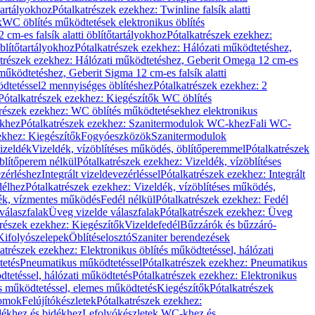
őtartályokhoz
Pótalkatrészek ezekhez: Twinline falsík alatti
k
WC öblítés működtetések elektronikus öblítés
cm-es falsík alatti öblítőtartályokhoz
Pótalkatrészek ezekhez:
blítőtartályokhoz
Pótalkatrészek ezekhez: Hálózati működtetéshez,
atrészek ezekhez: Hálózati működtetéshez, Geberit Omega 12 cm-es
űködtetéshez, Geberit Sigma 12 cm-es falsík alatti
dtetéssel
2 mennyiséges öblítéshez
Pótalkatrészek ezekhez: 2
Pótalkatrészek ezekhez: Kiegészítők WC öblítés
trészek ezekhez: WC öblítés működtetésekhez elektronikus
khez
Pótalkatrészek ezekhez: Szanitermodulok WC-khez
Fali WC-
ekhez: Kiegészítők
Fogyóeszközök
Szanitermodulok
izeldék
Vizeldék, vízöblítéses működés, öblítőperemmel
Pótalkatrészek
blítőperem nélkül
Pótalkatrészek ezekhez: Vizeldék, vízöblítéses
ezérléshez
Integrált vizeldevezérléssel
Pótalkatrészek ezekhez: Integrált
délhez
Pótalkatrészek ezekhez: Vizeldék, vízöblítéses működés,
dék, vízmentes működés
Fedél nélkül
Pótalkatrészek ezekhez: Fedél
válaszfalak
Üveg vizelde válaszfalak
Pótalkatrészek ezekhez: Üveg
trészek ezekhez: Kiegészítők
Vizeldefedél
Bűzzárók és bűzzáró-
Kifolyószelepek
Öblítéselosztó
Szaniter berendezések
atrészek ezekhez: Elektronikus öblítés működtetéssel, hálózati
tetés
Pneumatikus működtetéssel
Pótalkatrészek ezekhez: Pneumatikus
dtetéssel, hálózati működtetés
Pótalkatrészek ezekhez: Elektronikus
és működtetéssel, elemes működtetés
Kiegészítők
Pótalkatrészek
domok
Felújítókészletek
Pótalkatrészek ezekhez:
dékhez és bidékhez
Lefolyókészletek WC-khez és