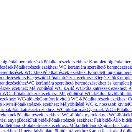
 higiéniai berendezések
Pótalkatrészek ezekhez: Komplett higiéniai be
dezések
Pótalkatrészek ezekhez: WC kerámiára szerelhető berendezések
 berendezések WC-khez
Pótalkatrészek ezekhez: Komplett higiéniai be
erendezésekhez
Kiegészítők
Pótalkatrészek ezekhez: Kiegészítők
Komplet
erendezésekhez
WC kerámiára szerelhető berendezésekhez és komplett h
részek ezekhez: Mélyöblítésű WC-k
Álló WC
Pótalkatrészek ezekhez: 
sű WC-k
Pótalkatrészek ezekhez: Mélyöblítésű WC-k
Falon kívüli öblítő
k ezekhez: WC-ülőkék
Comfort kivitelű WC-k
Pótalkatrészek ezekhez: C
 kivitel
Pótalkatrészek ezekhez: Mélyöblítésű WC-k, hosszabb kivitel
C
rimák
Pótalkatrészek ezekhez: WC-ülőkarimák
Gyermek WC-k
Pótalka
rekeknek
Pótalkatrészek ezekhez: WC-ülőkék gyerekeknek
WC-ülőkék
tési anyag
Bidék
Fali bidék
Pótalkatrészek ezekhez: Fali bidék
Álló bidé
ödtetőlapok
Pótalkatrészek ezekhez: Működtetőlapok
Sigma falsík alatt
 ezekhez: Omega falsík alatti öblítőtartályokhoz
Kappa falsík alatti öblí