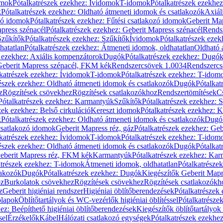
omok
Pótalkatrészek ezekhez: Ívidomok
T-idomok
Pótalkatrészek ezekhe
k
Pótalkatrészek ezekhez: Oldható átmeneti idomok és csatlakozók
Axiál
zó idomok
Pótalkatrészek ezekhez: Fűtési csatlakozó idomok
Geberit Map
press szénacél
Pótalkatrészek ezekhez: Geberit Mapress szénacél
Rends
Szűkítők
Pótalkatrészek ezekhez: Szűkítők
Ívidomok
Pótalkatrészek eze
hatatlan
Pótalkatrészek ezekhez: Átmeneti idomok, oldhatatlan
Oldható 
k ezekhez: Axiális kompenzátorok
Dugók
Pótalkatrészek ezekhez: Dugó
 Geberit Mapress szénacél, FKM kék
Rendszercsövek 1.0034
Rendszercs
katrészek ezekhez: Ívidomok
T-idomok
Pótalkatrészek ezekhez: T-idom
észek ezekhez: Oldható átmeneti idomok és csatlakozók
Dugók
Pótalkat
z
Rögzítések csövekhez
Rögzítések csatlakozókhoz
Rendszertömítések
C
Pótalkatrészek ezekhez: Karmantyúk
Szűkítők
Pótalkatrészek ezekhez: 
zek ezekhez: Belső cirkuláció
Kereszt idomok
Pótalkatrészek ezekhez: 
k
Pótalkatrészek ezekhez: Oldható átmeneti idomok és csatlakozók
Dugó
 csatlakozó idomok
Geberit Mapress réz, gáz
Pótalkatrészek ezekhez: Geb
katrészek ezekhez: Ívidomok
T-idomok
Pótalkatrészek ezekhez: T-idom
észek ezekhez: Oldható átmeneti idomok és csatlakozók
Dugók
Pótalkat
Geberit Mapress réz, FKM kék
Karmantyúk
Pótalkatrészek ezekhez: Ka
atrészek ezekhez: T-idomok
Átmeneti idomok, oldhatatlan
Pótalkatrésze
lakozók
Dugók
Pótalkatrészek ezekhez: Dugók
Kiegészítők Geberit Mapr
oz
Burkolatok csövekhez
Rögzítések csövekhez
Rögzítések csatlakozókh
z
Geberit higiéniai rendszer
Higiéniai öblítőberendezések
Pótalkatrészek 
ólapok
Öblítőtartályok és WC-vezérlők higiéniai öblítéssel
Pótalkatrésze
ez: Beépíthető higiéniai öblítőberendezések
Kiegészítők öblítőtartályok
sel
Érzékelők
Kábel
Hálózati csatlakozó egységek
Pótalkatrészek ezekhez