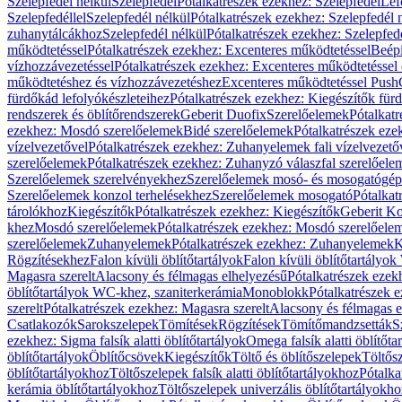
Szelepfedél nélkül
Szelepfedél
Pótalkatrészek ezekhez: Szelepfedél
Lef
Szelepfedéllel
Szelepfedél nélkül
Pótalkatrészek ezekhez: Szelepfedél 
zuhanytálcákhoz
Szelepfedél nélkül
Pótalkatrészek ezekhez: Szelepfed
működtetéssel
Pótalkatrészek ezekhez: Excenteres működtetéssel
Beépí
vízhozzávezetéssel
Pótalkatrészek ezekhez: Excenteres működtetéssel 
működtetéshez és vízhozzávezetéshez
Excenteres működtetéssel Push
fürdőkád lefolyókészleteihez
Pótalkatrészek ezekhez: Kiegészítők fürd
rendszerek és öblítőrendszerek
Geberit Duofix
Szerelőelemek
Pótalkat
ezekhez: Mosdó szerelőelemek
Bidé szerelőelemek
Pótalkatrészek eze
vízelvezetővel
Pótalkatrészek ezekhez: Zuhanyelemek fali vízelvezető
szerelőelemek
Pótalkatrészek ezekhez: Zuhanyzó válaszfal szerelőele
Szerelőelemek szerelvényekhez
Szerelőelemek mosó- és mosogatógé
Szerelőelemek konzol terhelésekhez
Szerelőelemek mosogató
Pótalkat
tárolókhoz
Kiegészítők
Pótalkatrészek ezekhez: Kiegészítők
Geberit K
khez
Mosdó szerelőelemek
Pótalkatrészek ezekhez: Mosdó szerelőele
szerelőelemek
Zuhanyelemek
Pótalkatrészek ezekhez: Zuhanyelemek
K
Rögzítésekhez
Falon kívüli öblítőtartályok
Falon kívüli öblítőtartály
Magasra szerelt
Alacsony és félmagas elhelyezésű
Pótalkatrészek ezek
öblítőtartályok WC-khez, szaniterkerámia
Monoblokk
Pótalkatrészek 
szerelt
Pótalkatrészek ezekhez: Magasra szerelt
Alacsony és félmagas e
Csatlakozók
Sarokszelepek
Tömítések
Rögzítések
Tömítőmandzsetták
S
ezekhez: Sigma falsík alatti öblítőtartályok
Omega falsík alatti öblítőta
öblítőtartályok
Öblítőcsövek
Kiegészítők
Töltő és öblítőszelepek
Töltős
öblítőtartályokhoz
Töltőszelepek falsík alatti öblítőtartályokhoz
Pótalka
kerámia öblítőtartályokhoz
Töltőszelepek univerzális öblítőtartályokho