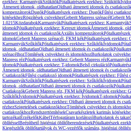
ezekhez: Karmantyúk
Szűkítők
Pótalkatrészek ezekhez: Szűkítők
Ívid
Átmeneti idomok, oldhatatlan
Oldható átmeneti idomok és csatlakozó
kompenzátorok
Dugók
Pótalkatrészek ezekhez: Dugók
Fűtési csatlako
kötésekhez
Rögzítések csövekhez
Geberit Mapress szénacél
Geberit Ma
1.0215
Közdarabok
Karmantyúk
Pótalkatrészek ezekhez: Karmantyúk
idomok
Pótalkatrészek ezekhez: Kereszt idomok
Átmeneti idomok, old
átmeneti idomok és csatlakozók
Axiális kompenzátorok
Pótalkatrésze
idomok
Geberit Mapress szénacél, FKM kék
Pótalkatrészek ezekhez:
Karmantyúk
Szűkítők
Pótalkatrészek ezekhez: Szűkítők
Ívidomok
Pótal
idomok, oldhatatlan
Oldható átmeneti idomok és csatlakozók
Pótalkatr
szénacélhoz
Tömítések csövekhez és idomokhoz
Burkolatok csövekhe
Mapress réz
Pótalkatrészek ezekhez: Geberit Mapress réz
Karmantyúk
idomok
Pótalkatrészek ezekhez: T-idomok
Belső cirkuláció
Pótalkatrés
Átmeneti idomok, oldhatatlan
Oldható átmeneti idomok és csatlakozó
Csatlakozók
Fűtési csatlakozó idomok
Pótalkatrészek ezekhez: Fűtési
Karmantyúk
Szűkítők
Pótalkatrészek ezekhez: Szűkítők
Ívidomok
Pótal
idomok, oldhatatlan
Oldható átmeneti idomok és csatlakozók
Pótalkatr
Csatlakozók
Geberit Mapress réz, FKM kék
Pótalkatrészek ezekhez: 
Szűkítők
Ívidomok
Pótalkatrészek ezekhez: Ívidomok
T-idomok
Pótalk
csatlakozók
Pótalkatrészek ezekhez: Oldható átmeneti idomok és csat
rézhez
Szigetelések csatlakozókhoz
Tömítések csövekhez és idomokh
csatlakozókhoz
Rendszertömítések
Csavarkészletek karimás kötésekhe
tartozékai
Érzékelők
Kábel
Térfogatáram korlátozó
Burkolatok és takar
öblítéssel
Beépíthető higiéniai öblítőberendezések
Pótalkatrészek ezekh
Kiegészítők öblítőtartályok és WC-vezérlők számára, higiéniai öblítés