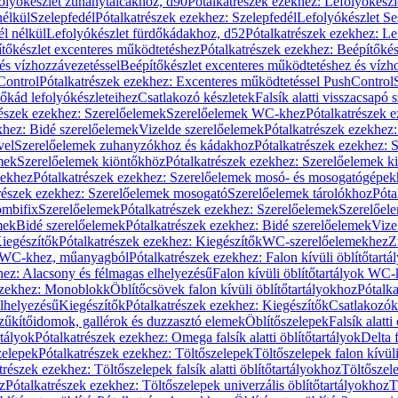
olyókészlet zuhanytálcákhoz, d90
Pótalkatrészek ezekhez: Lefolyókész
nélkül
Szelepfedél
Pótalkatrészek ezekhez: Szelepfedél
Lefolyókészlet Se
él nélkül
Lefolyókészlet fürdőkádakhoz, d52
Pótalkatrészek ezekhez: L
tőkészlet excenteres működtetéshez
Pótalkatrészek ezekhez: Beépítőké
és vízhozzávezetéssel
Beépítőkészlet excenteres működtetéshez és vízh
Control
Pótalkatrészek ezekhez: Excenteres működtetéssel PushControl
őkád lefolyókészleteihez
Csatlakozó készletek
Falsík alatti visszacsapó 
részek ezekhez: Szerelőelemek
Szerelőelemek WC-khez
Pótalkatrészek 
khez: Bidé szerelőelemek
Vizelde szerelőelemek
Pótalkatrészek ezekhez:
vel
Szerelőelemek zuhanyzókhoz és kádakhoz
Pótalkatrészek ezekhez:
mek
Szerelőelemek kiöntőkhöz
Pótalkatrészek ezekhez: Szerelőelemek k
pekhez
Pótalkatrészek ezekhez: Szerelőelemek mosó- és mosogatógépek
részek ezekhez: Szerelőelemek mosogató
Szerelőelemek tárolókhoz
Póta
ombifix
Szerelőelemek
Pótalkatrészek ezekhez: Szerelőelemek
Szerelőe
mek
Bidé szerelőelemek
Pótalkatrészek ezekhez: Bidé szerelőelemek
Vize
iegészítők
Pótalkatrészek ezekhez: Kiegészítők
WC-szerelőelemekhez
Z
ok WC-khez, műanyagból
Pótalkatrészek ezekhez: Falon kívüli öblítőta
hez: Alacsony és félmagas elhelyezésű
Falon kívüli öblítőtartályok WC-
ezekhez: Monoblokk
Öblítőcsövek falon kívüli öblítőtartályokhoz
Pótalka
lhelyezésű
Kiegészítők
Pótalkatrészek ezekhez: Kiegészítők
Csatlakozók
zűkítőidomok, gallérok és duzzasztó elemek
Öblítőszelepek
Falsík alatti
rtályok
Pótalkatrészek ezekhez: Omega falsík alatti öblítőtartályok
Delta f
zelepek
Pótalkatrészek ezekhez: Töltőszelepek
Töltőszelepek falon kívüli
trészek ezekhez: Töltőszelepek falsík alatti öblítőtartályokhoz
Töltőszel
z
Pótalkatrészek ezekhez: Töltőszelepek univerzális öblítőtartályokhoz
T