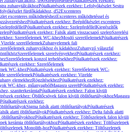
let zuhanytálcákhoz, d90
Szelepfedéllel
Pótalkatrészek ezekhez:
stra zuhanytálcákhoz
Pótalkatrészek ezekhez: Lefolyókészlet Sestra
efolyókészlet fürdőkádakhoz, d52
Excenteres
szlet excenteres működtetéshez
Excenteres működtetéssel és
ozzávezetéshez
Pótalkatrészek ezekhez: Beépítőkészlet excenteres
Szelepfedéllel
Pótalkatrészek ezekhez: Szelepfedéllel
Kiegészítők
szelep
Pótalkatrészek ezekhez: Falsík alatti visszacsapó szelep
Szerelési
ezekhez: Szerelőelemek WC-khez
Mosdó szerelőelemek
Pótalkatrészek
 Vizelde szerelőelemek
Zuhanyelemek fali
 Szerelőelemek zuhanyzókhoz és kádakhoz
Zuhanyzó válaszfal
iöntőkhöz
Szerelőelemek szerelvényekhez
Pótalkatrészek ezekhez:
hez
Szerelőelemek konzol terhelésekhez
Pótalkatrészek ezekhez:
lkatrészek ezekhez: Szerelőelemek
lemek WC-khez
Pótalkatrészek ezekhez: Szerelőelemek WC-
lde szerelőelemek
Pótalkatrészek ezekhez: Vizelde
uhany elemekhez
Rögzítésekhez
Pótalkatrészek ezekhez:
rtályok WC-khez, műanyagból
Magasra szerelt
Pótalkatrészek ezekhez:
khez, szaniterkerámia
Pótalkatrészek ezekhez: Falon kívüli
trészek ezekhez: Öblítőcsövek falon kívüli öblítőtartályokhoz
Magasra
Pótalkatrészek ezekhez:
 öblítőtartályok
Sigma falsík alatti öblítőtartályok
Pótalkatrészek
alsík alatti öblítőtartályok
Pótalkatrészek ezekhez: Delta falsík alatti
 öblítőtartályokhoz
Pótalkatrészek ezekhez: Töltőszelepek falon kívüli
epek kerámia öblítőtartályokhoz
Pótalkatrészek ezekhez: Töltőszelepek
öltőszelepek Monolith-hoz
Pótalkatrészek ezekhez: Töltőszelepek