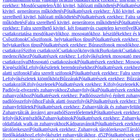
ezekhez: Mosdócsaptelep
Álló kivitel, hálózati működtetés
Pótalkatrés
kivitel, generátoros működtetés
Pótalkatrészek ezekhez: Álló kivitel, 
szerelhető kivitel, hálózati működtetés
Pótalkatrészek ezekhez: Falra sz
működtetés
Falra szerelhető kivitel, generátoros működtetés
Pótalkatré
ezekhez: Falra szerelhető kivitel, két fogantyús csaptelep keverővel
Ki
csatlakoztatása mosdókagylókhoz, mosogatókhoz, készülékekhez és
Csőszifonok
Csőszifonok, helytakarékos típus
Pótalkatrészek ezekhez:
helytakarékos típus
Pótalkatrészek ezekhez: Búraszifonok mosdókhoz, 
csatlakozó
Szifon csatlakozó
Csatlakozókönyökök
Burkolatok
Csatlako
medencékhez
Pótalkatrészek ezekhez: Lefolyókészletek mosogató m
csatlakozóval
Mosogató csatlakozások
Pótalkatrészek ezekhez: Mosoga
Kiegészítők
Lefolyókészletek berendezésekhez
Pótalkatrészek ezekhe
alatti szifonok
Falra szerelt szifonok
Pótalkatrészek ezekhez: Falra szer
Lefolyókészletek kiöntőkhöz
Bűzzárak
Pótalkatrészek ezekhez: Bűzzá
csatlakozó
Kifolyószelepek
Pótalkatrészek ezekhez: Kifolyószelepek
Ki
Padlóvíz-elvezetés zuhanyokhoz
Zuhanyfolyóka
Pótalkatrészek ezekh
zuhanyzókhoz
Pótalkatrészek ezekhez: Padlóösszefolyó épített zuha
padlóösszefolyóihoz
Falsík alatti összefolyók
Pótalkatrészek ezekhez: F
zuhanyfelületek
Pótalkatrészek ezekhez: Zuhanytálcák és zuhanyfelül
Zuhanytálcák ásványi anyagból
Szerelőelemek
Pótalkatrészek ezekhez
lefolyók
Kiegészítők
Zuhanykabinok
Pótalkatrészek ezekhez: Zuhanyk
oldalfalak walk-in zuhanyokhoz
Kádparavánok
Pótalkatrészek ezekh
tárolórekeszei
Pótalkatrészek ezekhez: Zuhanyok tárolórekeszei
Tároló
fürdőkádakhoz
Lefolyókészlet zuhanytálcákhoz, d52
Pótalkatrészek e