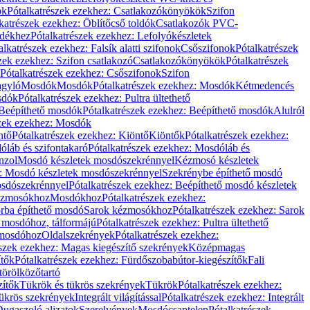
ök
Pótalkatrészek ezekhez: Csatlakozókönyökök
Szifon
katrészek ezekhez: Öblítőcső toldók
Csatlakozók PVC-
ldékhez
Pótalkatrészek ezekhez: Lefolyókészletek
alkatrészek ezekhez: Falsík alatti szifonok
Csőszifonok
Pótalkatrészek
zek ezekhez: Szifon csatlakozó
Csatlakozókönyökök
Pótalkatrészek
Pótalkatrészek ezekhez: Csőszifonok
Szifon
gyló
Mosdók
Mosdók
Pótalkatrészek ezekhez: Mosdók
Kétmedencés
osdók
Pótalkatrészek ezekhez: Pultra ültethető
Beépíthető mosdók
Pótalkatrészek ezekhez: Beépíthető mosdók
Alulról
szek ezekhez: Mosdók
ntő
Pótalkatrészek ezekhez: Kiöntő
Kiöntők
Pótalkatrészek ezekhez:
láb és szifontakaró
Pótalkatrészek ezekhez: Mosdóláb és
nzol
Mosdó készletek mosdószekrénnyel
Kézmosó készletek
z: Mosdó készletek mosdószekrénnyel
Szekrénybe építhető mosdó
osdószekrénnyel
Pótalkatrészek ezekhez: Beépíthető mosdó készletek
Kézmosókhoz
Mosdókhoz
Pótalkatrészek ezekhez:
orba építhető mosdó
Sarok kézmosókhoz
Pótalkatrészek ezekhez: Sarok
ő mosdóhoz, tálformájú
Pótalkatrészek ezekhez: Pultra ültethető
 mosdóhoz
Oldalszekrények
Pótalkatrészek ezekhez:
észek ezekhez: Magas kiegészítő szekrények
Középmagas
ítők
Pótalkatrészek ezekhez: Fürdőszobabútor-kiegészítők
Fali
törölközőtartó
zítők
Tükrök és tükrös szekrények
Tükrök
Pótalkatrészek ezekhez:
Tükrös szekrények
Integrált világítással
Pótalkatrészek ezekhez: Integrált
ugaszoló aljzatok
Szerelvények
Mosdócsaptelep
Pótalkatrészek