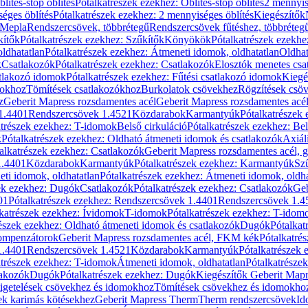
blítés-stop öblítés
Pótalkatrészek ezekhez: Öblítés-stop öblítés
2 mennyis
éges öblítés
Pótalkatrészek ezekhez: 2 mennyiséges öblítés
Kiegészítők
 Mepla
Rendszercsövek, többrétegű
Rendszercsövek fűtéshez, többréteg
kítők
Pótalkatrészek ezekhez: Szűkítők
Könyökök
Pótalkatrészek ezekh
ldhatatlan
Pótalkatrészek ezekhez: Átmeneti idomok, oldhatatlan
Oldhat
k
Csatlakozók
Pótalkatrészek ezekhez: Csatlakozók
Elosztók menetes csa
atlakozó idomok
Pótalkatrészek ezekhez: Fűtési csatlakozó idomok
Kiegé
mokhoz
Tömítések csatlakozókhoz
Burkolatok csövekhez
Rögzítések csö
z
Geberit Mapress rozsdamentes acél
Geberit Mapress rozsdamentes acé
 1.4401
Rendszercsövek 1.4521
Közdarabok
Karmantyúk
Pótalkatrészek
atrészek ezekhez: T-idomok
Belső cirkuláció
Pótalkatrészek ezekhez: Bel
k
Pótalkatrészek ezekhez: Oldható átmeneti idomok és csatlakozók
Axiál
alkatrészek ezekhez: Csatlakozók
Geberit Mapress rozsdamentes acél, 
1.4401
Közdarabok
Karmantyúk
Pótalkatrészek ezekhez: Karmantyúk
Sz
ti idomok, oldhatatlan
Pótalkatrészek ezekhez: Átmeneti idomok, oldha
ek ezekhez: Dugók
Csatlakozók
Pótalkatrészek ezekhez: Csatlakozók
Geb
01
Pótalkatrészek ezekhez: Rendszercsövek 1.4401
Rendszercsövek 1.4
katrészek ezekhez: Ívidomok
T-idomok
Pótalkatrészek ezekhez: T-idom
észek ezekhez: Oldható átmeneti idomok és csatlakozók
Dugók
Pótalkat
kompenzátorok
Geberit Mapress rozsdamentes acél, FKM kék
Pótalkatré
1.4401
Rendszercsövek 1.4521
Közdarabok
Karmantyúk
Pótalkatrészek
atrészek ezekhez: T-idomok
Átmeneti idomok, oldhatatlan
Pótalkatrésze
lakozók
Dugók
Pótalkatrészek ezekhez: Dugók
Kiegészítők Geberit Mapr
igetelések csövekhez és idomokhoz
Tömítések csövekhez és idomokho
ek karimás kötésekhez
Geberit Mapress Therm
Therm rendszercsövek
Id