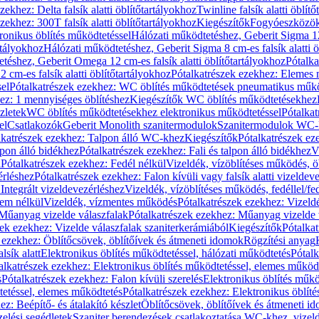
zekhez: Delta falsík alatti öblítőtartályokhoz
Twinline falsík alatti öblít
zekhez: 300T falsík alatti öblítőtartályokhoz
Kiegészítők
Fogyóeszközö
ronikus öblítés működtetéssel
Hálózati működtetéshez, Geberit Sigma 12 
rtályokhoz
Hálózati működtetéshez, Geberit Sigma 8 cm-es falsík alatti ö
téshez, Geberit Omega 12 cm-es falsík alatti öblítőtartályokhoz
Pótalk
cm-es falsík alatti öblítőtartályokhoz
Pótalkatrészek ezekhez: Elemes m
el
Pótalkatrészek ezekhez: WC öblítés működtetések pneumatikus műkö
ez: 1 mennyiséges öblítéshez
Kiegészítők WC öblítés működtetésekhez
zletek
WC öblítés működtetésekhez elektronikus működtetéssel
Pótalka
el
Csatlakozók
Geberit Monolith szanitermodulok
Szanitermodulok WC-
lkatrészek ezekhez: Talpon álló WC-khez
Kiegészítők
Pótalkatrészek ez
alpon álló bidékhez
Pótalkatrészek ezekhez: Fali és talpon álló bidékhez
V
l
Pótalkatrészek ezekhez: Fedél nélkül
Vizeldék, vízöblítéses működés, ö
érléshez
Pótalkatrészek ezekhez: Falon kívüli vagy falsík alatti vizeldev
Integrált vizeldevezérléshez
Vizeldék, vízöblítéses működés, fedéllel/fe
rem nélkül
Vizeldék, vízmentes működés
Pótalkatrészek ezekhez: Vizel
Műanyag vizelde válaszfalak
Pótalkatrészek ezekhez: Műanyag vizelde 
zek ezekhez: Vizelde válaszfalak szaniterkerámiából
Kiegészítők
Pótalka
 ezekhez: Öblítőcsövek, öblítőívek és átmeneti idomok
Rögzítési anyag
lsík alatt
Elektronikus öblítés működtetéssel, hálózati működtetés
Pótalk
alkatrészek ezekhez: Elektronikus öblítés működtetéssel, elemes működ
s
Pótalkatrészek ezekhez: Falon kívüli szerelés
Elektronikus öblítés műkö
tetéssel, elemes működtetés
Pótalkatrészek ezekhez: Elektronikus öblít
z: Beépítő- és átalakító készlet
Öblítőcsövek, öblítőívek és átmeneti i
elési segédletek
Szaniter berendezések csatlakoztatása WC-khez, vizel