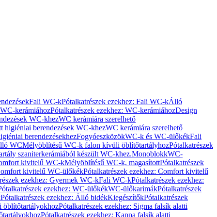
rendezések
Fali WC-k
Pótalkatrészek ezekhez: Fali WC-k
Álló
WC-kerámiához
Pótalkatrészek ezekhez: WC-kerámiához
Design
rendezések WC-khez
WC kerámiára szerelhető
t higiéniai berendezések WC-khez
WC kerámiára szerelhető
igiéniai berendezésekhez
Fogyóeszközök
WC-k és WC-ülőkék
Fali
Álló WC
Mélyöblítésű WC-k falon kívüli öblítőtartályhoz
Pótalkatrészek
tartály szaniterkerámiából készült WC-khez.
Monoblokk
WC-
omfort kivitelű WC-k
Mélyöblítésű WC-k, magasított
Pótalkatrészek
omfort kivitelű WC-ülőkék
Pótalkatrészek ezekhez: Comfort kivitelű
trészek ezekhez: Gyermek WC-k
Fali WC-k
Pótalkatrészek ezekhez:
Pótalkatrészek ezekhez: WC-ülőkék
WC-ülőkarimák
Pótalkatrészek
k
Pótalkatrészek ezekhez: Álló bidék
Kiegészítők
Pótalkatrészek
i öblítőtartályokhoz
Pótalkatrészek ezekhez: Sigma falsík alatti
tőtartályokhoz
Pótalkatrészek ezekhez: Kappa falsík alatti