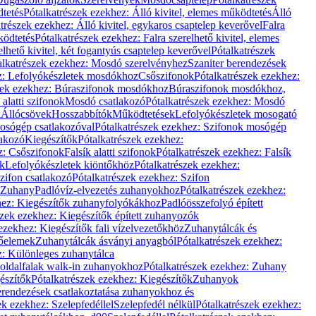
dtetés
Pótalkatrészek ezekhez: Álló kivitel, elemes működtetés
Álló
trészek ezekhez: Álló kivitel, egykaros csaptelep keverővel
Falra
ködtetés
Pótalkatrészek ezekhez: Falra szerelhető kivitel, elemes
elhető kivitel, két fogantyús csaptelep keverővel
Pótalkatrészek
alkatrészek ezekhez: Mosdó szerelvényhez
Szaniter berendezések
z: Lefolyókészletek mosdókhoz
Csőszifonok
Pótalkatrészek ezekhez:
zek ezekhez: Búraszifonok mosdókhoz
Búraszifonok mosdókhoz,
alatti szifonok
Mosdó csatlakozó
Pótalkatrészek ezekhez: Mosdó
k
Állócsövek
Hosszabbítók
Működtetések
Lefolyókészletek mosogató
osógép csatlakozóval
Pótalkatrészek ezekhez: Szifonok mosógép
lakozó
Kiegészítők
Pótalkatrészek ezekhez:
z: Csőszifonok
Falsík alatti szifonok
Pótalkatrészek ezekhez: Falsík
ők
Lefolyókészletek kiöntőkhöz
Pótalkatrészek ezekhez:
zifon csatlakozó
Pótalkatrészek ezekhez: Szifon
Zuhany
Padlóvíz-elvezetés zuhanyokhoz
Pótalkatrészek ezekhez:
hez: Kiegészítők zuhanyfolyókákhoz
Padlóösszefolyó épített
szek ezekhez: Kiegészítők épített zuhanyozók
ezekhez: Kiegészítők fali vízelvezetőkhöz
Zuhanytálcák és
lőelemek
Zuhanytálcák ásványi anyagból
Pótalkatrészek ezekhez:
z: Különleges zuhanytálca
oldalfalak walk-in zuhanyokhoz
Pótalkatrészek ezekhez: Zuhany
észítők
Pótalkatrészek ezekhez: Kiegészítők
Zuhanyok
erendezések csatlakoztatása zuhanyokhoz és
ek ezekhez: Szelepfedéllel
Szelepfedél nélkül
Pótalkatrészek ezekhez: