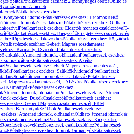
éges öblítés
Pótalkatrészek ezekhez: 2 mennyiséges öblítés
Öblítő és
Nyomógombok
Átmeneti
ű
Idomok
Pótalkatrészek ezekhez:
ez: Könyökök
T-idomok
Pótalkatrészek ezekhez: T-idomok
Belső
ó átmeneti idomok és csatlakozók
Pótalkatrészek ezekhez: Oldható
tlakozóval
Pótalkatrészek ezekhez: Elosztók menetes csatlakozóval
T-
szítők
Pótalkatrészek ezekhez: Kiegészítők
Szigetelések csövekhez és
vekhez
Rögzítések csatlakozókhoz
Pótalkatrészek ezekhez: Rögzítések
l
Pótalkatrészek ezekhez: Geberit Mapress rozsdamentes
 ezekhez: Karmantyúk
Szűkítők
Pótalkatrészek ezekhez:
ső cirkuláció
Átmeneti idomok, oldhatatlan
Pótalkatrészek ezekhez:
is kompenzátorok
Pótalkatrészek ezekhez: Axiális
gáz
Pótalkatrészek ezekhez: Geberit Mapress rozsdamentes acél,
űkítők
Pótalkatrészek ezekhez: Szűkítők
Ívidomok
Pótalkatrészek
tatlan
Oldható átmeneti idomok és csatlakozók
Pótalkatrészek
erit Mapress rozsdamentes acél, LABS-free
Pótalkatrészek ezekhez:
521
Karmantyúk
Pótalkatrészek ezekhez:
ok
Átmeneti idomok, oldhatatlan
Pótalkatrészek ezekhez: Átmeneti
részek ezekhez: Dugók
Csatlakozók
Pótalkatrészek ezekhez:
szek ezekhez: Geberit Mapress rozsdamentes acél, FKM
 ezekhez: Karmantyúk
Szűkítők
Pótalkatrészek ezekhez:
k ezekhez: Átmeneti idomok, oldhatatlan
Oldható átmeneti idomok és
ess rozsdamentes acélhoz
Pótalkatrészek ezekhez: Kiegészítők
z
Rögzítések csövekhez
Rögzítések csatlakozókhoz
Pótalkatrészek
omok
Pótalkatrészek ezekhez: Idomok
Karmantyúk
Pótalkatrészek