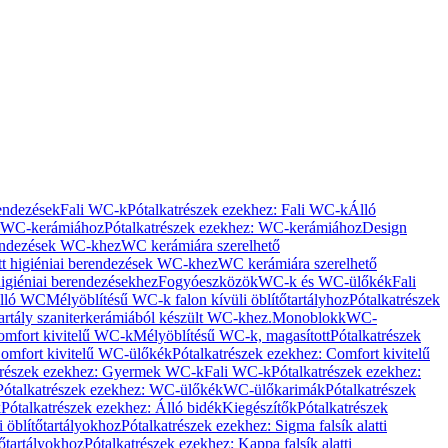
rendezések
Fali WC-k
Pótalkatrészek ezekhez: Fali WC-k
Álló
WC-kerámiához
Pótalkatrészek ezekhez: WC-kerámiához
Design
rendezések WC-khez
WC kerámiára szerelhető
t higiéniai berendezések WC-khez
WC kerámiára szerelhető
igiéniai berendezésekhez
Fogyóeszközök
WC-k és WC-ülőkék
Fali
Álló WC
Mélyöblítésű WC-k falon kívüli öblítőtartályhoz
Pótalkatrészek
tartály szaniterkerámiából készült WC-khez.
Monoblokk
WC-
omfort kivitelű WC-k
Mélyöblítésű WC-k, magasított
Pótalkatrészek
omfort kivitelű WC-ülőkék
Pótalkatrészek ezekhez: Comfort kivitelű
trészek ezekhez: Gyermek WC-k
Fali WC-k
Pótalkatrészek ezekhez:
Pótalkatrészek ezekhez: WC-ülőkék
WC-ülőkarimák
Pótalkatrészek
k
Pótalkatrészek ezekhez: Álló bidék
Kiegészítők
Pótalkatrészek
i öblítőtartályokhoz
Pótalkatrészek ezekhez: Sigma falsík alatti
tőtartályokhoz
Pótalkatrészek ezekhez: Kappa falsík alatti