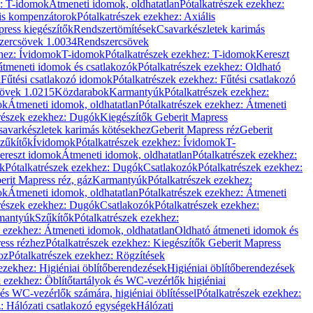
z: T-idomok
Átmeneti idomok, oldhatatlan
Pótalkatrészek ezekhez:
is kompenzátorok
Pótalkatrészek ezekhez: Axiális
ress kiegészítők
Rendszertömítések
Csavarkészletek karimás
zercsövek 1.0034
Rendszercsövek
khez: Ívidomok
T-idomok
Pótalkatrészek ezekhez: T-idomok
Kereszt
átmeneti idomok és csatlakozók
Pótalkatrészek ezekhez: Oldható
k
Fűtési csatlakozó idomok
Pótalkatrészek ezekhez: Fűtési csatlakozó
övek 1.0215
Közdarabok
Karmantyúk
Pótalkatrészek ezekhez:
ok
Átmeneti idomok, oldhatatlan
Pótalkatrészek ezekhez: Átmeneti
részek ezekhez: Dugók
Kiegészítők Geberit Mapress
savarkészletek karimás kötésekhez
Geberit Mapress réz
Geberit
Szűkítők
Ívidomok
Pótalkatrészek ezekhez: Ívidomok
T-
Kereszt idomok
Átmeneti idomok, oldhatatlan
Pótalkatrészek ezekhez:
k
Pótalkatrészek ezekhez: Dugók
Csatlakozók
Pótalkatrészek ezekhez:
erit Mapress réz, gáz
Karmantyúk
Pótalkatrészek ezekhez:
ok
Átmeneti idomok, oldhatatlan
Pótalkatrészek ezekhez: Átmeneti
részek ezekhez: Dugók
Csatlakozók
Pótalkatrészek ezekhez:
rmantyúk
Szűkítők
Pótalkatrészek ezekhez:
k ezekhez: Átmeneti idomok, oldhatatlan
Oldható átmeneti idomok és
ess rézhez
Pótalkatrészek ezekhez: Kiegészítők Geberit Mapress
oz
Pótalkatrészek ezekhez: Rögzítések
ezekhez: Higiéniai öblítőberendezések
Higiéniai öblítőberendezések
k ezekhez: Öblítőtartályok és WC-vezérlők higiéniai
 és WC-vezérlők számára, higiéniai öblítéssel
Pótalkatrészek ezekhez:
: Hálózati csatlakozó egységek
Hálózati