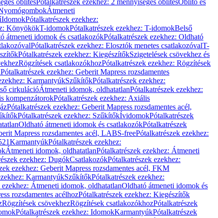
éges öblítés
Pótalkatrészek ezekhez: 2 mennyiséges öblítés
Öblítő és
Nyomógombok
Átmeneti
ű
Idomok
Pótalkatrészek ezekhez:
ez: Könyökök
T-idomok
Pótalkatrészek ezekhez: T-idomok
Belső
ó átmeneti idomok és csatlakozók
Pótalkatrészek ezekhez: Oldható
tlakozóval
Pótalkatrészek ezekhez: Elosztók menetes csatlakozóval
T-
szítők
Pótalkatrészek ezekhez: Kiegészítők
Szigetelések csövekhez és
vekhez
Rögzítések csatlakozókhoz
Pótalkatrészek ezekhez: Rögzítések
l
Pótalkatrészek ezekhez: Geberit Mapress rozsdamentes
 ezekhez: Karmantyúk
Szűkítők
Pótalkatrészek ezekhez:
ső cirkuláció
Átmeneti idomok, oldhatatlan
Pótalkatrészek ezekhez:
is kompenzátorok
Pótalkatrészek ezekhez: Axiális
gáz
Pótalkatrészek ezekhez: Geberit Mapress rozsdamentes acél,
űkítők
Pótalkatrészek ezekhez: Szűkítők
Ívidomok
Pótalkatrészek
tatlan
Oldható átmeneti idomok és csatlakozók
Pótalkatrészek
erit Mapress rozsdamentes acél, LABS-free
Pótalkatrészek ezekhez:
521
Karmantyúk
Pótalkatrészek ezekhez:
ok
Átmeneti idomok, oldhatatlan
Pótalkatrészek ezekhez: Átmeneti
részek ezekhez: Dugók
Csatlakozók
Pótalkatrészek ezekhez:
szek ezekhez: Geberit Mapress rozsdamentes acél, FKM
 ezekhez: Karmantyúk
Szűkítők
Pótalkatrészek ezekhez:
k ezekhez: Átmeneti idomok, oldhatatlan
Oldható átmeneti idomok és
ess rozsdamentes acélhoz
Pótalkatrészek ezekhez: Kiegészítők
z
Rögzítések csövekhez
Rögzítések csatlakozókhoz
Pótalkatrészek
omok
Pótalkatrészek ezekhez: Idomok
Karmantyúk
Pótalkatrészek