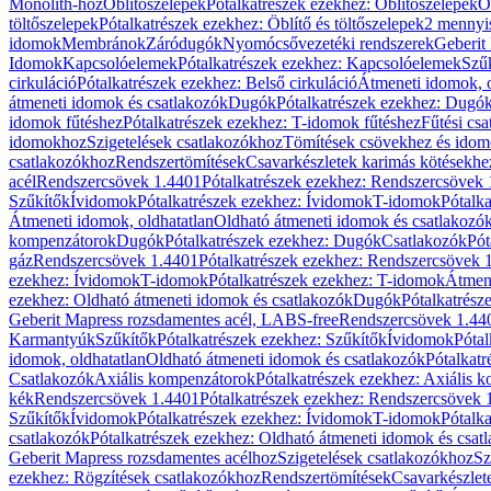
Monolith-hoz
Öblítőszelepek
Pótalkatrészek ezekhez: Öblítőszelepek
Ö
töltőszelepek
Pótalkatrészek ezekhez: Öblítő és töltőszelepek
2 mennyis
idomok
Membránok
Záródugók
Nyomócsővezetéki rendszerek
Geberit
Idomok
Kapcsolóelemek
Pótalkatrészek ezekhez: Kapcsolóelemek
Szű
cirkuláció
Pótalkatrészek ezekhez: Belső cirkuláció
Átmeneti idomok, o
átmeneti idomok és csatlakozók
Dugók
Pótalkatrészek ezekhez: Dugó
idomok fűtéshez
Pótalkatrészek ezekhez: T-idomok fűtéshez
Fűtési cs
idomokhoz
Szigetelések csatlakozókhoz
Tömítések csövekhez és ido
csatlakozókhoz
Rendszertömítések
Csavarkészletek karimás kötésekhe
acél
Rendszercsövek 1.4401
Pótalkatrészek ezekhez: Rendszercsövek
Szűkítők
Ívidomok
Pótalkatrészek ezekhez: Ívidomok
T-idomok
Pótalk
Átmeneti idomok, oldhatatlan
Oldható átmeneti idomok és csatlakozó
kompenzátorok
Dugók
Pótalkatrészek ezekhez: Dugók
Csatlakozók
Pót
gáz
Rendszercsövek 1.4401
Pótalkatrészek ezekhez: Rendszercsövek 
ezekhez: Ívidomok
T-idomok
Pótalkatrészek ezekhez: T-idomok
Átmene
ezekhez: Oldható átmeneti idomok és csatlakozók
Dugók
Pótalkatrész
Geberit Mapress rozsdamentes acél, LABS-free
Rendszercsövek 1.44
Karmantyúk
Szűkítők
Pótalkatrészek ezekhez: Szűkítők
Ívidomok
Pótal
idomok, oldhatatlan
Oldható átmeneti idomok és csatlakozók
Pótalkatr
Csatlakozók
Axiális kompenzátorok
Pótalkatrészek ezekhez: Axiális 
kék
Rendszercsövek 1.4401
Pótalkatrészek ezekhez: Rendszercsövek 
Szűkítők
Ívidomok
Pótalkatrészek ezekhez: Ívidomok
T-idomok
Pótalk
csatlakozók
Pótalkatrészek ezekhez: Oldható átmeneti idomok és csat
Geberit Mapress rozsdamentes acélhoz
Szigetelések csatlakozókhoz
Sz
ezekhez: Rögzítések csatlakozókhoz
Rendszertömítések
Csavarkészlet