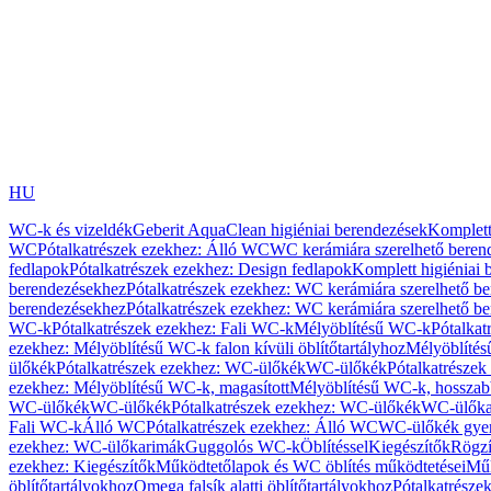
HU
WC-k és vizeldék
Geberit AquaClean higiéniai berendezések
Komplett
WC
Pótalkatrészek ezekhez: Álló WC
WC kerámiára szerelhető beren
fedlapok
Pótalkatrészek ezekhez: Design fedlapok
Komplett higiéniai
berendezésekhez
Pótalkatrészek ezekhez: WC kerámiára szerelhető b
berendezésekhez
Pótalkatrészek ezekhez: WC kerámiára szerelhető b
WC-k
Pótalkatrészek ezekhez: Fali WC-k
Mélyöblítésű WC-k
Pótalkat
ezekhez: Mélyöblítésű WC-k falon kívüli öblítőtartályhoz
Mélyöblíté
ülőkék
Pótalkatrészek ezekhez: WC-ülőkék
WC-ülőkék
Pótalkatrésze
ezekhez: Mélyöblítésű WC-k, magasított
Mélyöblítésű WC-k, hosszabb
WC-ülőkék
WC-ülőkék
Pótalkatrészek ezekhez: WC-ülőkék
WC-ülőka
Fali WC-k
Álló WC
Pótalkatrészek ezekhez: Álló WC
WC-ülőkék gye
ezekhez: WC-ülőkarimák
Guggolós WC-k
Öblítéssel
Kiegészítők
Rögzí
ezekhez: Kiegészítők
Működtetőlapok és WC öblítés működtetései
Műk
öblítőtartályokhoz
Omega falsík alatti öblítőtartályokhoz
Pótalkatrészek