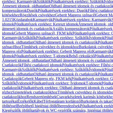
ezekhez: Karmantyúk
Szűkítők
Pótalkatrészek ezekhez: Szűkítők
Ívid
Átmeneti idomok, oldhatatlan
Oldható átmeneti idomok és csatlakozó
kompenzátorok
Dugók
Pótalkatrészek ezekhez: Dugók
Fűtési csatlako
kötésekhez
Rögzítések csövekhez
Geberit Mapress szénacél
Geberit Ma
1.0215
Közdarabok
Karmantyúk
Pótalkatrészek ezekhez: Karmantyúk
idomok
Pótalkatrészek ezekhez: Kereszt idomok
Átmeneti idomok, old
átmeneti idomok és csatlakozók
Axiális kompenzátorok
Pótalkatrésze
idomok
Geberit Mapress szénacél, FKM kék
Pótalkatrészek ezekhez:
Karmantyúk
Szűkítők
Pótalkatrészek ezekhez: Szűkítők
Ívidomok
Pótal
idomok, oldhatatlan
Oldható átmeneti idomok és csatlakozók
Pótalkatr
szénacélhoz
Tömítések csövekhez és idomokhoz
Burkolatok csövekhe
Mapress réz
Pótalkatrészek ezekhez: Geberit Mapress réz
Karmantyúk
idomok
Pótalkatrészek ezekhez: T-idomok
Belső cirkuláció
Pótalkatrés
Átmeneti idomok, oldhatatlan
Oldható átmeneti idomok és csatlakozó
Csatlakozók
Fűtési csatlakozó idomok
Pótalkatrészek ezekhez: Fűtési
Karmantyúk
Szűkítők
Pótalkatrészek ezekhez: Szűkítők
Ívidomok
Pótal
idomok, oldhatatlan
Oldható átmeneti idomok és csatlakozók
Pótalkatr
Csatlakozók
Geberit Mapress réz, FKM kék
Pótalkatrészek ezekhez: 
Szűkítők
Ívidomok
Pótalkatrészek ezekhez: Ívidomok
T-idomok
Pótalk
csatlakozók
Pótalkatrészek ezekhez: Oldható átmeneti idomok és csat
rézhez
Szigetelések csatlakozókhoz
Tömítések csövekhez és idomokh
csatlakozókhoz
Rendszertömítések
Csavarkészletek karimás kötésekhe
tartozékai
Érzékelők
Kábel
Térfogatáram korlátozó
Burkolatok és takar
öblítéssel
Beépíthető higiéniai öblítőberendezések
Pótalkatrészek ezekh
Kiegészítők öblítőtartályok és WC-vezérlők számára, higiéniai öblítés