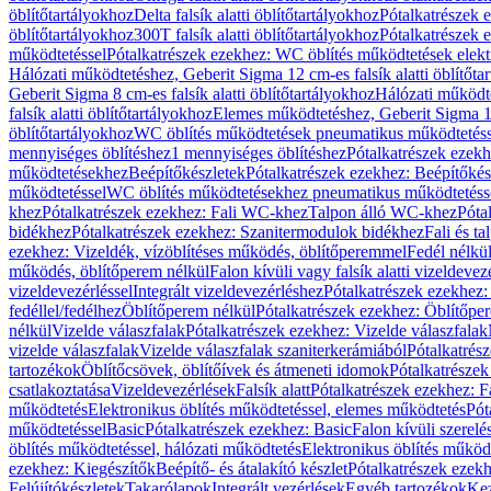
öblítőtartályokhoz
Delta falsík alatti öblítőtartályokhoz
Pótalkatrészek e
öblítőtartályokhoz
300T falsík alatti öblítőtartályokhoz
Pótalkatrészek e
működtetéssel
Pótalkatrészek ezekhez: WC öblítés működtetések elekt
Hálózati működtetéshez, Geberit Sigma 12 cm-es falsík alatti öblítőta
Geberit Sigma 8 cm-es falsík alatti öblítőtartályokhoz
Hálózati működte
falsík alatti öblítőtartályokhoz
Elemes működtetéshez, Geberit Sigma 12 
öblítőtartályokhoz
WC öblítés működtetések pneumatikus működtetéss
mennyiséges öblítéshez
1 mennyiséges öblítéshez
Pótalkatrészek ezekh
működtetésekhez
Beépítőkészletek
Pótalkatrészek ezekhez: Beépítőkés
működtetéssel
WC öblítés működtetésekhez pneumatikus működtetéss
khez
Pótalkatrészek ezekhez: Fali WC-khez
Talpon álló WC-khez
Póta
bidékhez
Pótalkatrészek ezekhez: Szanitermodulok bidékhez
Fali és t
ezekhez: Vizeldék, vízöblítéses működés, öblítőperemmel
Fedél nélkü
működés, öblítőperem nélkül
Falon kívüli vagy falsík alatti vizeldevez
vizeldevezérléssel
Integrált vizeldevezérléshez
Pótalkatrészek ezekhez: 
fedéllel/fedélhez
Öblítőperem nélkül
Pótalkatrészek ezekhez: Öblítőpe
nélkül
Vizelde válaszfalak
Pótalkatrészek ezekhez: Vizelde válaszfalak
vizelde válaszfalak
Vizelde válaszfalak szaniterkerámiából
Pótalkatrés
tartozékok
Öblítőcsövek, öblítőívek és átmeneti idomok
Pótalkatrészek
csatlakoztatása
Vizeldevezérlések
Falsík alatt
Pótalkatrészek ezekhez: Fa
működtetés
Elektronikus öblítés működtetéssel, elemes működtetés
Pót
működtetéssel
Basic
Pótalkatrészek ezekhez: Basic
Falon kívüli szerelé
öblítés működtetéssel, hálózati működtetés
Elektronikus öblítés működ
ezekhez: Kiegészítők
Beépítő- és átalakító készlet
Pótalkatrészek ezekhe
Felújítókészletek
Takarólapok
Integrált vezérlések
Egyéb tartozékok
Kez