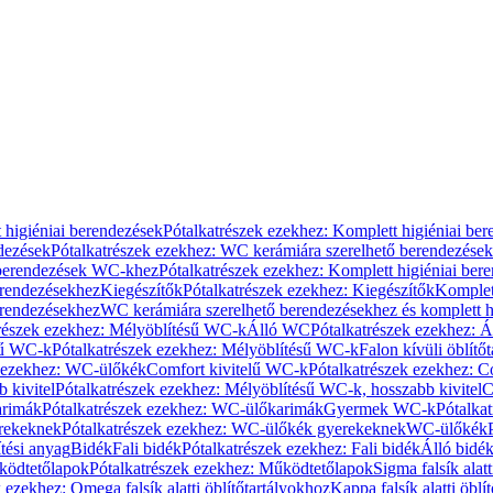
 higiéniai berendezések
Pótalkatrészek ezekhez: Komplett higiéniai be
dezések
Pótalkatrészek ezekhez: WC kerámiára szerelhető berendezések
 berendezések WC-khez
Pótalkatrészek ezekhez: Komplett higiéniai be
erendezésekhez
Kiegészítők
Pótalkatrészek ezekhez: Kiegészítők
Komplet
erendezésekhez
WC kerámiára szerelhető berendezésekhez és komplett h
részek ezekhez: Mélyöblítésű WC-k
Álló WC
Pótalkatrészek ezekhez: 
sű WC-k
Pótalkatrészek ezekhez: Mélyöblítésű WC-k
Falon kívüli öblítő
k ezekhez: WC-ülőkék
Comfort kivitelű WC-k
Pótalkatrészek ezekhez: C
 kivitel
Pótalkatrészek ezekhez: Mélyöblítésű WC-k, hosszabb kivitel
C
rimák
Pótalkatrészek ezekhez: WC-ülőkarimák
Gyermek WC-k
Pótalka
rekeknek
Pótalkatrészek ezekhez: WC-ülőkék gyerekeknek
WC-ülőkék
tési anyag
Bidék
Fali bidék
Pótalkatrészek ezekhez: Fali bidék
Álló bidé
ödtetőlapok
Pótalkatrészek ezekhez: Működtetőlapok
Sigma falsík alatt
 ezekhez: Omega falsík alatti öblítőtartályokhoz
Kappa falsík alatti öblí