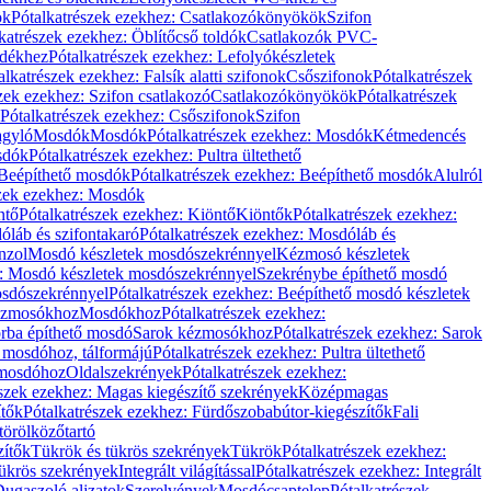
ök
Pótalkatrészek ezekhez: Csatlakozókönyökök
Szifon
katrészek ezekhez: Öblítőcső toldók
Csatlakozók PVC-
ldékhez
Pótalkatrészek ezekhez: Lefolyókészletek
alkatrészek ezekhez: Falsík alatti szifonok
Csőszifonok
Pótalkatrészek
zek ezekhez: Szifon csatlakozó
Csatlakozókönyökök
Pótalkatrészek
Pótalkatrészek ezekhez: Csőszifonok
Szifon
gyló
Mosdók
Mosdók
Pótalkatrészek ezekhez: Mosdók
Kétmedencés
osdók
Pótalkatrészek ezekhez: Pultra ültethető
Beépíthető mosdók
Pótalkatrészek ezekhez: Beépíthető mosdók
Alulról
szek ezekhez: Mosdók
ntő
Pótalkatrészek ezekhez: Kiöntő
Kiöntők
Pótalkatrészek ezekhez:
láb és szifontakaró
Pótalkatrészek ezekhez: Mosdóláb és
nzol
Mosdó készletek mosdószekrénnyel
Kézmosó készletek
z: Mosdó készletek mosdószekrénnyel
Szekrénybe építhető mosdó
osdószekrénnyel
Pótalkatrészek ezekhez: Beépíthető mosdó készletek
Kézmosókhoz
Mosdókhoz
Pótalkatrészek ezekhez:
orba építhető mosdó
Sarok kézmosókhoz
Pótalkatrészek ezekhez: Sarok
ő mosdóhoz, tálformájú
Pótalkatrészek ezekhez: Pultra ültethető
 mosdóhoz
Oldalszekrények
Pótalkatrészek ezekhez:
észek ezekhez: Magas kiegészítő szekrények
Középmagas
ítők
Pótalkatrészek ezekhez: Fürdőszobabútor-kiegészítők
Fali
törölközőtartó
zítők
Tükrök és tükrös szekrények
Tükrök
Pótalkatrészek ezekhez:
Tükrös szekrények
Integrált világítással
Pótalkatrészek ezekhez: Integrált
ugaszoló aljzatok
Szerelvények
Mosdócsaptelep
Pótalkatrészek