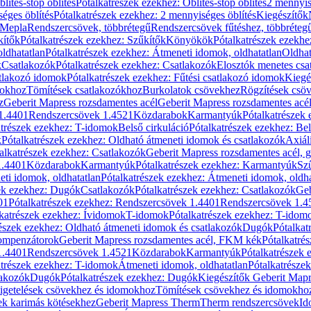
blítés-stop öblítés
Pótalkatrészek ezekhez: Öblítés-stop öblítés
2 mennyis
éges öblítés
Pótalkatrészek ezekhez: 2 mennyiséges öblítés
Kiegészítők
 Mepla
Rendszercsövek, többrétegű
Rendszercsövek fűtéshez, többréteg
kítők
Pótalkatrészek ezekhez: Szűkítők
Könyökök
Pótalkatrészek ezekh
ldhatatlan
Pótalkatrészek ezekhez: Átmeneti idomok, oldhatatlan
Oldhat
k
Csatlakozók
Pótalkatrészek ezekhez: Csatlakozók
Elosztók menetes csa
atlakozó idomok
Pótalkatrészek ezekhez: Fűtési csatlakozó idomok
Kiegé
mokhoz
Tömítések csatlakozókhoz
Burkolatok csövekhez
Rögzítések csö
z
Geberit Mapress rozsdamentes acél
Geberit Mapress rozsdamentes acé
 1.4401
Rendszercsövek 1.4521
Közdarabok
Karmantyúk
Pótalkatrészek
atrészek ezekhez: T-idomok
Belső cirkuláció
Pótalkatrészek ezekhez: Bel
k
Pótalkatrészek ezekhez: Oldható átmeneti idomok és csatlakozók
Axiál
alkatrészek ezekhez: Csatlakozók
Geberit Mapress rozsdamentes acél, 
1.4401
Közdarabok
Karmantyúk
Pótalkatrészek ezekhez: Karmantyúk
Sz
ti idomok, oldhatatlan
Pótalkatrészek ezekhez: Átmeneti idomok, oldha
ek ezekhez: Dugók
Csatlakozók
Pótalkatrészek ezekhez: Csatlakozók
Geb
01
Pótalkatrészek ezekhez: Rendszercsövek 1.4401
Rendszercsövek 1.4
katrészek ezekhez: Ívidomok
T-idomok
Pótalkatrészek ezekhez: T-idom
észek ezekhez: Oldható átmeneti idomok és csatlakozók
Dugók
Pótalkat
kompenzátorok
Geberit Mapress rozsdamentes acél, FKM kék
Pótalkatré
1.4401
Rendszercsövek 1.4521
Közdarabok
Karmantyúk
Pótalkatrészek
atrészek ezekhez: T-idomok
Átmeneti idomok, oldhatatlan
Pótalkatrésze
lakozók
Dugók
Pótalkatrészek ezekhez: Dugók
Kiegészítők Geberit Mapr
igetelések csövekhez és idomokhoz
Tömítések csövekhez és idomokho
ek karimás kötésekhez
Geberit Mapress Therm
Therm rendszercsövek
Id