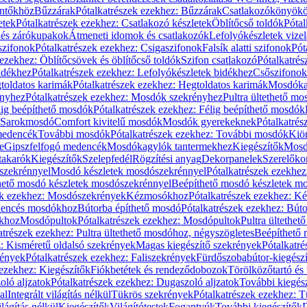
öntőkhöz
Bűzzárak
Pótalkatrészek ezekhez: Bűzzárak
Csatlakozókönyök
etek
Pótalkatrészek ezekhez: Csatlakozó készletek
Öblítőcső toldók
Pótal
 és zárókupakok
Átmeneti idomok és csatlakozók
Lefolyókészletek vize
szifonok
Pótalkatrészek ezekhez: Csigaszifonok
Falsík alatti szifonok
Pót
 ezekhez: Öblítőcsövek és öblítőcső toldók
Szifon csatlakozó
Pótalkatrés
idékhez
Pótalkatrészek ezekhez: Lefolyókészletek bidékhez
Csőszifonok
toldatos karimák
Pótalkatrészek ezekhez: Hegtoldatos karimák
Mosdóka
nyhez
Pótalkatrészek ezekhez: Mosdók szekrényhez
Pultra ültethető m
lig beépíthető mosdók
Pótalkatrészek ezekhez: Félig beépíthető mosdók
Sarokmosdó
Comfort kivitelű mosdók
Mosdók gyerekeknek
Pótalkatré
őmedencék
További mosdók
Pótalkatrészek ezekhez: További mosdók
Kiö
e
Gipszfelfogó medencék
Mosdókagylók tantermekhez
Kiegészítők
Mosdó
takarók
Kiegészítők
Szelepfedél
Rögzítési anyag
Dekorpanelek
Szerelőko
szekrénnyel
Mosdó készletek mosdószekrénnyel
Pótalkatrészek ezekhe
thető mosdó készletek mosdószekrénnyel
Beépíthető mosdó készletek m
ek ezekhez: Mosdószekrények
Kézmosókhoz
Pótalkatrészek ezekhez: 
edencés mosdókhoz
Bútorba építhető mosdó
Pótalkatrészek ezekhez: Bút
ókhoz
Mosdópultok
Pótalkatrészek ezekhez: Mosdópultok
Pultra ültethet
atrészek ezekhez: Pultra ültethető mosdóhoz, négyszögletes
Beépíthető
z: Kisméretű oldalsó szekrények
Magas kiegészítő szekrények
Pótalkatr
rények
Pótalkatrészek ezekhez: Faliszekrények
Fürdőszobabútor-kiegész
 ezekhez: Kiegészítők
Fiókbetétek és rendeződobozok
Törölközőtartó és 
oló aljzatok
Pótalkatrészek ezekhez: Dugaszoló aljzatok
További kiegés
al
Integrált világítás nélkül
Tükrös szekrények
Pótalkatrészek ezekhez: 
lágítás nélkül
Kiegészítők
Világítótestek
Fogantyúk
További kiegészítők
D