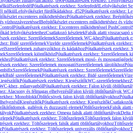
olyókészlet zuhanytálcákhoz, d90
Pótalkatrészek ezekhez: Lefolyókész
nélkül
Szelepfedél
Pótalkatrészek ezekhez: Szelepfedél
Lefolyókészlet Se
él nélkül
Lefolyókészlet fürdőkádakhoz, d52
Pótalkatrészek ezekhez: L
tőkészlet excenteres működtetéshez
Pótalkatrészek ezekhez: Beépítőké
és vízhozzávezetéssel
Beépítőkészlet excenteres működtetéshez és vízh
Control
Pótalkatrészek ezekhez: Excenteres működtetéssel PushControl
őkád lefolyókészleteihez
Csatlakozó készletek
Falsík alatti visszacsapó 
részek ezekhez: Szerelőelemek
Szerelőelemek WC-khez
Pótalkatrészek 
khez: Bidé szerelőelemek
Vizelde szerelőelemek
Pótalkatrészek ezekhez:
vel
Szerelőelemek zuhanyzókhoz és kádakhoz
Pótalkatrészek ezekhez:
mek
Szerelőelemek kiöntőkhöz
Pótalkatrészek ezekhez: Szerelőelemek k
pekhez
Pótalkatrészek ezekhez: Szerelőelemek mosó- és mosogatógépek
részek ezekhez: Szerelőelemek mosogató
Szerelőelemek tárolókhoz
Póta
ombifix
Szerelőelemek
Pótalkatrészek ezekhez: Szerelőelemek
Szerelőe
mek
Bidé szerelőelemek
Pótalkatrészek ezekhez: Bidé szerelőelemek
Vize
iegészítők
Pótalkatrészek ezekhez: Kiegészítők
WC-szerelőelemekhez
Z
ok WC-khez, műanyagból
Pótalkatrészek ezekhez: Falon kívüli öblítőta
hez: Alacsony és félmagas elhelyezésű
Falon kívüli öblítőtartályok WC-
ezekhez: Monoblokk
Öblítőcsövek falon kívüli öblítőtartályokhoz
Pótalka
lhelyezésű
Kiegészítők
Pótalkatrészek ezekhez: Kiegészítők
Csatlakozók
zűkítőidomok, gallérok és duzzasztó elemek
Öblítőszelepek
Falsík alatti
rtályok
Pótalkatrészek ezekhez: Omega falsík alatti öblítőtartályok
Delta f
zelepek
Pótalkatrészek ezekhez: Töltőszelepek
Töltőszelepek falon kívüli
trészek ezekhez: Töltőszelepek falsík alatti öblítőtartályokhoz
Töltőszel
z
Pótalkatrészek ezekhez: Töltőszelepek univerzális öblítőtartályokhoz
T