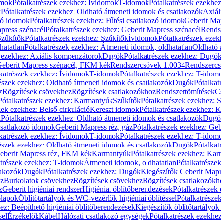
omok
Pótalkatrészek ezekhez: Ívidomok
T-idomok
Pótalkatrészek ezekhe
k
Pótalkatrészek ezekhez: Oldható átmeneti idomok és csatlakozók
Axiál
zó idomok
Pótalkatrészek ezekhez: Fűtési csatlakozó idomok
Geberit Map
press szénacél
Pótalkatrészek ezekhez: Geberit Mapress szénacél
Rends
Szűkítők
Pótalkatrészek ezekhez: Szűkítők
Ívidomok
Pótalkatrészek eze
hatatlan
Pótalkatrészek ezekhez: Átmeneti idomok, oldhatatlan
Oldható 
k ezekhez: Axiális kompenzátorok
Dugók
Pótalkatrészek ezekhez: Dugó
 Geberit Mapress szénacél, FKM kék
Rendszercsövek 1.0034
Rendszercs
katrészek ezekhez: Ívidomok
T-idomok
Pótalkatrészek ezekhez: T-idom
észek ezekhez: Oldható átmeneti idomok és csatlakozók
Dugók
Pótalkat
z
Rögzítések csövekhez
Rögzítések csatlakozókhoz
Rendszertömítések
C
Pótalkatrészek ezekhez: Karmantyúk
Szűkítők
Pótalkatrészek ezekhez: 
zek ezekhez: Belső cirkuláció
Kereszt idomok
Pótalkatrészek ezekhez: 
k
Pótalkatrészek ezekhez: Oldható átmeneti idomok és csatlakozók
Dugó
 csatlakozó idomok
Geberit Mapress réz, gáz
Pótalkatrészek ezekhez: Geb
katrészek ezekhez: Ívidomok
T-idomok
Pótalkatrészek ezekhez: T-idom
észek ezekhez: Oldható átmeneti idomok és csatlakozók
Dugók
Pótalkat
Geberit Mapress réz, FKM kék
Karmantyúk
Pótalkatrészek ezekhez: Ka
atrészek ezekhez: T-idomok
Átmeneti idomok, oldhatatlan
Pótalkatrésze
lakozók
Dugók
Pótalkatrészek ezekhez: Dugók
Kiegészítők Geberit Mapr
oz
Burkolatok csövekhez
Rögzítések csövekhez
Rögzítések csatlakozókh
z
Geberit higiéniai rendszer
Higiéniai öblítőberendezések
Pótalkatrészek 
ólapok
Öblítőtartályok és WC-vezérlők higiéniai öblítéssel
Pótalkatrésze
ez: Beépíthető higiéniai öblítőberendezések
Kiegészítők öblítőtartályok
sel
Érzékelők
Kábel
Hálózati csatlakozó egységek
Pótalkatrészek ezekhez