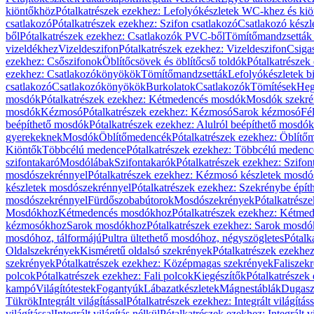
kiöntőkhöz
Pótalkatrészek ezekhez: Lefolyókészletek WC-khez és ki
csatlakozó
Pótalkatrészek ezekhez: Szifon csatlakozó
Csatlakozó készl
ből
Pótalkatrészek ezekhez: Csatlakozók PVC-ből
Tömítőmandzsetták
vizeldékhez
Vizeldeszifon
Pótalkatrészek ezekhez: Vizeldeszifon
Csiga
ezekhez: Csőszifonok
Öblítőcsövek és öblítőcső toldók
Pótalkatrészek
ezekhez: Csatlakozókönyökök
Tömítőmandzsetták
Lefolyókészletek b
csatlakozó
Csatlakozókönyökök
Burkolatok
Csatlakozók
Tömítések
Heg
mosdók
Pótalkatrészek ezekhez: Kétmedencés mosdók
Mosdók szekré
mosdók
Kézmosó
Pótalkatrészek ezekhez: Kézmosó
Sarok kézmosó
Fé
beépíthető mosdók
Pótalkatrészek ezekhez: Alulról beépíthető mosdók
gyerekeknek
Mosdók
Öblítőmedencék
Pótalkatrészek ezekhez: Öblít
Kiöntők
Többcélú medence
Pótalkatrészek ezekhez: Többcélú medenc
szifontakaró
Mosdólábak
Szifontakarók
Pótalkatrészek ezekhez: Szifon
mosdószekrénnyel
Pótalkatrészek ezekhez: Kézmosó készletek mosdó
készletek mosdószekrénnyel
Pótalkatrészek ezekhez: Szekrénybe épí
mosdószekrénnyel
Fürdőszobabútorok
Mosdószekrények
Pótalkatrész
Mosdókhoz
Kétmedencés mosdókhoz
Pótalkatrészek ezekhez: Kétm
kézmosókhoz
Sarok mosdókhoz
Pótalkatrészek ezekhez: Sarok mosd
mosdóhoz, tálformájú
Pultra ültethető mosdóhoz, négyszögletes
Pótalk
Oldalszekrények
Kisméretű oldalsó szekrények
Pótalkatrészek ezekhe
szekrények
Pótalkatrészek ezekhez: Középmagas szekrények
Faliszek
polcok
Pótalkatrészek ezekhez: Fali polcok
Kiegészítők
Pótalkatrészek
kampó
Világítótestek
Fogantyúk
Lábazatkészletek
Mágnestáblák
Dugasz
Tükrök
Integrált világítással
Pótalkatrészek ezekhez: Integrált világításs
világítással
Integrált világítás nélkül
Pótalkatrészek ezekhez: Integrált vi