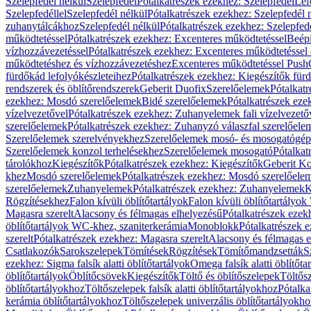
Szelepfedél nélkül
Szelepfedél
Pótalkatrészek ezekhez: Szelepfedél
Lef
Szelepfedéllel
Szelepfedél nélkül
Pótalkatrészek ezekhez: Szelepfedél 
zuhanytálcákhoz
Szelepfedél nélkül
Pótalkatrészek ezekhez: Szelepfed
működtetéssel
Pótalkatrészek ezekhez: Excenteres működtetéssel
Beépí
vízhozzávezetéssel
Pótalkatrészek ezekhez: Excenteres működtetéssel 
működtetéshez és vízhozzávezetéshez
Excenteres működtetéssel Push
fürdőkád lefolyókészleteihez
Pótalkatrészek ezekhez: Kiegészítők fürd
rendszerek és öblítőrendszerek
Geberit Duofix
Szerelőelemek
Pótalkat
ezekhez: Mosdó szerelőelemek
Bidé szerelőelemek
Pótalkatrészek eze
vízelvezetővel
Pótalkatrészek ezekhez: Zuhanyelemek fali vízelvezető
szerelőelemek
Pótalkatrészek ezekhez: Zuhanyzó válaszfal szerelőele
Szerelőelemek szerelvényekhez
Szerelőelemek mosó- és mosogatógé
Szerelőelemek konzol terhelésekhez
Szerelőelemek mosogató
Pótalkat
tárolókhoz
Kiegészítők
Pótalkatrészek ezekhez: Kiegészítők
Geberit K
khez
Mosdó szerelőelemek
Pótalkatrészek ezekhez: Mosdó szerelőele
szerelőelemek
Zuhanyelemek
Pótalkatrészek ezekhez: Zuhanyelemek
K
Rögzítésekhez
Falon kívüli öblítőtartályok
Falon kívüli öblítőtartály
Magasra szerelt
Alacsony és félmagas elhelyezésű
Pótalkatrészek ezek
öblítőtartályok WC-khez, szaniterkerámia
Monoblokk
Pótalkatrészek 
szerelt
Pótalkatrészek ezekhez: Magasra szerelt
Alacsony és félmagas e
Csatlakozók
Sarokszelepek
Tömítések
Rögzítések
Tömítőmandzsetták
S
ezekhez: Sigma falsík alatti öblítőtartályok
Omega falsík alatti öblítőta
öblítőtartályok
Öblítőcsövek
Kiegészítők
Töltő és öblítőszelepek
Töltős
öblítőtartályokhoz
Töltőszelepek falsík alatti öblítőtartályokhoz
Pótalka
kerámia öblítőtartályokhoz
Töltőszelepek univerzális öblítőtartályokho