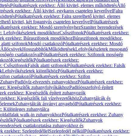
dtetés
Pótalkatrészek ezekhez: Álló kivitel, elemes működtetés
Álló
trészek ezekhez: Álló kivitel, egykaros csaptelep keverővel
Falra
ködtetés
Pótalkatrészek ezekhez: Falra szerelhető kivitel, elemes
elhető kivitel, két fogantyús csaptelep keverővel
Pótalkatrészek
alkatrészek ezekhez: Mosdó szerelvényhez
Szaniter berendezések
z: Lefolyókészletek mosdókhoz
Csőszifonok
Pótalkatrészek ezekhez:
zek ezekhez: Búraszifonok mosdókhoz
Búraszifonok mosdókhoz,
alatti szifonok
Mosdó csatlakozó
Pótalkatrészek ezekhez: Mosdó
k
Állócsövek
Hosszabbítók
Működtetések
Lefolyókészletek mosogató
osógép csatlakozóval
Pótalkatrészek ezekhez: Szifonok mosógép
lakozó
Kiegészítők
Pótalkatrészek ezekhez:
z: Csőszifonok
Falsík alatti szifonok
Pótalkatrészek ezekhez: Falsík
ők
Lefolyókészletek kiöntőkhöz
Pótalkatrészek ezekhez:
zifon csatlakozó
Pótalkatrészek ezekhez: Szifon
Zuhany
Padlóvíz-elvezetés zuhanyokhoz
Pótalkatrészek ezekhez:
hez: Kiegészítők zuhanyfolyókákhoz
Padlóösszefolyó épített
szek ezekhez: Kiegészítők épített zuhanyozók
ezekhez: Kiegészítők fali vízelvezetőkhöz
Zuhanytálcák és
lőelemek
Zuhanytálcák ásványi anyagból
Pótalkatrészek ezekhez:
z: Különleges zuhanytálca
oldalfalak walk-in zuhanyokhoz
Pótalkatrészek ezekhez: Zuhany
észítők
Pótalkatrészek ezekhez: Kiegészítők
Zuhanyok
erendezések csatlakoztatása zuhanyokhoz és
ek ezekhez: Szelepfedéllel
Szelepfedél nélkül
Pótalkatrészek ezekhez: