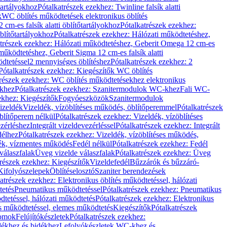
őtartályokhoz
Pótalkatrészek ezekhez: Twinline falsík alatti
k
WC öblítés működtetések elektronikus öblítés
cm-es falsík alatti öblítőtartályokhoz
Pótalkatrészek ezekhez:
blítőtartályokhoz
Pótalkatrészek ezekhez: Hálózati működtetéshez,
atrészek ezekhez: Hálózati működtetéshez, Geberit Omega 12 cm-es
űködtetéshez, Geberit Sigma 12 cm-es falsík alatti
dtetéssel
2 mennyiséges öblítéshez
Pótalkatrészek ezekhez: 2
Pótalkatrészek ezekhez: Kiegészítők WC öblítés
trészek ezekhez: WC öblítés működtetésekhez elektronikus
khez
Pótalkatrészek ezekhez: Szanitermodulok WC-khez
Fali WC-
ekhez: Kiegészítők
Fogyóeszközök
Szanitermodulok
izeldék
Vizeldék, vízöblítéses működés, öblítőperemmel
Pótalkatrészek
blítőperem nélkül
Pótalkatrészek ezekhez: Vizeldék, vízöblítéses
ezérléshez
Integrált vizeldevezérléssel
Pótalkatrészek ezekhez: Integrált
délhez
Pótalkatrészek ezekhez: Vizeldék, vízöblítéses működés,
dék, vízmentes működés
Fedél nélkül
Pótalkatrészek ezekhez: Fedél
válaszfalak
Üveg vizelde válaszfalak
Pótalkatrészek ezekhez: Üveg
trészek ezekhez: Kiegészítők
Vizeldefedél
Bűzzárók és bűzzáró-
Kifolyószelepek
Öblítéselosztó
Szaniter berendezések
atrészek ezekhez: Elektronikus öblítés működtetéssel, hálózati
tetés
Pneumatikus működtetéssel
Pótalkatrészek ezekhez: Pneumatikus
dtetéssel, hálózati működtetés
Pótalkatrészek ezekhez: Elektronikus
és működtetéssel, elemes működtetés
Kiegészítők
Pótalkatrészek
domok
Felújítókészletek
Pótalkatrészek ezekhez:
dékhez és bidékhez
Lefolyókészletek WC-khez és