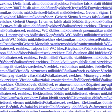
zekhez: Delta falsík alatti öblítőtartályokhoz
Twinline falsík alatti öblít
zekhez: 300T falsík alatti öblítőtartályokhoz
Kiegészítők
Fogyóeszközö
ronikus öblítés működtetéssel
Hálózati működtetéshez, Geberit Sigma 12 
rtályokhoz
Hálózati működtetéshez, Geberit Sigma 8 cm-es falsík alatti ö
téshez, Geberit Omega 12 cm-es falsík alatti öblítőtartályokhoz
Pótalk
cm-es falsík alatti öblítőtartályokhoz
Pótalkatrészek ezekhez: Elemes m
el
Pótalkatrészek ezekhez: WC öblítés működtetések pneumatikus műkö
ez: 1 mennyiséges öblítéshez
Kiegészítők WC öblítés működtetésekhez
zletek
WC öblítés működtetésekhez elektronikus működtetéssel
Pótalka
el
Csatlakozók
Geberit Monolith szanitermodulok
Szanitermodulok WC-
lkatrészek ezekhez: Talpon álló WC-khez
Kiegészítők
Pótalkatrészek ez
alpon álló bidékhez
Pótalkatrészek ezekhez: Fali és talpon álló bidékhez
V
l
Pótalkatrészek ezekhez: Fedél nélkül
Vizeldék, vízöblítéses működés, ö
érléshez
Pótalkatrészek ezekhez: Falon kívüli vagy falsík alatti vizeldev
Integrált vizeldevezérléshez
Vizeldék, vízöblítéses működés, fedéllel/fe
rem nélkül
Vizeldék, vízmentes működés
Pótalkatrészek ezekhez: Vizel
Műanyag vizelde válaszfalak
Pótalkatrészek ezekhez: Műanyag vizelde 
zek ezekhez: Vizelde válaszfalak szaniterkerámiából
Kiegészítők
Pótalka
 ezekhez: Öblítőcsövek, öblítőívek és átmeneti idomok
Rögzítési anyag
lsík alatt
Elektronikus öblítés működtetéssel, hálózati működtetés
Pótalk
alkatrészek ezekhez: Elektronikus öblítés működtetéssel, elemes működ
s
Pótalkatrészek ezekhez: Falon kívüli szerelés
Elektronikus öblítés műkö
tetéssel, elemes működtetés
Pótalkatrészek ezekhez: Elektronikus öblít
z: Beépítő- és átalakító készlet
Öblítőcsövek, öblítőívek és átmeneti i
elési segédletek
Szaniter berendezések csatlakoztatása WC-khez, vizel