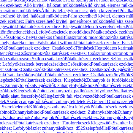
zek ezekhez: Álló kivitel, hálózati működtetés
Álló kivitel, elemes műkö
generátoros működtetés
Álló kivitel, egykaros csaptelep keverővel
Pótalka
erelhető kivitel, hálózati működtetés
Falra szerelhető kivitel, elemes mű
szek ezekhez: Falra szerelhető kivitel, generátoros működtetés
Falra szer
egészítők
Pótalkatrészek ezekhez: Kiegészítők
Mosdó szerelvényhez
Pót
 kiöntőmedencékhez
Lefolyókészletek mosdókhoz
Pótalkatrészek ezekhe
 Csőszifonok, helytakarékos típus
Búraszifonok mosdókhoz
Pótalkatrés
helytakarékos típus
Falsík alatti szifonok
Pótalkatrészek ezekhez: Falsík 
zók
Pótalkatrészek ezekhez: Csatlakozók
Tömítések
Hegtoldatos karimá
edencékhez
Csőszifonok
Pótalkatrészek ezekhez: Csőszifonok
Szifonok m
tó csatlakozások
Szifon csatlakozó
Pótalkatrészek ezekhez: Szifon csat
z: Lefolyókészletek berendezésekhez
Csőszifonok
Pótalkatrészek ezekhe
elt szifonok
Csatlakozók
Pótalkatrészek ezekhez: Csatlakozók
Kiegészít
rak
Csatlakozókönyökök
Pótalkatrészek ezekhez: Csatlakozókönyökök
S
egészítők
Pótalkatrészek ezekhez: Kiegészítők
Zuhanyok és fürdőkádak
ez: Zuhanyfolyóka
Kiegészítők zuhanyfolyókákhoz
Pótalkatrészek ezek
nyzókhoz
Kiegészítők épített zuhanyozók padlóösszefolyóihoz
Pótalkatré
alsík alatti összefolyók
Kiegészítők fali vízelvezetőkhöz
Pótalkatrészek 
etek
Ásványi anyagból készült zuhanyfelületek és Geberit Duofix szere
: Szerelőelemek
Különleges zuhanytálca lefolyók
Pótalkatrészek ezekhe
abinok
Zuhanykabinok
Pótalkatrészek ezekhez: Zuhanykabinok
Zuhany 
ez: Kádparavánok
Zuhanyajtók
Pótalkatrészek ezekhez: Zuhanyajtók
Kieg
rekeszek
Pótalkatrészek ezekhez: Tárolórekeszek
Kiegészítők
Szaniter b
zekhez: Lefolyókészlet zuhanytálcákhoz, d52
Szelepfedéllel
Pótalkatrész