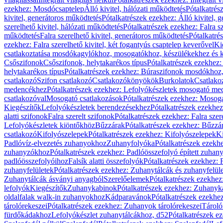
ezekhez: Mosdócsaptelep
Álló kivitel, hálózati működtetés
Pótalkatrés
kivitel, generátoros működtetés
Pótalkatrészek ezekhez: Álló kivitel, 
szerelhető kivitel, hálózati működtetés
Pótalkatrészek ezekhez: Falra sz
működtetés
Falra szerelhető kivitel, generátoros működtetés
Pótalkatré
ezekhez: Falra szerelhető kivitel, két fogantyús csaptelep keverővel
Ki
csatlakoztatása mosdókagylókhoz, mosogatókhoz, készülékekhez és
Csőszifonok
Csőszifonok, helytakarékos típus
Pótalkatrészek ezekhez:
helytakarékos típus
Pótalkatrészek ezekhez: Búraszifonok mosdókhoz, 
csatlakozó
Szifon csatlakozó
Csatlakozókönyökök
Burkolatok
Csatlako
medencékhez
Pótalkatrészek ezekhez: Lefolyókészletek mosogató m
csatlakozóval
Mosogató csatlakozások
Pótalkatrészek ezekhez: Mosoga
Kiegészítők
Lefolyókészletek berendezésekhez
Pótalkatrészek ezekhe
alatti szifonok
Falra szerelt szifonok
Pótalkatrészek ezekhez: Falra szer
Lefolyókészletek kiöntőkhöz
Bűzzárak
Pótalkatrészek ezekhez: Bűzzá
csatlakozó
Kifolyószelepek
Pótalkatrészek ezekhez: Kifolyószelepek
Ki
Padlóvíz-elvezetés zuhanyokhoz
Zuhanyfolyóka
Pótalkatrészek ezekh
zuhanyzókhoz
Pótalkatrészek ezekhez: Padlóösszefolyó épített zuha
padlóösszefolyóihoz
Falsík alatti összefolyók
Pótalkatrészek ezekhez: F
zuhanyfelületek
Pótalkatrészek ezekhez: Zuhanytálcák és zuhanyfelül
Zuhanytálcák ásványi anyagból
Szerelőelemek
Pótalkatrészek ezekhez
lefolyók
Kiegészítők
Zuhanykabinok
Pótalkatrészek ezekhez: Zuhanyk
oldalfalak walk-in zuhanyokhoz
Kádparavánok
Pótalkatrészek ezekh
tárolórekeszei
Pótalkatrészek ezekhez: Zuhanyok tárolórekeszei
Tároló
fürdőkádakhoz
Lefolyókészlet zuhanytálcákhoz, d52
Pótalkatrészek e