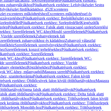
let zuhanytálcákhoz, d90
Szelepfedéllel
Pótalkatrészek ezekhez:
stra zuhanytálcákhoz
Pótalkatrészek ezekhez: Lefolyókészlet Sestra
efolyókészlet fürdőkádakhoz, d52
Excenteres
szlet excenteres működtetéshez
Excenteres működtetéssel és
ozzávezetéshez
Pótalkatrészek ezekhez: Beépítőkészlet excenteres
Szelepfedéllel
Pótalkatrészek ezekhez: Szelepfedéllel
Kiegészítők
szelep
Pótalkatrészek ezekhez: Falsík alatti visszacsapó szelep
Szerelési
ezekhez: Szerelőelemek WC-khez
Mosdó szerelőelemek
Pótalkatrészek
 Vizelde szerelőelemek
Zuhanyelemek fali
 Szerelőelemek zuhanyzókhoz és kádakhoz
Zuhanyzó válaszfal
iöntőkhöz
Szerelőelemek szerelvényekhez
Pótalkatrészek ezekhez:
hez
Szerelőelemek konzol terhelésekhez
Pótalkatrészek ezekhez:
lkatrészek ezekhez: Szerelőelemek
lemek WC-khez
Pótalkatrészek ezekhez: Szerelőelemek WC-
lde szerelőelemek
Pótalkatrészek ezekhez: Vizelde
uhany elemekhez
Rögzítésekhez
Pótalkatrészek ezekhez:
rtályok WC-khez, műanyagból
Magasra szerelt
Pótalkatrészek ezekhez:
khez, szaniterkerámia
Pótalkatrészek ezekhez: Falon kívüli
trészek ezekhez: Öblítőcsövek falon kívüli öblítőtartályokhoz
Magasra
Pótalkatrészek ezekhez:
 öblítőtartályok
Sigma falsík alatti öblítőtartályok
Pótalkatrészek
alsík alatti öblítőtartályok
Pótalkatrészek ezekhez: Delta falsík alatti
 öblítőtartályokhoz
Pótalkatrészek ezekhez: Töltőszelepek falon kívüli
epek kerámia öblítőtartályokhoz
Pótalkatrészek ezekhez: Töltőszelepek
öltőszelepek Monolith-hoz
Pótalkatrészek ezekhez: Töltőszelepek