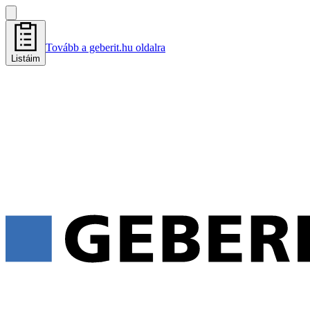
Tovább a geberit.hu oldalra
Listáim