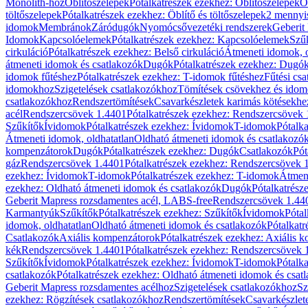
Monolith-hoz
Öblítőszelepek
Pótalkatrészek ezekhez: Öblítőszelepek
Ö
töltőszelepek
Pótalkatrészek ezekhez: Öblítő és töltőszelepek
2 mennyis
idomok
Membránok
Záródugók
Nyomócsővezetéki rendszerek
Geberit
Idomok
Kapcsolóelemek
Pótalkatrészek ezekhez: Kapcsolóelemek
Szű
cirkuláció
Pótalkatrészek ezekhez: Belső cirkuláció
Átmeneti idomok, o
átmeneti idomok és csatlakozók
Dugók
Pótalkatrészek ezekhez: Dugó
idomok fűtéshez
Pótalkatrészek ezekhez: T-idomok fűtéshez
Fűtési cs
idomokhoz
Szigetelések csatlakozókhoz
Tömítések csövekhez és ido
csatlakozókhoz
Rendszertömítések
Csavarkészletek karimás kötésekhe
acél
Rendszercsövek 1.4401
Pótalkatrészek ezekhez: Rendszercsövek
Szűkítők
Ívidomok
Pótalkatrészek ezekhez: Ívidomok
T-idomok
Pótalk
Átmeneti idomok, oldhatatlan
Oldható átmeneti idomok és csatlakozó
kompenzátorok
Dugók
Pótalkatrészek ezekhez: Dugók
Csatlakozók
Pót
gáz
Rendszercsövek 1.4401
Pótalkatrészek ezekhez: Rendszercsövek 
ezekhez: Ívidomok
T-idomok
Pótalkatrészek ezekhez: T-idomok
Átmene
ezekhez: Oldható átmeneti idomok és csatlakozók
Dugók
Pótalkatrész
Geberit Mapress rozsdamentes acél, LABS-free
Rendszercsövek 1.44
Karmantyúk
Szűkítők
Pótalkatrészek ezekhez: Szűkítők
Ívidomok
Pótal
idomok, oldhatatlan
Oldható átmeneti idomok és csatlakozók
Pótalkatr
Csatlakozók
Axiális kompenzátorok
Pótalkatrészek ezekhez: Axiális 
kék
Rendszercsövek 1.4401
Pótalkatrészek ezekhez: Rendszercsövek 
Szűkítők
Ívidomok
Pótalkatrészek ezekhez: Ívidomok
T-idomok
Pótalk
csatlakozók
Pótalkatrészek ezekhez: Oldható átmeneti idomok és csat
Geberit Mapress rozsdamentes acélhoz
Szigetelések csatlakozókhoz
Sz
ezekhez: Rögzítések csatlakozókhoz
Rendszertömítések
Csavarkészlet