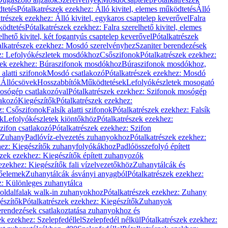
dtetés
Pótalkatrészek ezekhez: Álló kivitel, elemes működtetés
Álló
trészek ezekhez: Álló kivitel, egykaros csaptelep keverővel
Falra
ködtetés
Pótalkatrészek ezekhez: Falra szerelhető kivitel, elemes
elhető kivitel, két fogantyús csaptelep keverővel
Pótalkatrészek
alkatrészek ezekhez: Mosdó szerelvényhez
Szaniter berendezések
z: Lefolyókészletek mosdókhoz
Csőszifonok
Pótalkatrészek ezekhez:
zek ezekhez: Búraszifonok mosdókhoz
Búraszifonok mosdókhoz,
alatti szifonok
Mosdó csatlakozó
Pótalkatrészek ezekhez: Mosdó
k
Állócsövek
Hosszabbítók
Működtetések
Lefolyókészletek mosogató
osógép csatlakozóval
Pótalkatrészek ezekhez: Szifonok mosógép
lakozó
Kiegészítők
Pótalkatrészek ezekhez:
z: Csőszifonok
Falsík alatti szifonok
Pótalkatrészek ezekhez: Falsík
ők
Lefolyókészletek kiöntőkhöz
Pótalkatrészek ezekhez:
zifon csatlakozó
Pótalkatrészek ezekhez: Szifon
Zuhany
Padlóvíz-elvezetés zuhanyokhoz
Pótalkatrészek ezekhez:
hez: Kiegészítők zuhanyfolyókákhoz
Padlóösszefolyó épített
szek ezekhez: Kiegészítők épített zuhanyozók
ezekhez: Kiegészítők fali vízelvezetőkhöz
Zuhanytálcák és
lőelemek
Zuhanytálcák ásványi anyagból
Pótalkatrészek ezekhez:
z: Különleges zuhanytálca
oldalfalak walk-in zuhanyokhoz
Pótalkatrészek ezekhez: Zuhany
észítők
Pótalkatrészek ezekhez: Kiegészítők
Zuhanyok
erendezések csatlakoztatása zuhanyokhoz és
ek ezekhez: Szelepfedéllel
Szelepfedél nélkül
Pótalkatrészek ezekhez: