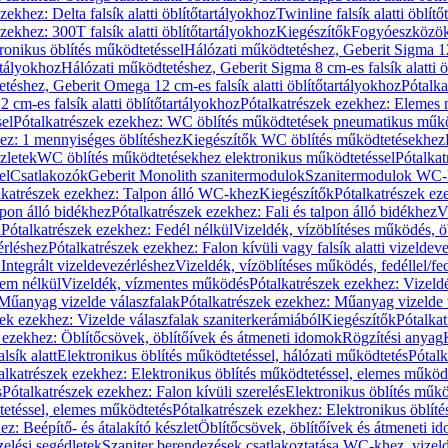
zekhez: Delta falsík alatti öblítőtartályokhoz
Twinline falsík alatti öblít
zekhez: 300T falsík alatti öblítőtartályokhoz
Kiegészítők
Fogyóeszközö
ronikus öblítés működtetéssel
Hálózati működtetéshez, Geberit Sigma 12 
rtályokhoz
Hálózati működtetéshez, Geberit Sigma 8 cm-es falsík alatti ö
téshez, Geberit Omega 12 cm-es falsík alatti öblítőtartályokhoz
Pótalk
cm-es falsík alatti öblítőtartályokhoz
Pótalkatrészek ezekhez: Elemes m
el
Pótalkatrészek ezekhez: WC öblítés működtetések pneumatikus műkö
ez: 1 mennyiséges öblítéshez
Kiegészítők WC öblítés működtetésekhez
zletek
WC öblítés működtetésekhez elektronikus működtetéssel
Pótalka
el
Csatlakozók
Geberit Monolith szanitermodulok
Szanitermodulok WC-
lkatrészek ezekhez: Talpon álló WC-khez
Kiegészítők
Pótalkatrészek ez
alpon álló bidékhez
Pótalkatrészek ezekhez: Fali és talpon álló bidékhez
V
l
Pótalkatrészek ezekhez: Fedél nélkül
Vizeldék, vízöblítéses működés, ö
érléshez
Pótalkatrészek ezekhez: Falon kívüli vagy falsík alatti vizeldev
Integrált vizeldevezérléshez
Vizeldék, vízöblítéses működés, fedéllel/fe
rem nélkül
Vizeldék, vízmentes működés
Pótalkatrészek ezekhez: Vizel
Műanyag vizelde válaszfalak
Pótalkatrészek ezekhez: Műanyag vizelde 
zek ezekhez: Vizelde válaszfalak szaniterkerámiából
Kiegészítők
Pótalka
 ezekhez: Öblítőcsövek, öblítőívek és átmeneti idomok
Rögzítési anyag
lsík alatt
Elektronikus öblítés működtetéssel, hálózati működtetés
Pótalk
alkatrészek ezekhez: Elektronikus öblítés működtetéssel, elemes működ
s
Pótalkatrészek ezekhez: Falon kívüli szerelés
Elektronikus öblítés műkö
tetéssel, elemes működtetés
Pótalkatrészek ezekhez: Elektronikus öblít
z: Beépítő- és átalakító készlet
Öblítőcsövek, öblítőívek és átmeneti i
elési segédletek
Szaniter berendezések csatlakoztatása WC-khez, vizel