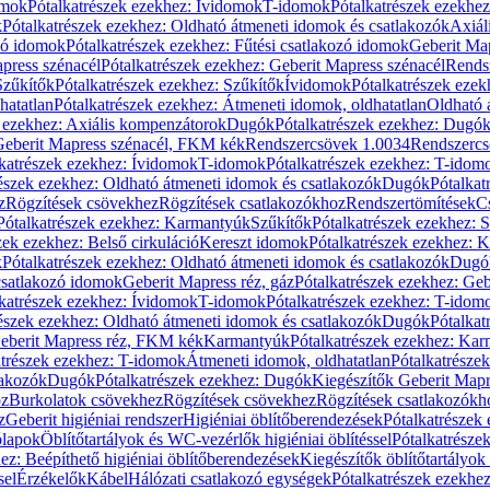
omok
Pótalkatrészek ezekhez: Ívidomok
T-idomok
Pótalkatrészek ezekhe
k
Pótalkatrészek ezekhez: Oldható átmeneti idomok és csatlakozók
Axiál
zó idomok
Pótalkatrészek ezekhez: Fűtési csatlakozó idomok
Geberit Map
press szénacél
Pótalkatrészek ezekhez: Geberit Mapress szénacél
Rends
Szűkítők
Pótalkatrészek ezekhez: Szűkítők
Ívidomok
Pótalkatrészek eze
hatatlan
Pótalkatrészek ezekhez: Átmeneti idomok, oldhatatlan
Oldható 
k ezekhez: Axiális kompenzátorok
Dugók
Pótalkatrészek ezekhez: Dugó
 Geberit Mapress szénacél, FKM kék
Rendszercsövek 1.0034
Rendszercs
katrészek ezekhez: Ívidomok
T-idomok
Pótalkatrészek ezekhez: T-idom
észek ezekhez: Oldható átmeneti idomok és csatlakozók
Dugók
Pótalkat
z
Rögzítések csövekhez
Rögzítések csatlakozókhoz
Rendszertömítések
C
Pótalkatrészek ezekhez: Karmantyúk
Szűkítők
Pótalkatrészek ezekhez: 
zek ezekhez: Belső cirkuláció
Kereszt idomok
Pótalkatrészek ezekhez: 
k
Pótalkatrészek ezekhez: Oldható átmeneti idomok és csatlakozók
Dugó
 csatlakozó idomok
Geberit Mapress réz, gáz
Pótalkatrészek ezekhez: Geb
katrészek ezekhez: Ívidomok
T-idomok
Pótalkatrészek ezekhez: T-idom
észek ezekhez: Oldható átmeneti idomok és csatlakozók
Dugók
Pótalkat
Geberit Mapress réz, FKM kék
Karmantyúk
Pótalkatrészek ezekhez: Ka
atrészek ezekhez: T-idomok
Átmeneti idomok, oldhatatlan
Pótalkatrésze
lakozók
Dugók
Pótalkatrészek ezekhez: Dugók
Kiegészítők Geberit Mapr
oz
Burkolatok csövekhez
Rögzítések csövekhez
Rögzítések csatlakozókh
z
Geberit higiéniai rendszer
Higiéniai öblítőberendezések
Pótalkatrészek 
ólapok
Öblítőtartályok és WC-vezérlők higiéniai öblítéssel
Pótalkatrésze
ez: Beépíthető higiéniai öblítőberendezések
Kiegészítők öblítőtartályok
sel
Érzékelők
Kábel
Hálózati csatlakozó egységek
Pótalkatrészek ezekhez