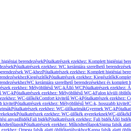
 higiéniai berendezések
Pótalkatrészek ezekhez: Komplett higiéniai be
dezések
Pótalkatrészek ezekhez: WC kerámiára szerelhető berendezések
 berendezések WC-khez
Pótalkatrészek ezekhez: Komplett higiéniai be
erendezésekhez
Kiegészítők
Pótalkatrészek ezekhez: Kiegészítők
Komplet
erendezésekhez
WC kerámiára szerelhető berendezésekhez és komplett h
részek ezekhez: Mélyöblítésű WC-k
Álló WC
Pótalkatrészek ezekhez: 
sű WC-k
Pótalkatrészek ezekhez: Mélyöblítésű WC-k
Falon kívüli öblítő
k ezekhez: WC-ülőkék
Comfort kivitelű WC-k
Pótalkatrészek ezekhez: C
 kivitel
Pótalkatrészek ezekhez: Mélyöblítésű WC-k, hosszabb kivitel
C
rimák
Pótalkatrészek ezekhez: WC-ülőkarimák
Gyermek WC-k
Pótalka
rekeknek
Pótalkatrészek ezekhez: WC-ülőkék gyerekeknek
WC-ülőkék
tési anyag
Bidék
Fali bidék
Pótalkatrészek ezekhez: Fali bidék
Álló bidé
ödtetőlapok
Pótalkatrészek ezekhez: Működtetőlapok
Sigma falsík alatt
 ezekhez: Omega falsík alatti öblítőtartályokhoz
Kappa falsík alatti öblí