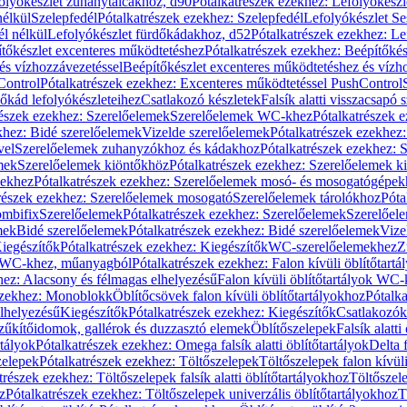
olyókészlet zuhanytálcákhoz, d90
Pótalkatrészek ezekhez: Lefolyókész
nélkül
Szelepfedél
Pótalkatrészek ezekhez: Szelepfedél
Lefolyókészlet Se
él nélkül
Lefolyókészlet fürdőkádakhoz, d52
Pótalkatrészek ezekhez: L
tőkészlet excenteres működtetéshez
Pótalkatrészek ezekhez: Beépítőké
és vízhozzávezetéssel
Beépítőkészlet excenteres működtetéshez és vízh
Control
Pótalkatrészek ezekhez: Excenteres működtetéssel PushControl
őkád lefolyókészleteihez
Csatlakozó készletek
Falsík alatti visszacsapó 
részek ezekhez: Szerelőelemek
Szerelőelemek WC-khez
Pótalkatrészek 
khez: Bidé szerelőelemek
Vizelde szerelőelemek
Pótalkatrészek ezekhez:
vel
Szerelőelemek zuhanyzókhoz és kádakhoz
Pótalkatrészek ezekhez:
mek
Szerelőelemek kiöntőkhöz
Pótalkatrészek ezekhez: Szerelőelemek k
pekhez
Pótalkatrészek ezekhez: Szerelőelemek mosó- és mosogatógépek
részek ezekhez: Szerelőelemek mosogató
Szerelőelemek tárolókhoz
Póta
ombifix
Szerelőelemek
Pótalkatrészek ezekhez: Szerelőelemek
Szerelőe
mek
Bidé szerelőelemek
Pótalkatrészek ezekhez: Bidé szerelőelemek
Vize
iegészítők
Pótalkatrészek ezekhez: Kiegészítők
WC-szerelőelemekhez
Z
ok WC-khez, műanyagból
Pótalkatrészek ezekhez: Falon kívüli öblítőta
hez: Alacsony és félmagas elhelyezésű
Falon kívüli öblítőtartályok WC-
ezekhez: Monoblokk
Öblítőcsövek falon kívüli öblítőtartályokhoz
Pótalka
lhelyezésű
Kiegészítők
Pótalkatrészek ezekhez: Kiegészítők
Csatlakozók
zűkítőidomok, gallérok és duzzasztó elemek
Öblítőszelepek
Falsík alatti
rtályok
Pótalkatrészek ezekhez: Omega falsík alatti öblítőtartályok
Delta f
zelepek
Pótalkatrészek ezekhez: Töltőszelepek
Töltőszelepek falon kívüli
trészek ezekhez: Töltőszelepek falsík alatti öblítőtartályokhoz
Töltőszel
z
Pótalkatrészek ezekhez: Töltőszelepek univerzális öblítőtartályokhoz
T