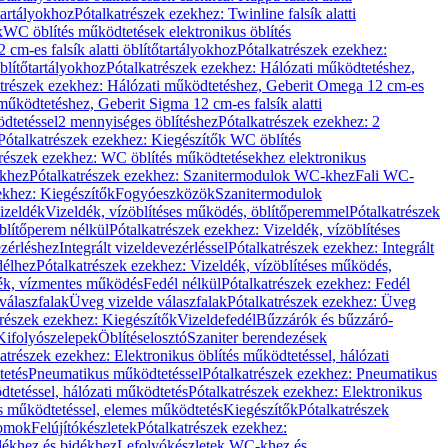
őtartályokhoz
Pótalkatrészek ezekhez: Twinline falsík alatti
k
WC öblítés működtetések elektronikus öblítés
cm-es falsík alatti öblítőtartályokhoz
Pótalkatrészek ezekhez:
blítőtartályokhoz
Pótalkatrészek ezekhez: Hálózati működtetéshez,
atrészek ezekhez: Hálózati működtetéshez, Geberit Omega 12 cm-es
űködtetéshez, Geberit Sigma 12 cm-es falsík alatti
dtetéssel
2 mennyiséges öblítéshez
Pótalkatrészek ezekhez: 2
Pótalkatrészek ezekhez: Kiegészítők WC öblítés
trészek ezekhez: WC öblítés működtetésekhez elektronikus
khez
Pótalkatrészek ezekhez: Szanitermodulok WC-khez
Fali WC-
ekhez: Kiegészítők
Fogyóeszközök
Szanitermodulok
izeldék
Vizeldék, vízöblítéses működés, öblítőperemmel
Pótalkatrészek
blítőperem nélkül
Pótalkatrészek ezekhez: Vizeldék, vízöblítéses
ezérléshez
Integrált vizeldevezérléssel
Pótalkatrészek ezekhez: Integrált
délhez
Pótalkatrészek ezekhez: Vizeldék, vízöblítéses működés,
dék, vízmentes működés
Fedél nélkül
Pótalkatrészek ezekhez: Fedél
válaszfalak
Üveg vizelde válaszfalak
Pótalkatrészek ezekhez: Üveg
trészek ezekhez: Kiegészítők
Vizeldefedél
Bűzzárók és bűzzáró-
Kifolyószelepek
Öblítéselosztó
Szaniter berendezések
atrészek ezekhez: Elektronikus öblítés működtetéssel, hálózati
tetés
Pneumatikus működtetéssel
Pótalkatrészek ezekhez: Pneumatikus
dtetéssel, hálózati működtetés
Pótalkatrészek ezekhez: Elektronikus
és működtetéssel, elemes működtetés
Kiegészítők
Pótalkatrészek
domok
Felújítókészletek
Pótalkatrészek ezekhez:
dékhez és bidékhez
Lefolyókészletek WC-khez és