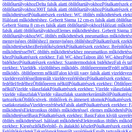
öblítőtartályokhoz
Delta falsík alatti öblítőtartályokhoz
Pótalkatrészek e
öblítőtartályokhoz
300T falsík alatti öblítőtartályokhoz
Pótalkatrészek e
működtetéssel
Pótalkatrészek ezekhez: WC öblítés működtetések elekt
Hálózati működtetéshez, Geberit Sigma 12 cm-es falsík alatti öblítőta
Geberit Sigma 8 cm-es falsík alatti öblítőtartályokhoz
Hálózati működte
falsík alatti öblítőtartályokhoz
Elemes működtetéshez, Geberit Sigma 12 
öblítőtartályokhoz
WC öblítés működtetések pneumatikus működtetéss
mennyiséges öblítéshez
1 mennyiséges öblítéshez
Pótalkatrészek ezekh
működtetésekhez
Beépítőkészletek
Pótalkatrészek ezekhez: Beépítőkés
működtetéssel
WC öblítés működtetésekhez pneumatikus működtetéss
khez
Pótalkatrészek ezekhez: Fali WC-khez
Talpon álló WC-khez
Póta
bidékhez
Pótalkatrészek ezekhez: Szanitermodulok bidékhez
Fali és t
ezekhez: Vizeldék, vízöblítéses működés, öblítőperemmel
Fedél nélkü
működés, öblítőperem nélkül
Falon kívüli vagy falsík alatti vizeldevez
vizeldevezérléssel
Integrált vizeldevezérléshez
Pótalkatrészek ezekhez: 
fedéllel/fedélhez
Öblítőperem nélkül
Pótalkatrészek ezekhez: Öblítőpe
nélkül
Vizelde válaszfalak
Pótalkatrészek ezekhez: Vizelde válaszfalak
vizelde válaszfalak
Vizelde válaszfalak szaniterkerámiából
Pótalkatrés
tartozékok
Öblítőcsövek, öblítőívek és átmeneti idomok
Pótalkatrészek
csatlakoztatása
Vizeldevezérlések
Falsík alatt
Pótalkatrészek ezekhez: Fa
működtetés
Elektronikus öblítés működtetéssel, elemes működtetés
Pót
működtetéssel
Basic
Pótalkatrészek ezekhez: Basic
Falon kívüli szerelé
öblítés működtetéssel, hálózati működtetés
Elektronikus öblítés működ
ezekhez: Kiegészítők
Beépítő- és átalakító készlet
Pótalkatrészek ezekhe
Felújítókészletek
Takarólapok
Integrált vezérlések
Egyéb tartozékok
Kez