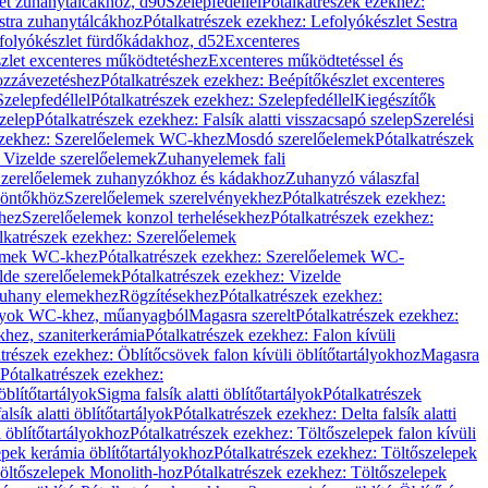
let zuhanytálcákhoz, d90
Szelepfedéllel
Pótalkatrészek ezekhez:
stra zuhanytálcákhoz
Pótalkatrészek ezekhez: Lefolyókészlet Sestra
efolyókészlet fürdőkádakhoz, d52
Excenteres
szlet excenteres működtetéshez
Excenteres működtetéssel és
ozzávezetéshez
Pótalkatrészek ezekhez: Beépítőkészlet excenteres
Szelepfedéllel
Pótalkatrészek ezekhez: Szelepfedéllel
Kiegészítők
szelep
Pótalkatrészek ezekhez: Falsík alatti visszacsapó szelep
Szerelési
ezekhez: Szerelőelemek WC-khez
Mosdó szerelőelemek
Pótalkatrészek
 Vizelde szerelőelemek
Zuhanyelemek fali
 Szerelőelemek zuhanyzókhoz és kádakhoz
Zuhanyzó válaszfal
iöntőkhöz
Szerelőelemek szerelvényekhez
Pótalkatrészek ezekhez:
hez
Szerelőelemek konzol terhelésekhez
Pótalkatrészek ezekhez:
lkatrészek ezekhez: Szerelőelemek
lemek WC-khez
Pótalkatrészek ezekhez: Szerelőelemek WC-
lde szerelőelemek
Pótalkatrészek ezekhez: Vizelde
uhany elemekhez
Rögzítésekhez
Pótalkatrészek ezekhez:
rtályok WC-khez, műanyagból
Magasra szerelt
Pótalkatrészek ezekhez:
khez, szaniterkerámia
Pótalkatrészek ezekhez: Falon kívüli
trészek ezekhez: Öblítőcsövek falon kívüli öblítőtartályokhoz
Magasra
Pótalkatrészek ezekhez:
 öblítőtartályok
Sigma falsík alatti öblítőtartályok
Pótalkatrészek
alsík alatti öblítőtartályok
Pótalkatrészek ezekhez: Delta falsík alatti
 öblítőtartályokhoz
Pótalkatrészek ezekhez: Töltőszelepek falon kívüli
epek kerámia öblítőtartályokhoz
Pótalkatrészek ezekhez: Töltőszelepek
öltőszelepek Monolith-hoz
Pótalkatrészek ezekhez: Töltőszelepek