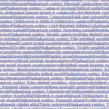
öntőkhöz
Bűzzárak
Pótalkatrészek ezekhez: Bűzzárak
Csatlakozókönyök
etek
Pótalkatrészek ezekhez: Csatlakozó készletek
Öblítőcső toldók
Pótal
 és zárókupakok
Átmeneti idomok és csatlakozók
Lefolyókészletek vize
szifonok
Pótalkatrészek ezekhez: Csigaszifonok
Falsík alatti szifonok
Pót
 ezekhez: Öblítőcsövek és öblítőcső toldók
Szifon csatlakozó
Pótalkatrés
idékhez
Pótalkatrészek ezekhez: Lefolyókészletek bidékhez
Csőszifonok
toldatos karimák
Pótalkatrészek ezekhez: Hegtoldatos karimák
Mosdóka
nyhez
Pótalkatrészek ezekhez: Mosdók szekrényhez
Pultra ültethető m
lig beépíthető mosdók
Pótalkatrészek ezekhez: Félig beépíthető mosdók
Sarokmosdó
Comfort kivitelű mosdók
Mosdók gyerekeknek
Pótalkatré
őmedencék
További mosdók
Pótalkatrészek ezekhez: További mosdók
Kiö
e
Gipszfelfogó medencék
Mosdókagylók tantermekhez
Kiegészítők
Mosdó
takarók
Kiegészítők
Szelepfedél
Rögzítési anyag
Dekorpanelek
Szerelőko
szekrénnyel
Mosdó készletek mosdószekrénnyel
Pótalkatrészek ezekhe
thető mosdó készletek mosdószekrénnyel
Beépíthető mosdó készletek m
ek ezekhez: Mosdószekrények
Kézmosókhoz
Pótalkatrészek ezekhez: 
edencés mosdókhoz
Bútorba építhető mosdó
Pótalkatrészek ezekhez: Bút
ókhoz
Mosdópultok
Pótalkatrészek ezekhez: Mosdópultok
Pultra ültethet
atrészek ezekhez: Pultra ültethető mosdóhoz, négyszögletes
Beépíthető
z: Kisméretű oldalsó szekrények
Magas kiegészítő szekrények
Pótalkatr
rények
Pótalkatrészek ezekhez: Faliszekrények
Fürdőszobabútor-kiegész
 ezekhez: Kiegészítők
Fiókbetétek és rendeződobozok
Törölközőtartó és 
oló aljzatok
Pótalkatrészek ezekhez: Dugaszoló aljzatok
További kiegés
al
Integrált világítás nélkül
Tükrös szekrények
Pótalkatrészek ezekhez: 
lágítás nélkül
Kiegészítők
Világítótestek
Fogantyúk
További kiegészítők
D