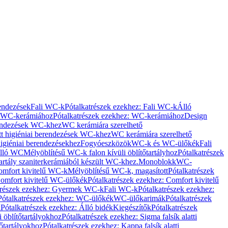
rendezések
Fali WC-k
Pótalkatrészek ezekhez: Fali WC-k
Álló
WC-kerámiához
Pótalkatrészek ezekhez: WC-kerámiához
Design
rendezések WC-khez
WC kerámiára szerelhető
t higiéniai berendezések WC-khez
WC kerámiára szerelhető
igiéniai berendezésekhez
Fogyóeszközök
WC-k és WC-ülőkék
Fali
Álló WC
Mélyöblítésű WC-k falon kívüli öblítőtartályhoz
Pótalkatrészek
tartály szaniterkerámiából készült WC-khez.
Monoblokk
WC-
omfort kivitelű WC-k
Mélyöblítésű WC-k, magasított
Pótalkatrészek
omfort kivitelű WC-ülőkék
Pótalkatrészek ezekhez: Comfort kivitelű
trészek ezekhez: Gyermek WC-k
Fali WC-k
Pótalkatrészek ezekhez:
Pótalkatrészek ezekhez: WC-ülőkék
WC-ülőkarimák
Pótalkatrészek
k
Pótalkatrészek ezekhez: Álló bidék
Kiegészítők
Pótalkatrészek
i öblítőtartályokhoz
Pótalkatrészek ezekhez: Sigma falsík alatti
tőtartályokhoz
Pótalkatrészek ezekhez: Kappa falsík alatti