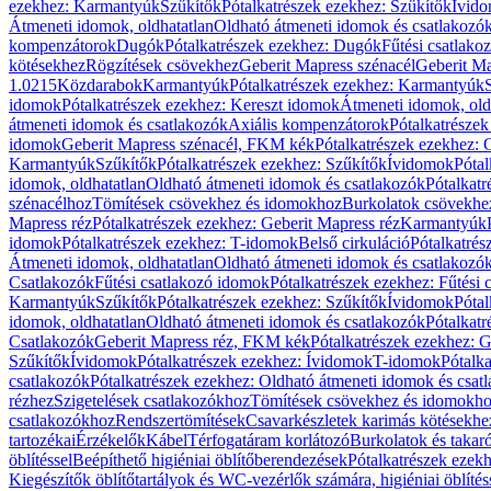
ezekhez: Karmantyúk
Szűkítők
Pótalkatrészek ezekhez: Szűkítők
Ívid
Átmeneti idomok, oldhatatlan
Oldható átmeneti idomok és csatlakozó
kompenzátorok
Dugók
Pótalkatrészek ezekhez: Dugók
Fűtési csatlako
kötésekhez
Rögzítések csövekhez
Geberit Mapress szénacél
Geberit Ma
1.0215
Közdarabok
Karmantyúk
Pótalkatrészek ezekhez: Karmantyúk
idomok
Pótalkatrészek ezekhez: Kereszt idomok
Átmeneti idomok, old
átmeneti idomok és csatlakozók
Axiális kompenzátorok
Pótalkatrésze
idomok
Geberit Mapress szénacél, FKM kék
Pótalkatrészek ezekhez:
Karmantyúk
Szűkítők
Pótalkatrészek ezekhez: Szűkítők
Ívidomok
Pótal
idomok, oldhatatlan
Oldható átmeneti idomok és csatlakozók
Pótalkatr
szénacélhoz
Tömítések csövekhez és idomokhoz
Burkolatok csövekhe
Mapress réz
Pótalkatrészek ezekhez: Geberit Mapress réz
Karmantyúk
idomok
Pótalkatrészek ezekhez: T-idomok
Belső cirkuláció
Pótalkatrés
Átmeneti idomok, oldhatatlan
Oldható átmeneti idomok és csatlakozó
Csatlakozók
Fűtési csatlakozó idomok
Pótalkatrészek ezekhez: Fűtési
Karmantyúk
Szűkítők
Pótalkatrészek ezekhez: Szűkítők
Ívidomok
Pótal
idomok, oldhatatlan
Oldható átmeneti idomok és csatlakozók
Pótalkatr
Csatlakozók
Geberit Mapress réz, FKM kék
Pótalkatrészek ezekhez: 
Szűkítők
Ívidomok
Pótalkatrészek ezekhez: Ívidomok
T-idomok
Pótalk
csatlakozók
Pótalkatrészek ezekhez: Oldható átmeneti idomok és csat
rézhez
Szigetelések csatlakozókhoz
Tömítések csövekhez és idomokh
csatlakozókhoz
Rendszertömítések
Csavarkészletek karimás kötésekhe
tartozékai
Érzékelők
Kábel
Térfogatáram korlátozó
Burkolatok és takar
öblítéssel
Beépíthető higiéniai öblítőberendezések
Pótalkatrészek ezekh
Kiegészítők öblítőtartályok és WC-vezérlők számára, higiéniai öblítés