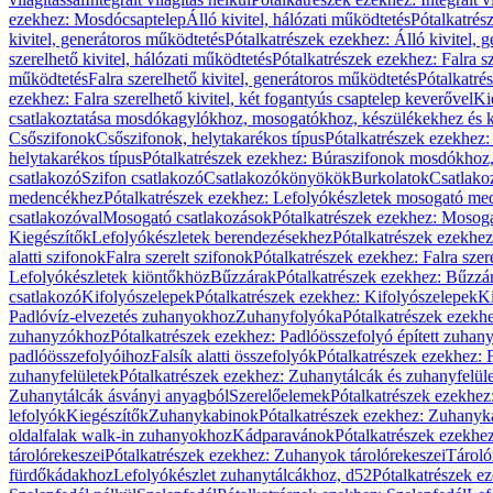
ezekhez: Mosdócsaptelep
Álló kivitel, hálózati működtetés
Pótalkatrés
kivitel, generátoros működtetés
Pótalkatrészek ezekhez: Álló kivitel, 
szerelhető kivitel, hálózati működtetés
Pótalkatrészek ezekhez: Falra sz
működtetés
Falra szerelhető kivitel, generátoros működtetés
Pótalkatré
ezekhez: Falra szerelhető kivitel, két fogantyús csaptelep keverővel
Ki
csatlakoztatása mosdókagylókhoz, mosogatókhoz, készülékekhez és
Csőszifonok
Csőszifonok, helytakarékos típus
Pótalkatrészek ezekhez:
helytakarékos típus
Pótalkatrészek ezekhez: Búraszifonok mosdókhoz, 
csatlakozó
Szifon csatlakozó
Csatlakozókönyökök
Burkolatok
Csatlako
medencékhez
Pótalkatrészek ezekhez: Lefolyókészletek mosogató m
csatlakozóval
Mosogató csatlakozások
Pótalkatrészek ezekhez: Mosoga
Kiegészítők
Lefolyókészletek berendezésekhez
Pótalkatrészek ezekhe
alatti szifonok
Falra szerelt szifonok
Pótalkatrészek ezekhez: Falra szer
Lefolyókészletek kiöntőkhöz
Bűzzárak
Pótalkatrészek ezekhez: Bűzzá
csatlakozó
Kifolyószelepek
Pótalkatrészek ezekhez: Kifolyószelepek
Ki
Padlóvíz-elvezetés zuhanyokhoz
Zuhanyfolyóka
Pótalkatrészek ezekh
zuhanyzókhoz
Pótalkatrészek ezekhez: Padlóösszefolyó épített zuha
padlóösszefolyóihoz
Falsík alatti összefolyók
Pótalkatrészek ezekhez: F
zuhanyfelületek
Pótalkatrészek ezekhez: Zuhanytálcák és zuhanyfelül
Zuhanytálcák ásványi anyagból
Szerelőelemek
Pótalkatrészek ezekhez
lefolyók
Kiegészítők
Zuhanykabinok
Pótalkatrészek ezekhez: Zuhanyk
oldalfalak walk-in zuhanyokhoz
Kádparavánok
Pótalkatrészek ezekh
tárolórekeszei
Pótalkatrészek ezekhez: Zuhanyok tárolórekeszei
Tároló
fürdőkádakhoz
Lefolyókészlet zuhanytálcákhoz, d52
Pótalkatrészek e