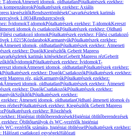
z: T-idomok
Átmeneti idomok, oldhatatlan
Pótalkatrészek ezekhez:
is kompenzátorok
Pótalkatrészek ezekhez: Axiális
ress kiegészítők
Rendszertömítések
Csavarkészletek karimás
zercsövek 1.0034
Rendszercsövek
khez: Ívidomok
T-idomok
Pótalkatrészek ezekhez: T-idomok
Kereszt
átmeneti idomok és csatlakozók
Pótalkatrészek ezekhez: Oldható
k
Fűtési csatlakozó idomok
Pótalkatrészek ezekhez: Fűtési csatlakozó
övek 1.0215
Közdarabok
Karmantyúk
Pótalkatrészek ezekhez:
ok
Átmeneti idomok, oldhatatlan
Pótalkatrészek ezekhez: Átmeneti
részek ezekhez: Dugók
Kiegészítők Geberit Mapress
savarkészletek karimás kötésekhez
Geberit Mapress réz
Geberit
Szűkítők
Ívidomok
Pótalkatrészek ezekhez: Ívidomok
T-
Kereszt idomok
Átmeneti idomok, oldhatatlan
Pótalkatrészek ezekhez:
k
Pótalkatrészek ezekhez: Dugók
Csatlakozók
Pótalkatrészek ezekhez:
erit Mapress réz, gáz
Karmantyúk
Pótalkatrészek ezekhez:
ok
Átmeneti idomok, oldhatatlan
Pótalkatrészek ezekhez: Átmeneti
részek ezekhez: Dugók
Csatlakozók
Pótalkatrészek ezekhez:
rmantyúk
Szűkítők
Pótalkatrészek ezekhez:
k ezekhez: Átmeneti idomok, oldhatatlan
Oldható átmeneti idomok és
ess rézhez
Pótalkatrészek ezekhez: Kiegészítők Geberit Mapress
oz
Pótalkatrészek ezekhez: Rögzítések
ezekhez: Higiéniai öblítőberendezések
Higiéniai öblítőberendezések
k ezekhez: Öblítőtartályok és WC-vezérlők higiéniai
 és WC-vezérlők számára, higiéniai öblítéssel
Pótalkatrészek ezekhez:
: Hálózati csatlakozó egységek
Hálózati