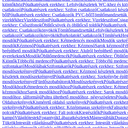
kiöntőkhöz
Pótalkatrészek ezekhez: Lefolyókészletek WC-khez és ki
csatlakozó
Pótalkatrészek ezekhez: Szifon csatlakozó
Csatlakozó készl
ből
Pótalkatrészek ezekhez: Csatlakozók PVC-ből
Tömítőmandzsetták
vizeldékhez
Vizeldeszifon
Pótalkatrészek ezekhez: Vizeldeszifon
Csiga
ezekhez: Csőszifonok
Öblítőcsövek és öblítőcső toldók
Pótalkatrészek
ezekhez: Csatlakozókönyökök
Tömítőmandzsetták
Lefolyókészletek b
csatlakozó
Csatlakozókönyökök
Burkolatok
Csatlakozók
Tömítések
Heg
mosdók
Pótalkatrészek ezekhez: Kétmedencés mosdók
Mosdók szekré
mosdók
Kézmosó
Pótalkatrészek ezekhez: Kézmosó
Sarok kézmosó
Fé
beépíthető mosdók
Pótalkatrészek ezekhez: Alulról beépíthető mosdók
gyerekeknek
Mosdók
Öblítőmedencék
Pótalkatrészek ezekhez: Öblít
Kiöntők
Többcélú medence
Pótalkatrészek ezekhez: Többcélú medenc
szifontakaró
Mosdólábak
Szifontakarók
Pótalkatrészek ezekhez: Szifon
mosdószekrénnyel
Pótalkatrészek ezekhez: Kézmosó készletek mosdó
készletek mosdószekrénnyel
Pótalkatrészek ezekhez: Szekrénybe épí
mosdószekrénnyel
Fürdőszobabútorok
Mosdószekrények
Pótalkatrész
Mosdókhoz
Kétmedencés mosdókhoz
Pótalkatrészek ezekhez: Kétm
kézmosókhoz
Sarok mosdókhoz
Pótalkatrészek ezekhez: Sarok mosd
mosdóhoz, tálformájú
Pultra ültethető mosdóhoz, négyszögletes
Pótalk
Oldalszekrények
Kisméretű oldalsó szekrények
Pótalkatrészek ezekhe
szekrények
Pótalkatrészek ezekhez: Középmagas szekrények
Faliszek
polcok
Pótalkatrészek ezekhez: Fali polcok
Kiegészítők
Pótalkatrészek
kampó
Világítótestek
Fogantyúk
Lábazatkészletek
Mágnestáblák
Dugasz
Tükrök
Integrált világítással
Pótalkatrészek ezekhez: Integrált világításs
világítással
Integrált világítás nélkül
Pótalkatrészek ezekhez: Integrált vi