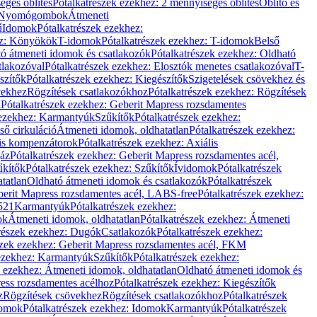
éges öblítés
Pótalkatrészek ezekhez: 2 mennyiséges öblítés
Öblítő és
Nyomógombok
Átmeneti
ű
Idomok
Pótalkatrészek ezekhez:
ez: Könyökök
T-idomok
Pótalkatrészek ezekhez: T-idomok
Belső
ó átmeneti idomok és csatlakozók
Pótalkatrészek ezekhez: Oldható
tlakozóval
Pótalkatrészek ezekhez: Elosztók menetes csatlakozóval
T-
szítők
Pótalkatrészek ezekhez: Kiegészítők
Szigetelések csövekhez és
vekhez
Rögzítések csatlakozókhoz
Pótalkatrészek ezekhez: Rögzítések
l
Pótalkatrészek ezekhez: Geberit Mapress rozsdamentes
 ezekhez: Karmantyúk
Szűkítők
Pótalkatrészek ezekhez:
ső cirkuláció
Átmeneti idomok, oldhatatlan
Pótalkatrészek ezekhez:
is kompenzátorok
Pótalkatrészek ezekhez: Axiális
gáz
Pótalkatrészek ezekhez: Geberit Mapress rozsdamentes acél,
űkítők
Pótalkatrészek ezekhez: Szűkítők
Ívidomok
Pótalkatrészek
tatlan
Oldható átmeneti idomok és csatlakozók
Pótalkatrészek
erit Mapress rozsdamentes acél, LABS-free
Pótalkatrészek ezekhez:
521
Karmantyúk
Pótalkatrészek ezekhez:
ok
Átmeneti idomok, oldhatatlan
Pótalkatrészek ezekhez: Átmeneti
részek ezekhez: Dugók
Csatlakozók
Pótalkatrészek ezekhez:
szek ezekhez: Geberit Mapress rozsdamentes acél, FKM
 ezekhez: Karmantyúk
Szűkítők
Pótalkatrészek ezekhez:
k ezekhez: Átmeneti idomok, oldhatatlan
Oldható átmeneti idomok és
ess rozsdamentes acélhoz
Pótalkatrészek ezekhez: Kiegészítők
z
Rögzítések csövekhez
Rögzítések csatlakozókhoz
Pótalkatrészek
omok
Pótalkatrészek ezekhez: Idomok
Karmantyúk
Pótalkatrészek