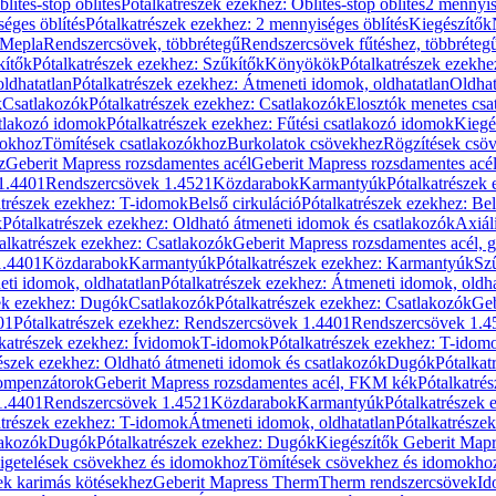
blítés-stop öblítés
Pótalkatrészek ezekhez: Öblítés-stop öblítés
2 mennyis
éges öblítés
Pótalkatrészek ezekhez: 2 mennyiséges öblítés
Kiegészítők
 Mepla
Rendszercsövek, többrétegű
Rendszercsövek fűtéshez, többréteg
kítők
Pótalkatrészek ezekhez: Szűkítők
Könyökök
Pótalkatrészek ezekh
ldhatatlan
Pótalkatrészek ezekhez: Átmeneti idomok, oldhatatlan
Oldhat
k
Csatlakozók
Pótalkatrészek ezekhez: Csatlakozók
Elosztók menetes csa
atlakozó idomok
Pótalkatrészek ezekhez: Fűtési csatlakozó idomok
Kiegé
mokhoz
Tömítések csatlakozókhoz
Burkolatok csövekhez
Rögzítések csö
z
Geberit Mapress rozsdamentes acél
Geberit Mapress rozsdamentes acé
 1.4401
Rendszercsövek 1.4521
Közdarabok
Karmantyúk
Pótalkatrészek
atrészek ezekhez: T-idomok
Belső cirkuláció
Pótalkatrészek ezekhez: Bel
k
Pótalkatrészek ezekhez: Oldható átmeneti idomok és csatlakozók
Axiál
alkatrészek ezekhez: Csatlakozók
Geberit Mapress rozsdamentes acél, 
1.4401
Közdarabok
Karmantyúk
Pótalkatrészek ezekhez: Karmantyúk
Sz
ti idomok, oldhatatlan
Pótalkatrészek ezekhez: Átmeneti idomok, oldha
ek ezekhez: Dugók
Csatlakozók
Pótalkatrészek ezekhez: Csatlakozók
Geb
01
Pótalkatrészek ezekhez: Rendszercsövek 1.4401
Rendszercsövek 1.4
katrészek ezekhez: Ívidomok
T-idomok
Pótalkatrészek ezekhez: T-idom
észek ezekhez: Oldható átmeneti idomok és csatlakozók
Dugók
Pótalkat
kompenzátorok
Geberit Mapress rozsdamentes acél, FKM kék
Pótalkatré
1.4401
Rendszercsövek 1.4521
Közdarabok
Karmantyúk
Pótalkatrészek
atrészek ezekhez: T-idomok
Átmeneti idomok, oldhatatlan
Pótalkatrésze
lakozók
Dugók
Pótalkatrészek ezekhez: Dugók
Kiegészítők Geberit Mapr
igetelések csövekhez és idomokhoz
Tömítések csövekhez és idomokho
ek karimás kötésekhez
Geberit Mapress Therm
Therm rendszercsövek
Id