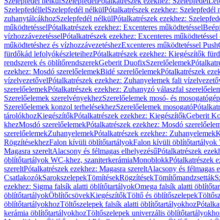
Szelepfedél nélkül
Szelepfedél
Pótalkatrészek ezekhez: Szelepfedél
Lef
Szelepfedéllel
Szelepfedél nélkül
Pótalkatrészek ezekhez: Szelepfedél 
zuhanytálcákhoz
Szelepfedél nélkül
Pótalkatrészek ezekhez: Szelepfed
működtetéssel
Pótalkatrészek ezekhez: Excenteres működtetéssel
Beépí
vízhozzávezetéssel
Pótalkatrészek ezekhez: Excenteres működtetéssel 
működtetéshez és vízhozzávezetéshez
Excenteres működtetéssel Push
fürdőkád lefolyókészleteihez
Pótalkatrészek ezekhez: Kiegészítők fürd
rendszerek és öblítőrendszerek
Geberit Duofix
Szerelőelemek
Pótalkat
ezekhez: Mosdó szerelőelemek
Bidé szerelőelemek
Pótalkatrészek eze
vízelvezetővel
Pótalkatrészek ezekhez: Zuhanyelemek fali vízelvezető
szerelőelemek
Pótalkatrészek ezekhez: Zuhanyzó válaszfal szerelőele
Szerelőelemek szerelvényekhez
Szerelőelemek mosó- és mosogatógé
Szerelőelemek konzol terhelésekhez
Szerelőelemek mosogató
Pótalkat
tárolókhoz
Kiegészítők
Pótalkatrészek ezekhez: Kiegészítők
Geberit K
khez
Mosdó szerelőelemek
Pótalkatrészek ezekhez: Mosdó szerelőele
szerelőelemek
Zuhanyelemek
Pótalkatrészek ezekhez: Zuhanyelemek
K
Rögzítésekhez
Falon kívüli öblítőtartályok
Falon kívüli öblítőtartály
Magasra szerelt
Alacsony és félmagas elhelyezésű
Pótalkatrészek ezek
öblítőtartályok WC-khez, szaniterkerámia
Monoblokk
Pótalkatrészek 
szerelt
Pótalkatrészek ezekhez: Magasra szerelt
Alacsony és félmagas e
Csatlakozók
Sarokszelepek
Tömítések
Rögzítések
Tömítőmandzsetták
S
ezekhez: Sigma falsík alatti öblítőtartályok
Omega falsík alatti öblítőta
öblítőtartályok
Öblítőcsövek
Kiegészítők
Töltő és öblítőszelepek
Töltős
öblítőtartályokhoz
Töltőszelepek falsík alatti öblítőtartályokhoz
Pótalka
kerámia öblítőtartályokhoz
Töltőszelepek univerzális öblítőtartályokho