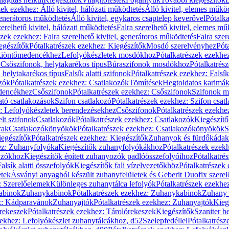
zek ezekhez: Álló kivitel, hálózati működtetés
Álló kivitel, elemes műkö
generátoros működtetés
Álló kivitel, egykaros csaptelep keverővel
Pótalka
erelhető kivitel, hálózati működtetés
Falra szerelhető kivitel, elemes mű
szek ezekhez: Falra szerelhető kivitel, generátoros működtetés
Falra szer
egészítők
Pótalkatrészek ezekhez: Kiegészítők
Mosdó szerelvényhez
Pót
 kiöntőmedencékhez
Lefolyókészletek mosdókhoz
Pótalkatrészek ezekhe
 Csőszifonok, helytakarékos típus
Búraszifonok mosdókhoz
Pótalkatrés
helytakarékos típus
Falsík alatti szifonok
Pótalkatrészek ezekhez: Falsík 
zók
Pótalkatrészek ezekhez: Csatlakozók
Tömítések
Hegtoldatos karimá
edencékhez
Csőszifonok
Pótalkatrészek ezekhez: Csőszifonok
Szifonok m
tó csatlakozások
Szifon csatlakozó
Pótalkatrészek ezekhez: Szifon csat
z: Lefolyókészletek berendezésekhez
Csőszifonok
Pótalkatrészek ezekhe
elt szifonok
Csatlakozók
Pótalkatrészek ezekhez: Csatlakozók
Kiegészít
rak
Csatlakozókönyökök
Pótalkatrészek ezekhez: Csatlakozókönyökök
S
egészítők
Pótalkatrészek ezekhez: Kiegészítők
Zuhanyok és fürdőkádak
ez: Zuhanyfolyóka
Kiegészítők zuhanyfolyókákhoz
Pótalkatrészek ezek
nyzókhoz
Kiegészítők épített zuhanyozók padlóösszefolyóihoz
Pótalkatré
alsík alatti összefolyók
Kiegészítők fali vízelvezetőkhöz
Pótalkatrészek 
etek
Ásványi anyagból készült zuhanyfelületek és Geberit Duofix szere
: Szerelőelemek
Különleges zuhanytálca lefolyók
Pótalkatrészek ezekhe
abinok
Zuhanykabinok
Pótalkatrészek ezekhez: Zuhanykabinok
Zuhany 
ez: Kádparavánok
Zuhanyajtók
Pótalkatrészek ezekhez: Zuhanyajtók
Kieg
rekeszek
Pótalkatrészek ezekhez: Tárolórekeszek
Kiegészítők
Szaniter b
zekhez: Lefolyókészlet zuhanytálcákhoz, d52
Szelepfedéllel
Pótalkatrész