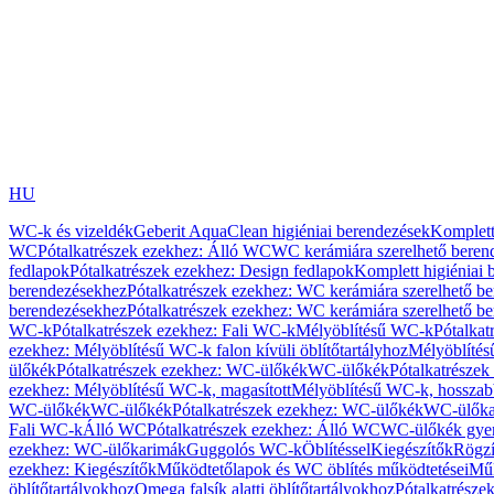
HU
WC-k és vizeldék
Geberit AquaClean higiéniai berendezések
Komplett
WC
Pótalkatrészek ezekhez: Álló WC
WC kerámiára szerelhető beren
fedlapok
Pótalkatrészek ezekhez: Design fedlapok
Komplett higiéniai
berendezésekhez
Pótalkatrészek ezekhez: WC kerámiára szerelhető b
berendezésekhez
Pótalkatrészek ezekhez: WC kerámiára szerelhető b
WC-k
Pótalkatrészek ezekhez: Fali WC-k
Mélyöblítésű WC-k
Pótalkat
ezekhez: Mélyöblítésű WC-k falon kívüli öblítőtartályhoz
Mélyöblíté
ülőkék
Pótalkatrészek ezekhez: WC-ülőkék
WC-ülőkék
Pótalkatrésze
ezekhez: Mélyöblítésű WC-k, magasított
Mélyöblítésű WC-k, hosszabb
WC-ülőkék
WC-ülőkék
Pótalkatrészek ezekhez: WC-ülőkék
WC-ülőka
Fali WC-k
Álló WC
Pótalkatrészek ezekhez: Álló WC
WC-ülőkék gye
ezekhez: WC-ülőkarimák
Guggolós WC-k
Öblítéssel
Kiegészítők
Rögzí
ezekhez: Kiegészítők
Működtetőlapok és WC öblítés működtetései
Műk
öblítőtartályokhoz
Omega falsík alatti öblítőtartályokhoz
Pótalkatrészek