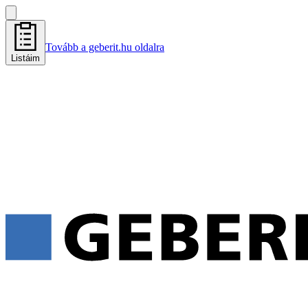
Tovább a geberit.hu oldalra
Listáim