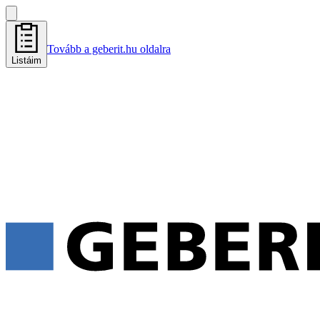
Tovább a geberit.hu oldalra
Listáim