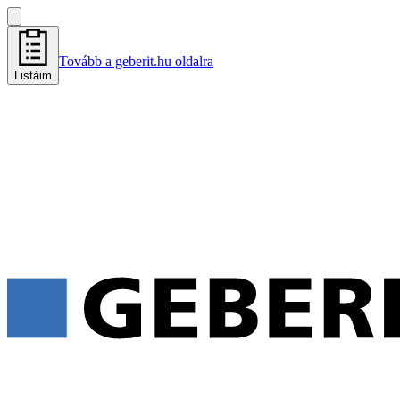
Tovább a geberit.hu oldalra
Listáim