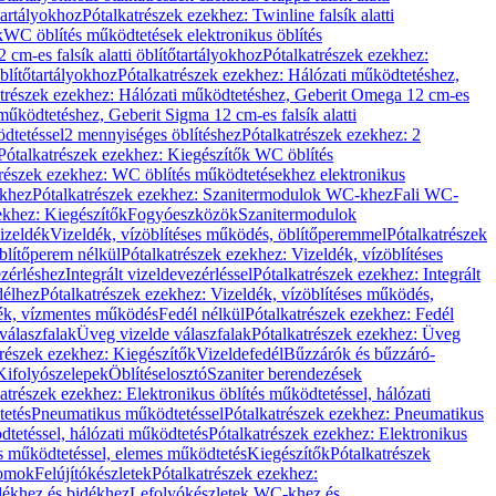
őtartályokhoz
Pótalkatrészek ezekhez: Twinline falsík alatti
k
WC öblítés működtetések elektronikus öblítés
cm-es falsík alatti öblítőtartályokhoz
Pótalkatrészek ezekhez:
blítőtartályokhoz
Pótalkatrészek ezekhez: Hálózati működtetéshez,
atrészek ezekhez: Hálózati működtetéshez, Geberit Omega 12 cm-es
űködtetéshez, Geberit Sigma 12 cm-es falsík alatti
dtetéssel
2 mennyiséges öblítéshez
Pótalkatrészek ezekhez: 2
Pótalkatrészek ezekhez: Kiegészítők WC öblítés
trészek ezekhez: WC öblítés működtetésekhez elektronikus
khez
Pótalkatrészek ezekhez: Szanitermodulok WC-khez
Fali WC-
ekhez: Kiegészítők
Fogyóeszközök
Szanitermodulok
izeldék
Vizeldék, vízöblítéses működés, öblítőperemmel
Pótalkatrészek
blítőperem nélkül
Pótalkatrészek ezekhez: Vizeldék, vízöblítéses
ezérléshez
Integrált vizeldevezérléssel
Pótalkatrészek ezekhez: Integrált
délhez
Pótalkatrészek ezekhez: Vizeldék, vízöblítéses működés,
dék, vízmentes működés
Fedél nélkül
Pótalkatrészek ezekhez: Fedél
válaszfalak
Üveg vizelde válaszfalak
Pótalkatrészek ezekhez: Üveg
trészek ezekhez: Kiegészítők
Vizeldefedél
Bűzzárók és bűzzáró-
Kifolyószelepek
Öblítéselosztó
Szaniter berendezések
atrészek ezekhez: Elektronikus öblítés működtetéssel, hálózati
tetés
Pneumatikus működtetéssel
Pótalkatrészek ezekhez: Pneumatikus
dtetéssel, hálózati működtetés
Pótalkatrészek ezekhez: Elektronikus
és működtetéssel, elemes működtetés
Kiegészítők
Pótalkatrészek
domok
Felújítókészletek
Pótalkatrészek ezekhez:
dékhez és bidékhez
Lefolyókészletek WC-khez és