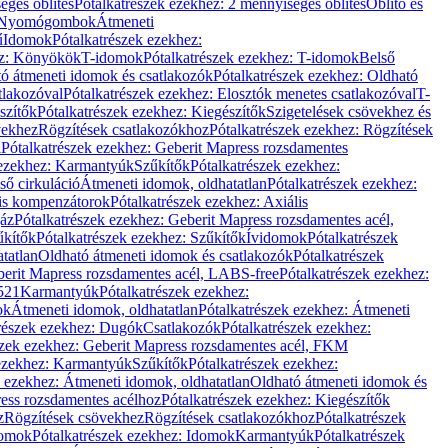
éges öblítés
Pótalkatrészek ezekhez: 2 mennyiséges öblítés
Öblítő és
Nyomógombok
Átmeneti
ű
Idomok
Pótalkatrészek ezekhez:
ez: Könyökök
T-idomok
Pótalkatrészek ezekhez: T-idomok
Belső
ó átmeneti idomok és csatlakozók
Pótalkatrészek ezekhez: Oldható
tlakozóval
Pótalkatrészek ezekhez: Elosztók menetes csatlakozóval
T-
szítők
Pótalkatrészek ezekhez: Kiegészítők
Szigetelések csövekhez és
vekhez
Rögzítések csatlakozókhoz
Pótalkatrészek ezekhez: Rögzítések
l
Pótalkatrészek ezekhez: Geberit Mapress rozsdamentes
 ezekhez: Karmantyúk
Szűkítők
Pótalkatrészek ezekhez:
ső cirkuláció
Átmeneti idomok, oldhatatlan
Pótalkatrészek ezekhez:
is kompenzátorok
Pótalkatrészek ezekhez: Axiális
gáz
Pótalkatrészek ezekhez: Geberit Mapress rozsdamentes acél,
űkítők
Pótalkatrészek ezekhez: Szűkítők
Ívidomok
Pótalkatrészek
tatlan
Oldható átmeneti idomok és csatlakozók
Pótalkatrészek
erit Mapress rozsdamentes acél, LABS-free
Pótalkatrészek ezekhez:
521
Karmantyúk
Pótalkatrészek ezekhez:
ok
Átmeneti idomok, oldhatatlan
Pótalkatrészek ezekhez: Átmeneti
részek ezekhez: Dugók
Csatlakozók
Pótalkatrészek ezekhez:
szek ezekhez: Geberit Mapress rozsdamentes acél, FKM
 ezekhez: Karmantyúk
Szűkítők
Pótalkatrészek ezekhez:
k ezekhez: Átmeneti idomok, oldhatatlan
Oldható átmeneti idomok és
ess rozsdamentes acélhoz
Pótalkatrészek ezekhez: Kiegészítők
z
Rögzítések csövekhez
Rögzítések csatlakozókhoz
Pótalkatrészek
omok
Pótalkatrészek ezekhez: Idomok
Karmantyúk
Pótalkatrészek