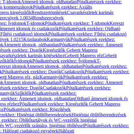
z: T-idomok
Átmeneti idomok, oldhatatlan
Pótalkatrészek ezekhez:
is kompenzátorok
Pótalkatrészek ezekhez: Axiális
ress kiegészítők
Rendszertömítések
Csavarkészletek karimás
zercsövek 1.0034
Rendszercsövek
khez: Ívidomok
T-idomok
Pótalkatrészek ezekhez: T-idomok
Kereszt
átmeneti idomok és csatlakozók
Pótalkatrészek ezekhez: Oldható
k
Fűtési csatlakozó idomok
Pótalkatrészek ezekhez: Fűtési csatlakozó
övek 1.0215
Közdarabok
Karmantyúk
Pótalkatrészek ezekhez:
ok
Átmeneti idomok, oldhatatlan
Pótalkatrészek ezekhez: Átmeneti
részek ezekhez: Dugók
Kiegészítők Geberit Mapress
savarkészletek karimás kötésekhez
Geberit Mapress réz
Geberit
Szűkítők
Ívidomok
Pótalkatrészek ezekhez: Ívidomok
T-
Kereszt idomok
Átmeneti idomok, oldhatatlan
Pótalkatrészek ezekhez:
k
Pótalkatrészek ezekhez: Dugók
Csatlakozók
Pótalkatrészek ezekhez:
erit Mapress réz, gáz
Karmantyúk
Pótalkatrészek ezekhez:
ok
Átmeneti idomok, oldhatatlan
Pótalkatrészek ezekhez: Átmeneti
részek ezekhez: Dugók
Csatlakozók
Pótalkatrészek ezekhez:
rmantyúk
Szűkítők
Pótalkatrészek ezekhez:
k ezekhez: Átmeneti idomok, oldhatatlan
Oldható átmeneti idomok és
ess rézhez
Pótalkatrészek ezekhez: Kiegészítők Geberit Mapress
oz
Pótalkatrészek ezekhez: Rögzítések
ezekhez: Higiéniai öblítőberendezések
Higiéniai öblítőberendezések
k ezekhez: Öblítőtartályok és WC-vezérlők higiéniai
 és WC-vezérlők számára, higiéniai öblítéssel
Pótalkatrészek ezekhez:
: Hálózati csatlakozó egységek
Hálózati