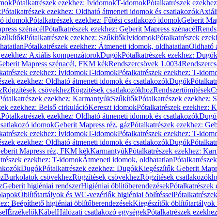
omok
Pótalkatrészek ezekhez: Ívidomok
T-idomok
Pótalkatrészek ezekhe
k
Pótalkatrészek ezekhez: Oldható átmeneti idomok és csatlakozók
Axiál
zó idomok
Pótalkatrészek ezekhez: Fűtési csatlakozó idomok
Geberit Map
press szénacél
Pótalkatrészek ezekhez: Geberit Mapress szénacél
Rends
Szűkítők
Pótalkatrészek ezekhez: Szűkítők
Ívidomok
Pótalkatrészek eze
hatatlan
Pótalkatrészek ezekhez: Átmeneti idomok, oldhatatlan
Oldható 
k ezekhez: Axiális kompenzátorok
Dugók
Pótalkatrészek ezekhez: Dugó
 Geberit Mapress szénacél, FKM kék
Rendszercsövek 1.0034
Rendszercs
katrészek ezekhez: Ívidomok
T-idomok
Pótalkatrészek ezekhez: T-idom
észek ezekhez: Oldható átmeneti idomok és csatlakozók
Dugók
Pótalkat
z
Rögzítések csövekhez
Rögzítések csatlakozókhoz
Rendszertömítések
C
Pótalkatrészek ezekhez: Karmantyúk
Szűkítők
Pótalkatrészek ezekhez: 
zek ezekhez: Belső cirkuláció
Kereszt idomok
Pótalkatrészek ezekhez: 
k
Pótalkatrészek ezekhez: Oldható átmeneti idomok és csatlakozók
Dugó
 csatlakozó idomok
Geberit Mapress réz, gáz
Pótalkatrészek ezekhez: Geb
katrészek ezekhez: Ívidomok
T-idomok
Pótalkatrészek ezekhez: T-idom
észek ezekhez: Oldható átmeneti idomok és csatlakozók
Dugók
Pótalkat
Geberit Mapress réz, FKM kék
Karmantyúk
Pótalkatrészek ezekhez: Ka
atrészek ezekhez: T-idomok
Átmeneti idomok, oldhatatlan
Pótalkatrésze
lakozók
Dugók
Pótalkatrészek ezekhez: Dugók
Kiegészítők Geberit Mapr
oz
Burkolatok csövekhez
Rögzítések csövekhez
Rögzítések csatlakozókh
z
Geberit higiéniai rendszer
Higiéniai öblítőberendezések
Pótalkatrészek 
ólapok
Öblítőtartályok és WC-vezérlők higiéniai öblítéssel
Pótalkatrésze
ez: Beépíthető higiéniai öblítőberendezések
Kiegészítők öblítőtartályok
sel
Érzékelők
Kábel
Hálózati csatlakozó egységek
Pótalkatrészek ezekhez