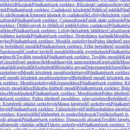
öntőkhöz
Bűzzárak
Pótalkatrészek ezekhez: Bűzzárak
Csatlakozókönyök
etek
Pótalkatrészek ezekhez: Csatlakozó készletek
Öblítőcső toldók
Pótal
 és zárókupakok
Átmeneti idomok és csatlakozók
Lefolyókészletek vize
szifonok
Pótalkatrészek ezekhez: Csigaszifonok
Falsík alatti szifonok
Pót
 ezekhez: Öblítőcsövek és öblítőcső toldók
Szifon csatlakozó
Pótalkatrés
idékhez
Pótalkatrészek ezekhez: Lefolyókészletek bidékhez
Csőszifonok
toldatos karimák
Pótalkatrészek ezekhez: Hegtoldatos karimák
Mosdóka
nyhez
Pótalkatrészek ezekhez: Mosdók szekrényhez
Pultra ültethető m
lig beépíthető mosdók
Pótalkatrészek ezekhez: Félig beépíthető mosdók
Sarokmosdó
Comfort kivitelű mosdók
Mosdók gyerekeknek
Pótalkatré
őmedencék
További mosdók
Pótalkatrészek ezekhez: További mosdók
Kiö
e
Gipszfelfogó medencék
Mosdókagylók tantermekhez
Kiegészítők
Mosdó
takarók
Kiegészítők
Szelepfedél
Rögzítési anyag
Dekorpanelek
Szerelőko
szekrénnyel
Mosdó készletek mosdószekrénnyel
Pótalkatrészek ezekhe
thető mosdó készletek mosdószekrénnyel
Beépíthető mosdó készletek m
ek ezekhez: Mosdószekrények
Kézmosókhoz
Pótalkatrészek ezekhez: 
edencés mosdókhoz
Bútorba építhető mosdó
Pótalkatrészek ezekhez: Bút
ókhoz
Mosdópultok
Pótalkatrészek ezekhez: Mosdópultok
Pultra ültethet
atrészek ezekhez: Pultra ültethető mosdóhoz, négyszögletes
Beépíthető
z: Kisméretű oldalsó szekrények
Magas kiegészítő szekrények
Pótalkatr
rények
Pótalkatrészek ezekhez: Faliszekrények
Fürdőszobabútor-kiegész
 ezekhez: Kiegészítők
Fiókbetétek és rendeződobozok
Törölközőtartó és 
oló aljzatok
Pótalkatrészek ezekhez: Dugaszoló aljzatok
További kiegés
al
Integrált világítás nélkül
Tükrös szekrények
Pótalkatrészek ezekhez: 
lágítás nélkül
Kiegészítők
Világítótestek
Fogantyúk
További kiegészítők
D