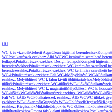
HU
WC-k és vizeldék
Geberit AquaClean higiéniai berendezések
Komplett
WC
Pótalkatrészek ezekhez: Álló WC
WC kerámiára szerelhető beren
fedlapok
Pótalkatrészek ezekhez: Design fedlapok
Komplett higiéniai
berendezésekhez
Pótalkatrészek ezekhez: WC kerámiára szerelhető b
berendezésekhez
Pótalkatrészek ezekhez: WC kerámiára szerelhető b
WC-k
Pótalkatrészek ezekhez: Fali WC-k
Mélyöblítésű WC-k
Pótalkat
ezekhez: Mélyöblítésű WC-k falon kívüli öblítőtartályhoz
Mélyöblíté
ülőkék
Pótalkatrészek ezekhez: WC-ülőkék
WC-ülőkék
Pótalkatrésze
ezekhez: Mélyöblítésű WC-k, magasított
Mélyöblítésű WC-k, hosszabb
WC-ülőkék
WC-ülőkék
Pótalkatrészek ezekhez: WC-ülőkék
WC-ülőka
Fali WC-k
Álló WC
Pótalkatrészek ezekhez: Álló WC
WC-ülőkék gye
ezekhez: WC-ülőkarimák
Guggolós WC-k
Öblítéssel
Kiegészítők
Rögzí
ezekhez: Kiegészítők
Működtetőlapok és WC öblítés működtetései
Műk
öblítőtartályokhoz
Omega falsík alatti öblítőtartályokhoz
Pótalkatrészek