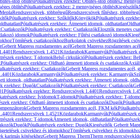
blítés-stop öblítés
Pótalkatrészek ezekhez: Öblítés-stop öblítés
2 mennyis
éges öblítés
Pótalkatrészek ezekhez: 2 mennyiséges öblítés
Kiegészítők
 Mepla
Rendszercsövek, többrétegű
Rendszercsövek fűtéshez, többréteg
kítők
Pótalkatrészek ezekhez: Szűkítők
Könyökök
Pótalkatrészek ezekh
ldhatatlan
Pótalkatrészek ezekhez: Átmeneti idomok, oldhatatlan
Oldhat
k
Csatlakozók
Pótalkatrészek ezekhez: Csatlakozók
Elosztók menetes csa
atlakozó idomok
Pótalkatrészek ezekhez: Fűtési csatlakozó idomok
Kiegé
mokhoz
Tömítések csatlakozókhoz
Burkolatok csövekhez
Rögzítések csö
z
Geberit Mapress rozsdamentes acél
Geberit Mapress rozsdamentes acé
 1.4401
Rendszercsövek 1.4521
Közdarabok
Karmantyúk
Pótalkatrészek
atrészek ezekhez: T-idomok
Belső cirkuláció
Pótalkatrészek ezekhez: Bel
k
Pótalkatrészek ezekhez: Oldható átmeneti idomok és csatlakozók
Axiál
alkatrészek ezekhez: Csatlakozók
Geberit Mapress rozsdamentes acél, 
1.4401
Közdarabok
Karmantyúk
Pótalkatrészek ezekhez: Karmantyúk
Sz
ti idomok, oldhatatlan
Pótalkatrészek ezekhez: Átmeneti idomok, oldha
ek ezekhez: Dugók
Csatlakozók
Pótalkatrészek ezekhez: Csatlakozók
Geb
01
Pótalkatrészek ezekhez: Rendszercsövek 1.4401
Rendszercsövek 1.4
katrészek ezekhez: Ívidomok
T-idomok
Pótalkatrészek ezekhez: T-idom
észek ezekhez: Oldható átmeneti idomok és csatlakozók
Dugók
Pótalkat
kompenzátorok
Geberit Mapress rozsdamentes acél, FKM kék
Pótalkatré
1.4401
Rendszercsövek 1.4521
Közdarabok
Karmantyúk
Pótalkatrészek
atrészek ezekhez: T-idomok
Átmeneti idomok, oldhatatlan
Pótalkatrésze
lakozók
Dugók
Pótalkatrészek ezekhez: Dugók
Kiegészítők Geberit Mapr
igetelések csövekhez és idomokhoz
Tömítések csövekhez és idomokho
ek karimás kötésekhez
Geberit Mapress Therm
Therm rendszercsövek
Id