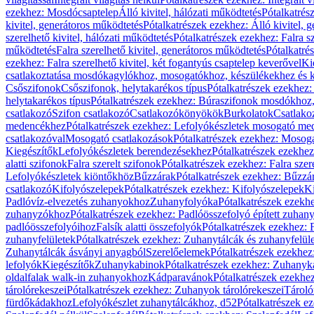
ezekhez: Mosdócsaptelep
Álló kivitel, hálózati működtetés
Pótalkatrés
kivitel, generátoros működtetés
Pótalkatrészek ezekhez: Álló kivitel, 
szerelhető kivitel, hálózati működtetés
Pótalkatrészek ezekhez: Falra sz
működtetés
Falra szerelhető kivitel, generátoros működtetés
Pótalkatré
ezekhez: Falra szerelhető kivitel, két fogantyús csaptelep keverővel
Ki
csatlakoztatása mosdókagylókhoz, mosogatókhoz, készülékekhez és
Csőszifonok
Csőszifonok, helytakarékos típus
Pótalkatrészek ezekhez:
helytakarékos típus
Pótalkatrészek ezekhez: Búraszifonok mosdókhoz, 
csatlakozó
Szifon csatlakozó
Csatlakozókönyökök
Burkolatok
Csatlako
medencékhez
Pótalkatrészek ezekhez: Lefolyókészletek mosogató m
csatlakozóval
Mosogató csatlakozások
Pótalkatrészek ezekhez: Mosoga
Kiegészítők
Lefolyókészletek berendezésekhez
Pótalkatrészek ezekhe
alatti szifonok
Falra szerelt szifonok
Pótalkatrészek ezekhez: Falra szer
Lefolyókészletek kiöntőkhöz
Bűzzárak
Pótalkatrészek ezekhez: Bűzzá
csatlakozó
Kifolyószelepek
Pótalkatrészek ezekhez: Kifolyószelepek
Ki
Padlóvíz-elvezetés zuhanyokhoz
Zuhanyfolyóka
Pótalkatrészek ezekh
zuhanyzókhoz
Pótalkatrészek ezekhez: Padlóösszefolyó épített zuha
padlóösszefolyóihoz
Falsík alatti összefolyók
Pótalkatrészek ezekhez: F
zuhanyfelületek
Pótalkatrészek ezekhez: Zuhanytálcák és zuhanyfelül
Zuhanytálcák ásványi anyagból
Szerelőelemek
Pótalkatrészek ezekhez
lefolyók
Kiegészítők
Zuhanykabinok
Pótalkatrészek ezekhez: Zuhanyk
oldalfalak walk-in zuhanyokhoz
Kádparavánok
Pótalkatrészek ezekh
tárolórekeszei
Pótalkatrészek ezekhez: Zuhanyok tárolórekeszei
Tároló
fürdőkádakhoz
Lefolyókészlet zuhanytálcákhoz, d52
Pótalkatrészek e