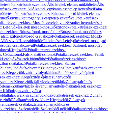
dtetés
Pótalkatrészek ezekhez: Álló kivitel, elemes működtetés
Álló
trészek ezekhez: Álló kivitel, egykaros csaptelep keverővel
Falra
ködtetés
Pótalkatrészek ezekhez: Falra szerelhető kivitel, elemes
elhető kivitel, két fogantyús csaptelep keverővel
Pótalkatrészek
alkatrészek ezekhez: Mosdó szerelvényhez
Szaniter berendezések
z: Lefolyókészletek mosdókhoz
Csőszifonok
Pótalkatrészek ezekhez:
zek ezekhez: Búraszifonok mosdókhoz
Búraszifonok mosdókhoz,
alatti szifonok
Mosdó csatlakozó
Pótalkatrészek ezekhez: Mosdó
k
Állócsövek
Hosszabbítók
Működtetések
Lefolyókészletek mosogató
osógép csatlakozóval
Pótalkatrészek ezekhez: Szifonok mosógép
lakozó
Kiegészítők
Pótalkatrészek ezekhez:
z: Csőszifonok
Falsík alatti szifonok
Pótalkatrészek ezekhez: Falsík
ők
Lefolyókészletek kiöntőkhöz
Pótalkatrészek ezekhez:
zifon csatlakozó
Pótalkatrészek ezekhez: Szifon
Zuhany
Padlóvíz-elvezetés zuhanyokhoz
Pótalkatrészek ezekhez:
hez: Kiegészítők zuhanyfolyókákhoz
Padlóösszefolyó épített
szek ezekhez: Kiegészítők épített zuhanyozók
ezekhez: Kiegészítők fali vízelvezetőkhöz
Zuhanytálcák és
lőelemek
Zuhanytálcák ásványi anyagból
Pótalkatrészek ezekhez:
z: Különleges zuhanytálca
oldalfalak walk-in zuhanyokhoz
Pótalkatrészek ezekhez: Zuhany
észítők
Pótalkatrészek ezekhez: Kiegészítők
Zuhanyok
erendezések csatlakoztatása zuhanyokhoz és
ek ezekhez: Szelepfedéllel
Szelepfedél nélkül
Pótalkatrészek ezekhez: