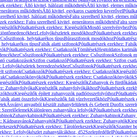
zek ezekhez: Álló kivitel, hálózati működtetés
Álló kivitel, elemes műkö
generátoros működtetés
Álló kivitel, egykaros csaptelep keverővel
Pótalka
erelhető kivitel, hálózati működtetés
Falra szerelhető kivitel, elemes mű
szek ezekhez: Falra szerelhető kivitel, generátoros működtetés
Falra szer
egészítők
Pótalkatrészek ezekhez: Kiegészítők
Mosdó szerelvényhez
Pót
 kiöntőmedencékhez
Lefolyókészletek mosdókhoz
Pótalkatrészek ezekhe
 Csőszifonok, helytakarékos típus
Búraszifonok mosdókhoz
Pótalkatrés
helytakarékos típus
Falsík alatti szifonok
Pótalkatrészek ezekhez: Falsík 
zók
Pótalkatrészek ezekhez: Csatlakozók
Tömítések
Hegtoldatos karimá
edencékhez
Csőszifonok
Pótalkatrészek ezekhez: Csőszifonok
Szifonok m
tó csatlakozások
Szifon csatlakozó
Pótalkatrészek ezekhez: Szifon csat
z: Lefolyókészletek berendezésekhez
Csőszifonok
Pótalkatrészek ezekhe
elt szifonok
Csatlakozók
Pótalkatrészek ezekhez: Csatlakozók
Kiegészít
rak
Csatlakozókönyökök
Pótalkatrészek ezekhez: Csatlakozókönyökök
S
egészítők
Pótalkatrészek ezekhez: Kiegészítők
Zuhanyok és fürdőkádak
ez: Zuhanyfolyóka
Kiegészítők zuhanyfolyókákhoz
Pótalkatrészek ezek
nyzókhoz
Kiegészítők épített zuhanyozók padlóösszefolyóihoz
Pótalkatré
alsík alatti összefolyók
Kiegészítők fali vízelvezetőkhöz
Pótalkatrészek 
etek
Ásványi anyagból készült zuhanyfelületek és Geberit Duofix szere
: Szerelőelemek
Különleges zuhanytálca lefolyók
Pótalkatrészek ezekhe
abinok
Zuhanykabinok
Pótalkatrészek ezekhez: Zuhanykabinok
Zuhany 
ez: Kádparavánok
Zuhanyajtók
Pótalkatrészek ezekhez: Zuhanyajtók
Kieg
rekeszek
Pótalkatrészek ezekhez: Tárolórekeszek
Kiegészítők
Szaniter b
zekhez: Lefolyókészlet zuhanytálcákhoz, d52
Szelepfedéllel
Pótalkatrész