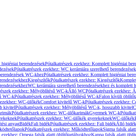
 higiéniai berendezések
Pótalkatrészek ezekhez: Komplett higiéniai be
dezések
Pótalkatrészek ezekhez: WC kerámiára szerelhető berendezések
 berendezések WC-khez
Pótalkatrészek ezekhez: Komplett higiéniai be
erendezésekhez
Kiegészítők
Pótalkatrészek ezekhez: Kiegészítők
Komplet
erendezésekhez
WC kerámiára szerelhető berendezésekhez és komplett h
részek ezekhez: Mélyöblítésű WC-k
Álló WC
Pótalkatrészek ezekhez: 
sű WC-k
Pótalkatrészek ezekhez: Mélyöblítésű WC-k
Falon kívüli öblítő
k ezekhez: WC-ülőkék
Comfort kivitelű WC-k
Pótalkatrészek ezekhez: C
 kivitel
Pótalkatrészek ezekhez: Mélyöblítésű WC-k, hosszabb kivitel
C
rimák
Pótalkatrészek ezekhez: WC-ülőkarimák
Gyermek WC-k
Pótalka
rekeknek
Pótalkatrészek ezekhez: WC-ülőkék gyerekeknek
WC-ülőkék
tési anyag
Bidék
Fali bidék
Pótalkatrészek ezekhez: Fali bidék
Álló bidé
ödtetőlapok
Pótalkatrészek ezekhez: Működtetőlapok
Sigma falsík alatt
 ezekhez: Omega falsík alatti öblítőtartályokhoz
Kappa falsík alatti öblí