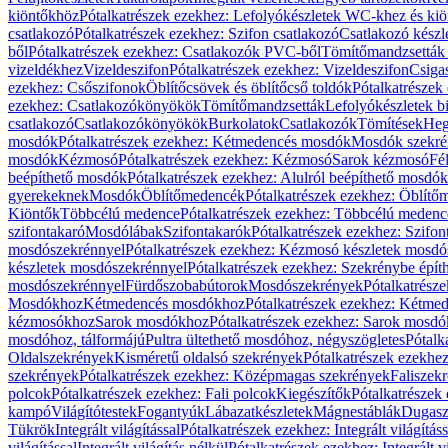
kiöntőkhöz
Pótalkatrészek ezekhez: Lefolyókészletek WC-khez és ki
csatlakozó
Pótalkatrészek ezekhez: Szifon csatlakozó
Csatlakozó készl
ből
Pótalkatrészek ezekhez: Csatlakozók PVC-ből
Tömítőmandzsetták
vizeldékhez
Vizeldeszifon
Pótalkatrészek ezekhez: Vizeldeszifon
Csiga
ezekhez: Csőszifonok
Öblítőcsövek és öblítőcső toldók
Pótalkatrészek
ezekhez: Csatlakozókönyökök
Tömítőmandzsetták
Lefolyókészletek b
csatlakozó
Csatlakozókönyökök
Burkolatok
Csatlakozók
Tömítések
Heg
mosdók
Pótalkatrészek ezekhez: Kétmedencés mosdók
Mosdók szekré
mosdók
Kézmosó
Pótalkatrészek ezekhez: Kézmosó
Sarok kézmosó
Fé
beépíthető mosdók
Pótalkatrészek ezekhez: Alulról beépíthető mosdók
gyerekeknek
Mosdók
Öblítőmedencék
Pótalkatrészek ezekhez: Öblít
Kiöntők
Többcélú medence
Pótalkatrészek ezekhez: Többcélú medenc
szifontakaró
Mosdólábak
Szifontakarók
Pótalkatrészek ezekhez: Szifon
mosdószekrénnyel
Pótalkatrészek ezekhez: Kézmosó készletek mosdó
készletek mosdószekrénnyel
Pótalkatrészek ezekhez: Szekrénybe épí
mosdószekrénnyel
Fürdőszobabútorok
Mosdószekrények
Pótalkatrész
Mosdókhoz
Kétmedencés mosdókhoz
Pótalkatrészek ezekhez: Kétm
kézmosókhoz
Sarok mosdókhoz
Pótalkatrészek ezekhez: Sarok mosd
mosdóhoz, tálformájú
Pultra ültethető mosdóhoz, négyszögletes
Pótalk
Oldalszekrények
Kisméretű oldalsó szekrények
Pótalkatrészek ezekhe
szekrények
Pótalkatrészek ezekhez: Középmagas szekrények
Faliszek
polcok
Pótalkatrészek ezekhez: Fali polcok
Kiegészítők
Pótalkatrészek
kampó
Világítótestek
Fogantyúk
Lábazatkészletek
Mágnestáblák
Dugasz
Tükrök
Integrált világítással
Pótalkatrészek ezekhez: Integrált világításs
világítással
Integrált világítás nélkül
Pótalkatrészek ezekhez: Integrált vi