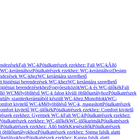
rendezések
Fali WC-k
Pótalkatrészek ezekhez: Fali WC-k
Álló
WC-kerámiához
Pótalkatrészek ezekhez: WC-kerámiához
Design
rendezések WC-khez
WC kerámiára szerelhető
t higiéniai berendezések WC-khez
WC kerámiára szerelhető
igiéniai berendezésekhez
Fogyóeszközök
WC-k és WC-ülőkék
Fali
Álló WC
Mélyöblítésű WC-k falon kívüli öblítőtartályhoz
Pótalkatrészek
tartály szaniterkerámiából készült WC-khez.
Monoblokk
WC-
omfort kivitelű WC-k
Mélyöblítésű WC-k, magasított
Pótalkatrészek
omfort kivitelű WC-ülőkék
Pótalkatrészek ezekhez: Comfort kivitelű
trészek ezekhez: Gyermek WC-k
Fali WC-k
Pótalkatrészek ezekhez:
Pótalkatrészek ezekhez: WC-ülőkék
WC-ülőkarimák
Pótalkatrészek
k
Pótalkatrészek ezekhez: Álló bidék
Kiegészítők
Pótalkatrészek
i öblítőtartályokhoz
Pótalkatrészek ezekhez: Sigma falsík alatti
tőtartályokhoz
Pótalkatrészek ezekhez: Kappa falsík alatti