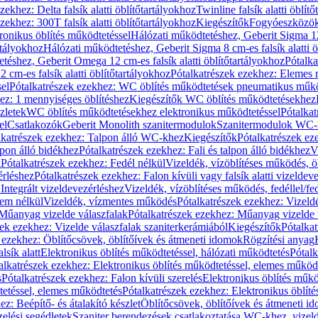
zekhez: Delta falsík alatti öblítőtartályokhoz
Twinline falsík alatti öblít
zekhez: 300T falsík alatti öblítőtartályokhoz
Kiegészítők
Fogyóeszközö
ronikus öblítés működtetéssel
Hálózati működtetéshez, Geberit Sigma 12 
rtályokhoz
Hálózati működtetéshez, Geberit Sigma 8 cm-es falsík alatti ö
téshez, Geberit Omega 12 cm-es falsík alatti öblítőtartályokhoz
Pótalk
cm-es falsík alatti öblítőtartályokhoz
Pótalkatrészek ezekhez: Elemes m
el
Pótalkatrészek ezekhez: WC öblítés működtetések pneumatikus műkö
ez: 1 mennyiséges öblítéshez
Kiegészítők WC öblítés működtetésekhez
zletek
WC öblítés működtetésekhez elektronikus működtetéssel
Pótalka
el
Csatlakozók
Geberit Monolith szanitermodulok
Szanitermodulok WC-
lkatrészek ezekhez: Talpon álló WC-khez
Kiegészítők
Pótalkatrészek ez
alpon álló bidékhez
Pótalkatrészek ezekhez: Fali és talpon álló bidékhez
V
l
Pótalkatrészek ezekhez: Fedél nélkül
Vizeldék, vízöblítéses működés, ö
érléshez
Pótalkatrészek ezekhez: Falon kívüli vagy falsík alatti vizeldev
Integrált vizeldevezérléshez
Vizeldék, vízöblítéses működés, fedéllel/fe
rem nélkül
Vizeldék, vízmentes működés
Pótalkatrészek ezekhez: Vizel
Műanyag vizelde válaszfalak
Pótalkatrészek ezekhez: Műanyag vizelde 
zek ezekhez: Vizelde válaszfalak szaniterkerámiából
Kiegészítők
Pótalka
 ezekhez: Öblítőcsövek, öblítőívek és átmeneti idomok
Rögzítési anyag
lsík alatt
Elektronikus öblítés működtetéssel, hálózati működtetés
Pótalk
alkatrészek ezekhez: Elektronikus öblítés működtetéssel, elemes működ
s
Pótalkatrészek ezekhez: Falon kívüli szerelés
Elektronikus öblítés műkö
tetéssel, elemes működtetés
Pótalkatrészek ezekhez: Elektronikus öblít
z: Beépítő- és átalakító készlet
Öblítőcsövek, öblítőívek és átmeneti i
elési segédletek
Szaniter berendezések csatlakoztatása WC-khez, vizel