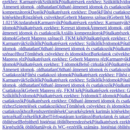
ezekhez: Karmantyúk
Szűkítők
Pótalkatrészek ezekhez: Szűkítők
Ívid
Átmeneti idomok, oldhatatlan
Oldható átmeneti idomok és csatlakozó
kompenzátorok
Dugók
Pótalkatrészek ezekhez: Dugók
Fűtési csatlako
kötésekhez
Rögzítések csövekhez
Geberit Mapress szénacél
Geberit Ma
1.0215
Közdarabok
Karmantyúk
Pótalkatrészek ezekhez: Karmantyúk
idomok
Pótalkatrészek ezekhez: Kereszt idomok
Átmeneti idomok, old
átmeneti idomok és csatlakozók
Axiális kompenzátorok
Pótalkatrésze
idomok
Geberit Mapress szénacél, FKM kék
Pótalkatrészek ezekhez:
Karmantyúk
Szűkítők
Pótalkatrészek ezekhez: Szűkítők
Ívidomok
Pótal
idomok, oldhatatlan
Oldható átmeneti idomok és csatlakozók
Pótalkatr
szénacélhoz
Tömítések csövekhez és idomokhoz
Burkolatok csövekhe
Mapress réz
Pótalkatrészek ezekhez: Geberit Mapress réz
Karmantyúk
idomok
Pótalkatrészek ezekhez: T-idomok
Belső cirkuláció
Pótalkatrés
Átmeneti idomok, oldhatatlan
Oldható átmeneti idomok és csatlakozó
Csatlakozók
Fűtési csatlakozó idomok
Pótalkatrészek ezekhez: Fűtési
Karmantyúk
Szűkítők
Pótalkatrészek ezekhez: Szűkítők
Ívidomok
Pótal
idomok, oldhatatlan
Oldható átmeneti idomok és csatlakozók
Pótalkatr
Csatlakozók
Geberit Mapress réz, FKM kék
Pótalkatrészek ezekhez: 
Szűkítők
Ívidomok
Pótalkatrészek ezekhez: Ívidomok
T-idomok
Pótalk
csatlakozók
Pótalkatrészek ezekhez: Oldható átmeneti idomok és csat
rézhez
Szigetelések csatlakozókhoz
Tömítések csövekhez és idomokh
csatlakozókhoz
Rendszertömítések
Csavarkészletek karimás kötésekhe
tartozékai
Érzékelők
Kábel
Térfogatáram korlátozó
Burkolatok és takar
öblítéssel
Beépíthető higiéniai öblítőberendezések
Pótalkatrészek ezekh
Kiegészítők öblítőtartályok és WC-vezérlők számára, higiéniai öblítés