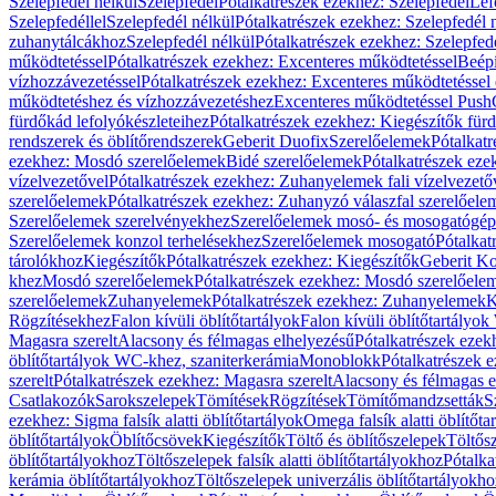
Szelepfedél nélkül
Szelepfedél
Pótalkatrészek ezekhez: Szelepfedél
Lef
Szelepfedéllel
Szelepfedél nélkül
Pótalkatrészek ezekhez: Szelepfedél 
zuhanytálcákhoz
Szelepfedél nélkül
Pótalkatrészek ezekhez: Szelepfed
működtetéssel
Pótalkatrészek ezekhez: Excenteres működtetéssel
Beépí
vízhozzávezetéssel
Pótalkatrészek ezekhez: Excenteres működtetéssel 
működtetéshez és vízhozzávezetéshez
Excenteres működtetéssel Push
fürdőkád lefolyókészleteihez
Pótalkatrészek ezekhez: Kiegészítők fürd
rendszerek és öblítőrendszerek
Geberit Duofix
Szerelőelemek
Pótalkat
ezekhez: Mosdó szerelőelemek
Bidé szerelőelemek
Pótalkatrészek eze
vízelvezetővel
Pótalkatrészek ezekhez: Zuhanyelemek fali vízelvezető
szerelőelemek
Pótalkatrészek ezekhez: Zuhanyzó válaszfal szerelőele
Szerelőelemek szerelvényekhez
Szerelőelemek mosó- és mosogatógé
Szerelőelemek konzol terhelésekhez
Szerelőelemek mosogató
Pótalkat
tárolókhoz
Kiegészítők
Pótalkatrészek ezekhez: Kiegészítők
Geberit K
khez
Mosdó szerelőelemek
Pótalkatrészek ezekhez: Mosdó szerelőele
szerelőelemek
Zuhanyelemek
Pótalkatrészek ezekhez: Zuhanyelemek
K
Rögzítésekhez
Falon kívüli öblítőtartályok
Falon kívüli öblítőtartály
Magasra szerelt
Alacsony és félmagas elhelyezésű
Pótalkatrészek ezek
öblítőtartályok WC-khez, szaniterkerámia
Monoblokk
Pótalkatrészek 
szerelt
Pótalkatrészek ezekhez: Magasra szerelt
Alacsony és félmagas e
Csatlakozók
Sarokszelepek
Tömítések
Rögzítések
Tömítőmandzsetták
S
ezekhez: Sigma falsík alatti öblítőtartályok
Omega falsík alatti öblítőta
öblítőtartályok
Öblítőcsövek
Kiegészítők
Töltő és öblítőszelepek
Töltős
öblítőtartályokhoz
Töltőszelepek falsík alatti öblítőtartályokhoz
Pótalka
kerámia öblítőtartályokhoz
Töltőszelepek univerzális öblítőtartályokho