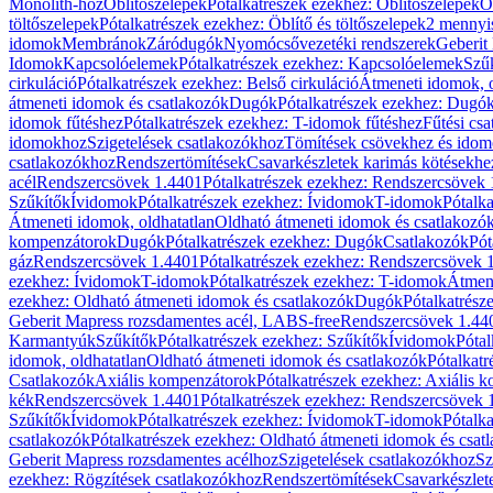
Monolith-hoz
Öblítőszelepek
Pótalkatrészek ezekhez: Öblítőszelepek
Ö
töltőszelepek
Pótalkatrészek ezekhez: Öblítő és töltőszelepek
2 mennyis
idomok
Membránok
Záródugók
Nyomócsővezetéki rendszerek
Geberit
Idomok
Kapcsolóelemek
Pótalkatrészek ezekhez: Kapcsolóelemek
Szű
cirkuláció
Pótalkatrészek ezekhez: Belső cirkuláció
Átmeneti idomok, o
átmeneti idomok és csatlakozók
Dugók
Pótalkatrészek ezekhez: Dugó
idomok fűtéshez
Pótalkatrészek ezekhez: T-idomok fűtéshez
Fűtési cs
idomokhoz
Szigetelések csatlakozókhoz
Tömítések csövekhez és ido
csatlakozókhoz
Rendszertömítések
Csavarkészletek karimás kötésekhe
acél
Rendszercsövek 1.4401
Pótalkatrészek ezekhez: Rendszercsövek
Szűkítők
Ívidomok
Pótalkatrészek ezekhez: Ívidomok
T-idomok
Pótalk
Átmeneti idomok, oldhatatlan
Oldható átmeneti idomok és csatlakozó
kompenzátorok
Dugók
Pótalkatrészek ezekhez: Dugók
Csatlakozók
Pót
gáz
Rendszercsövek 1.4401
Pótalkatrészek ezekhez: Rendszercsövek 
ezekhez: Ívidomok
T-idomok
Pótalkatrészek ezekhez: T-idomok
Átmene
ezekhez: Oldható átmeneti idomok és csatlakozók
Dugók
Pótalkatrész
Geberit Mapress rozsdamentes acél, LABS-free
Rendszercsövek 1.44
Karmantyúk
Szűkítők
Pótalkatrészek ezekhez: Szűkítők
Ívidomok
Pótal
idomok, oldhatatlan
Oldható átmeneti idomok és csatlakozók
Pótalkatr
Csatlakozók
Axiális kompenzátorok
Pótalkatrészek ezekhez: Axiális 
kék
Rendszercsövek 1.4401
Pótalkatrészek ezekhez: Rendszercsövek 
Szűkítők
Ívidomok
Pótalkatrészek ezekhez: Ívidomok
T-idomok
Pótalk
csatlakozók
Pótalkatrészek ezekhez: Oldható átmeneti idomok és csat
Geberit Mapress rozsdamentes acélhoz
Szigetelések csatlakozókhoz
Sz
ezekhez: Rögzítések csatlakozókhoz
Rendszertömítések
Csavarkészlet