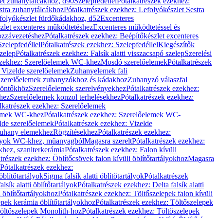
let zuhanytálcákhoz, d90
Szelepfedéllel
Pótalkatrészek ezekhez:
stra zuhanytálcákhoz
Pótalkatrészek ezekhez: Lefolyókészlet Sestra
efolyókészlet fürdőkádakhoz, d52
Excenteres
szlet excenteres működtetéshez
Excenteres működtetéssel és
ozzávezetéshez
Pótalkatrészek ezekhez: Beépítőkészlet excenteres
Szelepfedéllel
Pótalkatrészek ezekhez: Szelepfedéllel
Kiegészítők
szelep
Pótalkatrészek ezekhez: Falsík alatti visszacsapó szelep
Szerelési
ezekhez: Szerelőelemek WC-khez
Mosdó szerelőelemek
Pótalkatrészek
 Vizelde szerelőelemek
Zuhanyelemek fali
 Szerelőelemek zuhanyzókhoz és kádakhoz
Zuhanyzó válaszfal
iöntőkhöz
Szerelőelemek szerelvényekhez
Pótalkatrészek ezekhez:
hez
Szerelőelemek konzol terhelésekhez
Pótalkatrészek ezekhez:
lkatrészek ezekhez: Szerelőelemek
lemek WC-khez
Pótalkatrészek ezekhez: Szerelőelemek WC-
lde szerelőelemek
Pótalkatrészek ezekhez: Vizelde
uhany elemekhez
Rögzítésekhez
Pótalkatrészek ezekhez:
rtályok WC-khez, műanyagból
Magasra szerelt
Pótalkatrészek ezekhez:
khez, szaniterkerámia
Pótalkatrészek ezekhez: Falon kívüli
trészek ezekhez: Öblítőcsövek falon kívüli öblítőtartályokhoz
Magasra
Pótalkatrészek ezekhez:
 öblítőtartályok
Sigma falsík alatti öblítőtartályok
Pótalkatrészek
alsík alatti öblítőtartályok
Pótalkatrészek ezekhez: Delta falsík alatti
 öblítőtartályokhoz
Pótalkatrészek ezekhez: Töltőszelepek falon kívüli
epek kerámia öblítőtartályokhoz
Pótalkatrészek ezekhez: Töltőszelepek
öltőszelepek Monolith-hoz
Pótalkatrészek ezekhez: Töltőszelepek