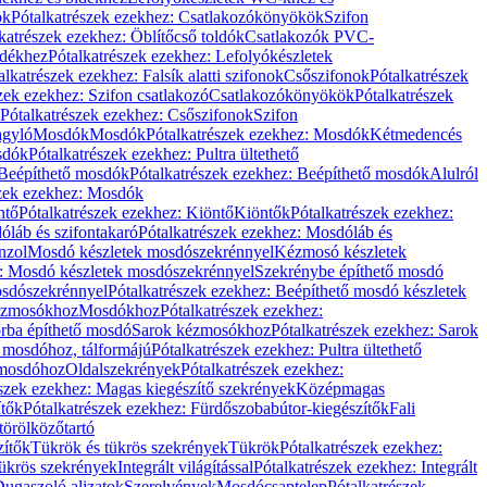
ök
Pótalkatrészek ezekhez: Csatlakozókönyökök
Szifon
katrészek ezekhez: Öblítőcső toldók
Csatlakozók PVC-
ldékhez
Pótalkatrészek ezekhez: Lefolyókészletek
alkatrészek ezekhez: Falsík alatti szifonok
Csőszifonok
Pótalkatrészek
zek ezekhez: Szifon csatlakozó
Csatlakozókönyökök
Pótalkatrészek
Pótalkatrészek ezekhez: Csőszifonok
Szifon
gyló
Mosdók
Mosdók
Pótalkatrészek ezekhez: Mosdók
Kétmedencés
osdók
Pótalkatrészek ezekhez: Pultra ültethető
Beépíthető mosdók
Pótalkatrészek ezekhez: Beépíthető mosdók
Alulról
szek ezekhez: Mosdók
ntő
Pótalkatrészek ezekhez: Kiöntő
Kiöntők
Pótalkatrészek ezekhez:
láb és szifontakaró
Pótalkatrészek ezekhez: Mosdóláb és
nzol
Mosdó készletek mosdószekrénnyel
Kézmosó készletek
z: Mosdó készletek mosdószekrénnyel
Szekrénybe építhető mosdó
osdószekrénnyel
Pótalkatrészek ezekhez: Beépíthető mosdó készletek
Kézmosókhoz
Mosdókhoz
Pótalkatrészek ezekhez:
orba építhető mosdó
Sarok kézmosókhoz
Pótalkatrészek ezekhez: Sarok
ő mosdóhoz, tálformájú
Pótalkatrészek ezekhez: Pultra ültethető
 mosdóhoz
Oldalszekrények
Pótalkatrészek ezekhez:
észek ezekhez: Magas kiegészítő szekrények
Középmagas
ítők
Pótalkatrészek ezekhez: Fürdőszobabútor-kiegészítők
Fali
törölközőtartó
zítők
Tükrök és tükrös szekrények
Tükrök
Pótalkatrészek ezekhez:
Tükrös szekrények
Integrált világítással
Pótalkatrészek ezekhez: Integrált
ugaszoló aljzatok
Szerelvények
Mosdócsaptelep
Pótalkatrészek