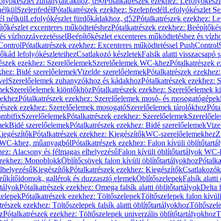
olyókészlet zuhanytálcákhoz, d90
Pótalkatrészek ezekhez: Lefolyókész
nélkül
Szelepfedél
Pótalkatrészek ezekhez: Szelepfedél
Lefolyókészlet Se
él nélkül
Lefolyókészlet fürdőkádakhoz, d52
Pótalkatrészek ezekhez: L
tőkészlet excenteres működtetéshez
Pótalkatrészek ezekhez: Beépítőké
és vízhozzávezetéssel
Beépítőkészlet excenteres működtetéshez és vízh
Control
Pótalkatrészek ezekhez: Excenteres működtetéssel PushControl
őkád lefolyókészleteihez
Csatlakozó készletek
Falsík alatti visszacsapó 
részek ezekhez: Szerelőelemek
Szerelőelemek WC-khez
Pótalkatrészek 
khez: Bidé szerelőelemek
Vizelde szerelőelemek
Pótalkatrészek ezekhez:
vel
Szerelőelemek zuhanyzókhoz és kádakhoz
Pótalkatrészek ezekhez:
mek
Szerelőelemek kiöntőkhöz
Pótalkatrészek ezekhez: Szerelőelemek k
pekhez
Pótalkatrészek ezekhez: Szerelőelemek mosó- és mosogatógépek
részek ezekhez: Szerelőelemek mosogató
Szerelőelemek tárolókhoz
Póta
ombifix
Szerelőelemek
Pótalkatrészek ezekhez: Szerelőelemek
Szerelőe
mek
Bidé szerelőelemek
Pótalkatrészek ezekhez: Bidé szerelőelemek
Vize
iegészítők
Pótalkatrészek ezekhez: Kiegészítők
WC-szerelőelemekhez
Z
ok WC-khez, műanyagból
Pótalkatrészek ezekhez: Falon kívüli öblítőta
hez: Alacsony és félmagas elhelyezésű
Falon kívüli öblítőtartályok WC-
ezekhez: Monoblokk
Öblítőcsövek falon kívüli öblítőtartályokhoz
Pótalka
lhelyezésű
Kiegészítők
Pótalkatrészek ezekhez: Kiegészítők
Csatlakozók
zűkítőidomok, gallérok és duzzasztó elemek
Öblítőszelepek
Falsík alatti
rtályok
Pótalkatrészek ezekhez: Omega falsík alatti öblítőtartályok
Delta f
zelepek
Pótalkatrészek ezekhez: Töltőszelepek
Töltőszelepek falon kívüli
trészek ezekhez: Töltőszelepek falsík alatti öblítőtartályokhoz
Töltőszel
z
Pótalkatrészek ezekhez: Töltőszelepek univerzális öblítőtartályokhoz
T