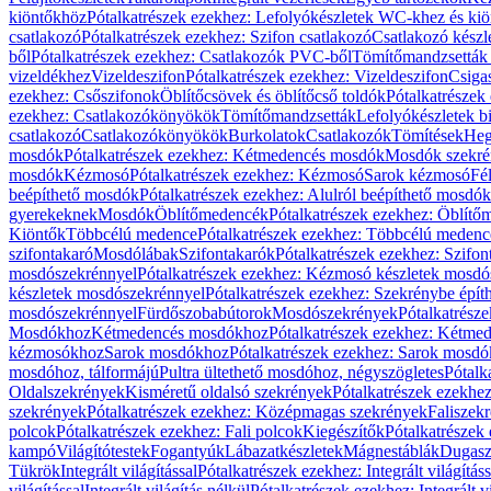
kiöntőkhöz
Pótalkatrészek ezekhez: Lefolyókészletek WC-khez és ki
csatlakozó
Pótalkatrészek ezekhez: Szifon csatlakozó
Csatlakozó készl
ből
Pótalkatrészek ezekhez: Csatlakozók PVC-ből
Tömítőmandzsetták
vizeldékhez
Vizeldeszifon
Pótalkatrészek ezekhez: Vizeldeszifon
Csiga
ezekhez: Csőszifonok
Öblítőcsövek és öblítőcső toldók
Pótalkatrészek
ezekhez: Csatlakozókönyökök
Tömítőmandzsetták
Lefolyókészletek b
csatlakozó
Csatlakozókönyökök
Burkolatok
Csatlakozók
Tömítések
Heg
mosdók
Pótalkatrészek ezekhez: Kétmedencés mosdók
Mosdók szekré
mosdók
Kézmosó
Pótalkatrészek ezekhez: Kézmosó
Sarok kézmosó
Fé
beépíthető mosdók
Pótalkatrészek ezekhez: Alulról beépíthető mosdók
gyerekeknek
Mosdók
Öblítőmedencék
Pótalkatrészek ezekhez: Öblít
Kiöntők
Többcélú medence
Pótalkatrészek ezekhez: Többcélú medenc
szifontakaró
Mosdólábak
Szifontakarók
Pótalkatrészek ezekhez: Szifon
mosdószekrénnyel
Pótalkatrészek ezekhez: Kézmosó készletek mosdó
készletek mosdószekrénnyel
Pótalkatrészek ezekhez: Szekrénybe épí
mosdószekrénnyel
Fürdőszobabútorok
Mosdószekrények
Pótalkatrész
Mosdókhoz
Kétmedencés mosdókhoz
Pótalkatrészek ezekhez: Kétm
kézmosókhoz
Sarok mosdókhoz
Pótalkatrészek ezekhez: Sarok mosd
mosdóhoz, tálformájú
Pultra ültethető mosdóhoz, négyszögletes
Pótalk
Oldalszekrények
Kisméretű oldalsó szekrények
Pótalkatrészek ezekhe
szekrények
Pótalkatrészek ezekhez: Középmagas szekrények
Faliszek
polcok
Pótalkatrészek ezekhez: Fali polcok
Kiegészítők
Pótalkatrészek
kampó
Világítótestek
Fogantyúk
Lábazatkészletek
Mágnestáblák
Dugasz
Tükrök
Integrált világítással
Pótalkatrészek ezekhez: Integrált világításs
világítással
Integrált világítás nélkül
Pótalkatrészek ezekhez: Integrált vi