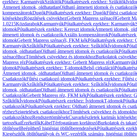
ezekhez: Karmantyúk
Szűkítők
Pótalkatrészek ezekhez: Szűkítők
Ívid
Átmeneti idomok, oldhatatlan
Oldható átmeneti idomok és csatlakozó
kompenzátorok
Dugók
Pótalkatrészek ezekhez: Dugók
Fűtési csatlako
kötésekhez
Rögzítések csövekhez
Geberit Mapress szénacél
Geberit Ma
1.0215
Közdarabok
Karmantyúk
Pótalkatrészek ezekhez: Karmantyúk
idomok
Pótalkatrészek ezekhez: Kereszt idomok
Átmeneti idomok, old
átmeneti idomok és csatlakozók
Axiális kompenzátorok
Pótalkatrésze
idomok
Geberit Mapress szénacél, FKM kék
Pótalkatrészek ezekhez:
Karmantyúk
Szűkítők
Pótalkatrészek ezekhez: Szűkítők
Ívidomok
Pótal
idomok, oldhatatlan
Oldható átmeneti idomok és csatlakozók
Pótalkatr
szénacélhoz
Tömítések csövekhez és idomokhoz
Burkolatok csövekhe
Mapress réz
Pótalkatrészek ezekhez: Geberit Mapress réz
Karmantyúk
idomok
Pótalkatrészek ezekhez: T-idomok
Belső cirkuláció
Pótalkatrés
Átmeneti idomok, oldhatatlan
Oldható átmeneti idomok és csatlakozó
Csatlakozók
Fűtési csatlakozó idomok
Pótalkatrészek ezekhez: Fűtési
Karmantyúk
Szűkítők
Pótalkatrészek ezekhez: Szűkítők
Ívidomok
Pótal
idomok, oldhatatlan
Oldható átmeneti idomok és csatlakozók
Pótalkatr
Csatlakozók
Geberit Mapress réz, FKM kék
Pótalkatrészek ezekhez: 
Szűkítők
Ívidomok
Pótalkatrészek ezekhez: Ívidomok
T-idomok
Pótalk
csatlakozók
Pótalkatrészek ezekhez: Oldható átmeneti idomok és csat
rézhez
Szigetelések csatlakozókhoz
Tömítések csövekhez és idomokh
csatlakozókhoz
Rendszertömítések
Csavarkészletek karimás kötésekhe
tartozékai
Érzékelők
Kábel
Térfogatáram korlátozó
Burkolatok és takar
öblítéssel
Beépíthető higiéniai öblítőberendezések
Pótalkatrészek ezekh
Kiegészítők öblítőtartályok és WC-vezérlők számára, higiéniai öblítés