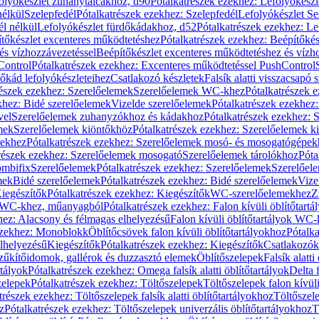
olyókészlet zuhanytálcákhoz, d90
Pótalkatrészek ezekhez: Lefolyókész
nélkül
Szelepfedél
Pótalkatrészek ezekhez: Szelepfedél
Lefolyókészlet Se
él nélkül
Lefolyókészlet fürdőkádakhoz, d52
Pótalkatrészek ezekhez: L
tőkészlet excenteres működtetéshez
Pótalkatrészek ezekhez: Beépítőké
és vízhozzávezetéssel
Beépítőkészlet excenteres működtetéshez és vízh
Control
Pótalkatrészek ezekhez: Excenteres működtetéssel PushControl
őkád lefolyókészleteihez
Csatlakozó készletek
Falsík alatti visszacsapó 
részek ezekhez: Szerelőelemek
Szerelőelemek WC-khez
Pótalkatrészek 
khez: Bidé szerelőelemek
Vizelde szerelőelemek
Pótalkatrészek ezekhez:
vel
Szerelőelemek zuhanyzókhoz és kádakhoz
Pótalkatrészek ezekhez:
mek
Szerelőelemek kiöntőkhöz
Pótalkatrészek ezekhez: Szerelőelemek k
pekhez
Pótalkatrészek ezekhez: Szerelőelemek mosó- és mosogatógépek
részek ezekhez: Szerelőelemek mosogató
Szerelőelemek tárolókhoz
Póta
ombifix
Szerelőelemek
Pótalkatrészek ezekhez: Szerelőelemek
Szerelőe
mek
Bidé szerelőelemek
Pótalkatrészek ezekhez: Bidé szerelőelemek
Vize
iegészítők
Pótalkatrészek ezekhez: Kiegészítők
WC-szerelőelemekhez
Z
ok WC-khez, műanyagból
Pótalkatrészek ezekhez: Falon kívüli öblítőta
hez: Alacsony és félmagas elhelyezésű
Falon kívüli öblítőtartályok WC-
ezekhez: Monoblokk
Öblítőcsövek falon kívüli öblítőtartályokhoz
Pótalka
lhelyezésű
Kiegészítők
Pótalkatrészek ezekhez: Kiegészítők
Csatlakozók
zűkítőidomok, gallérok és duzzasztó elemek
Öblítőszelepek
Falsík alatti
rtályok
Pótalkatrészek ezekhez: Omega falsík alatti öblítőtartályok
Delta f
zelepek
Pótalkatrészek ezekhez: Töltőszelepek
Töltőszelepek falon kívüli
trészek ezekhez: Töltőszelepek falsík alatti öblítőtartályokhoz
Töltőszel
z
Pótalkatrészek ezekhez: Töltőszelepek univerzális öblítőtartályokhoz
T