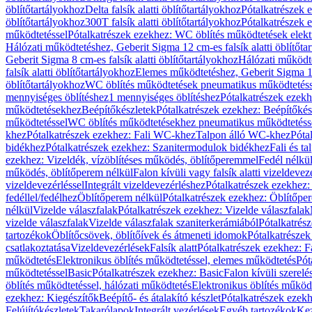
öblítőtartályokhoz
Delta falsík alatti öblítőtartályokhoz
Pótalkatrészek e
öblítőtartályokhoz
300T falsík alatti öblítőtartályokhoz
Pótalkatrészek e
működtetéssel
Pótalkatrészek ezekhez: WC öblítés működtetések elekt
Hálózati működtetéshez, Geberit Sigma 12 cm-es falsík alatti öblítőta
Geberit Sigma 8 cm-es falsík alatti öblítőtartályokhoz
Hálózati működte
falsík alatti öblítőtartályokhoz
Elemes működtetéshez, Geberit Sigma 12 
öblítőtartályokhoz
WC öblítés működtetések pneumatikus működtetéss
mennyiséges öblítéshez
1 mennyiséges öblítéshez
Pótalkatrészek ezekh
működtetésekhez
Beépítőkészletek
Pótalkatrészek ezekhez: Beépítőkés
működtetéssel
WC öblítés működtetésekhez pneumatikus működtetéss
khez
Pótalkatrészek ezekhez: Fali WC-khez
Talpon álló WC-khez
Póta
bidékhez
Pótalkatrészek ezekhez: Szanitermodulok bidékhez
Fali és t
ezekhez: Vizeldék, vízöblítéses működés, öblítőperemmel
Fedél nélkü
működés, öblítőperem nélkül
Falon kívüli vagy falsík alatti vizeldevez
vizeldevezérléssel
Integrált vizeldevezérléshez
Pótalkatrészek ezekhez: 
fedéllel/fedélhez
Öblítőperem nélkül
Pótalkatrészek ezekhez: Öblítőpe
nélkül
Vizelde válaszfalak
Pótalkatrészek ezekhez: Vizelde válaszfalak
vizelde válaszfalak
Vizelde válaszfalak szaniterkerámiából
Pótalkatrés
tartozékok
Öblítőcsövek, öblítőívek és átmeneti idomok
Pótalkatrészek
csatlakoztatása
Vizeldevezérlések
Falsík alatt
Pótalkatrészek ezekhez: Fa
működtetés
Elektronikus öblítés működtetéssel, elemes működtetés
Pót
működtetéssel
Basic
Pótalkatrészek ezekhez: Basic
Falon kívüli szerelé
öblítés működtetéssel, hálózati működtetés
Elektronikus öblítés működ
ezekhez: Kiegészítők
Beépítő- és átalakító készlet
Pótalkatrészek ezekhe
Felújítókészletek
Takarólapok
Integrált vezérlések
Egyéb tartozékok
Kez