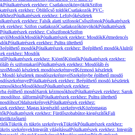
ök
Pótalkatrészek ezekhez: Csatlakozókönyökök
Szifon
katrészek ezekhez: Öblítőcső toldók
Csatlakozók PVC-
ldékhez
Pótalkatrészek ezekhez: Lefolyókészletek
alkatrészek ezekhez: Falsík alatti szifonok
Csőszifonok
Pótalkatrészek
zek ezekhez: Szifon csatlakozó
Csatlakozókönyökök
Pótalkatrészek
Pótalkatrészek ezekhez: Csőszifonok
Szifon
gyló
Mosdók
Mosdók
Pótalkatrészek ezekhez: Mosdók
Kétmedencés
osdók
Pótalkatrészek ezekhez: Pultra ültethető
Beépíthető mosdók
Pótalkatrészek ezekhez: Beépíthető mosdók
Alulról
szek ezekhez: Mosdók
ntő
Pótalkatrészek ezekhez: Kiöntő
Kiöntők
Pótalkatrészek ezekhez:
láb és szifontakaró
Pótalkatrészek ezekhez: Mosdóláb és
nzol
Mosdó készletek mosdószekrénnyel
Kézmosó készletek
z: Mosdó készletek mosdószekrénnyel
Szekrénybe építhető mosdó
osdószekrénnyel
Pótalkatrészek ezekhez: Beépíthető mosdó készletek
Kézmosókhoz
Mosdókhoz
Pótalkatrészek ezekhez:
orba építhető mosdó
Sarok kézmosókhoz
Pótalkatrészek ezekhez: Sarok
ő mosdóhoz, tálformájú
Pótalkatrészek ezekhez: Pultra ültethető
 mosdóhoz
Oldalszekrények
Pótalkatrészek ezekhez:
észek ezekhez: Magas kiegészítő szekrények
Középmagas
ítők
Pótalkatrészek ezekhez: Fürdőszobabútor-kiegészítők
Fali
törölközőtartó
zítők
Tükrök és tükrös szekrények
Tükrök
Pótalkatrészek ezekhez:
Tükrös szekrények
Integrált világítással
Pótalkatrészek ezekhez: Integrált
ugaszoló aljzatok
Szerelvények
Mosdócsaptelep
Pótalkatrészek