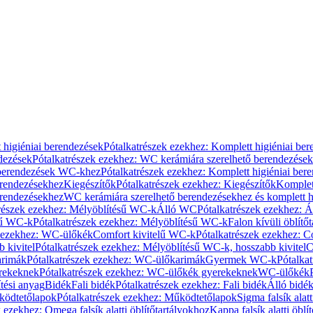
 higiéniai berendezések
Pótalkatrészek ezekhez: Komplett higiéniai be
dezések
Pótalkatrészek ezekhez: WC kerámiára szerelhető berendezések
 berendezések WC-khez
Pótalkatrészek ezekhez: Komplett higiéniai be
erendezésekhez
Kiegészítők
Pótalkatrészek ezekhez: Kiegészítők
Komplet
erendezésekhez
WC kerámiára szerelhető berendezésekhez és komplett h
részek ezekhez: Mélyöblítésű WC-k
Álló WC
Pótalkatrészek ezekhez: 
sű WC-k
Pótalkatrészek ezekhez: Mélyöblítésű WC-k
Falon kívüli öblítő
k ezekhez: WC-ülőkék
Comfort kivitelű WC-k
Pótalkatrészek ezekhez: C
 kivitel
Pótalkatrészek ezekhez: Mélyöblítésű WC-k, hosszabb kivitel
C
rimák
Pótalkatrészek ezekhez: WC-ülőkarimák
Gyermek WC-k
Pótalka
rekeknek
Pótalkatrészek ezekhez: WC-ülőkék gyerekeknek
WC-ülőkék
tési anyag
Bidék
Fali bidék
Pótalkatrészek ezekhez: Fali bidék
Álló bidé
ödtetőlapok
Pótalkatrészek ezekhez: Működtetőlapok
Sigma falsík alatt
 ezekhez: Omega falsík alatti öblítőtartályokhoz
Kappa falsík alatti öblí