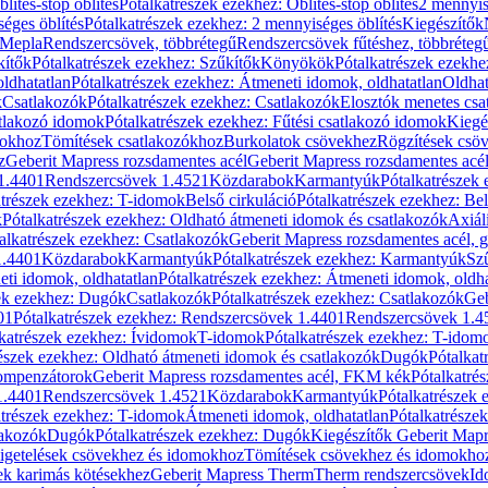
blítés-stop öblítés
Pótalkatrészek ezekhez: Öblítés-stop öblítés
2 mennyis
éges öblítés
Pótalkatrészek ezekhez: 2 mennyiséges öblítés
Kiegészítők
 Mepla
Rendszercsövek, többrétegű
Rendszercsövek fűtéshez, többréteg
kítők
Pótalkatrészek ezekhez: Szűkítők
Könyökök
Pótalkatrészek ezekh
ldhatatlan
Pótalkatrészek ezekhez: Átmeneti idomok, oldhatatlan
Oldhat
k
Csatlakozók
Pótalkatrészek ezekhez: Csatlakozók
Elosztók menetes csa
atlakozó idomok
Pótalkatrészek ezekhez: Fűtési csatlakozó idomok
Kiegé
mokhoz
Tömítések csatlakozókhoz
Burkolatok csövekhez
Rögzítések csö
z
Geberit Mapress rozsdamentes acél
Geberit Mapress rozsdamentes acé
 1.4401
Rendszercsövek 1.4521
Közdarabok
Karmantyúk
Pótalkatrészek
atrészek ezekhez: T-idomok
Belső cirkuláció
Pótalkatrészek ezekhez: Bel
k
Pótalkatrészek ezekhez: Oldható átmeneti idomok és csatlakozók
Axiál
alkatrészek ezekhez: Csatlakozók
Geberit Mapress rozsdamentes acél, 
1.4401
Közdarabok
Karmantyúk
Pótalkatrészek ezekhez: Karmantyúk
Sz
ti idomok, oldhatatlan
Pótalkatrészek ezekhez: Átmeneti idomok, oldha
ek ezekhez: Dugók
Csatlakozók
Pótalkatrészek ezekhez: Csatlakozók
Geb
01
Pótalkatrészek ezekhez: Rendszercsövek 1.4401
Rendszercsövek 1.4
katrészek ezekhez: Ívidomok
T-idomok
Pótalkatrészek ezekhez: T-idom
észek ezekhez: Oldható átmeneti idomok és csatlakozók
Dugók
Pótalkat
kompenzátorok
Geberit Mapress rozsdamentes acél, FKM kék
Pótalkatré
1.4401
Rendszercsövek 1.4521
Közdarabok
Karmantyúk
Pótalkatrészek
atrészek ezekhez: T-idomok
Átmeneti idomok, oldhatatlan
Pótalkatrésze
lakozók
Dugók
Pótalkatrészek ezekhez: Dugók
Kiegészítők Geberit Mapr
igetelések csövekhez és idomokhoz
Tömítések csövekhez és idomokho
ek karimás kötésekhez
Geberit Mapress Therm
Therm rendszercsövek
Id