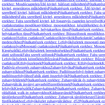
ezekhez: Mosdócsaptelep
Álló kivitel, hálózati működtetés
Pótalkatrés
kivitel, generátoros működtetés
Pótalkatrészek ezekhez: Álló kivitel, 
szerelhető kivitel, hálózati működtetés
Pótalkatrészek ezekhez: Falra sz
működtetés
Falra szerelhető kivitel, generátoros működtetés
Pótalkatré
ezekhez: Falra szerelhető kivitel, két fogantyús csaptelep keverővel
Ki
csatlakoztatása mosdókagylókhoz, mosogatókhoz, készülékekhez és
Csőszifonok
Csőszifonok, helytakarékos típus
Pótalkatrészek ezekhez:
helytakarékos típus
Pótalkatrészek ezekhez: Búraszifonok mosdókhoz, 
csatlakozó
Szifon csatlakozó
Csatlakozókönyökök
Burkolatok
Csatlako
medencékhez
Pótalkatrészek ezekhez: Lefolyókészletek mosogató m
csatlakozóval
Mosogató csatlakozások
Pótalkatrészek ezekhez: Mosoga
Kiegészítők
Lefolyókészletek berendezésekhez
Pótalkatrészek ezekhe
alatti szifonok
Falra szerelt szifonok
Pótalkatrészek ezekhez: Falra szer
Lefolyókészletek kiöntőkhöz
Bűzzárak
Pótalkatrészek ezekhez: Bűzzá
csatlakozó
Kifolyószelepek
Pótalkatrészek ezekhez: Kifolyószelepek
Ki
Padlóvíz-elvezetés zuhanyokhoz
Zuhanyfolyóka
Pótalkatrészek ezekh
zuhanyzókhoz
Pótalkatrészek ezekhez: Padlóösszefolyó épített zuha
padlóösszefolyóihoz
Falsík alatti összefolyók
Pótalkatrészek ezekhez: F
zuhanyfelületek
Pótalkatrészek ezekhez: Zuhanytálcák és zuhanyfelül
Zuhanytálcák ásványi anyagból
Szerelőelemek
Pótalkatrészek ezekhez
lefolyók
Kiegészítők
Zuhanykabinok
Pótalkatrészek ezekhez: Zuhanyk
oldalfalak walk-in zuhanyokhoz
Kádparavánok
Pótalkatrészek ezekh
tárolórekeszei
Pótalkatrészek ezekhez: Zuhanyok tárolórekeszei
Tároló
fürdőkádakhoz
Lefolyókészlet zuhanytálcákhoz, d52
Pótalkatrészek e