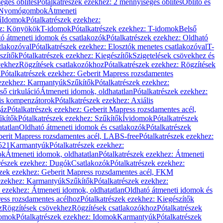
éges öblítés
Pótalkatrészek ezekhez: 2 mennyiséges öblítés
Öblítő és
Nyomógombok
Átmeneti
ű
Idomok
Pótalkatrészek ezekhez:
ez: Könyökök
T-idomok
Pótalkatrészek ezekhez: T-idomok
Belső
ó átmeneti idomok és csatlakozók
Pótalkatrészek ezekhez: Oldható
tlakozóval
Pótalkatrészek ezekhez: Elosztók menetes csatlakozóval
T-
szítők
Pótalkatrészek ezekhez: Kiegészítők
Szigetelések csövekhez és
vekhez
Rögzítések csatlakozókhoz
Pótalkatrészek ezekhez: Rögzítések
l
Pótalkatrészek ezekhez: Geberit Mapress rozsdamentes
 ezekhez: Karmantyúk
Szűkítők
Pótalkatrészek ezekhez:
ső cirkuláció
Átmeneti idomok, oldhatatlan
Pótalkatrészek ezekhez:
is kompenzátorok
Pótalkatrészek ezekhez: Axiális
gáz
Pótalkatrészek ezekhez: Geberit Mapress rozsdamentes acél,
űkítők
Pótalkatrészek ezekhez: Szűkítők
Ívidomok
Pótalkatrészek
tatlan
Oldható átmeneti idomok és csatlakozók
Pótalkatrészek
erit Mapress rozsdamentes acél, LABS-free
Pótalkatrészek ezekhez:
521
Karmantyúk
Pótalkatrészek ezekhez:
ok
Átmeneti idomok, oldhatatlan
Pótalkatrészek ezekhez: Átmeneti
részek ezekhez: Dugók
Csatlakozók
Pótalkatrészek ezekhez:
szek ezekhez: Geberit Mapress rozsdamentes acél, FKM
 ezekhez: Karmantyúk
Szűkítők
Pótalkatrészek ezekhez:
k ezekhez: Átmeneti idomok, oldhatatlan
Oldható átmeneti idomok és
ess rozsdamentes acélhoz
Pótalkatrészek ezekhez: Kiegészítők
z
Rögzítések csövekhez
Rögzítések csatlakozókhoz
Pótalkatrészek
omok
Pótalkatrészek ezekhez: Idomok
Karmantyúk
Pótalkatrészek