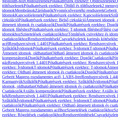
Monolith-hoz
Öblítőszelepek
Pótalkatrészek ezekhez: Öblítőszelepek
Ö
töltőszelepek
Pótalkatrészek ezekhez: Öblítő és töltőszelepek
2 mennyis
idomok
Membránok
Záródugók
Nyomócsővezetéki rendszerek
Geberit
Idomok
Kapcsolóelemek
Pótalkatrészek ezekhez: Kapcsolóelemek
Szű
cirkuláció
Pótalkatrészek ezekhez: Belső cirkuláció
Átmeneti idomok, o
átmeneti idomok és csatlakozók
Dugók
Pótalkatrészek ezekhez: Dugó
idomok fűtéshez
Pótalkatrészek ezekhez: T-idomok fűtéshez
Fűtési cs
idomokhoz
Szigetelések csatlakozókhoz
Tömítések csövekhez és ido
csatlakozókhoz
Rendszertömítések
Csavarkészletek karimás kötésekhe
acél
Rendszercsövek 1.4401
Pótalkatrészek ezekhez: Rendszercsövek
Szűkítők
Ívidomok
Pótalkatrészek ezekhez: Ívidomok
T-idomok
Pótalk
Átmeneti idomok, oldhatatlan
Oldható átmeneti idomok és csatlakozó
kompenzátorok
Dugók
Pótalkatrészek ezekhez: Dugók
Csatlakozók
Pót
gáz
Rendszercsövek 1.4401
Pótalkatrészek ezekhez: Rendszercsövek 
ezekhez: Ívidomok
T-idomok
Pótalkatrészek ezekhez: T-idomok
Átmene
ezekhez: Oldható átmeneti idomok és csatlakozók
Dugók
Pótalkatrész
Geberit Mapress rozsdamentes acél, LABS-free
Rendszercsövek 1.44
Karmantyúk
Szűkítők
Pótalkatrészek ezekhez: Szűkítők
Ívidomok
Pótal
idomok, oldhatatlan
Oldható átmeneti idomok és csatlakozók
Pótalkatr
Csatlakozók
Axiális kompenzátorok
Pótalkatrészek ezekhez: Axiális 
kék
Rendszercsövek 1.4401
Pótalkatrészek ezekhez: Rendszercsövek 
Szűkítők
Ívidomok
Pótalkatrészek ezekhez: Ívidomok
T-idomok
Pótalk
csatlakozók
Pótalkatrészek ezekhez: Oldható átmeneti idomok és csat
Geberit Mapress rozsdamentes acélhoz
Szigetelések csatlakozókhoz
Sz
ezekhez: Rögzítések csatlakozókhoz
Rendszertömítések
Csavarkészlet