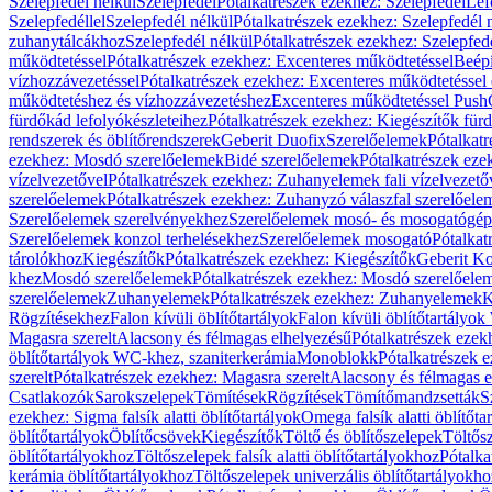
Szelepfedél nélkül
Szelepfedél
Pótalkatrészek ezekhez: Szelepfedél
Lef
Szelepfedéllel
Szelepfedél nélkül
Pótalkatrészek ezekhez: Szelepfedél 
zuhanytálcákhoz
Szelepfedél nélkül
Pótalkatrészek ezekhez: Szelepfed
működtetéssel
Pótalkatrészek ezekhez: Excenteres működtetéssel
Beépí
vízhozzávezetéssel
Pótalkatrészek ezekhez: Excenteres működtetéssel 
működtetéshez és vízhozzávezetéshez
Excenteres működtetéssel Push
fürdőkád lefolyókészleteihez
Pótalkatrészek ezekhez: Kiegészítők fürd
rendszerek és öblítőrendszerek
Geberit Duofix
Szerelőelemek
Pótalkat
ezekhez: Mosdó szerelőelemek
Bidé szerelőelemek
Pótalkatrészek eze
vízelvezetővel
Pótalkatrészek ezekhez: Zuhanyelemek fali vízelvezető
szerelőelemek
Pótalkatrészek ezekhez: Zuhanyzó válaszfal szerelőele
Szerelőelemek szerelvényekhez
Szerelőelemek mosó- és mosogatógé
Szerelőelemek konzol terhelésekhez
Szerelőelemek mosogató
Pótalkat
tárolókhoz
Kiegészítők
Pótalkatrészek ezekhez: Kiegészítők
Geberit K
khez
Mosdó szerelőelemek
Pótalkatrészek ezekhez: Mosdó szerelőele
szerelőelemek
Zuhanyelemek
Pótalkatrészek ezekhez: Zuhanyelemek
K
Rögzítésekhez
Falon kívüli öblítőtartályok
Falon kívüli öblítőtartály
Magasra szerelt
Alacsony és félmagas elhelyezésű
Pótalkatrészek ezek
öblítőtartályok WC-khez, szaniterkerámia
Monoblokk
Pótalkatrészek 
szerelt
Pótalkatrészek ezekhez: Magasra szerelt
Alacsony és félmagas e
Csatlakozók
Sarokszelepek
Tömítések
Rögzítések
Tömítőmandzsetták
S
ezekhez: Sigma falsík alatti öblítőtartályok
Omega falsík alatti öblítőta
öblítőtartályok
Öblítőcsövek
Kiegészítők
Töltő és öblítőszelepek
Töltős
öblítőtartályokhoz
Töltőszelepek falsík alatti öblítőtartályokhoz
Pótalka
kerámia öblítőtartályokhoz
Töltőszelepek univerzális öblítőtartályokho