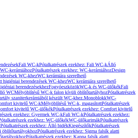
rendezések
Fali WC-k
Pótalkatrészek ezekhez: Fali WC-k
Álló
WC-kerámiához
Pótalkatrészek ezekhez: WC-kerámiához
Design
rendezések WC-khez
WC kerámiára szerelhető
t higiéniai berendezések WC-khez
WC kerámiára szerelhető
igiéniai berendezésekhez
Fogyóeszközök
WC-k és WC-ülőkék
Fali
Álló WC
Mélyöblítésű WC-k falon kívüli öblítőtartályhoz
Pótalkatrészek
tartály szaniterkerámiából készült WC-khez.
Monoblokk
WC-
omfort kivitelű WC-k
Mélyöblítésű WC-k, magasított
Pótalkatrészek
omfort kivitelű WC-ülőkék
Pótalkatrészek ezekhez: Comfort kivitelű
trészek ezekhez: Gyermek WC-k
Fali WC-k
Pótalkatrészek ezekhez:
Pótalkatrészek ezekhez: WC-ülőkék
WC-ülőkarimák
Pótalkatrészek
k
Pótalkatrészek ezekhez: Álló bidék
Kiegészítők
Pótalkatrészek
i öblítőtartályokhoz
Pótalkatrészek ezekhez: Sigma falsík alatti
tőtartályokhoz
Pótalkatrészek ezekhez: Kappa falsík alatti