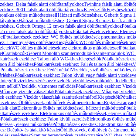
zekhez: Delta falsík alatti öblítőtartályokhoz
Twinline falsík alatti öblít
zekhez: 300T falsík alatti öblítőtartályokhoz
Kiegészítők
Fogyóeszközö
ronikus öblítés működtetéssel
Hálózati működtetéshez, Geberit Sigma 12 
rtályokhoz
Hálózati működtetéshez, Geberit Sigma 8 cm-es falsík alatti ö
téshez, Geberit Omega 12 cm-es falsík alatti öblítőtartályokhoz
Pótalk
cm-es falsík alatti öblítőtartályokhoz
Pótalkatrészek ezekhez: Elemes m
el
Pótalkatrészek ezekhez: WC öblítés működtetések pneumatikus műkö
ez: 1 mennyiséges öblítéshez
Kiegészítők WC öblítés működtetésekhez
zletek
WC öblítés működtetésekhez elektronikus működtetéssel
Pótalka
el
Csatlakozók
Geberit Monolith szanitermodulok
Szanitermodulok WC-
lkatrészek ezekhez: Talpon álló WC-khez
Kiegészítők
Pótalkatrészek ez
alpon álló bidékhez
Pótalkatrészek ezekhez: Fali és talpon álló bidékhez
V
l
Pótalkatrészek ezekhez: Fedél nélkül
Vizeldék, vízöblítéses működés, ö
érléshez
Pótalkatrészek ezekhez: Falon kívüli vagy falsík alatti vizeldev
Integrált vizeldevezérléshez
Vizeldék, vízöblítéses működés, fedéllel/fe
rem nélkül
Vizeldék, vízmentes működés
Pótalkatrészek ezekhez: Vizel
Műanyag vizelde válaszfalak
Pótalkatrészek ezekhez: Műanyag vizelde 
zek ezekhez: Vizelde válaszfalak szaniterkerámiából
Kiegészítők
Pótalka
 ezekhez: Öblítőcsövek, öblítőívek és átmeneti idomok
Rögzítési anyag
lsík alatt
Elektronikus öblítés működtetéssel, hálózati működtetés
Pótalk
alkatrészek ezekhez: Elektronikus öblítés működtetéssel, elemes működ
s
Pótalkatrészek ezekhez: Falon kívüli szerelés
Elektronikus öblítés műkö
tetéssel, elemes működtetés
Pótalkatrészek ezekhez: Elektronikus öblít
z: Beépítő- és átalakító készlet
Öblítőcsövek, öblítőívek és átmeneti i
elési segédletek
Szaniter berendezések csatlakoztatása WC-khez, vizel