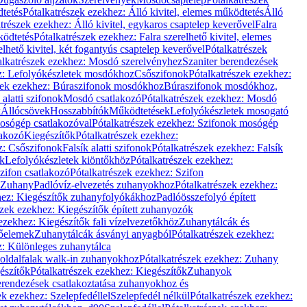
dtetés
Pótalkatrészek ezekhez: Álló kivitel, elemes működtetés
Álló
trészek ezekhez: Álló kivitel, egykaros csaptelep keverővel
Falra
ködtetés
Pótalkatrészek ezekhez: Falra szerelhető kivitel, elemes
elhető kivitel, két fogantyús csaptelep keverővel
Pótalkatrészek
alkatrészek ezekhez: Mosdó szerelvényhez
Szaniter berendezések
z: Lefolyókészletek mosdókhoz
Csőszifonok
Pótalkatrészek ezekhez:
zek ezekhez: Búraszifonok mosdókhoz
Búraszifonok mosdókhoz,
alatti szifonok
Mosdó csatlakozó
Pótalkatrészek ezekhez: Mosdó
k
Állócsövek
Hosszabbítók
Működtetések
Lefolyókészletek mosogató
osógép csatlakozóval
Pótalkatrészek ezekhez: Szifonok mosógép
lakozó
Kiegészítők
Pótalkatrészek ezekhez:
z: Csőszifonok
Falsík alatti szifonok
Pótalkatrészek ezekhez: Falsík
ők
Lefolyókészletek kiöntőkhöz
Pótalkatrészek ezekhez:
zifon csatlakozó
Pótalkatrészek ezekhez: Szifon
Zuhany
Padlóvíz-elvezetés zuhanyokhoz
Pótalkatrészek ezekhez:
hez: Kiegészítők zuhanyfolyókákhoz
Padlóösszefolyó épített
szek ezekhez: Kiegészítők épített zuhanyozók
ezekhez: Kiegészítők fali vízelvezetőkhöz
Zuhanytálcák és
lőelemek
Zuhanytálcák ásványi anyagból
Pótalkatrészek ezekhez:
z: Különleges zuhanytálca
oldalfalak walk-in zuhanyokhoz
Pótalkatrészek ezekhez: Zuhany
észítők
Pótalkatrészek ezekhez: Kiegészítők
Zuhanyok
erendezések csatlakoztatása zuhanyokhoz és
ek ezekhez: Szelepfedéllel
Szelepfedél nélkül
Pótalkatrészek ezekhez: