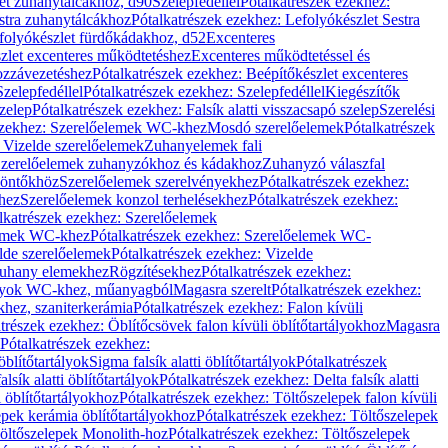
let zuhanytálcákhoz, d90
Szelepfedéllel
Pótalkatrészek ezekhez:
stra zuhanytálcákhoz
Pótalkatrészek ezekhez: Lefolyókészlet Sestra
efolyókészlet fürdőkádakhoz, d52
Excenteres
szlet excenteres működtetéshez
Excenteres működtetéssel és
ozzávezetéshez
Pótalkatrészek ezekhez: Beépítőkészlet excenteres
Szelepfedéllel
Pótalkatrészek ezekhez: Szelepfedéllel
Kiegészítők
szelep
Pótalkatrészek ezekhez: Falsík alatti visszacsapó szelep
Szerelési
ezekhez: Szerelőelemek WC-khez
Mosdó szerelőelemek
Pótalkatrészek
 Vizelde szerelőelemek
Zuhanyelemek fali
 Szerelőelemek zuhanyzókhoz és kádakhoz
Zuhanyzó válaszfal
iöntőkhöz
Szerelőelemek szerelvényekhez
Pótalkatrészek ezekhez:
hez
Szerelőelemek konzol terhelésekhez
Pótalkatrészek ezekhez:
lkatrészek ezekhez: Szerelőelemek
lemek WC-khez
Pótalkatrészek ezekhez: Szerelőelemek WC-
lde szerelőelemek
Pótalkatrészek ezekhez: Vizelde
uhany elemekhez
Rögzítésekhez
Pótalkatrészek ezekhez:
rtályok WC-khez, műanyagból
Magasra szerelt
Pótalkatrészek ezekhez:
khez, szaniterkerámia
Pótalkatrészek ezekhez: Falon kívüli
trészek ezekhez: Öblítőcsövek falon kívüli öblítőtartályokhoz
Magasra
Pótalkatrészek ezekhez:
 öblítőtartályok
Sigma falsík alatti öblítőtartályok
Pótalkatrészek
alsík alatti öblítőtartályok
Pótalkatrészek ezekhez: Delta falsík alatti
 öblítőtartályokhoz
Pótalkatrészek ezekhez: Töltőszelepek falon kívüli
epek kerámia öblítőtartályokhoz
Pótalkatrészek ezekhez: Töltőszelepek
öltőszelepek Monolith-hoz
Pótalkatrészek ezekhez: Töltőszelepek