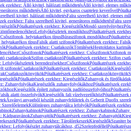
zek ezekhez: Álló kivitel, hálózati működtetés
Álló kivitel, elemes műkö
generátoros működtetés
Álló kivitel, egykaros csaptelep keverővel
Pótalka
erelhető kivitel, hálózati működtetés
Falra szerelhető kivitel, elemes mű
szek ezekhez: Falra szerelhető kivitel, generátoros működtetés
Falra szer
egészítők
Pótalkatrészek ezekhez: Kiegészítők
Mosdó szerelvényhez
Pót
 kiöntőmedencékhez
Lefolyókészletek mosdókhoz
Pótalkatrészek ezekhe
 Csőszifonok, helytakarékos típus
Búraszifonok mosdókhoz
Pótalkatrés
helytakarékos típus
Falsík alatti szifonok
Pótalkatrészek ezekhez: Falsík 
zók
Pótalkatrészek ezekhez: Csatlakozók
Tömítések
Hegtoldatos karimá
edencékhez
Csőszifonok
Pótalkatrészek ezekhez: Csőszifonok
Szifonok m
tó csatlakozások
Szifon csatlakozó
Pótalkatrészek ezekhez: Szifon csat
z: Lefolyókészletek berendezésekhez
Csőszifonok
Pótalkatrészek ezekhe
elt szifonok
Csatlakozók
Pótalkatrészek ezekhez: Csatlakozók
Kiegészít
rak
Csatlakozókönyökök
Pótalkatrészek ezekhez: Csatlakozókönyökök
S
egészítők
Pótalkatrészek ezekhez: Kiegészítők
Zuhanyok és fürdőkádak
ez: Zuhanyfolyóka
Kiegészítők zuhanyfolyókákhoz
Pótalkatrészek ezek
nyzókhoz
Kiegészítők épített zuhanyozók padlóösszefolyóihoz
Pótalkatré
alsík alatti összefolyók
Kiegészítők fali vízelvezetőkhöz
Pótalkatrészek 
etek
Ásványi anyagból készült zuhanyfelületek és Geberit Duofix szere
: Szerelőelemek
Különleges zuhanytálca lefolyók
Pótalkatrészek ezekhe
abinok
Zuhanykabinok
Pótalkatrészek ezekhez: Zuhanykabinok
Zuhany 
ez: Kádparavánok
Zuhanyajtók
Pótalkatrészek ezekhez: Zuhanyajtók
Kieg
rekeszek
Pótalkatrészek ezekhez: Tárolórekeszek
Kiegészítők
Szaniter b
zekhez: Lefolyókészlet zuhanytálcákhoz, d52
Szelepfedéllel
Pótalkatrész