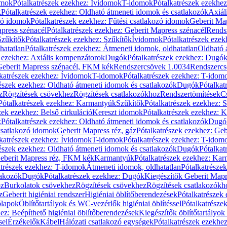
omok
Pótalkatrészek ezekhez: Ívidomok
T-idomok
Pótalkatrészek ezekhe
k
Pótalkatrészek ezekhez: Oldható átmeneti idomok és csatlakozók
Axiál
zó idomok
Pótalkatrészek ezekhez: Fűtési csatlakozó idomok
Geberit Map
press szénacél
Pótalkatrészek ezekhez: Geberit Mapress szénacél
Rends
Szűkítők
Pótalkatrészek ezekhez: Szűkítők
Ívidomok
Pótalkatrészek eze
hatatlan
Pótalkatrészek ezekhez: Átmeneti idomok, oldhatatlan
Oldható 
k ezekhez: Axiális kompenzátorok
Dugók
Pótalkatrészek ezekhez: Dugó
 Geberit Mapress szénacél, FKM kék
Rendszercsövek 1.0034
Rendszercs
katrészek ezekhez: Ívidomok
T-idomok
Pótalkatrészek ezekhez: T-idom
észek ezekhez: Oldható átmeneti idomok és csatlakozók
Dugók
Pótalkat
z
Rögzítések csövekhez
Rögzítések csatlakozókhoz
Rendszertömítések
C
Pótalkatrészek ezekhez: Karmantyúk
Szűkítők
Pótalkatrészek ezekhez: 
zek ezekhez: Belső cirkuláció
Kereszt idomok
Pótalkatrészek ezekhez: 
k
Pótalkatrészek ezekhez: Oldható átmeneti idomok és csatlakozók
Dugó
 csatlakozó idomok
Geberit Mapress réz, gáz
Pótalkatrészek ezekhez: Geb
katrészek ezekhez: Ívidomok
T-idomok
Pótalkatrészek ezekhez: T-idom
észek ezekhez: Oldható átmeneti idomok és csatlakozók
Dugók
Pótalkat
Geberit Mapress réz, FKM kék
Karmantyúk
Pótalkatrészek ezekhez: Ka
atrészek ezekhez: T-idomok
Átmeneti idomok, oldhatatlan
Pótalkatrésze
lakozók
Dugók
Pótalkatrészek ezekhez: Dugók
Kiegészítők Geberit Mapr
oz
Burkolatok csövekhez
Rögzítések csövekhez
Rögzítések csatlakozókh
z
Geberit higiéniai rendszer
Higiéniai öblítőberendezések
Pótalkatrészek 
ólapok
Öblítőtartályok és WC-vezérlők higiéniai öblítéssel
Pótalkatrésze
ez: Beépíthető higiéniai öblítőberendezések
Kiegészítők öblítőtartályok
sel
Érzékelők
Kábel
Hálózati csatlakozó egységek
Pótalkatrészek ezekhez