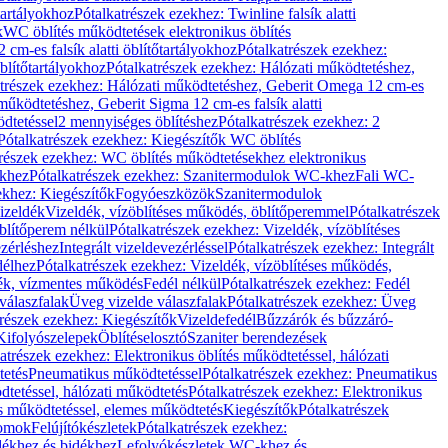
őtartályokhoz
Pótalkatrészek ezekhez: Twinline falsík alatti
k
WC öblítés működtetések elektronikus öblítés
cm-es falsík alatti öblítőtartályokhoz
Pótalkatrészek ezekhez:
blítőtartályokhoz
Pótalkatrészek ezekhez: Hálózati működtetéshez,
atrészek ezekhez: Hálózati működtetéshez, Geberit Omega 12 cm-es
űködtetéshez, Geberit Sigma 12 cm-es falsík alatti
dtetéssel
2 mennyiséges öblítéshez
Pótalkatrészek ezekhez: 2
Pótalkatrészek ezekhez: Kiegészítők WC öblítés
trészek ezekhez: WC öblítés működtetésekhez elektronikus
khez
Pótalkatrészek ezekhez: Szanitermodulok WC-khez
Fali WC-
ekhez: Kiegészítők
Fogyóeszközök
Szanitermodulok
izeldék
Vizeldék, vízöblítéses működés, öblítőperemmel
Pótalkatrészek
blítőperem nélkül
Pótalkatrészek ezekhez: Vizeldék, vízöblítéses
ezérléshez
Integrált vizeldevezérléssel
Pótalkatrészek ezekhez: Integrált
délhez
Pótalkatrészek ezekhez: Vizeldék, vízöblítéses működés,
dék, vízmentes működés
Fedél nélkül
Pótalkatrészek ezekhez: Fedél
válaszfalak
Üveg vizelde válaszfalak
Pótalkatrészek ezekhez: Üveg
trészek ezekhez: Kiegészítők
Vizeldefedél
Bűzzárók és bűzzáró-
Kifolyószelepek
Öblítéselosztó
Szaniter berendezések
atrészek ezekhez: Elektronikus öblítés működtetéssel, hálózati
tetés
Pneumatikus működtetéssel
Pótalkatrészek ezekhez: Pneumatikus
dtetéssel, hálózati működtetés
Pótalkatrészek ezekhez: Elektronikus
és működtetéssel, elemes működtetés
Kiegészítők
Pótalkatrészek
domok
Felújítókészletek
Pótalkatrészek ezekhez:
dékhez és bidékhez
Lefolyókészletek WC-khez és