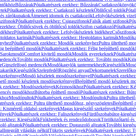
öntőkhöz
Bűzzárak
Pótalkatrészek ezekhez: Bűzzárak
Csatlakozókönyök
etek
Pótalkatrészek ezekhez: Csatlakozó készletek
Öblítőcső toldók
Pótal
 és zárókupakok
Átmeneti idomok és csatlakozók
Lefolyókészletek vize
szifonok
Pótalkatrészek ezekhez: Csigaszifonok
Falsík alatti szifonok
Pót
 ezekhez: Öblítőcsövek és öblítőcső toldók
Szifon csatlakozó
Pótalkatrés
idékhez
Pótalkatrészek ezekhez: Lefolyókészletek bidékhez
Csőszifonok
toldatos karimák
Pótalkatrészek ezekhez: Hegtoldatos karimák
Mosdóka
nyhez
Pótalkatrészek ezekhez: Mosdók szekrényhez
Pultra ültethető m
lig beépíthető mosdók
Pótalkatrészek ezekhez: Félig beépíthető mosdók
Sarokmosdó
Comfort kivitelű mosdók
Mosdók gyerekeknek
Pótalkatré
őmedencék
További mosdók
Pótalkatrészek ezekhez: További mosdók
Kiö
e
Gipszfelfogó medencék
Mosdókagylók tantermekhez
Kiegészítők
Mosdó
takarók
Kiegészítők
Szelepfedél
Rögzítési anyag
Dekorpanelek
Szerelőko
szekrénnyel
Mosdó készletek mosdószekrénnyel
Pótalkatrészek ezekhe
thető mosdó készletek mosdószekrénnyel
Beépíthető mosdó készletek m
ek ezekhez: Mosdószekrények
Kézmosókhoz
Pótalkatrészek ezekhez: 
edencés mosdókhoz
Bútorba építhető mosdó
Pótalkatrészek ezekhez: Bút
ókhoz
Mosdópultok
Pótalkatrészek ezekhez: Mosdópultok
Pultra ültethet
atrészek ezekhez: Pultra ültethető mosdóhoz, négyszögletes
Beépíthető
z: Kisméretű oldalsó szekrények
Magas kiegészítő szekrények
Pótalkatr
rények
Pótalkatrészek ezekhez: Faliszekrények
Fürdőszobabútor-kiegész
 ezekhez: Kiegészítők
Fiókbetétek és rendeződobozok
Törölközőtartó és 
oló aljzatok
Pótalkatrészek ezekhez: Dugaszoló aljzatok
További kiegés
al
Integrált világítás nélkül
Tükrös szekrények
Pótalkatrészek ezekhez: 
lágítás nélkül
Kiegészítők
Világítótestek
Fogantyúk
További kiegészítők
D