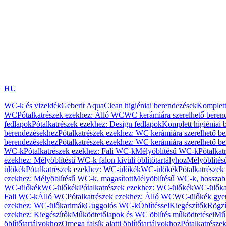
HU
WC-k és vizeldék
Geberit AquaClean higiéniai berendezések
Komplett
WC
Pótalkatrészek ezekhez: Álló WC
WC kerámiára szerelhető beren
fedlapok
Pótalkatrészek ezekhez: Design fedlapok
Komplett higiéniai
berendezésekhez
Pótalkatrészek ezekhez: WC kerámiára szerelhető b
berendezésekhez
Pótalkatrészek ezekhez: WC kerámiára szerelhető b
WC-k
Pótalkatrészek ezekhez: Fali WC-k
Mélyöblítésű WC-k
Pótalkat
ezekhez: Mélyöblítésű WC-k falon kívüli öblítőtartályhoz
Mélyöblíté
ülőkék
Pótalkatrészek ezekhez: WC-ülőkék
WC-ülőkék
Pótalkatrésze
ezekhez: Mélyöblítésű WC-k, magasított
Mélyöblítésű WC-k, hosszabb
WC-ülőkék
WC-ülőkék
Pótalkatrészek ezekhez: WC-ülőkék
WC-ülőka
Fali WC-k
Álló WC
Pótalkatrészek ezekhez: Álló WC
WC-ülőkék gye
ezekhez: WC-ülőkarimák
Guggolós WC-k
Öblítéssel
Kiegészítők
Rögzí
ezekhez: Kiegészítők
Működtetőlapok és WC öblítés működtetései
Műk
öblítőtartályokhoz
Omega falsík alatti öblítőtartályokhoz
Pótalkatrészek