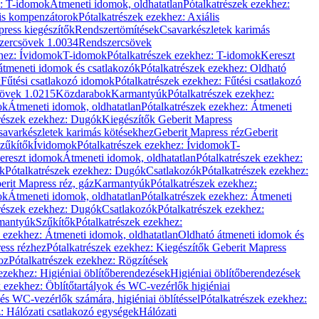
z: T-idomok
Átmeneti idomok, oldhatatlan
Pótalkatrészek ezekhez:
is kompenzátorok
Pótalkatrészek ezekhez: Axiális
ress kiegészítők
Rendszertömítések
Csavarkészletek karimás
zercsövek 1.0034
Rendszercsövek
khez: Ívidomok
T-idomok
Pótalkatrészek ezekhez: T-idomok
Kereszt
átmeneti idomok és csatlakozók
Pótalkatrészek ezekhez: Oldható
k
Fűtési csatlakozó idomok
Pótalkatrészek ezekhez: Fűtési csatlakozó
övek 1.0215
Közdarabok
Karmantyúk
Pótalkatrészek ezekhez:
ok
Átmeneti idomok, oldhatatlan
Pótalkatrészek ezekhez: Átmeneti
részek ezekhez: Dugók
Kiegészítők Geberit Mapress
savarkészletek karimás kötésekhez
Geberit Mapress réz
Geberit
Szűkítők
Ívidomok
Pótalkatrészek ezekhez: Ívidomok
T-
Kereszt idomok
Átmeneti idomok, oldhatatlan
Pótalkatrészek ezekhez:
k
Pótalkatrészek ezekhez: Dugók
Csatlakozók
Pótalkatrészek ezekhez:
erit Mapress réz, gáz
Karmantyúk
Pótalkatrészek ezekhez:
ok
Átmeneti idomok, oldhatatlan
Pótalkatrészek ezekhez: Átmeneti
részek ezekhez: Dugók
Csatlakozók
Pótalkatrészek ezekhez:
rmantyúk
Szűkítők
Pótalkatrészek ezekhez:
k ezekhez: Átmeneti idomok, oldhatatlan
Oldható átmeneti idomok és
ess rézhez
Pótalkatrészek ezekhez: Kiegészítők Geberit Mapress
oz
Pótalkatrészek ezekhez: Rögzítések
ezekhez: Higiéniai öblítőberendezések
Higiéniai öblítőberendezések
k ezekhez: Öblítőtartályok és WC-vezérlők higiéniai
 és WC-vezérlők számára, higiéniai öblítéssel
Pótalkatrészek ezekhez:
: Hálózati csatlakozó egységek
Hálózati