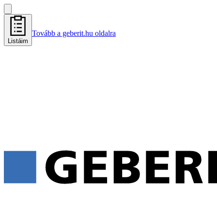
Tovább a geberit.hu oldalra
Listáim