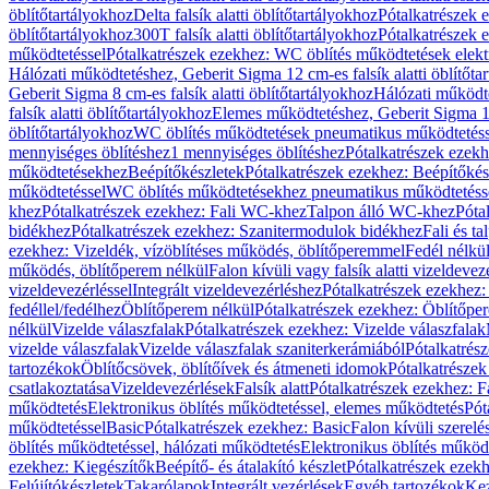
öblítőtartályokhoz
Delta falsík alatti öblítőtartályokhoz
Pótalkatrészek e
öblítőtartályokhoz
300T falsík alatti öblítőtartályokhoz
Pótalkatrészek e
működtetéssel
Pótalkatrészek ezekhez: WC öblítés működtetések elekt
Hálózati működtetéshez, Geberit Sigma 12 cm-es falsík alatti öblítőta
Geberit Sigma 8 cm-es falsík alatti öblítőtartályokhoz
Hálózati működte
falsík alatti öblítőtartályokhoz
Elemes működtetéshez, Geberit Sigma 12 
öblítőtartályokhoz
WC öblítés működtetések pneumatikus működtetéss
mennyiséges öblítéshez
1 mennyiséges öblítéshez
Pótalkatrészek ezekh
működtetésekhez
Beépítőkészletek
Pótalkatrészek ezekhez: Beépítőkés
működtetéssel
WC öblítés működtetésekhez pneumatikus működtetéss
khez
Pótalkatrészek ezekhez: Fali WC-khez
Talpon álló WC-khez
Póta
bidékhez
Pótalkatrészek ezekhez: Szanitermodulok bidékhez
Fali és t
ezekhez: Vizeldék, vízöblítéses működés, öblítőperemmel
Fedél nélkü
működés, öblítőperem nélkül
Falon kívüli vagy falsík alatti vizeldevez
vizeldevezérléssel
Integrált vizeldevezérléshez
Pótalkatrészek ezekhez: 
fedéllel/fedélhez
Öblítőperem nélkül
Pótalkatrészek ezekhez: Öblítőpe
nélkül
Vizelde válaszfalak
Pótalkatrészek ezekhez: Vizelde válaszfalak
vizelde válaszfalak
Vizelde válaszfalak szaniterkerámiából
Pótalkatrés
tartozékok
Öblítőcsövek, öblítőívek és átmeneti idomok
Pótalkatrészek
csatlakoztatása
Vizeldevezérlések
Falsík alatt
Pótalkatrészek ezekhez: Fa
működtetés
Elektronikus öblítés működtetéssel, elemes működtetés
Pót
működtetéssel
Basic
Pótalkatrészek ezekhez: Basic
Falon kívüli szerelé
öblítés működtetéssel, hálózati működtetés
Elektronikus öblítés működ
ezekhez: Kiegészítők
Beépítő- és átalakító készlet
Pótalkatrészek ezekhe
Felújítókészletek
Takarólapok
Integrált vezérlések
Egyéb tartozékok
Kez