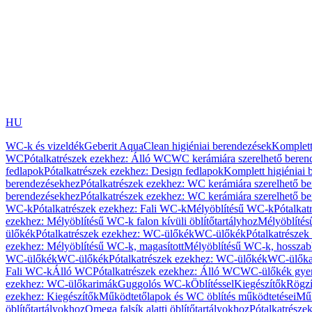
HU
WC-k és vizeldék
Geberit AquaClean higiéniai berendezések
Komplett
WC
Pótalkatrészek ezekhez: Álló WC
WC kerámiára szerelhető beren
fedlapok
Pótalkatrészek ezekhez: Design fedlapok
Komplett higiéniai
berendezésekhez
Pótalkatrészek ezekhez: WC kerámiára szerelhető b
berendezésekhez
Pótalkatrészek ezekhez: WC kerámiára szerelhető b
WC-k
Pótalkatrészek ezekhez: Fali WC-k
Mélyöblítésű WC-k
Pótalkat
ezekhez: Mélyöblítésű WC-k falon kívüli öblítőtartályhoz
Mélyöblíté
ülőkék
Pótalkatrészek ezekhez: WC-ülőkék
WC-ülőkék
Pótalkatrésze
ezekhez: Mélyöblítésű WC-k, magasított
Mélyöblítésű WC-k, hosszabb
WC-ülőkék
WC-ülőkék
Pótalkatrészek ezekhez: WC-ülőkék
WC-ülőka
Fali WC-k
Álló WC
Pótalkatrészek ezekhez: Álló WC
WC-ülőkék gye
ezekhez: WC-ülőkarimák
Guggolós WC-k
Öblítéssel
Kiegészítők
Rögzí
ezekhez: Kiegészítők
Működtetőlapok és WC öblítés működtetései
Műk
öblítőtartályokhoz
Omega falsík alatti öblítőtartályokhoz
Pótalkatrészek