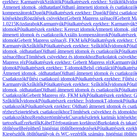
ezekhez: Karmantyúk
Szűkítők
Pótalkatrészek ezekhez: Szűkítők
Ívid
Átmeneti idomok, oldhatatlan
Oldható átmeneti idomok és csatlakozó
kompenzátorok
Dugók
Pótalkatrészek ezekhez: Dugók
Fűtési csatlako
kötésekhez
Rögzítések csövekhez
Geberit Mapress szénacél
Geberit Ma
1.0215
Közdarabok
Karmantyúk
Pótalkatrészek ezekhez: Karmantyúk
idomok
Pótalkatrészek ezekhez: Kereszt idomok
Átmeneti idomok, old
átmeneti idomok és csatlakozók
Axiális kompenzátorok
Pótalkatrésze
idomok
Geberit Mapress szénacél, FKM kék
Pótalkatrészek ezekhez:
Karmantyúk
Szűkítők
Pótalkatrészek ezekhez: Szűkítők
Ívidomok
Pótal
idomok, oldhatatlan
Oldható átmeneti idomok és csatlakozók
Pótalkatr
szénacélhoz
Tömítések csövekhez és idomokhoz
Burkolatok csövekhe
Mapress réz
Pótalkatrészek ezekhez: Geberit Mapress réz
Karmantyúk
idomok
Pótalkatrészek ezekhez: T-idomok
Belső cirkuláció
Pótalkatrés
Átmeneti idomok, oldhatatlan
Oldható átmeneti idomok és csatlakozó
Csatlakozók
Fűtési csatlakozó idomok
Pótalkatrészek ezekhez: Fűtési
Karmantyúk
Szűkítők
Pótalkatrészek ezekhez: Szűkítők
Ívidomok
Pótal
idomok, oldhatatlan
Oldható átmeneti idomok és csatlakozók
Pótalkatr
Csatlakozók
Geberit Mapress réz, FKM kék
Pótalkatrészek ezekhez: 
Szűkítők
Ívidomok
Pótalkatrészek ezekhez: Ívidomok
T-idomok
Pótalk
csatlakozók
Pótalkatrészek ezekhez: Oldható átmeneti idomok és csat
rézhez
Szigetelések csatlakozókhoz
Tömítések csövekhez és idomokh
csatlakozókhoz
Rendszertömítések
Csavarkészletek karimás kötésekhe
tartozékai
Érzékelők
Kábel
Térfogatáram korlátozó
Burkolatok és takar
öblítéssel
Beépíthető higiéniai öblítőberendezések
Pótalkatrészek ezekh
Kiegészítők öblítőtartályok és WC-vezérlők számára, higiéniai öblítés