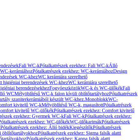
rendezések
Fali WC-k
Pótalkatrészek ezekhez: Fali WC-k
Álló
WC-kerámiához
Pótalkatrészek ezekhez: WC-kerámiához
Design
rendezések WC-khez
WC kerámiára szerelhető
t higiéniai berendezések WC-khez
WC kerámiára szerelhető
igiéniai berendezésekhez
Fogyóeszközök
WC-k és WC-ülőkék
Fali
Álló WC
Mélyöblítésű WC-k falon kívüli öblítőtartályhoz
Pótalkatrészek
tartály szaniterkerámiából készült WC-khez.
Monoblokk
WC-
omfort kivitelű WC-k
Mélyöblítésű WC-k, magasított
Pótalkatrészek
omfort kivitelű WC-ülőkék
Pótalkatrészek ezekhez: Comfort kivitelű
trészek ezekhez: Gyermek WC-k
Fali WC-k
Pótalkatrészek ezekhez:
Pótalkatrészek ezekhez: WC-ülőkék
WC-ülőkarimák
Pótalkatrészek
k
Pótalkatrészek ezekhez: Álló bidék
Kiegészítők
Pótalkatrészek
i öblítőtartályokhoz
Pótalkatrészek ezekhez: Sigma falsík alatti
tőtartályokhoz
Pótalkatrészek ezekhez: Kappa falsík alatti