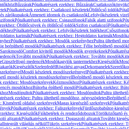
öntőkhöz
Bűzzárak
Pótalkatrészek ezekhez: Bűzzárak
Csatlakozókönyök
etek
Pótalkatrészek ezekhez: Csatlakozó készletek
Öblítőcső toldók
Pótal
 és zárókupakok
Átmeneti idomok és csatlakozók
Lefolyókészletek vize
szifonok
Pótalkatrészek ezekhez: Csigaszifonok
Falsík alatti szifonok
Pót
 ezekhez: Öblítőcsövek és öblítőcső toldók
Szifon csatlakozó
Pótalkatrés
idékhez
Pótalkatrészek ezekhez: Lefolyókészletek bidékhez
Csőszifonok
toldatos karimák
Pótalkatrészek ezekhez: Hegtoldatos karimák
Mosdóka
nyhez
Pótalkatrészek ezekhez: Mosdók szekrényhez
Pultra ültethető m
lig beépíthető mosdók
Pótalkatrészek ezekhez: Félig beépíthető mosdók
Sarokmosdó
Comfort kivitelű mosdók
Mosdók gyerekeknek
Pótalkatré
őmedencék
További mosdók
Pótalkatrészek ezekhez: További mosdók
Kiö
e
Gipszfelfogó medencék
Mosdókagylók tantermekhez
Kiegészítők
Mosdó
takarók
Kiegészítők
Szelepfedél
Rögzítési anyag
Dekorpanelek
Szerelőko
szekrénnyel
Mosdó készletek mosdószekrénnyel
Pótalkatrészek ezekhe
thető mosdó készletek mosdószekrénnyel
Beépíthető mosdó készletek m
ek ezekhez: Mosdószekrények
Kézmosókhoz
Pótalkatrészek ezekhez: 
edencés mosdókhoz
Bútorba építhető mosdó
Pótalkatrészek ezekhez: Bút
ókhoz
Mosdópultok
Pótalkatrészek ezekhez: Mosdópultok
Pultra ültethet
atrészek ezekhez: Pultra ültethető mosdóhoz, négyszögletes
Beépíthető
z: Kisméretű oldalsó szekrények
Magas kiegészítő szekrények
Pótalkatr
rények
Pótalkatrészek ezekhez: Faliszekrények
Fürdőszobabútor-kiegész
 ezekhez: Kiegészítők
Fiókbetétek és rendeződobozok
Törölközőtartó és 
oló aljzatok
Pótalkatrészek ezekhez: Dugaszoló aljzatok
További kiegés
al
Integrált világítás nélkül
Tükrös szekrények
Pótalkatrészek ezekhez: 
lágítás nélkül
Kiegészítők
Világítótestek
Fogantyúk
További kiegészítők
D