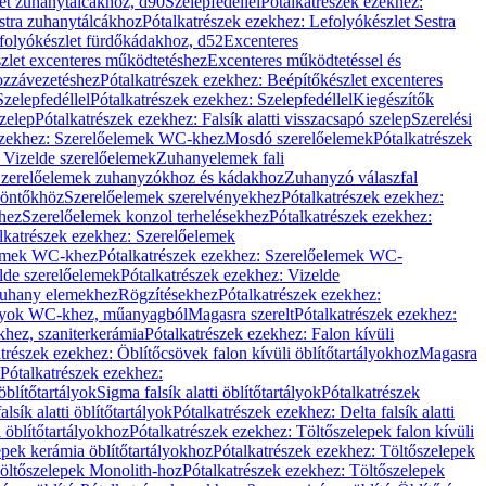
let zuhanytálcákhoz, d90
Szelepfedéllel
Pótalkatrészek ezekhez:
stra zuhanytálcákhoz
Pótalkatrészek ezekhez: Lefolyókészlet Sestra
efolyókészlet fürdőkádakhoz, d52
Excenteres
szlet excenteres működtetéshez
Excenteres működtetéssel és
ozzávezetéshez
Pótalkatrészek ezekhez: Beépítőkészlet excenteres
Szelepfedéllel
Pótalkatrészek ezekhez: Szelepfedéllel
Kiegészítők
szelep
Pótalkatrészek ezekhez: Falsík alatti visszacsapó szelep
Szerelési
ezekhez: Szerelőelemek WC-khez
Mosdó szerelőelemek
Pótalkatrészek
 Vizelde szerelőelemek
Zuhanyelemek fali
 Szerelőelemek zuhanyzókhoz és kádakhoz
Zuhanyzó válaszfal
iöntőkhöz
Szerelőelemek szerelvényekhez
Pótalkatrészek ezekhez:
hez
Szerelőelemek konzol terhelésekhez
Pótalkatrészek ezekhez:
lkatrészek ezekhez: Szerelőelemek
lemek WC-khez
Pótalkatrészek ezekhez: Szerelőelemek WC-
lde szerelőelemek
Pótalkatrészek ezekhez: Vizelde
uhany elemekhez
Rögzítésekhez
Pótalkatrészek ezekhez:
rtályok WC-khez, műanyagból
Magasra szerelt
Pótalkatrészek ezekhez:
khez, szaniterkerámia
Pótalkatrészek ezekhez: Falon kívüli
trészek ezekhez: Öblítőcsövek falon kívüli öblítőtartályokhoz
Magasra
Pótalkatrészek ezekhez:
 öblítőtartályok
Sigma falsík alatti öblítőtartályok
Pótalkatrészek
alsík alatti öblítőtartályok
Pótalkatrészek ezekhez: Delta falsík alatti
 öblítőtartályokhoz
Pótalkatrészek ezekhez: Töltőszelepek falon kívüli
epek kerámia öblítőtartályokhoz
Pótalkatrészek ezekhez: Töltőszelepek
öltőszelepek Monolith-hoz
Pótalkatrészek ezekhez: Töltőszelepek