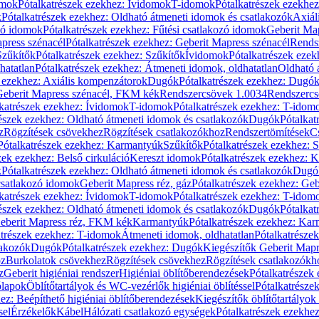
omok
Pótalkatrészek ezekhez: Ívidomok
T-idomok
Pótalkatrészek ezekhe
k
Pótalkatrészek ezekhez: Oldható átmeneti idomok és csatlakozók
Axiál
zó idomok
Pótalkatrészek ezekhez: Fűtési csatlakozó idomok
Geberit Map
press szénacél
Pótalkatrészek ezekhez: Geberit Mapress szénacél
Rends
Szűkítők
Pótalkatrészek ezekhez: Szűkítők
Ívidomok
Pótalkatrészek eze
hatatlan
Pótalkatrészek ezekhez: Átmeneti idomok, oldhatatlan
Oldható 
k ezekhez: Axiális kompenzátorok
Dugók
Pótalkatrészek ezekhez: Dugó
 Geberit Mapress szénacél, FKM kék
Rendszercsövek 1.0034
Rendszercs
katrészek ezekhez: Ívidomok
T-idomok
Pótalkatrészek ezekhez: T-idom
észek ezekhez: Oldható átmeneti idomok és csatlakozók
Dugók
Pótalkat
z
Rögzítések csövekhez
Rögzítések csatlakozókhoz
Rendszertömítések
C
Pótalkatrészek ezekhez: Karmantyúk
Szűkítők
Pótalkatrészek ezekhez: 
zek ezekhez: Belső cirkuláció
Kereszt idomok
Pótalkatrészek ezekhez: 
k
Pótalkatrészek ezekhez: Oldható átmeneti idomok és csatlakozók
Dugó
 csatlakozó idomok
Geberit Mapress réz, gáz
Pótalkatrészek ezekhez: Geb
katrészek ezekhez: Ívidomok
T-idomok
Pótalkatrészek ezekhez: T-idom
észek ezekhez: Oldható átmeneti idomok és csatlakozók
Dugók
Pótalkat
Geberit Mapress réz, FKM kék
Karmantyúk
Pótalkatrészek ezekhez: Ka
atrészek ezekhez: T-idomok
Átmeneti idomok, oldhatatlan
Pótalkatrésze
lakozók
Dugók
Pótalkatrészek ezekhez: Dugók
Kiegészítők Geberit Mapr
oz
Burkolatok csövekhez
Rögzítések csövekhez
Rögzítések csatlakozókh
z
Geberit higiéniai rendszer
Higiéniai öblítőberendezések
Pótalkatrészek 
ólapok
Öblítőtartályok és WC-vezérlők higiéniai öblítéssel
Pótalkatrésze
ez: Beépíthető higiéniai öblítőberendezések
Kiegészítők öblítőtartályok
sel
Érzékelők
Kábel
Hálózati csatlakozó egységek
Pótalkatrészek ezekhez