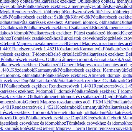
blítés-stop öblítés
Pótalkatrészek ezekhez: Öblítés-stop öblítés
2 mennyis
éges öblítés
Pótalkatrészek ezekhez: 2 mennyiséges öblítés
Kiegészítők
 Mepla
Rendszercsövek, többrétegű
Rendszercsövek fűtéshez, többréteg
kítők
Pótalkatrészek ezekhez: Szűkítők
Könyökök
Pótalkatrészek ezekh
ldhatatlan
Pótalkatrészek ezekhez: Átmeneti idomok, oldhatatlan
Oldhat
k
Csatlakozók
Pótalkatrészek ezekhez: Csatlakozók
Elosztók menetes csa
atlakozó idomok
Pótalkatrészek ezekhez: Fűtési csatlakozó idomok
Kiegé
mokhoz
Tömítések csatlakozókhoz
Burkolatok csövekhez
Rögzítések csö
z
Geberit Mapress rozsdamentes acél
Geberit Mapress rozsdamentes acé
 1.4401
Rendszercsövek 1.4521
Közdarabok
Karmantyúk
Pótalkatrészek
atrészek ezekhez: T-idomok
Belső cirkuláció
Pótalkatrészek ezekhez: Bel
k
Pótalkatrészek ezekhez: Oldható átmeneti idomok és csatlakozók
Axiál
alkatrészek ezekhez: Csatlakozók
Geberit Mapress rozsdamentes acél, 
1.4401
Közdarabok
Karmantyúk
Pótalkatrészek ezekhez: Karmantyúk
Sz
ti idomok, oldhatatlan
Pótalkatrészek ezekhez: Átmeneti idomok, oldha
ek ezekhez: Dugók
Csatlakozók
Pótalkatrészek ezekhez: Csatlakozók
Geb
01
Pótalkatrészek ezekhez: Rendszercsövek 1.4401
Rendszercsövek 1.4
katrészek ezekhez: Ívidomok
T-idomok
Pótalkatrészek ezekhez: T-idom
észek ezekhez: Oldható átmeneti idomok és csatlakozók
Dugók
Pótalkat
kompenzátorok
Geberit Mapress rozsdamentes acél, FKM kék
Pótalkatré
1.4401
Rendszercsövek 1.4521
Közdarabok
Karmantyúk
Pótalkatrészek
atrészek ezekhez: T-idomok
Átmeneti idomok, oldhatatlan
Pótalkatrésze
lakozók
Dugók
Pótalkatrészek ezekhez: Dugók
Kiegészítők Geberit Mapr
igetelések csövekhez és idomokhoz
Tömítések csövekhez és idomokho
ek karimás kötésekhez
Geberit Mapress Therm
Therm rendszercsövek
Id