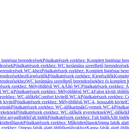
 higiéniai berendezések
Pótalkatrészek ezekhez: Komplett higiéniai be
dezések
Pótalkatrészek ezekhez: WC kerámiára szerelhető berendezések
 berendezések WC-khez
Pótalkatrészek ezekhez: Komplett higiéniai be
erendezésekhez
Kiegészítők
Pótalkatrészek ezekhez: Kiegészítők
Komplet
erendezésekhez
WC kerámiára szerelhető berendezésekhez és komplett h
részek ezekhez: Mélyöblítésű WC-k
Álló WC
Pótalkatrészek ezekhez: 
sű WC-k
Pótalkatrészek ezekhez: Mélyöblítésű WC-k
Falon kívüli öblítő
k ezekhez: WC-ülőkék
Comfort kivitelű WC-k
Pótalkatrészek ezekhez: C
 kivitel
Pótalkatrészek ezekhez: Mélyöblítésű WC-k, hosszabb kivitel
C
rimák
Pótalkatrészek ezekhez: WC-ülőkarimák
Gyermek WC-k
Pótalka
rekeknek
Pótalkatrészek ezekhez: WC-ülőkék gyerekeknek
WC-ülőkék
tési anyag
Bidék
Fali bidék
Pótalkatrészek ezekhez: Fali bidék
Álló bidé
ödtetőlapok
Pótalkatrészek ezekhez: Működtetőlapok
Sigma falsík alatt
 ezekhez: Omega falsík alatti öblítőtartályokhoz
Kappa falsík alatti öblí