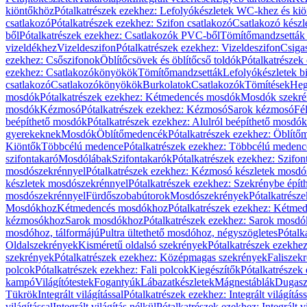
kiöntőkhöz
Pótalkatrészek ezekhez: Lefolyókészletek WC-khez és ki
csatlakozó
Pótalkatrészek ezekhez: Szifon csatlakozó
Csatlakozó készl
ből
Pótalkatrészek ezekhez: Csatlakozók PVC-ből
Tömítőmandzsetták
vizeldékhez
Vizeldeszifon
Pótalkatrészek ezekhez: Vizeldeszifon
Csiga
ezekhez: Csőszifonok
Öblítőcsövek és öblítőcső toldók
Pótalkatrészek
ezekhez: Csatlakozókönyökök
Tömítőmandzsetták
Lefolyókészletek b
csatlakozó
Csatlakozókönyökök
Burkolatok
Csatlakozók
Tömítések
Heg
mosdók
Pótalkatrészek ezekhez: Kétmedencés mosdók
Mosdók szekré
mosdók
Kézmosó
Pótalkatrészek ezekhez: Kézmosó
Sarok kézmosó
Fé
beépíthető mosdók
Pótalkatrészek ezekhez: Alulról beépíthető mosdók
gyerekeknek
Mosdók
Öblítőmedencék
Pótalkatrészek ezekhez: Öblít
Kiöntők
Többcélú medence
Pótalkatrészek ezekhez: Többcélú medenc
szifontakaró
Mosdólábak
Szifontakarók
Pótalkatrészek ezekhez: Szifon
mosdószekrénnyel
Pótalkatrészek ezekhez: Kézmosó készletek mosdó
készletek mosdószekrénnyel
Pótalkatrészek ezekhez: Szekrénybe épí
mosdószekrénnyel
Fürdőszobabútorok
Mosdószekrények
Pótalkatrész
Mosdókhoz
Kétmedencés mosdókhoz
Pótalkatrészek ezekhez: Kétm
kézmosókhoz
Sarok mosdókhoz
Pótalkatrészek ezekhez: Sarok mosd
mosdóhoz, tálformájú
Pultra ültethető mosdóhoz, négyszögletes
Pótalk
Oldalszekrények
Kisméretű oldalsó szekrények
Pótalkatrészek ezekhe
szekrények
Pótalkatrészek ezekhez: Középmagas szekrények
Faliszek
polcok
Pótalkatrészek ezekhez: Fali polcok
Kiegészítők
Pótalkatrészek
kampó
Világítótestek
Fogantyúk
Lábazatkészletek
Mágnestáblák
Dugasz
Tükrök
Integrált világítással
Pótalkatrészek ezekhez: Integrált világításs
világítással
Integrált világítás nélkül
Pótalkatrészek ezekhez: Integrált vi