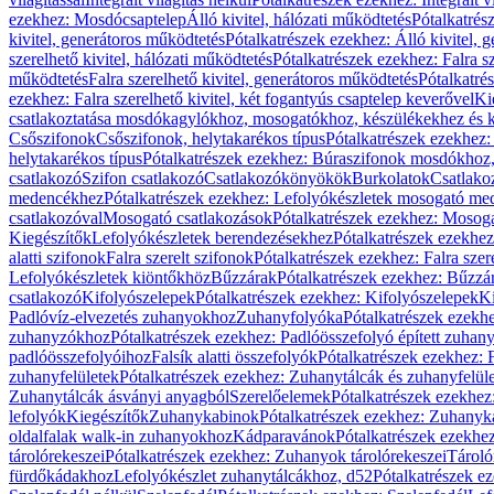
ezekhez: Mosdócsaptelep
Álló kivitel, hálózati működtetés
Pótalkatrés
kivitel, generátoros működtetés
Pótalkatrészek ezekhez: Álló kivitel, 
szerelhető kivitel, hálózati működtetés
Pótalkatrészek ezekhez: Falra sz
működtetés
Falra szerelhető kivitel, generátoros működtetés
Pótalkatré
ezekhez: Falra szerelhető kivitel, két fogantyús csaptelep keverővel
Ki
csatlakoztatása mosdókagylókhoz, mosogatókhoz, készülékekhez és
Csőszifonok
Csőszifonok, helytakarékos típus
Pótalkatrészek ezekhez:
helytakarékos típus
Pótalkatrészek ezekhez: Búraszifonok mosdókhoz, 
csatlakozó
Szifon csatlakozó
Csatlakozókönyökök
Burkolatok
Csatlako
medencékhez
Pótalkatrészek ezekhez: Lefolyókészletek mosogató m
csatlakozóval
Mosogató csatlakozások
Pótalkatrészek ezekhez: Mosoga
Kiegészítők
Lefolyókészletek berendezésekhez
Pótalkatrészek ezekhe
alatti szifonok
Falra szerelt szifonok
Pótalkatrészek ezekhez: Falra szer
Lefolyókészletek kiöntőkhöz
Bűzzárak
Pótalkatrészek ezekhez: Bűzzá
csatlakozó
Kifolyószelepek
Pótalkatrészek ezekhez: Kifolyószelepek
Ki
Padlóvíz-elvezetés zuhanyokhoz
Zuhanyfolyóka
Pótalkatrészek ezekh
zuhanyzókhoz
Pótalkatrészek ezekhez: Padlóösszefolyó épített zuha
padlóösszefolyóihoz
Falsík alatti összefolyók
Pótalkatrészek ezekhez: F
zuhanyfelületek
Pótalkatrészek ezekhez: Zuhanytálcák és zuhanyfelül
Zuhanytálcák ásványi anyagból
Szerelőelemek
Pótalkatrészek ezekhez
lefolyók
Kiegészítők
Zuhanykabinok
Pótalkatrészek ezekhez: Zuhanyk
oldalfalak walk-in zuhanyokhoz
Kádparavánok
Pótalkatrészek ezekh
tárolórekeszei
Pótalkatrészek ezekhez: Zuhanyok tárolórekeszei
Tároló
fürdőkádakhoz
Lefolyókészlet zuhanytálcákhoz, d52
Pótalkatrészek e