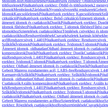
Monolith-hoz
Öblítőszelepek
Pótalkatrészek ezekhez: Öblítőszelepek
Ö
töltőszelepek
Pótalkatrészek ezekhez: Öblítő és töltőszelepek
2 mennyis
idomok
Membránok
Záródugók
Nyomócsővezetéki rendszerek
Geberit
Idomok
Kapcsolóelemek
Pótalkatrészek ezekhez: Kapcsolóelemek
Szű
cirkuláció
Pótalkatrészek ezekhez: Belső cirkuláció
Átmeneti idomok, o
átmeneti idomok és csatlakozók
Dugók
Pótalkatrészek ezekhez: Dugó
idomok fűtéshez
Pótalkatrészek ezekhez: T-idomok fűtéshez
Fűtési cs
idomokhoz
Szigetelések csatlakozókhoz
Tömítések csövekhez és ido
csatlakozókhoz
Rendszertömítések
Csavarkészletek karimás kötésekhe
acél
Rendszercsövek 1.4401
Pótalkatrészek ezekhez: Rendszercsövek
Szűkítők
Ívidomok
Pótalkatrészek ezekhez: Ívidomok
T-idomok
Pótalk
Átmeneti idomok, oldhatatlan
Oldható átmeneti idomok és csatlakozó
kompenzátorok
Dugók
Pótalkatrészek ezekhez: Dugók
Csatlakozók
Pót
gáz
Rendszercsövek 1.4401
Pótalkatrészek ezekhez: Rendszercsövek 
ezekhez: Ívidomok
T-idomok
Pótalkatrészek ezekhez: T-idomok
Átmene
ezekhez: Oldható átmeneti idomok és csatlakozók
Dugók
Pótalkatrész
Geberit Mapress rozsdamentes acél, LABS-free
Rendszercsövek 1.44
Karmantyúk
Szűkítők
Pótalkatrészek ezekhez: Szűkítők
Ívidomok
Pótal
idomok, oldhatatlan
Oldható átmeneti idomok és csatlakozók
Pótalkatr
Csatlakozók
Axiális kompenzátorok
Pótalkatrészek ezekhez: Axiális 
kék
Rendszercsövek 1.4401
Pótalkatrészek ezekhez: Rendszercsövek 
Szűkítők
Ívidomok
Pótalkatrészek ezekhez: Ívidomok
T-idomok
Pótalk
csatlakozók
Pótalkatrészek ezekhez: Oldható átmeneti idomok és csat
Geberit Mapress rozsdamentes acélhoz
Szigetelések csatlakozókhoz
Sz
ezekhez: Rögzítések csatlakozókhoz
Rendszertömítések
Csavarkészlet