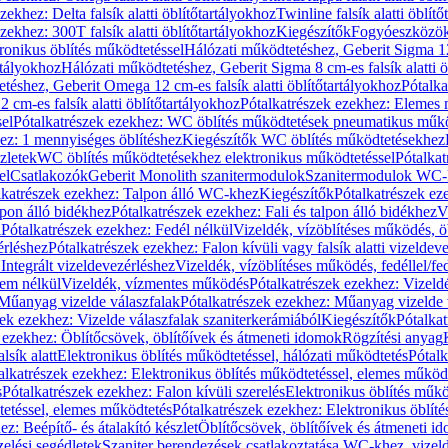
zekhez: Delta falsík alatti öblítőtartályokhoz
Twinline falsík alatti öblít
zekhez: 300T falsík alatti öblítőtartályokhoz
Kiegészítők
Fogyóeszközö
ronikus öblítés működtetéssel
Hálózati működtetéshez, Geberit Sigma 12 
rtályokhoz
Hálózati működtetéshez, Geberit Sigma 8 cm-es falsík alatti ö
téshez, Geberit Omega 12 cm-es falsík alatti öblítőtartályokhoz
Pótalk
cm-es falsík alatti öblítőtartályokhoz
Pótalkatrészek ezekhez: Elemes m
el
Pótalkatrészek ezekhez: WC öblítés működtetések pneumatikus műkö
ez: 1 mennyiséges öblítéshez
Kiegészítők WC öblítés működtetésekhez
zletek
WC öblítés működtetésekhez elektronikus működtetéssel
Pótalka
el
Csatlakozók
Geberit Monolith szanitermodulok
Szanitermodulok WC-
lkatrészek ezekhez: Talpon álló WC-khez
Kiegészítők
Pótalkatrészek ez
alpon álló bidékhez
Pótalkatrészek ezekhez: Fali és talpon álló bidékhez
V
l
Pótalkatrészek ezekhez: Fedél nélkül
Vizeldék, vízöblítéses működés, ö
érléshez
Pótalkatrészek ezekhez: Falon kívüli vagy falsík alatti vizeldev
Integrált vizeldevezérléshez
Vizeldék, vízöblítéses működés, fedéllel/fe
rem nélkül
Vizeldék, vízmentes működés
Pótalkatrészek ezekhez: Vizel
Műanyag vizelde válaszfalak
Pótalkatrészek ezekhez: Műanyag vizelde 
zek ezekhez: Vizelde válaszfalak szaniterkerámiából
Kiegészítők
Pótalka
 ezekhez: Öblítőcsövek, öblítőívek és átmeneti idomok
Rögzítési anyag
lsík alatt
Elektronikus öblítés működtetéssel, hálózati működtetés
Pótalk
alkatrészek ezekhez: Elektronikus öblítés működtetéssel, elemes működ
s
Pótalkatrészek ezekhez: Falon kívüli szerelés
Elektronikus öblítés műkö
tetéssel, elemes működtetés
Pótalkatrészek ezekhez: Elektronikus öblít
z: Beépítő- és átalakító készlet
Öblítőcsövek, öblítőívek és átmeneti i
elési segédletek
Szaniter berendezések csatlakoztatása WC-khez, vizel