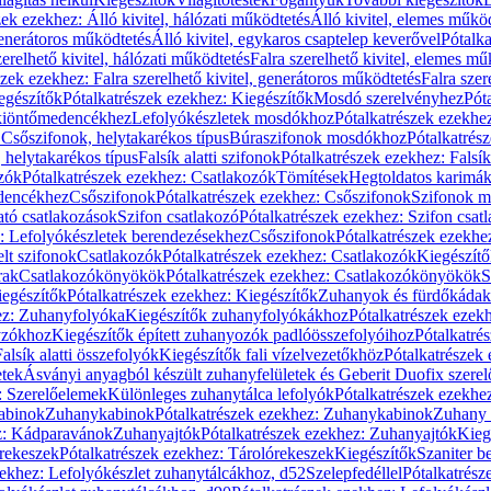
zek ezekhez: Álló kivitel, hálózati működtetés
Álló kivitel, elemes műkö
generátoros működtetés
Álló kivitel, egykaros csaptelep keverővel
Pótalka
erelhető kivitel, hálózati működtetés
Falra szerelhető kivitel, elemes mű
szek ezekhez: Falra szerelhető kivitel, generátoros működtetés
Falra szer
egészítők
Pótalkatrészek ezekhez: Kiegészítők
Mosdó szerelvényhez
Pót
 kiöntőmedencékhez
Lefolyókészletek mosdókhoz
Pótalkatrészek ezekhe
 Csőszifonok, helytakarékos típus
Búraszifonok mosdókhoz
Pótalkatrés
helytakarékos típus
Falsík alatti szifonok
Pótalkatrészek ezekhez: Falsík 
zók
Pótalkatrészek ezekhez: Csatlakozók
Tömítések
Hegtoldatos karimá
edencékhez
Csőszifonok
Pótalkatrészek ezekhez: Csőszifonok
Szifonok m
tó csatlakozások
Szifon csatlakozó
Pótalkatrészek ezekhez: Szifon csat
z: Lefolyókészletek berendezésekhez
Csőszifonok
Pótalkatrészek ezekhe
elt szifonok
Csatlakozók
Pótalkatrészek ezekhez: Csatlakozók
Kiegészít
rak
Csatlakozókönyökök
Pótalkatrészek ezekhez: Csatlakozókönyökök
S
egészítők
Pótalkatrészek ezekhez: Kiegészítők
Zuhanyok és fürdőkádak
ez: Zuhanyfolyóka
Kiegészítők zuhanyfolyókákhoz
Pótalkatrészek ezek
nyzókhoz
Kiegészítők épített zuhanyozók padlóösszefolyóihoz
Pótalkatré
alsík alatti összefolyók
Kiegészítők fali vízelvezetőkhöz
Pótalkatrészek 
etek
Ásványi anyagból készült zuhanyfelületek és Geberit Duofix szere
: Szerelőelemek
Különleges zuhanytálca lefolyók
Pótalkatrészek ezekhe
abinok
Zuhanykabinok
Pótalkatrészek ezekhez: Zuhanykabinok
Zuhany 
ez: Kádparavánok
Zuhanyajtók
Pótalkatrészek ezekhez: Zuhanyajtók
Kieg
rekeszek
Pótalkatrészek ezekhez: Tárolórekeszek
Kiegészítők
Szaniter b
zekhez: Lefolyókészlet zuhanytálcákhoz, d52
Szelepfedéllel
Pótalkatrész