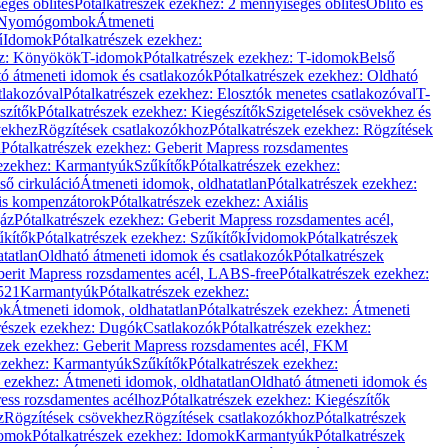
éges öblítés
Pótalkatrészek ezekhez: 2 mennyiséges öblítés
Öblítő és
Nyomógombok
Átmeneti
ű
Idomok
Pótalkatrészek ezekhez:
ez: Könyökök
T-idomok
Pótalkatrészek ezekhez: T-idomok
Belső
ó átmeneti idomok és csatlakozók
Pótalkatrészek ezekhez: Oldható
tlakozóval
Pótalkatrészek ezekhez: Elosztók menetes csatlakozóval
T-
szítők
Pótalkatrészek ezekhez: Kiegészítők
Szigetelések csövekhez és
vekhez
Rögzítések csatlakozókhoz
Pótalkatrészek ezekhez: Rögzítések
l
Pótalkatrészek ezekhez: Geberit Mapress rozsdamentes
 ezekhez: Karmantyúk
Szűkítők
Pótalkatrészek ezekhez:
ső cirkuláció
Átmeneti idomok, oldhatatlan
Pótalkatrészek ezekhez:
is kompenzátorok
Pótalkatrészek ezekhez: Axiális
gáz
Pótalkatrészek ezekhez: Geberit Mapress rozsdamentes acél,
űkítők
Pótalkatrészek ezekhez: Szűkítők
Ívidomok
Pótalkatrészek
tatlan
Oldható átmeneti idomok és csatlakozók
Pótalkatrészek
erit Mapress rozsdamentes acél, LABS-free
Pótalkatrészek ezekhez:
521
Karmantyúk
Pótalkatrészek ezekhez:
ok
Átmeneti idomok, oldhatatlan
Pótalkatrészek ezekhez: Átmeneti
részek ezekhez: Dugók
Csatlakozók
Pótalkatrészek ezekhez:
szek ezekhez: Geberit Mapress rozsdamentes acél, FKM
 ezekhez: Karmantyúk
Szűkítők
Pótalkatrészek ezekhez:
k ezekhez: Átmeneti idomok, oldhatatlan
Oldható átmeneti idomok és
ess rozsdamentes acélhoz
Pótalkatrészek ezekhez: Kiegészítők
z
Rögzítések csövekhez
Rögzítések csatlakozókhoz
Pótalkatrészek
omok
Pótalkatrészek ezekhez: Idomok
Karmantyúk
Pótalkatrészek