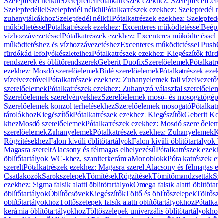
Szelepfedél nélkül
Szelepfedél
Pótalkatrészek ezekhez: Szelepfedél
Lef
Szelepfedéllel
Szelepfedél nélkül
Pótalkatrészek ezekhez: Szelepfedél 
zuhanytálcákhoz
Szelepfedél nélkül
Pótalkatrészek ezekhez: Szelepfed
működtetéssel
Pótalkatrészek ezekhez: Excenteres működtetéssel
Beépí
vízhozzávezetéssel
Pótalkatrészek ezekhez: Excenteres működtetéssel 
működtetéshez és vízhozzávezetéshez
Excenteres működtetéssel Push
fürdőkád lefolyókészleteihez
Pótalkatrészek ezekhez: Kiegészítők fürd
rendszerek és öblítőrendszerek
Geberit Duofix
Szerelőelemek
Pótalkat
ezekhez: Mosdó szerelőelemek
Bidé szerelőelemek
Pótalkatrészek eze
vízelvezetővel
Pótalkatrészek ezekhez: Zuhanyelemek fali vízelvezető
szerelőelemek
Pótalkatrészek ezekhez: Zuhanyzó válaszfal szerelőele
Szerelőelemek szerelvényekhez
Szerelőelemek mosó- és mosogatógé
Szerelőelemek konzol terhelésekhez
Szerelőelemek mosogató
Pótalkat
tárolókhoz
Kiegészítők
Pótalkatrészek ezekhez: Kiegészítők
Geberit K
khez
Mosdó szerelőelemek
Pótalkatrészek ezekhez: Mosdó szerelőele
szerelőelemek
Zuhanyelemek
Pótalkatrészek ezekhez: Zuhanyelemek
K
Rögzítésekhez
Falon kívüli öblítőtartályok
Falon kívüli öblítőtartály
Magasra szerelt
Alacsony és félmagas elhelyezésű
Pótalkatrészek ezek
öblítőtartályok WC-khez, szaniterkerámia
Monoblokk
Pótalkatrészek 
szerelt
Pótalkatrészek ezekhez: Magasra szerelt
Alacsony és félmagas e
Csatlakozók
Sarokszelepek
Tömítések
Rögzítések
Tömítőmandzsetták
S
ezekhez: Sigma falsík alatti öblítőtartályok
Omega falsík alatti öblítőta
öblítőtartályok
Öblítőcsövek
Kiegészítők
Töltő és öblítőszelepek
Töltős
öblítőtartályokhoz
Töltőszelepek falsík alatti öblítőtartályokhoz
Pótalka
kerámia öblítőtartályokhoz
Töltőszelepek univerzális öblítőtartályokho