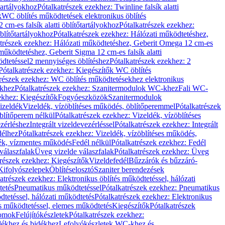
őtartályokhoz
Pótalkatrészek ezekhez: Twinline falsík alatti
k
WC öblítés működtetések elektronikus öblítés
cm-es falsík alatti öblítőtartályokhoz
Pótalkatrészek ezekhez:
blítőtartályokhoz
Pótalkatrészek ezekhez: Hálózati működtetéshez,
atrészek ezekhez: Hálózati működtetéshez, Geberit Omega 12 cm-es
űködtetéshez, Geberit Sigma 12 cm-es falsík alatti
dtetéssel
2 mennyiséges öblítéshez
Pótalkatrészek ezekhez: 2
Pótalkatrészek ezekhez: Kiegészítők WC öblítés
trészek ezekhez: WC öblítés működtetésekhez elektronikus
khez
Pótalkatrészek ezekhez: Szanitermodulok WC-khez
Fali WC-
ekhez: Kiegészítők
Fogyóeszközök
Szanitermodulok
izeldék
Vizeldék, vízöblítéses működés, öblítőperemmel
Pótalkatrészek
blítőperem nélkül
Pótalkatrészek ezekhez: Vizeldék, vízöblítéses
ezérléshez
Integrált vizeldevezérléssel
Pótalkatrészek ezekhez: Integrált
délhez
Pótalkatrészek ezekhez: Vizeldék, vízöblítéses működés,
dék, vízmentes működés
Fedél nélkül
Pótalkatrészek ezekhez: Fedél
válaszfalak
Üveg vizelde válaszfalak
Pótalkatrészek ezekhez: Üveg
trészek ezekhez: Kiegészítők
Vizeldefedél
Bűzzárók és bűzzáró-
Kifolyószelepek
Öblítéselosztó
Szaniter berendezések
atrészek ezekhez: Elektronikus öblítés működtetéssel, hálózati
tetés
Pneumatikus működtetéssel
Pótalkatrészek ezekhez: Pneumatikus
dtetéssel, hálózati működtetés
Pótalkatrészek ezekhez: Elektronikus
és működtetéssel, elemes működtetés
Kiegészítők
Pótalkatrészek
domok
Felújítókészletek
Pótalkatrészek ezekhez:
dékhez és bidékhez
Lefolyókészletek WC-khez és