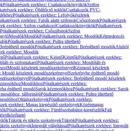
ök
Pótalkatrészek ezekhez: Csatlakozókönyökök
Szifon
katrészek ezekhez: Öblítőcső toldók
Csatlakozók PVC-
ldékhez
Pótalkatrészek ezekhez: Lefolyókészletek
alkatrészek ezekhez: Falsík alatti szifonok
Csőszifonok
Pótalkatrészek
zek ezekhez: Szifon csatlakozó
Csatlakozókönyökök
Pótalkatrészek
Pótalkatrészek ezekhez: Csőszifonok
Szifon
gyló
Mosdók
Mosdók
Pótalkatrészek ezekhez: Mosdók
Kétmedencés
osdók
Pótalkatrészek ezekhez: Pultra ültethető
Beépíthető mosdók
Pótalkatrészek ezekhez: Beépíthető mosdók
Alulról
szek ezekhez: Mosdók
ntő
Pótalkatrészek ezekhez: Kiöntő
Kiöntők
Pótalkatrészek ezekhez:
láb és szifontakaró
Pótalkatrészek ezekhez: Mosdóláb és
nzol
Mosdó készletek mosdószekrénnyel
Kézmosó készletek
z: Mosdó készletek mosdószekrénnyel
Szekrénybe építhető mosdó
osdószekrénnyel
Pótalkatrészek ezekhez: Beépíthető mosdó készletek
Kézmosókhoz
Mosdókhoz
Pótalkatrészek ezekhez:
orba építhető mosdó
Sarok kézmosókhoz
Pótalkatrészek ezekhez: Sarok
ő mosdóhoz, tálformájú
Pótalkatrészek ezekhez: Pultra ültethető
 mosdóhoz
Oldalszekrények
Pótalkatrészek ezekhez:
észek ezekhez: Magas kiegészítő szekrények
Középmagas
ítők
Pótalkatrészek ezekhez: Fürdőszobabútor-kiegészítők
Fali
törölközőtartó
zítők
Tükrök és tükrös szekrények
Tükrök
Pótalkatrészek ezekhez:
Tükrös szekrények
Integrált világítással
Pótalkatrészek ezekhez: Integrált
ugaszoló aljzatok
Szerelvények
Mosdócsaptelep
Pótalkatrészek