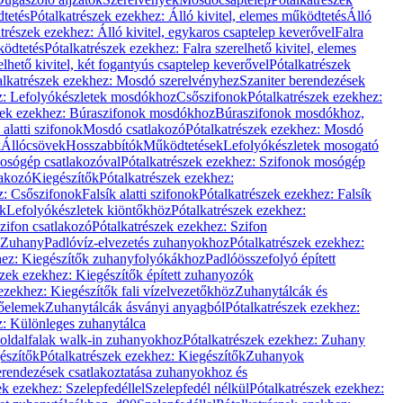
dtetés
Pótalkatrészek ezekhez: Álló kivitel, elemes működtetés
Álló
trészek ezekhez: Álló kivitel, egykaros csaptelep keverővel
Falra
ködtetés
Pótalkatrészek ezekhez: Falra szerelhető kivitel, elemes
elhető kivitel, két fogantyús csaptelep keverővel
Pótalkatrészek
alkatrészek ezekhez: Mosdó szerelvényhez
Szaniter berendezések
z: Lefolyókészletek mosdókhoz
Csőszifonok
Pótalkatrészek ezekhez:
zek ezekhez: Búraszifonok mosdókhoz
Búraszifonok mosdókhoz,
alatti szifonok
Mosdó csatlakozó
Pótalkatrészek ezekhez: Mosdó
k
Állócsövek
Hosszabbítók
Működtetések
Lefolyókészletek mosogató
osógép csatlakozóval
Pótalkatrészek ezekhez: Szifonok mosógép
lakozó
Kiegészítők
Pótalkatrészek ezekhez:
z: Csőszifonok
Falsík alatti szifonok
Pótalkatrészek ezekhez: Falsík
ők
Lefolyókészletek kiöntőkhöz
Pótalkatrészek ezekhez:
zifon csatlakozó
Pótalkatrészek ezekhez: Szifon
Zuhany
Padlóvíz-elvezetés zuhanyokhoz
Pótalkatrészek ezekhez:
hez: Kiegészítők zuhanyfolyókákhoz
Padlóösszefolyó épített
szek ezekhez: Kiegészítők épített zuhanyozók
ezekhez: Kiegészítők fali vízelvezetőkhöz
Zuhanytálcák és
lőelemek
Zuhanytálcák ásványi anyagból
Pótalkatrészek ezekhez:
z: Különleges zuhanytálca
oldalfalak walk-in zuhanyokhoz
Pótalkatrészek ezekhez: Zuhany
észítők
Pótalkatrészek ezekhez: Kiegészítők
Zuhanyok
erendezések csatlakoztatása zuhanyokhoz és
ek ezekhez: Szelepfedéllel
Szelepfedél nélkül
Pótalkatrészek ezekhez: