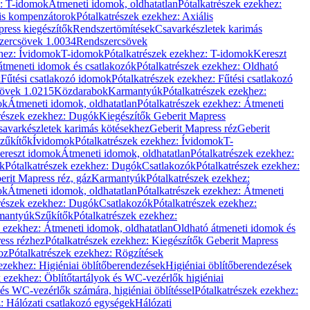
z: T-idomok
Átmeneti idomok, oldhatatlan
Pótalkatrészek ezekhez:
is kompenzátorok
Pótalkatrészek ezekhez: Axiális
ress kiegészítők
Rendszertömítések
Csavarkészletek karimás
zercsövek 1.0034
Rendszercsövek
khez: Ívidomok
T-idomok
Pótalkatrészek ezekhez: T-idomok
Kereszt
átmeneti idomok és csatlakozók
Pótalkatrészek ezekhez: Oldható
k
Fűtési csatlakozó idomok
Pótalkatrészek ezekhez: Fűtési csatlakozó
övek 1.0215
Közdarabok
Karmantyúk
Pótalkatrészek ezekhez:
ok
Átmeneti idomok, oldhatatlan
Pótalkatrészek ezekhez: Átmeneti
részek ezekhez: Dugók
Kiegészítők Geberit Mapress
savarkészletek karimás kötésekhez
Geberit Mapress réz
Geberit
Szűkítők
Ívidomok
Pótalkatrészek ezekhez: Ívidomok
T-
Kereszt idomok
Átmeneti idomok, oldhatatlan
Pótalkatrészek ezekhez:
k
Pótalkatrészek ezekhez: Dugók
Csatlakozók
Pótalkatrészek ezekhez:
erit Mapress réz, gáz
Karmantyúk
Pótalkatrészek ezekhez:
ok
Átmeneti idomok, oldhatatlan
Pótalkatrészek ezekhez: Átmeneti
részek ezekhez: Dugók
Csatlakozók
Pótalkatrészek ezekhez:
rmantyúk
Szűkítők
Pótalkatrészek ezekhez:
k ezekhez: Átmeneti idomok, oldhatatlan
Oldható átmeneti idomok és
ess rézhez
Pótalkatrészek ezekhez: Kiegészítők Geberit Mapress
oz
Pótalkatrészek ezekhez: Rögzítések
ezekhez: Higiéniai öblítőberendezések
Higiéniai öblítőberendezések
k ezekhez: Öblítőtartályok és WC-vezérlők higiéniai
 és WC-vezérlők számára, higiéniai öblítéssel
Pótalkatrészek ezekhez:
: Hálózati csatlakozó egységek
Hálózati