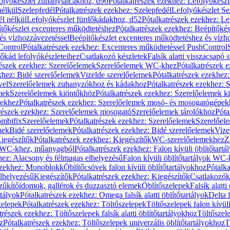
olyókészlet zuhanytálcákhoz, d90
Pótalkatrészek ezekhez: Lefolyókész
nélkül
Szelepfedél
Pótalkatrészek ezekhez: Szelepfedél
Lefolyókészlet Se
él nélkül
Lefolyókészlet fürdőkádakhoz, d52
Pótalkatrészek ezekhez: L
tőkészlet excenteres működtetéshez
Pótalkatrészek ezekhez: Beépítőké
és vízhozzávezetéssel
Beépítőkészlet excenteres működtetéshez és vízh
Control
Pótalkatrészek ezekhez: Excenteres működtetéssel PushControl
őkád lefolyókészleteihez
Csatlakozó készletek
Falsík alatti visszacsapó 
részek ezekhez: Szerelőelemek
Szerelőelemek WC-khez
Pótalkatrészek 
khez: Bidé szerelőelemek
Vizelde szerelőelemek
Pótalkatrészek ezekhez:
vel
Szerelőelemek zuhanyzókhoz és kádakhoz
Pótalkatrészek ezekhez:
mek
Szerelőelemek kiöntőkhöz
Pótalkatrészek ezekhez: Szerelőelemek k
pekhez
Pótalkatrészek ezekhez: Szerelőelemek mosó- és mosogatógépek
részek ezekhez: Szerelőelemek mosogató
Szerelőelemek tárolókhoz
Póta
ombifix
Szerelőelemek
Pótalkatrészek ezekhez: Szerelőelemek
Szerelőe
mek
Bidé szerelőelemek
Pótalkatrészek ezekhez: Bidé szerelőelemek
Vize
iegészítők
Pótalkatrészek ezekhez: Kiegészítők
WC-szerelőelemekhez
Z
ok WC-khez, műanyagból
Pótalkatrészek ezekhez: Falon kívüli öblítőta
hez: Alacsony és félmagas elhelyezésű
Falon kívüli öblítőtartályok WC-
ezekhez: Monoblokk
Öblítőcsövek falon kívüli öblítőtartályokhoz
Pótalka
lhelyezésű
Kiegészítők
Pótalkatrészek ezekhez: Kiegészítők
Csatlakozók
zűkítőidomok, gallérok és duzzasztó elemek
Öblítőszelepek
Falsík alatti
rtályok
Pótalkatrészek ezekhez: Omega falsík alatti öblítőtartályok
Delta f
zelepek
Pótalkatrészek ezekhez: Töltőszelepek
Töltőszelepek falon kívüli
trészek ezekhez: Töltőszelepek falsík alatti öblítőtartályokhoz
Töltőszel
z
Pótalkatrészek ezekhez: Töltőszelepek univerzális öblítőtartályokhoz
T