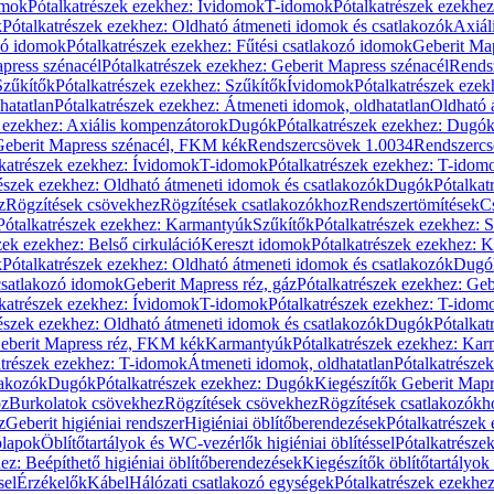
omok
Pótalkatrészek ezekhez: Ívidomok
T-idomok
Pótalkatrészek ezekhe
k
Pótalkatrészek ezekhez: Oldható átmeneti idomok és csatlakozók
Axiál
zó idomok
Pótalkatrészek ezekhez: Fűtési csatlakozó idomok
Geberit Map
press szénacél
Pótalkatrészek ezekhez: Geberit Mapress szénacél
Rends
Szűkítők
Pótalkatrészek ezekhez: Szűkítők
Ívidomok
Pótalkatrészek eze
hatatlan
Pótalkatrészek ezekhez: Átmeneti idomok, oldhatatlan
Oldható 
k ezekhez: Axiális kompenzátorok
Dugók
Pótalkatrészek ezekhez: Dugó
 Geberit Mapress szénacél, FKM kék
Rendszercsövek 1.0034
Rendszercs
katrészek ezekhez: Ívidomok
T-idomok
Pótalkatrészek ezekhez: T-idom
észek ezekhez: Oldható átmeneti idomok és csatlakozók
Dugók
Pótalkat
z
Rögzítések csövekhez
Rögzítések csatlakozókhoz
Rendszertömítések
C
Pótalkatrészek ezekhez: Karmantyúk
Szűkítők
Pótalkatrészek ezekhez: 
zek ezekhez: Belső cirkuláció
Kereszt idomok
Pótalkatrészek ezekhez: 
k
Pótalkatrészek ezekhez: Oldható átmeneti idomok és csatlakozók
Dugó
 csatlakozó idomok
Geberit Mapress réz, gáz
Pótalkatrészek ezekhez: Geb
katrészek ezekhez: Ívidomok
T-idomok
Pótalkatrészek ezekhez: T-idom
észek ezekhez: Oldható átmeneti idomok és csatlakozók
Dugók
Pótalkat
Geberit Mapress réz, FKM kék
Karmantyúk
Pótalkatrészek ezekhez: Ka
atrészek ezekhez: T-idomok
Átmeneti idomok, oldhatatlan
Pótalkatrésze
lakozók
Dugók
Pótalkatrészek ezekhez: Dugók
Kiegészítők Geberit Mapr
oz
Burkolatok csövekhez
Rögzítések csövekhez
Rögzítések csatlakozókh
z
Geberit higiéniai rendszer
Higiéniai öblítőberendezések
Pótalkatrészek 
ólapok
Öblítőtartályok és WC-vezérlők higiéniai öblítéssel
Pótalkatrésze
ez: Beépíthető higiéniai öblítőberendezések
Kiegészítők öblítőtartályok
sel
Érzékelők
Kábel
Hálózati csatlakozó egységek
Pótalkatrészek ezekhez