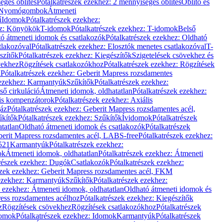
éges öblítés
Pótalkatrészek ezekhez: 2 mennyiséges öblítés
Öblítő és
Nyomógombok
Átmeneti
ű
Idomok
Pótalkatrészek ezekhez:
ez: Könyökök
T-idomok
Pótalkatrészek ezekhez: T-idomok
Belső
ó átmeneti idomok és csatlakozók
Pótalkatrészek ezekhez: Oldható
tlakozóval
Pótalkatrészek ezekhez: Elosztók menetes csatlakozóval
T-
szítők
Pótalkatrészek ezekhez: Kiegészítők
Szigetelések csövekhez és
vekhez
Rögzítések csatlakozókhoz
Pótalkatrészek ezekhez: Rögzítések
l
Pótalkatrészek ezekhez: Geberit Mapress rozsdamentes
 ezekhez: Karmantyúk
Szűkítők
Pótalkatrészek ezekhez:
ső cirkuláció
Átmeneti idomok, oldhatatlan
Pótalkatrészek ezekhez:
is kompenzátorok
Pótalkatrészek ezekhez: Axiális
gáz
Pótalkatrészek ezekhez: Geberit Mapress rozsdamentes acél,
űkítők
Pótalkatrészek ezekhez: Szűkítők
Ívidomok
Pótalkatrészek
tatlan
Oldható átmeneti idomok és csatlakozók
Pótalkatrészek
erit Mapress rozsdamentes acél, LABS-free
Pótalkatrészek ezekhez:
521
Karmantyúk
Pótalkatrészek ezekhez:
ok
Átmeneti idomok, oldhatatlan
Pótalkatrészek ezekhez: Átmeneti
részek ezekhez: Dugók
Csatlakozók
Pótalkatrészek ezekhez:
szek ezekhez: Geberit Mapress rozsdamentes acél, FKM
 ezekhez: Karmantyúk
Szűkítők
Pótalkatrészek ezekhez:
k ezekhez: Átmeneti idomok, oldhatatlan
Oldható átmeneti idomok és
ess rozsdamentes acélhoz
Pótalkatrészek ezekhez: Kiegészítők
z
Rögzítések csövekhez
Rögzítések csatlakozókhoz
Pótalkatrészek
omok
Pótalkatrészek ezekhez: Idomok
Karmantyúk
Pótalkatrészek