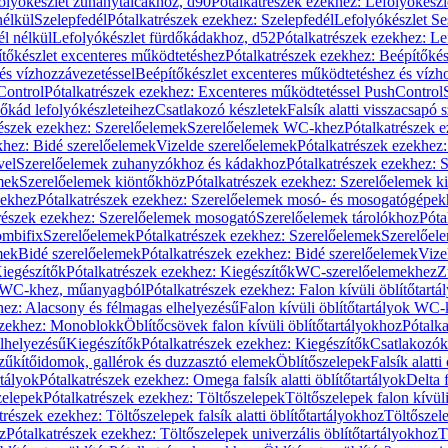
olyókészlet zuhanytálcákhoz, d90
Pótalkatrészek ezekhez: Lefolyókész
nélkül
Szelepfedél
Pótalkatrészek ezekhez: Szelepfedél
Lefolyókészlet Se
él nélkül
Lefolyókészlet fürdőkádakhoz, d52
Pótalkatrészek ezekhez: L
tőkészlet excenteres működtetéshez
Pótalkatrészek ezekhez: Beépítőké
és vízhozzávezetéssel
Beépítőkészlet excenteres működtetéshez és vízh
Control
Pótalkatrészek ezekhez: Excenteres működtetéssel PushControl
őkád lefolyókészleteihez
Csatlakozó készletek
Falsík alatti visszacsapó 
részek ezekhez: Szerelőelemek
Szerelőelemek WC-khez
Pótalkatrészek 
khez: Bidé szerelőelemek
Vizelde szerelőelemek
Pótalkatrészek ezekhez:
vel
Szerelőelemek zuhanyzókhoz és kádakhoz
Pótalkatrészek ezekhez:
mek
Szerelőelemek kiöntőkhöz
Pótalkatrészek ezekhez: Szerelőelemek k
pekhez
Pótalkatrészek ezekhez: Szerelőelemek mosó- és mosogatógépek
részek ezekhez: Szerelőelemek mosogató
Szerelőelemek tárolókhoz
Póta
ombifix
Szerelőelemek
Pótalkatrészek ezekhez: Szerelőelemek
Szerelőe
mek
Bidé szerelőelemek
Pótalkatrészek ezekhez: Bidé szerelőelemek
Vize
iegészítők
Pótalkatrészek ezekhez: Kiegészítők
WC-szerelőelemekhez
Z
ok WC-khez, műanyagból
Pótalkatrészek ezekhez: Falon kívüli öblítőta
hez: Alacsony és félmagas elhelyezésű
Falon kívüli öblítőtartályok WC-
ezekhez: Monoblokk
Öblítőcsövek falon kívüli öblítőtartályokhoz
Pótalka
lhelyezésű
Kiegészítők
Pótalkatrészek ezekhez: Kiegészítők
Csatlakozók
zűkítőidomok, gallérok és duzzasztó elemek
Öblítőszelepek
Falsík alatti
rtályok
Pótalkatrészek ezekhez: Omega falsík alatti öblítőtartályok
Delta f
zelepek
Pótalkatrészek ezekhez: Töltőszelepek
Töltőszelepek falon kívüli
trészek ezekhez: Töltőszelepek falsík alatti öblítőtartályokhoz
Töltőszel
z
Pótalkatrészek ezekhez: Töltőszelepek univerzális öblítőtartályokhoz
T