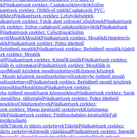
ök
Pótalkatrészek ezekhez: Csatlakozókönyökök
Szifon
katrészek ezekhez: Öblítőcső toldók
Csatlakozók PVC-
ldékhez
Pótalkatrészek ezekhez: Lefolyókészletek
alkatrészek ezekhez: Falsík alatti szifonok
Csőszifonok
Pótalkatrészek
zek ezekhez: Szifon csatlakozó
Csatlakozókönyökök
Pótalkatrészek
Pótalkatrészek ezekhez: Csőszifonok
Szifon
gyló
Mosdók
Mosdók
Pótalkatrészek ezekhez: Mosdók
Kétmedencés
osdók
Pótalkatrészek ezekhez: Pultra ültethető
Beépíthető mosdók
Pótalkatrészek ezekhez: Beépíthető mosdók
Alulról
szek ezekhez: Mosdók
ntő
Pótalkatrészek ezekhez: Kiöntő
Kiöntők
Pótalkatrészek ezekhez:
láb és szifontakaró
Pótalkatrészek ezekhez: Mosdóláb és
nzol
Mosdó készletek mosdószekrénnyel
Kézmosó készletek
z: Mosdó készletek mosdószekrénnyel
Szekrénybe építhető mosdó
osdószekrénnyel
Pótalkatrészek ezekhez: Beépíthető mosdó készletek
Kézmosókhoz
Mosdókhoz
Pótalkatrészek ezekhez:
orba építhető mosdó
Sarok kézmosókhoz
Pótalkatrészek ezekhez: Sarok
ő mosdóhoz, tálformájú
Pótalkatrészek ezekhez: Pultra ültethető
 mosdóhoz
Oldalszekrények
Pótalkatrészek ezekhez:
észek ezekhez: Magas kiegészítő szekrények
Középmagas
ítők
Pótalkatrészek ezekhez: Fürdőszobabútor-kiegészítők
Fali
törölközőtartó
zítők
Tükrök és tükrös szekrények
Tükrök
Pótalkatrészek ezekhez:
Tükrös szekrények
Integrált világítással
Pótalkatrészek ezekhez: Integrált
ugaszoló aljzatok
Szerelvények
Mosdócsaptelep
Pótalkatrészek