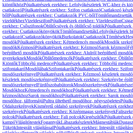
kiöntőkhöz
Pótalkatrészek ezekhez: Lefolyókészletek WC-khez és ki
csatlakozó
Pótalkatrészek ezekhez: Szifon csatlakozó
Csatlakozó készl
ből
Pótalkatrészek ezekhez: Csatlakozók PVC-ből
Tömítőmandzsetták
vizeldékhez
Vizeldeszifon
Pótalkatrészek ezekhez: Vizeldeszifon
Csiga
ezekhez: Csőszifonok
Öblítőcsövek és öblítőcső toldók
Pótalkatrészek
ezekhez: Csatlakozókönyökök
Tömítőmandzsetták
Lefolyókészletek b
csatlakozó
Csatlakozókönyökök
Burkolatok
Csatlakozók
Tömítések
Heg
mosdók
Pótalkatrészek ezekhez: Kétmedencés mosdók
Mosdók szekré
mosdók
Kézmosó
Pótalkatrészek ezekhez: Kézmosó
Sarok kézmosó
Fé
beépíthető mosdók
Pótalkatrészek ezekhez: Alulról beépíthető mosdók
gyerekeknek
Mosdók
Öblítőmedencék
Pótalkatrészek ezekhez: Öblít
Kiöntők
Többcélú medence
Pótalkatrészek ezekhez: Többcélú medenc
szifontakaró
Mosdólábak
Szifontakarók
Pótalkatrészek ezekhez: Szifon
mosdószekrénnyel
Pótalkatrészek ezekhez: Kézmosó készletek mosdó
készletek mosdószekrénnyel
Pótalkatrészek ezekhez: Szekrénybe épí
mosdószekrénnyel
Fürdőszobabútorok
Mosdószekrények
Pótalkatrész
Mosdókhoz
Kétmedencés mosdókhoz
Pótalkatrészek ezekhez: Kétm
kézmosókhoz
Sarok mosdókhoz
Pótalkatrészek ezekhez: Sarok mosd
mosdóhoz, tálformájú
Pultra ültethető mosdóhoz, négyszögletes
Pótalk
Oldalszekrények
Kisméretű oldalsó szekrények
Pótalkatrészek ezekhe
szekrények
Pótalkatrészek ezekhez: Középmagas szekrények
Faliszek
polcok
Pótalkatrészek ezekhez: Fali polcok
Kiegészítők
Pótalkatrészek
kampó
Világítótestek
Fogantyúk
Lábazatkészletek
Mágnestáblák
Dugasz
Tükrök
Integrált világítással
Pótalkatrészek ezekhez: Integrált világításs
világítással
Integrált világítás nélkül
Pótalkatrészek ezekhez: Integrált vi