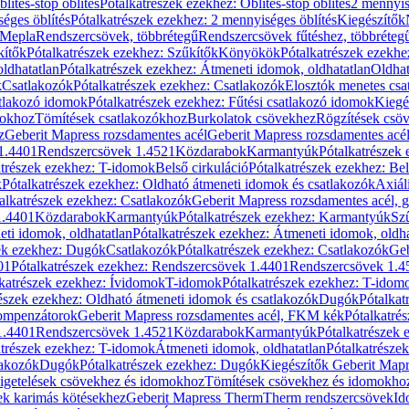
blítés-stop öblítés
Pótalkatrészek ezekhez: Öblítés-stop öblítés
2 mennyis
éges öblítés
Pótalkatrészek ezekhez: 2 mennyiséges öblítés
Kiegészítők
 Mepla
Rendszercsövek, többrétegű
Rendszercsövek fűtéshez, többréteg
kítők
Pótalkatrészek ezekhez: Szűkítők
Könyökök
Pótalkatrészek ezekh
ldhatatlan
Pótalkatrészek ezekhez: Átmeneti idomok, oldhatatlan
Oldhat
k
Csatlakozók
Pótalkatrészek ezekhez: Csatlakozók
Elosztók menetes csa
atlakozó idomok
Pótalkatrészek ezekhez: Fűtési csatlakozó idomok
Kiegé
mokhoz
Tömítések csatlakozókhoz
Burkolatok csövekhez
Rögzítések csö
z
Geberit Mapress rozsdamentes acél
Geberit Mapress rozsdamentes acé
 1.4401
Rendszercsövek 1.4521
Közdarabok
Karmantyúk
Pótalkatrészek
atrészek ezekhez: T-idomok
Belső cirkuláció
Pótalkatrészek ezekhez: Bel
k
Pótalkatrészek ezekhez: Oldható átmeneti idomok és csatlakozók
Axiál
alkatrészek ezekhez: Csatlakozók
Geberit Mapress rozsdamentes acél, 
1.4401
Közdarabok
Karmantyúk
Pótalkatrészek ezekhez: Karmantyúk
Sz
ti idomok, oldhatatlan
Pótalkatrészek ezekhez: Átmeneti idomok, oldha
ek ezekhez: Dugók
Csatlakozók
Pótalkatrészek ezekhez: Csatlakozók
Geb
01
Pótalkatrészek ezekhez: Rendszercsövek 1.4401
Rendszercsövek 1.4
katrészek ezekhez: Ívidomok
T-idomok
Pótalkatrészek ezekhez: T-idom
észek ezekhez: Oldható átmeneti idomok és csatlakozók
Dugók
Pótalkat
kompenzátorok
Geberit Mapress rozsdamentes acél, FKM kék
Pótalkatré
1.4401
Rendszercsövek 1.4521
Közdarabok
Karmantyúk
Pótalkatrészek
atrészek ezekhez: T-idomok
Átmeneti idomok, oldhatatlan
Pótalkatrésze
lakozók
Dugók
Pótalkatrészek ezekhez: Dugók
Kiegészítők Geberit Mapr
igetelések csövekhez és idomokhoz
Tömítések csövekhez és idomokho
ek karimás kötésekhez
Geberit Mapress Therm
Therm rendszercsövek
Id