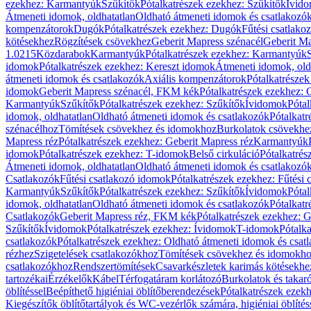
ezekhez: Karmantyúk
Szűkítők
Pótalkatrészek ezekhez: Szűkítők
Ívid
Átmeneti idomok, oldhatatlan
Oldható átmeneti idomok és csatlakozó
kompenzátorok
Dugók
Pótalkatrészek ezekhez: Dugók
Fűtési csatlako
kötésekhez
Rögzítések csövekhez
Geberit Mapress szénacél
Geberit Ma
1.0215
Közdarabok
Karmantyúk
Pótalkatrészek ezekhez: Karmantyúk
idomok
Pótalkatrészek ezekhez: Kereszt idomok
Átmeneti idomok, old
átmeneti idomok és csatlakozók
Axiális kompenzátorok
Pótalkatrésze
idomok
Geberit Mapress szénacél, FKM kék
Pótalkatrészek ezekhez:
Karmantyúk
Szűkítők
Pótalkatrészek ezekhez: Szűkítők
Ívidomok
Pótal
idomok, oldhatatlan
Oldható átmeneti idomok és csatlakozók
Pótalkatr
szénacélhoz
Tömítések csövekhez és idomokhoz
Burkolatok csövekhe
Mapress réz
Pótalkatrészek ezekhez: Geberit Mapress réz
Karmantyúk
idomok
Pótalkatrészek ezekhez: T-idomok
Belső cirkuláció
Pótalkatrés
Átmeneti idomok, oldhatatlan
Oldható átmeneti idomok és csatlakozó
Csatlakozók
Fűtési csatlakozó idomok
Pótalkatrészek ezekhez: Fűtési
Karmantyúk
Szűkítők
Pótalkatrészek ezekhez: Szűkítők
Ívidomok
Pótal
idomok, oldhatatlan
Oldható átmeneti idomok és csatlakozók
Pótalkatr
Csatlakozók
Geberit Mapress réz, FKM kék
Pótalkatrészek ezekhez: 
Szűkítők
Ívidomok
Pótalkatrészek ezekhez: Ívidomok
T-idomok
Pótalk
csatlakozók
Pótalkatrészek ezekhez: Oldható átmeneti idomok és csat
rézhez
Szigetelések csatlakozókhoz
Tömítések csövekhez és idomokh
csatlakozókhoz
Rendszertömítések
Csavarkészletek karimás kötésekhe
tartozékai
Érzékelők
Kábel
Térfogatáram korlátozó
Burkolatok és takar
öblítéssel
Beépíthető higiéniai öblítőberendezések
Pótalkatrészek ezekh
Kiegészítők öblítőtartályok és WC-vezérlők számára, higiéniai öblítés