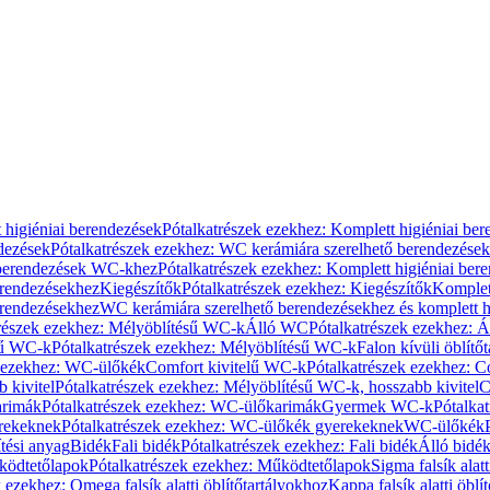
 higiéniai berendezések
Pótalkatrészek ezekhez: Komplett higiéniai be
dezések
Pótalkatrészek ezekhez: WC kerámiára szerelhető berendezések
 berendezések WC-khez
Pótalkatrészek ezekhez: Komplett higiéniai be
erendezésekhez
Kiegészítők
Pótalkatrészek ezekhez: Kiegészítők
Komplet
erendezésekhez
WC kerámiára szerelhető berendezésekhez és komplett h
részek ezekhez: Mélyöblítésű WC-k
Álló WC
Pótalkatrészek ezekhez: 
sű WC-k
Pótalkatrészek ezekhez: Mélyöblítésű WC-k
Falon kívüli öblítő
k ezekhez: WC-ülőkék
Comfort kivitelű WC-k
Pótalkatrészek ezekhez: C
 kivitel
Pótalkatrészek ezekhez: Mélyöblítésű WC-k, hosszabb kivitel
C
rimák
Pótalkatrészek ezekhez: WC-ülőkarimák
Gyermek WC-k
Pótalka
rekeknek
Pótalkatrészek ezekhez: WC-ülőkék gyerekeknek
WC-ülőkék
tési anyag
Bidék
Fali bidék
Pótalkatrészek ezekhez: Fali bidék
Álló bidé
ödtetőlapok
Pótalkatrészek ezekhez: Működtetőlapok
Sigma falsík alatt
 ezekhez: Omega falsík alatti öblítőtartályokhoz
Kappa falsík alatti öblí