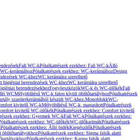
rendezések
Fali WC-k
Pótalkatrészek ezekhez: Fali WC-k
Álló
WC-kerámiához
Pótalkatrészek ezekhez: WC-kerámiához
Design
rendezések WC-khez
WC kerámiára szerelhető
t higiéniai berendezések WC-khez
WC kerámiára szerelhető
igiéniai berendezésekhez
Fogyóeszközök
WC-k és WC-ülőkék
Fali
Álló WC
Mélyöblítésű WC-k falon kívüli öblítőtartályhoz
Pótalkatrészek
tartály szaniterkerámiából készült WC-khez.
Monoblokk
WC-
omfort kivitelű WC-k
Mélyöblítésű WC-k, magasított
Pótalkatrészek
omfort kivitelű WC-ülőkék
Pótalkatrészek ezekhez: Comfort kivitelű
trészek ezekhez: Gyermek WC-k
Fali WC-k
Pótalkatrészek ezekhez:
Pótalkatrészek ezekhez: WC-ülőkék
WC-ülőkarimák
Pótalkatrészek
k
Pótalkatrészek ezekhez: Álló bidék
Kiegészítők
Pótalkatrészek
i öblítőtartályokhoz
Pótalkatrészek ezekhez: Sigma falsík alatti
tőtartályokhoz
Pótalkatrészek ezekhez: Kappa falsík alatti