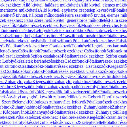
zek ezekhez: Álló kivitel, hálózati működtetés
Álló kivitel, elemes műkö
generátoros működtetés
Álló kivitel, egykaros csaptelep keverővel
Pótalka
erelhető kivitel, hálózati működtetés
Falra szerelhető kivitel, elemes mű
szek ezekhez: Falra szerelhető kivitel, generátoros működtetés
Falra szer
egészítők
Pótalkatrészek ezekhez: Kiegészítők
Mosdó szerelvényhez
Pót
 kiöntőmedencékhez
Lefolyókészletek mosdókhoz
Pótalkatrészek ezekhe
 Csőszifonok, helytakarékos típus
Búraszifonok mosdókhoz
Pótalkatrés
helytakarékos típus
Falsík alatti szifonok
Pótalkatrészek ezekhez: Falsík 
zók
Pótalkatrészek ezekhez: Csatlakozók
Tömítések
Hegtoldatos karimá
edencékhez
Csőszifonok
Pótalkatrészek ezekhez: Csőszifonok
Szifonok m
tó csatlakozások
Szifon csatlakozó
Pótalkatrészek ezekhez: Szifon csat
z: Lefolyókészletek berendezésekhez
Csőszifonok
Pótalkatrészek ezekhe
elt szifonok
Csatlakozók
Pótalkatrészek ezekhez: Csatlakozók
Kiegészít
rak
Csatlakozókönyökök
Pótalkatrészek ezekhez: Csatlakozókönyökök
S
egészítők
Pótalkatrészek ezekhez: Kiegészítők
Zuhanyok és fürdőkádak
ez: Zuhanyfolyóka
Kiegészítők zuhanyfolyókákhoz
Pótalkatrészek ezek
nyzókhoz
Kiegészítők épített zuhanyozók padlóösszefolyóihoz
Pótalkatré
alsík alatti összefolyók
Kiegészítők fali vízelvezetőkhöz
Pótalkatrészek 
etek
Ásványi anyagból készült zuhanyfelületek és Geberit Duofix szere
: Szerelőelemek
Különleges zuhanytálca lefolyók
Pótalkatrészek ezekhe
abinok
Zuhanykabinok
Pótalkatrészek ezekhez: Zuhanykabinok
Zuhany 
ez: Kádparavánok
Zuhanyajtók
Pótalkatrészek ezekhez: Zuhanyajtók
Kieg
rekeszek
Pótalkatrészek ezekhez: Tárolórekeszek
Kiegészítők
Szaniter b
zekhez: Lefolyókészlet zuhanytálcákhoz, d52
Szelepfedéllel
Pótalkatrész