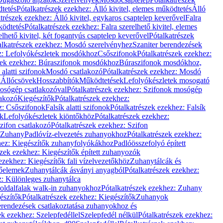
dtetés
Pótalkatrészek ezekhez: Álló kivitel, elemes működtetés
Álló
trészek ezekhez: Álló kivitel, egykaros csaptelep keverővel
Falra
ködtetés
Pótalkatrészek ezekhez: Falra szerelhető kivitel, elemes
elhető kivitel, két fogantyús csaptelep keverővel
Pótalkatrészek
alkatrészek ezekhez: Mosdó szerelvényhez
Szaniter berendezések
z: Lefolyókészletek mosdókhoz
Csőszifonok
Pótalkatrészek ezekhez:
zek ezekhez: Búraszifonok mosdókhoz
Búraszifonok mosdókhoz,
alatti szifonok
Mosdó csatlakozó
Pótalkatrészek ezekhez: Mosdó
k
Állócsövek
Hosszabbítók
Működtetések
Lefolyókészletek mosogató
osógép csatlakozóval
Pótalkatrészek ezekhez: Szifonok mosógép
lakozó
Kiegészítők
Pótalkatrészek ezekhez:
z: Csőszifonok
Falsík alatti szifonok
Pótalkatrészek ezekhez: Falsík
ők
Lefolyókészletek kiöntőkhöz
Pótalkatrészek ezekhez:
zifon csatlakozó
Pótalkatrészek ezekhez: Szifon
Zuhany
Padlóvíz-elvezetés zuhanyokhoz
Pótalkatrészek ezekhez:
hez: Kiegészítők zuhanyfolyókákhoz
Padlóösszefolyó épített
szek ezekhez: Kiegészítők épített zuhanyozók
ezekhez: Kiegészítők fali vízelvezetőkhöz
Zuhanytálcák és
lőelemek
Zuhanytálcák ásványi anyagból
Pótalkatrészek ezekhez:
z: Különleges zuhanytálca
oldalfalak walk-in zuhanyokhoz
Pótalkatrészek ezekhez: Zuhany
észítők
Pótalkatrészek ezekhez: Kiegészítők
Zuhanyok
erendezések csatlakoztatása zuhanyokhoz és
ek ezekhez: Szelepfedéllel
Szelepfedél nélkül
Pótalkatrészek ezekhez: