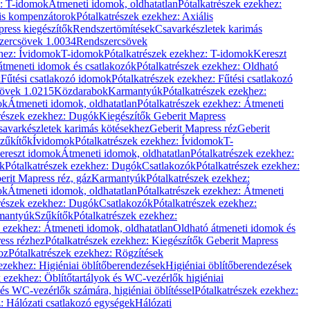
z: T-idomok
Átmeneti idomok, oldhatatlan
Pótalkatrészek ezekhez:
is kompenzátorok
Pótalkatrészek ezekhez: Axiális
ress kiegészítők
Rendszertömítések
Csavarkészletek karimás
zercsövek 1.0034
Rendszercsövek
khez: Ívidomok
T-idomok
Pótalkatrészek ezekhez: T-idomok
Kereszt
átmeneti idomok és csatlakozók
Pótalkatrészek ezekhez: Oldható
k
Fűtési csatlakozó idomok
Pótalkatrészek ezekhez: Fűtési csatlakozó
övek 1.0215
Közdarabok
Karmantyúk
Pótalkatrészek ezekhez:
ok
Átmeneti idomok, oldhatatlan
Pótalkatrészek ezekhez: Átmeneti
részek ezekhez: Dugók
Kiegészítők Geberit Mapress
savarkészletek karimás kötésekhez
Geberit Mapress réz
Geberit
Szűkítők
Ívidomok
Pótalkatrészek ezekhez: Ívidomok
T-
Kereszt idomok
Átmeneti idomok, oldhatatlan
Pótalkatrészek ezekhez:
k
Pótalkatrészek ezekhez: Dugók
Csatlakozók
Pótalkatrészek ezekhez:
erit Mapress réz, gáz
Karmantyúk
Pótalkatrészek ezekhez:
ok
Átmeneti idomok, oldhatatlan
Pótalkatrészek ezekhez: Átmeneti
részek ezekhez: Dugók
Csatlakozók
Pótalkatrészek ezekhez:
rmantyúk
Szűkítők
Pótalkatrészek ezekhez:
k ezekhez: Átmeneti idomok, oldhatatlan
Oldható átmeneti idomok és
ess rézhez
Pótalkatrészek ezekhez: Kiegészítők Geberit Mapress
oz
Pótalkatrészek ezekhez: Rögzítések
ezekhez: Higiéniai öblítőberendezések
Higiéniai öblítőberendezések
k ezekhez: Öblítőtartályok és WC-vezérlők higiéniai
 és WC-vezérlők számára, higiéniai öblítéssel
Pótalkatrészek ezekhez:
: Hálózati csatlakozó egységek
Hálózati