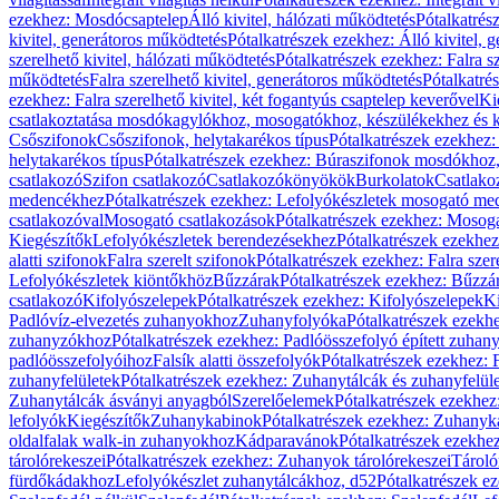
ezekhez: Mosdócsaptelep
Álló kivitel, hálózati működtetés
Pótalkatrés
kivitel, generátoros működtetés
Pótalkatrészek ezekhez: Álló kivitel, 
szerelhető kivitel, hálózati működtetés
Pótalkatrészek ezekhez: Falra sz
működtetés
Falra szerelhető kivitel, generátoros működtetés
Pótalkatré
ezekhez: Falra szerelhető kivitel, két fogantyús csaptelep keverővel
Ki
csatlakoztatása mosdókagylókhoz, mosogatókhoz, készülékekhez és
Csőszifonok
Csőszifonok, helytakarékos típus
Pótalkatrészek ezekhez:
helytakarékos típus
Pótalkatrészek ezekhez: Búraszifonok mosdókhoz, 
csatlakozó
Szifon csatlakozó
Csatlakozókönyökök
Burkolatok
Csatlako
medencékhez
Pótalkatrészek ezekhez: Lefolyókészletek mosogató m
csatlakozóval
Mosogató csatlakozások
Pótalkatrészek ezekhez: Mosoga
Kiegészítők
Lefolyókészletek berendezésekhez
Pótalkatrészek ezekhe
alatti szifonok
Falra szerelt szifonok
Pótalkatrészek ezekhez: Falra szer
Lefolyókészletek kiöntőkhöz
Bűzzárak
Pótalkatrészek ezekhez: Bűzzá
csatlakozó
Kifolyószelepek
Pótalkatrészek ezekhez: Kifolyószelepek
Ki
Padlóvíz-elvezetés zuhanyokhoz
Zuhanyfolyóka
Pótalkatrészek ezekh
zuhanyzókhoz
Pótalkatrészek ezekhez: Padlóösszefolyó épített zuha
padlóösszefolyóihoz
Falsík alatti összefolyók
Pótalkatrészek ezekhez: F
zuhanyfelületek
Pótalkatrészek ezekhez: Zuhanytálcák és zuhanyfelül
Zuhanytálcák ásványi anyagból
Szerelőelemek
Pótalkatrészek ezekhez
lefolyók
Kiegészítők
Zuhanykabinok
Pótalkatrészek ezekhez: Zuhanyk
oldalfalak walk-in zuhanyokhoz
Kádparavánok
Pótalkatrészek ezekh
tárolórekeszei
Pótalkatrészek ezekhez: Zuhanyok tárolórekeszei
Tároló
fürdőkádakhoz
Lefolyókészlet zuhanytálcákhoz, d52
Pótalkatrészek e