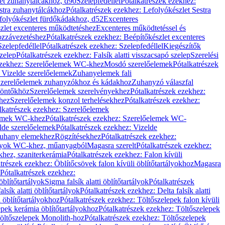
let zuhanytálcákhoz, d90
Szelepfedéllel
Pótalkatrészek ezekhez:
stra zuhanytálcákhoz
Pótalkatrészek ezekhez: Lefolyókészlet Sestra
efolyókészlet fürdőkádakhoz, d52
Excenteres
szlet excenteres működtetéshez
Excenteres működtetéssel és
ozzávezetéshez
Pótalkatrészek ezekhez: Beépítőkészlet excenteres
Szelepfedéllel
Pótalkatrészek ezekhez: Szelepfedéllel
Kiegészítők
szelep
Pótalkatrészek ezekhez: Falsík alatti visszacsapó szelep
Szerelési
ezekhez: Szerelőelemek WC-khez
Mosdó szerelőelemek
Pótalkatrészek
 Vizelde szerelőelemek
Zuhanyelemek fali
 Szerelőelemek zuhanyzókhoz és kádakhoz
Zuhanyzó válaszfal
iöntőkhöz
Szerelőelemek szerelvényekhez
Pótalkatrészek ezekhez:
hez
Szerelőelemek konzol terhelésekhez
Pótalkatrészek ezekhez:
lkatrészek ezekhez: Szerelőelemek
lemek WC-khez
Pótalkatrészek ezekhez: Szerelőelemek WC-
lde szerelőelemek
Pótalkatrészek ezekhez: Vizelde
uhany elemekhez
Rögzítésekhez
Pótalkatrészek ezekhez:
rtályok WC-khez, műanyagból
Magasra szerelt
Pótalkatrészek ezekhez:
khez, szaniterkerámia
Pótalkatrészek ezekhez: Falon kívüli
trészek ezekhez: Öblítőcsövek falon kívüli öblítőtartályokhoz
Magasra
Pótalkatrészek ezekhez:
 öblítőtartályok
Sigma falsík alatti öblítőtartályok
Pótalkatrészek
alsík alatti öblítőtartályok
Pótalkatrészek ezekhez: Delta falsík alatti
 öblítőtartályokhoz
Pótalkatrészek ezekhez: Töltőszelepek falon kívüli
epek kerámia öblítőtartályokhoz
Pótalkatrészek ezekhez: Töltőszelepek
öltőszelepek Monolith-hoz
Pótalkatrészek ezekhez: Töltőszelepek