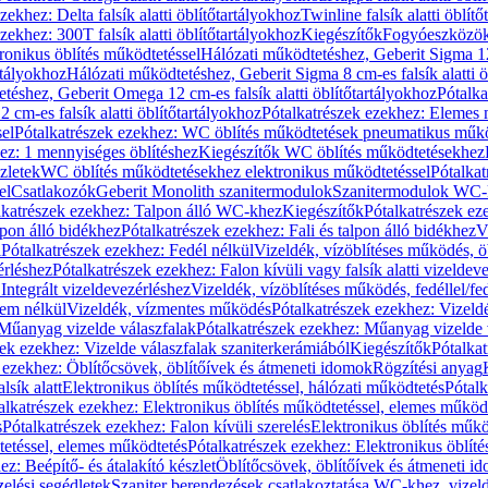
zekhez: Delta falsík alatti öblítőtartályokhoz
Twinline falsík alatti öblít
zekhez: 300T falsík alatti öblítőtartályokhoz
Kiegészítők
Fogyóeszközö
ronikus öblítés működtetéssel
Hálózati működtetéshez, Geberit Sigma 12 
rtályokhoz
Hálózati működtetéshez, Geberit Sigma 8 cm-es falsík alatti ö
téshez, Geberit Omega 12 cm-es falsík alatti öblítőtartályokhoz
Pótalk
cm-es falsík alatti öblítőtartályokhoz
Pótalkatrészek ezekhez: Elemes m
el
Pótalkatrészek ezekhez: WC öblítés működtetések pneumatikus műkö
ez: 1 mennyiséges öblítéshez
Kiegészítők WC öblítés működtetésekhez
zletek
WC öblítés működtetésekhez elektronikus működtetéssel
Pótalka
el
Csatlakozók
Geberit Monolith szanitermodulok
Szanitermodulok WC-
lkatrészek ezekhez: Talpon álló WC-khez
Kiegészítők
Pótalkatrészek ez
alpon álló bidékhez
Pótalkatrészek ezekhez: Fali és talpon álló bidékhez
V
l
Pótalkatrészek ezekhez: Fedél nélkül
Vizeldék, vízöblítéses működés, ö
érléshez
Pótalkatrészek ezekhez: Falon kívüli vagy falsík alatti vizeldev
Integrált vizeldevezérléshez
Vizeldék, vízöblítéses működés, fedéllel/fe
rem nélkül
Vizeldék, vízmentes működés
Pótalkatrészek ezekhez: Vizel
Műanyag vizelde válaszfalak
Pótalkatrészek ezekhez: Műanyag vizelde 
zek ezekhez: Vizelde válaszfalak szaniterkerámiából
Kiegészítők
Pótalka
 ezekhez: Öblítőcsövek, öblítőívek és átmeneti idomok
Rögzítési anyag
lsík alatt
Elektronikus öblítés működtetéssel, hálózati működtetés
Pótalk
alkatrészek ezekhez: Elektronikus öblítés működtetéssel, elemes működ
s
Pótalkatrészek ezekhez: Falon kívüli szerelés
Elektronikus öblítés műkö
tetéssel, elemes működtetés
Pótalkatrészek ezekhez: Elektronikus öblít
z: Beépítő- és átalakító készlet
Öblítőcsövek, öblítőívek és átmeneti i
elési segédletek
Szaniter berendezések csatlakoztatása WC-khez, vizel