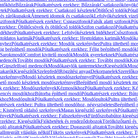
öntőkhöz
Bűzzárak
Pótalkatrészek ezekhez: Bűzzárak
Csatlakozókönyök
etek
Pótalkatrészek ezekhez: Csatlakozó készletek
Öblítőcső toldók
Pótal
 és zárókupakok
Átmeneti idomok és csatlakozók
Lefolyókészletek vize
szifonok
Pótalkatrészek ezekhez: Csigaszifonok
Falsík alatti szifonok
Pót
 ezekhez: Öblítőcsövek és öblítőcső toldók
Szifon csatlakozó
Pótalkatrés
idékhez
Pótalkatrészek ezekhez: Lefolyókészletek bidékhez
Csőszifonok
toldatos karimák
Pótalkatrészek ezekhez: Hegtoldatos karimák
Mosdóka
nyhez
Pótalkatrészek ezekhez: Mosdók szekrényhez
Pultra ültethető m
lig beépíthető mosdók
Pótalkatrészek ezekhez: Félig beépíthető mosdók
Sarokmosdó
Comfort kivitelű mosdók
Mosdók gyerekeknek
Pótalkatré
őmedencék
További mosdók
Pótalkatrészek ezekhez: További mosdók
Kiö
e
Gipszfelfogó medencék
Mosdókagylók tantermekhez
Kiegészítők
Mosdó
takarók
Kiegészítők
Szelepfedél
Rögzítési anyag
Dekorpanelek
Szerelőko
szekrénnyel
Mosdó készletek mosdószekrénnyel
Pótalkatrészek ezekhe
thető mosdó készletek mosdószekrénnyel
Beépíthető mosdó készletek m
ek ezekhez: Mosdószekrények
Kézmosókhoz
Pótalkatrészek ezekhez: 
edencés mosdókhoz
Bútorba építhető mosdó
Pótalkatrészek ezekhez: Bút
ókhoz
Mosdópultok
Pótalkatrészek ezekhez: Mosdópultok
Pultra ültethet
atrészek ezekhez: Pultra ültethető mosdóhoz, négyszögletes
Beépíthető
z: Kisméretű oldalsó szekrények
Magas kiegészítő szekrények
Pótalkatr
rények
Pótalkatrészek ezekhez: Faliszekrények
Fürdőszobabútor-kiegész
 ezekhez: Kiegészítők
Fiókbetétek és rendeződobozok
Törölközőtartó és 
oló aljzatok
Pótalkatrészek ezekhez: Dugaszoló aljzatok
További kiegés
al
Integrált világítás nélkül
Tükrös szekrények
Pótalkatrészek ezekhez: 
lágítás nélkül
Kiegészítők
Világítótestek
Fogantyúk
További kiegészítők
D