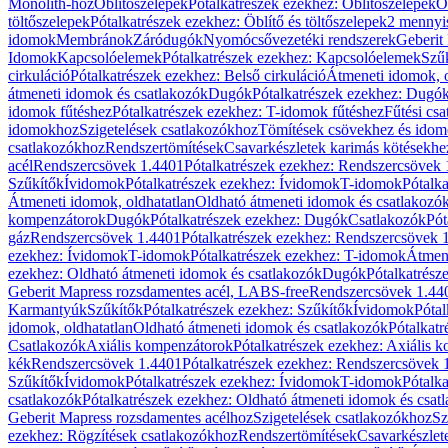
Monolith-hoz
Öblítőszelepek
Pótalkatrészek ezekhez: Öblítőszelepek
Ö
töltőszelepek
Pótalkatrészek ezekhez: Öblítő és töltőszelepek
2 mennyis
idomok
Membránok
Záródugók
Nyomócsővezetéki rendszerek
Geberit
Idomok
Kapcsolóelemek
Pótalkatrészek ezekhez: Kapcsolóelemek
Szű
cirkuláció
Pótalkatrészek ezekhez: Belső cirkuláció
Átmeneti idomok, o
átmeneti idomok és csatlakozók
Dugók
Pótalkatrészek ezekhez: Dugó
idomok fűtéshez
Pótalkatrészek ezekhez: T-idomok fűtéshez
Fűtési cs
idomokhoz
Szigetelések csatlakozókhoz
Tömítések csövekhez és ido
csatlakozókhoz
Rendszertömítések
Csavarkészletek karimás kötésekhe
acél
Rendszercsövek 1.4401
Pótalkatrészek ezekhez: Rendszercsövek
Szűkítők
Ívidomok
Pótalkatrészek ezekhez: Ívidomok
T-idomok
Pótalk
Átmeneti idomok, oldhatatlan
Oldható átmeneti idomok és csatlakozó
kompenzátorok
Dugók
Pótalkatrészek ezekhez: Dugók
Csatlakozók
Pót
gáz
Rendszercsövek 1.4401
Pótalkatrészek ezekhez: Rendszercsövek 
ezekhez: Ívidomok
T-idomok
Pótalkatrészek ezekhez: T-idomok
Átmene
ezekhez: Oldható átmeneti idomok és csatlakozók
Dugók
Pótalkatrész
Geberit Mapress rozsdamentes acél, LABS-free
Rendszercsövek 1.44
Karmantyúk
Szűkítők
Pótalkatrészek ezekhez: Szűkítők
Ívidomok
Pótal
idomok, oldhatatlan
Oldható átmeneti idomok és csatlakozók
Pótalkatr
Csatlakozók
Axiális kompenzátorok
Pótalkatrészek ezekhez: Axiális 
kék
Rendszercsövek 1.4401
Pótalkatrészek ezekhez: Rendszercsövek 
Szűkítők
Ívidomok
Pótalkatrészek ezekhez: Ívidomok
T-idomok
Pótalk
csatlakozók
Pótalkatrészek ezekhez: Oldható átmeneti idomok és csat
Geberit Mapress rozsdamentes acélhoz
Szigetelések csatlakozókhoz
Sz
ezekhez: Rögzítések csatlakozókhoz
Rendszertömítések
Csavarkészlet