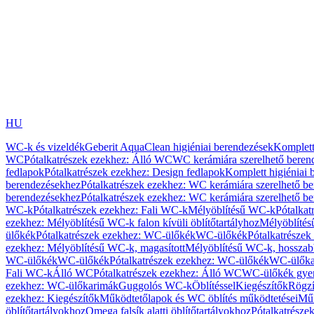
HU
WC-k és vizeldék
Geberit AquaClean higiéniai berendezések
Komplett
WC
Pótalkatrészek ezekhez: Álló WC
WC kerámiára szerelhető beren
fedlapok
Pótalkatrészek ezekhez: Design fedlapok
Komplett higiéniai
berendezésekhez
Pótalkatrészek ezekhez: WC kerámiára szerelhető b
berendezésekhez
Pótalkatrészek ezekhez: WC kerámiára szerelhető b
WC-k
Pótalkatrészek ezekhez: Fali WC-k
Mélyöblítésű WC-k
Pótalkat
ezekhez: Mélyöblítésű WC-k falon kívüli öblítőtartályhoz
Mélyöblíté
ülőkék
Pótalkatrészek ezekhez: WC-ülőkék
WC-ülőkék
Pótalkatrésze
ezekhez: Mélyöblítésű WC-k, magasított
Mélyöblítésű WC-k, hosszabb
WC-ülőkék
WC-ülőkék
Pótalkatrészek ezekhez: WC-ülőkék
WC-ülőka
Fali WC-k
Álló WC
Pótalkatrészek ezekhez: Álló WC
WC-ülőkék gye
ezekhez: WC-ülőkarimák
Guggolós WC-k
Öblítéssel
Kiegészítők
Rögzí
ezekhez: Kiegészítők
Működtetőlapok és WC öblítés működtetései
Műk
öblítőtartályokhoz
Omega falsík alatti öblítőtartályokhoz
Pótalkatrészek