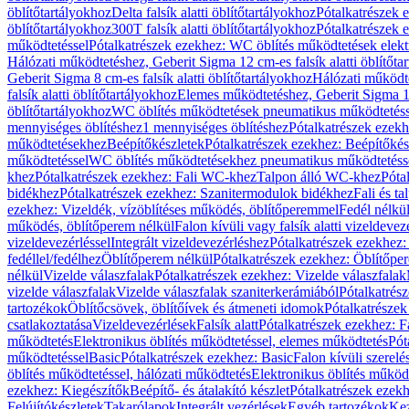
öblítőtartályokhoz
Delta falsík alatti öblítőtartályokhoz
Pótalkatrészek e
öblítőtartályokhoz
300T falsík alatti öblítőtartályokhoz
Pótalkatrészek e
működtetéssel
Pótalkatrészek ezekhez: WC öblítés működtetések elekt
Hálózati működtetéshez, Geberit Sigma 12 cm-es falsík alatti öblítőta
Geberit Sigma 8 cm-es falsík alatti öblítőtartályokhoz
Hálózati működte
falsík alatti öblítőtartályokhoz
Elemes működtetéshez, Geberit Sigma 12 
öblítőtartályokhoz
WC öblítés működtetések pneumatikus működtetéss
mennyiséges öblítéshez
1 mennyiséges öblítéshez
Pótalkatrészek ezekh
működtetésekhez
Beépítőkészletek
Pótalkatrészek ezekhez: Beépítőkés
működtetéssel
WC öblítés működtetésekhez pneumatikus működtetéss
khez
Pótalkatrészek ezekhez: Fali WC-khez
Talpon álló WC-khez
Póta
bidékhez
Pótalkatrészek ezekhez: Szanitermodulok bidékhez
Fali és t
ezekhez: Vizeldék, vízöblítéses működés, öblítőperemmel
Fedél nélkü
működés, öblítőperem nélkül
Falon kívüli vagy falsík alatti vizeldevez
vizeldevezérléssel
Integrált vizeldevezérléshez
Pótalkatrészek ezekhez: 
fedéllel/fedélhez
Öblítőperem nélkül
Pótalkatrészek ezekhez: Öblítőpe
nélkül
Vizelde válaszfalak
Pótalkatrészek ezekhez: Vizelde válaszfalak
vizelde válaszfalak
Vizelde válaszfalak szaniterkerámiából
Pótalkatrés
tartozékok
Öblítőcsövek, öblítőívek és átmeneti idomok
Pótalkatrészek
csatlakoztatása
Vizeldevezérlések
Falsík alatt
Pótalkatrészek ezekhez: Fa
működtetés
Elektronikus öblítés működtetéssel, elemes működtetés
Pót
működtetéssel
Basic
Pótalkatrészek ezekhez: Basic
Falon kívüli szerelé
öblítés működtetéssel, hálózati működtetés
Elektronikus öblítés működ
ezekhez: Kiegészítők
Beépítő- és átalakító készlet
Pótalkatrészek ezekhe
Felújítókészletek
Takarólapok
Integrált vezérlések
Egyéb tartozékok
Kez