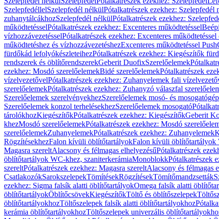
Szelepfedél nélkül
Szelepfedél
Pótalkatrészek ezekhez: Szelepfedél
Lef
Szelepfedéllel
Szelepfedél nélkül
Pótalkatrészek ezekhez: Szelepfedél 
zuhanytálcákhoz
Szelepfedél nélkül
Pótalkatrészek ezekhez: Szelepfed
működtetéssel
Pótalkatrészek ezekhez: Excenteres működtetéssel
Beépí
vízhozzávezetéssel
Pótalkatrészek ezekhez: Excenteres működtetéssel 
működtetéshez és vízhozzávezetéshez
Excenteres működtetéssel Push
fürdőkád lefolyókészleteihez
Pótalkatrészek ezekhez: Kiegészítők fürd
rendszerek és öblítőrendszerek
Geberit Duofix
Szerelőelemek
Pótalkat
ezekhez: Mosdó szerelőelemek
Bidé szerelőelemek
Pótalkatrészek eze
vízelvezetővel
Pótalkatrészek ezekhez: Zuhanyelemek fali vízelvezető
szerelőelemek
Pótalkatrészek ezekhez: Zuhanyzó válaszfal szerelőele
Szerelőelemek szerelvényekhez
Szerelőelemek mosó- és mosogatógé
Szerelőelemek konzol terhelésekhez
Szerelőelemek mosogató
Pótalkat
tárolókhoz
Kiegészítők
Pótalkatrészek ezekhez: Kiegészítők
Geberit K
khez
Mosdó szerelőelemek
Pótalkatrészek ezekhez: Mosdó szerelőele
szerelőelemek
Zuhanyelemek
Pótalkatrészek ezekhez: Zuhanyelemek
K
Rögzítésekhez
Falon kívüli öblítőtartályok
Falon kívüli öblítőtartály
Magasra szerelt
Alacsony és félmagas elhelyezésű
Pótalkatrészek ezek
öblítőtartályok WC-khez, szaniterkerámia
Monoblokk
Pótalkatrészek 
szerelt
Pótalkatrészek ezekhez: Magasra szerelt
Alacsony és félmagas e
Csatlakozók
Sarokszelepek
Tömítések
Rögzítések
Tömítőmandzsetták
S
ezekhez: Sigma falsík alatti öblítőtartályok
Omega falsík alatti öblítőta
öblítőtartályok
Öblítőcsövek
Kiegészítők
Töltő és öblítőszelepek
Töltős
öblítőtartályokhoz
Töltőszelepek falsík alatti öblítőtartályokhoz
Pótalka
kerámia öblítőtartályokhoz
Töltőszelepek univerzális öblítőtartályokho