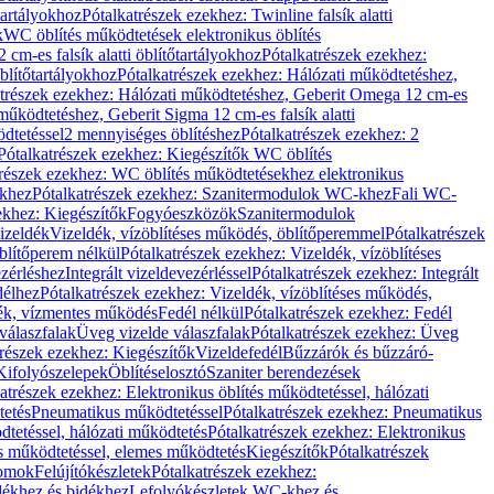
őtartályokhoz
Pótalkatrészek ezekhez: Twinline falsík alatti
k
WC öblítés működtetések elektronikus öblítés
cm-es falsík alatti öblítőtartályokhoz
Pótalkatrészek ezekhez:
blítőtartályokhoz
Pótalkatrészek ezekhez: Hálózati működtetéshez,
atrészek ezekhez: Hálózati működtetéshez, Geberit Omega 12 cm-es
űködtetéshez, Geberit Sigma 12 cm-es falsík alatti
dtetéssel
2 mennyiséges öblítéshez
Pótalkatrészek ezekhez: 2
Pótalkatrészek ezekhez: Kiegészítők WC öblítés
trészek ezekhez: WC öblítés működtetésekhez elektronikus
khez
Pótalkatrészek ezekhez: Szanitermodulok WC-khez
Fali WC-
ekhez: Kiegészítők
Fogyóeszközök
Szanitermodulok
izeldék
Vizeldék, vízöblítéses működés, öblítőperemmel
Pótalkatrészek
blítőperem nélkül
Pótalkatrészek ezekhez: Vizeldék, vízöblítéses
ezérléshez
Integrált vizeldevezérléssel
Pótalkatrészek ezekhez: Integrált
délhez
Pótalkatrészek ezekhez: Vizeldék, vízöblítéses működés,
dék, vízmentes működés
Fedél nélkül
Pótalkatrészek ezekhez: Fedél
válaszfalak
Üveg vizelde válaszfalak
Pótalkatrészek ezekhez: Üveg
trészek ezekhez: Kiegészítők
Vizeldefedél
Bűzzárók és bűzzáró-
Kifolyószelepek
Öblítéselosztó
Szaniter berendezések
atrészek ezekhez: Elektronikus öblítés működtetéssel, hálózati
tetés
Pneumatikus működtetéssel
Pótalkatrészek ezekhez: Pneumatikus
dtetéssel, hálózati működtetés
Pótalkatrészek ezekhez: Elektronikus
és működtetéssel, elemes működtetés
Kiegészítők
Pótalkatrészek
domok
Felújítókészletek
Pótalkatrészek ezekhez:
dékhez és bidékhez
Lefolyókészletek WC-khez és