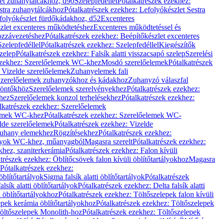
let zuhanytálcákhoz, d90
Szelepfedéllel
Pótalkatrészek ezekhez:
stra zuhanytálcákhoz
Pótalkatrészek ezekhez: Lefolyókészlet Sestra
efolyókészlet fürdőkádakhoz, d52
Excenteres
szlet excenteres működtetéshez
Excenteres működtetéssel és
ozzávezetéshez
Pótalkatrészek ezekhez: Beépítőkészlet excenteres
Szelepfedéllel
Pótalkatrészek ezekhez: Szelepfedéllel
Kiegészítők
szelep
Pótalkatrészek ezekhez: Falsík alatti visszacsapó szelep
Szerelési
ezekhez: Szerelőelemek WC-khez
Mosdó szerelőelemek
Pótalkatrészek
 Vizelde szerelőelemek
Zuhanyelemek fali
 Szerelőelemek zuhanyzókhoz és kádakhoz
Zuhanyzó válaszfal
iöntőkhöz
Szerelőelemek szerelvényekhez
Pótalkatrészek ezekhez:
hez
Szerelőelemek konzol terhelésekhez
Pótalkatrészek ezekhez:
lkatrészek ezekhez: Szerelőelemek
lemek WC-khez
Pótalkatrészek ezekhez: Szerelőelemek WC-
lde szerelőelemek
Pótalkatrészek ezekhez: Vizelde
uhany elemekhez
Rögzítésekhez
Pótalkatrészek ezekhez:
rtályok WC-khez, műanyagból
Magasra szerelt
Pótalkatrészek ezekhez:
khez, szaniterkerámia
Pótalkatrészek ezekhez: Falon kívüli
trészek ezekhez: Öblítőcsövek falon kívüli öblítőtartályokhoz
Magasra
Pótalkatrészek ezekhez:
 öblítőtartályok
Sigma falsík alatti öblítőtartályok
Pótalkatrészek
alsík alatti öblítőtartályok
Pótalkatrészek ezekhez: Delta falsík alatti
 öblítőtartályokhoz
Pótalkatrészek ezekhez: Töltőszelepek falon kívüli
epek kerámia öblítőtartályokhoz
Pótalkatrészek ezekhez: Töltőszelepek
öltőszelepek Monolith-hoz
Pótalkatrészek ezekhez: Töltőszelepek