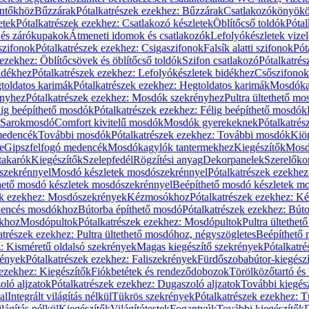
öntőkhöz
Bűzzárak
Pótalkatrészek ezekhez: Bűzzárak
Csatlakozókönyök
etek
Pótalkatrészek ezekhez: Csatlakozó készletek
Öblítőcső toldók
Pótal
 és zárókupakok
Átmeneti idomok és csatlakozók
Lefolyókészletek vize
szifonok
Pótalkatrészek ezekhez: Csigaszifonok
Falsík alatti szifonok
Pót
 ezekhez: Öblítőcsövek és öblítőcső toldók
Szifon csatlakozó
Pótalkatrés
idékhez
Pótalkatrészek ezekhez: Lefolyókészletek bidékhez
Csőszifonok
toldatos karimák
Pótalkatrészek ezekhez: Hegtoldatos karimák
Mosdóka
nyhez
Pótalkatrészek ezekhez: Mosdók szekrényhez
Pultra ültethető m
lig beépíthető mosdók
Pótalkatrészek ezekhez: Félig beépíthető mosdók
Sarokmosdó
Comfort kivitelű mosdók
Mosdók gyerekeknek
Pótalkatré
őmedencék
További mosdók
Pótalkatrészek ezekhez: További mosdók
Kiö
e
Gipszfelfogó medencék
Mosdókagylók tantermekhez
Kiegészítők
Mosdó
takarók
Kiegészítők
Szelepfedél
Rögzítési anyag
Dekorpanelek
Szerelőko
szekrénnyel
Mosdó készletek mosdószekrénnyel
Pótalkatrészek ezekhe
thető mosdó készletek mosdószekrénnyel
Beépíthető mosdó készletek m
ek ezekhez: Mosdószekrények
Kézmosókhoz
Pótalkatrészek ezekhez: 
edencés mosdókhoz
Bútorba építhető mosdó
Pótalkatrészek ezekhez: Bút
ókhoz
Mosdópultok
Pótalkatrészek ezekhez: Mosdópultok
Pultra ültethet
atrészek ezekhez: Pultra ültethető mosdóhoz, négyszögletes
Beépíthető
z: Kisméretű oldalsó szekrények
Magas kiegészítő szekrények
Pótalkatr
rények
Pótalkatrészek ezekhez: Faliszekrények
Fürdőszobabútor-kiegész
 ezekhez: Kiegészítők
Fiókbetétek és rendeződobozok
Törölközőtartó és 
oló aljzatok
Pótalkatrészek ezekhez: Dugaszoló aljzatok
További kiegés
al
Integrált világítás nélkül
Tükrös szekrények
Pótalkatrészek ezekhez: 
lágítás nélkül
Kiegészítők
Világítótestek
Fogantyúk
További kiegészítők
D