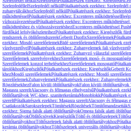
Szelepfedél nélkül
Szelepfedél
Pótalkatrészek ezekhez: Szelepfedél
Lef
Szelepfedéllel
Szelepfedél nélkül
Pótalkatrészek ezekhez: Szelepfedél 
zuhanytálcákhoz
Szelepfedél nélkül
Pótalkatrészek ezekhez: Szelepfed
működtetéssel
Pótalkatrészek ezekhez: Excenteres működtetéssel
Beépí
vízhozzávezetéssel
Pótalkatrészek ezekhez: Excenteres működtetéssel 
működtetéshez és vízhozzávezetéshez
Excenteres működtetéssel Push
fürdőkád lefolyókészleteihez
Pótalkatrészek ezekhez: Kiegészítők fürd
rendszerek és öblítőrendszerek
Geberit Duofix
Szerelőelemek
Pótalkat
ezekhez: Mosdó szerelőelemek
Bidé szerelőelemek
Pótalkatrészek eze
vízelvezetővel
Pótalkatrészek ezekhez: Zuhanyelemek fali vízelvezető
szerelőelemek
Pótalkatrészek ezekhez: Zuhanyzó válaszfal szerelőele
Szerelőelemek szerelvényekhez
Szerelőelemek mosó- és mosogatógé
Szerelőelemek konzol terhelésekhez
Szerelőelemek mosogató
Pótalkat
tárolókhoz
Kiegészítők
Pótalkatrészek ezekhez: Kiegészítők
Geberit K
khez
Mosdó szerelőelemek
Pótalkatrészek ezekhez: Mosdó szerelőele
szerelőelemek
Zuhanyelemek
Pótalkatrészek ezekhez: Zuhanyelemek
K
Rögzítésekhez
Falon kívüli öblítőtartályok
Falon kívüli öblítőtartály
Magasra szerelt
Alacsony és félmagas elhelyezésű
Pótalkatrészek ezek
öblítőtartályok WC-khez, szaniterkerámia
Monoblokk
Pótalkatrészek 
szerelt
Pótalkatrészek ezekhez: Magasra szerelt
Alacsony és félmagas e
Csatlakozók
Sarokszelepek
Tömítések
Rögzítések
Tömítőmandzsetták
S
ezekhez: Sigma falsík alatti öblítőtartályok
Omega falsík alatti öblítőta
öblítőtartályok
Öblítőcsövek
Kiegészítők
Töltő és öblítőszelepek
Töltős
öblítőtartályokhoz
Töltőszelepek falsík alatti öblítőtartályokhoz
Pótalka
kerámia öblítőtartályokhoz
Töltőszelepek univerzális öblítőtartályokho