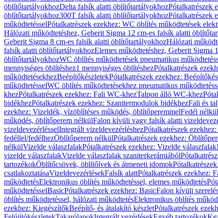
öblítőtartályokhoz
Delta falsík alatti öblítőtartályokhoz
Pótalkatrészek e
öblítőtartályokhoz
300T falsík alatti öblítőtartályokhoz
Pótalkatrészek e
működtetéssel
Pótalkatrészek ezekhez: WC öblítés működtetések elekt
Hálózati működtetéshez, Geberit Sigma 12 cm-es falsík alatti öblítőta
Geberit Sigma 8 cm-es falsík alatti öblítőtartályokhoz
Hálózati működte
falsík alatti öblítőtartályokhoz
Elemes működtetéshez, Geberit Sigma 12 
öblítőtartályokhoz
WC öblítés működtetések pneumatikus működtetéss
mennyiséges öblítéshez
1 mennyiséges öblítéshez
Pótalkatrészek ezekh
működtetésekhez
Beépítőkészletek
Pótalkatrészek ezekhez: Beépítőkés
működtetéssel
WC öblítés működtetésekhez pneumatikus működtetéss
khez
Pótalkatrészek ezekhez: Fali WC-khez
Talpon álló WC-khez
Póta
bidékhez
Pótalkatrészek ezekhez: Szanitermodulok bidékhez
Fali és t
ezekhez: Vizeldék, vízöblítéses működés, öblítőperemmel
Fedél nélkü
működés, öblítőperem nélkül
Falon kívüli vagy falsík alatti vizeldevez
vizeldevezérléssel
Integrált vizeldevezérléshez
Pótalkatrészek ezekhez: 
fedéllel/fedélhez
Öblítőperem nélkül
Pótalkatrészek ezekhez: Öblítőpe
nélkül
Vizelde válaszfalak
Pótalkatrészek ezekhez: Vizelde válaszfalak
vizelde válaszfalak
Vizelde válaszfalak szaniterkerámiából
Pótalkatrés
tartozékok
Öblítőcsövek, öblítőívek és átmeneti idomok
Pótalkatrészek
csatlakoztatása
Vizeldevezérlések
Falsík alatt
Pótalkatrészek ezekhez: Fa
működtetés
Elektronikus öblítés működtetéssel, elemes működtetés
Pót
működtetéssel
Basic
Pótalkatrészek ezekhez: Basic
Falon kívüli szerelé
öblítés működtetéssel, hálózati működtetés
Elektronikus öblítés működ
ezekhez: Kiegészítők
Beépítő- és átalakító készlet
Pótalkatrészek ezekhe
Felújítókészletek
Takarólapok
Integrált vezérlések
Egyéb tartozékok
Kez