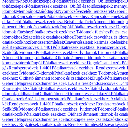
Monolith-hoz
Öblítőszelepek
Pótalkatrészek ezekhez: Öblítőszelepek
Ö
töltőszelepek
Pótalkatrészek ezekhez: Öblítő és töltőszelepek
2 mennyis
idomok
Membránok
Záródugók
Nyomócsővezetéki rendszerek
Geberit
Idomok
Kapcsolóelemek
Pótalkatrészek ezekhez: Kapcsolóelemek
Szű
cirkuláció
Pótalkatrészek ezekhez: Belső cirkuláció
Átmeneti idomok, o
átmeneti idomok és csatlakozók
Dugók
Pótalkatrészek ezekhez: Dugó
idomok fűtéshez
Pótalkatrészek ezekhez: T-idomok fűtéshez
Fűtési cs
idomokhoz
Szigetelések csatlakozókhoz
Tömítések csövekhez és ido
csatlakozókhoz
Rendszertömítések
Csavarkészletek karimás kötésekhe
acél
Rendszercsövek 1.4401
Pótalkatrészek ezekhez: Rendszercsövek
Szűkítők
Ívidomok
Pótalkatrészek ezekhez: Ívidomok
T-idomok
Pótalk
Átmeneti idomok, oldhatatlan
Oldható átmeneti idomok és csatlakozó
kompenzátorok
Dugók
Pótalkatrészek ezekhez: Dugók
Csatlakozók
Pót
gáz
Rendszercsövek 1.4401
Pótalkatrészek ezekhez: Rendszercsövek 
ezekhez: Ívidomok
T-idomok
Pótalkatrészek ezekhez: T-idomok
Átmene
ezekhez: Oldható átmeneti idomok és csatlakozók
Dugók
Pótalkatrész
Geberit Mapress rozsdamentes acél, LABS-free
Rendszercsövek 1.44
Karmantyúk
Szűkítők
Pótalkatrészek ezekhez: Szűkítők
Ívidomok
Pótal
idomok, oldhatatlan
Oldható átmeneti idomok és csatlakozók
Pótalkatr
Csatlakozók
Axiális kompenzátorok
Pótalkatrészek ezekhez: Axiális 
kék
Rendszercsövek 1.4401
Pótalkatrészek ezekhez: Rendszercsövek 
Szűkítők
Ívidomok
Pótalkatrészek ezekhez: Ívidomok
T-idomok
Pótalk
csatlakozók
Pótalkatrészek ezekhez: Oldható átmeneti idomok és csat
Geberit Mapress rozsdamentes acélhoz
Szigetelések csatlakozókhoz
Sz
ezekhez: Rögzítések csatlakozókhoz
Rendszertömítések
Csavarkészlet