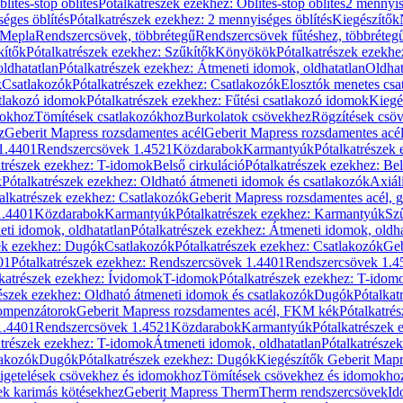
blítés-stop öblítés
Pótalkatrészek ezekhez: Öblítés-stop öblítés
2 mennyis
éges öblítés
Pótalkatrészek ezekhez: 2 mennyiséges öblítés
Kiegészítők
 Mepla
Rendszercsövek, többrétegű
Rendszercsövek fűtéshez, többréteg
kítők
Pótalkatrészek ezekhez: Szűkítők
Könyökök
Pótalkatrészek ezekh
ldhatatlan
Pótalkatrészek ezekhez: Átmeneti idomok, oldhatatlan
Oldhat
k
Csatlakozók
Pótalkatrészek ezekhez: Csatlakozók
Elosztók menetes csa
atlakozó idomok
Pótalkatrészek ezekhez: Fűtési csatlakozó idomok
Kiegé
mokhoz
Tömítések csatlakozókhoz
Burkolatok csövekhez
Rögzítések csö
z
Geberit Mapress rozsdamentes acél
Geberit Mapress rozsdamentes acé
 1.4401
Rendszercsövek 1.4521
Közdarabok
Karmantyúk
Pótalkatrészek
atrészek ezekhez: T-idomok
Belső cirkuláció
Pótalkatrészek ezekhez: Bel
k
Pótalkatrészek ezekhez: Oldható átmeneti idomok és csatlakozók
Axiál
alkatrészek ezekhez: Csatlakozók
Geberit Mapress rozsdamentes acél, 
1.4401
Közdarabok
Karmantyúk
Pótalkatrészek ezekhez: Karmantyúk
Sz
ti idomok, oldhatatlan
Pótalkatrészek ezekhez: Átmeneti idomok, oldha
ek ezekhez: Dugók
Csatlakozók
Pótalkatrészek ezekhez: Csatlakozók
Geb
01
Pótalkatrészek ezekhez: Rendszercsövek 1.4401
Rendszercsövek 1.4
katrészek ezekhez: Ívidomok
T-idomok
Pótalkatrészek ezekhez: T-idom
észek ezekhez: Oldható átmeneti idomok és csatlakozók
Dugók
Pótalkat
kompenzátorok
Geberit Mapress rozsdamentes acél, FKM kék
Pótalkatré
1.4401
Rendszercsövek 1.4521
Közdarabok
Karmantyúk
Pótalkatrészek
atrészek ezekhez: T-idomok
Átmeneti idomok, oldhatatlan
Pótalkatrésze
lakozók
Dugók
Pótalkatrészek ezekhez: Dugók
Kiegészítők Geberit Mapr
igetelések csövekhez és idomokhoz
Tömítések csövekhez és idomokho
ek karimás kötésekhez
Geberit Mapress Therm
Therm rendszercsövek
Id