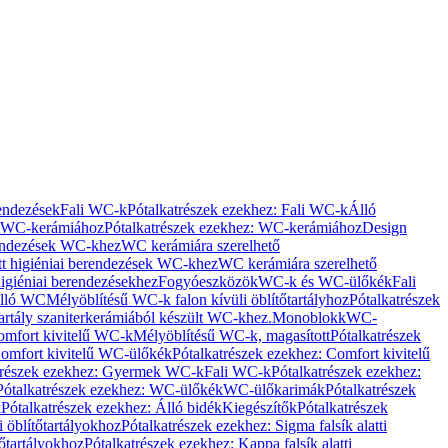
rendezések
Fali WC-k
Pótalkatrészek ezekhez: Fali WC-k
Álló
WC-kerámiához
Pótalkatrészek ezekhez: WC-kerámiához
Design
rendezések WC-khez
WC kerámiára szerelhető
t higiéniai berendezések WC-khez
WC kerámiára szerelhető
igiéniai berendezésekhez
Fogyóeszközök
WC-k és WC-ülőkék
Fali
Álló WC
Mélyöblítésű WC-k falon kívüli öblítőtartályhoz
Pótalkatrészek
tartály szaniterkerámiából készült WC-khez.
Monoblokk
WC-
omfort kivitelű WC-k
Mélyöblítésű WC-k, magasított
Pótalkatrészek
omfort kivitelű WC-ülőkék
Pótalkatrészek ezekhez: Comfort kivitelű
trészek ezekhez: Gyermek WC-k
Fali WC-k
Pótalkatrészek ezekhez:
Pótalkatrészek ezekhez: WC-ülőkék
WC-ülőkarimák
Pótalkatrészek
k
Pótalkatrészek ezekhez: Álló bidék
Kiegészítők
Pótalkatrészek
i öblítőtartályokhoz
Pótalkatrészek ezekhez: Sigma falsík alatti
tőtartályokhoz
Pótalkatrészek ezekhez: Kappa falsík alatti