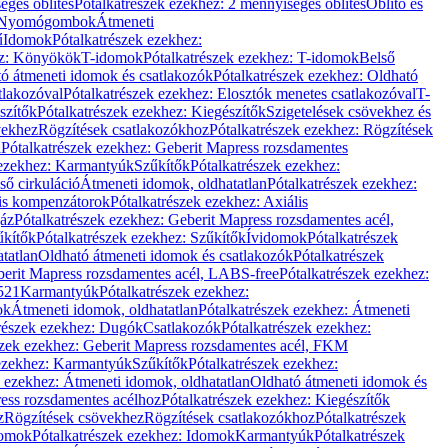
éges öblítés
Pótalkatrészek ezekhez: 2 mennyiséges öblítés
Öblítő és
Nyomógombok
Átmeneti
ű
Idomok
Pótalkatrészek ezekhez:
ez: Könyökök
T-idomok
Pótalkatrészek ezekhez: T-idomok
Belső
ó átmeneti idomok és csatlakozók
Pótalkatrészek ezekhez: Oldható
tlakozóval
Pótalkatrészek ezekhez: Elosztók menetes csatlakozóval
T-
szítők
Pótalkatrészek ezekhez: Kiegészítők
Szigetelések csövekhez és
vekhez
Rögzítések csatlakozókhoz
Pótalkatrészek ezekhez: Rögzítések
l
Pótalkatrészek ezekhez: Geberit Mapress rozsdamentes
 ezekhez: Karmantyúk
Szűkítők
Pótalkatrészek ezekhez:
ső cirkuláció
Átmeneti idomok, oldhatatlan
Pótalkatrészek ezekhez:
is kompenzátorok
Pótalkatrészek ezekhez: Axiális
gáz
Pótalkatrészek ezekhez: Geberit Mapress rozsdamentes acél,
űkítők
Pótalkatrészek ezekhez: Szűkítők
Ívidomok
Pótalkatrészek
tatlan
Oldható átmeneti idomok és csatlakozók
Pótalkatrészek
erit Mapress rozsdamentes acél, LABS-free
Pótalkatrészek ezekhez:
521
Karmantyúk
Pótalkatrészek ezekhez:
ok
Átmeneti idomok, oldhatatlan
Pótalkatrészek ezekhez: Átmeneti
részek ezekhez: Dugók
Csatlakozók
Pótalkatrészek ezekhez:
szek ezekhez: Geberit Mapress rozsdamentes acél, FKM
 ezekhez: Karmantyúk
Szűkítők
Pótalkatrészek ezekhez:
k ezekhez: Átmeneti idomok, oldhatatlan
Oldható átmeneti idomok és
ess rozsdamentes acélhoz
Pótalkatrészek ezekhez: Kiegészítők
z
Rögzítések csövekhez
Rögzítések csatlakozókhoz
Pótalkatrészek
omok
Pótalkatrészek ezekhez: Idomok
Karmantyúk
Pótalkatrészek