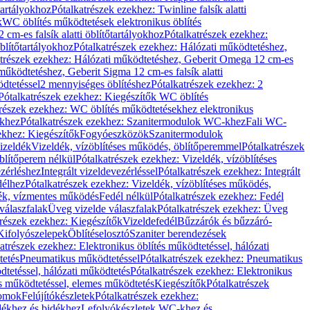
őtartályokhoz
Pótalkatrészek ezekhez: Twinline falsík alatti
k
WC öblítés működtetések elektronikus öblítés
cm-es falsík alatti öblítőtartályokhoz
Pótalkatrészek ezekhez:
blítőtartályokhoz
Pótalkatrészek ezekhez: Hálózati működtetéshez,
atrészek ezekhez: Hálózati működtetéshez, Geberit Omega 12 cm-es
űködtetéshez, Geberit Sigma 12 cm-es falsík alatti
dtetéssel
2 mennyiséges öblítéshez
Pótalkatrészek ezekhez: 2
Pótalkatrészek ezekhez: Kiegészítők WC öblítés
trészek ezekhez: WC öblítés működtetésekhez elektronikus
khez
Pótalkatrészek ezekhez: Szanitermodulok WC-khez
Fali WC-
ekhez: Kiegészítők
Fogyóeszközök
Szanitermodulok
izeldék
Vizeldék, vízöblítéses működés, öblítőperemmel
Pótalkatrészek
blítőperem nélkül
Pótalkatrészek ezekhez: Vizeldék, vízöblítéses
ezérléshez
Integrált vizeldevezérléssel
Pótalkatrészek ezekhez: Integrált
délhez
Pótalkatrészek ezekhez: Vizeldék, vízöblítéses működés,
dék, vízmentes működés
Fedél nélkül
Pótalkatrészek ezekhez: Fedél
válaszfalak
Üveg vizelde válaszfalak
Pótalkatrészek ezekhez: Üveg
trészek ezekhez: Kiegészítők
Vizeldefedél
Bűzzárók és bűzzáró-
Kifolyószelepek
Öblítéselosztó
Szaniter berendezések
atrészek ezekhez: Elektronikus öblítés működtetéssel, hálózati
tetés
Pneumatikus működtetéssel
Pótalkatrészek ezekhez: Pneumatikus
dtetéssel, hálózati működtetés
Pótalkatrészek ezekhez: Elektronikus
és működtetéssel, elemes működtetés
Kiegészítők
Pótalkatrészek
domok
Felújítókészletek
Pótalkatrészek ezekhez:
dékhez és bidékhez
Lefolyókészletek WC-khez és