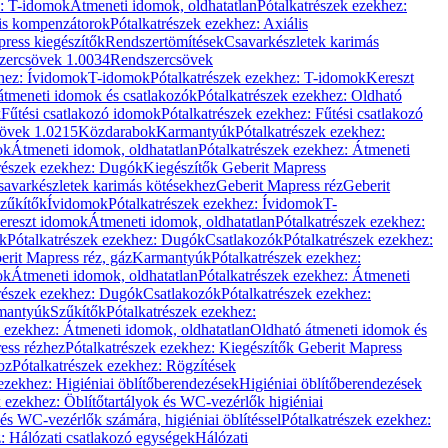
z: T-idomok
Átmeneti idomok, oldhatatlan
Pótalkatrészek ezekhez:
is kompenzátorok
Pótalkatrészek ezekhez: Axiális
ress kiegészítők
Rendszertömítések
Csavarkészletek karimás
zercsövek 1.0034
Rendszercsövek
khez: Ívidomok
T-idomok
Pótalkatrészek ezekhez: T-idomok
Kereszt
átmeneti idomok és csatlakozók
Pótalkatrészek ezekhez: Oldható
k
Fűtési csatlakozó idomok
Pótalkatrészek ezekhez: Fűtési csatlakozó
övek 1.0215
Közdarabok
Karmantyúk
Pótalkatrészek ezekhez:
ok
Átmeneti idomok, oldhatatlan
Pótalkatrészek ezekhez: Átmeneti
részek ezekhez: Dugók
Kiegészítők Geberit Mapress
savarkészletek karimás kötésekhez
Geberit Mapress réz
Geberit
Szűkítők
Ívidomok
Pótalkatrészek ezekhez: Ívidomok
T-
Kereszt idomok
Átmeneti idomok, oldhatatlan
Pótalkatrészek ezekhez:
k
Pótalkatrészek ezekhez: Dugók
Csatlakozók
Pótalkatrészek ezekhez:
erit Mapress réz, gáz
Karmantyúk
Pótalkatrészek ezekhez:
ok
Átmeneti idomok, oldhatatlan
Pótalkatrészek ezekhez: Átmeneti
részek ezekhez: Dugók
Csatlakozók
Pótalkatrészek ezekhez:
rmantyúk
Szűkítők
Pótalkatrészek ezekhez:
k ezekhez: Átmeneti idomok, oldhatatlan
Oldható átmeneti idomok és
ess rézhez
Pótalkatrészek ezekhez: Kiegészítők Geberit Mapress
oz
Pótalkatrészek ezekhez: Rögzítések
ezekhez: Higiéniai öblítőberendezések
Higiéniai öblítőberendezések
k ezekhez: Öblítőtartályok és WC-vezérlők higiéniai
 és WC-vezérlők számára, higiéniai öblítéssel
Pótalkatrészek ezekhez:
: Hálózati csatlakozó egységek
Hálózati