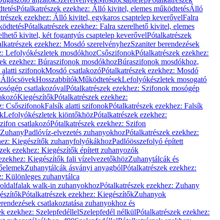
dtetés
Pótalkatrészek ezekhez: Álló kivitel, elemes működtetés
Álló
trészek ezekhez: Álló kivitel, egykaros csaptelep keverővel
Falra
ködtetés
Pótalkatrészek ezekhez: Falra szerelhető kivitel, elemes
elhető kivitel, két fogantyús csaptelep keverővel
Pótalkatrészek
alkatrészek ezekhez: Mosdó szerelvényhez
Szaniter berendezések
z: Lefolyókészletek mosdókhoz
Csőszifonok
Pótalkatrészek ezekhez:
zek ezekhez: Búraszifonok mosdókhoz
Búraszifonok mosdókhoz,
alatti szifonok
Mosdó csatlakozó
Pótalkatrészek ezekhez: Mosdó
k
Állócsövek
Hosszabbítók
Működtetések
Lefolyókészletek mosogató
osógép csatlakozóval
Pótalkatrészek ezekhez: Szifonok mosógép
lakozó
Kiegészítők
Pótalkatrészek ezekhez:
z: Csőszifonok
Falsík alatti szifonok
Pótalkatrészek ezekhez: Falsík
ők
Lefolyókészletek kiöntőkhöz
Pótalkatrészek ezekhez:
zifon csatlakozó
Pótalkatrészek ezekhez: Szifon
Zuhany
Padlóvíz-elvezetés zuhanyokhoz
Pótalkatrészek ezekhez:
hez: Kiegészítők zuhanyfolyókákhoz
Padlóösszefolyó épített
szek ezekhez: Kiegészítők épített zuhanyozók
ezekhez: Kiegészítők fali vízelvezetőkhöz
Zuhanytálcák és
lőelemek
Zuhanytálcák ásványi anyagból
Pótalkatrészek ezekhez:
z: Különleges zuhanytálca
oldalfalak walk-in zuhanyokhoz
Pótalkatrészek ezekhez: Zuhany
észítők
Pótalkatrészek ezekhez: Kiegészítők
Zuhanyok
erendezések csatlakoztatása zuhanyokhoz és
ek ezekhez: Szelepfedéllel
Szelepfedél nélkül
Pótalkatrészek ezekhez: