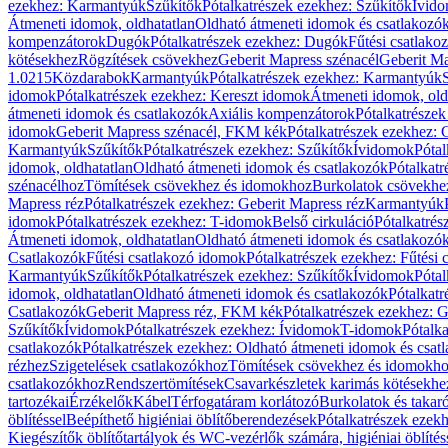
ezekhez: Karmantyúk
Szűkítők
Pótalkatrészek ezekhez: Szűkítők
Ívid
Átmeneti idomok, oldhatatlan
Oldható átmeneti idomok és csatlakozó
kompenzátorok
Dugók
Pótalkatrészek ezekhez: Dugók
Fűtési csatlako
kötésekhez
Rögzítések csövekhez
Geberit Mapress szénacél
Geberit Ma
1.0215
Közdarabok
Karmantyúk
Pótalkatrészek ezekhez: Karmantyúk
idomok
Pótalkatrészek ezekhez: Kereszt idomok
Átmeneti idomok, old
átmeneti idomok és csatlakozók
Axiális kompenzátorok
Pótalkatrésze
idomok
Geberit Mapress szénacél, FKM kék
Pótalkatrészek ezekhez:
Karmantyúk
Szűkítők
Pótalkatrészek ezekhez: Szűkítők
Ívidomok
Pótal
idomok, oldhatatlan
Oldható átmeneti idomok és csatlakozók
Pótalkatr
szénacélhoz
Tömítések csövekhez és idomokhoz
Burkolatok csövekhe
Mapress réz
Pótalkatrészek ezekhez: Geberit Mapress réz
Karmantyúk
idomok
Pótalkatrészek ezekhez: T-idomok
Belső cirkuláció
Pótalkatrés
Átmeneti idomok, oldhatatlan
Oldható átmeneti idomok és csatlakozó
Csatlakozók
Fűtési csatlakozó idomok
Pótalkatrészek ezekhez: Fűtési
Karmantyúk
Szűkítők
Pótalkatrészek ezekhez: Szűkítők
Ívidomok
Pótal
idomok, oldhatatlan
Oldható átmeneti idomok és csatlakozók
Pótalkatr
Csatlakozók
Geberit Mapress réz, FKM kék
Pótalkatrészek ezekhez: 
Szűkítők
Ívidomok
Pótalkatrészek ezekhez: Ívidomok
T-idomok
Pótalk
csatlakozók
Pótalkatrészek ezekhez: Oldható átmeneti idomok és csat
rézhez
Szigetelések csatlakozókhoz
Tömítések csövekhez és idomokh
csatlakozókhoz
Rendszertömítések
Csavarkészletek karimás kötésekhe
tartozékai
Érzékelők
Kábel
Térfogatáram korlátozó
Burkolatok és takar
öblítéssel
Beépíthető higiéniai öblítőberendezések
Pótalkatrészek ezekh
Kiegészítők öblítőtartályok és WC-vezérlők számára, higiéniai öblítés