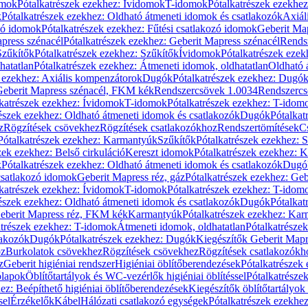
omok
Pótalkatrészek ezekhez: Ívidomok
T-idomok
Pótalkatrészek ezekhe
k
Pótalkatrészek ezekhez: Oldható átmeneti idomok és csatlakozók
Axiál
zó idomok
Pótalkatrészek ezekhez: Fűtési csatlakozó idomok
Geberit Map
press szénacél
Pótalkatrészek ezekhez: Geberit Mapress szénacél
Rends
Szűkítők
Pótalkatrészek ezekhez: Szűkítők
Ívidomok
Pótalkatrészek eze
hatatlan
Pótalkatrészek ezekhez: Átmeneti idomok, oldhatatlan
Oldható 
k ezekhez: Axiális kompenzátorok
Dugók
Pótalkatrészek ezekhez: Dugó
 Geberit Mapress szénacél, FKM kék
Rendszercsövek 1.0034
Rendszercs
katrészek ezekhez: Ívidomok
T-idomok
Pótalkatrészek ezekhez: T-idom
észek ezekhez: Oldható átmeneti idomok és csatlakozók
Dugók
Pótalkat
z
Rögzítések csövekhez
Rögzítések csatlakozókhoz
Rendszertömítések
C
Pótalkatrészek ezekhez: Karmantyúk
Szűkítők
Pótalkatrészek ezekhez: 
zek ezekhez: Belső cirkuláció
Kereszt idomok
Pótalkatrészek ezekhez: 
k
Pótalkatrészek ezekhez: Oldható átmeneti idomok és csatlakozók
Dugó
 csatlakozó idomok
Geberit Mapress réz, gáz
Pótalkatrészek ezekhez: Geb
katrészek ezekhez: Ívidomok
T-idomok
Pótalkatrészek ezekhez: T-idom
észek ezekhez: Oldható átmeneti idomok és csatlakozók
Dugók
Pótalkat
Geberit Mapress réz, FKM kék
Karmantyúk
Pótalkatrészek ezekhez: Ka
atrészek ezekhez: T-idomok
Átmeneti idomok, oldhatatlan
Pótalkatrésze
lakozók
Dugók
Pótalkatrészek ezekhez: Dugók
Kiegészítők Geberit Mapr
oz
Burkolatok csövekhez
Rögzítések csövekhez
Rögzítések csatlakozókh
z
Geberit higiéniai rendszer
Higiéniai öblítőberendezések
Pótalkatrészek 
ólapok
Öblítőtartályok és WC-vezérlők higiéniai öblítéssel
Pótalkatrésze
ez: Beépíthető higiéniai öblítőberendezések
Kiegészítők öblítőtartályok
sel
Érzékelők
Kábel
Hálózati csatlakozó egységek
Pótalkatrészek ezekhez