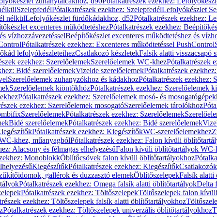
olyókészlet zuhanytálcákhoz, d90
Pótalkatrészek ezekhez: Lefolyókész
nélkül
Szelepfedél
Pótalkatrészek ezekhez: Szelepfedél
Lefolyókészlet Se
él nélkül
Lefolyókészlet fürdőkádakhoz, d52
Pótalkatrészek ezekhez: L
tőkészlet excenteres működtetéshez
Pótalkatrészek ezekhez: Beépítőké
és vízhozzávezetéssel
Beépítőkészlet excenteres működtetéshez és vízh
Control
Pótalkatrészek ezekhez: Excenteres működtetéssel PushControl
őkád lefolyókészleteihez
Csatlakozó készletek
Falsík alatti visszacsapó 
részek ezekhez: Szerelőelemek
Szerelőelemek WC-khez
Pótalkatrészek 
khez: Bidé szerelőelemek
Vizelde szerelőelemek
Pótalkatrészek ezekhez:
vel
Szerelőelemek zuhanyzókhoz és kádakhoz
Pótalkatrészek ezekhez:
mek
Szerelőelemek kiöntőkhöz
Pótalkatrészek ezekhez: Szerelőelemek k
pekhez
Pótalkatrészek ezekhez: Szerelőelemek mosó- és mosogatógépek
részek ezekhez: Szerelőelemek mosogató
Szerelőelemek tárolókhoz
Póta
ombifix
Szerelőelemek
Pótalkatrészek ezekhez: Szerelőelemek
Szerelőe
mek
Bidé szerelőelemek
Pótalkatrészek ezekhez: Bidé szerelőelemek
Vize
iegészítők
Pótalkatrészek ezekhez: Kiegészítők
WC-szerelőelemekhez
Z
ok WC-khez, műanyagból
Pótalkatrészek ezekhez: Falon kívüli öblítőta
hez: Alacsony és félmagas elhelyezésű
Falon kívüli öblítőtartályok WC-
ezekhez: Monoblokk
Öblítőcsövek falon kívüli öblítőtartályokhoz
Pótalka
lhelyezésű
Kiegészítők
Pótalkatrészek ezekhez: Kiegészítők
Csatlakozók
zűkítőidomok, gallérok és duzzasztó elemek
Öblítőszelepek
Falsík alatti
rtályok
Pótalkatrészek ezekhez: Omega falsík alatti öblítőtartályok
Delta f
zelepek
Pótalkatrészek ezekhez: Töltőszelepek
Töltőszelepek falon kívüli
trészek ezekhez: Töltőszelepek falsík alatti öblítőtartályokhoz
Töltőszel
z
Pótalkatrészek ezekhez: Töltőszelepek univerzális öblítőtartályokhoz
T