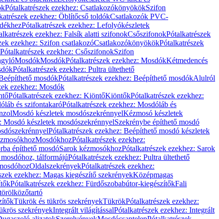
ök
Pótalkatrészek ezekhez: Csatlakozókönyökök
Szifon
katrészek ezekhez: Öblítőcső toldók
Csatlakozók PVC-
ldékhez
Pótalkatrészek ezekhez: Lefolyókészletek
alkatrészek ezekhez: Falsík alatti szifonok
Csőszifonok
Pótalkatrészek
zek ezekhez: Szifon csatlakozó
Csatlakozókönyökök
Pótalkatrészek
Pótalkatrészek ezekhez: Csőszifonok
Szifon
gyló
Mosdók
Mosdók
Pótalkatrészek ezekhez: Mosdók
Kétmedencés
osdók
Pótalkatrészek ezekhez: Pultra ültethető
Beépíthető mosdók
Pótalkatrészek ezekhez: Beépíthető mosdók
Alulról
szek ezekhez: Mosdók
ntő
Pótalkatrészek ezekhez: Kiöntő
Kiöntők
Pótalkatrészek ezekhez:
láb és szifontakaró
Pótalkatrészek ezekhez: Mosdóláb és
nzol
Mosdó készletek mosdószekrénnyel
Kézmosó készletek
z: Mosdó készletek mosdószekrénnyel
Szekrénybe építhető mosdó
osdószekrénnyel
Pótalkatrészek ezekhez: Beépíthető mosdó készletek
Kézmosókhoz
Mosdókhoz
Pótalkatrészek ezekhez:
orba építhető mosdó
Sarok kézmosókhoz
Pótalkatrészek ezekhez: Sarok
ő mosdóhoz, tálformájú
Pótalkatrészek ezekhez: Pultra ültethető
 mosdóhoz
Oldalszekrények
Pótalkatrészek ezekhez:
észek ezekhez: Magas kiegészítő szekrények
Középmagas
ítők
Pótalkatrészek ezekhez: Fürdőszobabútor-kiegészítők
Fali
törölközőtartó
zítők
Tükrök és tükrös szekrények
Tükrök
Pótalkatrészek ezekhez:
Tükrös szekrények
Integrált világítással
Pótalkatrészek ezekhez: Integrált
ugaszoló aljzatok
Szerelvények
Mosdócsaptelep
Pótalkatrészek