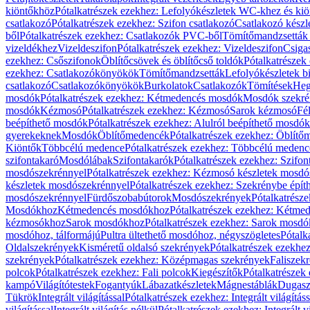
kiöntőkhöz
Pótalkatrészek ezekhez: Lefolyókészletek WC-khez és ki
csatlakozó
Pótalkatrészek ezekhez: Szifon csatlakozó
Csatlakozó készl
ből
Pótalkatrészek ezekhez: Csatlakozók PVC-ből
Tömítőmandzsetták
vizeldékhez
Vizeldeszifon
Pótalkatrészek ezekhez: Vizeldeszifon
Csiga
ezekhez: Csőszifonok
Öblítőcsövek és öblítőcső toldók
Pótalkatrészek
ezekhez: Csatlakozókönyökök
Tömítőmandzsetták
Lefolyókészletek b
csatlakozó
Csatlakozókönyökök
Burkolatok
Csatlakozók
Tömítések
Heg
mosdók
Pótalkatrészek ezekhez: Kétmedencés mosdók
Mosdók szekré
mosdók
Kézmosó
Pótalkatrészek ezekhez: Kézmosó
Sarok kézmosó
Fé
beépíthető mosdók
Pótalkatrészek ezekhez: Alulról beépíthető mosdók
gyerekeknek
Mosdók
Öblítőmedencék
Pótalkatrészek ezekhez: Öblít
Kiöntők
Többcélú medence
Pótalkatrészek ezekhez: Többcélú medenc
szifontakaró
Mosdólábak
Szifontakarók
Pótalkatrészek ezekhez: Szifon
mosdószekrénnyel
Pótalkatrészek ezekhez: Kézmosó készletek mosdó
készletek mosdószekrénnyel
Pótalkatrészek ezekhez: Szekrénybe épí
mosdószekrénnyel
Fürdőszobabútorok
Mosdószekrények
Pótalkatrész
Mosdókhoz
Kétmedencés mosdókhoz
Pótalkatrészek ezekhez: Kétm
kézmosókhoz
Sarok mosdókhoz
Pótalkatrészek ezekhez: Sarok mosd
mosdóhoz, tálformájú
Pultra ültethető mosdóhoz, négyszögletes
Pótalk
Oldalszekrények
Kisméretű oldalsó szekrények
Pótalkatrészek ezekhe
szekrények
Pótalkatrészek ezekhez: Középmagas szekrények
Faliszek
polcok
Pótalkatrészek ezekhez: Fali polcok
Kiegészítők
Pótalkatrészek
kampó
Világítótestek
Fogantyúk
Lábazatkészletek
Mágnestáblák
Dugasz
Tükrök
Integrált világítással
Pótalkatrészek ezekhez: Integrált világításs
világítással
Integrált világítás nélkül
Pótalkatrészek ezekhez: Integrált vi