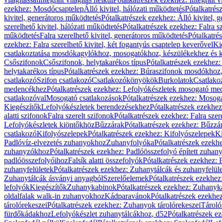
ezekhez: Mosdócsaptelep
Álló kivitel, hálózati működtetés
Pótalkatrés
kivitel, generátoros működtetés
Pótalkatrészek ezekhez: Álló kivitel, 
szerelhető kivitel, hálózati működtetés
Pótalkatrészek ezekhez: Falra sz
működtetés
Falra szerelhető kivitel, generátoros működtetés
Pótalkatré
ezekhez: Falra szerelhető kivitel, két fogantyús csaptelep keverővel
Ki
csatlakoztatása mosdókagylókhoz, mosogatókhoz, készülékekhez és
Csőszifonok
Csőszifonok, helytakarékos típus
Pótalkatrészek ezekhez:
helytakarékos típus
Pótalkatrészek ezekhez: Búraszifonok mosdókhoz, 
csatlakozó
Szifon csatlakozó
Csatlakozókönyökök
Burkolatok
Csatlako
medencékhez
Pótalkatrészek ezekhez: Lefolyókészletek mosogató m
csatlakozóval
Mosogató csatlakozások
Pótalkatrészek ezekhez: Mosoga
Kiegészítők
Lefolyókészletek berendezésekhez
Pótalkatrészek ezekhe
alatti szifonok
Falra szerelt szifonok
Pótalkatrészek ezekhez: Falra szer
Lefolyókészletek kiöntőkhöz
Bűzzárak
Pótalkatrészek ezekhez: Bűzzá
csatlakozó
Kifolyószelepek
Pótalkatrészek ezekhez: Kifolyószelepek
Ki
Padlóvíz-elvezetés zuhanyokhoz
Zuhanyfolyóka
Pótalkatrészek ezekh
zuhanyzókhoz
Pótalkatrészek ezekhez: Padlóösszefolyó épített zuha
padlóösszefolyóihoz
Falsík alatti összefolyók
Pótalkatrészek ezekhez: F
zuhanyfelületek
Pótalkatrészek ezekhez: Zuhanytálcák és zuhanyfelül
Zuhanytálcák ásványi anyagból
Szerelőelemek
Pótalkatrészek ezekhez
lefolyók
Kiegészítők
Zuhanykabinok
Pótalkatrészek ezekhez: Zuhanyk
oldalfalak walk-in zuhanyokhoz
Kádparavánok
Pótalkatrészek ezekh
tárolórekeszei
Pótalkatrészek ezekhez: Zuhanyok tárolórekeszei
Tároló
fürdőkádakhoz
Lefolyókészlet zuhanytálcákhoz, d52
Pótalkatrészek e