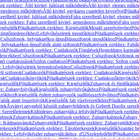
zek ezekhez: Álló kivitel, hálózati működtetés
Álló kivitel, elemes műkö
generátoros működtetés
Álló kivitel, egykaros csaptelep keverővel
Pótalka
erelhető kivitel, hálózati működtetés
Falra szerelhető kivitel, elemes mű
szek ezekhez: Falra szerelhető kivitel, generátoros működtetés
Falra szer
egészítők
Pótalkatrészek ezekhez: Kiegészítők
Mosdó szerelvényhez
Pót
 kiöntőmedencékhez
Lefolyókészletek mosdókhoz
Pótalkatrészek ezekhe
 Csőszifonok, helytakarékos típus
Búraszifonok mosdókhoz
Pótalkatrés
helytakarékos típus
Falsík alatti szifonok
Pótalkatrészek ezekhez: Falsík 
zók
Pótalkatrészek ezekhez: Csatlakozók
Tömítések
Hegtoldatos karimá
edencékhez
Csőszifonok
Pótalkatrészek ezekhez: Csőszifonok
Szifonok m
tó csatlakozások
Szifon csatlakozó
Pótalkatrészek ezekhez: Szifon csat
z: Lefolyókészletek berendezésekhez
Csőszifonok
Pótalkatrészek ezekhe
elt szifonok
Csatlakozók
Pótalkatrészek ezekhez: Csatlakozók
Kiegészít
rak
Csatlakozókönyökök
Pótalkatrészek ezekhez: Csatlakozókönyökök
S
egészítők
Pótalkatrészek ezekhez: Kiegészítők
Zuhanyok és fürdőkádak
ez: Zuhanyfolyóka
Kiegészítők zuhanyfolyókákhoz
Pótalkatrészek ezek
nyzókhoz
Kiegészítők épített zuhanyozók padlóösszefolyóihoz
Pótalkatré
alsík alatti összefolyók
Kiegészítők fali vízelvezetőkhöz
Pótalkatrészek 
etek
Ásványi anyagból készült zuhanyfelületek és Geberit Duofix szere
: Szerelőelemek
Különleges zuhanytálca lefolyók
Pótalkatrészek ezekhe
abinok
Zuhanykabinok
Pótalkatrészek ezekhez: Zuhanykabinok
Zuhany 
ez: Kádparavánok
Zuhanyajtók
Pótalkatrészek ezekhez: Zuhanyajtók
Kieg
rekeszek
Pótalkatrészek ezekhez: Tárolórekeszek
Kiegészítők
Szaniter b
zekhez: Lefolyókészlet zuhanytálcákhoz, d52
Szelepfedéllel
Pótalkatrész