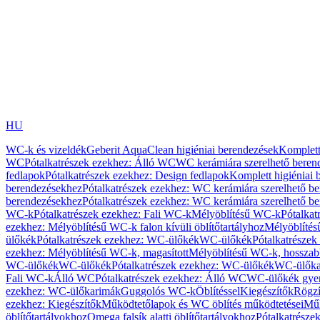
HU
WC-k és vizeldék
Geberit AquaClean higiéniai berendezések
Komplett
WC
Pótalkatrészek ezekhez: Álló WC
WC kerámiára szerelhető beren
fedlapok
Pótalkatrészek ezekhez: Design fedlapok
Komplett higiéniai
berendezésekhez
Pótalkatrészek ezekhez: WC kerámiára szerelhető b
berendezésekhez
Pótalkatrészek ezekhez: WC kerámiára szerelhető b
WC-k
Pótalkatrészek ezekhez: Fali WC-k
Mélyöblítésű WC-k
Pótalkat
ezekhez: Mélyöblítésű WC-k falon kívüli öblítőtartályhoz
Mélyöblíté
ülőkék
Pótalkatrészek ezekhez: WC-ülőkék
WC-ülőkék
Pótalkatrésze
ezekhez: Mélyöblítésű WC-k, magasított
Mélyöblítésű WC-k, hosszabb
WC-ülőkék
WC-ülőkék
Pótalkatrészek ezekhez: WC-ülőkék
WC-ülőka
Fali WC-k
Álló WC
Pótalkatrészek ezekhez: Álló WC
WC-ülőkék gye
ezekhez: WC-ülőkarimák
Guggolós WC-k
Öblítéssel
Kiegészítők
Rögzí
ezekhez: Kiegészítők
Működtetőlapok és WC öblítés működtetései
Műk
öblítőtartályokhoz
Omega falsík alatti öblítőtartályokhoz
Pótalkatrészek