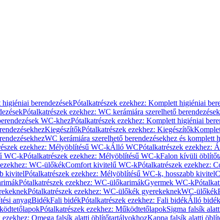
 higiéniai berendezések
Pótalkatrészek ezekhez: Komplett higiéniai be
dezések
Pótalkatrészek ezekhez: WC kerámiára szerelhető berendezések
 berendezések WC-khez
Pótalkatrészek ezekhez: Komplett higiéniai be
erendezésekhez
Kiegészítők
Pótalkatrészek ezekhez: Kiegészítők
Komplet
erendezésekhez
WC kerámiára szerelhető berendezésekhez és komplett h
részek ezekhez: Mélyöblítésű WC-k
Álló WC
Pótalkatrészek ezekhez: 
sű WC-k
Pótalkatrészek ezekhez: Mélyöblítésű WC-k
Falon kívüli öblítő
k ezekhez: WC-ülőkék
Comfort kivitelű WC-k
Pótalkatrészek ezekhez: C
 kivitel
Pótalkatrészek ezekhez: Mélyöblítésű WC-k, hosszabb kivitel
C
rimák
Pótalkatrészek ezekhez: WC-ülőkarimák
Gyermek WC-k
Pótalka
rekeknek
Pótalkatrészek ezekhez: WC-ülőkék gyerekeknek
WC-ülőkék
tési anyag
Bidék
Fali bidék
Pótalkatrészek ezekhez: Fali bidék
Álló bidé
ödtetőlapok
Pótalkatrészek ezekhez: Működtetőlapok
Sigma falsík alatt
 ezekhez: Omega falsík alatti öblítőtartályokhoz
Kappa falsík alatti öblí