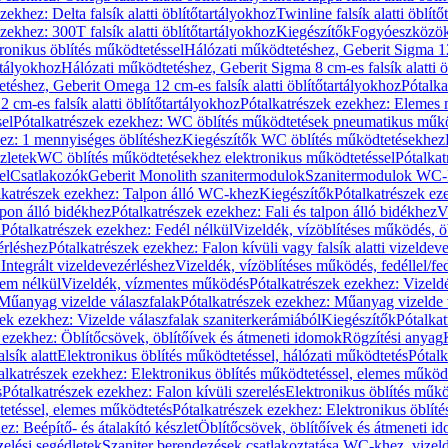
zekhez: Delta falsík alatti öblítőtartályokhoz
Twinline falsík alatti öblít
zekhez: 300T falsík alatti öblítőtartályokhoz
Kiegészítők
Fogyóeszközö
ronikus öblítés működtetéssel
Hálózati működtetéshez, Geberit Sigma 12 
rtályokhoz
Hálózati működtetéshez, Geberit Sigma 8 cm-es falsík alatti ö
téshez, Geberit Omega 12 cm-es falsík alatti öblítőtartályokhoz
Pótalk
cm-es falsík alatti öblítőtartályokhoz
Pótalkatrészek ezekhez: Elemes m
el
Pótalkatrészek ezekhez: WC öblítés működtetések pneumatikus műkö
ez: 1 mennyiséges öblítéshez
Kiegészítők WC öblítés működtetésekhez
zletek
WC öblítés működtetésekhez elektronikus működtetéssel
Pótalka
el
Csatlakozók
Geberit Monolith szanitermodulok
Szanitermodulok WC-
lkatrészek ezekhez: Talpon álló WC-khez
Kiegészítők
Pótalkatrészek ez
alpon álló bidékhez
Pótalkatrészek ezekhez: Fali és talpon álló bidékhez
V
l
Pótalkatrészek ezekhez: Fedél nélkül
Vizeldék, vízöblítéses működés, ö
érléshez
Pótalkatrészek ezekhez: Falon kívüli vagy falsík alatti vizeldev
Integrált vizeldevezérléshez
Vizeldék, vízöblítéses működés, fedéllel/fe
rem nélkül
Vizeldék, vízmentes működés
Pótalkatrészek ezekhez: Vizel
Műanyag vizelde válaszfalak
Pótalkatrészek ezekhez: Műanyag vizelde 
zek ezekhez: Vizelde válaszfalak szaniterkerámiából
Kiegészítők
Pótalka
 ezekhez: Öblítőcsövek, öblítőívek és átmeneti idomok
Rögzítési anyag
lsík alatt
Elektronikus öblítés működtetéssel, hálózati működtetés
Pótalk
alkatrészek ezekhez: Elektronikus öblítés működtetéssel, elemes működ
s
Pótalkatrészek ezekhez: Falon kívüli szerelés
Elektronikus öblítés műkö
tetéssel, elemes működtetés
Pótalkatrészek ezekhez: Elektronikus öblít
z: Beépítő- és átalakító készlet
Öblítőcsövek, öblítőívek és átmeneti i
elési segédletek
Szaniter berendezések csatlakoztatása WC-khez, vizel