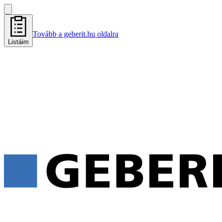
Tovább a geberit.hu oldalra
Listáim