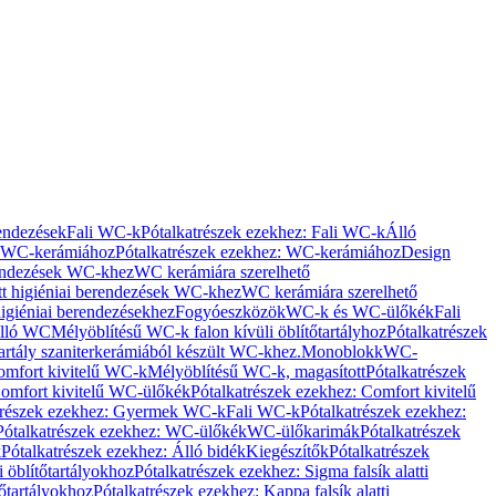
rendezések
Fali WC-k
Pótalkatrészek ezekhez: Fali WC-k
Álló
WC-kerámiához
Pótalkatrészek ezekhez: WC-kerámiához
Design
rendezések WC-khez
WC kerámiára szerelhető
t higiéniai berendezések WC-khez
WC kerámiára szerelhető
igiéniai berendezésekhez
Fogyóeszközök
WC-k és WC-ülőkék
Fali
Álló WC
Mélyöblítésű WC-k falon kívüli öblítőtartályhoz
Pótalkatrészek
tartály szaniterkerámiából készült WC-khez.
Monoblokk
WC-
omfort kivitelű WC-k
Mélyöblítésű WC-k, magasított
Pótalkatrészek
omfort kivitelű WC-ülőkék
Pótalkatrészek ezekhez: Comfort kivitelű
trészek ezekhez: Gyermek WC-k
Fali WC-k
Pótalkatrészek ezekhez:
Pótalkatrészek ezekhez: WC-ülőkék
WC-ülőkarimák
Pótalkatrészek
k
Pótalkatrészek ezekhez: Álló bidék
Kiegészítők
Pótalkatrészek
i öblítőtartályokhoz
Pótalkatrészek ezekhez: Sigma falsík alatti
tőtartályokhoz
Pótalkatrészek ezekhez: Kappa falsík alatti