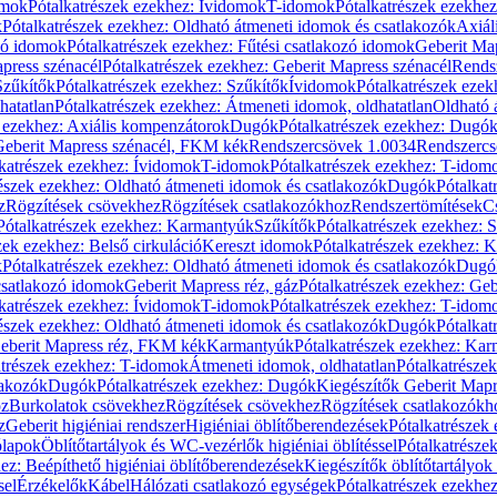
omok
Pótalkatrészek ezekhez: Ívidomok
T-idomok
Pótalkatrészek ezekhe
k
Pótalkatrészek ezekhez: Oldható átmeneti idomok és csatlakozók
Axiál
zó idomok
Pótalkatrészek ezekhez: Fűtési csatlakozó idomok
Geberit Map
press szénacél
Pótalkatrészek ezekhez: Geberit Mapress szénacél
Rends
Szűkítők
Pótalkatrészek ezekhez: Szűkítők
Ívidomok
Pótalkatrészek eze
hatatlan
Pótalkatrészek ezekhez: Átmeneti idomok, oldhatatlan
Oldható 
k ezekhez: Axiális kompenzátorok
Dugók
Pótalkatrészek ezekhez: Dugó
 Geberit Mapress szénacél, FKM kék
Rendszercsövek 1.0034
Rendszercs
katrészek ezekhez: Ívidomok
T-idomok
Pótalkatrészek ezekhez: T-idom
észek ezekhez: Oldható átmeneti idomok és csatlakozók
Dugók
Pótalkat
z
Rögzítések csövekhez
Rögzítések csatlakozókhoz
Rendszertömítések
C
Pótalkatrészek ezekhez: Karmantyúk
Szűkítők
Pótalkatrészek ezekhez: 
zek ezekhez: Belső cirkuláció
Kereszt idomok
Pótalkatrészek ezekhez: 
k
Pótalkatrészek ezekhez: Oldható átmeneti idomok és csatlakozók
Dugó
 csatlakozó idomok
Geberit Mapress réz, gáz
Pótalkatrészek ezekhez: Geb
katrészek ezekhez: Ívidomok
T-idomok
Pótalkatrészek ezekhez: T-idom
észek ezekhez: Oldható átmeneti idomok és csatlakozók
Dugók
Pótalkat
Geberit Mapress réz, FKM kék
Karmantyúk
Pótalkatrészek ezekhez: Ka
atrészek ezekhez: T-idomok
Átmeneti idomok, oldhatatlan
Pótalkatrésze
lakozók
Dugók
Pótalkatrészek ezekhez: Dugók
Kiegészítők Geberit Mapr
oz
Burkolatok csövekhez
Rögzítések csövekhez
Rögzítések csatlakozókh
z
Geberit higiéniai rendszer
Higiéniai öblítőberendezések
Pótalkatrészek 
ólapok
Öblítőtartályok és WC-vezérlők higiéniai öblítéssel
Pótalkatrésze
ez: Beépíthető higiéniai öblítőberendezések
Kiegészítők öblítőtartályok
sel
Érzékelők
Kábel
Hálózati csatlakozó egységek
Pótalkatrészek ezekhez