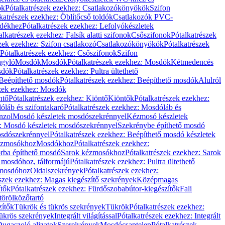
ök
Pótalkatrészek ezekhez: Csatlakozókönyökök
Szifon
katrészek ezekhez: Öblítőcső toldók
Csatlakozók PVC-
ldékhez
Pótalkatrészek ezekhez: Lefolyókészletek
alkatrészek ezekhez: Falsík alatti szifonok
Csőszifonok
Pótalkatrészek
zek ezekhez: Szifon csatlakozó
Csatlakozókönyökök
Pótalkatrészek
Pótalkatrészek ezekhez: Csőszifonok
Szifon
gyló
Mosdók
Mosdók
Pótalkatrészek ezekhez: Mosdók
Kétmedencés
osdók
Pótalkatrészek ezekhez: Pultra ültethető
Beépíthető mosdók
Pótalkatrészek ezekhez: Beépíthető mosdók
Alulról
szek ezekhez: Mosdók
ntő
Pótalkatrészek ezekhez: Kiöntő
Kiöntők
Pótalkatrészek ezekhez:
láb és szifontakaró
Pótalkatrészek ezekhez: Mosdóláb és
nzol
Mosdó készletek mosdószekrénnyel
Kézmosó készletek
z: Mosdó készletek mosdószekrénnyel
Szekrénybe építhető mosdó
osdószekrénnyel
Pótalkatrészek ezekhez: Beépíthető mosdó készletek
Kézmosókhoz
Mosdókhoz
Pótalkatrészek ezekhez:
orba építhető mosdó
Sarok kézmosókhoz
Pótalkatrészek ezekhez: Sarok
ő mosdóhoz, tálformájú
Pótalkatrészek ezekhez: Pultra ültethető
 mosdóhoz
Oldalszekrények
Pótalkatrészek ezekhez:
észek ezekhez: Magas kiegészítő szekrények
Középmagas
ítők
Pótalkatrészek ezekhez: Fürdőszobabútor-kiegészítők
Fali
törölközőtartó
zítők
Tükrök és tükrös szekrények
Tükrök
Pótalkatrészek ezekhez:
Tükrös szekrények
Integrált világítással
Pótalkatrészek ezekhez: Integrált
ugaszoló aljzatok
Szerelvények
Mosdócsaptelep
Pótalkatrészek