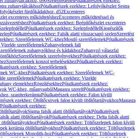
let zuhanytálcákhoz, d90
Szelepfedéllel
Pótalkatrészek ezekhez:
stra zuhanytálcákhoz
Pótalkatrészek ezekhez: Lefolyókészlet Sestra
efolyókészlet fürdőkádakhoz, d52
Excenteres
szlet excenteres működtetéshez
Excenteres működtetéssel és
ozzávezetéshez
Pótalkatrészek ezekhez: Beépítőkészlet excenteres
Szelepfedéllel
Pótalkatrészek ezekhez: Szelepfedéllel
Kiegészítők
szelep
Pótalkatrészek ezekhez: Falsík alatti visszacsapó szelep
Szerelési
ezekhez: Szerelőelemek WC-khez
Mosdó szerelőelemek
Pótalkatrészek
 Vizelde szerelőelemek
Zuhanyelemek fali
 Szerelőelemek zuhanyzókhoz és kádakhoz
Zuhanyzó válaszfal
iöntőkhöz
Szerelőelemek szerelvényekhez
Pótalkatrészek ezekhez:
hez
Szerelőelemek konzol terhelésekhez
Pótalkatrészek ezekhez:
lkatrészek ezekhez: Szerelőelemek
lemek WC-khez
Pótalkatrészek ezekhez: Szerelőelemek WC-
lde szerelőelemek
Pótalkatrészek ezekhez: Vizelde
uhany elemekhez
Rögzítésekhez
Pótalkatrészek ezekhez:
rtályok WC-khez, műanyagból
Magasra szerelt
Pótalkatrészek ezekhez:
khez, szaniterkerámia
Pótalkatrészek ezekhez: Falon kívüli
trészek ezekhez: Öblítőcsövek falon kívüli öblítőtartályokhoz
Magasra
Pótalkatrészek ezekhez:
 öblítőtartályok
Sigma falsík alatti öblítőtartályok
Pótalkatrészek
alsík alatti öblítőtartályok
Pótalkatrészek ezekhez: Delta falsík alatti
 öblítőtartályokhoz
Pótalkatrészek ezekhez: Töltőszelepek falon kívüli
epek kerámia öblítőtartályokhoz
Pótalkatrészek ezekhez: Töltőszelepek
öltőszelepek Monolith-hoz
Pótalkatrészek ezekhez: Töltőszelepek