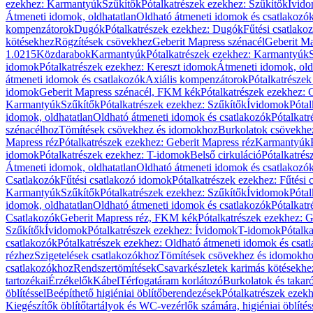
ezekhez: Karmantyúk
Szűkítők
Pótalkatrészek ezekhez: Szűkítők
Ívid
Átmeneti idomok, oldhatatlan
Oldható átmeneti idomok és csatlakozó
kompenzátorok
Dugók
Pótalkatrészek ezekhez: Dugók
Fűtési csatlako
kötésekhez
Rögzítések csövekhez
Geberit Mapress szénacél
Geberit Ma
1.0215
Közdarabok
Karmantyúk
Pótalkatrészek ezekhez: Karmantyúk
idomok
Pótalkatrészek ezekhez: Kereszt idomok
Átmeneti idomok, old
átmeneti idomok és csatlakozók
Axiális kompenzátorok
Pótalkatrésze
idomok
Geberit Mapress szénacél, FKM kék
Pótalkatrészek ezekhez:
Karmantyúk
Szűkítők
Pótalkatrészek ezekhez: Szűkítők
Ívidomok
Pótal
idomok, oldhatatlan
Oldható átmeneti idomok és csatlakozók
Pótalkatr
szénacélhoz
Tömítések csövekhez és idomokhoz
Burkolatok csövekhe
Mapress réz
Pótalkatrészek ezekhez: Geberit Mapress réz
Karmantyúk
idomok
Pótalkatrészek ezekhez: T-idomok
Belső cirkuláció
Pótalkatrés
Átmeneti idomok, oldhatatlan
Oldható átmeneti idomok és csatlakozó
Csatlakozók
Fűtési csatlakozó idomok
Pótalkatrészek ezekhez: Fűtési
Karmantyúk
Szűkítők
Pótalkatrészek ezekhez: Szűkítők
Ívidomok
Pótal
idomok, oldhatatlan
Oldható átmeneti idomok és csatlakozók
Pótalkatr
Csatlakozók
Geberit Mapress réz, FKM kék
Pótalkatrészek ezekhez: 
Szűkítők
Ívidomok
Pótalkatrészek ezekhez: Ívidomok
T-idomok
Pótalk
csatlakozók
Pótalkatrészek ezekhez: Oldható átmeneti idomok és csat
rézhez
Szigetelések csatlakozókhoz
Tömítések csövekhez és idomokh
csatlakozókhoz
Rendszertömítések
Csavarkészletek karimás kötésekhe
tartozékai
Érzékelők
Kábel
Térfogatáram korlátozó
Burkolatok és takar
öblítéssel
Beépíthető higiéniai öblítőberendezések
Pótalkatrészek ezekh
Kiegészítők öblítőtartályok és WC-vezérlők számára, higiéniai öblítés