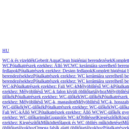
HU
WC-k és vizeldék
Geberit AquaClean higiéniai berendezések
Komplett
WC
Pótalkatrészek ezekhez: Álló WC
WC kerámiára szerelhető beren
fedlapok
Pótalkatrészek ezekhez: Design fedlapok
Komplett higiéniai
berendezésekhez
Pótalkatrészek ezekhez: WC kerámiára szerelhető b
berendezésekhez
Pótalkatrészek ezekhez: WC kerámiára szerelhető b
WC-k
Pótalkatrészek ezekhez: Fali WC-k
Mélyöblítésű WC-k
Pótalkat
ezekhez: Mélyöblítésű WC-k falon kívüli öblítőtartályhoz
Mélyöblíté
ülőkék
Pótalkatrészek ezekhez: WC-ülőkék
WC-ülőkék
Pótalkatrésze
ezekhez: Mélyöblítésű WC-k, magasított
Mélyöblítésű WC-k, hosszabb
WC-ülőkék
WC-ülőkék
Pótalkatrészek ezekhez: WC-ülőkék
WC-ülőka
Fali WC-k
Álló WC
Pótalkatrészek ezekhez: Álló WC
WC-ülőkék gye
ezekhez: WC-ülőkarimák
Guggolós WC-k
Öblítéssel
Kiegészítők
Rögzí
ezekhez: Kiegészítők
Működtetőlapok és WC öblítés működtetései
Műk
öblítőtartályokhoz
Omega falsík alatti öblítőtartályokhoz
Pótalkatrészek