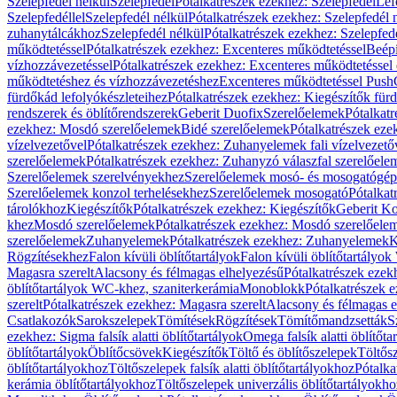
Szelepfedél nélkül
Szelepfedél
Pótalkatrészek ezekhez: Szelepfedél
Lef
Szelepfedéllel
Szelepfedél nélkül
Pótalkatrészek ezekhez: Szelepfedél 
zuhanytálcákhoz
Szelepfedél nélkül
Pótalkatrészek ezekhez: Szelepfed
működtetéssel
Pótalkatrészek ezekhez: Excenteres működtetéssel
Beépí
vízhozzávezetéssel
Pótalkatrészek ezekhez: Excenteres működtetéssel 
működtetéshez és vízhozzávezetéshez
Excenteres működtetéssel Push
fürdőkád lefolyókészleteihez
Pótalkatrészek ezekhez: Kiegészítők fürd
rendszerek és öblítőrendszerek
Geberit Duofix
Szerelőelemek
Pótalkat
ezekhez: Mosdó szerelőelemek
Bidé szerelőelemek
Pótalkatrészek eze
vízelvezetővel
Pótalkatrészek ezekhez: Zuhanyelemek fali vízelvezető
szerelőelemek
Pótalkatrészek ezekhez: Zuhanyzó válaszfal szerelőele
Szerelőelemek szerelvényekhez
Szerelőelemek mosó- és mosogatógé
Szerelőelemek konzol terhelésekhez
Szerelőelemek mosogató
Pótalkat
tárolókhoz
Kiegészítők
Pótalkatrészek ezekhez: Kiegészítők
Geberit K
khez
Mosdó szerelőelemek
Pótalkatrészek ezekhez: Mosdó szerelőele
szerelőelemek
Zuhanyelemek
Pótalkatrészek ezekhez: Zuhanyelemek
K
Rögzítésekhez
Falon kívüli öblítőtartályok
Falon kívüli öblítőtartály
Magasra szerelt
Alacsony és félmagas elhelyezésű
Pótalkatrészek ezek
öblítőtartályok WC-khez, szaniterkerámia
Monoblokk
Pótalkatrészek 
szerelt
Pótalkatrészek ezekhez: Magasra szerelt
Alacsony és félmagas e
Csatlakozók
Sarokszelepek
Tömítések
Rögzítések
Tömítőmandzsetták
S
ezekhez: Sigma falsík alatti öblítőtartályok
Omega falsík alatti öblítőta
öblítőtartályok
Öblítőcsövek
Kiegészítők
Töltő és öblítőszelepek
Töltős
öblítőtartályokhoz
Töltőszelepek falsík alatti öblítőtartályokhoz
Pótalka
kerámia öblítőtartályokhoz
Töltőszelepek univerzális öblítőtartályokho