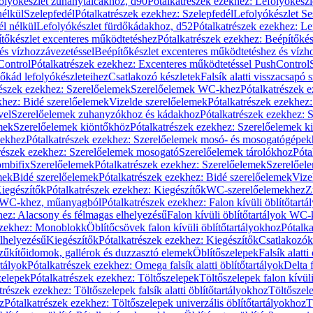
olyókészlet zuhanytálcákhoz, d90
Pótalkatrészek ezekhez: Lefolyókész
nélkül
Szelepfedél
Pótalkatrészek ezekhez: Szelepfedél
Lefolyókészlet Se
él nélkül
Lefolyókészlet fürdőkádakhoz, d52
Pótalkatrészek ezekhez: L
tőkészlet excenteres működtetéshez
Pótalkatrészek ezekhez: Beépítőké
és vízhozzávezetéssel
Beépítőkészlet excenteres működtetéshez és vízh
Control
Pótalkatrészek ezekhez: Excenteres működtetéssel PushControl
őkád lefolyókészleteihez
Csatlakozó készletek
Falsík alatti visszacsapó 
részek ezekhez: Szerelőelemek
Szerelőelemek WC-khez
Pótalkatrészek 
khez: Bidé szerelőelemek
Vizelde szerelőelemek
Pótalkatrészek ezekhez:
vel
Szerelőelemek zuhanyzókhoz és kádakhoz
Pótalkatrészek ezekhez:
mek
Szerelőelemek kiöntőkhöz
Pótalkatrészek ezekhez: Szerelőelemek k
pekhez
Pótalkatrészek ezekhez: Szerelőelemek mosó- és mosogatógépek
részek ezekhez: Szerelőelemek mosogató
Szerelőelemek tárolókhoz
Póta
ombifix
Szerelőelemek
Pótalkatrészek ezekhez: Szerelőelemek
Szerelőe
mek
Bidé szerelőelemek
Pótalkatrészek ezekhez: Bidé szerelőelemek
Vize
iegészítők
Pótalkatrészek ezekhez: Kiegészítők
WC-szerelőelemekhez
Z
ok WC-khez, műanyagból
Pótalkatrészek ezekhez: Falon kívüli öblítőta
hez: Alacsony és félmagas elhelyezésű
Falon kívüli öblítőtartályok WC-
ezekhez: Monoblokk
Öblítőcsövek falon kívüli öblítőtartályokhoz
Pótalka
lhelyezésű
Kiegészítők
Pótalkatrészek ezekhez: Kiegészítők
Csatlakozók
zűkítőidomok, gallérok és duzzasztó elemek
Öblítőszelepek
Falsík alatti
rtályok
Pótalkatrészek ezekhez: Omega falsík alatti öblítőtartályok
Delta f
zelepek
Pótalkatrészek ezekhez: Töltőszelepek
Töltőszelepek falon kívüli
trészek ezekhez: Töltőszelepek falsík alatti öblítőtartályokhoz
Töltőszel
z
Pótalkatrészek ezekhez: Töltőszelepek univerzális öblítőtartályokhoz
T