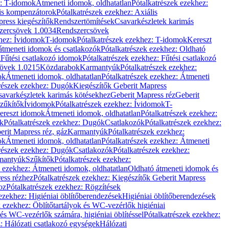
z: T-idomok
Átmeneti idomok, oldhatatlan
Pótalkatrészek ezekhez:
is kompenzátorok
Pótalkatrészek ezekhez: Axiális
ress kiegészítők
Rendszertömítések
Csavarkészletek karimás
zercsövek 1.0034
Rendszercsövek
khez: Ívidomok
T-idomok
Pótalkatrészek ezekhez: T-idomok
Kereszt
átmeneti idomok és csatlakozók
Pótalkatrészek ezekhez: Oldható
k
Fűtési csatlakozó idomok
Pótalkatrészek ezekhez: Fűtési csatlakozó
övek 1.0215
Közdarabok
Karmantyúk
Pótalkatrészek ezekhez:
ok
Átmeneti idomok, oldhatatlan
Pótalkatrészek ezekhez: Átmeneti
részek ezekhez: Dugók
Kiegészítők Geberit Mapress
savarkészletek karimás kötésekhez
Geberit Mapress réz
Geberit
Szűkítők
Ívidomok
Pótalkatrészek ezekhez: Ívidomok
T-
Kereszt idomok
Átmeneti idomok, oldhatatlan
Pótalkatrészek ezekhez:
k
Pótalkatrészek ezekhez: Dugók
Csatlakozók
Pótalkatrészek ezekhez:
erit Mapress réz, gáz
Karmantyúk
Pótalkatrészek ezekhez:
ok
Átmeneti idomok, oldhatatlan
Pótalkatrészek ezekhez: Átmeneti
részek ezekhez: Dugók
Csatlakozók
Pótalkatrészek ezekhez:
rmantyúk
Szűkítők
Pótalkatrészek ezekhez:
k ezekhez: Átmeneti idomok, oldhatatlan
Oldható átmeneti idomok és
ess rézhez
Pótalkatrészek ezekhez: Kiegészítők Geberit Mapress
oz
Pótalkatrészek ezekhez: Rögzítések
ezekhez: Higiéniai öblítőberendezések
Higiéniai öblítőberendezések
k ezekhez: Öblítőtartályok és WC-vezérlők higiéniai
 és WC-vezérlők számára, higiéniai öblítéssel
Pótalkatrészek ezekhez:
: Hálózati csatlakozó egységek
Hálózati