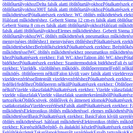
öblítőtartályokhoz
Delta falsík alatti öblítőtartályokhoz
Pótalkatrészek e
öblítőtartályokhoz
300T falsík alatti öblítőtartályokhoz
Pótalkatrészek e
működtetéssel
Pótalkatrészek ezekhez: WC öblítés működtetések elekt
Hálózati működtetéshez, Geberit Sigma 12 cm-es falsík alatti öblítőta
Geberit Sigma 8 cm-es falsík alatti öblítőtartályokhoz
Hálózati működte
falsík alatti öblítőtartályokhoz
Elemes működtetéshez, Geberit Sigma 12 
öblítőtartályokhoz
WC öblítés működtetések pneumatikus működtetéss
mennyiséges öblítéshez
1 mennyiséges öblítéshez
Pótalkatrészek ezekh
működtetésekhez
Beépítőkészletek
Pótalkatrészek ezekhez: Beépítőkés
működtetéssel
WC öblítés működtetésekhez pneumatikus működtetéss
khez
Pótalkatrészek ezekhez: Fali WC-khez
Talpon álló WC-khez
Póta
bidékhez
Pótalkatrészek ezekhez: Szanitermodulok bidékhez
Fali és t
ezekhez: Vizeldék, vízöblítéses működés, öblítőperemmel
Fedél nélkü
működés, öblítőperem nélkül
Falon kívüli vagy falsík alatti vizeldevez
vizeldevezérléssel
Integrált vizeldevezérléshez
Pótalkatrészek ezekhez: 
fedéllel/fedélhez
Öblítőperem nélkül
Pótalkatrészek ezekhez: Öblítőpe
nélkül
Vizelde válaszfalak
Pótalkatrészek ezekhez: Vizelde válaszfalak
vizelde válaszfalak
Vizelde válaszfalak szaniterkerámiából
Pótalkatrés
tartozékok
Öblítőcsövek, öblítőívek és átmeneti idomok
Pótalkatrészek
csatlakoztatása
Vizeldevezérlések
Falsík alatt
Pótalkatrészek ezekhez: Fa
működtetés
Elektronikus öblítés működtetéssel, elemes működtetés
Pót
működtetéssel
Basic
Pótalkatrészek ezekhez: Basic
Falon kívüli szerelé
öblítés működtetéssel, hálózati működtetés
Elektronikus öblítés működ
ezekhez: Kiegészítők
Beépítő- és átalakító készlet
Pótalkatrészek ezekhe
Felújítókészletek
Takarólapok
Integrált vezérlések
Egyéb tartozékok
Kez