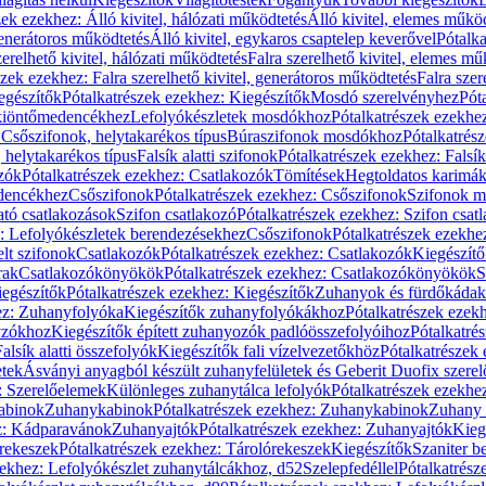
zek ezekhez: Álló kivitel, hálózati működtetés
Álló kivitel, elemes műkö
generátoros működtetés
Álló kivitel, egykaros csaptelep keverővel
Pótalka
erelhető kivitel, hálózati működtetés
Falra szerelhető kivitel, elemes mű
szek ezekhez: Falra szerelhető kivitel, generátoros működtetés
Falra szer
egészítők
Pótalkatrészek ezekhez: Kiegészítők
Mosdó szerelvényhez
Pót
 kiöntőmedencékhez
Lefolyókészletek mosdókhoz
Pótalkatrészek ezekhe
 Csőszifonok, helytakarékos típus
Búraszifonok mosdókhoz
Pótalkatrés
helytakarékos típus
Falsík alatti szifonok
Pótalkatrészek ezekhez: Falsík 
zók
Pótalkatrészek ezekhez: Csatlakozók
Tömítések
Hegtoldatos karimá
edencékhez
Csőszifonok
Pótalkatrészek ezekhez: Csőszifonok
Szifonok m
tó csatlakozások
Szifon csatlakozó
Pótalkatrészek ezekhez: Szifon csat
z: Lefolyókészletek berendezésekhez
Csőszifonok
Pótalkatrészek ezekhe
elt szifonok
Csatlakozók
Pótalkatrészek ezekhez: Csatlakozók
Kiegészít
rak
Csatlakozókönyökök
Pótalkatrészek ezekhez: Csatlakozókönyökök
S
egészítők
Pótalkatrészek ezekhez: Kiegészítők
Zuhanyok és fürdőkádak
ez: Zuhanyfolyóka
Kiegészítők zuhanyfolyókákhoz
Pótalkatrészek ezek
nyzókhoz
Kiegészítők épített zuhanyozók padlóösszefolyóihoz
Pótalkatré
alsík alatti összefolyók
Kiegészítők fali vízelvezetőkhöz
Pótalkatrészek 
etek
Ásványi anyagból készült zuhanyfelületek és Geberit Duofix szere
: Szerelőelemek
Különleges zuhanytálca lefolyók
Pótalkatrészek ezekhe
abinok
Zuhanykabinok
Pótalkatrészek ezekhez: Zuhanykabinok
Zuhany 
ez: Kádparavánok
Zuhanyajtók
Pótalkatrészek ezekhez: Zuhanyajtók
Kieg
rekeszek
Pótalkatrészek ezekhez: Tárolórekeszek
Kiegészítők
Szaniter b
zekhez: Lefolyókészlet zuhanytálcákhoz, d52
Szelepfedéllel
Pótalkatrész