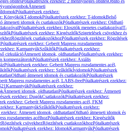
éges öblítés
Pótalkatrészek ezekhez: 2 mennyiséges öblítés
Öblítő és
Nyomógombok
Átmeneti
ű
Idomok
Pótalkatrészek ezekhez:
ez: Könyökök
T-idomok
Pótalkatrészek ezekhez: T-idomok
Belső
ó átmeneti idomok és csatlakozók
Pótalkatrészek ezekhez: Oldható
tlakozóval
Pótalkatrészek ezekhez: Elosztók menetes csatlakozóval
T-
szítők
Pótalkatrészek ezekhez: Kiegészítők
Szigetelések csövekhez és
vekhez
Rögzítések csatlakozókhoz
Pótalkatrészek ezekhez: Rögzítések
l
Pótalkatrészek ezekhez: Geberit Mapress rozsdamentes
 ezekhez: Karmantyúk
Szűkítők
Pótalkatrészek ezekhez:
ső cirkuláció
Átmeneti idomok, oldhatatlan
Pótalkatrészek ezekhez:
is kompenzátorok
Pótalkatrészek ezekhez: Axiális
gáz
Pótalkatrészek ezekhez: Geberit Mapress rozsdamentes acél,
űkítők
Pótalkatrészek ezekhez: Szűkítők
Ívidomok
Pótalkatrészek
tatlan
Oldható átmeneti idomok és csatlakozók
Pótalkatrészek
erit Mapress rozsdamentes acél, LABS-free
Pótalkatrészek ezekhez:
521
Karmantyúk
Pótalkatrészek ezekhez:
ok
Átmeneti idomok, oldhatatlan
Pótalkatrészek ezekhez: Átmeneti
részek ezekhez: Dugók
Csatlakozók
Pótalkatrészek ezekhez:
szek ezekhez: Geberit Mapress rozsdamentes acél, FKM
 ezekhez: Karmantyúk
Szűkítők
Pótalkatrészek ezekhez:
k ezekhez: Átmeneti idomok, oldhatatlan
Oldható átmeneti idomok és
ess rozsdamentes acélhoz
Pótalkatrészek ezekhez: Kiegészítők
z
Rögzítések csövekhez
Rögzítések csatlakozókhoz
Pótalkatrészek
omok
Pótalkatrészek ezekhez: Idomok
Karmantyúk
Pótalkatrészek