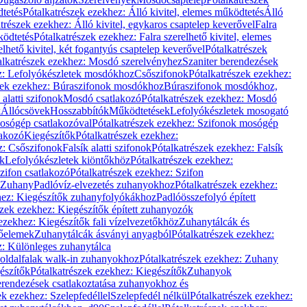
dtetés
Pótalkatrészek ezekhez: Álló kivitel, elemes működtetés
Álló
trészek ezekhez: Álló kivitel, egykaros csaptelep keverővel
Falra
ködtetés
Pótalkatrészek ezekhez: Falra szerelhető kivitel, elemes
elhető kivitel, két fogantyús csaptelep keverővel
Pótalkatrészek
alkatrészek ezekhez: Mosdó szerelvényhez
Szaniter berendezések
z: Lefolyókészletek mosdókhoz
Csőszifonok
Pótalkatrészek ezekhez:
zek ezekhez: Búraszifonok mosdókhoz
Búraszifonok mosdókhoz,
alatti szifonok
Mosdó csatlakozó
Pótalkatrészek ezekhez: Mosdó
k
Állócsövek
Hosszabbítók
Működtetések
Lefolyókészletek mosogató
osógép csatlakozóval
Pótalkatrészek ezekhez: Szifonok mosógép
lakozó
Kiegészítők
Pótalkatrészek ezekhez:
z: Csőszifonok
Falsík alatti szifonok
Pótalkatrészek ezekhez: Falsík
ők
Lefolyókészletek kiöntőkhöz
Pótalkatrészek ezekhez:
zifon csatlakozó
Pótalkatrészek ezekhez: Szifon
Zuhany
Padlóvíz-elvezetés zuhanyokhoz
Pótalkatrészek ezekhez:
hez: Kiegészítők zuhanyfolyókákhoz
Padlóösszefolyó épített
szek ezekhez: Kiegészítők épített zuhanyozók
ezekhez: Kiegészítők fali vízelvezetőkhöz
Zuhanytálcák és
lőelemek
Zuhanytálcák ásványi anyagból
Pótalkatrészek ezekhez:
z: Különleges zuhanytálca
oldalfalak walk-in zuhanyokhoz
Pótalkatrészek ezekhez: Zuhany
észítők
Pótalkatrészek ezekhez: Kiegészítők
Zuhanyok
erendezések csatlakoztatása zuhanyokhoz és
ek ezekhez: Szelepfedéllel
Szelepfedél nélkül
Pótalkatrészek ezekhez: