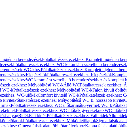
 higiéniai berendezések
Pótalkatrészek ezekhez: Komplett higiéniai be
dezések
Pótalkatrészek ezekhez: WC kerámiára szerelhető berendezések
 berendezések WC-khez
Pótalkatrészek ezekhez: Komplett higiéniai be
erendezésekhez
Kiegészítők
Pótalkatrészek ezekhez: Kiegészítők
Komplet
erendezésekhez
WC kerámiára szerelhető berendezésekhez és komplett h
részek ezekhez: Mélyöblítésű WC-k
Álló WC
Pótalkatrészek ezekhez: 
sű WC-k
Pótalkatrészek ezekhez: Mélyöblítésű WC-k
Falon kívüli öblítő
k ezekhez: WC-ülőkék
Comfort kivitelű WC-k
Pótalkatrészek ezekhez: C
 kivitel
Pótalkatrészek ezekhez: Mélyöblítésű WC-k, hosszabb kivitel
C
rimák
Pótalkatrészek ezekhez: WC-ülőkarimák
Gyermek WC-k
Pótalka
rekeknek
Pótalkatrészek ezekhez: WC-ülőkék gyerekeknek
WC-ülőkék
tési anyag
Bidék
Fali bidék
Pótalkatrészek ezekhez: Fali bidék
Álló bidé
ödtetőlapok
Pótalkatrészek ezekhez: Működtetőlapok
Sigma falsík alatt
 ezekhez: Omega falsík alatti öblítőtartályokhoz
Kappa falsík alatti öblí