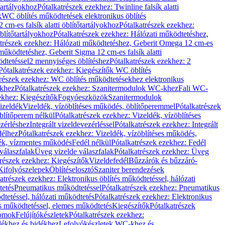
őtartályokhoz
Pótalkatrészek ezekhez: Twinline falsík alatti
k
WC öblítés működtetések elektronikus öblítés
cm-es falsík alatti öblítőtartályokhoz
Pótalkatrészek ezekhez:
blítőtartályokhoz
Pótalkatrészek ezekhez: Hálózati működtetéshez,
atrészek ezekhez: Hálózati működtetéshez, Geberit Omega 12 cm-es
űködtetéshez, Geberit Sigma 12 cm-es falsík alatti
dtetéssel
2 mennyiséges öblítéshez
Pótalkatrészek ezekhez: 2
Pótalkatrészek ezekhez: Kiegészítők WC öblítés
trészek ezekhez: WC öblítés működtetésekhez elektronikus
khez
Pótalkatrészek ezekhez: Szanitermodulok WC-khez
Fali WC-
ekhez: Kiegészítők
Fogyóeszközök
Szanitermodulok
izeldék
Vizeldék, vízöblítéses működés, öblítőperemmel
Pótalkatrészek
blítőperem nélkül
Pótalkatrészek ezekhez: Vizeldék, vízöblítéses
ezérléshez
Integrált vizeldevezérléssel
Pótalkatrészek ezekhez: Integrált
délhez
Pótalkatrészek ezekhez: Vizeldék, vízöblítéses működés,
dék, vízmentes működés
Fedél nélkül
Pótalkatrészek ezekhez: Fedél
válaszfalak
Üveg vizelde válaszfalak
Pótalkatrészek ezekhez: Üveg
trészek ezekhez: Kiegészítők
Vizeldefedél
Bűzzárók és bűzzáró-
Kifolyószelepek
Öblítéselosztó
Szaniter berendezések
atrészek ezekhez: Elektronikus öblítés működtetéssel, hálózati
tetés
Pneumatikus működtetéssel
Pótalkatrészek ezekhez: Pneumatikus
dtetéssel, hálózati működtetés
Pótalkatrészek ezekhez: Elektronikus
és működtetéssel, elemes működtetés
Kiegészítők
Pótalkatrészek
domok
Felújítókészletek
Pótalkatrészek ezekhez:
dékhez és bidékhez
Lefolyókészletek WC-khez és