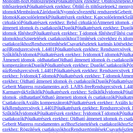
Monolith-hoz
Öblítőszelepek
Pótalkatrészek ezekhez: Öblítőszelepek
Ö
töltőszelepek
Pótalkatrészek ezekhez: Öblítő és töltőszelepek
2 mennyis
idomok
Membránok
Záródugók
Nyomócsővezetéki rendszerek
Geberit
Idomok
Kapcsolóelemek
Pótalkatrészek ezekhez: Kapcsolóelemek
Szű
cirkuláció
Pótalkatrészek ezekhez: Belső cirkuláció
Átmeneti idomok, o
átmeneti idomok és csatlakozók
Dugók
Pótalkatrészek ezekhez: Dugó
idomok fűtéshez
Pótalkatrészek ezekhez: T-idomok fűtéshez
Fűtési cs
idomokhoz
Szigetelések csatlakozókhoz
Tömítések csövekhez és ido
csatlakozókhoz
Rendszertömítések
Csavarkészletek karimás kötésekhe
acél
Rendszercsövek 1.4401
Pótalkatrészek ezekhez: Rendszercsövek
Szűkítők
Ívidomok
Pótalkatrészek ezekhez: Ívidomok
T-idomok
Pótalk
Átmeneti idomok, oldhatatlan
Oldható átmeneti idomok és csatlakozó
kompenzátorok
Dugók
Pótalkatrészek ezekhez: Dugók
Csatlakozók
Pót
gáz
Rendszercsövek 1.4401
Pótalkatrészek ezekhez: Rendszercsövek 
ezekhez: Ívidomok
T-idomok
Pótalkatrészek ezekhez: T-idomok
Átmene
ezekhez: Oldható átmeneti idomok és csatlakozók
Dugók
Pótalkatrész
Geberit Mapress rozsdamentes acél, LABS-free
Rendszercsövek 1.44
Karmantyúk
Szűkítők
Pótalkatrészek ezekhez: Szűkítők
Ívidomok
Pótal
idomok, oldhatatlan
Oldható átmeneti idomok és csatlakozók
Pótalkatr
Csatlakozók
Axiális kompenzátorok
Pótalkatrészek ezekhez: Axiális 
kék
Rendszercsövek 1.4401
Pótalkatrészek ezekhez: Rendszercsövek 
Szűkítők
Ívidomok
Pótalkatrészek ezekhez: Ívidomok
T-idomok
Pótalk
csatlakozók
Pótalkatrészek ezekhez: Oldható átmeneti idomok és csat
Geberit Mapress rozsdamentes acélhoz
Szigetelések csatlakozókhoz
Sz
ezekhez: Rögzítések csatlakozókhoz
Rendszertömítések
Csavarkészlet