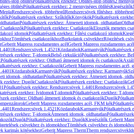
blítés-stop öblítés
Pótalkatrészek ezekhez: Öblítés-stop öblítés
2 mennyis
éges öblítés
Pótalkatrészek ezekhez: 2 mennyiséges öblítés
Kiegészítők
 Mepla
Rendszercsövek, többrétegű
Rendszercsövek fűtéshez, többréteg
kítők
Pótalkatrészek ezekhez: Szűkítők
Könyökök
Pótalkatrészek ezekh
ldhatatlan
Pótalkatrészek ezekhez: Átmeneti idomok, oldhatatlan
Oldhat
k
Csatlakozók
Pótalkatrészek ezekhez: Csatlakozók
Elosztók menetes csa
atlakozó idomok
Pótalkatrészek ezekhez: Fűtési csatlakozó idomok
Kiegé
mokhoz
Tömítések csatlakozókhoz
Burkolatok csövekhez
Rögzítések csö
z
Geberit Mapress rozsdamentes acél
Geberit Mapress rozsdamentes acé
 1.4401
Rendszercsövek 1.4521
Közdarabok
Karmantyúk
Pótalkatrészek
atrészek ezekhez: T-idomok
Belső cirkuláció
Pótalkatrészek ezekhez: Bel
k
Pótalkatrészek ezekhez: Oldható átmeneti idomok és csatlakozók
Axiál
alkatrészek ezekhez: Csatlakozók
Geberit Mapress rozsdamentes acél, 
1.4401
Közdarabok
Karmantyúk
Pótalkatrészek ezekhez: Karmantyúk
Sz
ti idomok, oldhatatlan
Pótalkatrészek ezekhez: Átmeneti idomok, oldha
ek ezekhez: Dugók
Csatlakozók
Pótalkatrészek ezekhez: Csatlakozók
Geb
01
Pótalkatrészek ezekhez: Rendszercsövek 1.4401
Rendszercsövek 1.4
katrészek ezekhez: Ívidomok
T-idomok
Pótalkatrészek ezekhez: T-idom
észek ezekhez: Oldható átmeneti idomok és csatlakozók
Dugók
Pótalkat
kompenzátorok
Geberit Mapress rozsdamentes acél, FKM kék
Pótalkatré
1.4401
Rendszercsövek 1.4521
Közdarabok
Karmantyúk
Pótalkatrészek
atrészek ezekhez: T-idomok
Átmeneti idomok, oldhatatlan
Pótalkatrésze
lakozók
Dugók
Pótalkatrészek ezekhez: Dugók
Kiegészítők Geberit Mapr
igetelések csövekhez és idomokhoz
Tömítések csövekhez és idomokho
ek karimás kötésekhez
Geberit Mapress Therm
Therm rendszercsövek
Id