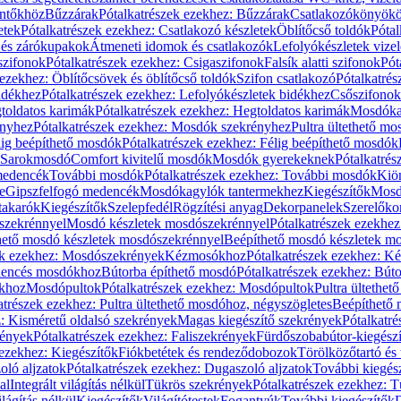
öntőkhöz
Bűzzárak
Pótalkatrészek ezekhez: Bűzzárak
Csatlakozókönyök
etek
Pótalkatrészek ezekhez: Csatlakozó készletek
Öblítőcső toldók
Pótal
 és zárókupakok
Átmeneti idomok és csatlakozók
Lefolyókészletek vize
szifonok
Pótalkatrészek ezekhez: Csigaszifonok
Falsík alatti szifonok
Pót
 ezekhez: Öblítőcsövek és öblítőcső toldók
Szifon csatlakozó
Pótalkatrés
idékhez
Pótalkatrészek ezekhez: Lefolyókészletek bidékhez
Csőszifonok
toldatos karimák
Pótalkatrészek ezekhez: Hegtoldatos karimák
Mosdóka
nyhez
Pótalkatrészek ezekhez: Mosdók szekrényhez
Pultra ültethető m
lig beépíthető mosdók
Pótalkatrészek ezekhez: Félig beépíthető mosdók
Sarokmosdó
Comfort kivitelű mosdók
Mosdók gyerekeknek
Pótalkatré
őmedencék
További mosdók
Pótalkatrészek ezekhez: További mosdók
Kiö
e
Gipszfelfogó medencék
Mosdókagylók tantermekhez
Kiegészítők
Mosdó
takarók
Kiegészítők
Szelepfedél
Rögzítési anyag
Dekorpanelek
Szerelőko
szekrénnyel
Mosdó készletek mosdószekrénnyel
Pótalkatrészek ezekhe
thető mosdó készletek mosdószekrénnyel
Beépíthető mosdó készletek m
ek ezekhez: Mosdószekrények
Kézmosókhoz
Pótalkatrészek ezekhez: 
edencés mosdókhoz
Bútorba építhető mosdó
Pótalkatrészek ezekhez: Bút
ókhoz
Mosdópultok
Pótalkatrészek ezekhez: Mosdópultok
Pultra ültethet
atrészek ezekhez: Pultra ültethető mosdóhoz, négyszögletes
Beépíthető
z: Kisméretű oldalsó szekrények
Magas kiegészítő szekrények
Pótalkatr
rények
Pótalkatrészek ezekhez: Faliszekrények
Fürdőszobabútor-kiegész
 ezekhez: Kiegészítők
Fiókbetétek és rendeződobozok
Törölközőtartó és 
oló aljzatok
Pótalkatrészek ezekhez: Dugaszoló aljzatok
További kiegés
al
Integrált világítás nélkül
Tükrös szekrények
Pótalkatrészek ezekhez: 
lágítás nélkül
Kiegészítők
Világítótestek
Fogantyúk
További kiegészítők
D