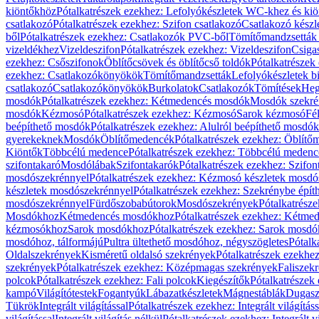
kiöntőkhöz
Pótalkatrészek ezekhez: Lefolyókészletek WC-khez és ki
csatlakozó
Pótalkatrészek ezekhez: Szifon csatlakozó
Csatlakozó készl
ből
Pótalkatrészek ezekhez: Csatlakozók PVC-ből
Tömítőmandzsetták
vizeldékhez
Vizeldeszifon
Pótalkatrészek ezekhez: Vizeldeszifon
Csiga
ezekhez: Csőszifonok
Öblítőcsövek és öblítőcső toldók
Pótalkatrészek
ezekhez: Csatlakozókönyökök
Tömítőmandzsetták
Lefolyókészletek b
csatlakozó
Csatlakozókönyökök
Burkolatok
Csatlakozók
Tömítések
Heg
mosdók
Pótalkatrészek ezekhez: Kétmedencés mosdók
Mosdók szekré
mosdók
Kézmosó
Pótalkatrészek ezekhez: Kézmosó
Sarok kézmosó
Fé
beépíthető mosdók
Pótalkatrészek ezekhez: Alulról beépíthető mosdók
gyerekeknek
Mosdók
Öblítőmedencék
Pótalkatrészek ezekhez: Öblít
Kiöntők
Többcélú medence
Pótalkatrészek ezekhez: Többcélú medenc
szifontakaró
Mosdólábak
Szifontakarók
Pótalkatrészek ezekhez: Szifon
mosdószekrénnyel
Pótalkatrészek ezekhez: Kézmosó készletek mosdó
készletek mosdószekrénnyel
Pótalkatrészek ezekhez: Szekrénybe épí
mosdószekrénnyel
Fürdőszobabútorok
Mosdószekrények
Pótalkatrész
Mosdókhoz
Kétmedencés mosdókhoz
Pótalkatrészek ezekhez: Kétm
kézmosókhoz
Sarok mosdókhoz
Pótalkatrészek ezekhez: Sarok mosd
mosdóhoz, tálformájú
Pultra ültethető mosdóhoz, négyszögletes
Pótalk
Oldalszekrények
Kisméretű oldalsó szekrények
Pótalkatrészek ezekhe
szekrények
Pótalkatrészek ezekhez: Középmagas szekrények
Faliszek
polcok
Pótalkatrészek ezekhez: Fali polcok
Kiegészítők
Pótalkatrészek
kampó
Világítótestek
Fogantyúk
Lábazatkészletek
Mágnestáblák
Dugasz
Tükrök
Integrált világítással
Pótalkatrészek ezekhez: Integrált világításs
világítással
Integrált világítás nélkül
Pótalkatrészek ezekhez: Integrált vi