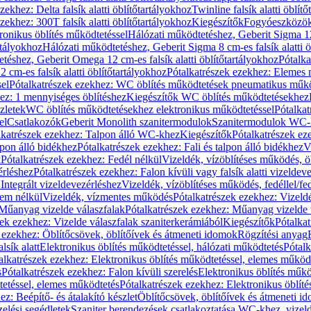
zekhez: Delta falsík alatti öblítőtartályokhoz
Twinline falsík alatti öblít
zekhez: 300T falsík alatti öblítőtartályokhoz
Kiegészítők
Fogyóeszközö
ronikus öblítés működtetéssel
Hálózati működtetéshez, Geberit Sigma 12 
rtályokhoz
Hálózati működtetéshez, Geberit Sigma 8 cm-es falsík alatti ö
téshez, Geberit Omega 12 cm-es falsík alatti öblítőtartályokhoz
Pótalk
cm-es falsík alatti öblítőtartályokhoz
Pótalkatrészek ezekhez: Elemes m
el
Pótalkatrészek ezekhez: WC öblítés működtetések pneumatikus műkö
ez: 1 mennyiséges öblítéshez
Kiegészítők WC öblítés működtetésekhez
zletek
WC öblítés működtetésekhez elektronikus működtetéssel
Pótalka
el
Csatlakozók
Geberit Monolith szanitermodulok
Szanitermodulok WC-
lkatrészek ezekhez: Talpon álló WC-khez
Kiegészítők
Pótalkatrészek ez
alpon álló bidékhez
Pótalkatrészek ezekhez: Fali és talpon álló bidékhez
V
l
Pótalkatrészek ezekhez: Fedél nélkül
Vizeldék, vízöblítéses működés, ö
érléshez
Pótalkatrészek ezekhez: Falon kívüli vagy falsík alatti vizeldev
Integrált vizeldevezérléshez
Vizeldék, vízöblítéses működés, fedéllel/fe
rem nélkül
Vizeldék, vízmentes működés
Pótalkatrészek ezekhez: Vizel
Műanyag vizelde válaszfalak
Pótalkatrészek ezekhez: Műanyag vizelde 
zek ezekhez: Vizelde válaszfalak szaniterkerámiából
Kiegészítők
Pótalka
 ezekhez: Öblítőcsövek, öblítőívek és átmeneti idomok
Rögzítési anyag
lsík alatt
Elektronikus öblítés működtetéssel, hálózati működtetés
Pótalk
alkatrészek ezekhez: Elektronikus öblítés működtetéssel, elemes működ
s
Pótalkatrészek ezekhez: Falon kívüli szerelés
Elektronikus öblítés műkö
tetéssel, elemes működtetés
Pótalkatrészek ezekhez: Elektronikus öblít
z: Beépítő- és átalakító készlet
Öblítőcsövek, öblítőívek és átmeneti i
elési segédletek
Szaniter berendezések csatlakoztatása WC-khez, vizel