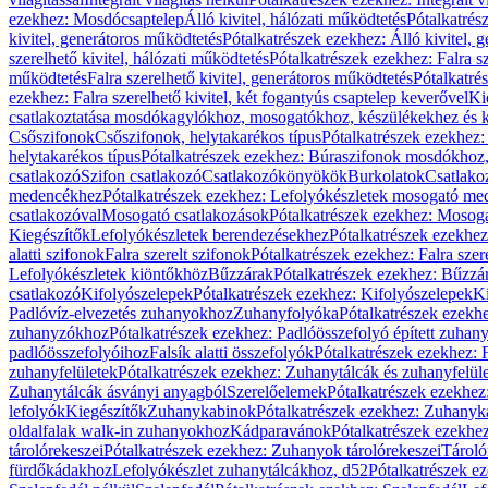
ezekhez: Mosdócsaptelep
Álló kivitel, hálózati működtetés
Pótalkatrés
kivitel, generátoros működtetés
Pótalkatrészek ezekhez: Álló kivitel, 
szerelhető kivitel, hálózati működtetés
Pótalkatrészek ezekhez: Falra sz
működtetés
Falra szerelhető kivitel, generátoros működtetés
Pótalkatré
ezekhez: Falra szerelhető kivitel, két fogantyús csaptelep keverővel
Ki
csatlakoztatása mosdókagylókhoz, mosogatókhoz, készülékekhez és
Csőszifonok
Csőszifonok, helytakarékos típus
Pótalkatrészek ezekhez:
helytakarékos típus
Pótalkatrészek ezekhez: Búraszifonok mosdókhoz, 
csatlakozó
Szifon csatlakozó
Csatlakozókönyökök
Burkolatok
Csatlako
medencékhez
Pótalkatrészek ezekhez: Lefolyókészletek mosogató m
csatlakozóval
Mosogató csatlakozások
Pótalkatrészek ezekhez: Mosoga
Kiegészítők
Lefolyókészletek berendezésekhez
Pótalkatrészek ezekhe
alatti szifonok
Falra szerelt szifonok
Pótalkatrészek ezekhez: Falra szer
Lefolyókészletek kiöntőkhöz
Bűzzárak
Pótalkatrészek ezekhez: Bűzzá
csatlakozó
Kifolyószelepek
Pótalkatrészek ezekhez: Kifolyószelepek
Ki
Padlóvíz-elvezetés zuhanyokhoz
Zuhanyfolyóka
Pótalkatrészek ezekh
zuhanyzókhoz
Pótalkatrészek ezekhez: Padlóösszefolyó épített zuha
padlóösszefolyóihoz
Falsík alatti összefolyók
Pótalkatrészek ezekhez: F
zuhanyfelületek
Pótalkatrészek ezekhez: Zuhanytálcák és zuhanyfelül
Zuhanytálcák ásványi anyagból
Szerelőelemek
Pótalkatrészek ezekhez
lefolyók
Kiegészítők
Zuhanykabinok
Pótalkatrészek ezekhez: Zuhanyk
oldalfalak walk-in zuhanyokhoz
Kádparavánok
Pótalkatrészek ezekh
tárolórekeszei
Pótalkatrészek ezekhez: Zuhanyok tárolórekeszei
Tároló
fürdőkádakhoz
Lefolyókészlet zuhanytálcákhoz, d52
Pótalkatrészek e