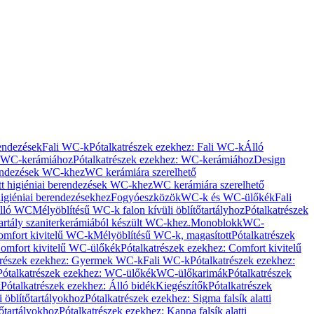
rendezések
Fali WC-k
Pótalkatrészek ezekhez: Fali WC-k
Álló
WC-kerámiához
Pótalkatrészek ezekhez: WC-kerámiához
Design
rendezések WC-khez
WC kerámiára szerelhető
t higiéniai berendezések WC-khez
WC kerámiára szerelhető
igiéniai berendezésekhez
Fogyóeszközök
WC-k és WC-ülőkék
Fali
Álló WC
Mélyöblítésű WC-k falon kívüli öblítőtartályhoz
Pótalkatrészek
tartály szaniterkerámiából készült WC-khez.
Monoblokk
WC-
omfort kivitelű WC-k
Mélyöblítésű WC-k, magasított
Pótalkatrészek
omfort kivitelű WC-ülőkék
Pótalkatrészek ezekhez: Comfort kivitelű
trészek ezekhez: Gyermek WC-k
Fali WC-k
Pótalkatrészek ezekhez:
Pótalkatrészek ezekhez: WC-ülőkék
WC-ülőkarimák
Pótalkatrészek
k
Pótalkatrészek ezekhez: Álló bidék
Kiegészítők
Pótalkatrészek
i öblítőtartályokhoz
Pótalkatrészek ezekhez: Sigma falsík alatti
tőtartályokhoz
Pótalkatrészek ezekhez: Kappa falsík alatti