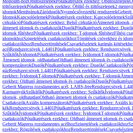
Monolith-hoz
Öblítőszelepek
Pótalkatrészek ezekhez: Öblítőszelepek
Ö
töltőszelepek
Pótalkatrészek ezekhez: Öblítő és töltőszelepek
2 mennyis
idomok
Membránok
Záródugók
Nyomócsővezetéki rendszerek
Geberit
Idomok
Kapcsolóelemek
Pótalkatrészek ezekhez: Kapcsolóelemek
Szű
cirkuláció
Pótalkatrészek ezekhez: Belső cirkuláció
Átmeneti idomok, o
átmeneti idomok és csatlakozók
Dugók
Pótalkatrészek ezekhez: Dugó
idomok fűtéshez
Pótalkatrészek ezekhez: T-idomok fűtéshez
Fűtési cs
idomokhoz
Szigetelések csatlakozókhoz
Tömítések csövekhez és ido
csatlakozókhoz
Rendszertömítések
Csavarkészletek karimás kötésekhe
acél
Rendszercsövek 1.4401
Pótalkatrészek ezekhez: Rendszercsövek
Szűkítők
Ívidomok
Pótalkatrészek ezekhez: Ívidomok
T-idomok
Pótalk
Átmeneti idomok, oldhatatlan
Oldható átmeneti idomok és csatlakozó
kompenzátorok
Dugók
Pótalkatrészek ezekhez: Dugók
Csatlakozók
Pót
gáz
Rendszercsövek 1.4401
Pótalkatrészek ezekhez: Rendszercsövek 
ezekhez: Ívidomok
T-idomok
Pótalkatrészek ezekhez: T-idomok
Átmene
ezekhez: Oldható átmeneti idomok és csatlakozók
Dugók
Pótalkatrész
Geberit Mapress rozsdamentes acél, LABS-free
Rendszercsövek 1.44
Karmantyúk
Szűkítők
Pótalkatrészek ezekhez: Szűkítők
Ívidomok
Pótal
idomok, oldhatatlan
Oldható átmeneti idomok és csatlakozók
Pótalkatr
Csatlakozók
Axiális kompenzátorok
Pótalkatrészek ezekhez: Axiális 
kék
Rendszercsövek 1.4401
Pótalkatrészek ezekhez: Rendszercsövek 
Szűkítők
Ívidomok
Pótalkatrészek ezekhez: Ívidomok
T-idomok
Pótalk
csatlakozók
Pótalkatrészek ezekhez: Oldható átmeneti idomok és csat
Geberit Mapress rozsdamentes acélhoz
Szigetelések csatlakozókhoz
Sz
ezekhez: Rögzítések csatlakozókhoz
Rendszertömítések
Csavarkészlet