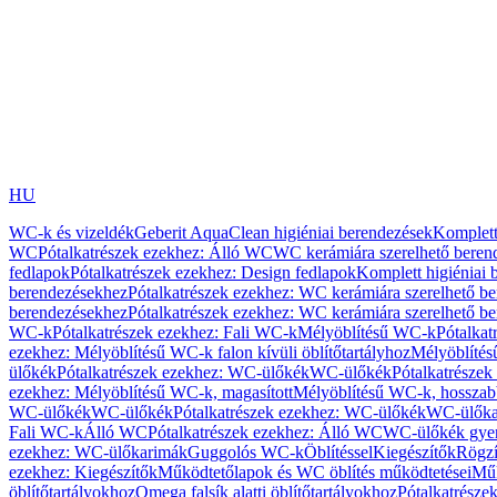
HU
WC-k és vizeldék
Geberit AquaClean higiéniai berendezések
Komplett
WC
Pótalkatrészek ezekhez: Álló WC
WC kerámiára szerelhető beren
fedlapok
Pótalkatrészek ezekhez: Design fedlapok
Komplett higiéniai
berendezésekhez
Pótalkatrészek ezekhez: WC kerámiára szerelhető b
berendezésekhez
Pótalkatrészek ezekhez: WC kerámiára szerelhető b
WC-k
Pótalkatrészek ezekhez: Fali WC-k
Mélyöblítésű WC-k
Pótalkat
ezekhez: Mélyöblítésű WC-k falon kívüli öblítőtartályhoz
Mélyöblíté
ülőkék
Pótalkatrészek ezekhez: WC-ülőkék
WC-ülőkék
Pótalkatrésze
ezekhez: Mélyöblítésű WC-k, magasított
Mélyöblítésű WC-k, hosszabb
WC-ülőkék
WC-ülőkék
Pótalkatrészek ezekhez: WC-ülőkék
WC-ülőka
Fali WC-k
Álló WC
Pótalkatrészek ezekhez: Álló WC
WC-ülőkék gye
ezekhez: WC-ülőkarimák
Guggolós WC-k
Öblítéssel
Kiegészítők
Rögzí
ezekhez: Kiegészítők
Működtetőlapok és WC öblítés működtetései
Műk
öblítőtartályokhoz
Omega falsík alatti öblítőtartályokhoz
Pótalkatrészek