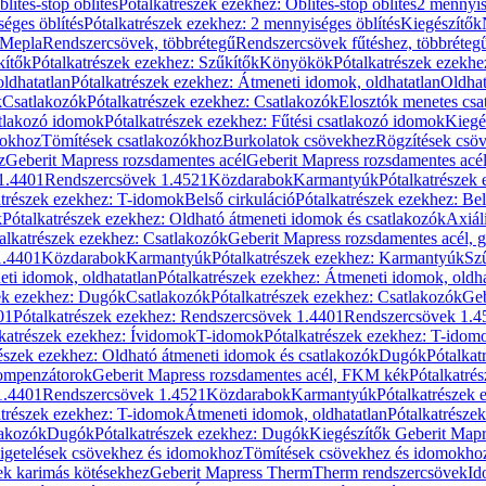
blítés-stop öblítés
Pótalkatrészek ezekhez: Öblítés-stop öblítés
2 mennyis
éges öblítés
Pótalkatrészek ezekhez: 2 mennyiséges öblítés
Kiegészítők
 Mepla
Rendszercsövek, többrétegű
Rendszercsövek fűtéshez, többréteg
kítők
Pótalkatrészek ezekhez: Szűkítők
Könyökök
Pótalkatrészek ezekh
ldhatatlan
Pótalkatrészek ezekhez: Átmeneti idomok, oldhatatlan
Oldhat
k
Csatlakozók
Pótalkatrészek ezekhez: Csatlakozók
Elosztók menetes csa
atlakozó idomok
Pótalkatrészek ezekhez: Fűtési csatlakozó idomok
Kiegé
mokhoz
Tömítések csatlakozókhoz
Burkolatok csövekhez
Rögzítések csö
z
Geberit Mapress rozsdamentes acél
Geberit Mapress rozsdamentes acé
 1.4401
Rendszercsövek 1.4521
Közdarabok
Karmantyúk
Pótalkatrészek
atrészek ezekhez: T-idomok
Belső cirkuláció
Pótalkatrészek ezekhez: Bel
k
Pótalkatrészek ezekhez: Oldható átmeneti idomok és csatlakozók
Axiál
alkatrészek ezekhez: Csatlakozók
Geberit Mapress rozsdamentes acél, 
1.4401
Közdarabok
Karmantyúk
Pótalkatrészek ezekhez: Karmantyúk
Sz
ti idomok, oldhatatlan
Pótalkatrészek ezekhez: Átmeneti idomok, oldha
ek ezekhez: Dugók
Csatlakozók
Pótalkatrészek ezekhez: Csatlakozók
Geb
01
Pótalkatrészek ezekhez: Rendszercsövek 1.4401
Rendszercsövek 1.4
katrészek ezekhez: Ívidomok
T-idomok
Pótalkatrészek ezekhez: T-idom
észek ezekhez: Oldható átmeneti idomok és csatlakozók
Dugók
Pótalkat
kompenzátorok
Geberit Mapress rozsdamentes acél, FKM kék
Pótalkatré
1.4401
Rendszercsövek 1.4521
Közdarabok
Karmantyúk
Pótalkatrészek
atrészek ezekhez: T-idomok
Átmeneti idomok, oldhatatlan
Pótalkatrésze
lakozók
Dugók
Pótalkatrészek ezekhez: Dugók
Kiegészítők Geberit Mapr
igetelések csövekhez és idomokhoz
Tömítések csövekhez és idomokho
ek karimás kötésekhez
Geberit Mapress Therm
Therm rendszercsövek
Id