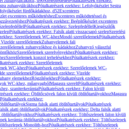
let zuhanytálcákhoz, d90
Szelepfedéllel
Pótalkatrészek ezekhez:
stra zuhanytálcákhoz
Pótalkatrészek ezekhez: Lefolyókészlet Sestra
efolyókészlet fürdőkádakhoz, d52
Excenteres
szlet excenteres működtetéshez
Excenteres működtetéssel és
ozzávezetéshez
Pótalkatrészek ezekhez: Beépítőkészlet excenteres
Szelepfedéllel
Pótalkatrészek ezekhez: Szelepfedéllel
Kiegészítők
szelep
Pótalkatrészek ezekhez: Falsík alatti visszacsapó szelep
Szerelési
ezekhez: Szerelőelemek WC-khez
Mosdó szerelőelemek
Pótalkatrészek
 Vizelde szerelőelemek
Zuhanyelemek fali
 Szerelőelemek zuhanyzókhoz és kádakhoz
Zuhanyzó válaszfal
iöntőkhöz
Szerelőelemek szerelvényekhez
Pótalkatrészek ezekhez:
hez
Szerelőelemek konzol terhelésekhez
Pótalkatrészek ezekhez:
lkatrészek ezekhez: Szerelőelemek
lemek WC-khez
Pótalkatrészek ezekhez: Szerelőelemek WC-
lde szerelőelemek
Pótalkatrészek ezekhez: Vizelde
uhany elemekhez
Rögzítésekhez
Pótalkatrészek ezekhez:
rtályok WC-khez, műanyagból
Magasra szerelt
Pótalkatrészek ezekhez:
khez, szaniterkerámia
Pótalkatrészek ezekhez: Falon kívüli
trészek ezekhez: Öblítőcsövek falon kívüli öblítőtartályokhoz
Magasra
Pótalkatrészek ezekhez:
 öblítőtartályok
Sigma falsík alatti öblítőtartályok
Pótalkatrészek
alsík alatti öblítőtartályok
Pótalkatrészek ezekhez: Delta falsík alatti
 öblítőtartályokhoz
Pótalkatrészek ezekhez: Töltőszelepek falon kívüli
epek kerámia öblítőtartályokhoz
Pótalkatrészek ezekhez: Töltőszelepek
öltőszelepek Monolith-hoz
Pótalkatrészek ezekhez: Töltőszelepek