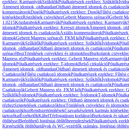
ezekhez: Karmantyúk
Szűkítők
Pótalkatrészek ezekhez: Szűkítők
Ívid
Átmeneti idomok, oldhatatlan
Oldható átmeneti idomok és csatlakozó
kompenzátorok
Dugók
Pótalkatrészek ezekhez: Dugók
Fűtési csatlako
kötésekhez
Rögzítések csövekhez
Geberit Mapress szénacél
Geberit Ma
1.0215
Közdarabok
Karmantyúk
Pótalkatrészek ezekhez: Karmantyúk
idomok
Pótalkatrészek ezekhez: Kereszt idomok
Átmeneti idomok, old
átmeneti idomok és csatlakozók
Axiális kompenzátorok
Pótalkatrésze
idomok
Geberit Mapress szénacél, FKM kék
Pótalkatrészek ezekhez:
Karmantyúk
Szűkítők
Pótalkatrészek ezekhez: Szűkítők
Ívidomok
Pótal
idomok, oldhatatlan
Oldható átmeneti idomok és csatlakozók
Pótalkatr
szénacélhoz
Tömítések csövekhez és idomokhoz
Burkolatok csövekhe
Mapress réz
Pótalkatrészek ezekhez: Geberit Mapress réz
Karmantyúk
idomok
Pótalkatrészek ezekhez: T-idomok
Belső cirkuláció
Pótalkatrés
Átmeneti idomok, oldhatatlan
Oldható átmeneti idomok és csatlakozó
Csatlakozók
Fűtési csatlakozó idomok
Pótalkatrészek ezekhez: Fűtési
Karmantyúk
Szűkítők
Pótalkatrészek ezekhez: Szűkítők
Ívidomok
Pótal
idomok, oldhatatlan
Oldható átmeneti idomok és csatlakozók
Pótalkatr
Csatlakozók
Geberit Mapress réz, FKM kék
Pótalkatrészek ezekhez: 
Szűkítők
Ívidomok
Pótalkatrészek ezekhez: Ívidomok
T-idomok
Pótalk
csatlakozók
Pótalkatrészek ezekhez: Oldható átmeneti idomok és csat
rézhez
Szigetelések csatlakozókhoz
Tömítések csövekhez és idomokh
csatlakozókhoz
Rendszertömítések
Csavarkészletek karimás kötésekhe
tartozékai
Érzékelők
Kábel
Térfogatáram korlátozó
Burkolatok és takar
öblítéssel
Beépíthető higiéniai öblítőberendezések
Pótalkatrészek ezekh
Kiegészítők öblítőtartályok és WC-vezérlők számára, higiéniai öblítés