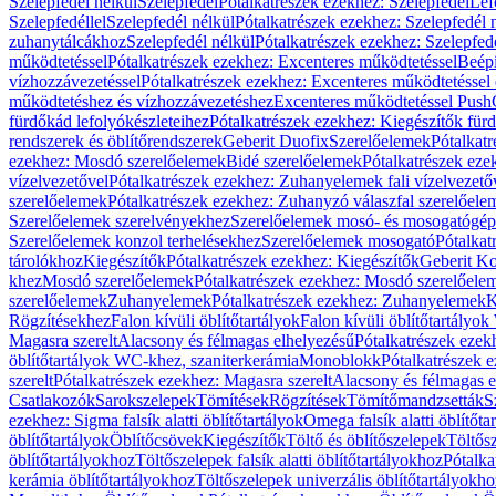
Szelepfedél nélkül
Szelepfedél
Pótalkatrészek ezekhez: Szelepfedél
Lef
Szelepfedéllel
Szelepfedél nélkül
Pótalkatrészek ezekhez: Szelepfedél 
zuhanytálcákhoz
Szelepfedél nélkül
Pótalkatrészek ezekhez: Szelepfed
működtetéssel
Pótalkatrészek ezekhez: Excenteres működtetéssel
Beépí
vízhozzávezetéssel
Pótalkatrészek ezekhez: Excenteres működtetéssel 
működtetéshez és vízhozzávezetéshez
Excenteres működtetéssel Push
fürdőkád lefolyókészleteihez
Pótalkatrészek ezekhez: Kiegészítők fürd
rendszerek és öblítőrendszerek
Geberit Duofix
Szerelőelemek
Pótalkat
ezekhez: Mosdó szerelőelemek
Bidé szerelőelemek
Pótalkatrészek eze
vízelvezetővel
Pótalkatrészek ezekhez: Zuhanyelemek fali vízelvezető
szerelőelemek
Pótalkatrészek ezekhez: Zuhanyzó válaszfal szerelőele
Szerelőelemek szerelvényekhez
Szerelőelemek mosó- és mosogatógé
Szerelőelemek konzol terhelésekhez
Szerelőelemek mosogató
Pótalkat
tárolókhoz
Kiegészítők
Pótalkatrészek ezekhez: Kiegészítők
Geberit K
khez
Mosdó szerelőelemek
Pótalkatrészek ezekhez: Mosdó szerelőele
szerelőelemek
Zuhanyelemek
Pótalkatrészek ezekhez: Zuhanyelemek
K
Rögzítésekhez
Falon kívüli öblítőtartályok
Falon kívüli öblítőtartály
Magasra szerelt
Alacsony és félmagas elhelyezésű
Pótalkatrészek ezek
öblítőtartályok WC-khez, szaniterkerámia
Monoblokk
Pótalkatrészek 
szerelt
Pótalkatrészek ezekhez: Magasra szerelt
Alacsony és félmagas e
Csatlakozók
Sarokszelepek
Tömítések
Rögzítések
Tömítőmandzsetták
S
ezekhez: Sigma falsík alatti öblítőtartályok
Omega falsík alatti öblítőta
öblítőtartályok
Öblítőcsövek
Kiegészítők
Töltő és öblítőszelepek
Töltős
öblítőtartályokhoz
Töltőszelepek falsík alatti öblítőtartályokhoz
Pótalka
kerámia öblítőtartályokhoz
Töltőszelepek univerzális öblítőtartályokho