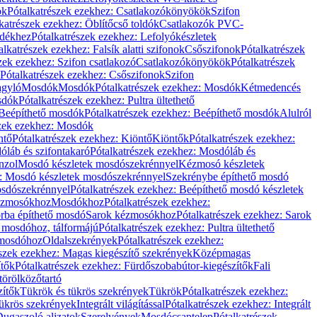
ök
Pótalkatrészek ezekhez: Csatlakozókönyökök
Szifon
katrészek ezekhez: Öblítőcső toldók
Csatlakozók PVC-
ldékhez
Pótalkatrészek ezekhez: Lefolyókészletek
alkatrészek ezekhez: Falsík alatti szifonok
Csőszifonok
Pótalkatrészek
zek ezekhez: Szifon csatlakozó
Csatlakozókönyökök
Pótalkatrészek
Pótalkatrészek ezekhez: Csőszifonok
Szifon
gyló
Mosdók
Mosdók
Pótalkatrészek ezekhez: Mosdók
Kétmedencés
osdók
Pótalkatrészek ezekhez: Pultra ültethető
Beépíthető mosdók
Pótalkatrészek ezekhez: Beépíthető mosdók
Alulról
szek ezekhez: Mosdók
ntő
Pótalkatrészek ezekhez: Kiöntő
Kiöntők
Pótalkatrészek ezekhez:
láb és szifontakaró
Pótalkatrészek ezekhez: Mosdóláb és
nzol
Mosdó készletek mosdószekrénnyel
Kézmosó készletek
z: Mosdó készletek mosdószekrénnyel
Szekrénybe építhető mosdó
osdószekrénnyel
Pótalkatrészek ezekhez: Beépíthető mosdó készletek
Kézmosókhoz
Mosdókhoz
Pótalkatrészek ezekhez:
orba építhető mosdó
Sarok kézmosókhoz
Pótalkatrészek ezekhez: Sarok
ő mosdóhoz, tálformájú
Pótalkatrészek ezekhez: Pultra ültethető
 mosdóhoz
Oldalszekrények
Pótalkatrészek ezekhez:
észek ezekhez: Magas kiegészítő szekrények
Középmagas
ítők
Pótalkatrészek ezekhez: Fürdőszobabútor-kiegészítők
Fali
törölközőtartó
zítők
Tükrök és tükrös szekrények
Tükrök
Pótalkatrészek ezekhez:
Tükrös szekrények
Integrált világítással
Pótalkatrészek ezekhez: Integrált
ugaszoló aljzatok
Szerelvények
Mosdócsaptelep
Pótalkatrészek