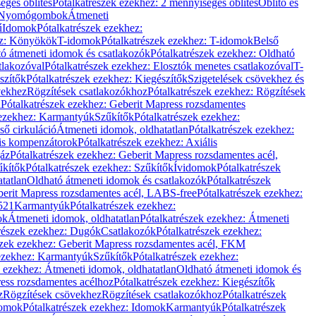
éges öblítés
Pótalkatrészek ezekhez: 2 mennyiséges öblítés
Öblítő és
Nyomógombok
Átmeneti
ű
Idomok
Pótalkatrészek ezekhez:
ez: Könyökök
T-idomok
Pótalkatrészek ezekhez: T-idomok
Belső
ó átmeneti idomok és csatlakozók
Pótalkatrészek ezekhez: Oldható
tlakozóval
Pótalkatrészek ezekhez: Elosztók menetes csatlakozóval
T-
szítők
Pótalkatrészek ezekhez: Kiegészítők
Szigetelések csövekhez és
vekhez
Rögzítések csatlakozókhoz
Pótalkatrészek ezekhez: Rögzítések
l
Pótalkatrészek ezekhez: Geberit Mapress rozsdamentes
 ezekhez: Karmantyúk
Szűkítők
Pótalkatrészek ezekhez:
ső cirkuláció
Átmeneti idomok, oldhatatlan
Pótalkatrészek ezekhez:
is kompenzátorok
Pótalkatrészek ezekhez: Axiális
gáz
Pótalkatrészek ezekhez: Geberit Mapress rozsdamentes acél,
űkítők
Pótalkatrészek ezekhez: Szűkítők
Ívidomok
Pótalkatrészek
tatlan
Oldható átmeneti idomok és csatlakozók
Pótalkatrészek
erit Mapress rozsdamentes acél, LABS-free
Pótalkatrészek ezekhez:
521
Karmantyúk
Pótalkatrészek ezekhez:
ok
Átmeneti idomok, oldhatatlan
Pótalkatrészek ezekhez: Átmeneti
részek ezekhez: Dugók
Csatlakozók
Pótalkatrészek ezekhez:
szek ezekhez: Geberit Mapress rozsdamentes acél, FKM
 ezekhez: Karmantyúk
Szűkítők
Pótalkatrészek ezekhez:
k ezekhez: Átmeneti idomok, oldhatatlan
Oldható átmeneti idomok és
ess rozsdamentes acélhoz
Pótalkatrészek ezekhez: Kiegészítők
z
Rögzítések csövekhez
Rögzítések csatlakozókhoz
Pótalkatrészek
omok
Pótalkatrészek ezekhez: Idomok
Karmantyúk
Pótalkatrészek