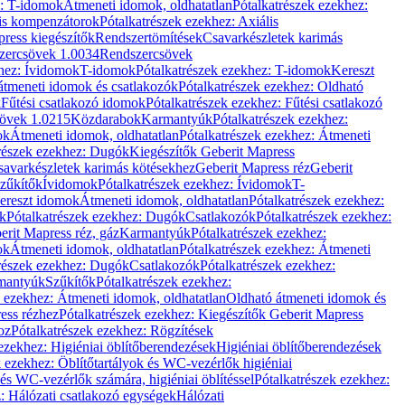
z: T-idomok
Átmeneti idomok, oldhatatlan
Pótalkatrészek ezekhez:
is kompenzátorok
Pótalkatrészek ezekhez: Axiális
ress kiegészítők
Rendszertömítések
Csavarkészletek karimás
zercsövek 1.0034
Rendszercsövek
khez: Ívidomok
T-idomok
Pótalkatrészek ezekhez: T-idomok
Kereszt
átmeneti idomok és csatlakozók
Pótalkatrészek ezekhez: Oldható
k
Fűtési csatlakozó idomok
Pótalkatrészek ezekhez: Fűtési csatlakozó
övek 1.0215
Közdarabok
Karmantyúk
Pótalkatrészek ezekhez:
ok
Átmeneti idomok, oldhatatlan
Pótalkatrészek ezekhez: Átmeneti
részek ezekhez: Dugók
Kiegészítők Geberit Mapress
savarkészletek karimás kötésekhez
Geberit Mapress réz
Geberit
Szűkítők
Ívidomok
Pótalkatrészek ezekhez: Ívidomok
T-
Kereszt idomok
Átmeneti idomok, oldhatatlan
Pótalkatrészek ezekhez:
k
Pótalkatrészek ezekhez: Dugók
Csatlakozók
Pótalkatrészek ezekhez:
erit Mapress réz, gáz
Karmantyúk
Pótalkatrészek ezekhez:
ok
Átmeneti idomok, oldhatatlan
Pótalkatrészek ezekhez: Átmeneti
részek ezekhez: Dugók
Csatlakozók
Pótalkatrészek ezekhez:
rmantyúk
Szűkítők
Pótalkatrészek ezekhez:
k ezekhez: Átmeneti idomok, oldhatatlan
Oldható átmeneti idomok és
ess rézhez
Pótalkatrészek ezekhez: Kiegészítők Geberit Mapress
oz
Pótalkatrészek ezekhez: Rögzítések
ezekhez: Higiéniai öblítőberendezések
Higiéniai öblítőberendezések
k ezekhez: Öblítőtartályok és WC-vezérlők higiéniai
 és WC-vezérlők számára, higiéniai öblítéssel
Pótalkatrészek ezekhez:
: Hálózati csatlakozó egységek
Hálózati