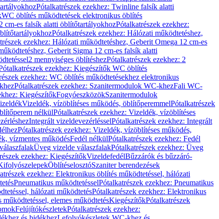
őtartályokhoz
Pótalkatrészek ezekhez: Twinline falsík alatti
k
WC öblítés működtetések elektronikus öblítés
cm-es falsík alatti öblítőtartályokhoz
Pótalkatrészek ezekhez:
blítőtartályokhoz
Pótalkatrészek ezekhez: Hálózati működtetéshez,
atrészek ezekhez: Hálózati működtetéshez, Geberit Omega 12 cm-es
űködtetéshez, Geberit Sigma 12 cm-es falsík alatti
dtetéssel
2 mennyiséges öblítéshez
Pótalkatrészek ezekhez: 2
Pótalkatrészek ezekhez: Kiegészítők WC öblítés
trészek ezekhez: WC öblítés működtetésekhez elektronikus
khez
Pótalkatrészek ezekhez: Szanitermodulok WC-khez
Fali WC-
ekhez: Kiegészítők
Fogyóeszközök
Szanitermodulok
izeldék
Vizeldék, vízöblítéses működés, öblítőperemmel
Pótalkatrészek
blítőperem nélkül
Pótalkatrészek ezekhez: Vizeldék, vízöblítéses
ezérléshez
Integrált vizeldevezérléssel
Pótalkatrészek ezekhez: Integrált
délhez
Pótalkatrészek ezekhez: Vizeldék, vízöblítéses működés,
dék, vízmentes működés
Fedél nélkül
Pótalkatrészek ezekhez: Fedél
válaszfalak
Üveg vizelde válaszfalak
Pótalkatrészek ezekhez: Üveg
trészek ezekhez: Kiegészítők
Vizeldefedél
Bűzzárók és bűzzáró-
Kifolyószelepek
Öblítéselosztó
Szaniter berendezések
atrészek ezekhez: Elektronikus öblítés működtetéssel, hálózati
tetés
Pneumatikus működtetéssel
Pótalkatrészek ezekhez: Pneumatikus
dtetéssel, hálózati működtetés
Pótalkatrészek ezekhez: Elektronikus
és működtetéssel, elemes működtetés
Kiegészítők
Pótalkatrészek
domok
Felújítókészletek
Pótalkatrészek ezekhez:
dékhez és bidékhez
Lefolyókészletek WC-khez és