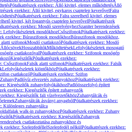
dtetés
Pótalkatrészek ezekhez: Álló kivitel, elemes működtetés
Álló
trészek ezekhez: Álló kivitel, egykaros csaptelep keverővel
Falra
ködtetés
Pótalkatrészek ezekhez: Falra szerelhető kivitel, elemes
elhető kivitel, két fogantyús csaptelep keverővel
Pótalkatrészek
alkatrészek ezekhez: Mosdó szerelvényhez
Szaniter berendezések
z: Lefolyókészletek mosdókhoz
Csőszifonok
Pótalkatrészek ezekhez:
zek ezekhez: Búraszifonok mosdókhoz
Búraszifonok mosdókhoz,
alatti szifonok
Mosdó csatlakozó
Pótalkatrészek ezekhez: Mosdó
k
Állócsövek
Hosszabbítók
Működtetések
Lefolyókészletek mosogató
osógép csatlakozóval
Pótalkatrészek ezekhez: Szifonok mosógép
lakozó
Kiegészítők
Pótalkatrészek ezekhez:
z: Csőszifonok
Falsík alatti szifonok
Pótalkatrészek ezekhez: Falsík
ők
Lefolyókészletek kiöntőkhöz
Pótalkatrészek ezekhez:
zifon csatlakozó
Pótalkatrészek ezekhez: Szifon
Zuhany
Padlóvíz-elvezetés zuhanyokhoz
Pótalkatrészek ezekhez:
hez: Kiegészítők zuhanyfolyókákhoz
Padlóösszefolyó épített
szek ezekhez: Kiegészítők épített zuhanyozók
ezekhez: Kiegészítők fali vízelvezetőkhöz
Zuhanytálcák és
lőelemek
Zuhanytálcák ásványi anyagból
Pótalkatrészek ezekhez:
z: Különleges zuhanytálca
oldalfalak walk-in zuhanyokhoz
Pótalkatrészek ezekhez: Zuhany
észítők
Pótalkatrészek ezekhez: Kiegészítők
Zuhanyok
erendezések csatlakoztatása zuhanyokhoz és
ek ezekhez: Szelepfedéllel
Szelepfedél nélkül
Pótalkatrészek ezekhez: