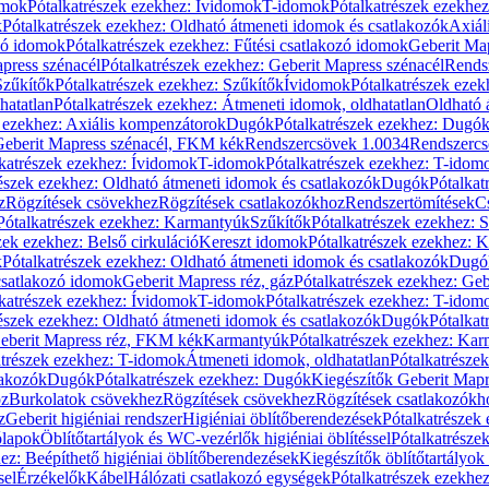
omok
Pótalkatrészek ezekhez: Ívidomok
T-idomok
Pótalkatrészek ezekhe
k
Pótalkatrészek ezekhez: Oldható átmeneti idomok és csatlakozók
Axiál
zó idomok
Pótalkatrészek ezekhez: Fűtési csatlakozó idomok
Geberit Map
press szénacél
Pótalkatrészek ezekhez: Geberit Mapress szénacél
Rends
Szűkítők
Pótalkatrészek ezekhez: Szűkítők
Ívidomok
Pótalkatrészek eze
hatatlan
Pótalkatrészek ezekhez: Átmeneti idomok, oldhatatlan
Oldható 
k ezekhez: Axiális kompenzátorok
Dugók
Pótalkatrészek ezekhez: Dugó
 Geberit Mapress szénacél, FKM kék
Rendszercsövek 1.0034
Rendszercs
katrészek ezekhez: Ívidomok
T-idomok
Pótalkatrészek ezekhez: T-idom
észek ezekhez: Oldható átmeneti idomok és csatlakozók
Dugók
Pótalkat
z
Rögzítések csövekhez
Rögzítések csatlakozókhoz
Rendszertömítések
C
Pótalkatrészek ezekhez: Karmantyúk
Szűkítők
Pótalkatrészek ezekhez: 
zek ezekhez: Belső cirkuláció
Kereszt idomok
Pótalkatrészek ezekhez: 
k
Pótalkatrészek ezekhez: Oldható átmeneti idomok és csatlakozók
Dugó
 csatlakozó idomok
Geberit Mapress réz, gáz
Pótalkatrészek ezekhez: Geb
katrészek ezekhez: Ívidomok
T-idomok
Pótalkatrészek ezekhez: T-idom
észek ezekhez: Oldható átmeneti idomok és csatlakozók
Dugók
Pótalkat
Geberit Mapress réz, FKM kék
Karmantyúk
Pótalkatrészek ezekhez: Ka
atrészek ezekhez: T-idomok
Átmeneti idomok, oldhatatlan
Pótalkatrésze
lakozók
Dugók
Pótalkatrészek ezekhez: Dugók
Kiegészítők Geberit Mapr
oz
Burkolatok csövekhez
Rögzítések csövekhez
Rögzítések csatlakozókh
z
Geberit higiéniai rendszer
Higiéniai öblítőberendezések
Pótalkatrészek 
ólapok
Öblítőtartályok és WC-vezérlők higiéniai öblítéssel
Pótalkatrésze
ez: Beépíthető higiéniai öblítőberendezések
Kiegészítők öblítőtartályok
sel
Érzékelők
Kábel
Hálózati csatlakozó egységek
Pótalkatrészek ezekhez