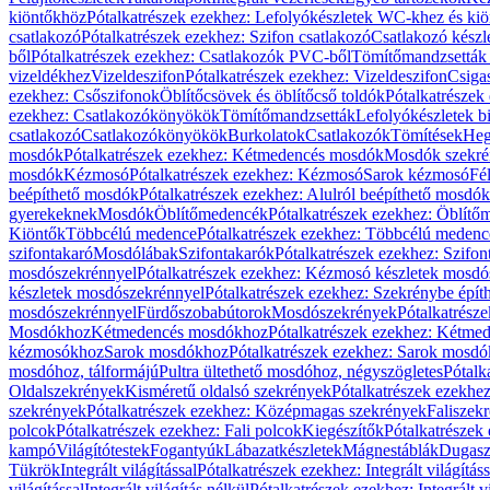
kiöntőkhöz
Pótalkatrészek ezekhez: Lefolyókészletek WC-khez és ki
csatlakozó
Pótalkatrészek ezekhez: Szifon csatlakozó
Csatlakozó készl
ből
Pótalkatrészek ezekhez: Csatlakozók PVC-ből
Tömítőmandzsetták
vizeldékhez
Vizeldeszifon
Pótalkatrészek ezekhez: Vizeldeszifon
Csiga
ezekhez: Csőszifonok
Öblítőcsövek és öblítőcső toldók
Pótalkatrészek
ezekhez: Csatlakozókönyökök
Tömítőmandzsetták
Lefolyókészletek b
csatlakozó
Csatlakozókönyökök
Burkolatok
Csatlakozók
Tömítések
Heg
mosdók
Pótalkatrészek ezekhez: Kétmedencés mosdók
Mosdók szekré
mosdók
Kézmosó
Pótalkatrészek ezekhez: Kézmosó
Sarok kézmosó
Fé
beépíthető mosdók
Pótalkatrészek ezekhez: Alulról beépíthető mosdók
gyerekeknek
Mosdók
Öblítőmedencék
Pótalkatrészek ezekhez: Öblít
Kiöntők
Többcélú medence
Pótalkatrészek ezekhez: Többcélú medenc
szifontakaró
Mosdólábak
Szifontakarók
Pótalkatrészek ezekhez: Szifon
mosdószekrénnyel
Pótalkatrészek ezekhez: Kézmosó készletek mosdó
készletek mosdószekrénnyel
Pótalkatrészek ezekhez: Szekrénybe épí
mosdószekrénnyel
Fürdőszobabútorok
Mosdószekrények
Pótalkatrész
Mosdókhoz
Kétmedencés mosdókhoz
Pótalkatrészek ezekhez: Kétm
kézmosókhoz
Sarok mosdókhoz
Pótalkatrészek ezekhez: Sarok mosd
mosdóhoz, tálformájú
Pultra ültethető mosdóhoz, négyszögletes
Pótalk
Oldalszekrények
Kisméretű oldalsó szekrények
Pótalkatrészek ezekhe
szekrények
Pótalkatrészek ezekhez: Középmagas szekrények
Faliszek
polcok
Pótalkatrészek ezekhez: Fali polcok
Kiegészítők
Pótalkatrészek
kampó
Világítótestek
Fogantyúk
Lábazatkészletek
Mágnestáblák
Dugasz
Tükrök
Integrált világítással
Pótalkatrészek ezekhez: Integrált világításs
világítással
Integrált világítás nélkül
Pótalkatrészek ezekhez: Integrált vi