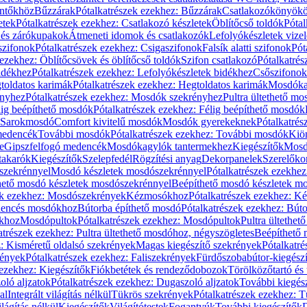
öntőkhöz
Bűzzárak
Pótalkatrészek ezekhez: Bűzzárak
Csatlakozókönyök
etek
Pótalkatrészek ezekhez: Csatlakozó készletek
Öblítőcső toldók
Pótal
 és zárókupakok
Átmeneti idomok és csatlakozók
Lefolyókészletek vize
szifonok
Pótalkatrészek ezekhez: Csigaszifonok
Falsík alatti szifonok
Pót
 ezekhez: Öblítőcsövek és öblítőcső toldók
Szifon csatlakozó
Pótalkatrés
idékhez
Pótalkatrészek ezekhez: Lefolyókészletek bidékhez
Csőszifonok
toldatos karimák
Pótalkatrészek ezekhez: Hegtoldatos karimák
Mosdóka
nyhez
Pótalkatrészek ezekhez: Mosdók szekrényhez
Pultra ültethető m
lig beépíthető mosdók
Pótalkatrészek ezekhez: Félig beépíthető mosdók
Sarokmosdó
Comfort kivitelű mosdók
Mosdók gyerekeknek
Pótalkatré
őmedencék
További mosdók
Pótalkatrészek ezekhez: További mosdók
Kiö
e
Gipszfelfogó medencék
Mosdókagylók tantermekhez
Kiegészítők
Mosdó
takarók
Kiegészítők
Szelepfedél
Rögzítési anyag
Dekorpanelek
Szerelőko
szekrénnyel
Mosdó készletek mosdószekrénnyel
Pótalkatrészek ezekhe
thető mosdó készletek mosdószekrénnyel
Beépíthető mosdó készletek m
ek ezekhez: Mosdószekrények
Kézmosókhoz
Pótalkatrészek ezekhez: 
edencés mosdókhoz
Bútorba építhető mosdó
Pótalkatrészek ezekhez: Bút
ókhoz
Mosdópultok
Pótalkatrészek ezekhez: Mosdópultok
Pultra ültethet
atrészek ezekhez: Pultra ültethető mosdóhoz, négyszögletes
Beépíthető
z: Kisméretű oldalsó szekrények
Magas kiegészítő szekrények
Pótalkatr
rények
Pótalkatrészek ezekhez: Faliszekrények
Fürdőszobabútor-kiegész
 ezekhez: Kiegészítők
Fiókbetétek és rendeződobozok
Törölközőtartó és 
oló aljzatok
Pótalkatrészek ezekhez: Dugaszoló aljzatok
További kiegés
al
Integrált világítás nélkül
Tükrös szekrények
Pótalkatrészek ezekhez: 
lágítás nélkül
Kiegészítők
Világítótestek
Fogantyúk
További kiegészítők
D