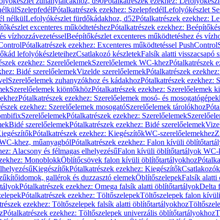
olyókészlet zuhanytálcákhoz, d90
Pótalkatrészek ezekhez: Lefolyókész
nélkül
Szelepfedél
Pótalkatrészek ezekhez: Szelepfedél
Lefolyókészlet Se
él nélkül
Lefolyókészlet fürdőkádakhoz, d52
Pótalkatrészek ezekhez: L
tőkészlet excenteres működtetéshez
Pótalkatrészek ezekhez: Beépítőké
és vízhozzávezetéssel
Beépítőkészlet excenteres működtetéshez és vízh
Control
Pótalkatrészek ezekhez: Excenteres működtetéssel PushControl
őkád lefolyókészleteihez
Csatlakozó készletek
Falsík alatti visszacsapó 
részek ezekhez: Szerelőelemek
Szerelőelemek WC-khez
Pótalkatrészek 
khez: Bidé szerelőelemek
Vizelde szerelőelemek
Pótalkatrészek ezekhez:
vel
Szerelőelemek zuhanyzókhoz és kádakhoz
Pótalkatrészek ezekhez:
mek
Szerelőelemek kiöntőkhöz
Pótalkatrészek ezekhez: Szerelőelemek k
pekhez
Pótalkatrészek ezekhez: Szerelőelemek mosó- és mosogatógépek
részek ezekhez: Szerelőelemek mosogató
Szerelőelemek tárolókhoz
Póta
ombifix
Szerelőelemek
Pótalkatrészek ezekhez: Szerelőelemek
Szerelőe
mek
Bidé szerelőelemek
Pótalkatrészek ezekhez: Bidé szerelőelemek
Vize
iegészítők
Pótalkatrészek ezekhez: Kiegészítők
WC-szerelőelemekhez
Z
ok WC-khez, műanyagból
Pótalkatrészek ezekhez: Falon kívüli öblítőta
hez: Alacsony és félmagas elhelyezésű
Falon kívüli öblítőtartályok WC-
ezekhez: Monoblokk
Öblítőcsövek falon kívüli öblítőtartályokhoz
Pótalka
lhelyezésű
Kiegészítők
Pótalkatrészek ezekhez: Kiegészítők
Csatlakozók
zűkítőidomok, gallérok és duzzasztó elemek
Öblítőszelepek
Falsík alatti
rtályok
Pótalkatrészek ezekhez: Omega falsík alatti öblítőtartályok
Delta f
zelepek
Pótalkatrészek ezekhez: Töltőszelepek
Töltőszelepek falon kívüli
trészek ezekhez: Töltőszelepek falsík alatti öblítőtartályokhoz
Töltőszel
z
Pótalkatrészek ezekhez: Töltőszelepek univerzális öblítőtartályokhoz
T