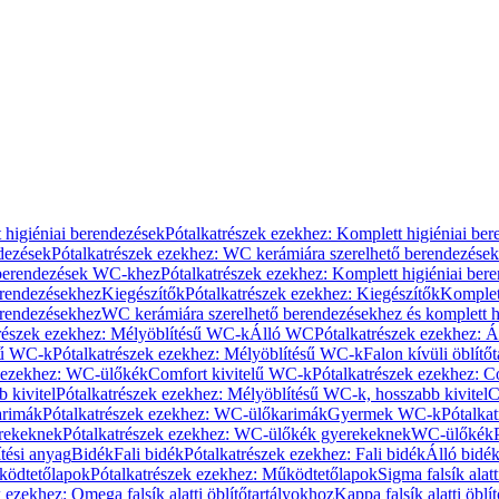
 higiéniai berendezések
Pótalkatrészek ezekhez: Komplett higiéniai be
dezések
Pótalkatrészek ezekhez: WC kerámiára szerelhető berendezések
 berendezések WC-khez
Pótalkatrészek ezekhez: Komplett higiéniai be
erendezésekhez
Kiegészítők
Pótalkatrészek ezekhez: Kiegészítők
Komplet
erendezésekhez
WC kerámiára szerelhető berendezésekhez és komplett h
részek ezekhez: Mélyöblítésű WC-k
Álló WC
Pótalkatrészek ezekhez: 
sű WC-k
Pótalkatrészek ezekhez: Mélyöblítésű WC-k
Falon kívüli öblítő
k ezekhez: WC-ülőkék
Comfort kivitelű WC-k
Pótalkatrészek ezekhez: C
 kivitel
Pótalkatrészek ezekhez: Mélyöblítésű WC-k, hosszabb kivitel
C
rimák
Pótalkatrészek ezekhez: WC-ülőkarimák
Gyermek WC-k
Pótalka
rekeknek
Pótalkatrészek ezekhez: WC-ülőkék gyerekeknek
WC-ülőkék
tési anyag
Bidék
Fali bidék
Pótalkatrészek ezekhez: Fali bidék
Álló bidé
ödtetőlapok
Pótalkatrészek ezekhez: Működtetőlapok
Sigma falsík alatt
 ezekhez: Omega falsík alatti öblítőtartályokhoz
Kappa falsík alatti öblí