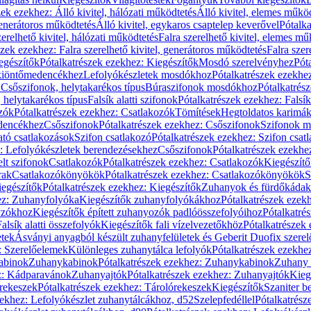
zek ezekhez: Álló kivitel, hálózati működtetés
Álló kivitel, elemes műkö
generátoros működtetés
Álló kivitel, egykaros csaptelep keverővel
Pótalka
erelhető kivitel, hálózati működtetés
Falra szerelhető kivitel, elemes mű
szek ezekhez: Falra szerelhető kivitel, generátoros működtetés
Falra szer
egészítők
Pótalkatrészek ezekhez: Kiegészítők
Mosdó szerelvényhez
Pót
 kiöntőmedencékhez
Lefolyókészletek mosdókhoz
Pótalkatrészek ezekhe
 Csőszifonok, helytakarékos típus
Búraszifonok mosdókhoz
Pótalkatrés
helytakarékos típus
Falsík alatti szifonok
Pótalkatrészek ezekhez: Falsík 
zók
Pótalkatrészek ezekhez: Csatlakozók
Tömítések
Hegtoldatos karimá
edencékhez
Csőszifonok
Pótalkatrészek ezekhez: Csőszifonok
Szifonok m
tó csatlakozások
Szifon csatlakozó
Pótalkatrészek ezekhez: Szifon csat
z: Lefolyókészletek berendezésekhez
Csőszifonok
Pótalkatrészek ezekhe
elt szifonok
Csatlakozók
Pótalkatrészek ezekhez: Csatlakozók
Kiegészít
rak
Csatlakozókönyökök
Pótalkatrészek ezekhez: Csatlakozókönyökök
S
egészítők
Pótalkatrészek ezekhez: Kiegészítők
Zuhanyok és fürdőkádak
ez: Zuhanyfolyóka
Kiegészítők zuhanyfolyókákhoz
Pótalkatrészek ezek
nyzókhoz
Kiegészítők épített zuhanyozók padlóösszefolyóihoz
Pótalkatré
alsík alatti összefolyók
Kiegészítők fali vízelvezetőkhöz
Pótalkatrészek 
etek
Ásványi anyagból készült zuhanyfelületek és Geberit Duofix szere
: Szerelőelemek
Különleges zuhanytálca lefolyók
Pótalkatrészek ezekhe
abinok
Zuhanykabinok
Pótalkatrészek ezekhez: Zuhanykabinok
Zuhany 
ez: Kádparavánok
Zuhanyajtók
Pótalkatrészek ezekhez: Zuhanyajtók
Kieg
rekeszek
Pótalkatrészek ezekhez: Tárolórekeszek
Kiegészítők
Szaniter b
zekhez: Lefolyókészlet zuhanytálcákhoz, d52
Szelepfedéllel
Pótalkatrész