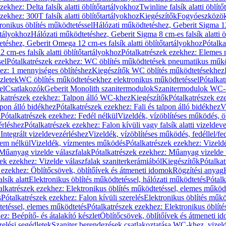
zekhez: Delta falsík alatti öblítőtartályokhoz
Twinline falsík alatti öblít
zekhez: 300T falsík alatti öblítőtartályokhoz
Kiegészítők
Fogyóeszközö
ronikus öblítés működtetéssel
Hálózati működtetéshez, Geberit Sigma 12 
rtályokhoz
Hálózati működtetéshez, Geberit Sigma 8 cm-es falsík alatti ö
téshez, Geberit Omega 12 cm-es falsík alatti öblítőtartályokhoz
Pótalk
cm-es falsík alatti öblítőtartályokhoz
Pótalkatrészek ezekhez: Elemes m
el
Pótalkatrészek ezekhez: WC öblítés működtetések pneumatikus műkö
ez: 1 mennyiséges öblítéshez
Kiegészítők WC öblítés működtetésekhez
zletek
WC öblítés működtetésekhez elektronikus működtetéssel
Pótalka
el
Csatlakozók
Geberit Monolith szanitermodulok
Szanitermodulok WC-
lkatrészek ezekhez: Talpon álló WC-khez
Kiegészítők
Pótalkatrészek ez
alpon álló bidékhez
Pótalkatrészek ezekhez: Fali és talpon álló bidékhez
V
l
Pótalkatrészek ezekhez: Fedél nélkül
Vizeldék, vízöblítéses működés, ö
érléshez
Pótalkatrészek ezekhez: Falon kívüli vagy falsík alatti vizeldev
Integrált vizeldevezérléshez
Vizeldék, vízöblítéses működés, fedéllel/fe
rem nélkül
Vizeldék, vízmentes működés
Pótalkatrészek ezekhez: Vizel
Műanyag vizelde válaszfalak
Pótalkatrészek ezekhez: Műanyag vizelde 
zek ezekhez: Vizelde válaszfalak szaniterkerámiából
Kiegészítők
Pótalka
 ezekhez: Öblítőcsövek, öblítőívek és átmeneti idomok
Rögzítési anyag
lsík alatt
Elektronikus öblítés működtetéssel, hálózati működtetés
Pótalk
alkatrészek ezekhez: Elektronikus öblítés működtetéssel, elemes működ
s
Pótalkatrészek ezekhez: Falon kívüli szerelés
Elektronikus öblítés műkö
tetéssel, elemes működtetés
Pótalkatrészek ezekhez: Elektronikus öblít
z: Beépítő- és átalakító készlet
Öblítőcsövek, öblítőívek és átmeneti i
elési segédletek
Szaniter berendezések csatlakoztatása WC-khez, vizel