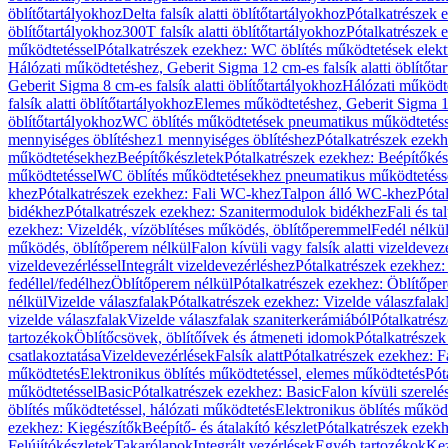
öblítőtartályokhoz
Delta falsík alatti öblítőtartályokhoz
Pótalkatrészek e
öblítőtartályokhoz
300T falsík alatti öblítőtartályokhoz
Pótalkatrészek e
működtetéssel
Pótalkatrészek ezekhez: WC öblítés működtetések elekt
Hálózati működtetéshez, Geberit Sigma 12 cm-es falsík alatti öblítőta
Geberit Sigma 8 cm-es falsík alatti öblítőtartályokhoz
Hálózati működte
falsík alatti öblítőtartályokhoz
Elemes működtetéshez, Geberit Sigma 12 
öblítőtartályokhoz
WC öblítés működtetések pneumatikus működtetéss
mennyiséges öblítéshez
1 mennyiséges öblítéshez
Pótalkatrészek ezekh
működtetésekhez
Beépítőkészletek
Pótalkatrészek ezekhez: Beépítőkés
működtetéssel
WC öblítés működtetésekhez pneumatikus működtetéss
khez
Pótalkatrészek ezekhez: Fali WC-khez
Talpon álló WC-khez
Póta
bidékhez
Pótalkatrészek ezekhez: Szanitermodulok bidékhez
Fali és t
ezekhez: Vizeldék, vízöblítéses működés, öblítőperemmel
Fedél nélkü
működés, öblítőperem nélkül
Falon kívüli vagy falsík alatti vizeldevez
vizeldevezérléssel
Integrált vizeldevezérléshez
Pótalkatrészek ezekhez: 
fedéllel/fedélhez
Öblítőperem nélkül
Pótalkatrészek ezekhez: Öblítőpe
nélkül
Vizelde válaszfalak
Pótalkatrészek ezekhez: Vizelde válaszfalak
vizelde válaszfalak
Vizelde válaszfalak szaniterkerámiából
Pótalkatrés
tartozékok
Öblítőcsövek, öblítőívek és átmeneti idomok
Pótalkatrészek
csatlakoztatása
Vizeldevezérlések
Falsík alatt
Pótalkatrészek ezekhez: Fa
működtetés
Elektronikus öblítés működtetéssel, elemes működtetés
Pót
működtetéssel
Basic
Pótalkatrészek ezekhez: Basic
Falon kívüli szerelé
öblítés működtetéssel, hálózati működtetés
Elektronikus öblítés működ
ezekhez: Kiegészítők
Beépítő- és átalakító készlet
Pótalkatrészek ezekhe
Felújítókészletek
Takarólapok
Integrált vezérlések
Egyéb tartozékok
Kez