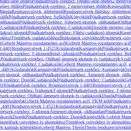
blítés-stop öblítés
Pótalkatrészek ezekhez: Öblítés-stop öblítés
2 mennyis
éges öblítés
Pótalkatrészek ezekhez: 2 mennyiséges öblítés
Kiegészítők
 Mepla
Rendszercsövek, többrétegű
Rendszercsövek fűtéshez, többréteg
kítők
Pótalkatrészek ezekhez: Szűkítők
Könyökök
Pótalkatrészek ezekh
ldhatatlan
Pótalkatrészek ezekhez: Átmeneti idomok, oldhatatlan
Oldhat
k
Csatlakozók
Pótalkatrészek ezekhez: Csatlakozók
Elosztók menetes csa
atlakozó idomok
Pótalkatrészek ezekhez: Fűtési csatlakozó idomok
Kiegé
mokhoz
Tömítések csatlakozókhoz
Burkolatok csövekhez
Rögzítések csö
z
Geberit Mapress rozsdamentes acél
Geberit Mapress rozsdamentes acé
 1.4401
Rendszercsövek 1.4521
Közdarabok
Karmantyúk
Pótalkatrészek
atrészek ezekhez: T-idomok
Belső cirkuláció
Pótalkatrészek ezekhez: Bel
k
Pótalkatrészek ezekhez: Oldható átmeneti idomok és csatlakozók
Axiál
alkatrészek ezekhez: Csatlakozók
Geberit Mapress rozsdamentes acél, 
1.4401
Közdarabok
Karmantyúk
Pótalkatrészek ezekhez: Karmantyúk
Sz
ti idomok, oldhatatlan
Pótalkatrészek ezekhez: Átmeneti idomok, oldha
ek ezekhez: Dugók
Csatlakozók
Pótalkatrészek ezekhez: Csatlakozók
Geb
01
Pótalkatrészek ezekhez: Rendszercsövek 1.4401
Rendszercsövek 1.4
katrészek ezekhez: Ívidomok
T-idomok
Pótalkatrészek ezekhez: T-idom
észek ezekhez: Oldható átmeneti idomok és csatlakozók
Dugók
Pótalkat
kompenzátorok
Geberit Mapress rozsdamentes acél, FKM kék
Pótalkatré
1.4401
Rendszercsövek 1.4521
Közdarabok
Karmantyúk
Pótalkatrészek
atrészek ezekhez: T-idomok
Átmeneti idomok, oldhatatlan
Pótalkatrésze
lakozók
Dugók
Pótalkatrészek ezekhez: Dugók
Kiegészítők Geberit Mapr
igetelések csövekhez és idomokhoz
Tömítések csövekhez és idomokho
ek karimás kötésekhez
Geberit Mapress Therm
Therm rendszercsövek
Id