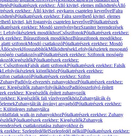
dtetés
Pótalkatrészek ezekhez: Álló kivitel, elemes működtetés
Álló
trészek ezekhez: Álló kivitel, egykaros csaptelep keverővel
Falra
ködtetés
Pótalkatrészek ezekhez: Falra szerelhető kivitel, elemes
elhető kivitel, két fogantyús csaptelep keverővel
Pótalkatrészek
alkatrészek ezekhez: Mosdó szerelvényhez
Szaniter berendezések
z: Lefolyókészletek mosdókhoz
Csőszifonok
Pótalkatrészek ezekhez:
zek ezekhez: Búraszifonok mosdókhoz
Búraszifonok mosdókhoz,
alatti szifonok
Mosdó csatlakozó
Pótalkatrészek ezekhez: Mosdó
k
Állócsövek
Hosszabbítók
Működtetések
Lefolyókészletek mosogató
osógép csatlakozóval
Pótalkatrészek ezekhez: Szifonok mosógép
lakozó
Kiegészítők
Pótalkatrészek ezekhez:
z: Csőszifonok
Falsík alatti szifonok
Pótalkatrészek ezekhez: Falsík
ők
Lefolyókészletek kiöntőkhöz
Pótalkatrészek ezekhez:
zifon csatlakozó
Pótalkatrészek ezekhez: Szifon
Zuhany
Padlóvíz-elvezetés zuhanyokhoz
Pótalkatrészek ezekhez:
hez: Kiegészítők zuhanyfolyókákhoz
Padlóösszefolyó épített
szek ezekhez: Kiegészítők épített zuhanyozók
ezekhez: Kiegészítők fali vízelvezetőkhöz
Zuhanytálcák és
lőelemek
Zuhanytálcák ásványi anyagból
Pótalkatrészek ezekhez:
z: Különleges zuhanytálca
oldalfalak walk-in zuhanyokhoz
Pótalkatrészek ezekhez: Zuhany
észítők
Pótalkatrészek ezekhez: Kiegészítők
Zuhanyok
erendezések csatlakoztatása zuhanyokhoz és
ek ezekhez: Szelepfedéllel
Szelepfedél nélkül
Pótalkatrészek ezekhez: