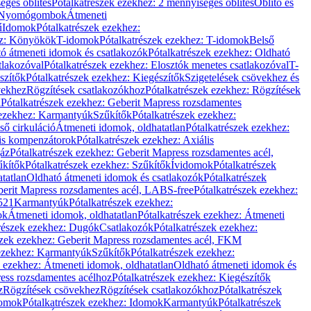
éges öblítés
Pótalkatrészek ezekhez: 2 mennyiséges öblítés
Öblítő és
Nyomógombok
Átmeneti
ű
Idomok
Pótalkatrészek ezekhez:
ez: Könyökök
T-idomok
Pótalkatrészek ezekhez: T-idomok
Belső
ó átmeneti idomok és csatlakozók
Pótalkatrészek ezekhez: Oldható
tlakozóval
Pótalkatrészek ezekhez: Elosztók menetes csatlakozóval
T-
szítők
Pótalkatrészek ezekhez: Kiegészítők
Szigetelések csövekhez és
vekhez
Rögzítések csatlakozókhoz
Pótalkatrészek ezekhez: Rögzítések
l
Pótalkatrészek ezekhez: Geberit Mapress rozsdamentes
 ezekhez: Karmantyúk
Szűkítők
Pótalkatrészek ezekhez:
ső cirkuláció
Átmeneti idomok, oldhatatlan
Pótalkatrészek ezekhez:
is kompenzátorok
Pótalkatrészek ezekhez: Axiális
gáz
Pótalkatrészek ezekhez: Geberit Mapress rozsdamentes acél,
űkítők
Pótalkatrészek ezekhez: Szűkítők
Ívidomok
Pótalkatrészek
tatlan
Oldható átmeneti idomok és csatlakozók
Pótalkatrészek
erit Mapress rozsdamentes acél, LABS-free
Pótalkatrészek ezekhez:
521
Karmantyúk
Pótalkatrészek ezekhez:
ok
Átmeneti idomok, oldhatatlan
Pótalkatrészek ezekhez: Átmeneti
részek ezekhez: Dugók
Csatlakozók
Pótalkatrészek ezekhez:
szek ezekhez: Geberit Mapress rozsdamentes acél, FKM
 ezekhez: Karmantyúk
Szűkítők
Pótalkatrészek ezekhez:
k ezekhez: Átmeneti idomok, oldhatatlan
Oldható átmeneti idomok és
ess rozsdamentes acélhoz
Pótalkatrészek ezekhez: Kiegészítők
z
Rögzítések csövekhez
Rögzítések csatlakozókhoz
Pótalkatrészek
omok
Pótalkatrészek ezekhez: Idomok
Karmantyúk
Pótalkatrészek