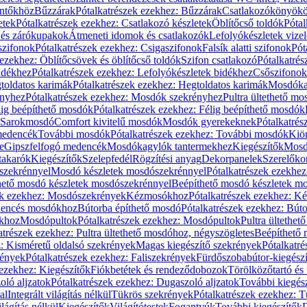
öntőkhöz
Bűzzárak
Pótalkatrészek ezekhez: Bűzzárak
Csatlakozókönyök
etek
Pótalkatrészek ezekhez: Csatlakozó készletek
Öblítőcső toldók
Pótal
 és zárókupakok
Átmeneti idomok és csatlakozók
Lefolyókészletek vize
szifonok
Pótalkatrészek ezekhez: Csigaszifonok
Falsík alatti szifonok
Pót
 ezekhez: Öblítőcsövek és öblítőcső toldók
Szifon csatlakozó
Pótalkatrés
idékhez
Pótalkatrészek ezekhez: Lefolyókészletek bidékhez
Csőszifonok
toldatos karimák
Pótalkatrészek ezekhez: Hegtoldatos karimák
Mosdóka
nyhez
Pótalkatrészek ezekhez: Mosdók szekrényhez
Pultra ültethető m
lig beépíthető mosdók
Pótalkatrészek ezekhez: Félig beépíthető mosdók
Sarokmosdó
Comfort kivitelű mosdók
Mosdók gyerekeknek
Pótalkatré
őmedencék
További mosdók
Pótalkatrészek ezekhez: További mosdók
Kiö
e
Gipszfelfogó medencék
Mosdókagylók tantermekhez
Kiegészítők
Mosdó
takarók
Kiegészítők
Szelepfedél
Rögzítési anyag
Dekorpanelek
Szerelőko
szekrénnyel
Mosdó készletek mosdószekrénnyel
Pótalkatrészek ezekhe
thető mosdó készletek mosdószekrénnyel
Beépíthető mosdó készletek m
ek ezekhez: Mosdószekrények
Kézmosókhoz
Pótalkatrészek ezekhez: 
edencés mosdókhoz
Bútorba építhető mosdó
Pótalkatrészek ezekhez: Bút
ókhoz
Mosdópultok
Pótalkatrészek ezekhez: Mosdópultok
Pultra ültethet
atrészek ezekhez: Pultra ültethető mosdóhoz, négyszögletes
Beépíthető
z: Kisméretű oldalsó szekrények
Magas kiegészítő szekrények
Pótalkatr
rények
Pótalkatrészek ezekhez: Faliszekrények
Fürdőszobabútor-kiegész
 ezekhez: Kiegészítők
Fiókbetétek és rendeződobozok
Törölközőtartó és 
oló aljzatok
Pótalkatrészek ezekhez: Dugaszoló aljzatok
További kiegés
al
Integrált világítás nélkül
Tükrös szekrények
Pótalkatrészek ezekhez: 
lágítás nélkül
Kiegészítők
Világítótestek
Fogantyúk
További kiegészítők
D