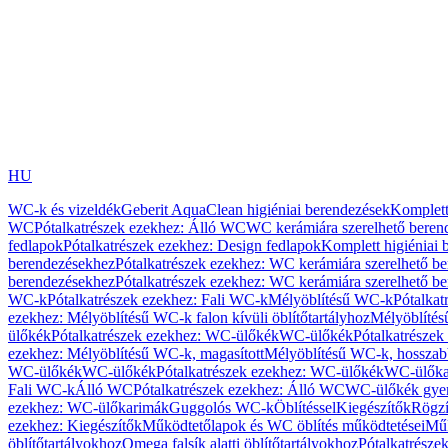
HU
WC-k és vizeldék
Geberit AquaClean higiéniai berendezések
Komplett
WC
Pótalkatrészek ezekhez: Álló WC
WC kerámiára szerelhető beren
fedlapok
Pótalkatrészek ezekhez: Design fedlapok
Komplett higiéniai
berendezésekhez
Pótalkatrészek ezekhez: WC kerámiára szerelhető b
berendezésekhez
Pótalkatrészek ezekhez: WC kerámiára szerelhető b
WC-k
Pótalkatrészek ezekhez: Fali WC-k
Mélyöblítésű WC-k
Pótalkat
ezekhez: Mélyöblítésű WC-k falon kívüli öblítőtartályhoz
Mélyöblíté
ülőkék
Pótalkatrészek ezekhez: WC-ülőkék
WC-ülőkék
Pótalkatrésze
ezekhez: Mélyöblítésű WC-k, magasított
Mélyöblítésű WC-k, hosszabb
WC-ülőkék
WC-ülőkék
Pótalkatrészek ezekhez: WC-ülőkék
WC-ülőka
Fali WC-k
Álló WC
Pótalkatrészek ezekhez: Álló WC
WC-ülőkék gye
ezekhez: WC-ülőkarimák
Guggolós WC-k
Öblítéssel
Kiegészítők
Rögzí
ezekhez: Kiegészítők
Működtetőlapok és WC öblítés működtetései
Műk
öblítőtartályokhoz
Omega falsík alatti öblítőtartályokhoz
Pótalkatrészek