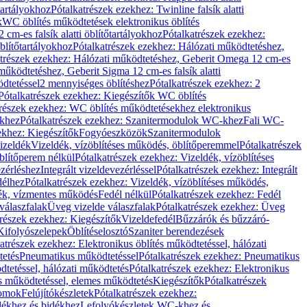
őtartályokhoz
Pótalkatrészek ezekhez: Twinline falsík alatti
k
WC öblítés működtetések elektronikus öblítés
cm-es falsík alatti öblítőtartályokhoz
Pótalkatrészek ezekhez:
blítőtartályokhoz
Pótalkatrészek ezekhez: Hálózati működtetéshez,
atrészek ezekhez: Hálózati működtetéshez, Geberit Omega 12 cm-es
űködtetéshez, Geberit Sigma 12 cm-es falsík alatti
dtetéssel
2 mennyiséges öblítéshez
Pótalkatrészek ezekhez: 2
Pótalkatrészek ezekhez: Kiegészítők WC öblítés
trészek ezekhez: WC öblítés működtetésekhez elektronikus
khez
Pótalkatrészek ezekhez: Szanitermodulok WC-khez
Fali WC-
ekhez: Kiegészítők
Fogyóeszközök
Szanitermodulok
izeldék
Vizeldék, vízöblítéses működés, öblítőperemmel
Pótalkatrészek
blítőperem nélkül
Pótalkatrészek ezekhez: Vizeldék, vízöblítéses
ezérléshez
Integrált vizeldevezérléssel
Pótalkatrészek ezekhez: Integrált
délhez
Pótalkatrészek ezekhez: Vizeldék, vízöblítéses működés,
dék, vízmentes működés
Fedél nélkül
Pótalkatrészek ezekhez: Fedél
válaszfalak
Üveg vizelde válaszfalak
Pótalkatrészek ezekhez: Üveg
trészek ezekhez: Kiegészítők
Vizeldefedél
Bűzzárók és bűzzáró-
Kifolyószelepek
Öblítéselosztó
Szaniter berendezések
atrészek ezekhez: Elektronikus öblítés működtetéssel, hálózati
tetés
Pneumatikus működtetéssel
Pótalkatrészek ezekhez: Pneumatikus
dtetéssel, hálózati működtetés
Pótalkatrészek ezekhez: Elektronikus
és működtetéssel, elemes működtetés
Kiegészítők
Pótalkatrészek
domok
Felújítókészletek
Pótalkatrészek ezekhez:
dékhez és bidékhez
Lefolyókészletek WC-khez és