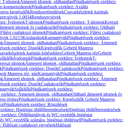
z: T-idomok
Átmeneti idomok, oldhatatlan
Pótalkatrészek ezekhez:
is kompenzátorok
Pótalkatrészek ezekhez: Axiális
ress kiegészítők
Rendszertömítések
Csavarkészletek karimás
zercsövek 1.0034
Rendszercsövek
khez: Ívidomok
T-idomok
Pótalkatrészek ezekhez: T-idomok
Kereszt
átmeneti idomok és csatlakozók
Pótalkatrészek ezekhez: Oldható
k
Fűtési csatlakozó idomok
Pótalkatrészek ezekhez: Fűtési csatlakozó
övek 1.0215
Közdarabok
Karmantyúk
Pótalkatrészek ezekhez:
ok
Átmeneti idomok, oldhatatlan
Pótalkatrészek ezekhez: Átmeneti
részek ezekhez: Dugók
Kiegészítők Geberit Mapress
savarkészletek karimás kötésekhez
Geberit Mapress réz
Geberit
Szűkítők
Ívidomok
Pótalkatrészek ezekhez: Ívidomok
T-
Kereszt idomok
Átmeneti idomok, oldhatatlan
Pótalkatrészek ezekhez:
k
Pótalkatrészek ezekhez: Dugók
Csatlakozók
Pótalkatrészek ezekhez:
erit Mapress réz, gáz
Karmantyúk
Pótalkatrészek ezekhez:
ok
Átmeneti idomok, oldhatatlan
Pótalkatrészek ezekhez: Átmeneti
részek ezekhez: Dugók
Csatlakozók
Pótalkatrészek ezekhez:
rmantyúk
Szűkítők
Pótalkatrészek ezekhez:
k ezekhez: Átmeneti idomok, oldhatatlan
Oldható átmeneti idomok és
ess rézhez
Pótalkatrészek ezekhez: Kiegészítők Geberit Mapress
oz
Pótalkatrészek ezekhez: Rögzítések
ezekhez: Higiéniai öblítőberendezések
Higiéniai öblítőberendezések
k ezekhez: Öblítőtartályok és WC-vezérlők higiéniai
 és WC-vezérlők számára, higiéniai öblítéssel
Pótalkatrészek ezekhez:
: Hálózati csatlakozó egységek
Hálózati