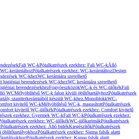
rendezések
Fali WC-k
Pótalkatrészek ezekhez: Fali WC-k
Álló
WC-kerámiához
Pótalkatrészek ezekhez: WC-kerámiához
Design
rendezések WC-khez
WC kerámiára szerelhető
t higiéniai berendezések WC-khez
WC kerámiára szerelhető
igiéniai berendezésekhez
Fogyóeszközök
WC-k és WC-ülőkék
Fali
Álló WC
Mélyöblítésű WC-k falon kívüli öblítőtartályhoz
Pótalkatrészek
tartály szaniterkerámiából készült WC-khez.
Monoblokk
WC-
omfort kivitelű WC-k
Mélyöblítésű WC-k, magasított
Pótalkatrészek
omfort kivitelű WC-ülőkék
Pótalkatrészek ezekhez: Comfort kivitelű
trészek ezekhez: Gyermek WC-k
Fali WC-k
Pótalkatrészek ezekhez:
Pótalkatrészek ezekhez: WC-ülőkék
WC-ülőkarimák
Pótalkatrészek
k
Pótalkatrészek ezekhez: Álló bidék
Kiegészítők
Pótalkatrészek
i öblítőtartályokhoz
Pótalkatrészek ezekhez: Sigma falsík alatti
tőtartályokhoz
Pótalkatrészek ezekhez: Kappa falsík alatti