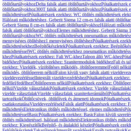
öblítőtartályokhoz
Delta falsík alatti öblítőtartályokhoz
Pótalkatrészek e
öblítőtartályokhoz
300T falsík alatti öblítőtartályokhoz
Pótalkatrészek e
működtetéssel
Pótalkatrészek ezekhez: WC öblítés működtetések elekt
Hálózati működtetéshez, Geberit Sigma 12 cm-es falsík alatti öblítőta
Geberit Sigma 8 cm-es falsík alatti öblítőtartályokhoz
Hálózati működte
falsík alatti öblítőtartályokhoz
Elemes működtetéshez, Geberit Sigma 12 
öblítőtartályokhoz
WC öblítés működtetések pneumatikus működtetéss
mennyiséges öblítéshez
1 mennyiséges öblítéshez
Pótalkatrészek ezekh
működtetésekhez
Beépítőkészletek
Pótalkatrészek ezekhez: Beépítőkés
működtetéssel
WC öblítés működtetésekhez pneumatikus működtetéss
khez
Pótalkatrészek ezekhez: Fali WC-khez
Talpon álló WC-khez
Póta
bidékhez
Pótalkatrészek ezekhez: Szanitermodulok bidékhez
Fali és t
ezekhez: Vizeldék, vízöblítéses működés, öblítőperemmel
Fedél nélkü
működés, öblítőperem nélkül
Falon kívüli vagy falsík alatti vizeldevez
vizeldevezérléssel
Integrált vizeldevezérléshez
Pótalkatrészek ezekhez: 
fedéllel/fedélhez
Öblítőperem nélkül
Pótalkatrészek ezekhez: Öblítőpe
nélkül
Vizelde válaszfalak
Pótalkatrészek ezekhez: Vizelde válaszfalak
vizelde válaszfalak
Vizelde válaszfalak szaniterkerámiából
Pótalkatrés
tartozékok
Öblítőcsövek, öblítőívek és átmeneti idomok
Pótalkatrészek
csatlakoztatása
Vizeldevezérlések
Falsík alatt
Pótalkatrészek ezekhez: Fa
működtetés
Elektronikus öblítés működtetéssel, elemes működtetés
Pót
működtetéssel
Basic
Pótalkatrészek ezekhez: Basic
Falon kívüli szerelé
öblítés működtetéssel, hálózati működtetés
Elektronikus öblítés működ
ezekhez: Kiegészítők
Beépítő- és átalakító készlet
Pótalkatrészek ezekhe
Felújítókészletek
Takarólapok
Integrált vezérlések
Egyéb tartozékok
Kez