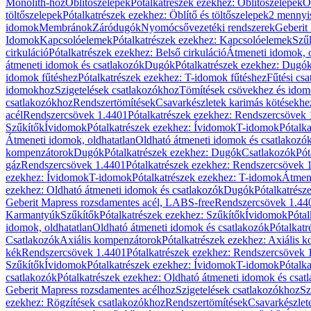
Monolith-hoz
Öblítőszelepek
Pótalkatrészek ezekhez: Öblítőszelepek
Ö
töltőszelepek
Pótalkatrészek ezekhez: Öblítő és töltőszelepek
2 mennyis
idomok
Membránok
Záródugók
Nyomócsővezetéki rendszerek
Geberit
Idomok
Kapcsolóelemek
Pótalkatrészek ezekhez: Kapcsolóelemek
Szű
cirkuláció
Pótalkatrészek ezekhez: Belső cirkuláció
Átmeneti idomok, o
átmeneti idomok és csatlakozók
Dugók
Pótalkatrészek ezekhez: Dugó
idomok fűtéshez
Pótalkatrészek ezekhez: T-idomok fűtéshez
Fűtési cs
idomokhoz
Szigetelések csatlakozókhoz
Tömítések csövekhez és ido
csatlakozókhoz
Rendszertömítések
Csavarkészletek karimás kötésekhe
acél
Rendszercsövek 1.4401
Pótalkatrészek ezekhez: Rendszercsövek
Szűkítők
Ívidomok
Pótalkatrészek ezekhez: Ívidomok
T-idomok
Pótalk
Átmeneti idomok, oldhatatlan
Oldható átmeneti idomok és csatlakozó
kompenzátorok
Dugók
Pótalkatrészek ezekhez: Dugók
Csatlakozók
Pót
gáz
Rendszercsövek 1.4401
Pótalkatrészek ezekhez: Rendszercsövek 
ezekhez: Ívidomok
T-idomok
Pótalkatrészek ezekhez: T-idomok
Átmene
ezekhez: Oldható átmeneti idomok és csatlakozók
Dugók
Pótalkatrész
Geberit Mapress rozsdamentes acél, LABS-free
Rendszercsövek 1.44
Karmantyúk
Szűkítők
Pótalkatrészek ezekhez: Szűkítők
Ívidomok
Pótal
idomok, oldhatatlan
Oldható átmeneti idomok és csatlakozók
Pótalkatr
Csatlakozók
Axiális kompenzátorok
Pótalkatrészek ezekhez: Axiális 
kék
Rendszercsövek 1.4401
Pótalkatrészek ezekhez: Rendszercsövek 
Szűkítők
Ívidomok
Pótalkatrészek ezekhez: Ívidomok
T-idomok
Pótalk
csatlakozók
Pótalkatrészek ezekhez: Oldható átmeneti idomok és csat
Geberit Mapress rozsdamentes acélhoz
Szigetelések csatlakozókhoz
Sz
ezekhez: Rögzítések csatlakozókhoz
Rendszertömítések
Csavarkészlet