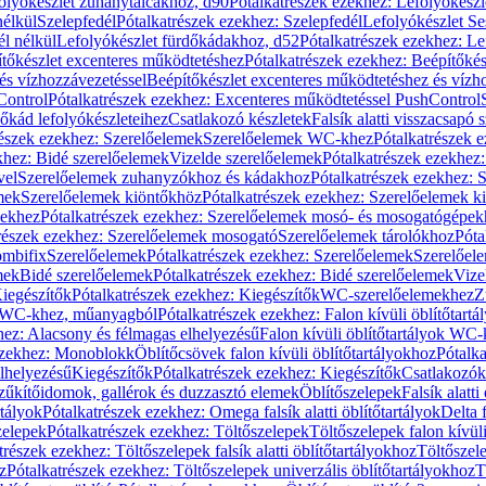
olyókészlet zuhanytálcákhoz, d90
Pótalkatrészek ezekhez: Lefolyókész
nélkül
Szelepfedél
Pótalkatrészek ezekhez: Szelepfedél
Lefolyókészlet Se
él nélkül
Lefolyókészlet fürdőkádakhoz, d52
Pótalkatrészek ezekhez: L
tőkészlet excenteres működtetéshez
Pótalkatrészek ezekhez: Beépítőké
és vízhozzávezetéssel
Beépítőkészlet excenteres működtetéshez és vízh
Control
Pótalkatrészek ezekhez: Excenteres működtetéssel PushControl
őkád lefolyókészleteihez
Csatlakozó készletek
Falsík alatti visszacsapó 
részek ezekhez: Szerelőelemek
Szerelőelemek WC-khez
Pótalkatrészek 
khez: Bidé szerelőelemek
Vizelde szerelőelemek
Pótalkatrészek ezekhez:
vel
Szerelőelemek zuhanyzókhoz és kádakhoz
Pótalkatrészek ezekhez:
mek
Szerelőelemek kiöntőkhöz
Pótalkatrészek ezekhez: Szerelőelemek k
pekhez
Pótalkatrészek ezekhez: Szerelőelemek mosó- és mosogatógépek
részek ezekhez: Szerelőelemek mosogató
Szerelőelemek tárolókhoz
Póta
ombifix
Szerelőelemek
Pótalkatrészek ezekhez: Szerelőelemek
Szerelőe
mek
Bidé szerelőelemek
Pótalkatrészek ezekhez: Bidé szerelőelemek
Vize
iegészítők
Pótalkatrészek ezekhez: Kiegészítők
WC-szerelőelemekhez
Z
ok WC-khez, műanyagból
Pótalkatrészek ezekhez: Falon kívüli öblítőta
hez: Alacsony és félmagas elhelyezésű
Falon kívüli öblítőtartályok WC-
ezekhez: Monoblokk
Öblítőcsövek falon kívüli öblítőtartályokhoz
Pótalka
lhelyezésű
Kiegészítők
Pótalkatrészek ezekhez: Kiegészítők
Csatlakozók
zűkítőidomok, gallérok és duzzasztó elemek
Öblítőszelepek
Falsík alatti
rtályok
Pótalkatrészek ezekhez: Omega falsík alatti öblítőtartályok
Delta f
zelepek
Pótalkatrészek ezekhez: Töltőszelepek
Töltőszelepek falon kívüli
trészek ezekhez: Töltőszelepek falsík alatti öblítőtartályokhoz
Töltőszel
z
Pótalkatrészek ezekhez: Töltőszelepek univerzális öblítőtartályokhoz
T