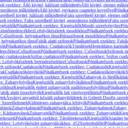
zek ezekhez: Álló kivitel, hálózati működtetés
Álló kivitel, elemes műkö
generátoros működtetés
Álló kivitel, egykaros csaptelep keverővel
Pótalka
erelhető kivitel, hálózati működtetés
Falra szerelhető kivitel, elemes mű
szek ezekhez: Falra szerelhető kivitel, generátoros működtetés
Falra szer
egészítők
Pótalkatrészek ezekhez: Kiegészítők
Mosdó szerelvényhez
Pót
 kiöntőmedencékhez
Lefolyókészletek mosdókhoz
Pótalkatrészek ezekhe
 Csőszifonok, helytakarékos típus
Búraszifonok mosdókhoz
Pótalkatrés
helytakarékos típus
Falsík alatti szifonok
Pótalkatrészek ezekhez: Falsík 
zók
Pótalkatrészek ezekhez: Csatlakozók
Tömítések
Hegtoldatos karimá
edencékhez
Csőszifonok
Pótalkatrészek ezekhez: Csőszifonok
Szifonok m
tó csatlakozások
Szifon csatlakozó
Pótalkatrészek ezekhez: Szifon csat
z: Lefolyókészletek berendezésekhez
Csőszifonok
Pótalkatrészek ezekhe
elt szifonok
Csatlakozók
Pótalkatrészek ezekhez: Csatlakozók
Kiegészít
rak
Csatlakozókönyökök
Pótalkatrészek ezekhez: Csatlakozókönyökök
S
egészítők
Pótalkatrészek ezekhez: Kiegészítők
Zuhanyok és fürdőkádak
ez: Zuhanyfolyóka
Kiegészítők zuhanyfolyókákhoz
Pótalkatrészek ezek
nyzókhoz
Kiegészítők épített zuhanyozók padlóösszefolyóihoz
Pótalkatré
alsík alatti összefolyók
Kiegészítők fali vízelvezetőkhöz
Pótalkatrészek 
etek
Ásványi anyagból készült zuhanyfelületek és Geberit Duofix szere
: Szerelőelemek
Különleges zuhanytálca lefolyók
Pótalkatrészek ezekhe
abinok
Zuhanykabinok
Pótalkatrészek ezekhez: Zuhanykabinok
Zuhany 
ez: Kádparavánok
Zuhanyajtók
Pótalkatrészek ezekhez: Zuhanyajtók
Kieg
rekeszek
Pótalkatrészek ezekhez: Tárolórekeszek
Kiegészítők
Szaniter b
zekhez: Lefolyókészlet zuhanytálcákhoz, d52
Szelepfedéllel
Pótalkatrész