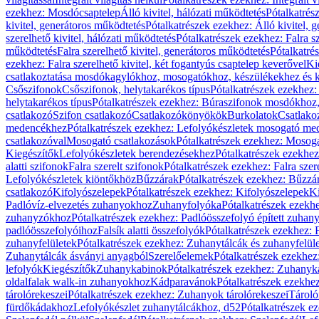
ezekhez: Mosdócsaptelep
Álló kivitel, hálózati működtetés
Pótalkatrés
kivitel, generátoros működtetés
Pótalkatrészek ezekhez: Álló kivitel, 
szerelhető kivitel, hálózati működtetés
Pótalkatrészek ezekhez: Falra sz
működtetés
Falra szerelhető kivitel, generátoros működtetés
Pótalkatré
ezekhez: Falra szerelhető kivitel, két fogantyús csaptelep keverővel
Ki
csatlakoztatása mosdókagylókhoz, mosogatókhoz, készülékekhez és
Csőszifonok
Csőszifonok, helytakarékos típus
Pótalkatrészek ezekhez:
helytakarékos típus
Pótalkatrészek ezekhez: Búraszifonok mosdókhoz, 
csatlakozó
Szifon csatlakozó
Csatlakozókönyökök
Burkolatok
Csatlako
medencékhez
Pótalkatrészek ezekhez: Lefolyókészletek mosogató m
csatlakozóval
Mosogató csatlakozások
Pótalkatrészek ezekhez: Mosoga
Kiegészítők
Lefolyókészletek berendezésekhez
Pótalkatrészek ezekhe
alatti szifonok
Falra szerelt szifonok
Pótalkatrészek ezekhez: Falra szer
Lefolyókészletek kiöntőkhöz
Bűzzárak
Pótalkatrészek ezekhez: Bűzzá
csatlakozó
Kifolyószelepek
Pótalkatrészek ezekhez: Kifolyószelepek
Ki
Padlóvíz-elvezetés zuhanyokhoz
Zuhanyfolyóka
Pótalkatrészek ezekh
zuhanyzókhoz
Pótalkatrészek ezekhez: Padlóösszefolyó épített zuha
padlóösszefolyóihoz
Falsík alatti összefolyók
Pótalkatrészek ezekhez: F
zuhanyfelületek
Pótalkatrészek ezekhez: Zuhanytálcák és zuhanyfelül
Zuhanytálcák ásványi anyagból
Szerelőelemek
Pótalkatrészek ezekhez
lefolyók
Kiegészítők
Zuhanykabinok
Pótalkatrészek ezekhez: Zuhanyk
oldalfalak walk-in zuhanyokhoz
Kádparavánok
Pótalkatrészek ezekh
tárolórekeszei
Pótalkatrészek ezekhez: Zuhanyok tárolórekeszei
Tároló
fürdőkádakhoz
Lefolyókészlet zuhanytálcákhoz, d52
Pótalkatrészek e