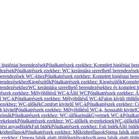
 higiéniai berendezések
Pótalkatrészek ezekhez: Komplett higiéniai be
dezések
Pótalkatrészek ezekhez: WC kerámiára szerelhető berendezések
 berendezések WC-khez
Pótalkatrészek ezekhez: Komplett higiéniai be
erendezésekhez
Kiegészítők
Pótalkatrészek ezekhez: Kiegészítők
Komplet
erendezésekhez
WC kerámiára szerelhető berendezésekhez és komplett h
részek ezekhez: Mélyöblítésű WC-k
Álló WC
Pótalkatrészek ezekhez: 
sű WC-k
Pótalkatrészek ezekhez: Mélyöblítésű WC-k
Falon kívüli öblítő
k ezekhez: WC-ülőkék
Comfort kivitelű WC-k
Pótalkatrészek ezekhez: C
 kivitel
Pótalkatrészek ezekhez: Mélyöblítésű WC-k, hosszabb kivitel
C
rimák
Pótalkatrészek ezekhez: WC-ülőkarimák
Gyermek WC-k
Pótalka
rekeknek
Pótalkatrészek ezekhez: WC-ülőkék gyerekeknek
WC-ülőkék
tési anyag
Bidék
Fali bidék
Pótalkatrészek ezekhez: Fali bidék
Álló bidé
ödtetőlapok
Pótalkatrészek ezekhez: Működtetőlapok
Sigma falsík alatt
 ezekhez: Omega falsík alatti öblítőtartályokhoz
Kappa falsík alatti öblí