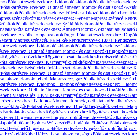
omok
Pótalkatrészek ezekhez: Ívidomok
T-idomok
Pótalkatrészek ezekhe
k
Pótalkatrészek ezekhez: Oldható átmeneti idomok és csatlakozók
Axiál
zó idomok
Pótalkatrészek ezekhez: Fűtési csatlakozó idomok
Geberit Map
press szénacél
Pótalkatrészek ezekhez: Geberit Mapress szénacél
Rends
Szűkítők
Pótalkatrészek ezekhez: Szűkítők
Ívidomok
Pótalkatrészek eze
hatatlan
Pótalkatrészek ezekhez: Átmeneti idomok, oldhatatlan
Oldható 
k ezekhez: Axiális kompenzátorok
Dugók
Pótalkatrészek ezekhez: Dugó
 Geberit Mapress szénacél, FKM kék
Rendszercsövek 1.0034
Rendszercs
katrészek ezekhez: Ívidomok
T-idomok
Pótalkatrészek ezekhez: T-idom
észek ezekhez: Oldható átmeneti idomok és csatlakozók
Dugók
Pótalkat
z
Rögzítések csövekhez
Rögzítések csatlakozókhoz
Rendszertömítések
C
Pótalkatrészek ezekhez: Karmantyúk
Szűkítők
Pótalkatrészek ezekhez: 
zek ezekhez: Belső cirkuláció
Kereszt idomok
Pótalkatrészek ezekhez: 
k
Pótalkatrészek ezekhez: Oldható átmeneti idomok és csatlakozók
Dugó
 csatlakozó idomok
Geberit Mapress réz, gáz
Pótalkatrészek ezekhez: Geb
katrészek ezekhez: Ívidomok
T-idomok
Pótalkatrészek ezekhez: T-idom
észek ezekhez: Oldható átmeneti idomok és csatlakozók
Dugók
Pótalkat
Geberit Mapress réz, FKM kék
Karmantyúk
Pótalkatrészek ezekhez: Ka
atrészek ezekhez: T-idomok
Átmeneti idomok, oldhatatlan
Pótalkatrésze
lakozók
Dugók
Pótalkatrészek ezekhez: Dugók
Kiegészítők Geberit Mapr
oz
Burkolatok csövekhez
Rögzítések csövekhez
Rögzítések csatlakozókh
z
Geberit higiéniai rendszer
Higiéniai öblítőberendezések
Pótalkatrészek 
ólapok
Öblítőtartályok és WC-vezérlők higiéniai öblítéssel
Pótalkatrésze
ez: Beépíthető higiéniai öblítőberendezések
Kiegészítők öblítőtartályok
sel
Érzékelők
Kábel
Hálózati csatlakozó egységek
Pótalkatrészek ezekhez