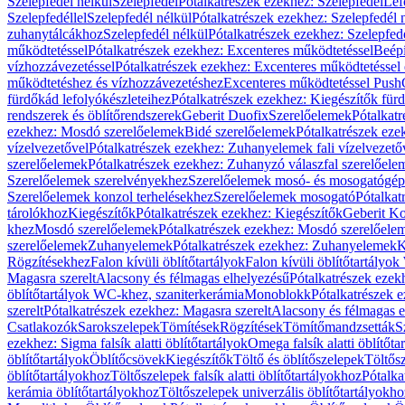
Szelepfedél nélkül
Szelepfedél
Pótalkatrészek ezekhez: Szelepfedél
Lef
Szelepfedéllel
Szelepfedél nélkül
Pótalkatrészek ezekhez: Szelepfedél 
zuhanytálcákhoz
Szelepfedél nélkül
Pótalkatrészek ezekhez: Szelepfed
működtetéssel
Pótalkatrészek ezekhez: Excenteres működtetéssel
Beépí
vízhozzávezetéssel
Pótalkatrészek ezekhez: Excenteres működtetéssel 
működtetéshez és vízhozzávezetéshez
Excenteres működtetéssel Push
fürdőkád lefolyókészleteihez
Pótalkatrészek ezekhez: Kiegészítők fürd
rendszerek és öblítőrendszerek
Geberit Duofix
Szerelőelemek
Pótalkat
ezekhez: Mosdó szerelőelemek
Bidé szerelőelemek
Pótalkatrészek eze
vízelvezetővel
Pótalkatrészek ezekhez: Zuhanyelemek fali vízelvezető
szerelőelemek
Pótalkatrészek ezekhez: Zuhanyzó válaszfal szerelőele
Szerelőelemek szerelvényekhez
Szerelőelemek mosó- és mosogatógé
Szerelőelemek konzol terhelésekhez
Szerelőelemek mosogató
Pótalkat
tárolókhoz
Kiegészítők
Pótalkatrészek ezekhez: Kiegészítők
Geberit K
khez
Mosdó szerelőelemek
Pótalkatrészek ezekhez: Mosdó szerelőele
szerelőelemek
Zuhanyelemek
Pótalkatrészek ezekhez: Zuhanyelemek
K
Rögzítésekhez
Falon kívüli öblítőtartályok
Falon kívüli öblítőtartály
Magasra szerelt
Alacsony és félmagas elhelyezésű
Pótalkatrészek ezek
öblítőtartályok WC-khez, szaniterkerámia
Monoblokk
Pótalkatrészek 
szerelt
Pótalkatrészek ezekhez: Magasra szerelt
Alacsony és félmagas e
Csatlakozók
Sarokszelepek
Tömítések
Rögzítések
Tömítőmandzsetták
S
ezekhez: Sigma falsík alatti öblítőtartályok
Omega falsík alatti öblítőta
öblítőtartályok
Öblítőcsövek
Kiegészítők
Töltő és öblítőszelepek
Töltős
öblítőtartályokhoz
Töltőszelepek falsík alatti öblítőtartályokhoz
Pótalka
kerámia öblítőtartályokhoz
Töltőszelepek univerzális öblítőtartályokho