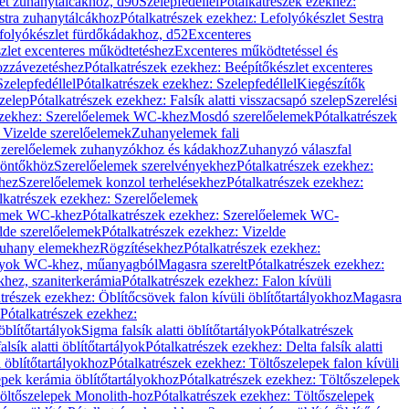
let zuhanytálcákhoz, d90
Szelepfedéllel
Pótalkatrészek ezekhez:
stra zuhanytálcákhoz
Pótalkatrészek ezekhez: Lefolyókészlet Sestra
efolyókészlet fürdőkádakhoz, d52
Excenteres
szlet excenteres működtetéshez
Excenteres működtetéssel és
ozzávezetéshez
Pótalkatrészek ezekhez: Beépítőkészlet excenteres
Szelepfedéllel
Pótalkatrészek ezekhez: Szelepfedéllel
Kiegészítők
szelep
Pótalkatrészek ezekhez: Falsík alatti visszacsapó szelep
Szerelési
ezekhez: Szerelőelemek WC-khez
Mosdó szerelőelemek
Pótalkatrészek
 Vizelde szerelőelemek
Zuhanyelemek fali
 Szerelőelemek zuhanyzókhoz és kádakhoz
Zuhanyzó válaszfal
iöntőkhöz
Szerelőelemek szerelvényekhez
Pótalkatrészek ezekhez:
hez
Szerelőelemek konzol terhelésekhez
Pótalkatrészek ezekhez:
lkatrészek ezekhez: Szerelőelemek
lemek WC-khez
Pótalkatrészek ezekhez: Szerelőelemek WC-
lde szerelőelemek
Pótalkatrészek ezekhez: Vizelde
uhany elemekhez
Rögzítésekhez
Pótalkatrészek ezekhez:
rtályok WC-khez, műanyagból
Magasra szerelt
Pótalkatrészek ezekhez:
khez, szaniterkerámia
Pótalkatrészek ezekhez: Falon kívüli
trészek ezekhez: Öblítőcsövek falon kívüli öblítőtartályokhoz
Magasra
Pótalkatrészek ezekhez:
 öblítőtartályok
Sigma falsík alatti öblítőtartályok
Pótalkatrészek
alsík alatti öblítőtartályok
Pótalkatrészek ezekhez: Delta falsík alatti
 öblítőtartályokhoz
Pótalkatrészek ezekhez: Töltőszelepek falon kívüli
epek kerámia öblítőtartályokhoz
Pótalkatrészek ezekhez: Töltőszelepek
öltőszelepek Monolith-hoz
Pótalkatrészek ezekhez: Töltőszelepek