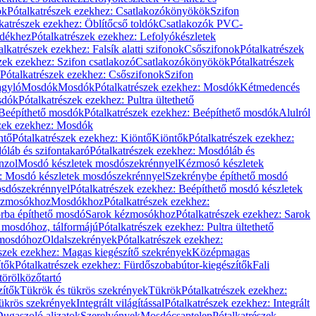
ök
Pótalkatrészek ezekhez: Csatlakozókönyökök
Szifon
katrészek ezekhez: Öblítőcső toldók
Csatlakozók PVC-
ldékhez
Pótalkatrészek ezekhez: Lefolyókészletek
alkatrészek ezekhez: Falsík alatti szifonok
Csőszifonok
Pótalkatrészek
zek ezekhez: Szifon csatlakozó
Csatlakozókönyökök
Pótalkatrészek
Pótalkatrészek ezekhez: Csőszifonok
Szifon
gyló
Mosdók
Mosdók
Pótalkatrészek ezekhez: Mosdók
Kétmedencés
osdók
Pótalkatrészek ezekhez: Pultra ültethető
Beépíthető mosdók
Pótalkatrészek ezekhez: Beépíthető mosdók
Alulról
szek ezekhez: Mosdók
ntő
Pótalkatrészek ezekhez: Kiöntő
Kiöntők
Pótalkatrészek ezekhez:
láb és szifontakaró
Pótalkatrészek ezekhez: Mosdóláb és
nzol
Mosdó készletek mosdószekrénnyel
Kézmosó készletek
z: Mosdó készletek mosdószekrénnyel
Szekrénybe építhető mosdó
osdószekrénnyel
Pótalkatrészek ezekhez: Beépíthető mosdó készletek
Kézmosókhoz
Mosdókhoz
Pótalkatrészek ezekhez:
orba építhető mosdó
Sarok kézmosókhoz
Pótalkatrészek ezekhez: Sarok
ő mosdóhoz, tálformájú
Pótalkatrészek ezekhez: Pultra ültethető
 mosdóhoz
Oldalszekrények
Pótalkatrészek ezekhez:
észek ezekhez: Magas kiegészítő szekrények
Középmagas
ítők
Pótalkatrészek ezekhez: Fürdőszobabútor-kiegészítők
Fali
törölközőtartó
zítők
Tükrök és tükrös szekrények
Tükrök
Pótalkatrészek ezekhez:
Tükrös szekrények
Integrált világítással
Pótalkatrészek ezekhez: Integrált
ugaszoló aljzatok
Szerelvények
Mosdócsaptelep
Pótalkatrészek