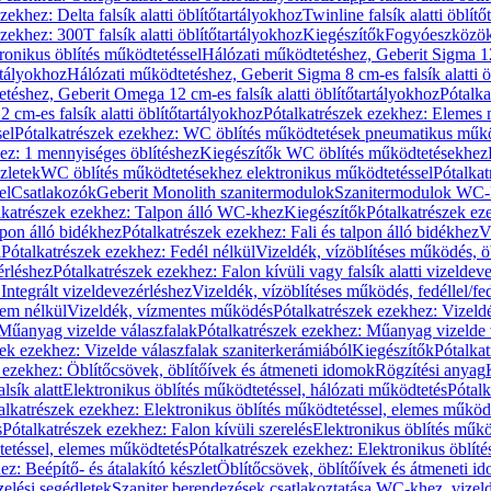
zekhez: Delta falsík alatti öblítőtartályokhoz
Twinline falsík alatti öblít
zekhez: 300T falsík alatti öblítőtartályokhoz
Kiegészítők
Fogyóeszközö
ronikus öblítés működtetéssel
Hálózati működtetéshez, Geberit Sigma 12 
rtályokhoz
Hálózati működtetéshez, Geberit Sigma 8 cm-es falsík alatti ö
téshez, Geberit Omega 12 cm-es falsík alatti öblítőtartályokhoz
Pótalk
cm-es falsík alatti öblítőtartályokhoz
Pótalkatrészek ezekhez: Elemes m
el
Pótalkatrészek ezekhez: WC öblítés működtetések pneumatikus műkö
ez: 1 mennyiséges öblítéshez
Kiegészítők WC öblítés működtetésekhez
zletek
WC öblítés működtetésekhez elektronikus működtetéssel
Pótalka
el
Csatlakozók
Geberit Monolith szanitermodulok
Szanitermodulok WC-
lkatrészek ezekhez: Talpon álló WC-khez
Kiegészítők
Pótalkatrészek ez
alpon álló bidékhez
Pótalkatrészek ezekhez: Fali és talpon álló bidékhez
V
l
Pótalkatrészek ezekhez: Fedél nélkül
Vizeldék, vízöblítéses működés, ö
érléshez
Pótalkatrészek ezekhez: Falon kívüli vagy falsík alatti vizeldev
Integrált vizeldevezérléshez
Vizeldék, vízöblítéses működés, fedéllel/fe
rem nélkül
Vizeldék, vízmentes működés
Pótalkatrészek ezekhez: Vizel
Műanyag vizelde válaszfalak
Pótalkatrészek ezekhez: Műanyag vizelde 
zek ezekhez: Vizelde válaszfalak szaniterkerámiából
Kiegészítők
Pótalka
 ezekhez: Öblítőcsövek, öblítőívek és átmeneti idomok
Rögzítési anyag
lsík alatt
Elektronikus öblítés működtetéssel, hálózati működtetés
Pótalk
alkatrészek ezekhez: Elektronikus öblítés működtetéssel, elemes működ
s
Pótalkatrészek ezekhez: Falon kívüli szerelés
Elektronikus öblítés műkö
tetéssel, elemes működtetés
Pótalkatrészek ezekhez: Elektronikus öblít
z: Beépítő- és átalakító készlet
Öblítőcsövek, öblítőívek és átmeneti i
elési segédletek
Szaniter berendezések csatlakoztatása WC-khez, vizel