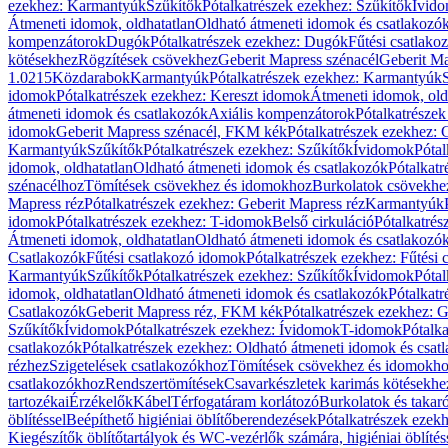
ezekhez: Karmantyúk
Szűkítők
Pótalkatrészek ezekhez: Szűkítők
Ívid
Átmeneti idomok, oldhatatlan
Oldható átmeneti idomok és csatlakozó
kompenzátorok
Dugók
Pótalkatrészek ezekhez: Dugók
Fűtési csatlako
kötésekhez
Rögzítések csövekhez
Geberit Mapress szénacél
Geberit Ma
1.0215
Közdarabok
Karmantyúk
Pótalkatrészek ezekhez: Karmantyúk
idomok
Pótalkatrészek ezekhez: Kereszt idomok
Átmeneti idomok, old
átmeneti idomok és csatlakozók
Axiális kompenzátorok
Pótalkatrésze
idomok
Geberit Mapress szénacél, FKM kék
Pótalkatrészek ezekhez:
Karmantyúk
Szűkítők
Pótalkatrészek ezekhez: Szűkítők
Ívidomok
Pótal
idomok, oldhatatlan
Oldható átmeneti idomok és csatlakozók
Pótalkatr
szénacélhoz
Tömítések csövekhez és idomokhoz
Burkolatok csövekhe
Mapress réz
Pótalkatrészek ezekhez: Geberit Mapress réz
Karmantyúk
idomok
Pótalkatrészek ezekhez: T-idomok
Belső cirkuláció
Pótalkatrés
Átmeneti idomok, oldhatatlan
Oldható átmeneti idomok és csatlakozó
Csatlakozók
Fűtési csatlakozó idomok
Pótalkatrészek ezekhez: Fűtési
Karmantyúk
Szűkítők
Pótalkatrészek ezekhez: Szűkítők
Ívidomok
Pótal
idomok, oldhatatlan
Oldható átmeneti idomok és csatlakozók
Pótalkatr
Csatlakozók
Geberit Mapress réz, FKM kék
Pótalkatrészek ezekhez: 
Szűkítők
Ívidomok
Pótalkatrészek ezekhez: Ívidomok
T-idomok
Pótalk
csatlakozók
Pótalkatrészek ezekhez: Oldható átmeneti idomok és csat
rézhez
Szigetelések csatlakozókhoz
Tömítések csövekhez és idomokh
csatlakozókhoz
Rendszertömítések
Csavarkészletek karimás kötésekhe
tartozékai
Érzékelők
Kábel
Térfogatáram korlátozó
Burkolatok és takar
öblítéssel
Beépíthető higiéniai öblítőberendezések
Pótalkatrészek ezekh
Kiegészítők öblítőtartályok és WC-vezérlők számára, higiéniai öblítés