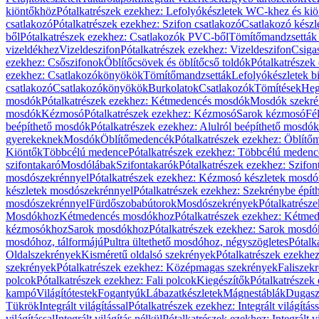
kiöntőkhöz
Pótalkatrészek ezekhez: Lefolyókészletek WC-khez és ki
csatlakozó
Pótalkatrészek ezekhez: Szifon csatlakozó
Csatlakozó készl
ből
Pótalkatrészek ezekhez: Csatlakozók PVC-ből
Tömítőmandzsetták
vizeldékhez
Vizeldeszifon
Pótalkatrészek ezekhez: Vizeldeszifon
Csiga
ezekhez: Csőszifonok
Öblítőcsövek és öblítőcső toldók
Pótalkatrészek
ezekhez: Csatlakozókönyökök
Tömítőmandzsetták
Lefolyókészletek b
csatlakozó
Csatlakozókönyökök
Burkolatok
Csatlakozók
Tömítések
Heg
mosdók
Pótalkatrészek ezekhez: Kétmedencés mosdók
Mosdók szekré
mosdók
Kézmosó
Pótalkatrészek ezekhez: Kézmosó
Sarok kézmosó
Fé
beépíthető mosdók
Pótalkatrészek ezekhez: Alulról beépíthető mosdók
gyerekeknek
Mosdók
Öblítőmedencék
Pótalkatrészek ezekhez: Öblít
Kiöntők
Többcélú medence
Pótalkatrészek ezekhez: Többcélú medenc
szifontakaró
Mosdólábak
Szifontakarók
Pótalkatrészek ezekhez: Szifon
mosdószekrénnyel
Pótalkatrészek ezekhez: Kézmosó készletek mosdó
készletek mosdószekrénnyel
Pótalkatrészek ezekhez: Szekrénybe épí
mosdószekrénnyel
Fürdőszobabútorok
Mosdószekrények
Pótalkatrész
Mosdókhoz
Kétmedencés mosdókhoz
Pótalkatrészek ezekhez: Kétm
kézmosókhoz
Sarok mosdókhoz
Pótalkatrészek ezekhez: Sarok mosd
mosdóhoz, tálformájú
Pultra ültethető mosdóhoz, négyszögletes
Pótalk
Oldalszekrények
Kisméretű oldalsó szekrények
Pótalkatrészek ezekhe
szekrények
Pótalkatrészek ezekhez: Középmagas szekrények
Faliszek
polcok
Pótalkatrészek ezekhez: Fali polcok
Kiegészítők
Pótalkatrészek
kampó
Világítótestek
Fogantyúk
Lábazatkészletek
Mágnestáblák
Dugasz
Tükrök
Integrált világítással
Pótalkatrészek ezekhez: Integrált világításs
világítással
Integrált világítás nélkül
Pótalkatrészek ezekhez: Integrált vi