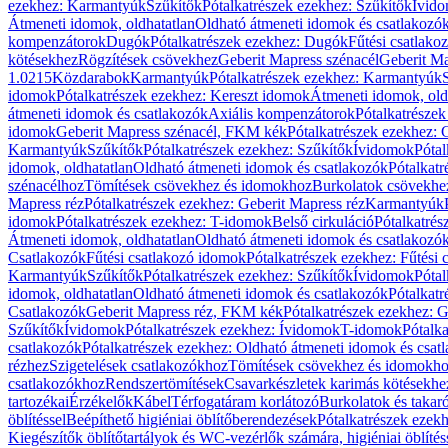
ezekhez: Karmantyúk
Szűkítők
Pótalkatrészek ezekhez: Szűkítők
Ívid
Átmeneti idomok, oldhatatlan
Oldható átmeneti idomok és csatlakozó
kompenzátorok
Dugók
Pótalkatrészek ezekhez: Dugók
Fűtési csatlako
kötésekhez
Rögzítések csövekhez
Geberit Mapress szénacél
Geberit Ma
1.0215
Közdarabok
Karmantyúk
Pótalkatrészek ezekhez: Karmantyúk
idomok
Pótalkatrészek ezekhez: Kereszt idomok
Átmeneti idomok, old
átmeneti idomok és csatlakozók
Axiális kompenzátorok
Pótalkatrésze
idomok
Geberit Mapress szénacél, FKM kék
Pótalkatrészek ezekhez:
Karmantyúk
Szűkítők
Pótalkatrészek ezekhez: Szűkítők
Ívidomok
Pótal
idomok, oldhatatlan
Oldható átmeneti idomok és csatlakozók
Pótalkatr
szénacélhoz
Tömítések csövekhez és idomokhoz
Burkolatok csövekhe
Mapress réz
Pótalkatrészek ezekhez: Geberit Mapress réz
Karmantyúk
idomok
Pótalkatrészek ezekhez: T-idomok
Belső cirkuláció
Pótalkatrés
Átmeneti idomok, oldhatatlan
Oldható átmeneti idomok és csatlakozó
Csatlakozók
Fűtési csatlakozó idomok
Pótalkatrészek ezekhez: Fűtési
Karmantyúk
Szűkítők
Pótalkatrészek ezekhez: Szűkítők
Ívidomok
Pótal
idomok, oldhatatlan
Oldható átmeneti idomok és csatlakozók
Pótalkatr
Csatlakozók
Geberit Mapress réz, FKM kék
Pótalkatrészek ezekhez: 
Szűkítők
Ívidomok
Pótalkatrészek ezekhez: Ívidomok
T-idomok
Pótalk
csatlakozók
Pótalkatrészek ezekhez: Oldható átmeneti idomok és csat
rézhez
Szigetelések csatlakozókhoz
Tömítések csövekhez és idomokh
csatlakozókhoz
Rendszertömítések
Csavarkészletek karimás kötésekhe
tartozékai
Érzékelők
Kábel
Térfogatáram korlátozó
Burkolatok és takar
öblítéssel
Beépíthető higiéniai öblítőberendezések
Pótalkatrészek ezekh
Kiegészítők öblítőtartályok és WC-vezérlők számára, higiéniai öblítés