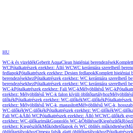
HU
WC-k és vizeldék
Geberit AquaClean higiéniai berendezések
Komplett
WC
Pótalkatrészek ezekhez: Álló WC
WC kerámiára szerelhető beren
fedlapok
Pótalkatrészek ezekhez: Design fedlapok
Komplett higiéniai
berendezésekhez
Pótalkatrészek ezekhez: WC kerámiára szerelhető b
berendezésekhez
Pótalkatrészek ezekhez: WC kerámiára szerelhető b
WC-k
Pótalkatrészek ezekhez: Fali WC-k
Mélyöblítésű WC-k
Pótalkat
ezekhez: Mélyöblítésű WC-k falon kívüli öblítőtartályhoz
Mélyöblíté
ülőkék
Pótalkatrészek ezekhez: WC-ülőkék
WC-ülőkék
Pótalkatrésze
ezekhez: Mélyöblítésű WC-k, magasított
Mélyöblítésű WC-k, hosszabb
WC-ülőkék
WC-ülőkék
Pótalkatrészek ezekhez: WC-ülőkék
WC-ülőka
Fali WC-k
Álló WC
Pótalkatrészek ezekhez: Álló WC
WC-ülőkék gye
ezekhez: WC-ülőkarimák
Guggolós WC-k
Öblítéssel
Kiegészítők
Rögzí
ezekhez: Kiegészítők
Működtetőlapok és WC öblítés működtetései
Műk
öblítőtartályokhoz
Omega falsík alatti öblítőtartályokhoz
Pótalkatrészek