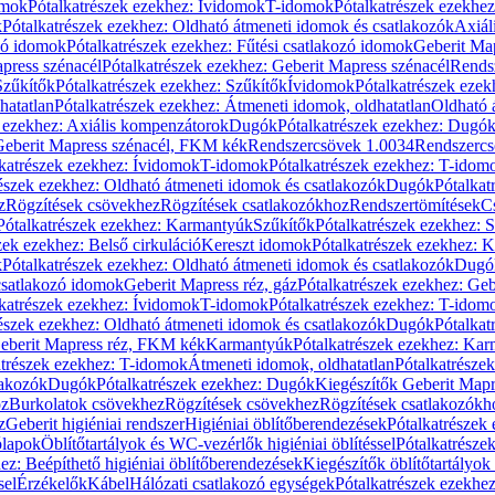
omok
Pótalkatrészek ezekhez: Ívidomok
T-idomok
Pótalkatrészek ezekhe
k
Pótalkatrészek ezekhez: Oldható átmeneti idomok és csatlakozók
Axiál
zó idomok
Pótalkatrészek ezekhez: Fűtési csatlakozó idomok
Geberit Map
press szénacél
Pótalkatrészek ezekhez: Geberit Mapress szénacél
Rends
Szűkítők
Pótalkatrészek ezekhez: Szűkítők
Ívidomok
Pótalkatrészek eze
hatatlan
Pótalkatrészek ezekhez: Átmeneti idomok, oldhatatlan
Oldható 
k ezekhez: Axiális kompenzátorok
Dugók
Pótalkatrészek ezekhez: Dugó
 Geberit Mapress szénacél, FKM kék
Rendszercsövek 1.0034
Rendszercs
katrészek ezekhez: Ívidomok
T-idomok
Pótalkatrészek ezekhez: T-idom
észek ezekhez: Oldható átmeneti idomok és csatlakozók
Dugók
Pótalkat
z
Rögzítések csövekhez
Rögzítések csatlakozókhoz
Rendszertömítések
C
Pótalkatrészek ezekhez: Karmantyúk
Szűkítők
Pótalkatrészek ezekhez: 
zek ezekhez: Belső cirkuláció
Kereszt idomok
Pótalkatrészek ezekhez: 
k
Pótalkatrészek ezekhez: Oldható átmeneti idomok és csatlakozók
Dugó
 csatlakozó idomok
Geberit Mapress réz, gáz
Pótalkatrészek ezekhez: Geb
katrészek ezekhez: Ívidomok
T-idomok
Pótalkatrészek ezekhez: T-idom
észek ezekhez: Oldható átmeneti idomok és csatlakozók
Dugók
Pótalkat
Geberit Mapress réz, FKM kék
Karmantyúk
Pótalkatrészek ezekhez: Ka
atrészek ezekhez: T-idomok
Átmeneti idomok, oldhatatlan
Pótalkatrésze
lakozók
Dugók
Pótalkatrészek ezekhez: Dugók
Kiegészítők Geberit Mapr
oz
Burkolatok csövekhez
Rögzítések csövekhez
Rögzítések csatlakozókh
z
Geberit higiéniai rendszer
Higiéniai öblítőberendezések
Pótalkatrészek 
ólapok
Öblítőtartályok és WC-vezérlők higiéniai öblítéssel
Pótalkatrésze
ez: Beépíthető higiéniai öblítőberendezések
Kiegészítők öblítőtartályok
sel
Érzékelők
Kábel
Hálózati csatlakozó egységek
Pótalkatrészek ezekhez