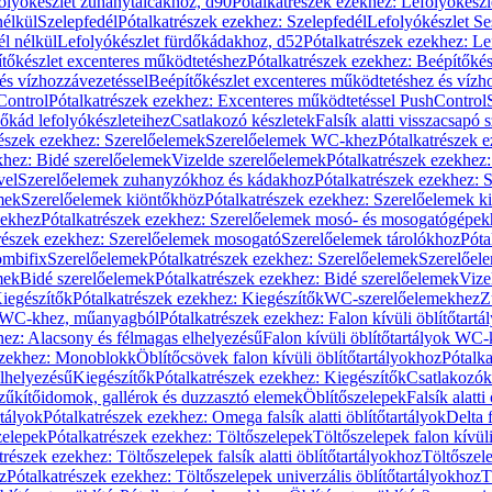
olyókészlet zuhanytálcákhoz, d90
Pótalkatrészek ezekhez: Lefolyókész
nélkül
Szelepfedél
Pótalkatrészek ezekhez: Szelepfedél
Lefolyókészlet Se
él nélkül
Lefolyókészlet fürdőkádakhoz, d52
Pótalkatrészek ezekhez: L
tőkészlet excenteres működtetéshez
Pótalkatrészek ezekhez: Beépítőké
és vízhozzávezetéssel
Beépítőkészlet excenteres működtetéshez és vízh
Control
Pótalkatrészek ezekhez: Excenteres működtetéssel PushControl
őkád lefolyókészleteihez
Csatlakozó készletek
Falsík alatti visszacsapó 
részek ezekhez: Szerelőelemek
Szerelőelemek WC-khez
Pótalkatrészek 
khez: Bidé szerelőelemek
Vizelde szerelőelemek
Pótalkatrészek ezekhez:
vel
Szerelőelemek zuhanyzókhoz és kádakhoz
Pótalkatrészek ezekhez:
mek
Szerelőelemek kiöntőkhöz
Pótalkatrészek ezekhez: Szerelőelemek k
pekhez
Pótalkatrészek ezekhez: Szerelőelemek mosó- és mosogatógépek
részek ezekhez: Szerelőelemek mosogató
Szerelőelemek tárolókhoz
Póta
ombifix
Szerelőelemek
Pótalkatrészek ezekhez: Szerelőelemek
Szerelőe
mek
Bidé szerelőelemek
Pótalkatrészek ezekhez: Bidé szerelőelemek
Vize
iegészítők
Pótalkatrészek ezekhez: Kiegészítők
WC-szerelőelemekhez
Z
ok WC-khez, műanyagból
Pótalkatrészek ezekhez: Falon kívüli öblítőta
hez: Alacsony és félmagas elhelyezésű
Falon kívüli öblítőtartályok WC-
ezekhez: Monoblokk
Öblítőcsövek falon kívüli öblítőtartályokhoz
Pótalka
lhelyezésű
Kiegészítők
Pótalkatrészek ezekhez: Kiegészítők
Csatlakozók
zűkítőidomok, gallérok és duzzasztó elemek
Öblítőszelepek
Falsík alatti
rtályok
Pótalkatrészek ezekhez: Omega falsík alatti öblítőtartályok
Delta f
zelepek
Pótalkatrészek ezekhez: Töltőszelepek
Töltőszelepek falon kívüli
trészek ezekhez: Töltőszelepek falsík alatti öblítőtartályokhoz
Töltőszel
z
Pótalkatrészek ezekhez: Töltőszelepek univerzális öblítőtartályokhoz
T