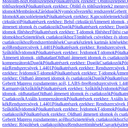
Monolith-hoz
Öblítőszelepek
Pótalkatrészek ezekhez: Öblítőszelepek
Ö
töltőszelepek
Pótalkatrészek ezekhez: Öblítő és töltőszelepek
2 mennyis
idomok
Membránok
Záródugók
Nyomócsővezetéki rendszerek
Geberit
Idomok
Kapcsolóelemek
Pótalkatrészek ezekhez: Kapcsolóelemek
Szű
cirkuláció
Pótalkatrészek ezekhez: Belső cirkuláció
Átmeneti idomok, o
átmeneti idomok és csatlakozók
Dugók
Pótalkatrészek ezekhez: Dugó
idomok fűtéshez
Pótalkatrészek ezekhez: T-idomok fűtéshez
Fűtési cs
idomokhoz
Szigetelések csatlakozókhoz
Tömítések csövekhez és ido
csatlakozókhoz
Rendszertömítések
Csavarkészletek karimás kötésekhe
acél
Rendszercsövek 1.4401
Pótalkatrészek ezekhez: Rendszercsövek
Szűkítők
Ívidomok
Pótalkatrészek ezekhez: Ívidomok
T-idomok
Pótalk
Átmeneti idomok, oldhatatlan
Oldható átmeneti idomok és csatlakozó
kompenzátorok
Dugók
Pótalkatrészek ezekhez: Dugók
Csatlakozók
Pót
gáz
Rendszercsövek 1.4401
Pótalkatrészek ezekhez: Rendszercsövek 
ezekhez: Ívidomok
T-idomok
Pótalkatrészek ezekhez: T-idomok
Átmene
ezekhez: Oldható átmeneti idomok és csatlakozók
Dugók
Pótalkatrész
Geberit Mapress rozsdamentes acél, LABS-free
Rendszercsövek 1.44
Karmantyúk
Szűkítők
Pótalkatrészek ezekhez: Szűkítők
Ívidomok
Pótal
idomok, oldhatatlan
Oldható átmeneti idomok és csatlakozók
Pótalkatr
Csatlakozók
Axiális kompenzátorok
Pótalkatrészek ezekhez: Axiális 
kék
Rendszercsövek 1.4401
Pótalkatrészek ezekhez: Rendszercsövek 
Szűkítők
Ívidomok
Pótalkatrészek ezekhez: Ívidomok
T-idomok
Pótalk
csatlakozók
Pótalkatrészek ezekhez: Oldható átmeneti idomok és csat
Geberit Mapress rozsdamentes acélhoz
Szigetelések csatlakozókhoz
Sz
ezekhez: Rögzítések csatlakozókhoz
Rendszertömítések
Csavarkészlet