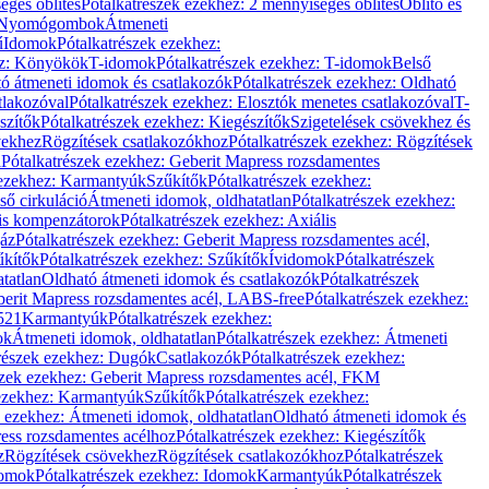
éges öblítés
Pótalkatrészek ezekhez: 2 mennyiséges öblítés
Öblítő és
Nyomógombok
Átmeneti
ű
Idomok
Pótalkatrészek ezekhez:
ez: Könyökök
T-idomok
Pótalkatrészek ezekhez: T-idomok
Belső
ó átmeneti idomok és csatlakozók
Pótalkatrészek ezekhez: Oldható
tlakozóval
Pótalkatrészek ezekhez: Elosztók menetes csatlakozóval
T-
szítők
Pótalkatrészek ezekhez: Kiegészítők
Szigetelések csövekhez és
vekhez
Rögzítések csatlakozókhoz
Pótalkatrészek ezekhez: Rögzítések
l
Pótalkatrészek ezekhez: Geberit Mapress rozsdamentes
 ezekhez: Karmantyúk
Szűkítők
Pótalkatrészek ezekhez:
ső cirkuláció
Átmeneti idomok, oldhatatlan
Pótalkatrészek ezekhez:
is kompenzátorok
Pótalkatrészek ezekhez: Axiális
gáz
Pótalkatrészek ezekhez: Geberit Mapress rozsdamentes acél,
űkítők
Pótalkatrészek ezekhez: Szűkítők
Ívidomok
Pótalkatrészek
tatlan
Oldható átmeneti idomok és csatlakozók
Pótalkatrészek
erit Mapress rozsdamentes acél, LABS-free
Pótalkatrészek ezekhez:
521
Karmantyúk
Pótalkatrészek ezekhez:
ok
Átmeneti idomok, oldhatatlan
Pótalkatrészek ezekhez: Átmeneti
részek ezekhez: Dugók
Csatlakozók
Pótalkatrészek ezekhez:
szek ezekhez: Geberit Mapress rozsdamentes acél, FKM
 ezekhez: Karmantyúk
Szűkítők
Pótalkatrészek ezekhez:
k ezekhez: Átmeneti idomok, oldhatatlan
Oldható átmeneti idomok és
ess rozsdamentes acélhoz
Pótalkatrészek ezekhez: Kiegészítők
z
Rögzítések csövekhez
Rögzítések csatlakozókhoz
Pótalkatrészek
omok
Pótalkatrészek ezekhez: Idomok
Karmantyúk
Pótalkatrészek