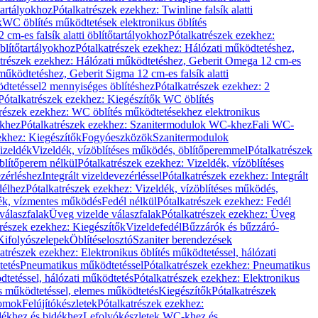
őtartályokhoz
Pótalkatrészek ezekhez: Twinline falsík alatti
k
WC öblítés működtetések elektronikus öblítés
cm-es falsík alatti öblítőtartályokhoz
Pótalkatrészek ezekhez:
blítőtartályokhoz
Pótalkatrészek ezekhez: Hálózati működtetéshez,
atrészek ezekhez: Hálózati működtetéshez, Geberit Omega 12 cm-es
űködtetéshez, Geberit Sigma 12 cm-es falsík alatti
dtetéssel
2 mennyiséges öblítéshez
Pótalkatrészek ezekhez: 2
Pótalkatrészek ezekhez: Kiegészítők WC öblítés
trészek ezekhez: WC öblítés működtetésekhez elektronikus
khez
Pótalkatrészek ezekhez: Szanitermodulok WC-khez
Fali WC-
ekhez: Kiegészítők
Fogyóeszközök
Szanitermodulok
izeldék
Vizeldék, vízöblítéses működés, öblítőperemmel
Pótalkatrészek
blítőperem nélkül
Pótalkatrészek ezekhez: Vizeldék, vízöblítéses
ezérléshez
Integrált vizeldevezérléssel
Pótalkatrészek ezekhez: Integrált
délhez
Pótalkatrészek ezekhez: Vizeldék, vízöblítéses működés,
dék, vízmentes működés
Fedél nélkül
Pótalkatrészek ezekhez: Fedél
válaszfalak
Üveg vizelde válaszfalak
Pótalkatrészek ezekhez: Üveg
trészek ezekhez: Kiegészítők
Vizeldefedél
Bűzzárók és bűzzáró-
Kifolyószelepek
Öblítéselosztó
Szaniter berendezések
atrészek ezekhez: Elektronikus öblítés működtetéssel, hálózati
tetés
Pneumatikus működtetéssel
Pótalkatrészek ezekhez: Pneumatikus
dtetéssel, hálózati működtetés
Pótalkatrészek ezekhez: Elektronikus
és működtetéssel, elemes működtetés
Kiegészítők
Pótalkatrészek
domok
Felújítókészletek
Pótalkatrészek ezekhez:
dékhez és bidékhez
Lefolyókészletek WC-khez és