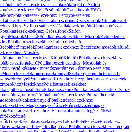
ök
Pótalkatrészek ezekhez: Csatlakozókönyökök
Szifon
katrészek ezekhez: Öblítőcső toldók
Csatlakozók PVC-
ldékhez
Pótalkatrészek ezekhez: Lefolyókészletek
alkatrészek ezekhez: Falsík alatti szifonok
Csőszifonok
Pótalkatrészek
zek ezekhez: Szifon csatlakozó
Csatlakozókönyökök
Pótalkatrészek
Pótalkatrészek ezekhez: Csőszifonok
Szifon
gyló
Mosdók
Mosdók
Pótalkatrészek ezekhez: Mosdók
Kétmedencés
osdók
Pótalkatrészek ezekhez: Pultra ültethető
Beépíthető mosdók
Pótalkatrészek ezekhez: Beépíthető mosdók
Alulról
szek ezekhez: Mosdók
ntő
Pótalkatrészek ezekhez: Kiöntő
Kiöntők
Pótalkatrészek ezekhez:
láb és szifontakaró
Pótalkatrészek ezekhez: Mosdóláb és
nzol
Mosdó készletek mosdószekrénnyel
Kézmosó készletek
z: Mosdó készletek mosdószekrénnyel
Szekrénybe építhető mosdó
osdószekrénnyel
Pótalkatrészek ezekhez: Beépíthető mosdó készletek
Kézmosókhoz
Mosdókhoz
Pótalkatrészek ezekhez:
orba építhető mosdó
Sarok kézmosókhoz
Pótalkatrészek ezekhez: Sarok
ő mosdóhoz, tálformájú
Pótalkatrészek ezekhez: Pultra ültethető
 mosdóhoz
Oldalszekrények
Pótalkatrészek ezekhez:
észek ezekhez: Magas kiegészítő szekrények
Középmagas
ítők
Pótalkatrészek ezekhez: Fürdőszobabútor-kiegészítők
Fali
törölközőtartó
zítők
Tükrök és tükrös szekrények
Tükrök
Pótalkatrészek ezekhez:
Tükrös szekrények
Integrált világítással
Pótalkatrészek ezekhez: Integrált
ugaszoló aljzatok
Szerelvények
Mosdócsaptelep
Pótalkatrészek