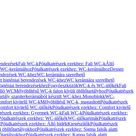
rendezések
Fali WC-k
Pótalkatrészek ezekhez: Fali WC-k
Álló
WC-kerámiához
Pótalkatrészek ezekhez: WC-kerámiához
Design
rendezések WC-khez
WC kerámiára szerelhető
t higiéniai berendezések WC-khez
WC kerámiára szerelhető
igiéniai berendezésekhez
Fogyóeszközök
WC-k és WC-ülőkék
Fali
Álló WC
Mélyöblítésű WC-k falon kívüli öblítőtartályhoz
Pótalkatrészek
tartály szaniterkerámiából készült WC-khez.
Monoblokk
WC-
omfort kivitelű WC-k
Mélyöblítésű WC-k, magasított
Pótalkatrészek
omfort kivitelű WC-ülőkék
Pótalkatrészek ezekhez: Comfort kivitelű
trészek ezekhez: Gyermek WC-k
Fali WC-k
Pótalkatrészek ezekhez:
Pótalkatrészek ezekhez: WC-ülőkék
WC-ülőkarimák
Pótalkatrészek
k
Pótalkatrészek ezekhez: Álló bidék
Kiegészítők
Pótalkatrészek
i öblítőtartályokhoz
Pótalkatrészek ezekhez: Sigma falsík alatti
tőtartályokhoz
Pótalkatrészek ezekhez: Kappa falsík alatti