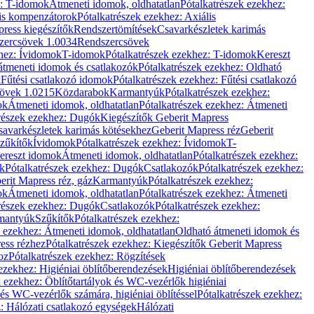
z: T-idomok
Átmeneti idomok, oldhatatlan
Pótalkatrészek ezekhez:
is kompenzátorok
Pótalkatrészek ezekhez: Axiális
ress kiegészítők
Rendszertömítések
Csavarkészletek karimás
zercsövek 1.0034
Rendszercsövek
khez: Ívidomok
T-idomok
Pótalkatrészek ezekhez: T-idomok
Kereszt
átmeneti idomok és csatlakozók
Pótalkatrészek ezekhez: Oldható
k
Fűtési csatlakozó idomok
Pótalkatrészek ezekhez: Fűtési csatlakozó
övek 1.0215
Közdarabok
Karmantyúk
Pótalkatrészek ezekhez:
ok
Átmeneti idomok, oldhatatlan
Pótalkatrészek ezekhez: Átmeneti
részek ezekhez: Dugók
Kiegészítők Geberit Mapress
savarkészletek karimás kötésekhez
Geberit Mapress réz
Geberit
Szűkítők
Ívidomok
Pótalkatrészek ezekhez: Ívidomok
T-
Kereszt idomok
Átmeneti idomok, oldhatatlan
Pótalkatrészek ezekhez:
k
Pótalkatrészek ezekhez: Dugók
Csatlakozók
Pótalkatrészek ezekhez:
erit Mapress réz, gáz
Karmantyúk
Pótalkatrészek ezekhez:
ok
Átmeneti idomok, oldhatatlan
Pótalkatrészek ezekhez: Átmeneti
részek ezekhez: Dugók
Csatlakozók
Pótalkatrészek ezekhez:
rmantyúk
Szűkítők
Pótalkatrészek ezekhez:
k ezekhez: Átmeneti idomok, oldhatatlan
Oldható átmeneti idomok és
ess rézhez
Pótalkatrészek ezekhez: Kiegészítők Geberit Mapress
oz
Pótalkatrészek ezekhez: Rögzítések
ezekhez: Higiéniai öblítőberendezések
Higiéniai öblítőberendezések
k ezekhez: Öblítőtartályok és WC-vezérlők higiéniai
 és WC-vezérlők számára, higiéniai öblítéssel
Pótalkatrészek ezekhez:
: Hálózati csatlakozó egységek
Hálózati