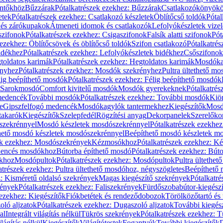
öntőkhöz
Bűzzárak
Pótalkatrészek ezekhez: Bűzzárak
Csatlakozókönyök
etek
Pótalkatrészek ezekhez: Csatlakozó készletek
Öblítőcső toldók
Pótal
 és zárókupakok
Átmeneti idomok és csatlakozók
Lefolyókészletek vize
szifonok
Pótalkatrészek ezekhez: Csigaszifonok
Falsík alatti szifonok
Pót
 ezekhez: Öblítőcsövek és öblítőcső toldók
Szifon csatlakozó
Pótalkatrés
idékhez
Pótalkatrészek ezekhez: Lefolyókészletek bidékhez
Csőszifonok
toldatos karimák
Pótalkatrészek ezekhez: Hegtoldatos karimák
Mosdóka
nyhez
Pótalkatrészek ezekhez: Mosdók szekrényhez
Pultra ültethető m
lig beépíthető mosdók
Pótalkatrészek ezekhez: Félig beépíthető mosdók
Sarokmosdó
Comfort kivitelű mosdók
Mosdók gyerekeknek
Pótalkatré
őmedencék
További mosdók
Pótalkatrészek ezekhez: További mosdók
Kiö
e
Gipszfelfogó medencék
Mosdókagylók tantermekhez
Kiegészítők
Mosdó
takarók
Kiegészítők
Szelepfedél
Rögzítési anyag
Dekorpanelek
Szerelőko
szekrénnyel
Mosdó készletek mosdószekrénnyel
Pótalkatrészek ezekhe
thető mosdó készletek mosdószekrénnyel
Beépíthető mosdó készletek m
ek ezekhez: Mosdószekrények
Kézmosókhoz
Pótalkatrészek ezekhez: 
edencés mosdókhoz
Bútorba építhető mosdó
Pótalkatrészek ezekhez: Bút
ókhoz
Mosdópultok
Pótalkatrészek ezekhez: Mosdópultok
Pultra ültethet
atrészek ezekhez: Pultra ültethető mosdóhoz, négyszögletes
Beépíthető
z: Kisméretű oldalsó szekrények
Magas kiegészítő szekrények
Pótalkatr
rények
Pótalkatrészek ezekhez: Faliszekrények
Fürdőszobabútor-kiegész
 ezekhez: Kiegészítők
Fiókbetétek és rendeződobozok
Törölközőtartó és 
oló aljzatok
Pótalkatrészek ezekhez: Dugaszoló aljzatok
További kiegés
al
Integrált világítás nélkül
Tükrös szekrények
Pótalkatrészek ezekhez: 
lágítás nélkül
Kiegészítők
Világítótestek
Fogantyúk
További kiegészítők
D