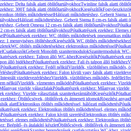
zekhez: Delta falsík alatti öblítőtartályokhoz
Twinline falsík alatti öblít
zekhez: 300T falsík alatti öblítőtartályokhoz
Kiegészítők
Fogyóeszközö
ronikus öblítés működtetéssel
Hálózati működtetéshez, Geberit Sigma 12 
rtályokhoz
Hálózati működtetéshez, Geberit Sigma 8 cm-es falsík alatti ö
téshez, Geberit Omega 12 cm-es falsík alatti öblítőtartályokhoz
Pótalk
cm-es falsík alatti öblítőtartályokhoz
Pótalkatrészek ezekhez: Elemes m
el
Pótalkatrészek ezekhez: WC öblítés működtetések pneumatikus műkö
ez: 1 mennyiséges öblítéshez
Kiegészítők WC öblítés működtetésekhez
zletek
WC öblítés működtetésekhez elektronikus működtetéssel
Pótalka
el
Csatlakozók
Geberit Monolith szanitermodulok
Szanitermodulok WC-
lkatrészek ezekhez: Talpon álló WC-khez
Kiegészítők
Pótalkatrészek ez
alpon álló bidékhez
Pótalkatrészek ezekhez: Fali és talpon álló bidékhez
V
l
Pótalkatrészek ezekhez: Fedél nélkül
Vizeldék, vízöblítéses működés, ö
érléshez
Pótalkatrészek ezekhez: Falon kívüli vagy falsík alatti vizeldev
Integrált vizeldevezérléshez
Vizeldék, vízöblítéses működés, fedéllel/fe
rem nélkül
Vizeldék, vízmentes működés
Pótalkatrészek ezekhez: Vizel
Műanyag vizelde válaszfalak
Pótalkatrészek ezekhez: Műanyag vizelde 
zek ezekhez: Vizelde válaszfalak szaniterkerámiából
Kiegészítők
Pótalka
 ezekhez: Öblítőcsövek, öblítőívek és átmeneti idomok
Rögzítési anyag
lsík alatt
Elektronikus öblítés működtetéssel, hálózati működtetés
Pótalk
alkatrészek ezekhez: Elektronikus öblítés működtetéssel, elemes működ
s
Pótalkatrészek ezekhez: Falon kívüli szerelés
Elektronikus öblítés műkö
tetéssel, elemes működtetés
Pótalkatrészek ezekhez: Elektronikus öblít
z: Beépítő- és átalakító készlet
Öblítőcsövek, öblítőívek és átmeneti i
elési segédletek
Szaniter berendezések csatlakoztatása WC-khez, vizel