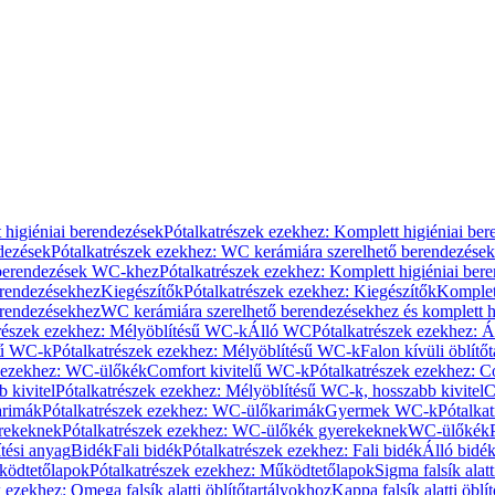
 higiéniai berendezések
Pótalkatrészek ezekhez: Komplett higiéniai be
dezések
Pótalkatrészek ezekhez: WC kerámiára szerelhető berendezések
 berendezések WC-khez
Pótalkatrészek ezekhez: Komplett higiéniai be
erendezésekhez
Kiegészítők
Pótalkatrészek ezekhez: Kiegészítők
Komplet
erendezésekhez
WC kerámiára szerelhető berendezésekhez és komplett h
részek ezekhez: Mélyöblítésű WC-k
Álló WC
Pótalkatrészek ezekhez: 
sű WC-k
Pótalkatrészek ezekhez: Mélyöblítésű WC-k
Falon kívüli öblítő
k ezekhez: WC-ülőkék
Comfort kivitelű WC-k
Pótalkatrészek ezekhez: C
 kivitel
Pótalkatrészek ezekhez: Mélyöblítésű WC-k, hosszabb kivitel
C
rimák
Pótalkatrészek ezekhez: WC-ülőkarimák
Gyermek WC-k
Pótalka
rekeknek
Pótalkatrészek ezekhez: WC-ülőkék gyerekeknek
WC-ülőkék
tési anyag
Bidék
Fali bidék
Pótalkatrészek ezekhez: Fali bidék
Álló bidé
ödtetőlapok
Pótalkatrészek ezekhez: Működtetőlapok
Sigma falsík alatt
 ezekhez: Omega falsík alatti öblítőtartályokhoz
Kappa falsík alatti öblí