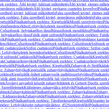
zek ezekhez: Álló kivitel, hálózati működtetés
Álló kivitel, elemes műkö
generátoros működtetés
Álló kivitel, egykaros csaptelep keverővel
Pótalka
erelhető kivitel, hálózati működtetés
Falra szerelhető kivitel, elemes mű
szek ezekhez: Falra szerelhető kivitel, generátoros működtetés
Falra szer
egészítők
Pótalkatrészek ezekhez: Kiegészítők
Mosdó szerelvényhez
Pót
 kiöntőmedencékhez
Lefolyókészletek mosdókhoz
Pótalkatrészek ezekhe
 Csőszifonok, helytakarékos típus
Búraszifonok mosdókhoz
Pótalkatrés
helytakarékos típus
Falsík alatti szifonok
Pótalkatrészek ezekhez: Falsík 
zók
Pótalkatrészek ezekhez: Csatlakozók
Tömítések
Hegtoldatos karimá
edencékhez
Csőszifonok
Pótalkatrészek ezekhez: Csőszifonok
Szifonok m
tó csatlakozások
Szifon csatlakozó
Pótalkatrészek ezekhez: Szifon csat
z: Lefolyókészletek berendezésekhez
Csőszifonok
Pótalkatrészek ezekhe
elt szifonok
Csatlakozók
Pótalkatrészek ezekhez: Csatlakozók
Kiegészít
rak
Csatlakozókönyökök
Pótalkatrészek ezekhez: Csatlakozókönyökök
S
egészítők
Pótalkatrészek ezekhez: Kiegészítők
Zuhanyok és fürdőkádak
ez: Zuhanyfolyóka
Kiegészítők zuhanyfolyókákhoz
Pótalkatrészek ezek
nyzókhoz
Kiegészítők épített zuhanyozók padlóösszefolyóihoz
Pótalkatré
alsík alatti összefolyók
Kiegészítők fali vízelvezetőkhöz
Pótalkatrészek 
etek
Ásványi anyagból készült zuhanyfelületek és Geberit Duofix szere
: Szerelőelemek
Különleges zuhanytálca lefolyók
Pótalkatrészek ezekhe
abinok
Zuhanykabinok
Pótalkatrészek ezekhez: Zuhanykabinok
Zuhany 
ez: Kádparavánok
Zuhanyajtók
Pótalkatrészek ezekhez: Zuhanyajtók
Kieg
rekeszek
Pótalkatrészek ezekhez: Tárolórekeszek
Kiegészítők
Szaniter b
zekhez: Lefolyókészlet zuhanytálcákhoz, d52
Szelepfedéllel
Pótalkatrész