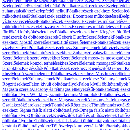
Szelepfedél nélkül
Szelepfedél
Pótalkatrészek ezekhez: Szelepfedél
Lef
Szelepfedéllel
Szelepfedél nélkül
Pótalkatrészek ezekhez: Szelepfedél 
zuhanytálcákhoz
Szelepfedél nélkül
Pótalkatrészek ezekhez: Szelepfed
működtetéssel
Pótalkatrészek ezekhez: Excenteres működtetéssel
Beépí
vízhozzávezetéssel
Pótalkatrészek ezekhez: Excenteres működtetéssel 
működtetéshez és vízhozzávezetéshez
Excenteres működtetéssel Push
fürdőkád lefolyókészleteihez
Pótalkatrészek ezekhez: Kiegészítők fürd
rendszerek és öblítőrendszerek
Geberit Duofix
Szerelőelemek
Pótalkat
ezekhez: Mosdó szerelőelemek
Bidé szerelőelemek
Pótalkatrészek eze
vízelvezetővel
Pótalkatrészek ezekhez: Zuhanyelemek fali vízelvezető
szerelőelemek
Pótalkatrészek ezekhez: Zuhanyzó válaszfal szerelőele
Szerelőelemek szerelvényekhez
Szerelőelemek mosó- és mosogatógé
Szerelőelemek konzol terhelésekhez
Szerelőelemek mosogató
Pótalkat
tárolókhoz
Kiegészítők
Pótalkatrészek ezekhez: Kiegészítők
Geberit K
khez
Mosdó szerelőelemek
Pótalkatrészek ezekhez: Mosdó szerelőele
szerelőelemek
Zuhanyelemek
Pótalkatrészek ezekhez: Zuhanyelemek
K
Rögzítésekhez
Falon kívüli öblítőtartályok
Falon kívüli öblítőtartály
Magasra szerelt
Alacsony és félmagas elhelyezésű
Pótalkatrészek ezek
öblítőtartályok WC-khez, szaniterkerámia
Monoblokk
Pótalkatrészek 
szerelt
Pótalkatrészek ezekhez: Magasra szerelt
Alacsony és félmagas e
Csatlakozók
Sarokszelepek
Tömítések
Rögzítések
Tömítőmandzsetták
S
ezekhez: Sigma falsík alatti öblítőtartályok
Omega falsík alatti öblítőta
öblítőtartályok
Öblítőcsövek
Kiegészítők
Töltő és öblítőszelepek
Töltős
öblítőtartályokhoz
Töltőszelepek falsík alatti öblítőtartályokhoz
Pótalka
kerámia öblítőtartályokhoz
Töltőszelepek univerzális öblítőtartályokho