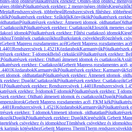
blítés-stop öblítés
Pótalkatrészek ezekhez: Öblítés-stop öblítés
2 mennyis
éges öblítés
Pótalkatrészek ezekhez: 2 mennyiséges öblítés
Kiegészítők
 Mepla
Rendszercsövek, többrétegű
Rendszercsövek fűtéshez, többréteg
kítők
Pótalkatrészek ezekhez: Szűkítők
Könyökök
Pótalkatrészek ezekh
ldhatatlan
Pótalkatrészek ezekhez: Átmeneti idomok, oldhatatlan
Oldhat
k
Csatlakozók
Pótalkatrészek ezekhez: Csatlakozók
Elosztók menetes csa
atlakozó idomok
Pótalkatrészek ezekhez: Fűtési csatlakozó idomok
Kiegé
mokhoz
Tömítések csatlakozókhoz
Burkolatok csövekhez
Rögzítések csö
z
Geberit Mapress rozsdamentes acél
Geberit Mapress rozsdamentes acé
 1.4401
Rendszercsövek 1.4521
Közdarabok
Karmantyúk
Pótalkatrészek
atrészek ezekhez: T-idomok
Belső cirkuláció
Pótalkatrészek ezekhez: Bel
k
Pótalkatrészek ezekhez: Oldható átmeneti idomok és csatlakozók
Axiál
alkatrészek ezekhez: Csatlakozók
Geberit Mapress rozsdamentes acél, 
1.4401
Közdarabok
Karmantyúk
Pótalkatrészek ezekhez: Karmantyúk
Sz
ti idomok, oldhatatlan
Pótalkatrészek ezekhez: Átmeneti idomok, oldha
ek ezekhez: Dugók
Csatlakozók
Pótalkatrészek ezekhez: Csatlakozók
Geb
01
Pótalkatrészek ezekhez: Rendszercsövek 1.4401
Rendszercsövek 1.4
katrészek ezekhez: Ívidomok
T-idomok
Pótalkatrészek ezekhez: T-idom
észek ezekhez: Oldható átmeneti idomok és csatlakozók
Dugók
Pótalkat
kompenzátorok
Geberit Mapress rozsdamentes acél, FKM kék
Pótalkatré
1.4401
Rendszercsövek 1.4521
Közdarabok
Karmantyúk
Pótalkatrészek
atrészek ezekhez: T-idomok
Átmeneti idomok, oldhatatlan
Pótalkatrésze
lakozók
Dugók
Pótalkatrészek ezekhez: Dugók
Kiegészítők Geberit Mapr
igetelések csövekhez és idomokhoz
Tömítések csövekhez és idomokho
ek karimás kötésekhez
Geberit Mapress Therm
Therm rendszercsövek
Id