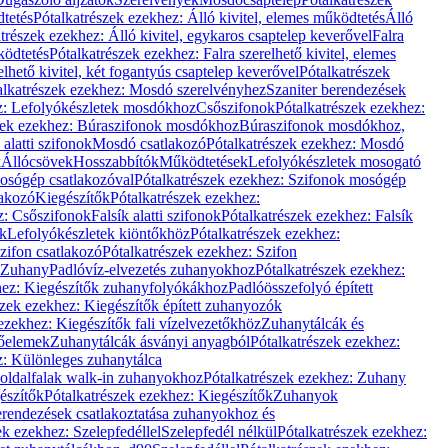
dtetés
Pótalkatrészek ezekhez: Álló kivitel, elemes működtetés
Álló
trészek ezekhez: Álló kivitel, egykaros csaptelep keverővel
Falra
ködtetés
Pótalkatrészek ezekhez: Falra szerelhető kivitel, elemes
elhető kivitel, két fogantyús csaptelep keverővel
Pótalkatrészek
alkatrészek ezekhez: Mosdó szerelvényhez
Szaniter berendezések
z: Lefolyókészletek mosdókhoz
Csőszifonok
Pótalkatrészek ezekhez:
zek ezekhez: Búraszifonok mosdókhoz
Búraszifonok mosdókhoz,
alatti szifonok
Mosdó csatlakozó
Pótalkatrészek ezekhez: Mosdó
k
Állócsövek
Hosszabbítók
Működtetések
Lefolyókészletek mosogató
osógép csatlakozóval
Pótalkatrészek ezekhez: Szifonok mosógép
lakozó
Kiegészítők
Pótalkatrészek ezekhez:
z: Csőszifonok
Falsík alatti szifonok
Pótalkatrészek ezekhez: Falsík
ők
Lefolyókészletek kiöntőkhöz
Pótalkatrészek ezekhez:
zifon csatlakozó
Pótalkatrészek ezekhez: Szifon
Zuhany
Padlóvíz-elvezetés zuhanyokhoz
Pótalkatrészek ezekhez:
hez: Kiegészítők zuhanyfolyókákhoz
Padlóösszefolyó épített
szek ezekhez: Kiegészítők épített zuhanyozók
ezekhez: Kiegészítők fali vízelvezetőkhöz
Zuhanytálcák és
lőelemek
Zuhanytálcák ásványi anyagból
Pótalkatrészek ezekhez:
z: Különleges zuhanytálca
oldalfalak walk-in zuhanyokhoz
Pótalkatrészek ezekhez: Zuhany
észítők
Pótalkatrészek ezekhez: Kiegészítők
Zuhanyok
erendezések csatlakoztatása zuhanyokhoz és
ek ezekhez: Szelepfedéllel
Szelepfedél nélkül
Pótalkatrészek ezekhez: