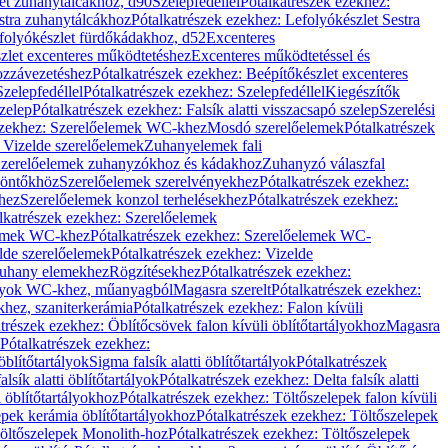
let zuhanytálcákhoz, d90
Szelepfedéllel
Pótalkatrészek ezekhez:
stra zuhanytálcákhoz
Pótalkatrészek ezekhez: Lefolyókészlet Sestra
efolyókészlet fürdőkádakhoz, d52
Excenteres
szlet excenteres működtetéshez
Excenteres működtetéssel és
ozzávezetéshez
Pótalkatrészek ezekhez: Beépítőkészlet excenteres
Szelepfedéllel
Pótalkatrészek ezekhez: Szelepfedéllel
Kiegészítők
szelep
Pótalkatrészek ezekhez: Falsík alatti visszacsapó szelep
Szerelési
ezekhez: Szerelőelemek WC-khez
Mosdó szerelőelemek
Pótalkatrészek
 Vizelde szerelőelemek
Zuhanyelemek fali
 Szerelőelemek zuhanyzókhoz és kádakhoz
Zuhanyzó válaszfal
iöntőkhöz
Szerelőelemek szerelvényekhez
Pótalkatrészek ezekhez:
hez
Szerelőelemek konzol terhelésekhez
Pótalkatrészek ezekhez:
lkatrészek ezekhez: Szerelőelemek
lemek WC-khez
Pótalkatrészek ezekhez: Szerelőelemek WC-
lde szerelőelemek
Pótalkatrészek ezekhez: Vizelde
uhany elemekhez
Rögzítésekhez
Pótalkatrészek ezekhez:
rtályok WC-khez, műanyagból
Magasra szerelt
Pótalkatrészek ezekhez:
khez, szaniterkerámia
Pótalkatrészek ezekhez: Falon kívüli
trészek ezekhez: Öblítőcsövek falon kívüli öblítőtartályokhoz
Magasra
Pótalkatrészek ezekhez:
 öblítőtartályok
Sigma falsík alatti öblítőtartályok
Pótalkatrészek
alsík alatti öblítőtartályok
Pótalkatrészek ezekhez: Delta falsík alatti
 öblítőtartályokhoz
Pótalkatrészek ezekhez: Töltőszelepek falon kívüli
epek kerámia öblítőtartályokhoz
Pótalkatrészek ezekhez: Töltőszelepek
öltőszelepek Monolith-hoz
Pótalkatrészek ezekhez: Töltőszelepek