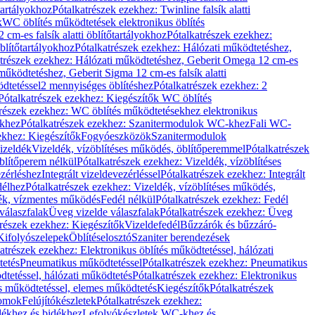
őtartályokhoz
Pótalkatrészek ezekhez: Twinline falsík alatti
k
WC öblítés működtetések elektronikus öblítés
cm-es falsík alatti öblítőtartályokhoz
Pótalkatrészek ezekhez:
blítőtartályokhoz
Pótalkatrészek ezekhez: Hálózati működtetéshez,
atrészek ezekhez: Hálózati működtetéshez, Geberit Omega 12 cm-es
űködtetéshez, Geberit Sigma 12 cm-es falsík alatti
dtetéssel
2 mennyiséges öblítéshez
Pótalkatrészek ezekhez: 2
Pótalkatrészek ezekhez: Kiegészítők WC öblítés
trészek ezekhez: WC öblítés működtetésekhez elektronikus
khez
Pótalkatrészek ezekhez: Szanitermodulok WC-khez
Fali WC-
ekhez: Kiegészítők
Fogyóeszközök
Szanitermodulok
izeldék
Vizeldék, vízöblítéses működés, öblítőperemmel
Pótalkatrészek
blítőperem nélkül
Pótalkatrészek ezekhez: Vizeldék, vízöblítéses
ezérléshez
Integrált vizeldevezérléssel
Pótalkatrészek ezekhez: Integrált
délhez
Pótalkatrészek ezekhez: Vizeldék, vízöblítéses működés,
dék, vízmentes működés
Fedél nélkül
Pótalkatrészek ezekhez: Fedél
válaszfalak
Üveg vizelde válaszfalak
Pótalkatrészek ezekhez: Üveg
trészek ezekhez: Kiegészítők
Vizeldefedél
Bűzzárók és bűzzáró-
Kifolyószelepek
Öblítéselosztó
Szaniter berendezések
atrészek ezekhez: Elektronikus öblítés működtetéssel, hálózati
tetés
Pneumatikus működtetéssel
Pótalkatrészek ezekhez: Pneumatikus
dtetéssel, hálózati működtetés
Pótalkatrészek ezekhez: Elektronikus
és működtetéssel, elemes működtetés
Kiegészítők
Pótalkatrészek
domok
Felújítókészletek
Pótalkatrészek ezekhez:
dékhez és bidékhez
Lefolyókészletek WC-khez és