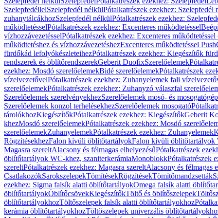
Szelepfedél nélkül
Szelepfedél
Pótalkatrészek ezekhez: Szelepfedél
Lef
Szelepfedéllel
Szelepfedél nélkül
Pótalkatrészek ezekhez: Szelepfedél 
zuhanytálcákhoz
Szelepfedél nélkül
Pótalkatrészek ezekhez: Szelepfed
működtetéssel
Pótalkatrészek ezekhez: Excenteres működtetéssel
Beépí
vízhozzávezetéssel
Pótalkatrészek ezekhez: Excenteres működtetéssel 
működtetéshez és vízhozzávezetéshez
Excenteres működtetéssel Push
fürdőkád lefolyókészleteihez
Pótalkatrészek ezekhez: Kiegészítők fürd
rendszerek és öblítőrendszerek
Geberit Duofix
Szerelőelemek
Pótalkat
ezekhez: Mosdó szerelőelemek
Bidé szerelőelemek
Pótalkatrészek eze
vízelvezetővel
Pótalkatrészek ezekhez: Zuhanyelemek fali vízelvezető
szerelőelemek
Pótalkatrészek ezekhez: Zuhanyzó válaszfal szerelőele
Szerelőelemek szerelvényekhez
Szerelőelemek mosó- és mosogatógé
Szerelőelemek konzol terhelésekhez
Szerelőelemek mosogató
Pótalkat
tárolókhoz
Kiegészítők
Pótalkatrészek ezekhez: Kiegészítők
Geberit K
khez
Mosdó szerelőelemek
Pótalkatrészek ezekhez: Mosdó szerelőele
szerelőelemek
Zuhanyelemek
Pótalkatrészek ezekhez: Zuhanyelemek
K
Rögzítésekhez
Falon kívüli öblítőtartályok
Falon kívüli öblítőtartály
Magasra szerelt
Alacsony és félmagas elhelyezésű
Pótalkatrészek ezek
öblítőtartályok WC-khez, szaniterkerámia
Monoblokk
Pótalkatrészek 
szerelt
Pótalkatrészek ezekhez: Magasra szerelt
Alacsony és félmagas e
Csatlakozók
Sarokszelepek
Tömítések
Rögzítések
Tömítőmandzsetták
S
ezekhez: Sigma falsík alatti öblítőtartályok
Omega falsík alatti öblítőta
öblítőtartályok
Öblítőcsövek
Kiegészítők
Töltő és öblítőszelepek
Töltős
öblítőtartályokhoz
Töltőszelepek falsík alatti öblítőtartályokhoz
Pótalka
kerámia öblítőtartályokhoz
Töltőszelepek univerzális öblítőtartályokho