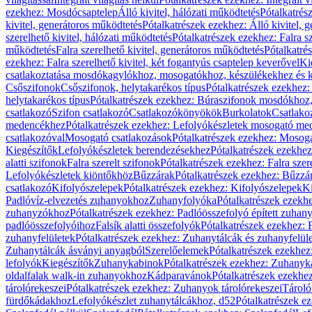
ezekhez: Mosdócsaptelep
Álló kivitel, hálózati működtetés
Pótalkatrés
kivitel, generátoros működtetés
Pótalkatrészek ezekhez: Álló kivitel, 
szerelhető kivitel, hálózati működtetés
Pótalkatrészek ezekhez: Falra sz
működtetés
Falra szerelhető kivitel, generátoros működtetés
Pótalkatré
ezekhez: Falra szerelhető kivitel, két fogantyús csaptelep keverővel
Ki
csatlakoztatása mosdókagylókhoz, mosogatókhoz, készülékekhez és
Csőszifonok
Csőszifonok, helytakarékos típus
Pótalkatrészek ezekhez:
helytakarékos típus
Pótalkatrészek ezekhez: Búraszifonok mosdókhoz, 
csatlakozó
Szifon csatlakozó
Csatlakozókönyökök
Burkolatok
Csatlako
medencékhez
Pótalkatrészek ezekhez: Lefolyókészletek mosogató m
csatlakozóval
Mosogató csatlakozások
Pótalkatrészek ezekhez: Mosoga
Kiegészítők
Lefolyókészletek berendezésekhez
Pótalkatrészek ezekhe
alatti szifonok
Falra szerelt szifonok
Pótalkatrészek ezekhez: Falra szer
Lefolyókészletek kiöntőkhöz
Bűzzárak
Pótalkatrészek ezekhez: Bűzzá
csatlakozó
Kifolyószelepek
Pótalkatrészek ezekhez: Kifolyószelepek
Ki
Padlóvíz-elvezetés zuhanyokhoz
Zuhanyfolyóka
Pótalkatrészek ezekh
zuhanyzókhoz
Pótalkatrészek ezekhez: Padlóösszefolyó épített zuha
padlóösszefolyóihoz
Falsík alatti összefolyók
Pótalkatrészek ezekhez: F
zuhanyfelületek
Pótalkatrészek ezekhez: Zuhanytálcák és zuhanyfelül
Zuhanytálcák ásványi anyagból
Szerelőelemek
Pótalkatrészek ezekhez
lefolyók
Kiegészítők
Zuhanykabinok
Pótalkatrészek ezekhez: Zuhanyk
oldalfalak walk-in zuhanyokhoz
Kádparavánok
Pótalkatrészek ezekh
tárolórekeszei
Pótalkatrészek ezekhez: Zuhanyok tárolórekeszei
Tároló
fürdőkádakhoz
Lefolyókészlet zuhanytálcákhoz, d52
Pótalkatrészek e