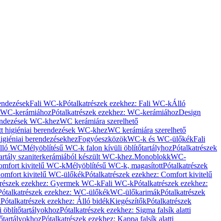
rendezések
Fali WC-k
Pótalkatrészek ezekhez: Fali WC-k
Álló
WC-kerámiához
Pótalkatrészek ezekhez: WC-kerámiához
Design
rendezések WC-khez
WC kerámiára szerelhető
t higiéniai berendezések WC-khez
WC kerámiára szerelhető
igiéniai berendezésekhez
Fogyóeszközök
WC-k és WC-ülőkék
Fali
Álló WC
Mélyöblítésű WC-k falon kívüli öblítőtartályhoz
Pótalkatrészek
tartály szaniterkerámiából készült WC-khez.
Monoblokk
WC-
omfort kivitelű WC-k
Mélyöblítésű WC-k, magasított
Pótalkatrészek
omfort kivitelű WC-ülőkék
Pótalkatrészek ezekhez: Comfort kivitelű
trészek ezekhez: Gyermek WC-k
Fali WC-k
Pótalkatrészek ezekhez:
Pótalkatrészek ezekhez: WC-ülőkék
WC-ülőkarimák
Pótalkatrészek
k
Pótalkatrészek ezekhez: Álló bidék
Kiegészítők
Pótalkatrészek
i öblítőtartályokhoz
Pótalkatrészek ezekhez: Sigma falsík alatti
tőtartályokhoz
Pótalkatrészek ezekhez: Kappa falsík alatti