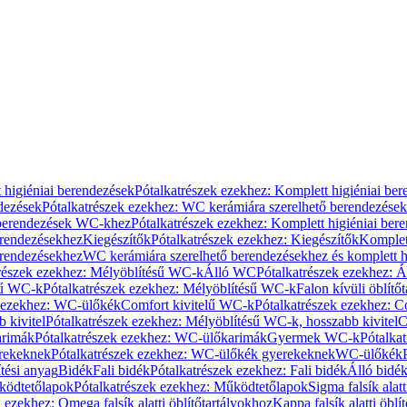
 higiéniai berendezések
Pótalkatrészek ezekhez: Komplett higiéniai be
dezések
Pótalkatrészek ezekhez: WC kerámiára szerelhető berendezések
 berendezések WC-khez
Pótalkatrészek ezekhez: Komplett higiéniai be
erendezésekhez
Kiegészítők
Pótalkatrészek ezekhez: Kiegészítők
Komplet
erendezésekhez
WC kerámiára szerelhető berendezésekhez és komplett h
részek ezekhez: Mélyöblítésű WC-k
Álló WC
Pótalkatrészek ezekhez: 
sű WC-k
Pótalkatrészek ezekhez: Mélyöblítésű WC-k
Falon kívüli öblítő
k ezekhez: WC-ülőkék
Comfort kivitelű WC-k
Pótalkatrészek ezekhez: C
 kivitel
Pótalkatrészek ezekhez: Mélyöblítésű WC-k, hosszabb kivitel
C
rimák
Pótalkatrészek ezekhez: WC-ülőkarimák
Gyermek WC-k
Pótalka
rekeknek
Pótalkatrészek ezekhez: WC-ülőkék gyerekeknek
WC-ülőkék
tési anyag
Bidék
Fali bidék
Pótalkatrészek ezekhez: Fali bidék
Álló bidé
ödtetőlapok
Pótalkatrészek ezekhez: Működtetőlapok
Sigma falsík alatt
 ezekhez: Omega falsík alatti öblítőtartályokhoz
Kappa falsík alatti öblí