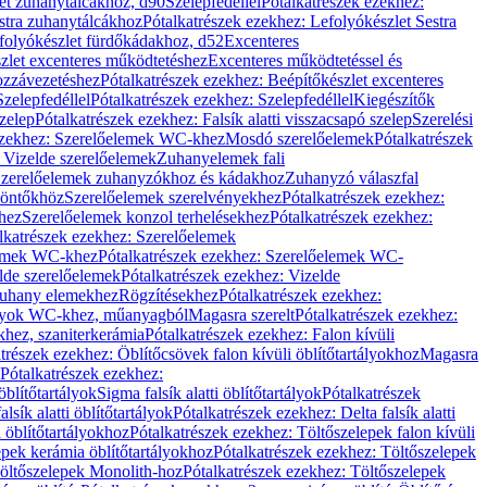
let zuhanytálcákhoz, d90
Szelepfedéllel
Pótalkatrészek ezekhez:
stra zuhanytálcákhoz
Pótalkatrészek ezekhez: Lefolyókészlet Sestra
efolyókészlet fürdőkádakhoz, d52
Excenteres
szlet excenteres működtetéshez
Excenteres működtetéssel és
ozzávezetéshez
Pótalkatrészek ezekhez: Beépítőkészlet excenteres
Szelepfedéllel
Pótalkatrészek ezekhez: Szelepfedéllel
Kiegészítők
szelep
Pótalkatrészek ezekhez: Falsík alatti visszacsapó szelep
Szerelési
ezekhez: Szerelőelemek WC-khez
Mosdó szerelőelemek
Pótalkatrészek
 Vizelde szerelőelemek
Zuhanyelemek fali
 Szerelőelemek zuhanyzókhoz és kádakhoz
Zuhanyzó válaszfal
iöntőkhöz
Szerelőelemek szerelvényekhez
Pótalkatrészek ezekhez:
hez
Szerelőelemek konzol terhelésekhez
Pótalkatrészek ezekhez:
lkatrészek ezekhez: Szerelőelemek
lemek WC-khez
Pótalkatrészek ezekhez: Szerelőelemek WC-
lde szerelőelemek
Pótalkatrészek ezekhez: Vizelde
uhany elemekhez
Rögzítésekhez
Pótalkatrészek ezekhez:
rtályok WC-khez, műanyagból
Magasra szerelt
Pótalkatrészek ezekhez:
khez, szaniterkerámia
Pótalkatrészek ezekhez: Falon kívüli
trészek ezekhez: Öblítőcsövek falon kívüli öblítőtartályokhoz
Magasra
Pótalkatrészek ezekhez:
 öblítőtartályok
Sigma falsík alatti öblítőtartályok
Pótalkatrészek
alsík alatti öblítőtartályok
Pótalkatrészek ezekhez: Delta falsík alatti
 öblítőtartályokhoz
Pótalkatrészek ezekhez: Töltőszelepek falon kívüli
epek kerámia öblítőtartályokhoz
Pótalkatrészek ezekhez: Töltőszelepek
öltőszelepek Monolith-hoz
Pótalkatrészek ezekhez: Töltőszelepek