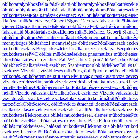
öblítőtartályokhoz
Delta falsík alatti öblítőtartályokhoz
Pótalkatrészek e
öblítőtartályokhoz
300T falsík alatti öblítőtartályokhoz
Pótalkatrészek e
működtetéssel
Pótalkatrészek ezekhez: WC öblítés működtetések elekt
Hálózati működtetéshez, Geberit Sigma 12 cm-es falsík alatti öblítőta
Geberit Sigma 8 cm-es falsík alatti öblítőtartályokhoz
Hálózati működte
falsík alatti öblítőtartályokhoz
Elemes működtetéshez, Geberit Sigma 12 
öblítőtartályokhoz
WC öblítés működtetések pneumatikus működtetéss
mennyiséges öblítéshez
1 mennyiséges öblítéshez
Pótalkatrészek ezekh
működtetésekhez
Beépítőkészletek
Pótalkatrészek ezekhez: Beépítőkés
működtetéssel
WC öblítés működtetésekhez pneumatikus működtetéss
khez
Pótalkatrészek ezekhez: Fali WC-khez
Talpon álló WC-khez
Póta
bidékhez
Pótalkatrészek ezekhez: Szanitermodulok bidékhez
Fali és t
ezekhez: Vizeldék, vízöblítéses működés, öblítőperemmel
Fedél nélkü
működés, öblítőperem nélkül
Falon kívüli vagy falsík alatti vizeldevez
vizeldevezérléssel
Integrált vizeldevezérléshez
Pótalkatrészek ezekhez: 
fedéllel/fedélhez
Öblítőperem nélkül
Pótalkatrészek ezekhez: Öblítőpe
nélkül
Vizelde válaszfalak
Pótalkatrészek ezekhez: Vizelde válaszfalak
vizelde válaszfalak
Vizelde válaszfalak szaniterkerámiából
Pótalkatrés
tartozékok
Öblítőcsövek, öblítőívek és átmeneti idomok
Pótalkatrészek
csatlakoztatása
Vizeldevezérlések
Falsík alatt
Pótalkatrészek ezekhez: Fa
működtetés
Elektronikus öblítés működtetéssel, elemes működtetés
Pót
működtetéssel
Basic
Pótalkatrészek ezekhez: Basic
Falon kívüli szerelé
öblítés működtetéssel, hálózati működtetés
Elektronikus öblítés működ
ezekhez: Kiegészítők
Beépítő- és átalakító készlet
Pótalkatrészek ezekhe
Felújítókészletek
Takarólapok
Integrált vezérlések
Egyéb tartozékok
Kez