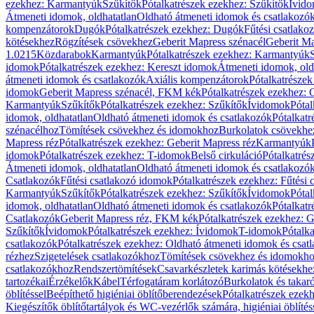
ezekhez: Karmantyúk
Szűkítők
Pótalkatrészek ezekhez: Szűkítők
Ívid
Átmeneti idomok, oldhatatlan
Oldható átmeneti idomok és csatlakozó
kompenzátorok
Dugók
Pótalkatrészek ezekhez: Dugók
Fűtési csatlako
kötésekhez
Rögzítések csövekhez
Geberit Mapress szénacél
Geberit Ma
1.0215
Közdarabok
Karmantyúk
Pótalkatrészek ezekhez: Karmantyúk
idomok
Pótalkatrészek ezekhez: Kereszt idomok
Átmeneti idomok, old
átmeneti idomok és csatlakozók
Axiális kompenzátorok
Pótalkatrésze
idomok
Geberit Mapress szénacél, FKM kék
Pótalkatrészek ezekhez:
Karmantyúk
Szűkítők
Pótalkatrészek ezekhez: Szűkítők
Ívidomok
Pótal
idomok, oldhatatlan
Oldható átmeneti idomok és csatlakozók
Pótalkatr
szénacélhoz
Tömítések csövekhez és idomokhoz
Burkolatok csövekhe
Mapress réz
Pótalkatrészek ezekhez: Geberit Mapress réz
Karmantyúk
idomok
Pótalkatrészek ezekhez: T-idomok
Belső cirkuláció
Pótalkatrés
Átmeneti idomok, oldhatatlan
Oldható átmeneti idomok és csatlakozó
Csatlakozók
Fűtési csatlakozó idomok
Pótalkatrészek ezekhez: Fűtési
Karmantyúk
Szűkítők
Pótalkatrészek ezekhez: Szűkítők
Ívidomok
Pótal
idomok, oldhatatlan
Oldható átmeneti idomok és csatlakozók
Pótalkatr
Csatlakozók
Geberit Mapress réz, FKM kék
Pótalkatrészek ezekhez: 
Szűkítők
Ívidomok
Pótalkatrészek ezekhez: Ívidomok
T-idomok
Pótalk
csatlakozók
Pótalkatrészek ezekhez: Oldható átmeneti idomok és csat
rézhez
Szigetelések csatlakozókhoz
Tömítések csövekhez és idomokh
csatlakozókhoz
Rendszertömítések
Csavarkészletek karimás kötésekhe
tartozékai
Érzékelők
Kábel
Térfogatáram korlátozó
Burkolatok és takar
öblítéssel
Beépíthető higiéniai öblítőberendezések
Pótalkatrészek ezekh
Kiegészítők öblítőtartályok és WC-vezérlők számára, higiéniai öblítés