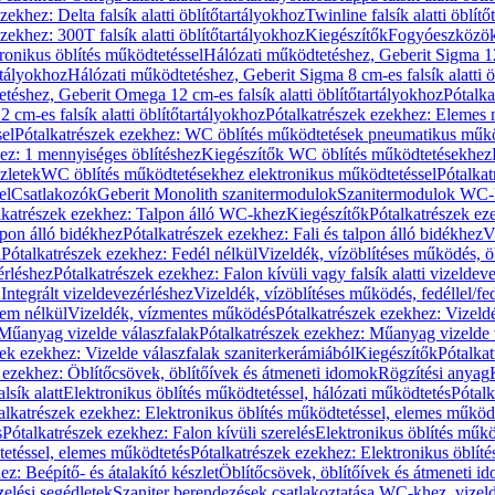
zekhez: Delta falsík alatti öblítőtartályokhoz
Twinline falsík alatti öblít
zekhez: 300T falsík alatti öblítőtartályokhoz
Kiegészítők
Fogyóeszközö
ronikus öblítés működtetéssel
Hálózati működtetéshez, Geberit Sigma 12 
rtályokhoz
Hálózati működtetéshez, Geberit Sigma 8 cm-es falsík alatti ö
téshez, Geberit Omega 12 cm-es falsík alatti öblítőtartályokhoz
Pótalk
cm-es falsík alatti öblítőtartályokhoz
Pótalkatrészek ezekhez: Elemes m
el
Pótalkatrészek ezekhez: WC öblítés működtetések pneumatikus műkö
ez: 1 mennyiséges öblítéshez
Kiegészítők WC öblítés működtetésekhez
zletek
WC öblítés működtetésekhez elektronikus működtetéssel
Pótalka
el
Csatlakozók
Geberit Monolith szanitermodulok
Szanitermodulok WC-
lkatrészek ezekhez: Talpon álló WC-khez
Kiegészítők
Pótalkatrészek ez
alpon álló bidékhez
Pótalkatrészek ezekhez: Fali és talpon álló bidékhez
V
l
Pótalkatrészek ezekhez: Fedél nélkül
Vizeldék, vízöblítéses működés, ö
érléshez
Pótalkatrészek ezekhez: Falon kívüli vagy falsík alatti vizeldev
Integrált vizeldevezérléshez
Vizeldék, vízöblítéses működés, fedéllel/fe
rem nélkül
Vizeldék, vízmentes működés
Pótalkatrészek ezekhez: Vizel
Műanyag vizelde válaszfalak
Pótalkatrészek ezekhez: Műanyag vizelde 
zek ezekhez: Vizelde válaszfalak szaniterkerámiából
Kiegészítők
Pótalka
 ezekhez: Öblítőcsövek, öblítőívek és átmeneti idomok
Rögzítési anyag
lsík alatt
Elektronikus öblítés működtetéssel, hálózati működtetés
Pótalk
alkatrészek ezekhez: Elektronikus öblítés működtetéssel, elemes működ
s
Pótalkatrészek ezekhez: Falon kívüli szerelés
Elektronikus öblítés műkö
tetéssel, elemes működtetés
Pótalkatrészek ezekhez: Elektronikus öblít
z: Beépítő- és átalakító készlet
Öblítőcsövek, öblítőívek és átmeneti i
elési segédletek
Szaniter berendezések csatlakoztatása WC-khez, vizel