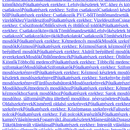
kiöntőkhöz
Pótalkatrészek ezekhez: Lefolyókészletek WC-khez és ki
csatlakozó
Pótalkatrészek ezekhez: Szifon csatlakozó
Csatlakozó készl
ből
Pótalkatrészek ezekhez: Csatlakozók PVC-ből
Tömítőmandzsetták
vizeldékhez
Vizeldeszifon
Pótalkatrészek ezekhez: Vizeldeszifon
Csiga
ezekhez: Csőszifonok
Öblítőcsövek és öblítőcső toldók
Pótalkatrészek
ezekhez: Csatlakozókönyökök
Tömítőmandzsetták
Lefolyókészletek b
csatlakozó
Csatlakozókönyökök
Burkolatok
Csatlakozók
Tömítések
Heg
mosdók
Pótalkatrészek ezekhez: Kétmedencés mosdók
Mosdók szekré
mosdók
Kézmosó
Pótalkatrészek ezekhez: Kézmosó
Sarok kézmosó
Fé
beépíthető mosdók
Pótalkatrészek ezekhez: Alulról beépíthető mosdók
gyerekeknek
Mosdók
Öblítőmedencék
Pótalkatrészek ezekhez: Öblít
Kiöntők
Többcélú medence
Pótalkatrészek ezekhez: Többcélú medenc
szifontakaró
Mosdólábak
Szifontakarók
Pótalkatrészek ezekhez: Szifon
mosdószekrénnyel
Pótalkatrészek ezekhez: Kézmosó készletek mosdó
készletek mosdószekrénnyel
Pótalkatrészek ezekhez: Szekrénybe épí
mosdószekrénnyel
Fürdőszobabútorok
Mosdószekrények
Pótalkatrész
Mosdókhoz
Kétmedencés mosdókhoz
Pótalkatrészek ezekhez: Kétm
kézmosókhoz
Sarok mosdókhoz
Pótalkatrészek ezekhez: Sarok mosd
mosdóhoz, tálformájú
Pultra ültethető mosdóhoz, négyszögletes
Pótalk
Oldalszekrények
Kisméretű oldalsó szekrények
Pótalkatrészek ezekhe
szekrények
Pótalkatrészek ezekhez: Középmagas szekrények
Faliszek
polcok
Pótalkatrészek ezekhez: Fali polcok
Kiegészítők
Pótalkatrészek
kampó
Világítótestek
Fogantyúk
Lábazatkészletek
Mágnestáblák
Dugasz
Tükrök
Integrált világítással
Pótalkatrészek ezekhez: Integrált világításs
világítással
Integrált világítás nélkül
Pótalkatrészek ezekhez: Integrált vi