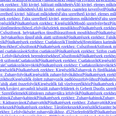
zek ezekhez: Álló kivitel, hálózati működtetés
Álló kivitel, elemes műkö
generátoros működtetés
Álló kivitel, egykaros csaptelep keverővel
Pótalka
erelhető kivitel, hálózati működtetés
Falra szerelhető kivitel, elemes mű
szek ezekhez: Falra szerelhető kivitel, generátoros működtetés
Falra szer
egészítők
Pótalkatrészek ezekhez: Kiegészítők
Mosdó szerelvényhez
Pót
 kiöntőmedencékhez
Lefolyókészletek mosdókhoz
Pótalkatrészek ezekhe
 Csőszifonok, helytakarékos típus
Búraszifonok mosdókhoz
Pótalkatrés
helytakarékos típus
Falsík alatti szifonok
Pótalkatrészek ezekhez: Falsík 
zók
Pótalkatrészek ezekhez: Csatlakozók
Tömítések
Hegtoldatos karimá
edencékhez
Csőszifonok
Pótalkatrészek ezekhez: Csőszifonok
Szifonok m
tó csatlakozások
Szifon csatlakozó
Pótalkatrészek ezekhez: Szifon csat
z: Lefolyókészletek berendezésekhez
Csőszifonok
Pótalkatrészek ezekhe
elt szifonok
Csatlakozók
Pótalkatrészek ezekhez: Csatlakozók
Kiegészít
rak
Csatlakozókönyökök
Pótalkatrészek ezekhez: Csatlakozókönyökök
S
egészítők
Pótalkatrészek ezekhez: Kiegészítők
Zuhanyok és fürdőkádak
ez: Zuhanyfolyóka
Kiegészítők zuhanyfolyókákhoz
Pótalkatrészek ezek
nyzókhoz
Kiegészítők épített zuhanyozók padlóösszefolyóihoz
Pótalkatré
alsík alatti összefolyók
Kiegészítők fali vízelvezetőkhöz
Pótalkatrészek 
etek
Ásványi anyagból készült zuhanyfelületek és Geberit Duofix szere
: Szerelőelemek
Különleges zuhanytálca lefolyók
Pótalkatrészek ezekhe
abinok
Zuhanykabinok
Pótalkatrészek ezekhez: Zuhanykabinok
Zuhany 
ez: Kádparavánok
Zuhanyajtók
Pótalkatrészek ezekhez: Zuhanyajtók
Kieg
rekeszek
Pótalkatrészek ezekhez: Tárolórekeszek
Kiegészítők
Szaniter b
zekhez: Lefolyókészlet zuhanytálcákhoz, d52
Szelepfedéllel
Pótalkatrész