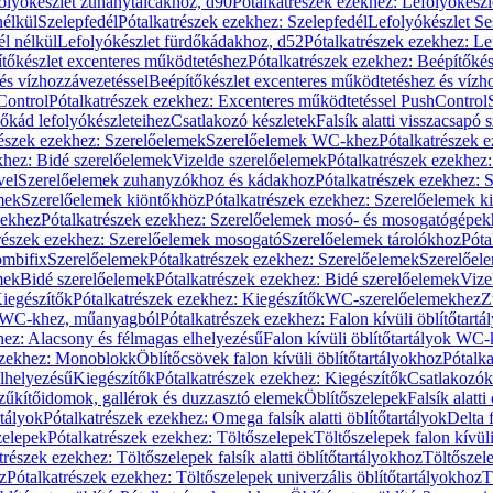
olyókészlet zuhanytálcákhoz, d90
Pótalkatrészek ezekhez: Lefolyókész
nélkül
Szelepfedél
Pótalkatrészek ezekhez: Szelepfedél
Lefolyókészlet Se
él nélkül
Lefolyókészlet fürdőkádakhoz, d52
Pótalkatrészek ezekhez: L
tőkészlet excenteres működtetéshez
Pótalkatrészek ezekhez: Beépítőké
és vízhozzávezetéssel
Beépítőkészlet excenteres működtetéshez és vízh
Control
Pótalkatrészek ezekhez: Excenteres működtetéssel PushControl
őkád lefolyókészleteihez
Csatlakozó készletek
Falsík alatti visszacsapó 
részek ezekhez: Szerelőelemek
Szerelőelemek WC-khez
Pótalkatrészek 
khez: Bidé szerelőelemek
Vizelde szerelőelemek
Pótalkatrészek ezekhez:
vel
Szerelőelemek zuhanyzókhoz és kádakhoz
Pótalkatrészek ezekhez:
mek
Szerelőelemek kiöntőkhöz
Pótalkatrészek ezekhez: Szerelőelemek k
pekhez
Pótalkatrészek ezekhez: Szerelőelemek mosó- és mosogatógépek
részek ezekhez: Szerelőelemek mosogató
Szerelőelemek tárolókhoz
Póta
ombifix
Szerelőelemek
Pótalkatrészek ezekhez: Szerelőelemek
Szerelőe
mek
Bidé szerelőelemek
Pótalkatrészek ezekhez: Bidé szerelőelemek
Vize
iegészítők
Pótalkatrészek ezekhez: Kiegészítők
WC-szerelőelemekhez
Z
ok WC-khez, műanyagból
Pótalkatrészek ezekhez: Falon kívüli öblítőta
hez: Alacsony és félmagas elhelyezésű
Falon kívüli öblítőtartályok WC-
ezekhez: Monoblokk
Öblítőcsövek falon kívüli öblítőtartályokhoz
Pótalka
lhelyezésű
Kiegészítők
Pótalkatrészek ezekhez: Kiegészítők
Csatlakozók
zűkítőidomok, gallérok és duzzasztó elemek
Öblítőszelepek
Falsík alatti
rtályok
Pótalkatrészek ezekhez: Omega falsík alatti öblítőtartályok
Delta f
zelepek
Pótalkatrészek ezekhez: Töltőszelepek
Töltőszelepek falon kívüli
trészek ezekhez: Töltőszelepek falsík alatti öblítőtartályokhoz
Töltőszel
z
Pótalkatrészek ezekhez: Töltőszelepek univerzális öblítőtartályokhoz
T