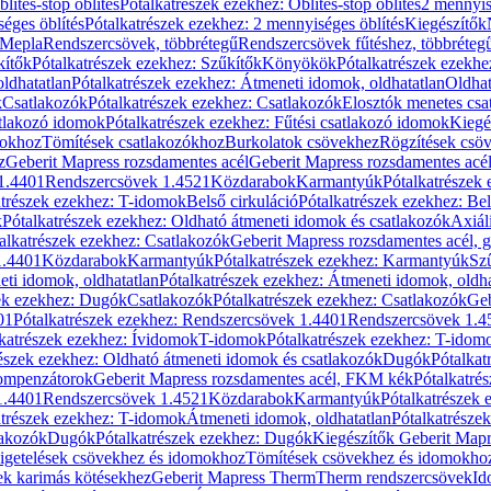
blítés-stop öblítés
Pótalkatrészek ezekhez: Öblítés-stop öblítés
2 mennyis
éges öblítés
Pótalkatrészek ezekhez: 2 mennyiséges öblítés
Kiegészítők
 Mepla
Rendszercsövek, többrétegű
Rendszercsövek fűtéshez, többréteg
kítők
Pótalkatrészek ezekhez: Szűkítők
Könyökök
Pótalkatrészek ezekh
ldhatatlan
Pótalkatrészek ezekhez: Átmeneti idomok, oldhatatlan
Oldhat
k
Csatlakozók
Pótalkatrészek ezekhez: Csatlakozók
Elosztók menetes csa
atlakozó idomok
Pótalkatrészek ezekhez: Fűtési csatlakozó idomok
Kiegé
mokhoz
Tömítések csatlakozókhoz
Burkolatok csövekhez
Rögzítések csö
z
Geberit Mapress rozsdamentes acél
Geberit Mapress rozsdamentes acé
 1.4401
Rendszercsövek 1.4521
Közdarabok
Karmantyúk
Pótalkatrészek
atrészek ezekhez: T-idomok
Belső cirkuláció
Pótalkatrészek ezekhez: Bel
k
Pótalkatrészek ezekhez: Oldható átmeneti idomok és csatlakozók
Axiál
alkatrészek ezekhez: Csatlakozók
Geberit Mapress rozsdamentes acél, 
1.4401
Közdarabok
Karmantyúk
Pótalkatrészek ezekhez: Karmantyúk
Sz
ti idomok, oldhatatlan
Pótalkatrészek ezekhez: Átmeneti idomok, oldha
ek ezekhez: Dugók
Csatlakozók
Pótalkatrészek ezekhez: Csatlakozók
Geb
01
Pótalkatrészek ezekhez: Rendszercsövek 1.4401
Rendszercsövek 1.4
katrészek ezekhez: Ívidomok
T-idomok
Pótalkatrészek ezekhez: T-idom
észek ezekhez: Oldható átmeneti idomok és csatlakozók
Dugók
Pótalkat
kompenzátorok
Geberit Mapress rozsdamentes acél, FKM kék
Pótalkatré
1.4401
Rendszercsövek 1.4521
Közdarabok
Karmantyúk
Pótalkatrészek
atrészek ezekhez: T-idomok
Átmeneti idomok, oldhatatlan
Pótalkatrésze
lakozók
Dugók
Pótalkatrészek ezekhez: Dugók
Kiegészítők Geberit Mapr
igetelések csövekhez és idomokhoz
Tömítések csövekhez és idomokho
ek karimás kötésekhez
Geberit Mapress Therm
Therm rendszercsövek
Id