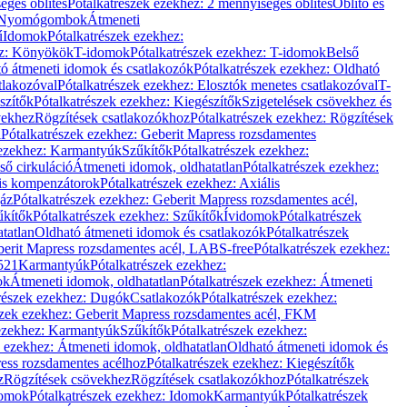
éges öblítés
Pótalkatrészek ezekhez: 2 mennyiséges öblítés
Öblítő és
Nyomógombok
Átmeneti
ű
Idomok
Pótalkatrészek ezekhez:
ez: Könyökök
T-idomok
Pótalkatrészek ezekhez: T-idomok
Belső
ó átmeneti idomok és csatlakozók
Pótalkatrészek ezekhez: Oldható
tlakozóval
Pótalkatrészek ezekhez: Elosztók menetes csatlakozóval
T-
szítők
Pótalkatrészek ezekhez: Kiegészítők
Szigetelések csövekhez és
vekhez
Rögzítések csatlakozókhoz
Pótalkatrészek ezekhez: Rögzítések
l
Pótalkatrészek ezekhez: Geberit Mapress rozsdamentes
 ezekhez: Karmantyúk
Szűkítők
Pótalkatrészek ezekhez:
ső cirkuláció
Átmeneti idomok, oldhatatlan
Pótalkatrészek ezekhez:
is kompenzátorok
Pótalkatrészek ezekhez: Axiális
gáz
Pótalkatrészek ezekhez: Geberit Mapress rozsdamentes acél,
űkítők
Pótalkatrészek ezekhez: Szűkítők
Ívidomok
Pótalkatrészek
tatlan
Oldható átmeneti idomok és csatlakozók
Pótalkatrészek
erit Mapress rozsdamentes acél, LABS-free
Pótalkatrészek ezekhez:
521
Karmantyúk
Pótalkatrészek ezekhez:
ok
Átmeneti idomok, oldhatatlan
Pótalkatrészek ezekhez: Átmeneti
részek ezekhez: Dugók
Csatlakozók
Pótalkatrészek ezekhez:
szek ezekhez: Geberit Mapress rozsdamentes acél, FKM
 ezekhez: Karmantyúk
Szűkítők
Pótalkatrészek ezekhez:
k ezekhez: Átmeneti idomok, oldhatatlan
Oldható átmeneti idomok és
ess rozsdamentes acélhoz
Pótalkatrészek ezekhez: Kiegészítők
z
Rögzítések csövekhez
Rögzítések csatlakozókhoz
Pótalkatrészek
omok
Pótalkatrészek ezekhez: Idomok
Karmantyúk
Pótalkatrészek