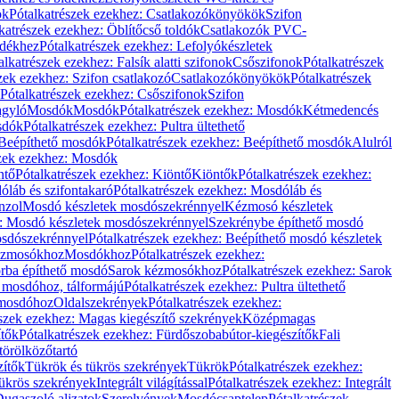
ök
Pótalkatrészek ezekhez: Csatlakozókönyökök
Szifon
katrészek ezekhez: Öblítőcső toldók
Csatlakozók PVC-
ldékhez
Pótalkatrészek ezekhez: Lefolyókészletek
alkatrészek ezekhez: Falsík alatti szifonok
Csőszifonok
Pótalkatrészek
zek ezekhez: Szifon csatlakozó
Csatlakozókönyökök
Pótalkatrészek
Pótalkatrészek ezekhez: Csőszifonok
Szifon
gyló
Mosdók
Mosdók
Pótalkatrészek ezekhez: Mosdók
Kétmedencés
osdók
Pótalkatrészek ezekhez: Pultra ültethető
Beépíthető mosdók
Pótalkatrészek ezekhez: Beépíthető mosdók
Alulról
szek ezekhez: Mosdók
ntő
Pótalkatrészek ezekhez: Kiöntő
Kiöntők
Pótalkatrészek ezekhez:
láb és szifontakaró
Pótalkatrészek ezekhez: Mosdóláb és
nzol
Mosdó készletek mosdószekrénnyel
Kézmosó készletek
z: Mosdó készletek mosdószekrénnyel
Szekrénybe építhető mosdó
osdószekrénnyel
Pótalkatrészek ezekhez: Beépíthető mosdó készletek
Kézmosókhoz
Mosdókhoz
Pótalkatrészek ezekhez:
orba építhető mosdó
Sarok kézmosókhoz
Pótalkatrészek ezekhez: Sarok
ő mosdóhoz, tálformájú
Pótalkatrészek ezekhez: Pultra ültethető
 mosdóhoz
Oldalszekrények
Pótalkatrészek ezekhez:
észek ezekhez: Magas kiegészítő szekrények
Középmagas
ítők
Pótalkatrészek ezekhez: Fürdőszobabútor-kiegészítők
Fali
törölközőtartó
zítők
Tükrök és tükrös szekrények
Tükrök
Pótalkatrészek ezekhez:
Tükrös szekrények
Integrált világítással
Pótalkatrészek ezekhez: Integrált
ugaszoló aljzatok
Szerelvények
Mosdócsaptelep
Pótalkatrészek