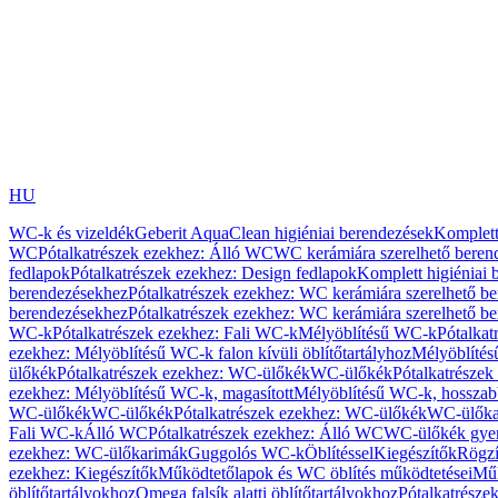
HU
WC-k és vizeldék
Geberit AquaClean higiéniai berendezések
Komplett
WC
Pótalkatrészek ezekhez: Álló WC
WC kerámiára szerelhető beren
fedlapok
Pótalkatrészek ezekhez: Design fedlapok
Komplett higiéniai
berendezésekhez
Pótalkatrészek ezekhez: WC kerámiára szerelhető b
berendezésekhez
Pótalkatrészek ezekhez: WC kerámiára szerelhető b
WC-k
Pótalkatrészek ezekhez: Fali WC-k
Mélyöblítésű WC-k
Pótalkat
ezekhez: Mélyöblítésű WC-k falon kívüli öblítőtartályhoz
Mélyöblíté
ülőkék
Pótalkatrészek ezekhez: WC-ülőkék
WC-ülőkék
Pótalkatrésze
ezekhez: Mélyöblítésű WC-k, magasított
Mélyöblítésű WC-k, hosszabb
WC-ülőkék
WC-ülőkék
Pótalkatrészek ezekhez: WC-ülőkék
WC-ülőka
Fali WC-k
Álló WC
Pótalkatrészek ezekhez: Álló WC
WC-ülőkék gye
ezekhez: WC-ülőkarimák
Guggolós WC-k
Öblítéssel
Kiegészítők
Rögzí
ezekhez: Kiegészítők
Működtetőlapok és WC öblítés működtetései
Műk
öblítőtartályokhoz
Omega falsík alatti öblítőtartályokhoz
Pótalkatrészek