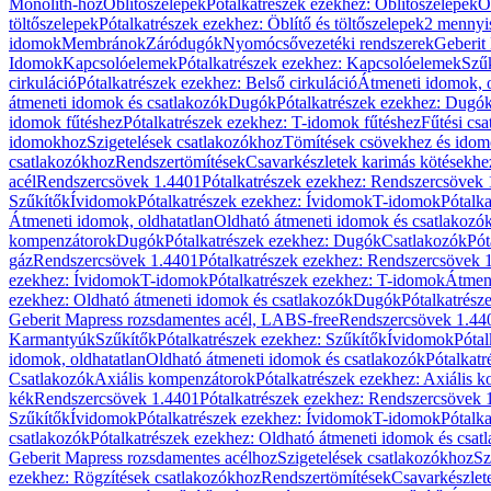
Monolith-hoz
Öblítőszelepek
Pótalkatrészek ezekhez: Öblítőszelepek
Ö
töltőszelepek
Pótalkatrészek ezekhez: Öblítő és töltőszelepek
2 mennyis
idomok
Membránok
Záródugók
Nyomócsővezetéki rendszerek
Geberit
Idomok
Kapcsolóelemek
Pótalkatrészek ezekhez: Kapcsolóelemek
Szű
cirkuláció
Pótalkatrészek ezekhez: Belső cirkuláció
Átmeneti idomok, o
átmeneti idomok és csatlakozók
Dugók
Pótalkatrészek ezekhez: Dugó
idomok fűtéshez
Pótalkatrészek ezekhez: T-idomok fűtéshez
Fűtési cs
idomokhoz
Szigetelések csatlakozókhoz
Tömítések csövekhez és ido
csatlakozókhoz
Rendszertömítések
Csavarkészletek karimás kötésekhe
acél
Rendszercsövek 1.4401
Pótalkatrészek ezekhez: Rendszercsövek
Szűkítők
Ívidomok
Pótalkatrészek ezekhez: Ívidomok
T-idomok
Pótalk
Átmeneti idomok, oldhatatlan
Oldható átmeneti idomok és csatlakozó
kompenzátorok
Dugók
Pótalkatrészek ezekhez: Dugók
Csatlakozók
Pót
gáz
Rendszercsövek 1.4401
Pótalkatrészek ezekhez: Rendszercsövek 
ezekhez: Ívidomok
T-idomok
Pótalkatrészek ezekhez: T-idomok
Átmene
ezekhez: Oldható átmeneti idomok és csatlakozók
Dugók
Pótalkatrész
Geberit Mapress rozsdamentes acél, LABS-free
Rendszercsövek 1.44
Karmantyúk
Szűkítők
Pótalkatrészek ezekhez: Szűkítők
Ívidomok
Pótal
idomok, oldhatatlan
Oldható átmeneti idomok és csatlakozók
Pótalkatr
Csatlakozók
Axiális kompenzátorok
Pótalkatrészek ezekhez: Axiális 
kék
Rendszercsövek 1.4401
Pótalkatrészek ezekhez: Rendszercsövek 
Szűkítők
Ívidomok
Pótalkatrészek ezekhez: Ívidomok
T-idomok
Pótalk
csatlakozók
Pótalkatrészek ezekhez: Oldható átmeneti idomok és csat
Geberit Mapress rozsdamentes acélhoz
Szigetelések csatlakozókhoz
Sz
ezekhez: Rögzítések csatlakozókhoz
Rendszertömítések
Csavarkészlet