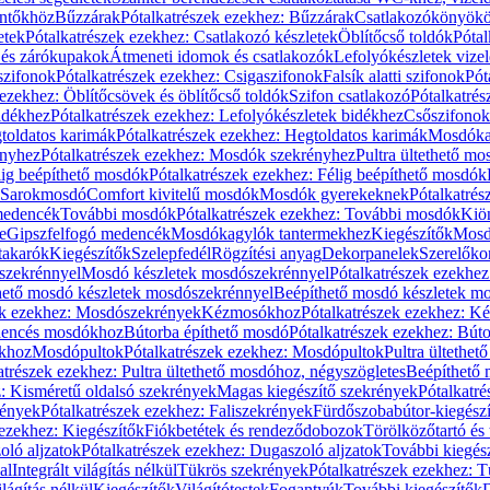
öntőkhöz
Bűzzárak
Pótalkatrészek ezekhez: Bűzzárak
Csatlakozókönyök
etek
Pótalkatrészek ezekhez: Csatlakozó készletek
Öblítőcső toldók
Pótal
 és zárókupakok
Átmeneti idomok és csatlakozók
Lefolyókészletek vize
szifonok
Pótalkatrészek ezekhez: Csigaszifonok
Falsík alatti szifonok
Pót
 ezekhez: Öblítőcsövek és öblítőcső toldók
Szifon csatlakozó
Pótalkatrés
idékhez
Pótalkatrészek ezekhez: Lefolyókészletek bidékhez
Csőszifonok
toldatos karimák
Pótalkatrészek ezekhez: Hegtoldatos karimák
Mosdóka
nyhez
Pótalkatrészek ezekhez: Mosdók szekrényhez
Pultra ültethető m
lig beépíthető mosdók
Pótalkatrészek ezekhez: Félig beépíthető mosdók
Sarokmosdó
Comfort kivitelű mosdók
Mosdók gyerekeknek
Pótalkatré
őmedencék
További mosdók
Pótalkatrészek ezekhez: További mosdók
Kiö
e
Gipszfelfogó medencék
Mosdókagylók tantermekhez
Kiegészítők
Mosdó
takarók
Kiegészítők
Szelepfedél
Rögzítési anyag
Dekorpanelek
Szerelőko
szekrénnyel
Mosdó készletek mosdószekrénnyel
Pótalkatrészek ezekhe
thető mosdó készletek mosdószekrénnyel
Beépíthető mosdó készletek m
ek ezekhez: Mosdószekrények
Kézmosókhoz
Pótalkatrészek ezekhez: 
edencés mosdókhoz
Bútorba építhető mosdó
Pótalkatrészek ezekhez: Bút
ókhoz
Mosdópultok
Pótalkatrészek ezekhez: Mosdópultok
Pultra ültethet
atrészek ezekhez: Pultra ültethető mosdóhoz, négyszögletes
Beépíthető
z: Kisméretű oldalsó szekrények
Magas kiegészítő szekrények
Pótalkatr
rények
Pótalkatrészek ezekhez: Faliszekrények
Fürdőszobabútor-kiegész
 ezekhez: Kiegészítők
Fiókbetétek és rendeződobozok
Törölközőtartó és 
oló aljzatok
Pótalkatrészek ezekhez: Dugaszoló aljzatok
További kiegés
al
Integrált világítás nélkül
Tükrös szekrények
Pótalkatrészek ezekhez: 
lágítás nélkül
Kiegészítők
Világítótestek
Fogantyúk
További kiegészítők
D