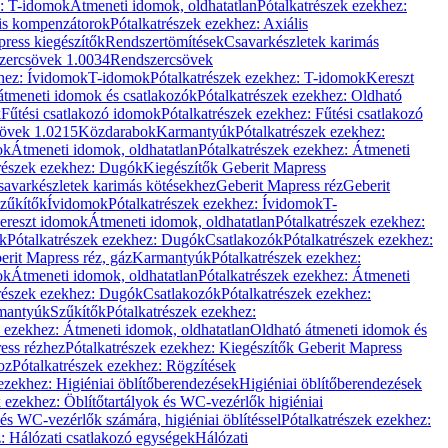
z: T-idomok
Átmeneti idomok, oldhatatlan
Pótalkatrészek ezekhez:
is kompenzátorok
Pótalkatrészek ezekhez: Axiális
ress kiegészítők
Rendszertömítések
Csavarkészletek karimás
zercsövek 1.0034
Rendszercsövek
khez: Ívidomok
T-idomok
Pótalkatrészek ezekhez: T-idomok
Kereszt
átmeneti idomok és csatlakozók
Pótalkatrészek ezekhez: Oldható
k
Fűtési csatlakozó idomok
Pótalkatrészek ezekhez: Fűtési csatlakozó
övek 1.0215
Közdarabok
Karmantyúk
Pótalkatrészek ezekhez:
ok
Átmeneti idomok, oldhatatlan
Pótalkatrészek ezekhez: Átmeneti
részek ezekhez: Dugók
Kiegészítők Geberit Mapress
savarkészletek karimás kötésekhez
Geberit Mapress réz
Geberit
Szűkítők
Ívidomok
Pótalkatrészek ezekhez: Ívidomok
T-
Kereszt idomok
Átmeneti idomok, oldhatatlan
Pótalkatrészek ezekhez:
k
Pótalkatrészek ezekhez: Dugók
Csatlakozók
Pótalkatrészek ezekhez:
erit Mapress réz, gáz
Karmantyúk
Pótalkatrészek ezekhez:
ok
Átmeneti idomok, oldhatatlan
Pótalkatrészek ezekhez: Átmeneti
részek ezekhez: Dugók
Csatlakozók
Pótalkatrészek ezekhez:
rmantyúk
Szűkítők
Pótalkatrészek ezekhez:
k ezekhez: Átmeneti idomok, oldhatatlan
Oldható átmeneti idomok és
ess rézhez
Pótalkatrészek ezekhez: Kiegészítők Geberit Mapress
oz
Pótalkatrészek ezekhez: Rögzítések
ezekhez: Higiéniai öblítőberendezések
Higiéniai öblítőberendezések
k ezekhez: Öblítőtartályok és WC-vezérlők higiéniai
 és WC-vezérlők számára, higiéniai öblítéssel
Pótalkatrészek ezekhez:
: Hálózati csatlakozó egységek
Hálózati