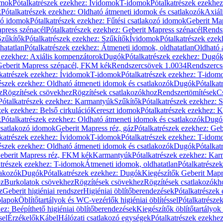
omok
Pótalkatrészek ezekhez: Ívidomok
T-idomok
Pótalkatrészek ezekhe
k
Pótalkatrészek ezekhez: Oldható átmeneti idomok és csatlakozók
Axiál
zó idomok
Pótalkatrészek ezekhez: Fűtési csatlakozó idomok
Geberit Map
press szénacél
Pótalkatrészek ezekhez: Geberit Mapress szénacél
Rends
Szűkítők
Pótalkatrészek ezekhez: Szűkítők
Ívidomok
Pótalkatrészek eze
hatatlan
Pótalkatrészek ezekhez: Átmeneti idomok, oldhatatlan
Oldható 
k ezekhez: Axiális kompenzátorok
Dugók
Pótalkatrészek ezekhez: Dugó
 Geberit Mapress szénacél, FKM kék
Rendszercsövek 1.0034
Rendszercs
katrészek ezekhez: Ívidomok
T-idomok
Pótalkatrészek ezekhez: T-idom
észek ezekhez: Oldható átmeneti idomok és csatlakozók
Dugók
Pótalkat
z
Rögzítések csövekhez
Rögzítések csatlakozókhoz
Rendszertömítések
C
Pótalkatrészek ezekhez: Karmantyúk
Szűkítők
Pótalkatrészek ezekhez: 
zek ezekhez: Belső cirkuláció
Kereszt idomok
Pótalkatrészek ezekhez: 
k
Pótalkatrészek ezekhez: Oldható átmeneti idomok és csatlakozók
Dugó
 csatlakozó idomok
Geberit Mapress réz, gáz
Pótalkatrészek ezekhez: Geb
katrészek ezekhez: Ívidomok
T-idomok
Pótalkatrészek ezekhez: T-idom
észek ezekhez: Oldható átmeneti idomok és csatlakozók
Dugók
Pótalkat
Geberit Mapress réz, FKM kék
Karmantyúk
Pótalkatrészek ezekhez: Ka
atrészek ezekhez: T-idomok
Átmeneti idomok, oldhatatlan
Pótalkatrésze
lakozók
Dugók
Pótalkatrészek ezekhez: Dugók
Kiegészítők Geberit Mapr
oz
Burkolatok csövekhez
Rögzítések csövekhez
Rögzítések csatlakozókh
z
Geberit higiéniai rendszer
Higiéniai öblítőberendezések
Pótalkatrészek 
ólapok
Öblítőtartályok és WC-vezérlők higiéniai öblítéssel
Pótalkatrésze
ez: Beépíthető higiéniai öblítőberendezések
Kiegészítők öblítőtartályok
sel
Érzékelők
Kábel
Hálózati csatlakozó egységek
Pótalkatrészek ezekhez