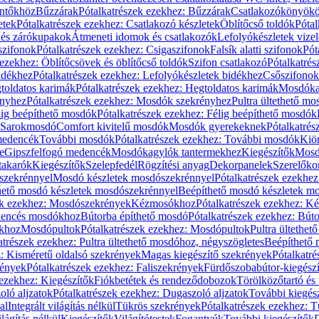
öntőkhöz
Bűzzárak
Pótalkatrészek ezekhez: Bűzzárak
Csatlakozókönyök
etek
Pótalkatrészek ezekhez: Csatlakozó készletek
Öblítőcső toldók
Pótal
 és zárókupakok
Átmeneti idomok és csatlakozók
Lefolyókészletek vize
szifonok
Pótalkatrészek ezekhez: Csigaszifonok
Falsík alatti szifonok
Pót
 ezekhez: Öblítőcsövek és öblítőcső toldók
Szifon csatlakozó
Pótalkatrés
idékhez
Pótalkatrészek ezekhez: Lefolyókészletek bidékhez
Csőszifonok
toldatos karimák
Pótalkatrészek ezekhez: Hegtoldatos karimák
Mosdóka
nyhez
Pótalkatrészek ezekhez: Mosdók szekrényhez
Pultra ültethető m
lig beépíthető mosdók
Pótalkatrészek ezekhez: Félig beépíthető mosdók
Sarokmosdó
Comfort kivitelű mosdók
Mosdók gyerekeknek
Pótalkatré
őmedencék
További mosdók
Pótalkatrészek ezekhez: További mosdók
Kiö
e
Gipszfelfogó medencék
Mosdókagylók tantermekhez
Kiegészítők
Mosdó
takarók
Kiegészítők
Szelepfedél
Rögzítési anyag
Dekorpanelek
Szerelőko
szekrénnyel
Mosdó készletek mosdószekrénnyel
Pótalkatrészek ezekhe
thető mosdó készletek mosdószekrénnyel
Beépíthető mosdó készletek m
ek ezekhez: Mosdószekrények
Kézmosókhoz
Pótalkatrészek ezekhez: 
edencés mosdókhoz
Bútorba építhető mosdó
Pótalkatrészek ezekhez: Bút
ókhoz
Mosdópultok
Pótalkatrészek ezekhez: Mosdópultok
Pultra ültethet
atrészek ezekhez: Pultra ültethető mosdóhoz, négyszögletes
Beépíthető
z: Kisméretű oldalsó szekrények
Magas kiegészítő szekrények
Pótalkatr
rények
Pótalkatrészek ezekhez: Faliszekrények
Fürdőszobabútor-kiegész
 ezekhez: Kiegészítők
Fiókbetétek és rendeződobozok
Törölközőtartó és 
oló aljzatok
Pótalkatrészek ezekhez: Dugaszoló aljzatok
További kiegés
al
Integrált világítás nélkül
Tükrös szekrények
Pótalkatrészek ezekhez: 
lágítás nélkül
Kiegészítők
Világítótestek
Fogantyúk
További kiegészítők
D