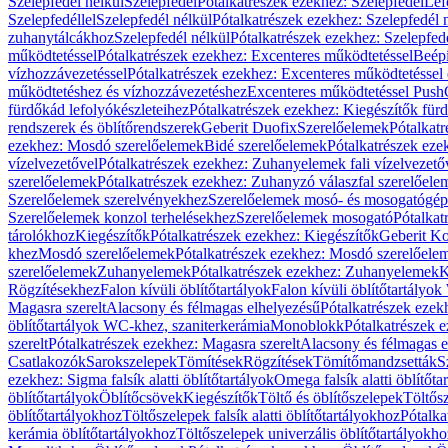
Szelepfedél nélkül
Szelepfedél
Pótalkatrészek ezekhez: Szelepfedél
Lef
Szelepfedéllel
Szelepfedél nélkül
Pótalkatrészek ezekhez: Szelepfedél 
zuhanytálcákhoz
Szelepfedél nélkül
Pótalkatrészek ezekhez: Szelepfed
működtetéssel
Pótalkatrészek ezekhez: Excenteres működtetéssel
Beépí
vízhozzávezetéssel
Pótalkatrészek ezekhez: Excenteres működtetéssel 
működtetéshez és vízhozzávezetéshez
Excenteres működtetéssel Push
fürdőkád lefolyókészleteihez
Pótalkatrészek ezekhez: Kiegészítők fürd
rendszerek és öblítőrendszerek
Geberit Duofix
Szerelőelemek
Pótalkat
ezekhez: Mosdó szerelőelemek
Bidé szerelőelemek
Pótalkatrészek eze
vízelvezetővel
Pótalkatrészek ezekhez: Zuhanyelemek fali vízelvezető
szerelőelemek
Pótalkatrészek ezekhez: Zuhanyzó válaszfal szerelőele
Szerelőelemek szerelvényekhez
Szerelőelemek mosó- és mosogatógé
Szerelőelemek konzol terhelésekhez
Szerelőelemek mosogató
Pótalkat
tárolókhoz
Kiegészítők
Pótalkatrészek ezekhez: Kiegészítők
Geberit K
khez
Mosdó szerelőelemek
Pótalkatrészek ezekhez: Mosdó szerelőele
szerelőelemek
Zuhanyelemek
Pótalkatrészek ezekhez: Zuhanyelemek
K
Rögzítésekhez
Falon kívüli öblítőtartályok
Falon kívüli öblítőtartály
Magasra szerelt
Alacsony és félmagas elhelyezésű
Pótalkatrészek ezek
öblítőtartályok WC-khez, szaniterkerámia
Monoblokk
Pótalkatrészek 
szerelt
Pótalkatrészek ezekhez: Magasra szerelt
Alacsony és félmagas e
Csatlakozók
Sarokszelepek
Tömítések
Rögzítések
Tömítőmandzsetták
S
ezekhez: Sigma falsík alatti öblítőtartályok
Omega falsík alatti öblítőta
öblítőtartályok
Öblítőcsövek
Kiegészítők
Töltő és öblítőszelepek
Töltős
öblítőtartályokhoz
Töltőszelepek falsík alatti öblítőtartályokhoz
Pótalka
kerámia öblítőtartályokhoz
Töltőszelepek univerzális öblítőtartályokho