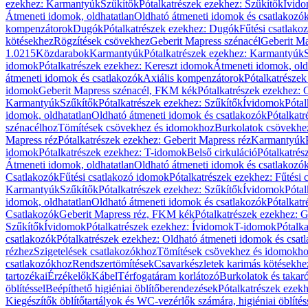
ezekhez: Karmantyúk
Szűkítők
Pótalkatrészek ezekhez: Szűkítők
Ívid
Átmeneti idomok, oldhatatlan
Oldható átmeneti idomok és csatlakozó
kompenzátorok
Dugók
Pótalkatrészek ezekhez: Dugók
Fűtési csatlako
kötésekhez
Rögzítések csövekhez
Geberit Mapress szénacél
Geberit Ma
1.0215
Közdarabok
Karmantyúk
Pótalkatrészek ezekhez: Karmantyúk
idomok
Pótalkatrészek ezekhez: Kereszt idomok
Átmeneti idomok, old
átmeneti idomok és csatlakozók
Axiális kompenzátorok
Pótalkatrésze
idomok
Geberit Mapress szénacél, FKM kék
Pótalkatrészek ezekhez:
Karmantyúk
Szűkítők
Pótalkatrészek ezekhez: Szűkítők
Ívidomok
Pótal
idomok, oldhatatlan
Oldható átmeneti idomok és csatlakozók
Pótalkatr
szénacélhoz
Tömítések csövekhez és idomokhoz
Burkolatok csövekhe
Mapress réz
Pótalkatrészek ezekhez: Geberit Mapress réz
Karmantyúk
idomok
Pótalkatrészek ezekhez: T-idomok
Belső cirkuláció
Pótalkatrés
Átmeneti idomok, oldhatatlan
Oldható átmeneti idomok és csatlakozó
Csatlakozók
Fűtési csatlakozó idomok
Pótalkatrészek ezekhez: Fűtési
Karmantyúk
Szűkítők
Pótalkatrészek ezekhez: Szűkítők
Ívidomok
Pótal
idomok, oldhatatlan
Oldható átmeneti idomok és csatlakozók
Pótalkatr
Csatlakozók
Geberit Mapress réz, FKM kék
Pótalkatrészek ezekhez: 
Szűkítők
Ívidomok
Pótalkatrészek ezekhez: Ívidomok
T-idomok
Pótalk
csatlakozók
Pótalkatrészek ezekhez: Oldható átmeneti idomok és csat
rézhez
Szigetelések csatlakozókhoz
Tömítések csövekhez és idomokh
csatlakozókhoz
Rendszertömítések
Csavarkészletek karimás kötésekhe
tartozékai
Érzékelők
Kábel
Térfogatáram korlátozó
Burkolatok és takar
öblítéssel
Beépíthető higiéniai öblítőberendezések
Pótalkatrészek ezekh
Kiegészítők öblítőtartályok és WC-vezérlők számára, higiéniai öblítés