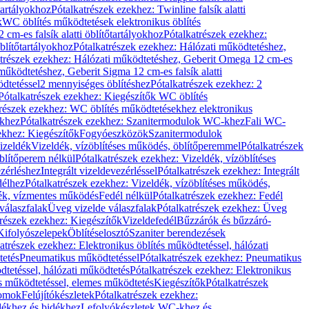
őtartályokhoz
Pótalkatrészek ezekhez: Twinline falsík alatti
k
WC öblítés működtetések elektronikus öblítés
cm-es falsík alatti öblítőtartályokhoz
Pótalkatrészek ezekhez:
blítőtartályokhoz
Pótalkatrészek ezekhez: Hálózati működtetéshez,
atrészek ezekhez: Hálózati működtetéshez, Geberit Omega 12 cm-es
űködtetéshez, Geberit Sigma 12 cm-es falsík alatti
dtetéssel
2 mennyiséges öblítéshez
Pótalkatrészek ezekhez: 2
Pótalkatrészek ezekhez: Kiegészítők WC öblítés
trészek ezekhez: WC öblítés működtetésekhez elektronikus
khez
Pótalkatrészek ezekhez: Szanitermodulok WC-khez
Fali WC-
ekhez: Kiegészítők
Fogyóeszközök
Szanitermodulok
izeldék
Vizeldék, vízöblítéses működés, öblítőperemmel
Pótalkatrészek
blítőperem nélkül
Pótalkatrészek ezekhez: Vizeldék, vízöblítéses
ezérléshez
Integrált vizeldevezérléssel
Pótalkatrészek ezekhez: Integrált
délhez
Pótalkatrészek ezekhez: Vizeldék, vízöblítéses működés,
dék, vízmentes működés
Fedél nélkül
Pótalkatrészek ezekhez: Fedél
válaszfalak
Üveg vizelde válaszfalak
Pótalkatrészek ezekhez: Üveg
trészek ezekhez: Kiegészítők
Vizeldefedél
Bűzzárók és bűzzáró-
Kifolyószelepek
Öblítéselosztó
Szaniter berendezések
atrészek ezekhez: Elektronikus öblítés működtetéssel, hálózati
tetés
Pneumatikus működtetéssel
Pótalkatrészek ezekhez: Pneumatikus
dtetéssel, hálózati működtetés
Pótalkatrészek ezekhez: Elektronikus
és működtetéssel, elemes működtetés
Kiegészítők
Pótalkatrészek
domok
Felújítókészletek
Pótalkatrészek ezekhez:
dékhez és bidékhez
Lefolyókészletek WC-khez és