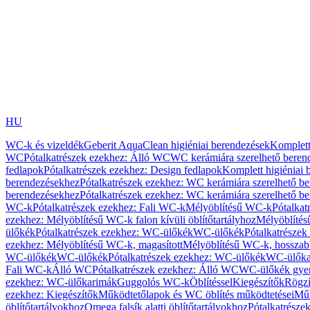
HU
WC-k és vizeldék
Geberit AquaClean higiéniai berendezések
Komplett
WC
Pótalkatrészek ezekhez: Álló WC
WC kerámiára szerelhető beren
fedlapok
Pótalkatrészek ezekhez: Design fedlapok
Komplett higiéniai
berendezésekhez
Pótalkatrészek ezekhez: WC kerámiára szerelhető b
berendezésekhez
Pótalkatrészek ezekhez: WC kerámiára szerelhető b
WC-k
Pótalkatrészek ezekhez: Fali WC-k
Mélyöblítésű WC-k
Pótalkat
ezekhez: Mélyöblítésű WC-k falon kívüli öblítőtartályhoz
Mélyöblíté
ülőkék
Pótalkatrészek ezekhez: WC-ülőkék
WC-ülőkék
Pótalkatrésze
ezekhez: Mélyöblítésű WC-k, magasított
Mélyöblítésű WC-k, hosszabb
WC-ülőkék
WC-ülőkék
Pótalkatrészek ezekhez: WC-ülőkék
WC-ülőka
Fali WC-k
Álló WC
Pótalkatrészek ezekhez: Álló WC
WC-ülőkék gye
ezekhez: WC-ülőkarimák
Guggolós WC-k
Öblítéssel
Kiegészítők
Rögzí
ezekhez: Kiegészítők
Működtetőlapok és WC öblítés működtetései
Műk
öblítőtartályokhoz
Omega falsík alatti öblítőtartályokhoz
Pótalkatrészek