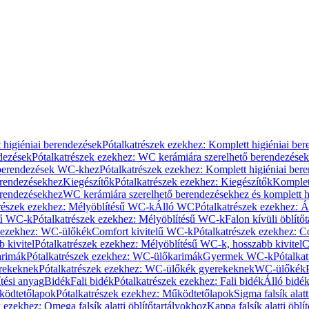
 higiéniai berendezések
Pótalkatrészek ezekhez: Komplett higiéniai be
dezések
Pótalkatrészek ezekhez: WC kerámiára szerelhető berendezések
 berendezések WC-khez
Pótalkatrészek ezekhez: Komplett higiéniai be
erendezésekhez
Kiegészítők
Pótalkatrészek ezekhez: Kiegészítők
Komplet
erendezésekhez
WC kerámiára szerelhető berendezésekhez és komplett h
részek ezekhez: Mélyöblítésű WC-k
Álló WC
Pótalkatrészek ezekhez: 
sű WC-k
Pótalkatrészek ezekhez: Mélyöblítésű WC-k
Falon kívüli öblítő
k ezekhez: WC-ülőkék
Comfort kivitelű WC-k
Pótalkatrészek ezekhez: C
 kivitel
Pótalkatrészek ezekhez: Mélyöblítésű WC-k, hosszabb kivitel
C
rimák
Pótalkatrészek ezekhez: WC-ülőkarimák
Gyermek WC-k
Pótalka
rekeknek
Pótalkatrészek ezekhez: WC-ülőkék gyerekeknek
WC-ülőkék
tési anyag
Bidék
Fali bidék
Pótalkatrészek ezekhez: Fali bidék
Álló bidé
ödtetőlapok
Pótalkatrészek ezekhez: Működtetőlapok
Sigma falsík alatt
 ezekhez: Omega falsík alatti öblítőtartályokhoz
Kappa falsík alatti öblí