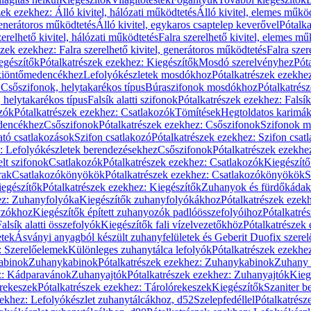
zek ezekhez: Álló kivitel, hálózati működtetés
Álló kivitel, elemes műkö
generátoros működtetés
Álló kivitel, egykaros csaptelep keverővel
Pótalka
erelhető kivitel, hálózati működtetés
Falra szerelhető kivitel, elemes mű
szek ezekhez: Falra szerelhető kivitel, generátoros működtetés
Falra szer
egészítők
Pótalkatrészek ezekhez: Kiegészítők
Mosdó szerelvényhez
Pót
 kiöntőmedencékhez
Lefolyókészletek mosdókhoz
Pótalkatrészek ezekhe
 Csőszifonok, helytakarékos típus
Búraszifonok mosdókhoz
Pótalkatrés
helytakarékos típus
Falsík alatti szifonok
Pótalkatrészek ezekhez: Falsík 
zók
Pótalkatrészek ezekhez: Csatlakozók
Tömítések
Hegtoldatos karimá
edencékhez
Csőszifonok
Pótalkatrészek ezekhez: Csőszifonok
Szifonok m
tó csatlakozások
Szifon csatlakozó
Pótalkatrészek ezekhez: Szifon csat
z: Lefolyókészletek berendezésekhez
Csőszifonok
Pótalkatrészek ezekhe
elt szifonok
Csatlakozók
Pótalkatrészek ezekhez: Csatlakozók
Kiegészít
rak
Csatlakozókönyökök
Pótalkatrészek ezekhez: Csatlakozókönyökök
S
egészítők
Pótalkatrészek ezekhez: Kiegészítők
Zuhanyok és fürdőkádak
ez: Zuhanyfolyóka
Kiegészítők zuhanyfolyókákhoz
Pótalkatrészek ezek
nyzókhoz
Kiegészítők épített zuhanyozók padlóösszefolyóihoz
Pótalkatré
alsík alatti összefolyók
Kiegészítők fali vízelvezetőkhöz
Pótalkatrészek 
etek
Ásványi anyagból készült zuhanyfelületek és Geberit Duofix szere
: Szerelőelemek
Különleges zuhanytálca lefolyók
Pótalkatrészek ezekhe
abinok
Zuhanykabinok
Pótalkatrészek ezekhez: Zuhanykabinok
Zuhany 
ez: Kádparavánok
Zuhanyajtók
Pótalkatrészek ezekhez: Zuhanyajtók
Kieg
rekeszek
Pótalkatrészek ezekhez: Tárolórekeszek
Kiegészítők
Szaniter b
zekhez: Lefolyókészlet zuhanytálcákhoz, d52
Szelepfedéllel
Pótalkatrész