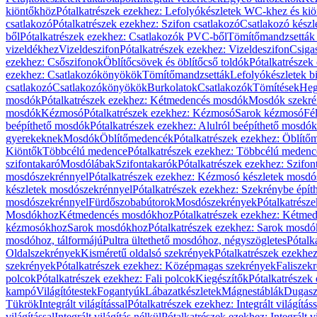
kiöntőkhöz
Pótalkatrészek ezekhez: Lefolyókészletek WC-khez és ki
csatlakozó
Pótalkatrészek ezekhez: Szifon csatlakozó
Csatlakozó készl
ből
Pótalkatrészek ezekhez: Csatlakozók PVC-ből
Tömítőmandzsetták
vizeldékhez
Vizeldeszifon
Pótalkatrészek ezekhez: Vizeldeszifon
Csiga
ezekhez: Csőszifonok
Öblítőcsövek és öblítőcső toldók
Pótalkatrészek
ezekhez: Csatlakozókönyökök
Tömítőmandzsetták
Lefolyókészletek b
csatlakozó
Csatlakozókönyökök
Burkolatok
Csatlakozók
Tömítések
Heg
mosdók
Pótalkatrészek ezekhez: Kétmedencés mosdók
Mosdók szekré
mosdók
Kézmosó
Pótalkatrészek ezekhez: Kézmosó
Sarok kézmosó
Fé
beépíthető mosdók
Pótalkatrészek ezekhez: Alulról beépíthető mosdók
gyerekeknek
Mosdók
Öblítőmedencék
Pótalkatrészek ezekhez: Öblít
Kiöntők
Többcélú medence
Pótalkatrészek ezekhez: Többcélú medenc
szifontakaró
Mosdólábak
Szifontakarók
Pótalkatrészek ezekhez: Szifon
mosdószekrénnyel
Pótalkatrészek ezekhez: Kézmosó készletek mosdó
készletek mosdószekrénnyel
Pótalkatrészek ezekhez: Szekrénybe épí
mosdószekrénnyel
Fürdőszobabútorok
Mosdószekrények
Pótalkatrész
Mosdókhoz
Kétmedencés mosdókhoz
Pótalkatrészek ezekhez: Kétm
kézmosókhoz
Sarok mosdókhoz
Pótalkatrészek ezekhez: Sarok mosd
mosdóhoz, tálformájú
Pultra ültethető mosdóhoz, négyszögletes
Pótalk
Oldalszekrények
Kisméretű oldalsó szekrények
Pótalkatrészek ezekhe
szekrények
Pótalkatrészek ezekhez: Középmagas szekrények
Faliszek
polcok
Pótalkatrészek ezekhez: Fali polcok
Kiegészítők
Pótalkatrészek
kampó
Világítótestek
Fogantyúk
Lábazatkészletek
Mágnestáblák
Dugasz
Tükrök
Integrált világítással
Pótalkatrészek ezekhez: Integrált világításs
világítással
Integrált világítás nélkül
Pótalkatrészek ezekhez: Integrált vi