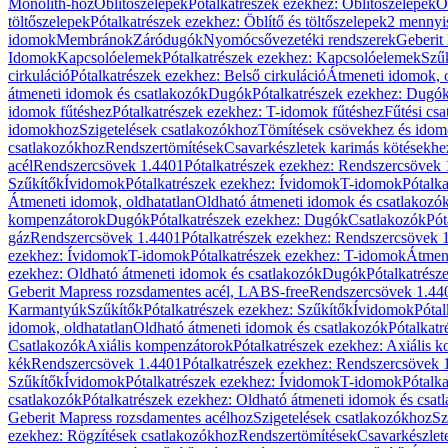
Monolith-hoz
Öblítőszelepek
Pótalkatrészek ezekhez: Öblítőszelepek
Ö
töltőszelepek
Pótalkatrészek ezekhez: Öblítő és töltőszelepek
2 mennyis
idomok
Membránok
Záródugók
Nyomócsővezetéki rendszerek
Geberit
Idomok
Kapcsolóelemek
Pótalkatrészek ezekhez: Kapcsolóelemek
Szű
cirkuláció
Pótalkatrészek ezekhez: Belső cirkuláció
Átmeneti idomok, o
átmeneti idomok és csatlakozók
Dugók
Pótalkatrészek ezekhez: Dugó
idomok fűtéshez
Pótalkatrészek ezekhez: T-idomok fűtéshez
Fűtési cs
idomokhoz
Szigetelések csatlakozókhoz
Tömítések csövekhez és ido
csatlakozókhoz
Rendszertömítések
Csavarkészletek karimás kötésekhe
acél
Rendszercsövek 1.4401
Pótalkatrészek ezekhez: Rendszercsövek
Szűkítők
Ívidomok
Pótalkatrészek ezekhez: Ívidomok
T-idomok
Pótalk
Átmeneti idomok, oldhatatlan
Oldható átmeneti idomok és csatlakozó
kompenzátorok
Dugók
Pótalkatrészek ezekhez: Dugók
Csatlakozók
Pót
gáz
Rendszercsövek 1.4401
Pótalkatrészek ezekhez: Rendszercsövek 
ezekhez: Ívidomok
T-idomok
Pótalkatrészek ezekhez: T-idomok
Átmene
ezekhez: Oldható átmeneti idomok és csatlakozók
Dugók
Pótalkatrész
Geberit Mapress rozsdamentes acél, LABS-free
Rendszercsövek 1.44
Karmantyúk
Szűkítők
Pótalkatrészek ezekhez: Szűkítők
Ívidomok
Pótal
idomok, oldhatatlan
Oldható átmeneti idomok és csatlakozók
Pótalkatr
Csatlakozók
Axiális kompenzátorok
Pótalkatrészek ezekhez: Axiális 
kék
Rendszercsövek 1.4401
Pótalkatrészek ezekhez: Rendszercsövek 
Szűkítők
Ívidomok
Pótalkatrészek ezekhez: Ívidomok
T-idomok
Pótalk
csatlakozók
Pótalkatrészek ezekhez: Oldható átmeneti idomok és csat
Geberit Mapress rozsdamentes acélhoz
Szigetelések csatlakozókhoz
Sz
ezekhez: Rögzítések csatlakozókhoz
Rendszertömítések
Csavarkészlet