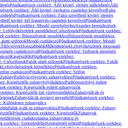
dtetés
Pótalkatrészek ezekhez: Álló kivitel, elemes működtetés
Álló
trészek ezekhez: Álló kivitel, egykaros csaptelep keverővel
Falra
ködtetés
Pótalkatrészek ezekhez: Falra szerelhető kivitel, elemes
elhető kivitel, két fogantyús csaptelep keverővel
Pótalkatrészek
alkatrészek ezekhez: Mosdó szerelvényhez
Szaniter berendezések
z: Lefolyókészletek mosdókhoz
Csőszifonok
Pótalkatrészek ezekhez:
zek ezekhez: Búraszifonok mosdókhoz
Búraszifonok mosdókhoz,
alatti szifonok
Mosdó csatlakozó
Pótalkatrészek ezekhez: Mosdó
k
Állócsövek
Hosszabbítók
Működtetések
Lefolyókészletek mosogató
osógép csatlakozóval
Pótalkatrészek ezekhez: Szifonok mosógép
lakozó
Kiegészítők
Pótalkatrészek ezekhez:
z: Csőszifonok
Falsík alatti szifonok
Pótalkatrészek ezekhez: Falsík
ők
Lefolyókészletek kiöntőkhöz
Pótalkatrészek ezekhez:
zifon csatlakozó
Pótalkatrészek ezekhez: Szifon
Zuhany
Padlóvíz-elvezetés zuhanyokhoz
Pótalkatrészek ezekhez:
hez: Kiegészítők zuhanyfolyókákhoz
Padlóösszefolyó épített
szek ezekhez: Kiegészítők épített zuhanyozók
ezekhez: Kiegészítők fali vízelvezetőkhöz
Zuhanytálcák és
lőelemek
Zuhanytálcák ásványi anyagból
Pótalkatrészek ezekhez:
z: Különleges zuhanytálca
oldalfalak walk-in zuhanyokhoz
Pótalkatrészek ezekhez: Zuhany
észítők
Pótalkatrészek ezekhez: Kiegészítők
Zuhanyok
erendezések csatlakoztatása zuhanyokhoz és
ek ezekhez: Szelepfedéllel
Szelepfedél nélkül
Pótalkatrészek ezekhez: