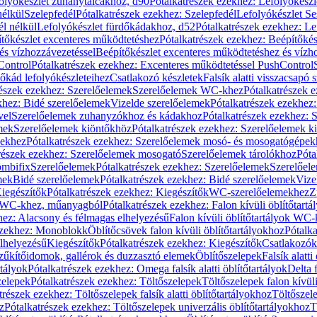
olyókészlet zuhanytálcákhoz, d90
Pótalkatrészek ezekhez: Lefolyókész
nélkül
Szelepfedél
Pótalkatrészek ezekhez: Szelepfedél
Lefolyókészlet Se
él nélkül
Lefolyókészlet fürdőkádakhoz, d52
Pótalkatrészek ezekhez: L
tőkészlet excenteres működtetéshez
Pótalkatrészek ezekhez: Beépítőké
és vízhozzávezetéssel
Beépítőkészlet excenteres működtetéshez és vízh
Control
Pótalkatrészek ezekhez: Excenteres működtetéssel PushControl
őkád lefolyókészleteihez
Csatlakozó készletek
Falsík alatti visszacsapó 
részek ezekhez: Szerelőelemek
Szerelőelemek WC-khez
Pótalkatrészek 
khez: Bidé szerelőelemek
Vizelde szerelőelemek
Pótalkatrészek ezekhez:
vel
Szerelőelemek zuhanyzókhoz és kádakhoz
Pótalkatrészek ezekhez:
mek
Szerelőelemek kiöntőkhöz
Pótalkatrészek ezekhez: Szerelőelemek k
pekhez
Pótalkatrészek ezekhez: Szerelőelemek mosó- és mosogatógépek
részek ezekhez: Szerelőelemek mosogató
Szerelőelemek tárolókhoz
Póta
ombifix
Szerelőelemek
Pótalkatrészek ezekhez: Szerelőelemek
Szerelőe
mek
Bidé szerelőelemek
Pótalkatrészek ezekhez: Bidé szerelőelemek
Vize
iegészítők
Pótalkatrészek ezekhez: Kiegészítők
WC-szerelőelemekhez
Z
ok WC-khez, műanyagból
Pótalkatrészek ezekhez: Falon kívüli öblítőta
hez: Alacsony és félmagas elhelyezésű
Falon kívüli öblítőtartályok WC-
ezekhez: Monoblokk
Öblítőcsövek falon kívüli öblítőtartályokhoz
Pótalka
lhelyezésű
Kiegészítők
Pótalkatrészek ezekhez: Kiegészítők
Csatlakozók
zűkítőidomok, gallérok és duzzasztó elemek
Öblítőszelepek
Falsík alatti
rtályok
Pótalkatrészek ezekhez: Omega falsík alatti öblítőtartályok
Delta f
zelepek
Pótalkatrészek ezekhez: Töltőszelepek
Töltőszelepek falon kívüli
trészek ezekhez: Töltőszelepek falsík alatti öblítőtartályokhoz
Töltőszel
z
Pótalkatrészek ezekhez: Töltőszelepek univerzális öblítőtartályokhoz
T