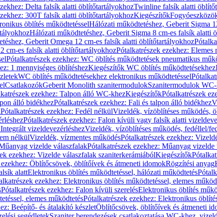
zekhez: Delta falsík alatti öblítőtartályokhoz
Twinline falsík alatti öblít
zekhez: 300T falsík alatti öblítőtartályokhoz
Kiegészítők
Fogyóeszközö
ronikus öblítés működtetéssel
Hálózati működtetéshez, Geberit Sigma 12 
rtályokhoz
Hálózati működtetéshez, Geberit Sigma 8 cm-es falsík alatti ö
téshez, Geberit Omega 12 cm-es falsík alatti öblítőtartályokhoz
Pótalk
cm-es falsík alatti öblítőtartályokhoz
Pótalkatrészek ezekhez: Elemes m
el
Pótalkatrészek ezekhez: WC öblítés működtetések pneumatikus műkö
ez: 1 mennyiséges öblítéshez
Kiegészítők WC öblítés működtetésekhez
zletek
WC öblítés működtetésekhez elektronikus működtetéssel
Pótalka
el
Csatlakozók
Geberit Monolith szanitermodulok
Szanitermodulok WC-
lkatrészek ezekhez: Talpon álló WC-khez
Kiegészítők
Pótalkatrészek ez
alpon álló bidékhez
Pótalkatrészek ezekhez: Fali és talpon álló bidékhez
V
l
Pótalkatrészek ezekhez: Fedél nélkül
Vizeldék, vízöblítéses működés, ö
érléshez
Pótalkatrészek ezekhez: Falon kívüli vagy falsík alatti vizeldev
Integrált vizeldevezérléshez
Vizeldék, vízöblítéses működés, fedéllel/fe
rem nélkül
Vizeldék, vízmentes működés
Pótalkatrészek ezekhez: Vizel
Műanyag vizelde válaszfalak
Pótalkatrészek ezekhez: Műanyag vizelde 
zek ezekhez: Vizelde válaszfalak szaniterkerámiából
Kiegészítők
Pótalka
 ezekhez: Öblítőcsövek, öblítőívek és átmeneti idomok
Rögzítési anyag
lsík alatt
Elektronikus öblítés működtetéssel, hálózati működtetés
Pótalk
alkatrészek ezekhez: Elektronikus öblítés működtetéssel, elemes működ
s
Pótalkatrészek ezekhez: Falon kívüli szerelés
Elektronikus öblítés műkö
tetéssel, elemes működtetés
Pótalkatrészek ezekhez: Elektronikus öblít
z: Beépítő- és átalakító készlet
Öblítőcsövek, öblítőívek és átmeneti i
elési segédletek
Szaniter berendezések csatlakoztatása WC-khez, vizel