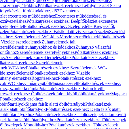
let zuhanytálcákhoz, d90
Szelepfedéllel
Pótalkatrészek ezekhez:
stra zuhanytálcákhoz
Pótalkatrészek ezekhez: Lefolyókészlet Sestra
efolyókészlet fürdőkádakhoz, d52
Excenteres
szlet excenteres működtetéshez
Excenteres működtetéssel és
ozzávezetéshez
Pótalkatrészek ezekhez: Beépítőkészlet excenteres
Szelepfedéllel
Pótalkatrészek ezekhez: Szelepfedéllel
Kiegészítők
szelep
Pótalkatrészek ezekhez: Falsík alatti visszacsapó szelep
Szerelési
ezekhez: Szerelőelemek WC-khez
Mosdó szerelőelemek
Pótalkatrészek
 Vizelde szerelőelemek
Zuhanyelemek fali
 Szerelőelemek zuhanyzókhoz és kádakhoz
Zuhanyzó válaszfal
iöntőkhöz
Szerelőelemek szerelvényekhez
Pótalkatrészek ezekhez:
hez
Szerelőelemek konzol terhelésekhez
Pótalkatrészek ezekhez:
lkatrészek ezekhez: Szerelőelemek
lemek WC-khez
Pótalkatrészek ezekhez: Szerelőelemek WC-
lde szerelőelemek
Pótalkatrészek ezekhez: Vizelde
uhany elemekhez
Rögzítésekhez
Pótalkatrészek ezekhez:
rtályok WC-khez, műanyagból
Magasra szerelt
Pótalkatrészek ezekhez:
khez, szaniterkerámia
Pótalkatrészek ezekhez: Falon kívüli
trészek ezekhez: Öblítőcsövek falon kívüli öblítőtartályokhoz
Magasra
Pótalkatrészek ezekhez:
 öblítőtartályok
Sigma falsík alatti öblítőtartályok
Pótalkatrészek
alsík alatti öblítőtartályok
Pótalkatrészek ezekhez: Delta falsík alatti
 öblítőtartályokhoz
Pótalkatrészek ezekhez: Töltőszelepek falon kívüli
epek kerámia öblítőtartályokhoz
Pótalkatrészek ezekhez: Töltőszelepek
öltőszelepek Monolith-hoz
Pótalkatrészek ezekhez: Töltőszelepek