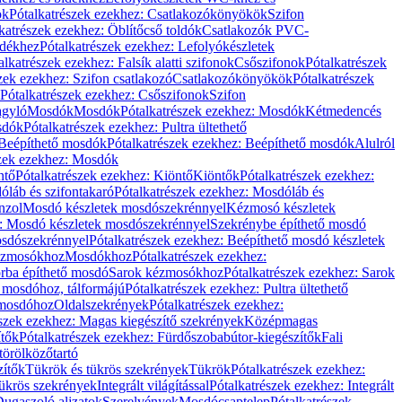
ök
Pótalkatrészek ezekhez: Csatlakozókönyökök
Szifon
katrészek ezekhez: Öblítőcső toldók
Csatlakozók PVC-
ldékhez
Pótalkatrészek ezekhez: Lefolyókészletek
alkatrészek ezekhez: Falsík alatti szifonok
Csőszifonok
Pótalkatrészek
zek ezekhez: Szifon csatlakozó
Csatlakozókönyökök
Pótalkatrészek
Pótalkatrészek ezekhez: Csőszifonok
Szifon
gyló
Mosdók
Mosdók
Pótalkatrészek ezekhez: Mosdók
Kétmedencés
osdók
Pótalkatrészek ezekhez: Pultra ültethető
Beépíthető mosdók
Pótalkatrészek ezekhez: Beépíthető mosdók
Alulról
szek ezekhez: Mosdók
ntő
Pótalkatrészek ezekhez: Kiöntő
Kiöntők
Pótalkatrészek ezekhez:
láb és szifontakaró
Pótalkatrészek ezekhez: Mosdóláb és
nzol
Mosdó készletek mosdószekrénnyel
Kézmosó készletek
z: Mosdó készletek mosdószekrénnyel
Szekrénybe építhető mosdó
osdószekrénnyel
Pótalkatrészek ezekhez: Beépíthető mosdó készletek
Kézmosókhoz
Mosdókhoz
Pótalkatrészek ezekhez:
orba építhető mosdó
Sarok kézmosókhoz
Pótalkatrészek ezekhez: Sarok
ő mosdóhoz, tálformájú
Pótalkatrészek ezekhez: Pultra ültethető
 mosdóhoz
Oldalszekrények
Pótalkatrészek ezekhez:
észek ezekhez: Magas kiegészítő szekrények
Középmagas
ítők
Pótalkatrészek ezekhez: Fürdőszobabútor-kiegészítők
Fali
törölközőtartó
zítők
Tükrök és tükrös szekrények
Tükrök
Pótalkatrészek ezekhez:
Tükrös szekrények
Integrált világítással
Pótalkatrészek ezekhez: Integrált
ugaszoló aljzatok
Szerelvények
Mosdócsaptelep
Pótalkatrészek