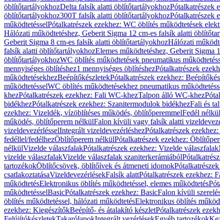
öblítőtartályokhoz
Delta falsík alatti öblítőtartályokhoz
Pótalkatrészek e
öblítőtartályokhoz
300T falsík alatti öblítőtartályokhoz
Pótalkatrészek e
működtetéssel
Pótalkatrészek ezekhez: WC öblítés működtetések elekt
Hálózati működtetéshez, Geberit Sigma 12 cm-es falsík alatti öblítőta
Geberit Sigma 8 cm-es falsík alatti öblítőtartályokhoz
Hálózati működte
falsík alatti öblítőtartályokhoz
Elemes működtetéshez, Geberit Sigma 12 
öblítőtartályokhoz
WC öblítés működtetések pneumatikus működtetéss
mennyiséges öblítéshez
1 mennyiséges öblítéshez
Pótalkatrészek ezekh
működtetésekhez
Beépítőkészletek
Pótalkatrészek ezekhez: Beépítőkés
működtetéssel
WC öblítés működtetésekhez pneumatikus működtetéss
khez
Pótalkatrészek ezekhez: Fali WC-khez
Talpon álló WC-khez
Póta
bidékhez
Pótalkatrészek ezekhez: Szanitermodulok bidékhez
Fali és t
ezekhez: Vizeldék, vízöblítéses működés, öblítőperemmel
Fedél nélkü
működés, öblítőperem nélkül
Falon kívüli vagy falsík alatti vizeldevez
vizeldevezérléssel
Integrált vizeldevezérléshez
Pótalkatrészek ezekhez: 
fedéllel/fedélhez
Öblítőperem nélkül
Pótalkatrészek ezekhez: Öblítőpe
nélkül
Vizelde válaszfalak
Pótalkatrészek ezekhez: Vizelde válaszfalak
vizelde válaszfalak
Vizelde válaszfalak szaniterkerámiából
Pótalkatrés
tartozékok
Öblítőcsövek, öblítőívek és átmeneti idomok
Pótalkatrészek
csatlakoztatása
Vizeldevezérlések
Falsík alatt
Pótalkatrészek ezekhez: Fa
működtetés
Elektronikus öblítés működtetéssel, elemes működtetés
Pót
működtetéssel
Basic
Pótalkatrészek ezekhez: Basic
Falon kívüli szerelé
öblítés működtetéssel, hálózati működtetés
Elektronikus öblítés működ
ezekhez: Kiegészítők
Beépítő- és átalakító készlet
Pótalkatrészek ezekhe
Felújítókészletek
Takarólapok
Integrált vezérlések
Egyéb tartozékok
Kez