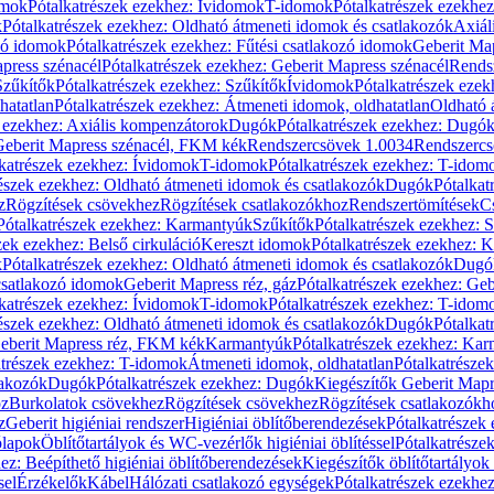
omok
Pótalkatrészek ezekhez: Ívidomok
T-idomok
Pótalkatrészek ezekhe
k
Pótalkatrészek ezekhez: Oldható átmeneti idomok és csatlakozók
Axiál
zó idomok
Pótalkatrészek ezekhez: Fűtési csatlakozó idomok
Geberit Map
press szénacél
Pótalkatrészek ezekhez: Geberit Mapress szénacél
Rends
Szűkítők
Pótalkatrészek ezekhez: Szűkítők
Ívidomok
Pótalkatrészek eze
hatatlan
Pótalkatrészek ezekhez: Átmeneti idomok, oldhatatlan
Oldható 
k ezekhez: Axiális kompenzátorok
Dugók
Pótalkatrészek ezekhez: Dugó
 Geberit Mapress szénacél, FKM kék
Rendszercsövek 1.0034
Rendszercs
katrészek ezekhez: Ívidomok
T-idomok
Pótalkatrészek ezekhez: T-idom
észek ezekhez: Oldható átmeneti idomok és csatlakozók
Dugók
Pótalkat
z
Rögzítések csövekhez
Rögzítések csatlakozókhoz
Rendszertömítések
C
Pótalkatrészek ezekhez: Karmantyúk
Szűkítők
Pótalkatrészek ezekhez: 
zek ezekhez: Belső cirkuláció
Kereszt idomok
Pótalkatrészek ezekhez: 
k
Pótalkatrészek ezekhez: Oldható átmeneti idomok és csatlakozók
Dugó
 csatlakozó idomok
Geberit Mapress réz, gáz
Pótalkatrészek ezekhez: Geb
katrészek ezekhez: Ívidomok
T-idomok
Pótalkatrészek ezekhez: T-idom
észek ezekhez: Oldható átmeneti idomok és csatlakozók
Dugók
Pótalkat
Geberit Mapress réz, FKM kék
Karmantyúk
Pótalkatrészek ezekhez: Ka
atrészek ezekhez: T-idomok
Átmeneti idomok, oldhatatlan
Pótalkatrésze
lakozók
Dugók
Pótalkatrészek ezekhez: Dugók
Kiegészítők Geberit Mapr
oz
Burkolatok csövekhez
Rögzítések csövekhez
Rögzítések csatlakozókh
z
Geberit higiéniai rendszer
Higiéniai öblítőberendezések
Pótalkatrészek 
ólapok
Öblítőtartályok és WC-vezérlők higiéniai öblítéssel
Pótalkatrésze
ez: Beépíthető higiéniai öblítőberendezések
Kiegészítők öblítőtartályok
sel
Érzékelők
Kábel
Hálózati csatlakozó egységek
Pótalkatrészek ezekhez