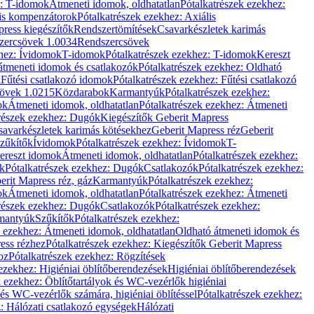
z: T-idomok
Átmeneti idomok, oldhatatlan
Pótalkatrészek ezekhez:
is kompenzátorok
Pótalkatrészek ezekhez: Axiális
ress kiegészítők
Rendszertömítések
Csavarkészletek karimás
zercsövek 1.0034
Rendszercsövek
khez: Ívidomok
T-idomok
Pótalkatrészek ezekhez: T-idomok
Kereszt
átmeneti idomok és csatlakozók
Pótalkatrészek ezekhez: Oldható
k
Fűtési csatlakozó idomok
Pótalkatrészek ezekhez: Fűtési csatlakozó
övek 1.0215
Közdarabok
Karmantyúk
Pótalkatrészek ezekhez:
ok
Átmeneti idomok, oldhatatlan
Pótalkatrészek ezekhez: Átmeneti
részek ezekhez: Dugók
Kiegészítők Geberit Mapress
savarkészletek karimás kötésekhez
Geberit Mapress réz
Geberit
Szűkítők
Ívidomok
Pótalkatrészek ezekhez: Ívidomok
T-
Kereszt idomok
Átmeneti idomok, oldhatatlan
Pótalkatrészek ezekhez:
k
Pótalkatrészek ezekhez: Dugók
Csatlakozók
Pótalkatrészek ezekhez:
erit Mapress réz, gáz
Karmantyúk
Pótalkatrészek ezekhez:
ok
Átmeneti idomok, oldhatatlan
Pótalkatrészek ezekhez: Átmeneti
részek ezekhez: Dugók
Csatlakozók
Pótalkatrészek ezekhez:
rmantyúk
Szűkítők
Pótalkatrészek ezekhez:
k ezekhez: Átmeneti idomok, oldhatatlan
Oldható átmeneti idomok és
ess rézhez
Pótalkatrészek ezekhez: Kiegészítők Geberit Mapress
oz
Pótalkatrészek ezekhez: Rögzítések
ezekhez: Higiéniai öblítőberendezések
Higiéniai öblítőberendezések
k ezekhez: Öblítőtartályok és WC-vezérlők higiéniai
 és WC-vezérlők számára, higiéniai öblítéssel
Pótalkatrészek ezekhez:
: Hálózati csatlakozó egységek
Hálózati