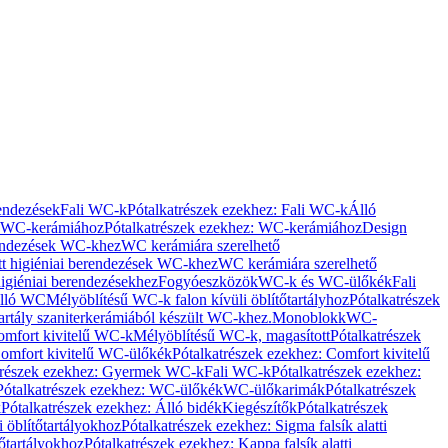
rendezések
Fali WC-k
Pótalkatrészek ezekhez: Fali WC-k
Álló
WC-kerámiához
Pótalkatrészek ezekhez: WC-kerámiához
Design
rendezések WC-khez
WC kerámiára szerelhető
t higiéniai berendezések WC-khez
WC kerámiára szerelhető
igiéniai berendezésekhez
Fogyóeszközök
WC-k és WC-ülőkék
Fali
Álló WC
Mélyöblítésű WC-k falon kívüli öblítőtartályhoz
Pótalkatrészek
tartály szaniterkerámiából készült WC-khez.
Monoblokk
WC-
omfort kivitelű WC-k
Mélyöblítésű WC-k, magasított
Pótalkatrészek
omfort kivitelű WC-ülőkék
Pótalkatrészek ezekhez: Comfort kivitelű
trészek ezekhez: Gyermek WC-k
Fali WC-k
Pótalkatrészek ezekhez:
Pótalkatrészek ezekhez: WC-ülőkék
WC-ülőkarimák
Pótalkatrészek
k
Pótalkatrészek ezekhez: Álló bidék
Kiegészítők
Pótalkatrészek
i öblítőtartályokhoz
Pótalkatrészek ezekhez: Sigma falsík alatti
tőtartályokhoz
Pótalkatrészek ezekhez: Kappa falsík alatti