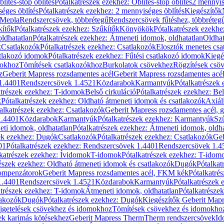
blítés-stop öblítés
Pótalkatrészek ezekhez: Öblítés-stop öblítés
2 mennyis
éges öblítés
Pótalkatrészek ezekhez: 2 mennyiséges öblítés
Kiegészítők
 Mepla
Rendszercsövek, többrétegű
Rendszercsövek fűtéshez, többréteg
kítők
Pótalkatrészek ezekhez: Szűkítők
Könyökök
Pótalkatrészek ezekh
ldhatatlan
Pótalkatrészek ezekhez: Átmeneti idomok, oldhatatlan
Oldhat
k
Csatlakozók
Pótalkatrészek ezekhez: Csatlakozók
Elosztók menetes csa
atlakozó idomok
Pótalkatrészek ezekhez: Fűtési csatlakozó idomok
Kiegé
mokhoz
Tömítések csatlakozókhoz
Burkolatok csövekhez
Rögzítések csö
z
Geberit Mapress rozsdamentes acél
Geberit Mapress rozsdamentes acé
 1.4401
Rendszercsövek 1.4521
Közdarabok
Karmantyúk
Pótalkatrészek
atrészek ezekhez: T-idomok
Belső cirkuláció
Pótalkatrészek ezekhez: Bel
k
Pótalkatrészek ezekhez: Oldható átmeneti idomok és csatlakozók
Axiál
alkatrészek ezekhez: Csatlakozók
Geberit Mapress rozsdamentes acél, 
1.4401
Közdarabok
Karmantyúk
Pótalkatrészek ezekhez: Karmantyúk
Sz
ti idomok, oldhatatlan
Pótalkatrészek ezekhez: Átmeneti idomok, oldha
ek ezekhez: Dugók
Csatlakozók
Pótalkatrészek ezekhez: Csatlakozók
Geb
01
Pótalkatrészek ezekhez: Rendszercsövek 1.4401
Rendszercsövek 1.4
katrészek ezekhez: Ívidomok
T-idomok
Pótalkatrészek ezekhez: T-idom
észek ezekhez: Oldható átmeneti idomok és csatlakozók
Dugók
Pótalkat
kompenzátorok
Geberit Mapress rozsdamentes acél, FKM kék
Pótalkatré
1.4401
Rendszercsövek 1.4521
Közdarabok
Karmantyúk
Pótalkatrészek
atrészek ezekhez: T-idomok
Átmeneti idomok, oldhatatlan
Pótalkatrésze
lakozók
Dugók
Pótalkatrészek ezekhez: Dugók
Kiegészítők Geberit Mapr
igetelések csövekhez és idomokhoz
Tömítések csövekhez és idomokho
ek karimás kötésekhez
Geberit Mapress Therm
Therm rendszercsövek
Id