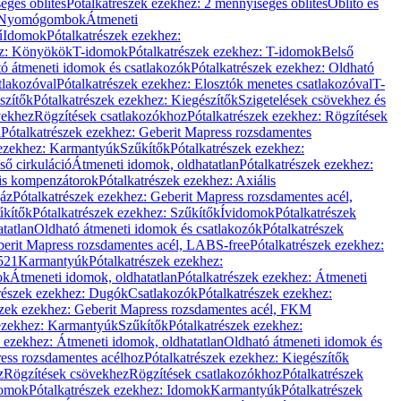
éges öblítés
Pótalkatrészek ezekhez: 2 mennyiséges öblítés
Öblítő és
Nyomógombok
Átmeneti
ű
Idomok
Pótalkatrészek ezekhez:
ez: Könyökök
T-idomok
Pótalkatrészek ezekhez: T-idomok
Belső
ó átmeneti idomok és csatlakozók
Pótalkatrészek ezekhez: Oldható
tlakozóval
Pótalkatrészek ezekhez: Elosztók menetes csatlakozóval
T-
szítők
Pótalkatrészek ezekhez: Kiegészítők
Szigetelések csövekhez és
vekhez
Rögzítések csatlakozókhoz
Pótalkatrészek ezekhez: Rögzítések
l
Pótalkatrészek ezekhez: Geberit Mapress rozsdamentes
 ezekhez: Karmantyúk
Szűkítők
Pótalkatrészek ezekhez:
ső cirkuláció
Átmeneti idomok, oldhatatlan
Pótalkatrészek ezekhez:
is kompenzátorok
Pótalkatrészek ezekhez: Axiális
gáz
Pótalkatrészek ezekhez: Geberit Mapress rozsdamentes acél,
űkítők
Pótalkatrészek ezekhez: Szűkítők
Ívidomok
Pótalkatrészek
tatlan
Oldható átmeneti idomok és csatlakozók
Pótalkatrészek
erit Mapress rozsdamentes acél, LABS-free
Pótalkatrészek ezekhez:
521
Karmantyúk
Pótalkatrészek ezekhez:
ok
Átmeneti idomok, oldhatatlan
Pótalkatrészek ezekhez: Átmeneti
részek ezekhez: Dugók
Csatlakozók
Pótalkatrészek ezekhez:
szek ezekhez: Geberit Mapress rozsdamentes acél, FKM
 ezekhez: Karmantyúk
Szűkítők
Pótalkatrészek ezekhez:
k ezekhez: Átmeneti idomok, oldhatatlan
Oldható átmeneti idomok és
ess rozsdamentes acélhoz
Pótalkatrészek ezekhez: Kiegészítők
z
Rögzítések csövekhez
Rögzítések csatlakozókhoz
Pótalkatrészek
omok
Pótalkatrészek ezekhez: Idomok
Karmantyúk
Pótalkatrészek