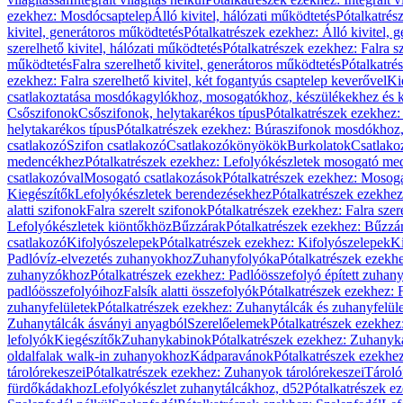
ezekhez: Mosdócsaptelep
Álló kivitel, hálózati működtetés
Pótalkatrés
kivitel, generátoros működtetés
Pótalkatrészek ezekhez: Álló kivitel, 
szerelhető kivitel, hálózati működtetés
Pótalkatrészek ezekhez: Falra sz
működtetés
Falra szerelhető kivitel, generátoros működtetés
Pótalkatré
ezekhez: Falra szerelhető kivitel, két fogantyús csaptelep keverővel
Ki
csatlakoztatása mosdókagylókhoz, mosogatókhoz, készülékekhez és
Csőszifonok
Csőszifonok, helytakarékos típus
Pótalkatrészek ezekhez:
helytakarékos típus
Pótalkatrészek ezekhez: Búraszifonok mosdókhoz, 
csatlakozó
Szifon csatlakozó
Csatlakozókönyökök
Burkolatok
Csatlako
medencékhez
Pótalkatrészek ezekhez: Lefolyókészletek mosogató m
csatlakozóval
Mosogató csatlakozások
Pótalkatrészek ezekhez: Mosoga
Kiegészítők
Lefolyókészletek berendezésekhez
Pótalkatrészek ezekhe
alatti szifonok
Falra szerelt szifonok
Pótalkatrészek ezekhez: Falra szer
Lefolyókészletek kiöntőkhöz
Bűzzárak
Pótalkatrészek ezekhez: Bűzzá
csatlakozó
Kifolyószelepek
Pótalkatrészek ezekhez: Kifolyószelepek
Ki
Padlóvíz-elvezetés zuhanyokhoz
Zuhanyfolyóka
Pótalkatrészek ezekh
zuhanyzókhoz
Pótalkatrészek ezekhez: Padlóösszefolyó épített zuha
padlóösszefolyóihoz
Falsík alatti összefolyók
Pótalkatrészek ezekhez: F
zuhanyfelületek
Pótalkatrészek ezekhez: Zuhanytálcák és zuhanyfelül
Zuhanytálcák ásványi anyagból
Szerelőelemek
Pótalkatrészek ezekhez
lefolyók
Kiegészítők
Zuhanykabinok
Pótalkatrészek ezekhez: Zuhanyk
oldalfalak walk-in zuhanyokhoz
Kádparavánok
Pótalkatrészek ezekh
tárolórekeszei
Pótalkatrészek ezekhez: Zuhanyok tárolórekeszei
Tároló
fürdőkádakhoz
Lefolyókészlet zuhanytálcákhoz, d52
Pótalkatrészek e