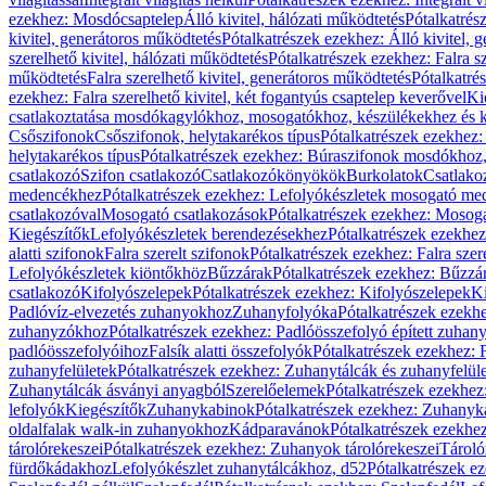
ezekhez: Mosdócsaptelep
Álló kivitel, hálózati működtetés
Pótalkatrés
kivitel, generátoros működtetés
Pótalkatrészek ezekhez: Álló kivitel, 
szerelhető kivitel, hálózati működtetés
Pótalkatrészek ezekhez: Falra sz
működtetés
Falra szerelhető kivitel, generátoros működtetés
Pótalkatré
ezekhez: Falra szerelhető kivitel, két fogantyús csaptelep keverővel
Ki
csatlakoztatása mosdókagylókhoz, mosogatókhoz, készülékekhez és
Csőszifonok
Csőszifonok, helytakarékos típus
Pótalkatrészek ezekhez:
helytakarékos típus
Pótalkatrészek ezekhez: Búraszifonok mosdókhoz, 
csatlakozó
Szifon csatlakozó
Csatlakozókönyökök
Burkolatok
Csatlako
medencékhez
Pótalkatrészek ezekhez: Lefolyókészletek mosogató m
csatlakozóval
Mosogató csatlakozások
Pótalkatrészek ezekhez: Mosoga
Kiegészítők
Lefolyókészletek berendezésekhez
Pótalkatrészek ezekhe
alatti szifonok
Falra szerelt szifonok
Pótalkatrészek ezekhez: Falra szer
Lefolyókészletek kiöntőkhöz
Bűzzárak
Pótalkatrészek ezekhez: Bűzzá
csatlakozó
Kifolyószelepek
Pótalkatrészek ezekhez: Kifolyószelepek
Ki
Padlóvíz-elvezetés zuhanyokhoz
Zuhanyfolyóka
Pótalkatrészek ezekh
zuhanyzókhoz
Pótalkatrészek ezekhez: Padlóösszefolyó épített zuha
padlóösszefolyóihoz
Falsík alatti összefolyók
Pótalkatrészek ezekhez: F
zuhanyfelületek
Pótalkatrészek ezekhez: Zuhanytálcák és zuhanyfelül
Zuhanytálcák ásványi anyagból
Szerelőelemek
Pótalkatrészek ezekhez
lefolyók
Kiegészítők
Zuhanykabinok
Pótalkatrészek ezekhez: Zuhanyk
oldalfalak walk-in zuhanyokhoz
Kádparavánok
Pótalkatrészek ezekh
tárolórekeszei
Pótalkatrészek ezekhez: Zuhanyok tárolórekeszei
Tároló
fürdőkádakhoz
Lefolyókészlet zuhanytálcákhoz, d52
Pótalkatrészek e