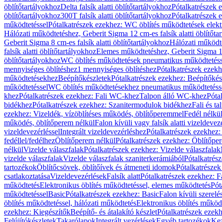
öblítőtartályokhoz
Delta falsík alatti öblítőtartályokhoz
Pótalkatrészek e
öblítőtartályokhoz
300T falsík alatti öblítőtartályokhoz
Pótalkatrészek e
működtetéssel
Pótalkatrészek ezekhez: WC öblítés működtetések elekt
Hálózati működtetéshez, Geberit Sigma 12 cm-es falsík alatti öblítőta
Geberit Sigma 8 cm-es falsík alatti öblítőtartályokhoz
Hálózati működte
falsík alatti öblítőtartályokhoz
Elemes működtetéshez, Geberit Sigma 12 
öblítőtartályokhoz
WC öblítés működtetések pneumatikus működtetéss
mennyiséges öblítéshez
1 mennyiséges öblítéshez
Pótalkatrészek ezekh
működtetésekhez
Beépítőkészletek
Pótalkatrészek ezekhez: Beépítőkés
működtetéssel
WC öblítés működtetésekhez pneumatikus működtetéss
khez
Pótalkatrészek ezekhez: Fali WC-khez
Talpon álló WC-khez
Póta
bidékhez
Pótalkatrészek ezekhez: Szanitermodulok bidékhez
Fali és t
ezekhez: Vizeldék, vízöblítéses működés, öblítőperemmel
Fedél nélkü
működés, öblítőperem nélkül
Falon kívüli vagy falsík alatti vizeldevez
vizeldevezérléssel
Integrált vizeldevezérléshez
Pótalkatrészek ezekhez: 
fedéllel/fedélhez
Öblítőperem nélkül
Pótalkatrészek ezekhez: Öblítőpe
nélkül
Vizelde válaszfalak
Pótalkatrészek ezekhez: Vizelde válaszfalak
vizelde válaszfalak
Vizelde válaszfalak szaniterkerámiából
Pótalkatrés
tartozékok
Öblítőcsövek, öblítőívek és átmeneti idomok
Pótalkatrészek
csatlakoztatása
Vizeldevezérlések
Falsík alatt
Pótalkatrészek ezekhez: Fa
működtetés
Elektronikus öblítés működtetéssel, elemes működtetés
Pót
működtetéssel
Basic
Pótalkatrészek ezekhez: Basic
Falon kívüli szerelé
öblítés működtetéssel, hálózati működtetés
Elektronikus öblítés működ
ezekhez: Kiegészítők
Beépítő- és átalakító készlet
Pótalkatrészek ezekhe
Felújítókészletek
Takarólapok
Integrált vezérlések
Egyéb tartozékok
Kez