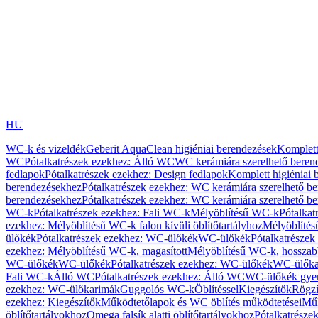
HU
WC-k és vizeldék
Geberit AquaClean higiéniai berendezések
Komplett
WC
Pótalkatrészek ezekhez: Álló WC
WC kerámiára szerelhető beren
fedlapok
Pótalkatrészek ezekhez: Design fedlapok
Komplett higiéniai
berendezésekhez
Pótalkatrészek ezekhez: WC kerámiára szerelhető b
berendezésekhez
Pótalkatrészek ezekhez: WC kerámiára szerelhető b
WC-k
Pótalkatrészek ezekhez: Fali WC-k
Mélyöblítésű WC-k
Pótalkat
ezekhez: Mélyöblítésű WC-k falon kívüli öblítőtartályhoz
Mélyöblíté
ülőkék
Pótalkatrészek ezekhez: WC-ülőkék
WC-ülőkék
Pótalkatrésze
ezekhez: Mélyöblítésű WC-k, magasított
Mélyöblítésű WC-k, hosszabb
WC-ülőkék
WC-ülőkék
Pótalkatrészek ezekhez: WC-ülőkék
WC-ülőka
Fali WC-k
Álló WC
Pótalkatrészek ezekhez: Álló WC
WC-ülőkék gye
ezekhez: WC-ülőkarimák
Guggolós WC-k
Öblítéssel
Kiegészítők
Rögzí
ezekhez: Kiegészítők
Működtetőlapok és WC öblítés működtetései
Műk
öblítőtartályokhoz
Omega falsík alatti öblítőtartályokhoz
Pótalkatrészek