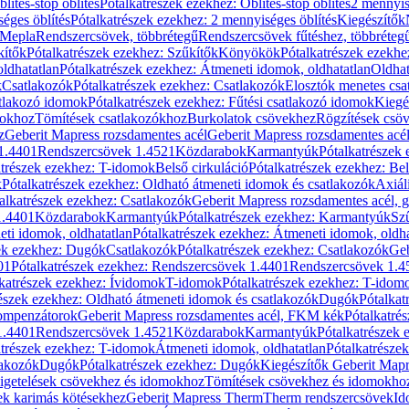
blítés-stop öblítés
Pótalkatrészek ezekhez: Öblítés-stop öblítés
2 mennyis
éges öblítés
Pótalkatrészek ezekhez: 2 mennyiséges öblítés
Kiegészítők
 Mepla
Rendszercsövek, többrétegű
Rendszercsövek fűtéshez, többréteg
kítők
Pótalkatrészek ezekhez: Szűkítők
Könyökök
Pótalkatrészek ezekh
ldhatatlan
Pótalkatrészek ezekhez: Átmeneti idomok, oldhatatlan
Oldhat
k
Csatlakozók
Pótalkatrészek ezekhez: Csatlakozók
Elosztók menetes csa
atlakozó idomok
Pótalkatrészek ezekhez: Fűtési csatlakozó idomok
Kiegé
mokhoz
Tömítések csatlakozókhoz
Burkolatok csövekhez
Rögzítések csö
z
Geberit Mapress rozsdamentes acél
Geberit Mapress rozsdamentes acé
 1.4401
Rendszercsövek 1.4521
Közdarabok
Karmantyúk
Pótalkatrészek
atrészek ezekhez: T-idomok
Belső cirkuláció
Pótalkatrészek ezekhez: Bel
k
Pótalkatrészek ezekhez: Oldható átmeneti idomok és csatlakozók
Axiál
alkatrészek ezekhez: Csatlakozók
Geberit Mapress rozsdamentes acél, 
1.4401
Közdarabok
Karmantyúk
Pótalkatrészek ezekhez: Karmantyúk
Sz
ti idomok, oldhatatlan
Pótalkatrészek ezekhez: Átmeneti idomok, oldha
ek ezekhez: Dugók
Csatlakozók
Pótalkatrészek ezekhez: Csatlakozók
Geb
01
Pótalkatrészek ezekhez: Rendszercsövek 1.4401
Rendszercsövek 1.4
katrészek ezekhez: Ívidomok
T-idomok
Pótalkatrészek ezekhez: T-idom
észek ezekhez: Oldható átmeneti idomok és csatlakozók
Dugók
Pótalkat
kompenzátorok
Geberit Mapress rozsdamentes acél, FKM kék
Pótalkatré
1.4401
Rendszercsövek 1.4521
Közdarabok
Karmantyúk
Pótalkatrészek
atrészek ezekhez: T-idomok
Átmeneti idomok, oldhatatlan
Pótalkatrésze
lakozók
Dugók
Pótalkatrészek ezekhez: Dugók
Kiegészítők Geberit Mapr
igetelések csövekhez és idomokhoz
Tömítések csövekhez és idomokho
ek karimás kötésekhez
Geberit Mapress Therm
Therm rendszercsövek
Id