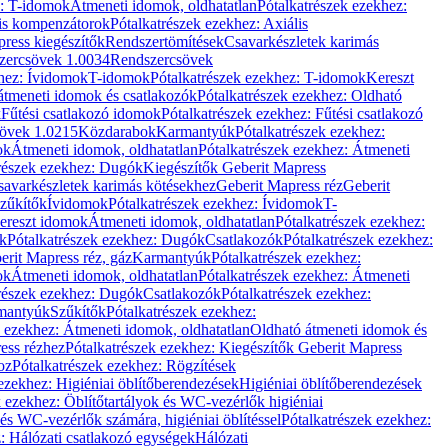
z: T-idomok
Átmeneti idomok, oldhatatlan
Pótalkatrészek ezekhez:
is kompenzátorok
Pótalkatrészek ezekhez: Axiális
ress kiegészítők
Rendszertömítések
Csavarkészletek karimás
zercsövek 1.0034
Rendszercsövek
khez: Ívidomok
T-idomok
Pótalkatrészek ezekhez: T-idomok
Kereszt
átmeneti idomok és csatlakozók
Pótalkatrészek ezekhez: Oldható
k
Fűtési csatlakozó idomok
Pótalkatrészek ezekhez: Fűtési csatlakozó
övek 1.0215
Közdarabok
Karmantyúk
Pótalkatrészek ezekhez:
ok
Átmeneti idomok, oldhatatlan
Pótalkatrészek ezekhez: Átmeneti
részek ezekhez: Dugók
Kiegészítők Geberit Mapress
savarkészletek karimás kötésekhez
Geberit Mapress réz
Geberit
Szűkítők
Ívidomok
Pótalkatrészek ezekhez: Ívidomok
T-
Kereszt idomok
Átmeneti idomok, oldhatatlan
Pótalkatrészek ezekhez:
k
Pótalkatrészek ezekhez: Dugók
Csatlakozók
Pótalkatrészek ezekhez:
erit Mapress réz, gáz
Karmantyúk
Pótalkatrészek ezekhez:
ok
Átmeneti idomok, oldhatatlan
Pótalkatrészek ezekhez: Átmeneti
részek ezekhez: Dugók
Csatlakozók
Pótalkatrészek ezekhez:
rmantyúk
Szűkítők
Pótalkatrészek ezekhez:
k ezekhez: Átmeneti idomok, oldhatatlan
Oldható átmeneti idomok és
ess rézhez
Pótalkatrészek ezekhez: Kiegészítők Geberit Mapress
oz
Pótalkatrészek ezekhez: Rögzítések
ezekhez: Higiéniai öblítőberendezések
Higiéniai öblítőberendezések
k ezekhez: Öblítőtartályok és WC-vezérlők higiéniai
 és WC-vezérlők számára, higiéniai öblítéssel
Pótalkatrészek ezekhez:
: Hálózati csatlakozó egységek
Hálózati