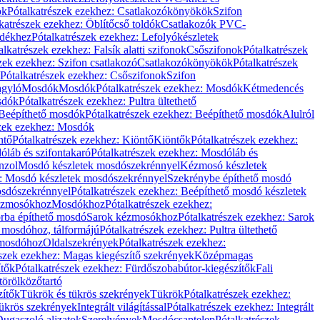
ök
Pótalkatrészek ezekhez: Csatlakozókönyökök
Szifon
katrészek ezekhez: Öblítőcső toldók
Csatlakozók PVC-
ldékhez
Pótalkatrészek ezekhez: Lefolyókészletek
alkatrészek ezekhez: Falsík alatti szifonok
Csőszifonok
Pótalkatrészek
zek ezekhez: Szifon csatlakozó
Csatlakozókönyökök
Pótalkatrészek
Pótalkatrészek ezekhez: Csőszifonok
Szifon
gyló
Mosdók
Mosdók
Pótalkatrészek ezekhez: Mosdók
Kétmedencés
osdók
Pótalkatrészek ezekhez: Pultra ültethető
Beépíthető mosdók
Pótalkatrészek ezekhez: Beépíthető mosdók
Alulról
szek ezekhez: Mosdók
ntő
Pótalkatrészek ezekhez: Kiöntő
Kiöntők
Pótalkatrészek ezekhez:
láb és szifontakaró
Pótalkatrészek ezekhez: Mosdóláb és
nzol
Mosdó készletek mosdószekrénnyel
Kézmosó készletek
z: Mosdó készletek mosdószekrénnyel
Szekrénybe építhető mosdó
osdószekrénnyel
Pótalkatrészek ezekhez: Beépíthető mosdó készletek
Kézmosókhoz
Mosdókhoz
Pótalkatrészek ezekhez:
orba építhető mosdó
Sarok kézmosókhoz
Pótalkatrészek ezekhez: Sarok
ő mosdóhoz, tálformájú
Pótalkatrészek ezekhez: Pultra ültethető
 mosdóhoz
Oldalszekrények
Pótalkatrészek ezekhez:
észek ezekhez: Magas kiegészítő szekrények
Középmagas
ítők
Pótalkatrészek ezekhez: Fürdőszobabútor-kiegészítők
Fali
törölközőtartó
zítők
Tükrök és tükrös szekrények
Tükrök
Pótalkatrészek ezekhez:
Tükrös szekrények
Integrált világítással
Pótalkatrészek ezekhez: Integrált
ugaszoló aljzatok
Szerelvények
Mosdócsaptelep
Pótalkatrészek