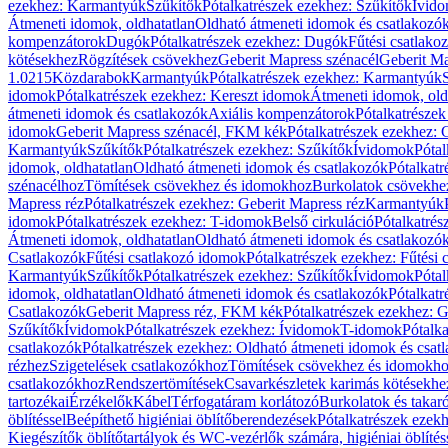
ezekhez: Karmantyúk
Szűkítők
Pótalkatrészek ezekhez: Szűkítők
Ívid
Átmeneti idomok, oldhatatlan
Oldható átmeneti idomok és csatlakozó
kompenzátorok
Dugók
Pótalkatrészek ezekhez: Dugók
Fűtési csatlako
kötésekhez
Rögzítések csövekhez
Geberit Mapress szénacél
Geberit Ma
1.0215
Közdarabok
Karmantyúk
Pótalkatrészek ezekhez: Karmantyúk
idomok
Pótalkatrészek ezekhez: Kereszt idomok
Átmeneti idomok, old
átmeneti idomok és csatlakozók
Axiális kompenzátorok
Pótalkatrésze
idomok
Geberit Mapress szénacél, FKM kék
Pótalkatrészek ezekhez:
Karmantyúk
Szűkítők
Pótalkatrészek ezekhez: Szűkítők
Ívidomok
Pótal
idomok, oldhatatlan
Oldható átmeneti idomok és csatlakozók
Pótalkatr
szénacélhoz
Tömítések csövekhez és idomokhoz
Burkolatok csövekhe
Mapress réz
Pótalkatrészek ezekhez: Geberit Mapress réz
Karmantyúk
idomok
Pótalkatrészek ezekhez: T-idomok
Belső cirkuláció
Pótalkatrés
Átmeneti idomok, oldhatatlan
Oldható átmeneti idomok és csatlakozó
Csatlakozók
Fűtési csatlakozó idomok
Pótalkatrészek ezekhez: Fűtési
Karmantyúk
Szűkítők
Pótalkatrészek ezekhez: Szűkítők
Ívidomok
Pótal
idomok, oldhatatlan
Oldható átmeneti idomok és csatlakozók
Pótalkatr
Csatlakozók
Geberit Mapress réz, FKM kék
Pótalkatrészek ezekhez: 
Szűkítők
Ívidomok
Pótalkatrészek ezekhez: Ívidomok
T-idomok
Pótalk
csatlakozók
Pótalkatrészek ezekhez: Oldható átmeneti idomok és csat
rézhez
Szigetelések csatlakozókhoz
Tömítések csövekhez és idomokh
csatlakozókhoz
Rendszertömítések
Csavarkészletek karimás kötésekhe
tartozékai
Érzékelők
Kábel
Térfogatáram korlátozó
Burkolatok és takar
öblítéssel
Beépíthető higiéniai öblítőberendezések
Pótalkatrészek ezekh
Kiegészítők öblítőtartályok és WC-vezérlők számára, higiéniai öblítés