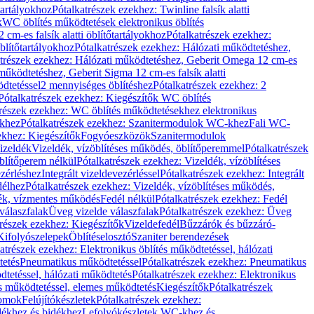
őtartályokhoz
Pótalkatrészek ezekhez: Twinline falsík alatti
k
WC öblítés működtetések elektronikus öblítés
cm-es falsík alatti öblítőtartályokhoz
Pótalkatrészek ezekhez:
blítőtartályokhoz
Pótalkatrészek ezekhez: Hálózati működtetéshez,
atrészek ezekhez: Hálózati működtetéshez, Geberit Omega 12 cm-es
űködtetéshez, Geberit Sigma 12 cm-es falsík alatti
dtetéssel
2 mennyiséges öblítéshez
Pótalkatrészek ezekhez: 2
Pótalkatrészek ezekhez: Kiegészítők WC öblítés
trészek ezekhez: WC öblítés működtetésekhez elektronikus
khez
Pótalkatrészek ezekhez: Szanitermodulok WC-khez
Fali WC-
ekhez: Kiegészítők
Fogyóeszközök
Szanitermodulok
izeldék
Vizeldék, vízöblítéses működés, öblítőperemmel
Pótalkatrészek
blítőperem nélkül
Pótalkatrészek ezekhez: Vizeldék, vízöblítéses
ezérléshez
Integrált vizeldevezérléssel
Pótalkatrészek ezekhez: Integrált
délhez
Pótalkatrészek ezekhez: Vizeldék, vízöblítéses működés,
dék, vízmentes működés
Fedél nélkül
Pótalkatrészek ezekhez: Fedél
válaszfalak
Üveg vizelde válaszfalak
Pótalkatrészek ezekhez: Üveg
trészek ezekhez: Kiegészítők
Vizeldefedél
Bűzzárók és bűzzáró-
Kifolyószelepek
Öblítéselosztó
Szaniter berendezések
atrészek ezekhez: Elektronikus öblítés működtetéssel, hálózati
tetés
Pneumatikus működtetéssel
Pótalkatrészek ezekhez: Pneumatikus
dtetéssel, hálózati működtetés
Pótalkatrészek ezekhez: Elektronikus
és működtetéssel, elemes működtetés
Kiegészítők
Pótalkatrészek
domok
Felújítókészletek
Pótalkatrészek ezekhez:
dékhez és bidékhez
Lefolyókészletek WC-khez és