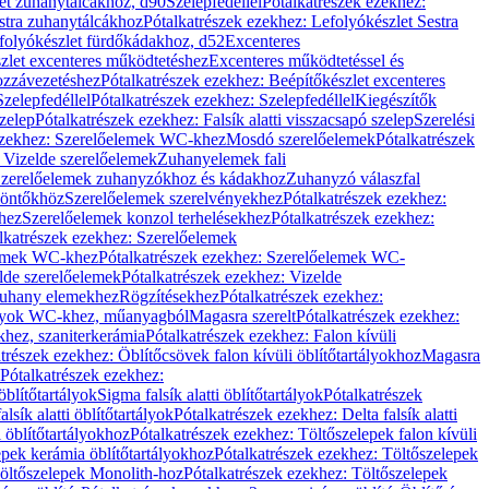
let zuhanytálcákhoz, d90
Szelepfedéllel
Pótalkatrészek ezekhez:
stra zuhanytálcákhoz
Pótalkatrészek ezekhez: Lefolyókészlet Sestra
efolyókészlet fürdőkádakhoz, d52
Excenteres
szlet excenteres működtetéshez
Excenteres működtetéssel és
ozzávezetéshez
Pótalkatrészek ezekhez: Beépítőkészlet excenteres
Szelepfedéllel
Pótalkatrészek ezekhez: Szelepfedéllel
Kiegészítők
szelep
Pótalkatrészek ezekhez: Falsík alatti visszacsapó szelep
Szerelési
ezekhez: Szerelőelemek WC-khez
Mosdó szerelőelemek
Pótalkatrészek
 Vizelde szerelőelemek
Zuhanyelemek fali
 Szerelőelemek zuhanyzókhoz és kádakhoz
Zuhanyzó válaszfal
iöntőkhöz
Szerelőelemek szerelvényekhez
Pótalkatrészek ezekhez:
hez
Szerelőelemek konzol terhelésekhez
Pótalkatrészek ezekhez:
lkatrészek ezekhez: Szerelőelemek
lemek WC-khez
Pótalkatrészek ezekhez: Szerelőelemek WC-
lde szerelőelemek
Pótalkatrészek ezekhez: Vizelde
uhany elemekhez
Rögzítésekhez
Pótalkatrészek ezekhez:
rtályok WC-khez, műanyagból
Magasra szerelt
Pótalkatrészek ezekhez:
khez, szaniterkerámia
Pótalkatrészek ezekhez: Falon kívüli
trészek ezekhez: Öblítőcsövek falon kívüli öblítőtartályokhoz
Magasra
Pótalkatrészek ezekhez:
 öblítőtartályok
Sigma falsík alatti öblítőtartályok
Pótalkatrészek
alsík alatti öblítőtartályok
Pótalkatrészek ezekhez: Delta falsík alatti
 öblítőtartályokhoz
Pótalkatrészek ezekhez: Töltőszelepek falon kívüli
epek kerámia öblítőtartályokhoz
Pótalkatrészek ezekhez: Töltőszelepek
öltőszelepek Monolith-hoz
Pótalkatrészek ezekhez: Töltőszelepek