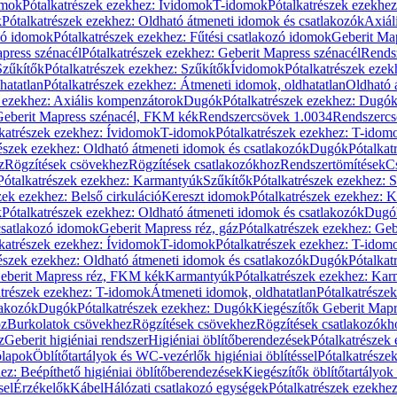
omok
Pótalkatrészek ezekhez: Ívidomok
T-idomok
Pótalkatrészek ezekhe
k
Pótalkatrészek ezekhez: Oldható átmeneti idomok és csatlakozók
Axiál
zó idomok
Pótalkatrészek ezekhez: Fűtési csatlakozó idomok
Geberit Map
press szénacél
Pótalkatrészek ezekhez: Geberit Mapress szénacél
Rends
Szűkítők
Pótalkatrészek ezekhez: Szűkítők
Ívidomok
Pótalkatrészek eze
hatatlan
Pótalkatrészek ezekhez: Átmeneti idomok, oldhatatlan
Oldható 
k ezekhez: Axiális kompenzátorok
Dugók
Pótalkatrészek ezekhez: Dugó
 Geberit Mapress szénacél, FKM kék
Rendszercsövek 1.0034
Rendszercs
katrészek ezekhez: Ívidomok
T-idomok
Pótalkatrészek ezekhez: T-idom
észek ezekhez: Oldható átmeneti idomok és csatlakozók
Dugók
Pótalkat
z
Rögzítések csövekhez
Rögzítések csatlakozókhoz
Rendszertömítések
C
Pótalkatrészek ezekhez: Karmantyúk
Szűkítők
Pótalkatrészek ezekhez: 
zek ezekhez: Belső cirkuláció
Kereszt idomok
Pótalkatrészek ezekhez: 
k
Pótalkatrészek ezekhez: Oldható átmeneti idomok és csatlakozók
Dugó
 csatlakozó idomok
Geberit Mapress réz, gáz
Pótalkatrészek ezekhez: Geb
katrészek ezekhez: Ívidomok
T-idomok
Pótalkatrészek ezekhez: T-idom
észek ezekhez: Oldható átmeneti idomok és csatlakozók
Dugók
Pótalkat
Geberit Mapress réz, FKM kék
Karmantyúk
Pótalkatrészek ezekhez: Ka
atrészek ezekhez: T-idomok
Átmeneti idomok, oldhatatlan
Pótalkatrésze
lakozók
Dugók
Pótalkatrészek ezekhez: Dugók
Kiegészítők Geberit Mapr
oz
Burkolatok csövekhez
Rögzítések csövekhez
Rögzítések csatlakozókh
z
Geberit higiéniai rendszer
Higiéniai öblítőberendezések
Pótalkatrészek 
ólapok
Öblítőtartályok és WC-vezérlők higiéniai öblítéssel
Pótalkatrésze
ez: Beépíthető higiéniai öblítőberendezések
Kiegészítők öblítőtartályok
sel
Érzékelők
Kábel
Hálózati csatlakozó egységek
Pótalkatrészek ezekhez