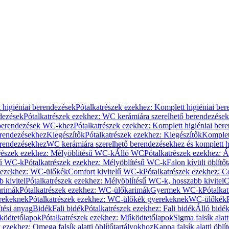
 higiéniai berendezések
Pótalkatrészek ezekhez: Komplett higiéniai be
dezések
Pótalkatrészek ezekhez: WC kerámiára szerelhető berendezések
 berendezések WC-khez
Pótalkatrészek ezekhez: Komplett higiéniai be
erendezésekhez
Kiegészítők
Pótalkatrészek ezekhez: Kiegészítők
Komplet
erendezésekhez
WC kerámiára szerelhető berendezésekhez és komplett h
részek ezekhez: Mélyöblítésű WC-k
Álló WC
Pótalkatrészek ezekhez: 
sű WC-k
Pótalkatrészek ezekhez: Mélyöblítésű WC-k
Falon kívüli öblítő
k ezekhez: WC-ülőkék
Comfort kivitelű WC-k
Pótalkatrészek ezekhez: C
 kivitel
Pótalkatrészek ezekhez: Mélyöblítésű WC-k, hosszabb kivitel
C
rimák
Pótalkatrészek ezekhez: WC-ülőkarimák
Gyermek WC-k
Pótalka
rekeknek
Pótalkatrészek ezekhez: WC-ülőkék gyerekeknek
WC-ülőkék
tési anyag
Bidék
Fali bidék
Pótalkatrészek ezekhez: Fali bidék
Álló bidé
ödtetőlapok
Pótalkatrészek ezekhez: Működtetőlapok
Sigma falsík alatt
 ezekhez: Omega falsík alatti öblítőtartályokhoz
Kappa falsík alatti öblí