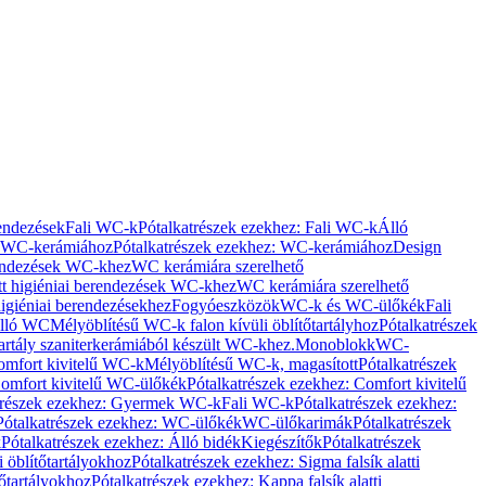
rendezések
Fali WC-k
Pótalkatrészek ezekhez: Fali WC-k
Álló
WC-kerámiához
Pótalkatrészek ezekhez: WC-kerámiához
Design
rendezések WC-khez
WC kerámiára szerelhető
t higiéniai berendezések WC-khez
WC kerámiára szerelhető
igiéniai berendezésekhez
Fogyóeszközök
WC-k és WC-ülőkék
Fali
Álló WC
Mélyöblítésű WC-k falon kívüli öblítőtartályhoz
Pótalkatrészek
tartály szaniterkerámiából készült WC-khez.
Monoblokk
WC-
omfort kivitelű WC-k
Mélyöblítésű WC-k, magasított
Pótalkatrészek
omfort kivitelű WC-ülőkék
Pótalkatrészek ezekhez: Comfort kivitelű
trészek ezekhez: Gyermek WC-k
Fali WC-k
Pótalkatrészek ezekhez:
Pótalkatrészek ezekhez: WC-ülőkék
WC-ülőkarimák
Pótalkatrészek
k
Pótalkatrészek ezekhez: Álló bidék
Kiegészítők
Pótalkatrészek
i öblítőtartályokhoz
Pótalkatrészek ezekhez: Sigma falsík alatti
tőtartályokhoz
Pótalkatrészek ezekhez: Kappa falsík alatti