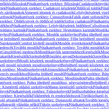
öntőkhöz
Bűzzárak
Pótalkatrészek ezekhez: Bűzzárak
Csatlakozókönyök
etek
Pótalkatrészek ezekhez: Csatlakozó készletek
Öblítőcső toldók
Pótal
 és zárókupakok
Átmeneti idomok és csatlakozók
Lefolyókészletek vize
szifonok
Pótalkatrészek ezekhez: Csigaszifonok
Falsík alatti szifonok
Pót
 ezekhez: Öblítőcsövek és öblítőcső toldók
Szifon csatlakozó
Pótalkatrés
idékhez
Pótalkatrészek ezekhez: Lefolyókészletek bidékhez
Csőszifonok
toldatos karimák
Pótalkatrészek ezekhez: Hegtoldatos karimák
Mosdóka
nyhez
Pótalkatrészek ezekhez: Mosdók szekrényhez
Pultra ültethető m
lig beépíthető mosdók
Pótalkatrészek ezekhez: Félig beépíthető mosdók
Sarokmosdó
Comfort kivitelű mosdók
Mosdók gyerekeknek
Pótalkatré
őmedencék
További mosdók
Pótalkatrészek ezekhez: További mosdók
Kiö
e
Gipszfelfogó medencék
Mosdókagylók tantermekhez
Kiegészítők
Mosdó
takarók
Kiegészítők
Szelepfedél
Rögzítési anyag
Dekorpanelek
Szerelőko
szekrénnyel
Mosdó készletek mosdószekrénnyel
Pótalkatrészek ezekhe
thető mosdó készletek mosdószekrénnyel
Beépíthető mosdó készletek m
ek ezekhez: Mosdószekrények
Kézmosókhoz
Pótalkatrészek ezekhez: 
edencés mosdókhoz
Bútorba építhető mosdó
Pótalkatrészek ezekhez: Bút
ókhoz
Mosdópultok
Pótalkatrészek ezekhez: Mosdópultok
Pultra ültethet
atrészek ezekhez: Pultra ültethető mosdóhoz, négyszögletes
Beépíthető
z: Kisméretű oldalsó szekrények
Magas kiegészítő szekrények
Pótalkatr
rények
Pótalkatrészek ezekhez: Faliszekrények
Fürdőszobabútor-kiegész
 ezekhez: Kiegészítők
Fiókbetétek és rendeződobozok
Törölközőtartó és 
oló aljzatok
Pótalkatrészek ezekhez: Dugaszoló aljzatok
További kiegés
al
Integrált világítás nélkül
Tükrös szekrények
Pótalkatrészek ezekhez: 
lágítás nélkül
Kiegészítők
Világítótestek
Fogantyúk
További kiegészítők
D