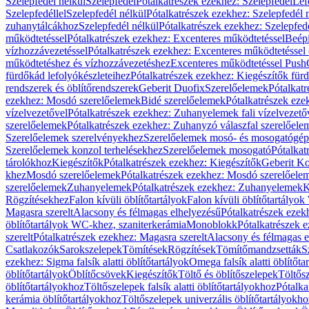
Szelepfedél nélkül
Szelepfedél
Pótalkatrészek ezekhez: Szelepfedél
Lef
Szelepfedéllel
Szelepfedél nélkül
Pótalkatrészek ezekhez: Szelepfedél 
zuhanytálcákhoz
Szelepfedél nélkül
Pótalkatrészek ezekhez: Szelepfed
működtetéssel
Pótalkatrészek ezekhez: Excenteres működtetéssel
Beépí
vízhozzávezetéssel
Pótalkatrészek ezekhez: Excenteres működtetéssel 
működtetéshez és vízhozzávezetéshez
Excenteres működtetéssel Push
fürdőkád lefolyókészleteihez
Pótalkatrészek ezekhez: Kiegészítők fürd
rendszerek és öblítőrendszerek
Geberit Duofix
Szerelőelemek
Pótalkat
ezekhez: Mosdó szerelőelemek
Bidé szerelőelemek
Pótalkatrészek eze
vízelvezetővel
Pótalkatrészek ezekhez: Zuhanyelemek fali vízelvezető
szerelőelemek
Pótalkatrészek ezekhez: Zuhanyzó válaszfal szerelőele
Szerelőelemek szerelvényekhez
Szerelőelemek mosó- és mosogatógé
Szerelőelemek konzol terhelésekhez
Szerelőelemek mosogató
Pótalkat
tárolókhoz
Kiegészítők
Pótalkatrészek ezekhez: Kiegészítők
Geberit K
khez
Mosdó szerelőelemek
Pótalkatrészek ezekhez: Mosdó szerelőele
szerelőelemek
Zuhanyelemek
Pótalkatrészek ezekhez: Zuhanyelemek
K
Rögzítésekhez
Falon kívüli öblítőtartályok
Falon kívüli öblítőtartály
Magasra szerelt
Alacsony és félmagas elhelyezésű
Pótalkatrészek ezek
öblítőtartályok WC-khez, szaniterkerámia
Monoblokk
Pótalkatrészek 
szerelt
Pótalkatrészek ezekhez: Magasra szerelt
Alacsony és félmagas e
Csatlakozók
Sarokszelepek
Tömítések
Rögzítések
Tömítőmandzsetták
S
ezekhez: Sigma falsík alatti öblítőtartályok
Omega falsík alatti öblítőta
öblítőtartályok
Öblítőcsövek
Kiegészítők
Töltő és öblítőszelepek
Töltős
öblítőtartályokhoz
Töltőszelepek falsík alatti öblítőtartályokhoz
Pótalka
kerámia öblítőtartályokhoz
Töltőszelepek univerzális öblítőtartályokho