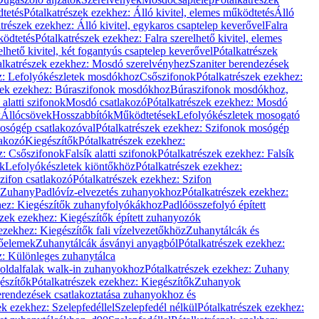
dtetés
Pótalkatrészek ezekhez: Álló kivitel, elemes működtetés
Álló
trészek ezekhez: Álló kivitel, egykaros csaptelep keverővel
Falra
ködtetés
Pótalkatrészek ezekhez: Falra szerelhető kivitel, elemes
elhető kivitel, két fogantyús csaptelep keverővel
Pótalkatrészek
alkatrészek ezekhez: Mosdó szerelvényhez
Szaniter berendezések
z: Lefolyókészletek mosdókhoz
Csőszifonok
Pótalkatrészek ezekhez:
zek ezekhez: Búraszifonok mosdókhoz
Búraszifonok mosdókhoz,
alatti szifonok
Mosdó csatlakozó
Pótalkatrészek ezekhez: Mosdó
k
Állócsövek
Hosszabbítók
Működtetések
Lefolyókészletek mosogató
osógép csatlakozóval
Pótalkatrészek ezekhez: Szifonok mosógép
lakozó
Kiegészítők
Pótalkatrészek ezekhez:
z: Csőszifonok
Falsík alatti szifonok
Pótalkatrészek ezekhez: Falsík
ők
Lefolyókészletek kiöntőkhöz
Pótalkatrészek ezekhez:
zifon csatlakozó
Pótalkatrészek ezekhez: Szifon
Zuhany
Padlóvíz-elvezetés zuhanyokhoz
Pótalkatrészek ezekhez:
hez: Kiegészítők zuhanyfolyókákhoz
Padlóösszefolyó épített
szek ezekhez: Kiegészítők épített zuhanyozók
ezekhez: Kiegészítők fali vízelvezetőkhöz
Zuhanytálcák és
lőelemek
Zuhanytálcák ásványi anyagból
Pótalkatrészek ezekhez:
z: Különleges zuhanytálca
oldalfalak walk-in zuhanyokhoz
Pótalkatrészek ezekhez: Zuhany
észítők
Pótalkatrészek ezekhez: Kiegészítők
Zuhanyok
erendezések csatlakoztatása zuhanyokhoz és
ek ezekhez: Szelepfedéllel
Szelepfedél nélkül
Pótalkatrészek ezekhez: