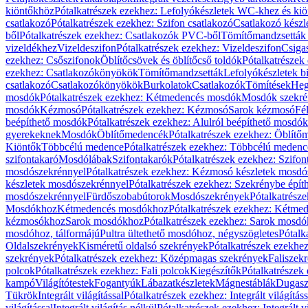
kiöntőkhöz
Pótalkatrészek ezekhez: Lefolyókészletek WC-khez és ki
csatlakozó
Pótalkatrészek ezekhez: Szifon csatlakozó
Csatlakozó készl
ből
Pótalkatrészek ezekhez: Csatlakozók PVC-ből
Tömítőmandzsetták
vizeldékhez
Vizeldeszifon
Pótalkatrészek ezekhez: Vizeldeszifon
Csiga
ezekhez: Csőszifonok
Öblítőcsövek és öblítőcső toldók
Pótalkatrészek
ezekhez: Csatlakozókönyökök
Tömítőmandzsetták
Lefolyókészletek b
csatlakozó
Csatlakozókönyökök
Burkolatok
Csatlakozók
Tömítések
Heg
mosdók
Pótalkatrészek ezekhez: Kétmedencés mosdók
Mosdók szekré
mosdók
Kézmosó
Pótalkatrészek ezekhez: Kézmosó
Sarok kézmosó
Fé
beépíthető mosdók
Pótalkatrészek ezekhez: Alulról beépíthető mosdók
gyerekeknek
Mosdók
Öblítőmedencék
Pótalkatrészek ezekhez: Öblít
Kiöntők
Többcélú medence
Pótalkatrészek ezekhez: Többcélú medenc
szifontakaró
Mosdólábak
Szifontakarók
Pótalkatrészek ezekhez: Szifon
mosdószekrénnyel
Pótalkatrészek ezekhez: Kézmosó készletek mosdó
készletek mosdószekrénnyel
Pótalkatrészek ezekhez: Szekrénybe épí
mosdószekrénnyel
Fürdőszobabútorok
Mosdószekrények
Pótalkatrész
Mosdókhoz
Kétmedencés mosdókhoz
Pótalkatrészek ezekhez: Kétm
kézmosókhoz
Sarok mosdókhoz
Pótalkatrészek ezekhez: Sarok mosd
mosdóhoz, tálformájú
Pultra ültethető mosdóhoz, négyszögletes
Pótalk
Oldalszekrények
Kisméretű oldalsó szekrények
Pótalkatrészek ezekhe
szekrények
Pótalkatrészek ezekhez: Középmagas szekrények
Faliszek
polcok
Pótalkatrészek ezekhez: Fali polcok
Kiegészítők
Pótalkatrészek
kampó
Világítótestek
Fogantyúk
Lábazatkészletek
Mágnestáblák
Dugasz
Tükrök
Integrált világítással
Pótalkatrészek ezekhez: Integrált világításs
világítással
Integrált világítás nélkül
Pótalkatrészek ezekhez: Integrált vi