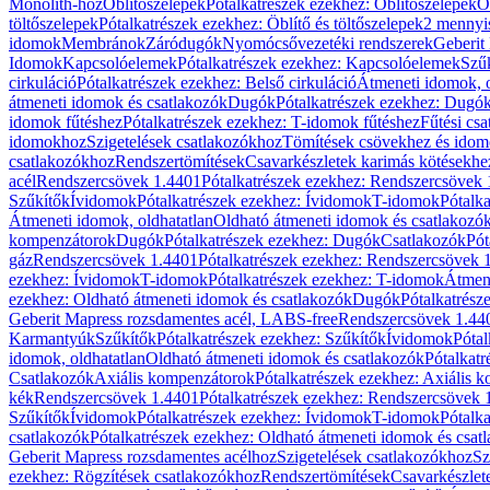
Monolith-hoz
Öblítőszelepek
Pótalkatrészek ezekhez: Öblítőszelepek
Ö
töltőszelepek
Pótalkatrészek ezekhez: Öblítő és töltőszelepek
2 mennyis
idomok
Membránok
Záródugók
Nyomócsővezetéki rendszerek
Geberit
Idomok
Kapcsolóelemek
Pótalkatrészek ezekhez: Kapcsolóelemek
Szű
cirkuláció
Pótalkatrészek ezekhez: Belső cirkuláció
Átmeneti idomok, o
átmeneti idomok és csatlakozók
Dugók
Pótalkatrészek ezekhez: Dugó
idomok fűtéshez
Pótalkatrészek ezekhez: T-idomok fűtéshez
Fűtési cs
idomokhoz
Szigetelések csatlakozókhoz
Tömítések csövekhez és ido
csatlakozókhoz
Rendszertömítések
Csavarkészletek karimás kötésekhe
acél
Rendszercsövek 1.4401
Pótalkatrészek ezekhez: Rendszercsövek
Szűkítők
Ívidomok
Pótalkatrészek ezekhez: Ívidomok
T-idomok
Pótalk
Átmeneti idomok, oldhatatlan
Oldható átmeneti idomok és csatlakozó
kompenzátorok
Dugók
Pótalkatrészek ezekhez: Dugók
Csatlakozók
Pót
gáz
Rendszercsövek 1.4401
Pótalkatrészek ezekhez: Rendszercsövek 
ezekhez: Ívidomok
T-idomok
Pótalkatrészek ezekhez: T-idomok
Átmene
ezekhez: Oldható átmeneti idomok és csatlakozók
Dugók
Pótalkatrész
Geberit Mapress rozsdamentes acél, LABS-free
Rendszercsövek 1.44
Karmantyúk
Szűkítők
Pótalkatrészek ezekhez: Szűkítők
Ívidomok
Pótal
idomok, oldhatatlan
Oldható átmeneti idomok és csatlakozók
Pótalkatr
Csatlakozók
Axiális kompenzátorok
Pótalkatrészek ezekhez: Axiális 
kék
Rendszercsövek 1.4401
Pótalkatrészek ezekhez: Rendszercsövek 
Szűkítők
Ívidomok
Pótalkatrészek ezekhez: Ívidomok
T-idomok
Pótalk
csatlakozók
Pótalkatrészek ezekhez: Oldható átmeneti idomok és csat
Geberit Mapress rozsdamentes acélhoz
Szigetelések csatlakozókhoz
Sz
ezekhez: Rögzítések csatlakozókhoz
Rendszertömítések
Csavarkészlet