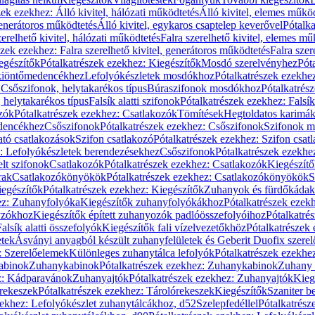
zek ezekhez: Álló kivitel, hálózati működtetés
Álló kivitel, elemes műkö
generátoros működtetés
Álló kivitel, egykaros csaptelep keverővel
Pótalka
erelhető kivitel, hálózati működtetés
Falra szerelhető kivitel, elemes mű
szek ezekhez: Falra szerelhető kivitel, generátoros működtetés
Falra szer
egészítők
Pótalkatrészek ezekhez: Kiegészítők
Mosdó szerelvényhez
Pót
 kiöntőmedencékhez
Lefolyókészletek mosdókhoz
Pótalkatrészek ezekhe
 Csőszifonok, helytakarékos típus
Búraszifonok mosdókhoz
Pótalkatrés
helytakarékos típus
Falsík alatti szifonok
Pótalkatrészek ezekhez: Falsík 
zók
Pótalkatrészek ezekhez: Csatlakozók
Tömítések
Hegtoldatos karimá
edencékhez
Csőszifonok
Pótalkatrészek ezekhez: Csőszifonok
Szifonok m
tó csatlakozások
Szifon csatlakozó
Pótalkatrészek ezekhez: Szifon csat
z: Lefolyókészletek berendezésekhez
Csőszifonok
Pótalkatrészek ezekhe
elt szifonok
Csatlakozók
Pótalkatrészek ezekhez: Csatlakozók
Kiegészít
rak
Csatlakozókönyökök
Pótalkatrészek ezekhez: Csatlakozókönyökök
S
egészítők
Pótalkatrészek ezekhez: Kiegészítők
Zuhanyok és fürdőkádak
ez: Zuhanyfolyóka
Kiegészítők zuhanyfolyókákhoz
Pótalkatrészek ezek
nyzókhoz
Kiegészítők épített zuhanyozók padlóösszefolyóihoz
Pótalkatré
alsík alatti összefolyók
Kiegészítők fali vízelvezetőkhöz
Pótalkatrészek 
etek
Ásványi anyagból készült zuhanyfelületek és Geberit Duofix szere
: Szerelőelemek
Különleges zuhanytálca lefolyók
Pótalkatrészek ezekhe
abinok
Zuhanykabinok
Pótalkatrészek ezekhez: Zuhanykabinok
Zuhany 
ez: Kádparavánok
Zuhanyajtók
Pótalkatrészek ezekhez: Zuhanyajtók
Kieg
rekeszek
Pótalkatrészek ezekhez: Tárolórekeszek
Kiegészítők
Szaniter b
zekhez: Lefolyókészlet zuhanytálcákhoz, d52
Szelepfedéllel
Pótalkatrész