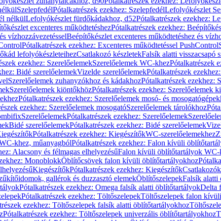
olyókészlet zuhanytálcákhoz, d90
Pótalkatrészek ezekhez: Lefolyókész
nélkül
Szelepfedél
Pótalkatrészek ezekhez: Szelepfedél
Lefolyókészlet Se
él nélkül
Lefolyókészlet fürdőkádakhoz, d52
Pótalkatrészek ezekhez: L
tőkészlet excenteres működtetéshez
Pótalkatrészek ezekhez: Beépítőké
és vízhozzávezetéssel
Beépítőkészlet excenteres működtetéshez és vízh
Control
Pótalkatrészek ezekhez: Excenteres működtetéssel PushControl
őkád lefolyókészleteihez
Csatlakozó készletek
Falsík alatti visszacsapó 
részek ezekhez: Szerelőelemek
Szerelőelemek WC-khez
Pótalkatrészek 
khez: Bidé szerelőelemek
Vizelde szerelőelemek
Pótalkatrészek ezekhez:
vel
Szerelőelemek zuhanyzókhoz és kádakhoz
Pótalkatrészek ezekhez:
mek
Szerelőelemek kiöntőkhöz
Pótalkatrészek ezekhez: Szerelőelemek k
pekhez
Pótalkatrészek ezekhez: Szerelőelemek mosó- és mosogatógépek
részek ezekhez: Szerelőelemek mosogató
Szerelőelemek tárolókhoz
Póta
ombifix
Szerelőelemek
Pótalkatrészek ezekhez: Szerelőelemek
Szerelőe
mek
Bidé szerelőelemek
Pótalkatrészek ezekhez: Bidé szerelőelemek
Vize
iegészítők
Pótalkatrészek ezekhez: Kiegészítők
WC-szerelőelemekhez
Z
ok WC-khez, műanyagból
Pótalkatrészek ezekhez: Falon kívüli öblítőta
hez: Alacsony és félmagas elhelyezésű
Falon kívüli öblítőtartályok WC-
ezekhez: Monoblokk
Öblítőcsövek falon kívüli öblítőtartályokhoz
Pótalka
lhelyezésű
Kiegészítők
Pótalkatrészek ezekhez: Kiegészítők
Csatlakozók
zűkítőidomok, gallérok és duzzasztó elemek
Öblítőszelepek
Falsík alatti
rtályok
Pótalkatrészek ezekhez: Omega falsík alatti öblítőtartályok
Delta f
zelepek
Pótalkatrészek ezekhez: Töltőszelepek
Töltőszelepek falon kívüli
trészek ezekhez: Töltőszelepek falsík alatti öblítőtartályokhoz
Töltőszel
z
Pótalkatrészek ezekhez: Töltőszelepek univerzális öblítőtartályokhoz
T