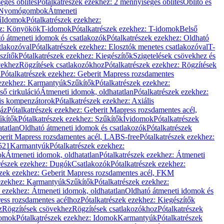
éges öblítés
Pótalkatrészek ezekhez: 2 mennyiséges öblítés
Öblítő és
Nyomógombok
Átmeneti
ű
Idomok
Pótalkatrészek ezekhez:
ez: Könyökök
T-idomok
Pótalkatrészek ezekhez: T-idomok
Belső
ó átmeneti idomok és csatlakozók
Pótalkatrészek ezekhez: Oldható
tlakozóval
Pótalkatrészek ezekhez: Elosztók menetes csatlakozóval
T-
szítők
Pótalkatrészek ezekhez: Kiegészítők
Szigetelések csövekhez és
vekhez
Rögzítések csatlakozókhoz
Pótalkatrészek ezekhez: Rögzítések
l
Pótalkatrészek ezekhez: Geberit Mapress rozsdamentes
 ezekhez: Karmantyúk
Szűkítők
Pótalkatrészek ezekhez:
ső cirkuláció
Átmeneti idomok, oldhatatlan
Pótalkatrészek ezekhez:
is kompenzátorok
Pótalkatrészek ezekhez: Axiális
gáz
Pótalkatrészek ezekhez: Geberit Mapress rozsdamentes acél,
űkítők
Pótalkatrészek ezekhez: Szűkítők
Ívidomok
Pótalkatrészek
tatlan
Oldható átmeneti idomok és csatlakozók
Pótalkatrészek
erit Mapress rozsdamentes acél, LABS-free
Pótalkatrészek ezekhez:
521
Karmantyúk
Pótalkatrészek ezekhez:
ok
Átmeneti idomok, oldhatatlan
Pótalkatrészek ezekhez: Átmeneti
részek ezekhez: Dugók
Csatlakozók
Pótalkatrészek ezekhez:
szek ezekhez: Geberit Mapress rozsdamentes acél, FKM
 ezekhez: Karmantyúk
Szűkítők
Pótalkatrészek ezekhez:
k ezekhez: Átmeneti idomok, oldhatatlan
Oldható átmeneti idomok és
ess rozsdamentes acélhoz
Pótalkatrészek ezekhez: Kiegészítők
z
Rögzítések csövekhez
Rögzítések csatlakozókhoz
Pótalkatrészek
omok
Pótalkatrészek ezekhez: Idomok
Karmantyúk
Pótalkatrészek