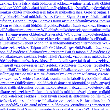
zekhez: Delta falsík alatti öblítőtartályokhoz
Twinline falsík alatti öblít
zekhez: 300T falsík alatti öblítőtartályokhoz
Kiegészítők
Fogyóeszközö
ronikus öblítés működtetéssel
Hálózati működtetéshez, Geberit Sigma 12 
rtályokhoz
Hálózati működtetéshez, Geberit Sigma 8 cm-es falsík alatti ö
téshez, Geberit Omega 12 cm-es falsík alatti öblítőtartályokhoz
Pótalk
cm-es falsík alatti öblítőtartályokhoz
Pótalkatrészek ezekhez: Elemes m
el
Pótalkatrészek ezekhez: WC öblítés működtetések pneumatikus műkö
ez: 1 mennyiséges öblítéshez
Kiegészítők WC öblítés működtetésekhez
zletek
WC öblítés működtetésekhez elektronikus működtetéssel
Pótalka
el
Csatlakozók
Geberit Monolith szanitermodulok
Szanitermodulok WC-
lkatrészek ezekhez: Talpon álló WC-khez
Kiegészítők
Pótalkatrészek ez
alpon álló bidékhez
Pótalkatrészek ezekhez: Fali és talpon álló bidékhez
V
l
Pótalkatrészek ezekhez: Fedél nélkül
Vizeldék, vízöblítéses működés, ö
érléshez
Pótalkatrészek ezekhez: Falon kívüli vagy falsík alatti vizeldev
Integrált vizeldevezérléshez
Vizeldék, vízöblítéses működés, fedéllel/fe
rem nélkül
Vizeldék, vízmentes működés
Pótalkatrészek ezekhez: Vizel
Műanyag vizelde válaszfalak
Pótalkatrészek ezekhez: Műanyag vizelde 
zek ezekhez: Vizelde válaszfalak szaniterkerámiából
Kiegészítők
Pótalka
 ezekhez: Öblítőcsövek, öblítőívek és átmeneti idomok
Rögzítési anyag
lsík alatt
Elektronikus öblítés működtetéssel, hálózati működtetés
Pótalk
alkatrészek ezekhez: Elektronikus öblítés működtetéssel, elemes működ
s
Pótalkatrészek ezekhez: Falon kívüli szerelés
Elektronikus öblítés műkö
tetéssel, elemes működtetés
Pótalkatrészek ezekhez: Elektronikus öblít
z: Beépítő- és átalakító készlet
Öblítőcsövek, öblítőívek és átmeneti i
elési segédletek
Szaniter berendezések csatlakoztatása WC-khez, vizel