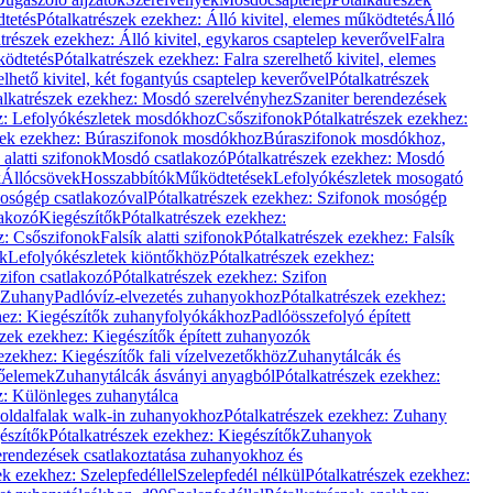
dtetés
Pótalkatrészek ezekhez: Álló kivitel, elemes működtetés
Álló
trészek ezekhez: Álló kivitel, egykaros csaptelep keverővel
Falra
ködtetés
Pótalkatrészek ezekhez: Falra szerelhető kivitel, elemes
elhető kivitel, két fogantyús csaptelep keverővel
Pótalkatrészek
alkatrészek ezekhez: Mosdó szerelvényhez
Szaniter berendezések
z: Lefolyókészletek mosdókhoz
Csőszifonok
Pótalkatrészek ezekhez:
zek ezekhez: Búraszifonok mosdókhoz
Búraszifonok mosdókhoz,
alatti szifonok
Mosdó csatlakozó
Pótalkatrészek ezekhez: Mosdó
k
Állócsövek
Hosszabbítók
Működtetések
Lefolyókészletek mosogató
osógép csatlakozóval
Pótalkatrészek ezekhez: Szifonok mosógép
lakozó
Kiegészítők
Pótalkatrészek ezekhez:
z: Csőszifonok
Falsík alatti szifonok
Pótalkatrészek ezekhez: Falsík
ők
Lefolyókészletek kiöntőkhöz
Pótalkatrészek ezekhez:
zifon csatlakozó
Pótalkatrészek ezekhez: Szifon
Zuhany
Padlóvíz-elvezetés zuhanyokhoz
Pótalkatrészek ezekhez:
hez: Kiegészítők zuhanyfolyókákhoz
Padlóösszefolyó épített
szek ezekhez: Kiegészítők épített zuhanyozók
ezekhez: Kiegészítők fali vízelvezetőkhöz
Zuhanytálcák és
lőelemek
Zuhanytálcák ásványi anyagból
Pótalkatrészek ezekhez:
z: Különleges zuhanytálca
oldalfalak walk-in zuhanyokhoz
Pótalkatrészek ezekhez: Zuhany
észítők
Pótalkatrészek ezekhez: Kiegészítők
Zuhanyok
erendezések csatlakoztatása zuhanyokhoz és
ek ezekhez: Szelepfedéllel
Szelepfedél nélkül
Pótalkatrészek ezekhez: