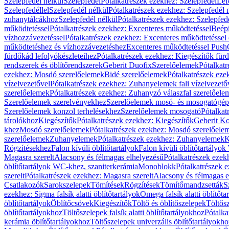
Szelepfedél nélkül
Szelepfedél
Pótalkatrészek ezekhez: Szelepfedél
Lef
Szelepfedéllel
Szelepfedél nélkül
Pótalkatrészek ezekhez: Szelepfedél 
zuhanytálcákhoz
Szelepfedél nélkül
Pótalkatrészek ezekhez: Szelepfed
működtetéssel
Pótalkatrészek ezekhez: Excenteres működtetéssel
Beépí
vízhozzávezetéssel
Pótalkatrészek ezekhez: Excenteres működtetéssel 
működtetéshez és vízhozzávezetéshez
Excenteres működtetéssel Push
fürdőkád lefolyókészleteihez
Pótalkatrészek ezekhez: Kiegészítők fürd
rendszerek és öblítőrendszerek
Geberit Duofix
Szerelőelemek
Pótalkat
ezekhez: Mosdó szerelőelemek
Bidé szerelőelemek
Pótalkatrészek eze
vízelvezetővel
Pótalkatrészek ezekhez: Zuhanyelemek fali vízelvezető
szerelőelemek
Pótalkatrészek ezekhez: Zuhanyzó válaszfal szerelőele
Szerelőelemek szerelvényekhez
Szerelőelemek mosó- és mosogatógé
Szerelőelemek konzol terhelésekhez
Szerelőelemek mosogató
Pótalkat
tárolókhoz
Kiegészítők
Pótalkatrészek ezekhez: Kiegészítők
Geberit K
khez
Mosdó szerelőelemek
Pótalkatrészek ezekhez: Mosdó szerelőele
szerelőelemek
Zuhanyelemek
Pótalkatrészek ezekhez: Zuhanyelemek
K
Rögzítésekhez
Falon kívüli öblítőtartályok
Falon kívüli öblítőtartály
Magasra szerelt
Alacsony és félmagas elhelyezésű
Pótalkatrészek ezek
öblítőtartályok WC-khez, szaniterkerámia
Monoblokk
Pótalkatrészek 
szerelt
Pótalkatrészek ezekhez: Magasra szerelt
Alacsony és félmagas e
Csatlakozók
Sarokszelepek
Tömítések
Rögzítések
Tömítőmandzsetták
S
ezekhez: Sigma falsík alatti öblítőtartályok
Omega falsík alatti öblítőta
öblítőtartályok
Öblítőcsövek
Kiegészítők
Töltő és öblítőszelepek
Töltős
öblítőtartályokhoz
Töltőszelepek falsík alatti öblítőtartályokhoz
Pótalka
kerámia öblítőtartályokhoz
Töltőszelepek univerzális öblítőtartályokho