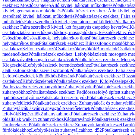
ezekhez: Mosdócsaptelep
Álló kivitel, hálózati működtetés
Pótalkatrés
kivitel, generátoros működtetés
Pótalkatrészek ezekhez: Álló kivitel, 
szerelhető kivitel, hálózati működtetés
Pótalkatrészek ezekhez: Falra sz
működtetés
Falra szerelhető kivitel, generátoros működtetés
Pótalkatré
ezekhez: Falra szerelhető kivitel, két fogantyús csaptelep keverővel
Ki
csatlakoztatása mosdókagylókhoz, mosogatókhoz, készülékekhez és
Csőszifonok
Csőszifonok, helytakarékos típus
Pótalkatrészek ezekhez:
helytakarékos típus
Pótalkatrészek ezekhez: Búraszifonok mosdókhoz, 
csatlakozó
Szifon csatlakozó
Csatlakozókönyökök
Burkolatok
Csatlako
medencékhez
Pótalkatrészek ezekhez: Lefolyókészletek mosogató m
csatlakozóval
Mosogató csatlakozások
Pótalkatrészek ezekhez: Mosoga
Kiegészítők
Lefolyókészletek berendezésekhez
Pótalkatrészek ezekhe
alatti szifonok
Falra szerelt szifonok
Pótalkatrészek ezekhez: Falra szer
Lefolyókészletek kiöntőkhöz
Bűzzárak
Pótalkatrészek ezekhez: Bűzzá
csatlakozó
Kifolyószelepek
Pótalkatrészek ezekhez: Kifolyószelepek
Ki
Padlóvíz-elvezetés zuhanyokhoz
Zuhanyfolyóka
Pótalkatrészek ezekh
zuhanyzókhoz
Pótalkatrészek ezekhez: Padlóösszefolyó épített zuha
padlóösszefolyóihoz
Falsík alatti összefolyók
Pótalkatrészek ezekhez: F
zuhanyfelületek
Pótalkatrészek ezekhez: Zuhanytálcák és zuhanyfelül
Zuhanytálcák ásványi anyagból
Szerelőelemek
Pótalkatrészek ezekhez
lefolyók
Kiegészítők
Zuhanykabinok
Pótalkatrészek ezekhez: Zuhanyk
oldalfalak walk-in zuhanyokhoz
Kádparavánok
Pótalkatrészek ezekh
tárolórekeszei
Pótalkatrészek ezekhez: Zuhanyok tárolórekeszei
Tároló
fürdőkádakhoz
Lefolyókészlet zuhanytálcákhoz, d52
Pótalkatrészek e