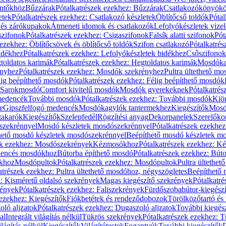
öntőkhöz
Bűzzárak
Pótalkatrészek ezekhez: Bűzzárak
Csatlakozókönyök
etek
Pótalkatrészek ezekhez: Csatlakozó készletek
Öblítőcső toldók
Pótal
 és zárókupakok
Átmeneti idomok és csatlakozók
Lefolyókészletek vize
szifonok
Pótalkatrészek ezekhez: Csigaszifonok
Falsík alatti szifonok
Pót
 ezekhez: Öblítőcsövek és öblítőcső toldók
Szifon csatlakozó
Pótalkatrés
idékhez
Pótalkatrészek ezekhez: Lefolyókészletek bidékhez
Csőszifonok
toldatos karimák
Pótalkatrészek ezekhez: Hegtoldatos karimák
Mosdóka
nyhez
Pótalkatrészek ezekhez: Mosdók szekrényhez
Pultra ültethető m
lig beépíthető mosdók
Pótalkatrészek ezekhez: Félig beépíthető mosdók
Sarokmosdó
Comfort kivitelű mosdók
Mosdók gyerekeknek
Pótalkatré
őmedencék
További mosdók
Pótalkatrészek ezekhez: További mosdók
Kiö
e
Gipszfelfogó medencék
Mosdókagylók tantermekhez
Kiegészítők
Mosdó
takarók
Kiegészítők
Szelepfedél
Rögzítési anyag
Dekorpanelek
Szerelőko
szekrénnyel
Mosdó készletek mosdószekrénnyel
Pótalkatrészek ezekhe
thető mosdó készletek mosdószekrénnyel
Beépíthető mosdó készletek m
ek ezekhez: Mosdószekrények
Kézmosókhoz
Pótalkatrészek ezekhez: 
edencés mosdókhoz
Bútorba építhető mosdó
Pótalkatrészek ezekhez: Bút
ókhoz
Mosdópultok
Pótalkatrészek ezekhez: Mosdópultok
Pultra ültethet
atrészek ezekhez: Pultra ültethető mosdóhoz, négyszögletes
Beépíthető
z: Kisméretű oldalsó szekrények
Magas kiegészítő szekrények
Pótalkatr
rények
Pótalkatrészek ezekhez: Faliszekrények
Fürdőszobabútor-kiegész
 ezekhez: Kiegészítők
Fiókbetétek és rendeződobozok
Törölközőtartó és 
oló aljzatok
Pótalkatrészek ezekhez: Dugaszoló aljzatok
További kiegés
al
Integrált világítás nélkül
Tükrös szekrények
Pótalkatrészek ezekhez: 
lágítás nélkül
Kiegészítők
Világítótestek
Fogantyúk
További kiegészítők
D