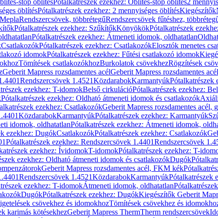
blítés-stop öblítés
Pótalkatrészek ezekhez: Öblítés-stop öblítés
2 mennyis
éges öblítés
Pótalkatrészek ezekhez: 2 mennyiséges öblítés
Kiegészítők
 Mepla
Rendszercsövek, többrétegű
Rendszercsövek fűtéshez, többréteg
kítők
Pótalkatrészek ezekhez: Szűkítők
Könyökök
Pótalkatrészek ezekh
ldhatatlan
Pótalkatrészek ezekhez: Átmeneti idomok, oldhatatlan
Oldhat
k
Csatlakozók
Pótalkatrészek ezekhez: Csatlakozók
Elosztók menetes csa
atlakozó idomok
Pótalkatrészek ezekhez: Fűtési csatlakozó idomok
Kiegé
mokhoz
Tömítések csatlakozókhoz
Burkolatok csövekhez
Rögzítések csö
z
Geberit Mapress rozsdamentes acél
Geberit Mapress rozsdamentes acé
 1.4401
Rendszercsövek 1.4521
Közdarabok
Karmantyúk
Pótalkatrészek
atrészek ezekhez: T-idomok
Belső cirkuláció
Pótalkatrészek ezekhez: Bel
k
Pótalkatrészek ezekhez: Oldható átmeneti idomok és csatlakozók
Axiál
alkatrészek ezekhez: Csatlakozók
Geberit Mapress rozsdamentes acél, 
1.4401
Közdarabok
Karmantyúk
Pótalkatrészek ezekhez: Karmantyúk
Sz
ti idomok, oldhatatlan
Pótalkatrészek ezekhez: Átmeneti idomok, oldha
ek ezekhez: Dugók
Csatlakozók
Pótalkatrészek ezekhez: Csatlakozók
Geb
01
Pótalkatrészek ezekhez: Rendszercsövek 1.4401
Rendszercsövek 1.4
katrészek ezekhez: Ívidomok
T-idomok
Pótalkatrészek ezekhez: T-idom
észek ezekhez: Oldható átmeneti idomok és csatlakozók
Dugók
Pótalkat
kompenzátorok
Geberit Mapress rozsdamentes acél, FKM kék
Pótalkatré
1.4401
Rendszercsövek 1.4521
Közdarabok
Karmantyúk
Pótalkatrészek
atrészek ezekhez: T-idomok
Átmeneti idomok, oldhatatlan
Pótalkatrésze
lakozók
Dugók
Pótalkatrészek ezekhez: Dugók
Kiegészítők Geberit Mapr
igetelések csövekhez és idomokhoz
Tömítések csövekhez és idomokho
ek karimás kötésekhez
Geberit Mapress Therm
Therm rendszercsövek
Id