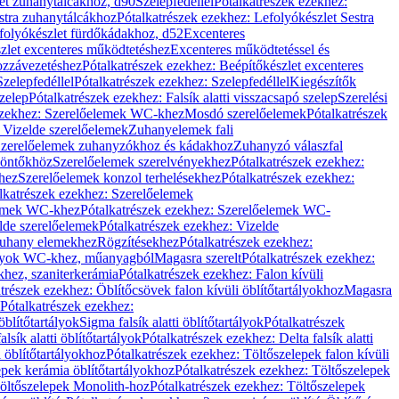
let zuhanytálcákhoz, d90
Szelepfedéllel
Pótalkatrészek ezekhez:
stra zuhanytálcákhoz
Pótalkatrészek ezekhez: Lefolyókészlet Sestra
efolyókészlet fürdőkádakhoz, d52
Excenteres
szlet excenteres működtetéshez
Excenteres működtetéssel és
ozzávezetéshez
Pótalkatrészek ezekhez: Beépítőkészlet excenteres
Szelepfedéllel
Pótalkatrészek ezekhez: Szelepfedéllel
Kiegészítők
szelep
Pótalkatrészek ezekhez: Falsík alatti visszacsapó szelep
Szerelési
ezekhez: Szerelőelemek WC-khez
Mosdó szerelőelemek
Pótalkatrészek
 Vizelde szerelőelemek
Zuhanyelemek fali
 Szerelőelemek zuhanyzókhoz és kádakhoz
Zuhanyzó válaszfal
iöntőkhöz
Szerelőelemek szerelvényekhez
Pótalkatrészek ezekhez:
hez
Szerelőelemek konzol terhelésekhez
Pótalkatrészek ezekhez:
lkatrészek ezekhez: Szerelőelemek
lemek WC-khez
Pótalkatrészek ezekhez: Szerelőelemek WC-
lde szerelőelemek
Pótalkatrészek ezekhez: Vizelde
uhany elemekhez
Rögzítésekhez
Pótalkatrészek ezekhez:
rtályok WC-khez, műanyagból
Magasra szerelt
Pótalkatrészek ezekhez:
khez, szaniterkerámia
Pótalkatrészek ezekhez: Falon kívüli
trészek ezekhez: Öblítőcsövek falon kívüli öblítőtartályokhoz
Magasra
Pótalkatrészek ezekhez:
 öblítőtartályok
Sigma falsík alatti öblítőtartályok
Pótalkatrészek
alsík alatti öblítőtartályok
Pótalkatrészek ezekhez: Delta falsík alatti
 öblítőtartályokhoz
Pótalkatrészek ezekhez: Töltőszelepek falon kívüli
epek kerámia öblítőtartályokhoz
Pótalkatrészek ezekhez: Töltőszelepek
öltőszelepek Monolith-hoz
Pótalkatrészek ezekhez: Töltőszelepek