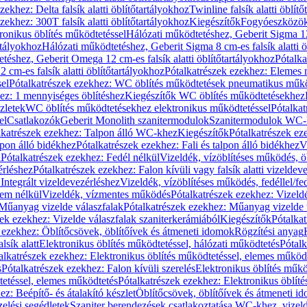
zekhez: Delta falsík alatti öblítőtartályokhoz
Twinline falsík alatti öblít
zekhez: 300T falsík alatti öblítőtartályokhoz
Kiegészítők
Fogyóeszközö
ronikus öblítés működtetéssel
Hálózati működtetéshez, Geberit Sigma 12 
rtályokhoz
Hálózati működtetéshez, Geberit Sigma 8 cm-es falsík alatti ö
téshez, Geberit Omega 12 cm-es falsík alatti öblítőtartályokhoz
Pótalk
cm-es falsík alatti öblítőtartályokhoz
Pótalkatrészek ezekhez: Elemes m
el
Pótalkatrészek ezekhez: WC öblítés működtetések pneumatikus műkö
ez: 1 mennyiséges öblítéshez
Kiegészítők WC öblítés működtetésekhez
zletek
WC öblítés működtetésekhez elektronikus működtetéssel
Pótalka
el
Csatlakozók
Geberit Monolith szanitermodulok
Szanitermodulok WC-
lkatrészek ezekhez: Talpon álló WC-khez
Kiegészítők
Pótalkatrészek ez
alpon álló bidékhez
Pótalkatrészek ezekhez: Fali és talpon álló bidékhez
V
l
Pótalkatrészek ezekhez: Fedél nélkül
Vizeldék, vízöblítéses működés, ö
érléshez
Pótalkatrészek ezekhez: Falon kívüli vagy falsík alatti vizeldev
Integrált vizeldevezérléshez
Vizeldék, vízöblítéses működés, fedéllel/fe
rem nélkül
Vizeldék, vízmentes működés
Pótalkatrészek ezekhez: Vizel
Műanyag vizelde válaszfalak
Pótalkatrészek ezekhez: Műanyag vizelde 
zek ezekhez: Vizelde válaszfalak szaniterkerámiából
Kiegészítők
Pótalka
 ezekhez: Öblítőcsövek, öblítőívek és átmeneti idomok
Rögzítési anyag
lsík alatt
Elektronikus öblítés működtetéssel, hálózati működtetés
Pótalk
alkatrészek ezekhez: Elektronikus öblítés működtetéssel, elemes működ
s
Pótalkatrészek ezekhez: Falon kívüli szerelés
Elektronikus öblítés műkö
tetéssel, elemes működtetés
Pótalkatrészek ezekhez: Elektronikus öblít
z: Beépítő- és átalakító készlet
Öblítőcsövek, öblítőívek és átmeneti i
elési segédletek
Szaniter berendezések csatlakoztatása WC-khez, vizel