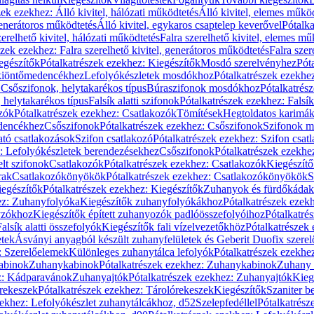
zek ezekhez: Álló kivitel, hálózati működtetés
Álló kivitel, elemes műkö
generátoros működtetés
Álló kivitel, egykaros csaptelep keverővel
Pótalka
erelhető kivitel, hálózati működtetés
Falra szerelhető kivitel, elemes mű
szek ezekhez: Falra szerelhető kivitel, generátoros működtetés
Falra szer
egészítők
Pótalkatrészek ezekhez: Kiegészítők
Mosdó szerelvényhez
Pót
 kiöntőmedencékhez
Lefolyókészletek mosdókhoz
Pótalkatrészek ezekhe
 Csőszifonok, helytakarékos típus
Búraszifonok mosdókhoz
Pótalkatrés
helytakarékos típus
Falsík alatti szifonok
Pótalkatrészek ezekhez: Falsík 
zók
Pótalkatrészek ezekhez: Csatlakozók
Tömítések
Hegtoldatos karimá
edencékhez
Csőszifonok
Pótalkatrészek ezekhez: Csőszifonok
Szifonok m
tó csatlakozások
Szifon csatlakozó
Pótalkatrészek ezekhez: Szifon csat
z: Lefolyókészletek berendezésekhez
Csőszifonok
Pótalkatrészek ezekhe
elt szifonok
Csatlakozók
Pótalkatrészek ezekhez: Csatlakozók
Kiegészít
rak
Csatlakozókönyökök
Pótalkatrészek ezekhez: Csatlakozókönyökök
S
egészítők
Pótalkatrészek ezekhez: Kiegészítők
Zuhanyok és fürdőkádak
ez: Zuhanyfolyóka
Kiegészítők zuhanyfolyókákhoz
Pótalkatrészek ezek
nyzókhoz
Kiegészítők épített zuhanyozók padlóösszefolyóihoz
Pótalkatré
alsík alatti összefolyók
Kiegészítők fali vízelvezetőkhöz
Pótalkatrészek 
etek
Ásványi anyagból készült zuhanyfelületek és Geberit Duofix szere
: Szerelőelemek
Különleges zuhanytálca lefolyók
Pótalkatrészek ezekhe
abinok
Zuhanykabinok
Pótalkatrészek ezekhez: Zuhanykabinok
Zuhany 
ez: Kádparavánok
Zuhanyajtók
Pótalkatrészek ezekhez: Zuhanyajtók
Kieg
rekeszek
Pótalkatrészek ezekhez: Tárolórekeszek
Kiegészítők
Szaniter b
zekhez: Lefolyókészlet zuhanytálcákhoz, d52
Szelepfedéllel
Pótalkatrész