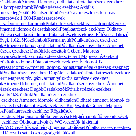
z: T-idomok
Átmeneti idomok, oldhatatlan
Pótalkatrészek ezekhez:
is kompenzátorok
Pótalkatrészek ezekhez: Axiális
ress kiegészítők
Rendszertömítések
Csavarkészletek karimás
zercsövek 1.0034
Rendszercsövek
khez: Ívidomok
T-idomok
Pótalkatrészek ezekhez: T-idomok
Kereszt
átmeneti idomok és csatlakozók
Pótalkatrészek ezekhez: Oldható
k
Fűtési csatlakozó idomok
Pótalkatrészek ezekhez: Fűtési csatlakozó
övek 1.0215
Közdarabok
Karmantyúk
Pótalkatrészek ezekhez:
ok
Átmeneti idomok, oldhatatlan
Pótalkatrészek ezekhez: Átmeneti
részek ezekhez: Dugók
Kiegészítők Geberit Mapress
savarkészletek karimás kötésekhez
Geberit Mapress réz
Geberit
Szűkítők
Ívidomok
Pótalkatrészek ezekhez: Ívidomok
T-
Kereszt idomok
Átmeneti idomok, oldhatatlan
Pótalkatrészek ezekhez:
k
Pótalkatrészek ezekhez: Dugók
Csatlakozók
Pótalkatrészek ezekhez:
erit Mapress réz, gáz
Karmantyúk
Pótalkatrészek ezekhez:
ok
Átmeneti idomok, oldhatatlan
Pótalkatrészek ezekhez: Átmeneti
részek ezekhez: Dugók
Csatlakozók
Pótalkatrészek ezekhez:
rmantyúk
Szűkítők
Pótalkatrészek ezekhez:
k ezekhez: Átmeneti idomok, oldhatatlan
Oldható átmeneti idomok és
ess rézhez
Pótalkatrészek ezekhez: Kiegészítők Geberit Mapress
oz
Pótalkatrészek ezekhez: Rögzítések
ezekhez: Higiéniai öblítőberendezések
Higiéniai öblítőberendezések
k ezekhez: Öblítőtartályok és WC-vezérlők higiéniai
 és WC-vezérlők számára, higiéniai öblítéssel
Pótalkatrészek ezekhez:
: Hálózati csatlakozó egységek
Hálózati