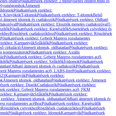
éges öblítés
Pótalkatrészek ezekhez: 2 mennyiséges öblítés
Öblítő és
Nyomógombok
Átmeneti
ű
Idomok
Pótalkatrészek ezekhez:
ez: Könyökök
T-idomok
Pótalkatrészek ezekhez: T-idomok
Belső
ó átmeneti idomok és csatlakozók
Pótalkatrészek ezekhez: Oldható
tlakozóval
Pótalkatrészek ezekhez: Elosztók menetes csatlakozóval
T-
szítők
Pótalkatrészek ezekhez: Kiegészítők
Szigetelések csövekhez és
vekhez
Rögzítések csatlakozókhoz
Pótalkatrészek ezekhez: Rögzítések
l
Pótalkatrészek ezekhez: Geberit Mapress rozsdamentes
 ezekhez: Karmantyúk
Szűkítők
Pótalkatrészek ezekhez:
ső cirkuláció
Átmeneti idomok, oldhatatlan
Pótalkatrészek ezekhez:
is kompenzátorok
Pótalkatrészek ezekhez: Axiális
gáz
Pótalkatrészek ezekhez: Geberit Mapress rozsdamentes acél,
űkítők
Pótalkatrészek ezekhez: Szűkítők
Ívidomok
Pótalkatrészek
tatlan
Oldható átmeneti idomok és csatlakozók
Pótalkatrészek
erit Mapress rozsdamentes acél, LABS-free
Pótalkatrészek ezekhez:
521
Karmantyúk
Pótalkatrészek ezekhez:
ok
Átmeneti idomok, oldhatatlan
Pótalkatrészek ezekhez: Átmeneti
részek ezekhez: Dugók
Csatlakozók
Pótalkatrészek ezekhez:
szek ezekhez: Geberit Mapress rozsdamentes acél, FKM
 ezekhez: Karmantyúk
Szűkítők
Pótalkatrészek ezekhez:
k ezekhez: Átmeneti idomok, oldhatatlan
Oldható átmeneti idomok és
ess rozsdamentes acélhoz
Pótalkatrészek ezekhez: Kiegészítők
z
Rögzítések csövekhez
Rögzítések csatlakozókhoz
Pótalkatrészek
omok
Pótalkatrészek ezekhez: Idomok
Karmantyúk
Pótalkatrészek