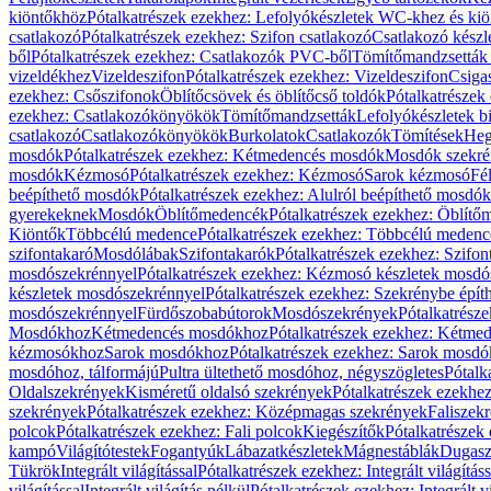
kiöntőkhöz
Pótalkatrészek ezekhez: Lefolyókészletek WC-khez és ki
csatlakozó
Pótalkatrészek ezekhez: Szifon csatlakozó
Csatlakozó készl
ből
Pótalkatrészek ezekhez: Csatlakozók PVC-ből
Tömítőmandzsetták
vizeldékhez
Vizeldeszifon
Pótalkatrészek ezekhez: Vizeldeszifon
Csiga
ezekhez: Csőszifonok
Öblítőcsövek és öblítőcső toldók
Pótalkatrészek
ezekhez: Csatlakozókönyökök
Tömítőmandzsetták
Lefolyókészletek b
csatlakozó
Csatlakozókönyökök
Burkolatok
Csatlakozók
Tömítések
Heg
mosdók
Pótalkatrészek ezekhez: Kétmedencés mosdók
Mosdók szekré
mosdók
Kézmosó
Pótalkatrészek ezekhez: Kézmosó
Sarok kézmosó
Fé
beépíthető mosdók
Pótalkatrészek ezekhez: Alulról beépíthető mosdók
gyerekeknek
Mosdók
Öblítőmedencék
Pótalkatrészek ezekhez: Öblít
Kiöntők
Többcélú medence
Pótalkatrészek ezekhez: Többcélú medenc
szifontakaró
Mosdólábak
Szifontakarók
Pótalkatrészek ezekhez: Szifon
mosdószekrénnyel
Pótalkatrészek ezekhez: Kézmosó készletek mosdó
készletek mosdószekrénnyel
Pótalkatrészek ezekhez: Szekrénybe épí
mosdószekrénnyel
Fürdőszobabútorok
Mosdószekrények
Pótalkatrész
Mosdókhoz
Kétmedencés mosdókhoz
Pótalkatrészek ezekhez: Kétm
kézmosókhoz
Sarok mosdókhoz
Pótalkatrészek ezekhez: Sarok mosd
mosdóhoz, tálformájú
Pultra ültethető mosdóhoz, négyszögletes
Pótalk
Oldalszekrények
Kisméretű oldalsó szekrények
Pótalkatrészek ezekhe
szekrények
Pótalkatrészek ezekhez: Középmagas szekrények
Faliszek
polcok
Pótalkatrészek ezekhez: Fali polcok
Kiegészítők
Pótalkatrészek
kampó
Világítótestek
Fogantyúk
Lábazatkészletek
Mágnestáblák
Dugasz
Tükrök
Integrált világítással
Pótalkatrészek ezekhez: Integrált világításs
világítással
Integrált világítás nélkül
Pótalkatrészek ezekhez: Integrált vi