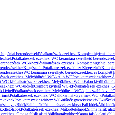
 higiéniai berendezések
Pótalkatrészek ezekhez: Komplett higiéniai be
dezések
Pótalkatrészek ezekhez: WC kerámiára szerelhető berendezések
 berendezések WC-khez
Pótalkatrészek ezekhez: Komplett higiéniai be
erendezésekhez
Kiegészítők
Pótalkatrészek ezekhez: Kiegészítők
Komplet
erendezésekhez
WC kerámiára szerelhető berendezésekhez és komplett h
részek ezekhez: Mélyöblítésű WC-k
Álló WC
Pótalkatrészek ezekhez: 
sű WC-k
Pótalkatrészek ezekhez: Mélyöblítésű WC-k
Falon kívüli öblítő
k ezekhez: WC-ülőkék
Comfort kivitelű WC-k
Pótalkatrészek ezekhez: C
 kivitel
Pótalkatrészek ezekhez: Mélyöblítésű WC-k, hosszabb kivitel
C
rimák
Pótalkatrészek ezekhez: WC-ülőkarimák
Gyermek WC-k
Pótalka
rekeknek
Pótalkatrészek ezekhez: WC-ülőkék gyerekeknek
WC-ülőkék
tési anyag
Bidék
Fali bidék
Pótalkatrészek ezekhez: Fali bidék
Álló bidé
ödtetőlapok
Pótalkatrészek ezekhez: Működtetőlapok
Sigma falsík alatt
 ezekhez: Omega falsík alatti öblítőtartályokhoz
Kappa falsík alatti öblí