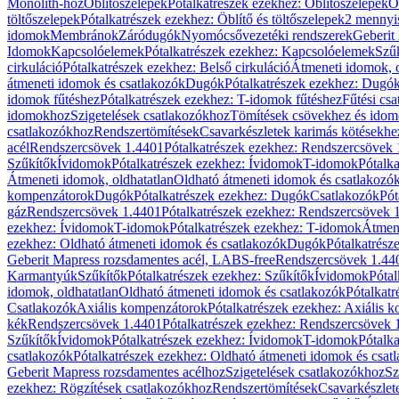
Monolith-hoz
Öblítőszelepek
Pótalkatrészek ezekhez: Öblítőszelepek
Ö
töltőszelepek
Pótalkatrészek ezekhez: Öblítő és töltőszelepek
2 mennyis
idomok
Membránok
Záródugók
Nyomócsővezetéki rendszerek
Geberit
Idomok
Kapcsolóelemek
Pótalkatrészek ezekhez: Kapcsolóelemek
Szű
cirkuláció
Pótalkatrészek ezekhez: Belső cirkuláció
Átmeneti idomok, o
átmeneti idomok és csatlakozók
Dugók
Pótalkatrészek ezekhez: Dugó
idomok fűtéshez
Pótalkatrészek ezekhez: T-idomok fűtéshez
Fűtési cs
idomokhoz
Szigetelések csatlakozókhoz
Tömítések csövekhez és ido
csatlakozókhoz
Rendszertömítések
Csavarkészletek karimás kötésekhe
acél
Rendszercsövek 1.4401
Pótalkatrészek ezekhez: Rendszercsövek
Szűkítők
Ívidomok
Pótalkatrészek ezekhez: Ívidomok
T-idomok
Pótalk
Átmeneti idomok, oldhatatlan
Oldható átmeneti idomok és csatlakozó
kompenzátorok
Dugók
Pótalkatrészek ezekhez: Dugók
Csatlakozók
Pót
gáz
Rendszercsövek 1.4401
Pótalkatrészek ezekhez: Rendszercsövek 
ezekhez: Ívidomok
T-idomok
Pótalkatrészek ezekhez: T-idomok
Átmene
ezekhez: Oldható átmeneti idomok és csatlakozók
Dugók
Pótalkatrész
Geberit Mapress rozsdamentes acél, LABS-free
Rendszercsövek 1.44
Karmantyúk
Szűkítők
Pótalkatrészek ezekhez: Szűkítők
Ívidomok
Pótal
idomok, oldhatatlan
Oldható átmeneti idomok és csatlakozók
Pótalkatr
Csatlakozók
Axiális kompenzátorok
Pótalkatrészek ezekhez: Axiális 
kék
Rendszercsövek 1.4401
Pótalkatrészek ezekhez: Rendszercsövek 
Szűkítők
Ívidomok
Pótalkatrészek ezekhez: Ívidomok
T-idomok
Pótalk
csatlakozók
Pótalkatrészek ezekhez: Oldható átmeneti idomok és csat
Geberit Mapress rozsdamentes acélhoz
Szigetelések csatlakozókhoz
Sz
ezekhez: Rögzítések csatlakozókhoz
Rendszertömítések
Csavarkészlet