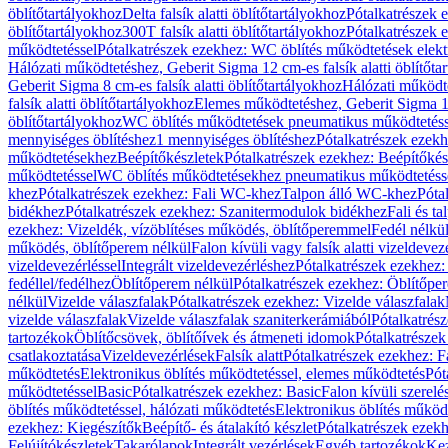
öblítőtartályokhoz
Delta falsík alatti öblítőtartályokhoz
Pótalkatrészek e
öblítőtartályokhoz
300T falsík alatti öblítőtartályokhoz
Pótalkatrészek e
működtetéssel
Pótalkatrészek ezekhez: WC öblítés működtetések elekt
Hálózati működtetéshez, Geberit Sigma 12 cm-es falsík alatti öblítőta
Geberit Sigma 8 cm-es falsík alatti öblítőtartályokhoz
Hálózati működte
falsík alatti öblítőtartályokhoz
Elemes működtetéshez, Geberit Sigma 12 
öblítőtartályokhoz
WC öblítés működtetések pneumatikus működtetéss
mennyiséges öblítéshez
1 mennyiséges öblítéshez
Pótalkatrészek ezekh
működtetésekhez
Beépítőkészletek
Pótalkatrészek ezekhez: Beépítőkés
működtetéssel
WC öblítés működtetésekhez pneumatikus működtetéss
khez
Pótalkatrészek ezekhez: Fali WC-khez
Talpon álló WC-khez
Póta
bidékhez
Pótalkatrészek ezekhez: Szanitermodulok bidékhez
Fali és t
ezekhez: Vizeldék, vízöblítéses működés, öblítőperemmel
Fedél nélkü
működés, öblítőperem nélkül
Falon kívüli vagy falsík alatti vizeldevez
vizeldevezérléssel
Integrált vizeldevezérléshez
Pótalkatrészek ezekhez: 
fedéllel/fedélhez
Öblítőperem nélkül
Pótalkatrészek ezekhez: Öblítőpe
nélkül
Vizelde válaszfalak
Pótalkatrészek ezekhez: Vizelde válaszfalak
vizelde válaszfalak
Vizelde válaszfalak szaniterkerámiából
Pótalkatrés
tartozékok
Öblítőcsövek, öblítőívek és átmeneti idomok
Pótalkatrészek
csatlakoztatása
Vizeldevezérlések
Falsík alatt
Pótalkatrészek ezekhez: Fa
működtetés
Elektronikus öblítés működtetéssel, elemes működtetés
Pót
működtetéssel
Basic
Pótalkatrészek ezekhez: Basic
Falon kívüli szerelé
öblítés működtetéssel, hálózati működtetés
Elektronikus öblítés működ
ezekhez: Kiegészítők
Beépítő- és átalakító készlet
Pótalkatrészek ezekhe
Felújítókészletek
Takarólapok
Integrált vezérlések
Egyéb tartozékok
Kez