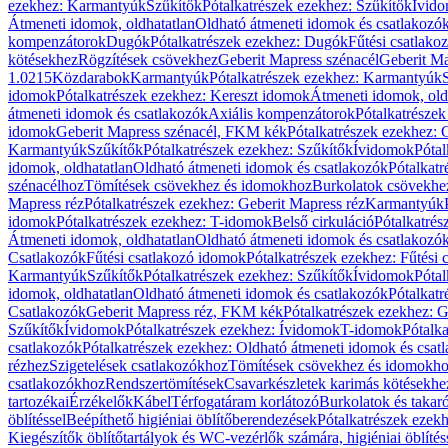
ezekhez: Karmantyúk
Szűkítők
Pótalkatrészek ezekhez: Szűkítők
Ívid
Átmeneti idomok, oldhatatlan
Oldható átmeneti idomok és csatlakozó
kompenzátorok
Dugók
Pótalkatrészek ezekhez: Dugók
Fűtési csatlako
kötésekhez
Rögzítések csövekhez
Geberit Mapress szénacél
Geberit Ma
1.0215
Közdarabok
Karmantyúk
Pótalkatrészek ezekhez: Karmantyúk
idomok
Pótalkatrészek ezekhez: Kereszt idomok
Átmeneti idomok, old
átmeneti idomok és csatlakozók
Axiális kompenzátorok
Pótalkatrésze
idomok
Geberit Mapress szénacél, FKM kék
Pótalkatrészek ezekhez:
Karmantyúk
Szűkítők
Pótalkatrészek ezekhez: Szűkítők
Ívidomok
Pótal
idomok, oldhatatlan
Oldható átmeneti idomok és csatlakozók
Pótalkatr
szénacélhoz
Tömítések csövekhez és idomokhoz
Burkolatok csövekhe
Mapress réz
Pótalkatrészek ezekhez: Geberit Mapress réz
Karmantyúk
idomok
Pótalkatrészek ezekhez: T-idomok
Belső cirkuláció
Pótalkatrés
Átmeneti idomok, oldhatatlan
Oldható átmeneti idomok és csatlakozó
Csatlakozók
Fűtési csatlakozó idomok
Pótalkatrészek ezekhez: Fűtési
Karmantyúk
Szűkítők
Pótalkatrészek ezekhez: Szűkítők
Ívidomok
Pótal
idomok, oldhatatlan
Oldható átmeneti idomok és csatlakozók
Pótalkatr
Csatlakozók
Geberit Mapress réz, FKM kék
Pótalkatrészek ezekhez: 
Szűkítők
Ívidomok
Pótalkatrészek ezekhez: Ívidomok
T-idomok
Pótalk
csatlakozók
Pótalkatrészek ezekhez: Oldható átmeneti idomok és csat
rézhez
Szigetelések csatlakozókhoz
Tömítések csövekhez és idomokh
csatlakozókhoz
Rendszertömítések
Csavarkészletek karimás kötésekhe
tartozékai
Érzékelők
Kábel
Térfogatáram korlátozó
Burkolatok és takar
öblítéssel
Beépíthető higiéniai öblítőberendezések
Pótalkatrészek ezekh
Kiegészítők öblítőtartályok és WC-vezérlők számára, higiéniai öblítés