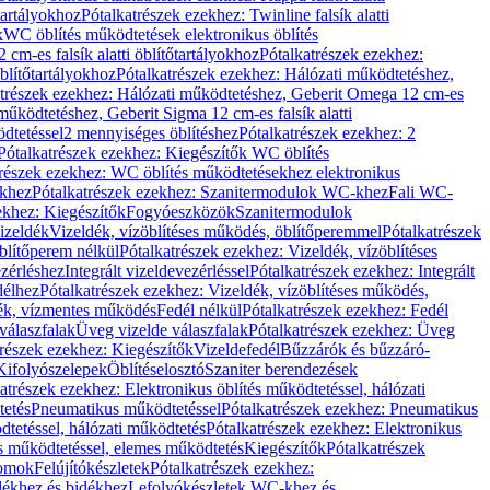
őtartályokhoz
Pótalkatrészek ezekhez: Twinline falsík alatti
k
WC öblítés működtetések elektronikus öblítés
cm-es falsík alatti öblítőtartályokhoz
Pótalkatrészek ezekhez:
blítőtartályokhoz
Pótalkatrészek ezekhez: Hálózati működtetéshez,
atrészek ezekhez: Hálózati működtetéshez, Geberit Omega 12 cm-es
űködtetéshez, Geberit Sigma 12 cm-es falsík alatti
dtetéssel
2 mennyiséges öblítéshez
Pótalkatrészek ezekhez: 2
Pótalkatrészek ezekhez: Kiegészítők WC öblítés
trészek ezekhez: WC öblítés működtetésekhez elektronikus
khez
Pótalkatrészek ezekhez: Szanitermodulok WC-khez
Fali WC-
ekhez: Kiegészítők
Fogyóeszközök
Szanitermodulok
izeldék
Vizeldék, vízöblítéses működés, öblítőperemmel
Pótalkatrészek
blítőperem nélkül
Pótalkatrészek ezekhez: Vizeldék, vízöblítéses
ezérléshez
Integrált vizeldevezérléssel
Pótalkatrészek ezekhez: Integrált
délhez
Pótalkatrészek ezekhez: Vizeldék, vízöblítéses működés,
dék, vízmentes működés
Fedél nélkül
Pótalkatrészek ezekhez: Fedél
válaszfalak
Üveg vizelde válaszfalak
Pótalkatrészek ezekhez: Üveg
trészek ezekhez: Kiegészítők
Vizeldefedél
Bűzzárók és bűzzáró-
Kifolyószelepek
Öblítéselosztó
Szaniter berendezések
atrészek ezekhez: Elektronikus öblítés működtetéssel, hálózati
tetés
Pneumatikus működtetéssel
Pótalkatrészek ezekhez: Pneumatikus
dtetéssel, hálózati működtetés
Pótalkatrészek ezekhez: Elektronikus
és működtetéssel, elemes működtetés
Kiegészítők
Pótalkatrészek
domok
Felújítókészletek
Pótalkatrészek ezekhez:
dékhez és bidékhez
Lefolyókészletek WC-khez és