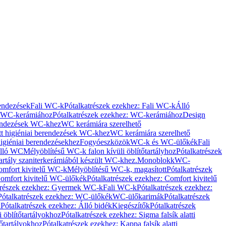
rendezések
Fali WC-k
Pótalkatrészek ezekhez: Fali WC-k
Álló
WC-kerámiához
Pótalkatrészek ezekhez: WC-kerámiához
Design
rendezések WC-khez
WC kerámiára szerelhető
t higiéniai berendezések WC-khez
WC kerámiára szerelhető
igiéniai berendezésekhez
Fogyóeszközök
WC-k és WC-ülőkék
Fali
Álló WC
Mélyöblítésű WC-k falon kívüli öblítőtartályhoz
Pótalkatrészek
tartály szaniterkerámiából készült WC-khez.
Monoblokk
WC-
omfort kivitelű WC-k
Mélyöblítésű WC-k, magasított
Pótalkatrészek
omfort kivitelű WC-ülőkék
Pótalkatrészek ezekhez: Comfort kivitelű
trészek ezekhez: Gyermek WC-k
Fali WC-k
Pótalkatrészek ezekhez:
Pótalkatrészek ezekhez: WC-ülőkék
WC-ülőkarimák
Pótalkatrészek
k
Pótalkatrészek ezekhez: Álló bidék
Kiegészítők
Pótalkatrészek
i öblítőtartályokhoz
Pótalkatrészek ezekhez: Sigma falsík alatti
tőtartályokhoz
Pótalkatrészek ezekhez: Kappa falsík alatti