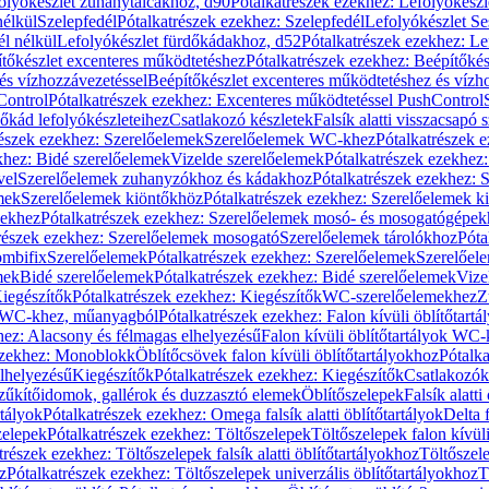
olyókészlet zuhanytálcákhoz, d90
Pótalkatrészek ezekhez: Lefolyókész
nélkül
Szelepfedél
Pótalkatrészek ezekhez: Szelepfedél
Lefolyókészlet Se
él nélkül
Lefolyókészlet fürdőkádakhoz, d52
Pótalkatrészek ezekhez: L
tőkészlet excenteres működtetéshez
Pótalkatrészek ezekhez: Beépítőké
és vízhozzávezetéssel
Beépítőkészlet excenteres működtetéshez és vízh
Control
Pótalkatrészek ezekhez: Excenteres működtetéssel PushControl
őkád lefolyókészleteihez
Csatlakozó készletek
Falsík alatti visszacsapó 
részek ezekhez: Szerelőelemek
Szerelőelemek WC-khez
Pótalkatrészek 
khez: Bidé szerelőelemek
Vizelde szerelőelemek
Pótalkatrészek ezekhez:
vel
Szerelőelemek zuhanyzókhoz és kádakhoz
Pótalkatrészek ezekhez:
mek
Szerelőelemek kiöntőkhöz
Pótalkatrészek ezekhez: Szerelőelemek k
pekhez
Pótalkatrészek ezekhez: Szerelőelemek mosó- és mosogatógépek
részek ezekhez: Szerelőelemek mosogató
Szerelőelemek tárolókhoz
Póta
ombifix
Szerelőelemek
Pótalkatrészek ezekhez: Szerelőelemek
Szerelőe
mek
Bidé szerelőelemek
Pótalkatrészek ezekhez: Bidé szerelőelemek
Vize
iegészítők
Pótalkatrészek ezekhez: Kiegészítők
WC-szerelőelemekhez
Z
ok WC-khez, műanyagból
Pótalkatrészek ezekhez: Falon kívüli öblítőta
hez: Alacsony és félmagas elhelyezésű
Falon kívüli öblítőtartályok WC-
ezekhez: Monoblokk
Öblítőcsövek falon kívüli öblítőtartályokhoz
Pótalka
lhelyezésű
Kiegészítők
Pótalkatrészek ezekhez: Kiegészítők
Csatlakozók
zűkítőidomok, gallérok és duzzasztó elemek
Öblítőszelepek
Falsík alatti
rtályok
Pótalkatrészek ezekhez: Omega falsík alatti öblítőtartályok
Delta f
zelepek
Pótalkatrészek ezekhez: Töltőszelepek
Töltőszelepek falon kívüli
trészek ezekhez: Töltőszelepek falsík alatti öblítőtartályokhoz
Töltőszel
z
Pótalkatrészek ezekhez: Töltőszelepek univerzális öblítőtartályokhoz
T