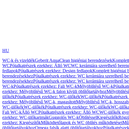
HU
WC-k és vizeldék
Geberit AquaClean higiéniai berendezések
Komplett
WC
Pótalkatrészek ezekhez: Álló WC
WC kerámiára szerelhető beren
fedlapok
Pótalkatrészek ezekhez: Design fedlapok
Komplett higiéniai
berendezésekhez
Pótalkatrészek ezekhez: WC kerámiára szerelhető b
berendezésekhez
Pótalkatrészek ezekhez: WC kerámiára szerelhető b
WC-k
Pótalkatrészek ezekhez: Fali WC-k
Mélyöblítésű WC-k
Pótalkat
ezekhez: Mélyöblítésű WC-k falon kívüli öblítőtartályhoz
Mélyöblíté
ülőkék
Pótalkatrészek ezekhez: WC-ülőkék
WC-ülőkék
Pótalkatrésze
ezekhez: Mélyöblítésű WC-k, magasított
Mélyöblítésű WC-k, hosszabb
WC-ülőkék
WC-ülőkék
Pótalkatrészek ezekhez: WC-ülőkék
WC-ülőka
Fali WC-k
Álló WC
Pótalkatrészek ezekhez: Álló WC
WC-ülőkék gye
ezekhez: WC-ülőkarimák
Guggolós WC-k
Öblítéssel
Kiegészítők
Rögzí
ezekhez: Kiegészítők
Működtetőlapok és WC öblítés működtetései
Műk
öblítőtartályokhoz
Omega falsík alatti öblítőtartályokhoz
Pótalkatrészek