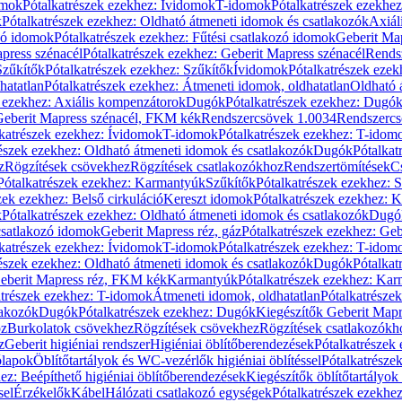
omok
Pótalkatrészek ezekhez: Ívidomok
T-idomok
Pótalkatrészek ezekhe
k
Pótalkatrészek ezekhez: Oldható átmeneti idomok és csatlakozók
Axiál
zó idomok
Pótalkatrészek ezekhez: Fűtési csatlakozó idomok
Geberit Map
press szénacél
Pótalkatrészek ezekhez: Geberit Mapress szénacél
Rends
Szűkítők
Pótalkatrészek ezekhez: Szűkítők
Ívidomok
Pótalkatrészek eze
hatatlan
Pótalkatrészek ezekhez: Átmeneti idomok, oldhatatlan
Oldható 
k ezekhez: Axiális kompenzátorok
Dugók
Pótalkatrészek ezekhez: Dugó
 Geberit Mapress szénacél, FKM kék
Rendszercsövek 1.0034
Rendszercs
katrészek ezekhez: Ívidomok
T-idomok
Pótalkatrészek ezekhez: T-idom
észek ezekhez: Oldható átmeneti idomok és csatlakozók
Dugók
Pótalkat
z
Rögzítések csövekhez
Rögzítések csatlakozókhoz
Rendszertömítések
C
Pótalkatrészek ezekhez: Karmantyúk
Szűkítők
Pótalkatrészek ezekhez: 
zek ezekhez: Belső cirkuláció
Kereszt idomok
Pótalkatrészek ezekhez: 
k
Pótalkatrészek ezekhez: Oldható átmeneti idomok és csatlakozók
Dugó
 csatlakozó idomok
Geberit Mapress réz, gáz
Pótalkatrészek ezekhez: Geb
katrészek ezekhez: Ívidomok
T-idomok
Pótalkatrészek ezekhez: T-idom
észek ezekhez: Oldható átmeneti idomok és csatlakozók
Dugók
Pótalkat
Geberit Mapress réz, FKM kék
Karmantyúk
Pótalkatrészek ezekhez: Ka
atrészek ezekhez: T-idomok
Átmeneti idomok, oldhatatlan
Pótalkatrésze
lakozók
Dugók
Pótalkatrészek ezekhez: Dugók
Kiegészítők Geberit Mapr
oz
Burkolatok csövekhez
Rögzítések csövekhez
Rögzítések csatlakozókh
z
Geberit higiéniai rendszer
Higiéniai öblítőberendezések
Pótalkatrészek 
ólapok
Öblítőtartályok és WC-vezérlők higiéniai öblítéssel
Pótalkatrésze
ez: Beépíthető higiéniai öblítőberendezések
Kiegészítők öblítőtartályok
sel
Érzékelők
Kábel
Hálózati csatlakozó egységek
Pótalkatrészek ezekhez