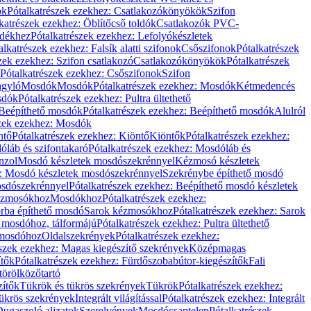
ök
Pótalkatrészek ezekhez: Csatlakozókönyökök
Szifon
katrészek ezekhez: Öblítőcső toldók
Csatlakozók PVC-
ldékhez
Pótalkatrészek ezekhez: Lefolyókészletek
alkatrészek ezekhez: Falsík alatti szifonok
Csőszifonok
Pótalkatrészek
zek ezekhez: Szifon csatlakozó
Csatlakozókönyökök
Pótalkatrészek
Pótalkatrészek ezekhez: Csőszifonok
Szifon
gyló
Mosdók
Mosdók
Pótalkatrészek ezekhez: Mosdók
Kétmedencés
osdók
Pótalkatrészek ezekhez: Pultra ültethető
Beépíthető mosdók
Pótalkatrészek ezekhez: Beépíthető mosdók
Alulról
szek ezekhez: Mosdók
ntő
Pótalkatrészek ezekhez: Kiöntő
Kiöntők
Pótalkatrészek ezekhez:
láb és szifontakaró
Pótalkatrészek ezekhez: Mosdóláb és
nzol
Mosdó készletek mosdószekrénnyel
Kézmosó készletek
z: Mosdó készletek mosdószekrénnyel
Szekrénybe építhető mosdó
osdószekrénnyel
Pótalkatrészek ezekhez: Beépíthető mosdó készletek
Kézmosókhoz
Mosdókhoz
Pótalkatrészek ezekhez:
orba építhető mosdó
Sarok kézmosókhoz
Pótalkatrészek ezekhez: Sarok
ő mosdóhoz, tálformájú
Pótalkatrészek ezekhez: Pultra ültethető
 mosdóhoz
Oldalszekrények
Pótalkatrészek ezekhez:
észek ezekhez: Magas kiegészítő szekrények
Középmagas
ítők
Pótalkatrészek ezekhez: Fürdőszobabútor-kiegészítők
Fali
törölközőtartó
zítők
Tükrök és tükrös szekrények
Tükrök
Pótalkatrészek ezekhez:
Tükrös szekrények
Integrált világítással
Pótalkatrészek ezekhez: Integrált
ugaszoló aljzatok
Szerelvények
Mosdócsaptelep
Pótalkatrészek