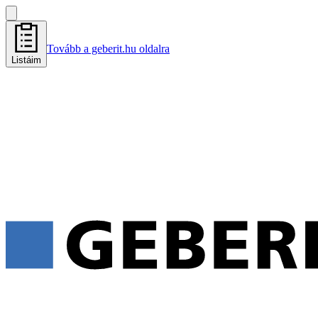
Tovább a geberit.hu oldalra
Listáim