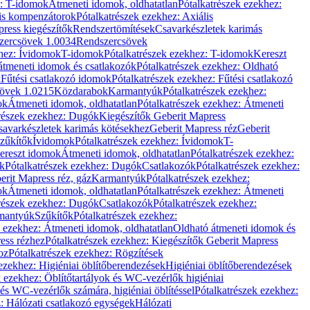
z: T-idomok
Átmeneti idomok, oldhatatlan
Pótalkatrészek ezekhez:
is kompenzátorok
Pótalkatrészek ezekhez: Axiális
ress kiegészítők
Rendszertömítések
Csavarkészletek karimás
zercsövek 1.0034
Rendszercsövek
khez: Ívidomok
T-idomok
Pótalkatrészek ezekhez: T-idomok
Kereszt
átmeneti idomok és csatlakozók
Pótalkatrészek ezekhez: Oldható
k
Fűtési csatlakozó idomok
Pótalkatrészek ezekhez: Fűtési csatlakozó
övek 1.0215
Közdarabok
Karmantyúk
Pótalkatrészek ezekhez:
ok
Átmeneti idomok, oldhatatlan
Pótalkatrészek ezekhez: Átmeneti
részek ezekhez: Dugók
Kiegészítők Geberit Mapress
savarkészletek karimás kötésekhez
Geberit Mapress réz
Geberit
Szűkítők
Ívidomok
Pótalkatrészek ezekhez: Ívidomok
T-
Kereszt idomok
Átmeneti idomok, oldhatatlan
Pótalkatrészek ezekhez:
k
Pótalkatrészek ezekhez: Dugók
Csatlakozók
Pótalkatrészek ezekhez:
erit Mapress réz, gáz
Karmantyúk
Pótalkatrészek ezekhez:
ok
Átmeneti idomok, oldhatatlan
Pótalkatrészek ezekhez: Átmeneti
részek ezekhez: Dugók
Csatlakozók
Pótalkatrészek ezekhez:
rmantyúk
Szűkítők
Pótalkatrészek ezekhez:
k ezekhez: Átmeneti idomok, oldhatatlan
Oldható átmeneti idomok és
ess rézhez
Pótalkatrészek ezekhez: Kiegészítők Geberit Mapress
oz
Pótalkatrészek ezekhez: Rögzítések
ezekhez: Higiéniai öblítőberendezések
Higiéniai öblítőberendezések
k ezekhez: Öblítőtartályok és WC-vezérlők higiéniai
 és WC-vezérlők számára, higiéniai öblítéssel
Pótalkatrészek ezekhez:
: Hálózati csatlakozó egységek
Hálózati