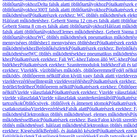
öblítőtartályokhoz
Delta falsík alatti öblítőtartályokhoz
Pótalkatrészek e
öblítőtartályokhoz
300T falsík alatti öblítőtartályokhoz
Pótalkatrészek e
működtetéssel
Pótalkatrészek ezekhez: WC öblítés működtetések elekt
Hálózati működtetéshez, Geberit Sigma 12 cm-es falsík alatti öblítőta
Geberit Sigma 8 cm-es falsík alatti öblítőtartályokhoz
Hálózati működte
falsík alatti öblítőtartályokhoz
Elemes működtetéshez, Geberit Sigma 12 
öblítőtartályokhoz
WC öblítés működtetések pneumatikus működtetéss
mennyiséges öblítéshez
1 mennyiséges öblítéshez
Pótalkatrészek ezekh
működtetésekhez
Beépítőkészletek
Pótalkatrészek ezekhez: Beépítőkés
működtetéssel
WC öblítés működtetésekhez pneumatikus működtetéss
khez
Pótalkatrészek ezekhez: Fali WC-khez
Talpon álló WC-khez
Póta
bidékhez
Pótalkatrészek ezekhez: Szanitermodulok bidékhez
Fali és t
ezekhez: Vizeldék, vízöblítéses működés, öblítőperemmel
Fedél nélkü
működés, öblítőperem nélkül
Falon kívüli vagy falsík alatti vizeldevez
vizeldevezérléssel
Integrált vizeldevezérléshez
Pótalkatrészek ezekhez: 
fedéllel/fedélhez
Öblítőperem nélkül
Pótalkatrészek ezekhez: Öblítőpe
nélkül
Vizelde válaszfalak
Pótalkatrészek ezekhez: Vizelde válaszfalak
vizelde válaszfalak
Vizelde válaszfalak szaniterkerámiából
Pótalkatrés
tartozékok
Öblítőcsövek, öblítőívek és átmeneti idomok
Pótalkatrészek
csatlakoztatása
Vizeldevezérlések
Falsík alatt
Pótalkatrészek ezekhez: Fa
működtetés
Elektronikus öblítés működtetéssel, elemes működtetés
Pót
működtetéssel
Basic
Pótalkatrészek ezekhez: Basic
Falon kívüli szerelé
öblítés működtetéssel, hálózati működtetés
Elektronikus öblítés működ
ezekhez: Kiegészítők
Beépítő- és átalakító készlet
Pótalkatrészek ezekhe
Felújítókészletek
Takarólapok
Integrált vezérlések
Egyéb tartozékok
Kez