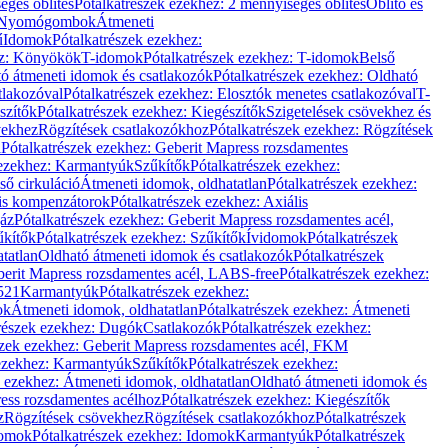
éges öblítés
Pótalkatrészek ezekhez: 2 mennyiséges öblítés
Öblítő és
Nyomógombok
Átmeneti
ű
Idomok
Pótalkatrészek ezekhez:
ez: Könyökök
T-idomok
Pótalkatrészek ezekhez: T-idomok
Belső
ó átmeneti idomok és csatlakozók
Pótalkatrészek ezekhez: Oldható
tlakozóval
Pótalkatrészek ezekhez: Elosztók menetes csatlakozóval
T-
szítők
Pótalkatrészek ezekhez: Kiegészítők
Szigetelések csövekhez és
vekhez
Rögzítések csatlakozókhoz
Pótalkatrészek ezekhez: Rögzítések
l
Pótalkatrészek ezekhez: Geberit Mapress rozsdamentes
 ezekhez: Karmantyúk
Szűkítők
Pótalkatrészek ezekhez:
ső cirkuláció
Átmeneti idomok, oldhatatlan
Pótalkatrészek ezekhez:
is kompenzátorok
Pótalkatrészek ezekhez: Axiális
gáz
Pótalkatrészek ezekhez: Geberit Mapress rozsdamentes acél,
űkítők
Pótalkatrészek ezekhez: Szűkítők
Ívidomok
Pótalkatrészek
tatlan
Oldható átmeneti idomok és csatlakozók
Pótalkatrészek
erit Mapress rozsdamentes acél, LABS-free
Pótalkatrészek ezekhez:
521
Karmantyúk
Pótalkatrészek ezekhez:
ok
Átmeneti idomok, oldhatatlan
Pótalkatrészek ezekhez: Átmeneti
részek ezekhez: Dugók
Csatlakozók
Pótalkatrészek ezekhez:
szek ezekhez: Geberit Mapress rozsdamentes acél, FKM
 ezekhez: Karmantyúk
Szűkítők
Pótalkatrészek ezekhez:
k ezekhez: Átmeneti idomok, oldhatatlan
Oldható átmeneti idomok és
ess rozsdamentes acélhoz
Pótalkatrészek ezekhez: Kiegészítők
z
Rögzítések csövekhez
Rögzítések csatlakozókhoz
Pótalkatrészek
omok
Pótalkatrészek ezekhez: Idomok
Karmantyúk
Pótalkatrészek