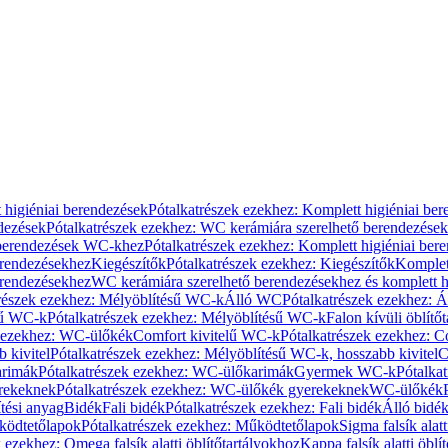
 higiéniai berendezések
Pótalkatrészek ezekhez: Komplett higiéniai be
dezések
Pótalkatrészek ezekhez: WC kerámiára szerelhető berendezések
 berendezések WC-khez
Pótalkatrészek ezekhez: Komplett higiéniai be
erendezésekhez
Kiegészítők
Pótalkatrészek ezekhez: Kiegészítők
Komplet
erendezésekhez
WC kerámiára szerelhető berendezésekhez és komplett h
részek ezekhez: Mélyöblítésű WC-k
Álló WC
Pótalkatrészek ezekhez: 
sű WC-k
Pótalkatrészek ezekhez: Mélyöblítésű WC-k
Falon kívüli öblítő
k ezekhez: WC-ülőkék
Comfort kivitelű WC-k
Pótalkatrészek ezekhez: C
 kivitel
Pótalkatrészek ezekhez: Mélyöblítésű WC-k, hosszabb kivitel
C
rimák
Pótalkatrészek ezekhez: WC-ülőkarimák
Gyermek WC-k
Pótalka
rekeknek
Pótalkatrészek ezekhez: WC-ülőkék gyerekeknek
WC-ülőkék
tési anyag
Bidék
Fali bidék
Pótalkatrészek ezekhez: Fali bidék
Álló bidé
ödtetőlapok
Pótalkatrészek ezekhez: Működtetőlapok
Sigma falsík alatt
 ezekhez: Omega falsík alatti öblítőtartályokhoz
Kappa falsík alatti öblí