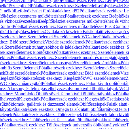
olyókészlet zuhanytálcákhoz, d90
Pótalkatrészek ezekhez: Lefolyókész
nélkül
Szelepfedél
Pótalkatrészek ezekhez: Szelepfedél
Lefolyókészlet Se
él nélkül
Lefolyókészlet fürdőkádakhoz, d52
Pótalkatrészek ezekhez: L
tőkészlet excenteres működtetéshez
Pótalkatrészek ezekhez: Beépítőké
és vízhozzávezetéssel
Beépítőkészlet excenteres működtetéshez és vízh
Control
Pótalkatrészek ezekhez: Excenteres működtetéssel PushControl
őkád lefolyókészleteihez
Csatlakozó készletek
Falsík alatti visszacsapó 
részek ezekhez: Szerelőelemek
Szerelőelemek WC-khez
Pótalkatrészek 
khez: Bidé szerelőelemek
Vizelde szerelőelemek
Pótalkatrészek ezekhez:
vel
Szerelőelemek zuhanyzókhoz és kádakhoz
Pótalkatrészek ezekhez:
mek
Szerelőelemek kiöntőkhöz
Pótalkatrészek ezekhez: Szerelőelemek k
pekhez
Pótalkatrészek ezekhez: Szerelőelemek mosó- és mosogatógépek
részek ezekhez: Szerelőelemek mosogató
Szerelőelemek tárolókhoz
Póta
ombifix
Szerelőelemek
Pótalkatrészek ezekhez: Szerelőelemek
Szerelőe
mek
Bidé szerelőelemek
Pótalkatrészek ezekhez: Bidé szerelőelemek
Vize
iegészítők
Pótalkatrészek ezekhez: Kiegészítők
WC-szerelőelemekhez
Z
ok WC-khez, műanyagból
Pótalkatrészek ezekhez: Falon kívüli öblítőta
hez: Alacsony és félmagas elhelyezésű
Falon kívüli öblítőtartályok WC-
ezekhez: Monoblokk
Öblítőcsövek falon kívüli öblítőtartályokhoz
Pótalka
lhelyezésű
Kiegészítők
Pótalkatrészek ezekhez: Kiegészítők
Csatlakozók
zűkítőidomok, gallérok és duzzasztó elemek
Öblítőszelepek
Falsík alatti
rtályok
Pótalkatrészek ezekhez: Omega falsík alatti öblítőtartályok
Delta f
zelepek
Pótalkatrészek ezekhez: Töltőszelepek
Töltőszelepek falon kívüli
trészek ezekhez: Töltőszelepek falsík alatti öblítőtartályokhoz
Töltőszel
z
Pótalkatrészek ezekhez: Töltőszelepek univerzális öblítőtartályokhoz
T