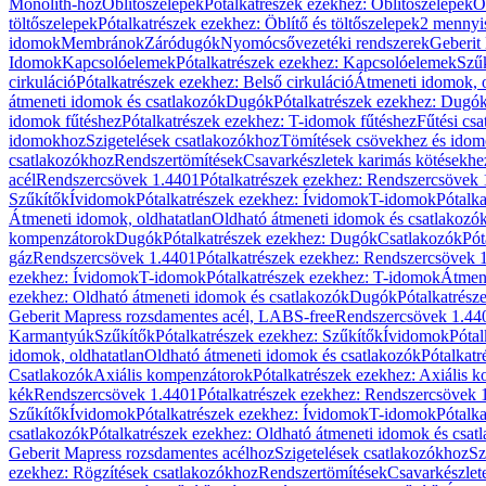
Monolith-hoz
Öblítőszelepek
Pótalkatrészek ezekhez: Öblítőszelepek
Ö
töltőszelepek
Pótalkatrészek ezekhez: Öblítő és töltőszelepek
2 mennyis
idomok
Membránok
Záródugók
Nyomócsővezetéki rendszerek
Geberit
Idomok
Kapcsolóelemek
Pótalkatrészek ezekhez: Kapcsolóelemek
Szű
cirkuláció
Pótalkatrészek ezekhez: Belső cirkuláció
Átmeneti idomok, o
átmeneti idomok és csatlakozók
Dugók
Pótalkatrészek ezekhez: Dugó
idomok fűtéshez
Pótalkatrészek ezekhez: T-idomok fűtéshez
Fűtési cs
idomokhoz
Szigetelések csatlakozókhoz
Tömítések csövekhez és ido
csatlakozókhoz
Rendszertömítések
Csavarkészletek karimás kötésekhe
acél
Rendszercsövek 1.4401
Pótalkatrészek ezekhez: Rendszercsövek
Szűkítők
Ívidomok
Pótalkatrészek ezekhez: Ívidomok
T-idomok
Pótalk
Átmeneti idomok, oldhatatlan
Oldható átmeneti idomok és csatlakozó
kompenzátorok
Dugók
Pótalkatrészek ezekhez: Dugók
Csatlakozók
Pót
gáz
Rendszercsövek 1.4401
Pótalkatrészek ezekhez: Rendszercsövek 
ezekhez: Ívidomok
T-idomok
Pótalkatrészek ezekhez: T-idomok
Átmene
ezekhez: Oldható átmeneti idomok és csatlakozók
Dugók
Pótalkatrész
Geberit Mapress rozsdamentes acél, LABS-free
Rendszercsövek 1.44
Karmantyúk
Szűkítők
Pótalkatrészek ezekhez: Szűkítők
Ívidomok
Pótal
idomok, oldhatatlan
Oldható átmeneti idomok és csatlakozók
Pótalkatr
Csatlakozók
Axiális kompenzátorok
Pótalkatrészek ezekhez: Axiális 
kék
Rendszercsövek 1.4401
Pótalkatrészek ezekhez: Rendszercsövek 
Szűkítők
Ívidomok
Pótalkatrészek ezekhez: Ívidomok
T-idomok
Pótalk
csatlakozók
Pótalkatrészek ezekhez: Oldható átmeneti idomok és csat
Geberit Mapress rozsdamentes acélhoz
Szigetelések csatlakozókhoz
Sz
ezekhez: Rögzítések csatlakozókhoz
Rendszertömítések
Csavarkészlet