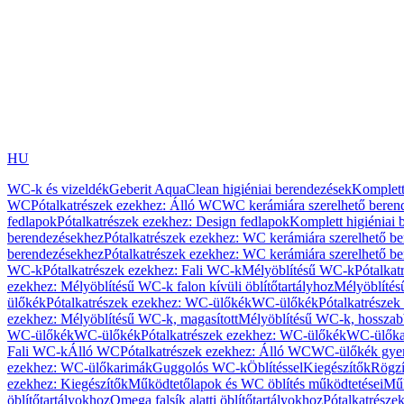
HU
WC-k és vizeldék
Geberit AquaClean higiéniai berendezések
Komplett
WC
Pótalkatrészek ezekhez: Álló WC
WC kerámiára szerelhető beren
fedlapok
Pótalkatrészek ezekhez: Design fedlapok
Komplett higiéniai
berendezésekhez
Pótalkatrészek ezekhez: WC kerámiára szerelhető b
berendezésekhez
Pótalkatrészek ezekhez: WC kerámiára szerelhető b
WC-k
Pótalkatrészek ezekhez: Fali WC-k
Mélyöblítésű WC-k
Pótalkat
ezekhez: Mélyöblítésű WC-k falon kívüli öblítőtartályhoz
Mélyöblíté
ülőkék
Pótalkatrészek ezekhez: WC-ülőkék
WC-ülőkék
Pótalkatrésze
ezekhez: Mélyöblítésű WC-k, magasított
Mélyöblítésű WC-k, hosszabb
WC-ülőkék
WC-ülőkék
Pótalkatrészek ezekhez: WC-ülőkék
WC-ülőka
Fali WC-k
Álló WC
Pótalkatrészek ezekhez: Álló WC
WC-ülőkék gye
ezekhez: WC-ülőkarimák
Guggolós WC-k
Öblítéssel
Kiegészítők
Rögzí
ezekhez: Kiegészítők
Működtetőlapok és WC öblítés működtetései
Műk
öblítőtartályokhoz
Omega falsík alatti öblítőtartályokhoz
Pótalkatrészek