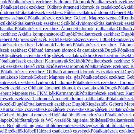
omok
Pótalkatrészek ezekhez: Ívidomok
T-idomok
Pótalkatrészek ezekhe
k
Pótalkatrészek ezekhez: Oldható átmeneti idomok és csatlakozók
Axiál
zó idomok
Pótalkatrészek ezekhez: Fűtési csatlakozó idomok
Geberit Map
press szénacél
Pótalkatrészek ezekhez: Geberit Mapress szénacél
Rends
Szűkítők
Pótalkatrészek ezekhez: Szűkítők
Ívidomok
Pótalkatrészek eze
hatatlan
Pótalkatrészek ezekhez: Átmeneti idomok, oldhatatlan
Oldható 
k ezekhez: Axiális kompenzátorok
Dugók
Pótalkatrészek ezekhez: Dugó
 Geberit Mapress szénacél, FKM kék
Rendszercsövek 1.0034
Rendszercs
katrészek ezekhez: Ívidomok
T-idomok
Pótalkatrészek ezekhez: T-idom
észek ezekhez: Oldható átmeneti idomok és csatlakozók
Dugók
Pótalkat
z
Rögzítések csövekhez
Rögzítések csatlakozókhoz
Rendszertömítések
C
Pótalkatrészek ezekhez: Karmantyúk
Szűkítők
Pótalkatrészek ezekhez: 
zek ezekhez: Belső cirkuláció
Kereszt idomok
Pótalkatrészek ezekhez: 
k
Pótalkatrészek ezekhez: Oldható átmeneti idomok és csatlakozók
Dugó
 csatlakozó idomok
Geberit Mapress réz, gáz
Pótalkatrészek ezekhez: Geb
katrészek ezekhez: Ívidomok
T-idomok
Pótalkatrészek ezekhez: T-idom
észek ezekhez: Oldható átmeneti idomok és csatlakozók
Dugók
Pótalkat
Geberit Mapress réz, FKM kék
Karmantyúk
Pótalkatrészek ezekhez: Ka
atrészek ezekhez: T-idomok
Átmeneti idomok, oldhatatlan
Pótalkatrésze
lakozók
Dugók
Pótalkatrészek ezekhez: Dugók
Kiegészítők Geberit Mapr
oz
Burkolatok csövekhez
Rögzítések csövekhez
Rögzítések csatlakozókh
z
Geberit higiéniai rendszer
Higiéniai öblítőberendezések
Pótalkatrészek 
ólapok
Öblítőtartályok és WC-vezérlők higiéniai öblítéssel
Pótalkatrésze
ez: Beépíthető higiéniai öblítőberendezések
Kiegészítők öblítőtartályok
sel
Érzékelők
Kábel
Hálózati csatlakozó egységek
Pótalkatrészek ezekhez