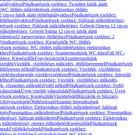
őtartályokhoz
Pótalkatrészek ezekhez: Twinline falsík alatti
k
WC öblítés működtetések elektronikus öblítés
cm-es falsík alatti öblítőtartályokhoz
Pótalkatrészek ezekhez:
blítőtartályokhoz
Pótalkatrészek ezekhez: Hálózati működtetéshez,
atrészek ezekhez: Hálózati működtetéshez, Geberit Omega 12 cm-es
űködtetéshez, Geberit Sigma 12 cm-es falsík alatti
dtetéssel
2 mennyiséges öblítéshez
Pótalkatrészek ezekhez: 2
Pótalkatrészek ezekhez: Kiegészítők WC öblítés
trészek ezekhez: WC öblítés működtetésekhez elektronikus
khez
Pótalkatrészek ezekhez: Szanitermodulok WC-khez
Fali WC-
ekhez: Kiegészítők
Fogyóeszközök
Szanitermodulok
izeldék
Vizeldék, vízöblítéses működés, öblítőperemmel
Pótalkatrészek
blítőperem nélkül
Pótalkatrészek ezekhez: Vizeldék, vízöblítéses
ezérléshez
Integrált vizeldevezérléssel
Pótalkatrészek ezekhez: Integrált
délhez
Pótalkatrészek ezekhez: Vizeldék, vízöblítéses működés,
dék, vízmentes működés
Fedél nélkül
Pótalkatrészek ezekhez: Fedél
válaszfalak
Üveg vizelde válaszfalak
Pótalkatrészek ezekhez: Üveg
trészek ezekhez: Kiegészítők
Vizeldefedél
Bűzzárók és bűzzáró-
Kifolyószelepek
Öblítéselosztó
Szaniter berendezések
atrészek ezekhez: Elektronikus öblítés működtetéssel, hálózati
tetés
Pneumatikus működtetéssel
Pótalkatrészek ezekhez: Pneumatikus
dtetéssel, hálózati működtetés
Pótalkatrészek ezekhez: Elektronikus
és működtetéssel, elemes működtetés
Kiegészítők
Pótalkatrészek
domok
Felújítókészletek
Pótalkatrészek ezekhez:
dékhez és bidékhez
Lefolyókészletek WC-khez és