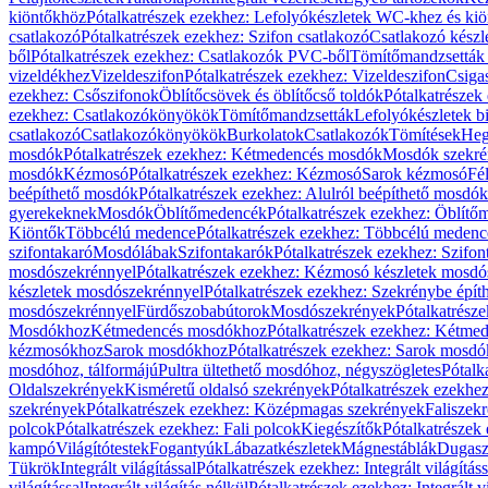
kiöntőkhöz
Pótalkatrészek ezekhez: Lefolyókészletek WC-khez és ki
csatlakozó
Pótalkatrészek ezekhez: Szifon csatlakozó
Csatlakozó készl
ből
Pótalkatrészek ezekhez: Csatlakozók PVC-ből
Tömítőmandzsetták
vizeldékhez
Vizeldeszifon
Pótalkatrészek ezekhez: Vizeldeszifon
Csiga
ezekhez: Csőszifonok
Öblítőcsövek és öblítőcső toldók
Pótalkatrészek
ezekhez: Csatlakozókönyökök
Tömítőmandzsetták
Lefolyókészletek b
csatlakozó
Csatlakozókönyökök
Burkolatok
Csatlakozók
Tömítések
Heg
mosdók
Pótalkatrészek ezekhez: Kétmedencés mosdók
Mosdók szekré
mosdók
Kézmosó
Pótalkatrészek ezekhez: Kézmosó
Sarok kézmosó
Fé
beépíthető mosdók
Pótalkatrészek ezekhez: Alulról beépíthető mosdók
gyerekeknek
Mosdók
Öblítőmedencék
Pótalkatrészek ezekhez: Öblít
Kiöntők
Többcélú medence
Pótalkatrészek ezekhez: Többcélú medenc
szifontakaró
Mosdólábak
Szifontakarók
Pótalkatrészek ezekhez: Szifon
mosdószekrénnyel
Pótalkatrészek ezekhez: Kézmosó készletek mosdó
készletek mosdószekrénnyel
Pótalkatrészek ezekhez: Szekrénybe épí
mosdószekrénnyel
Fürdőszobabútorok
Mosdószekrények
Pótalkatrész
Mosdókhoz
Kétmedencés mosdókhoz
Pótalkatrészek ezekhez: Kétm
kézmosókhoz
Sarok mosdókhoz
Pótalkatrészek ezekhez: Sarok mosd
mosdóhoz, tálformájú
Pultra ültethető mosdóhoz, négyszögletes
Pótalk
Oldalszekrények
Kisméretű oldalsó szekrények
Pótalkatrészek ezekhe
szekrények
Pótalkatrészek ezekhez: Középmagas szekrények
Faliszek
polcok
Pótalkatrészek ezekhez: Fali polcok
Kiegészítők
Pótalkatrészek
kampó
Világítótestek
Fogantyúk
Lábazatkészletek
Mágnestáblák
Dugasz
Tükrök
Integrált világítással
Pótalkatrészek ezekhez: Integrált világításs
világítással
Integrált világítás nélkül
Pótalkatrészek ezekhez: Integrált vi