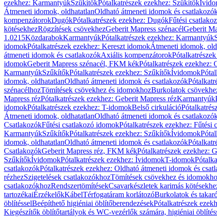
ezekhez: Karmantyúk
Szűkítők
Pótalkatrészek ezekhez: Szűkítők
Ívid
Átmeneti idomok, oldhatatlan
Oldható átmeneti idomok és csatlakozó
kompenzátorok
Dugók
Pótalkatrészek ezekhez: Dugók
Fűtési csatlako
kötésekhez
Rögzítések csövekhez
Geberit Mapress szénacél
Geberit Ma
1.0215
Közdarabok
Karmantyúk
Pótalkatrészek ezekhez: Karmantyúk
idomok
Pótalkatrészek ezekhez: Kereszt idomok
Átmeneti idomok, old
átmeneti idomok és csatlakozók
Axiális kompenzátorok
Pótalkatrésze
idomok
Geberit Mapress szénacél, FKM kék
Pótalkatrészek ezekhez:
Karmantyúk
Szűkítők
Pótalkatrészek ezekhez: Szűkítők
Ívidomok
Pótal
idomok, oldhatatlan
Oldható átmeneti idomok és csatlakozók
Pótalkatr
szénacélhoz
Tömítések csövekhez és idomokhoz
Burkolatok csövekhe
Mapress réz
Pótalkatrészek ezekhez: Geberit Mapress réz
Karmantyúk
idomok
Pótalkatrészek ezekhez: T-idomok
Belső cirkuláció
Pótalkatrés
Átmeneti idomok, oldhatatlan
Oldható átmeneti idomok és csatlakozó
Csatlakozók
Fűtési csatlakozó idomok
Pótalkatrészek ezekhez: Fűtési
Karmantyúk
Szűkítők
Pótalkatrészek ezekhez: Szűkítők
Ívidomok
Pótal
idomok, oldhatatlan
Oldható átmeneti idomok és csatlakozók
Pótalkatr
Csatlakozók
Geberit Mapress réz, FKM kék
Pótalkatrészek ezekhez: 
Szűkítők
Ívidomok
Pótalkatrészek ezekhez: Ívidomok
T-idomok
Pótalk
csatlakozók
Pótalkatrészek ezekhez: Oldható átmeneti idomok és csat
rézhez
Szigetelések csatlakozókhoz
Tömítések csövekhez és idomokh
csatlakozókhoz
Rendszertömítések
Csavarkészletek karimás kötésekhe
tartozékai
Érzékelők
Kábel
Térfogatáram korlátozó
Burkolatok és takar
öblítéssel
Beépíthető higiéniai öblítőberendezések
Pótalkatrészek ezekh
Kiegészítők öblítőtartályok és WC-vezérlők számára, higiéniai öblítés