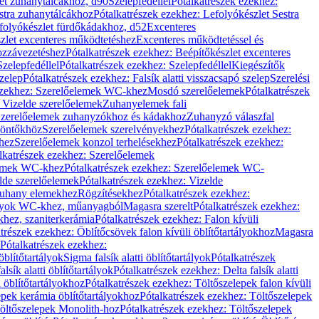
let zuhanytálcákhoz, d90
Szelepfedéllel
Pótalkatrészek ezekhez:
stra zuhanytálcákhoz
Pótalkatrészek ezekhez: Lefolyókészlet Sestra
efolyókészlet fürdőkádakhoz, d52
Excenteres
szlet excenteres működtetéshez
Excenteres működtetéssel és
ozzávezetéshez
Pótalkatrészek ezekhez: Beépítőkészlet excenteres
Szelepfedéllel
Pótalkatrészek ezekhez: Szelepfedéllel
Kiegészítők
szelep
Pótalkatrészek ezekhez: Falsík alatti visszacsapó szelep
Szerelési
ezekhez: Szerelőelemek WC-khez
Mosdó szerelőelemek
Pótalkatrészek
 Vizelde szerelőelemek
Zuhanyelemek fali
 Szerelőelemek zuhanyzókhoz és kádakhoz
Zuhanyzó válaszfal
iöntőkhöz
Szerelőelemek szerelvényekhez
Pótalkatrészek ezekhez:
hez
Szerelőelemek konzol terhelésekhez
Pótalkatrészek ezekhez:
lkatrészek ezekhez: Szerelőelemek
lemek WC-khez
Pótalkatrészek ezekhez: Szerelőelemek WC-
lde szerelőelemek
Pótalkatrészek ezekhez: Vizelde
uhany elemekhez
Rögzítésekhez
Pótalkatrészek ezekhez:
rtályok WC-khez, műanyagból
Magasra szerelt
Pótalkatrészek ezekhez:
khez, szaniterkerámia
Pótalkatrészek ezekhez: Falon kívüli
trészek ezekhez: Öblítőcsövek falon kívüli öblítőtartályokhoz
Magasra
Pótalkatrészek ezekhez:
 öblítőtartályok
Sigma falsík alatti öblítőtartályok
Pótalkatrészek
alsík alatti öblítőtartályok
Pótalkatrészek ezekhez: Delta falsík alatti
 öblítőtartályokhoz
Pótalkatrészek ezekhez: Töltőszelepek falon kívüli
epek kerámia öblítőtartályokhoz
Pótalkatrészek ezekhez: Töltőszelepek
öltőszelepek Monolith-hoz
Pótalkatrészek ezekhez: Töltőszelepek