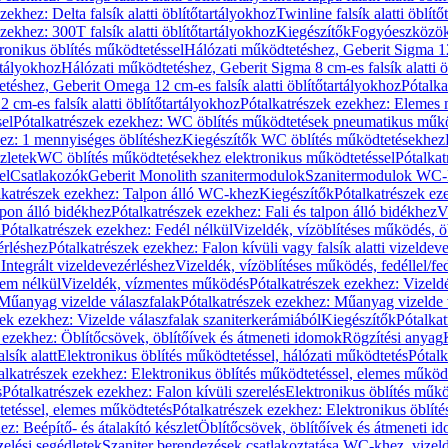
zekhez: Delta falsík alatti öblítőtartályokhoz
Twinline falsík alatti öblít
zekhez: 300T falsík alatti öblítőtartályokhoz
Kiegészítők
Fogyóeszközö
ronikus öblítés működtetéssel
Hálózati működtetéshez, Geberit Sigma 12 
rtályokhoz
Hálózati működtetéshez, Geberit Sigma 8 cm-es falsík alatti ö
téshez, Geberit Omega 12 cm-es falsík alatti öblítőtartályokhoz
Pótalk
cm-es falsík alatti öblítőtartályokhoz
Pótalkatrészek ezekhez: Elemes m
el
Pótalkatrészek ezekhez: WC öblítés működtetések pneumatikus műkö
ez: 1 mennyiséges öblítéshez
Kiegészítők WC öblítés működtetésekhez
zletek
WC öblítés működtetésekhez elektronikus működtetéssel
Pótalka
el
Csatlakozók
Geberit Monolith szanitermodulok
Szanitermodulok WC-
lkatrészek ezekhez: Talpon álló WC-khez
Kiegészítők
Pótalkatrészek ez
alpon álló bidékhez
Pótalkatrészek ezekhez: Fali és talpon álló bidékhez
V
l
Pótalkatrészek ezekhez: Fedél nélkül
Vizeldék, vízöblítéses működés, ö
érléshez
Pótalkatrészek ezekhez: Falon kívüli vagy falsík alatti vizeldev
Integrált vizeldevezérléshez
Vizeldék, vízöblítéses működés, fedéllel/fe
rem nélkül
Vizeldék, vízmentes működés
Pótalkatrészek ezekhez: Vizel
Műanyag vizelde válaszfalak
Pótalkatrészek ezekhez: Műanyag vizelde 
zek ezekhez: Vizelde válaszfalak szaniterkerámiából
Kiegészítők
Pótalka
 ezekhez: Öblítőcsövek, öblítőívek és átmeneti idomok
Rögzítési anyag
lsík alatt
Elektronikus öblítés működtetéssel, hálózati működtetés
Pótalk
alkatrészek ezekhez: Elektronikus öblítés működtetéssel, elemes működ
s
Pótalkatrészek ezekhez: Falon kívüli szerelés
Elektronikus öblítés műkö
tetéssel, elemes működtetés
Pótalkatrészek ezekhez: Elektronikus öblít
z: Beépítő- és átalakító készlet
Öblítőcsövek, öblítőívek és átmeneti i
elési segédletek
Szaniter berendezések csatlakoztatása WC-khez, vizel