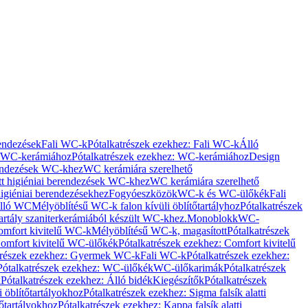
rendezések
Fali WC-k
Pótalkatrészek ezekhez: Fali WC-k
Álló
WC-kerámiához
Pótalkatrészek ezekhez: WC-kerámiához
Design
rendezések WC-khez
WC kerámiára szerelhető
t higiéniai berendezések WC-khez
WC kerámiára szerelhető
igiéniai berendezésekhez
Fogyóeszközök
WC-k és WC-ülőkék
Fali
Álló WC
Mélyöblítésű WC-k falon kívüli öblítőtartályhoz
Pótalkatrészek
tartály szaniterkerámiából készült WC-khez.
Monoblokk
WC-
omfort kivitelű WC-k
Mélyöblítésű WC-k, magasított
Pótalkatrészek
omfort kivitelű WC-ülőkék
Pótalkatrészek ezekhez: Comfort kivitelű
trészek ezekhez: Gyermek WC-k
Fali WC-k
Pótalkatrészek ezekhez:
Pótalkatrészek ezekhez: WC-ülőkék
WC-ülőkarimák
Pótalkatrészek
k
Pótalkatrészek ezekhez: Álló bidék
Kiegészítők
Pótalkatrészek
i öblítőtartályokhoz
Pótalkatrészek ezekhez: Sigma falsík alatti
tőtartályokhoz
Pótalkatrészek ezekhez: Kappa falsík alatti