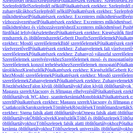
Szelepfedél nélkül
Szelepfedél
Pótalkatrészek ezekhez: Szelepfedél
Lef
Szelepfedéllel
Szelepfedél nélkül
Pótalkatrészek ezekhez: Szelepfedél 
zuhanytálcákhoz
Szelepfedél nélkül
Pótalkatrészek ezekhez: Szelepfed
működtetéssel
Pótalkatrészek ezekhez: Excenteres működtetéssel
Beépí
vízhozzávezetéssel
Pótalkatrészek ezekhez: Excenteres működtetéssel 
működtetéshez és vízhozzávezetéshez
Excenteres működtetéssel Push
fürdőkád lefolyókészleteihez
Pótalkatrészek ezekhez: Kiegészítők fürd
rendszerek és öblítőrendszerek
Geberit Duofix
Szerelőelemek
Pótalkat
ezekhez: Mosdó szerelőelemek
Bidé szerelőelemek
Pótalkatrészek eze
vízelvezetővel
Pótalkatrészek ezekhez: Zuhanyelemek fali vízelvezető
szerelőelemek
Pótalkatrészek ezekhez: Zuhanyzó válaszfal szerelőele
Szerelőelemek szerelvényekhez
Szerelőelemek mosó- és mosogatógé
Szerelőelemek konzol terhelésekhez
Szerelőelemek mosogató
Pótalkat
tárolókhoz
Kiegészítők
Pótalkatrészek ezekhez: Kiegészítők
Geberit K
khez
Mosdó szerelőelemek
Pótalkatrészek ezekhez: Mosdó szerelőele
szerelőelemek
Zuhanyelemek
Pótalkatrészek ezekhez: Zuhanyelemek
K
Rögzítésekhez
Falon kívüli öblítőtartályok
Falon kívüli öblítőtartály
Magasra szerelt
Alacsony és félmagas elhelyezésű
Pótalkatrészek ezek
öblítőtartályok WC-khez, szaniterkerámia
Monoblokk
Pótalkatrészek 
szerelt
Pótalkatrészek ezekhez: Magasra szerelt
Alacsony és félmagas e
Csatlakozók
Sarokszelepek
Tömítések
Rögzítések
Tömítőmandzsetták
S
ezekhez: Sigma falsík alatti öblítőtartályok
Omega falsík alatti öblítőta
öblítőtartályok
Öblítőcsövek
Kiegészítők
Töltő és öblítőszelepek
Töltős
öblítőtartályokhoz
Töltőszelepek falsík alatti öblítőtartályokhoz
Pótalka
kerámia öblítőtartályokhoz
Töltőszelepek univerzális öblítőtartályokho