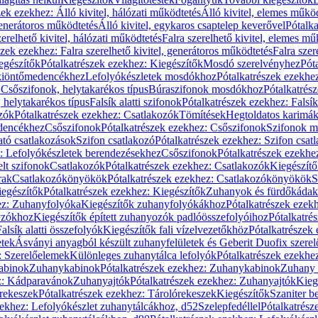
zek ezekhez: Álló kivitel, hálózati működtetés
Álló kivitel, elemes műkö
generátoros működtetés
Álló kivitel, egykaros csaptelep keverővel
Pótalka
erelhető kivitel, hálózati működtetés
Falra szerelhető kivitel, elemes mű
szek ezekhez: Falra szerelhető kivitel, generátoros működtetés
Falra szer
egészítők
Pótalkatrészek ezekhez: Kiegészítők
Mosdó szerelvényhez
Pót
 kiöntőmedencékhez
Lefolyókészletek mosdókhoz
Pótalkatrészek ezekhe
 Csőszifonok, helytakarékos típus
Búraszifonok mosdókhoz
Pótalkatrés
helytakarékos típus
Falsík alatti szifonok
Pótalkatrészek ezekhez: Falsík 
zók
Pótalkatrészek ezekhez: Csatlakozók
Tömítések
Hegtoldatos karimá
edencékhez
Csőszifonok
Pótalkatrészek ezekhez: Csőszifonok
Szifonok m
tó csatlakozások
Szifon csatlakozó
Pótalkatrészek ezekhez: Szifon csat
z: Lefolyókészletek berendezésekhez
Csőszifonok
Pótalkatrészek ezekhe
elt szifonok
Csatlakozók
Pótalkatrészek ezekhez: Csatlakozók
Kiegészít
rak
Csatlakozókönyökök
Pótalkatrészek ezekhez: Csatlakozókönyökök
S
egészítők
Pótalkatrészek ezekhez: Kiegészítők
Zuhanyok és fürdőkádak
ez: Zuhanyfolyóka
Kiegészítők zuhanyfolyókákhoz
Pótalkatrészek ezek
nyzókhoz
Kiegészítők épített zuhanyozók padlóösszefolyóihoz
Pótalkatré
alsík alatti összefolyók
Kiegészítők fali vízelvezetőkhöz
Pótalkatrészek 
etek
Ásványi anyagból készült zuhanyfelületek és Geberit Duofix szere
: Szerelőelemek
Különleges zuhanytálca lefolyók
Pótalkatrészek ezekhe
abinok
Zuhanykabinok
Pótalkatrészek ezekhez: Zuhanykabinok
Zuhany 
ez: Kádparavánok
Zuhanyajtók
Pótalkatrészek ezekhez: Zuhanyajtók
Kieg
rekeszek
Pótalkatrészek ezekhez: Tárolórekeszek
Kiegészítők
Szaniter b
zekhez: Lefolyókészlet zuhanytálcákhoz, d52
Szelepfedéllel
Pótalkatrész