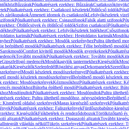
öntőkhöz
Bűzzárak
Pótalkatrészek ezekhez: Bűzzárak
Csatlakozókönyök
etek
Pótalkatrészek ezekhez: Csatlakozó készletek
Öblítőcső toldók
Pótal
 és zárókupakok
Átmeneti idomok és csatlakozók
Lefolyókészletek vize
szifonok
Pótalkatrészek ezekhez: Csigaszifonok
Falsík alatti szifonok
Pót
 ezekhez: Öblítőcsövek és öblítőcső toldók
Szifon csatlakozó
Pótalkatrés
idékhez
Pótalkatrészek ezekhez: Lefolyókészletek bidékhez
Csőszifonok
toldatos karimák
Pótalkatrészek ezekhez: Hegtoldatos karimák
Mosdóka
nyhez
Pótalkatrészek ezekhez: Mosdók szekrényhez
Pultra ültethető m
lig beépíthető mosdók
Pótalkatrészek ezekhez: Félig beépíthető mosdók
Sarokmosdó
Comfort kivitelű mosdók
Mosdók gyerekeknek
Pótalkatré
őmedencék
További mosdók
Pótalkatrészek ezekhez: További mosdók
Kiö
e
Gipszfelfogó medencék
Mosdókagylók tantermekhez
Kiegészítők
Mosdó
takarók
Kiegészítők
Szelepfedél
Rögzítési anyag
Dekorpanelek
Szerelőko
szekrénnyel
Mosdó készletek mosdószekrénnyel
Pótalkatrészek ezekhe
thető mosdó készletek mosdószekrénnyel
Beépíthető mosdó készletek m
ek ezekhez: Mosdószekrények
Kézmosókhoz
Pótalkatrészek ezekhez: 
edencés mosdókhoz
Bútorba építhető mosdó
Pótalkatrészek ezekhez: Bút
ókhoz
Mosdópultok
Pótalkatrészek ezekhez: Mosdópultok
Pultra ültethet
atrészek ezekhez: Pultra ültethető mosdóhoz, négyszögletes
Beépíthető
z: Kisméretű oldalsó szekrények
Magas kiegészítő szekrények
Pótalkatr
rények
Pótalkatrészek ezekhez: Faliszekrények
Fürdőszobabútor-kiegész
 ezekhez: Kiegészítők
Fiókbetétek és rendeződobozok
Törölközőtartó és 
oló aljzatok
Pótalkatrészek ezekhez: Dugaszoló aljzatok
További kiegés
al
Integrált világítás nélkül
Tükrös szekrények
Pótalkatrészek ezekhez: 
lágítás nélkül
Kiegészítők
Világítótestek
Fogantyúk
További kiegészítők
D