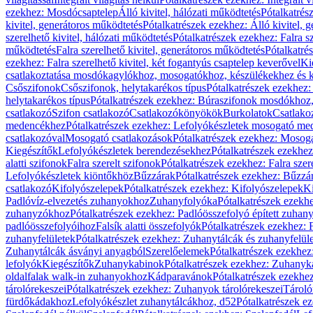
ezekhez: Mosdócsaptelep
Álló kivitel, hálózati működtetés
Pótalkatrés
kivitel, generátoros működtetés
Pótalkatrészek ezekhez: Álló kivitel, 
szerelhető kivitel, hálózati működtetés
Pótalkatrészek ezekhez: Falra sz
működtetés
Falra szerelhető kivitel, generátoros működtetés
Pótalkatré
ezekhez: Falra szerelhető kivitel, két fogantyús csaptelep keverővel
Ki
csatlakoztatása mosdókagylókhoz, mosogatókhoz, készülékekhez és
Csőszifonok
Csőszifonok, helytakarékos típus
Pótalkatrészek ezekhez:
helytakarékos típus
Pótalkatrészek ezekhez: Búraszifonok mosdókhoz, 
csatlakozó
Szifon csatlakozó
Csatlakozókönyökök
Burkolatok
Csatlako
medencékhez
Pótalkatrészek ezekhez: Lefolyókészletek mosogató m
csatlakozóval
Mosogató csatlakozások
Pótalkatrészek ezekhez: Mosoga
Kiegészítők
Lefolyókészletek berendezésekhez
Pótalkatrészek ezekhe
alatti szifonok
Falra szerelt szifonok
Pótalkatrészek ezekhez: Falra szer
Lefolyókészletek kiöntőkhöz
Bűzzárak
Pótalkatrészek ezekhez: Bűzzá
csatlakozó
Kifolyószelepek
Pótalkatrészek ezekhez: Kifolyószelepek
Ki
Padlóvíz-elvezetés zuhanyokhoz
Zuhanyfolyóka
Pótalkatrészek ezekh
zuhanyzókhoz
Pótalkatrészek ezekhez: Padlóösszefolyó épített zuha
padlóösszefolyóihoz
Falsík alatti összefolyók
Pótalkatrészek ezekhez: F
zuhanyfelületek
Pótalkatrészek ezekhez: Zuhanytálcák és zuhanyfelül
Zuhanytálcák ásványi anyagból
Szerelőelemek
Pótalkatrészek ezekhez
lefolyók
Kiegészítők
Zuhanykabinok
Pótalkatrészek ezekhez: Zuhanyk
oldalfalak walk-in zuhanyokhoz
Kádparavánok
Pótalkatrészek ezekh
tárolórekeszei
Pótalkatrészek ezekhez: Zuhanyok tárolórekeszei
Tároló
fürdőkádakhoz
Lefolyókészlet zuhanytálcákhoz, d52
Pótalkatrészek e