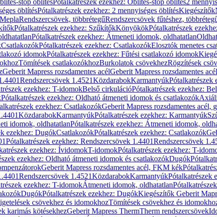
blítés-stop öblítés
Pótalkatrészek ezekhez: Öblítés-stop öblítés
2 mennyis
éges öblítés
Pótalkatrészek ezekhez: 2 mennyiséges öblítés
Kiegészítők
 Mepla
Rendszercsövek, többrétegű
Rendszercsövek fűtéshez, többréteg
kítők
Pótalkatrészek ezekhez: Szűkítők
Könyökök
Pótalkatrészek ezekh
ldhatatlan
Pótalkatrészek ezekhez: Átmeneti idomok, oldhatatlan
Oldhat
k
Csatlakozók
Pótalkatrészek ezekhez: Csatlakozók
Elosztók menetes csa
atlakozó idomok
Pótalkatrészek ezekhez: Fűtési csatlakozó idomok
Kiegé
mokhoz
Tömítések csatlakozókhoz
Burkolatok csövekhez
Rögzítések csö
z
Geberit Mapress rozsdamentes acél
Geberit Mapress rozsdamentes acé
 1.4401
Rendszercsövek 1.4521
Közdarabok
Karmantyúk
Pótalkatrészek
atrészek ezekhez: T-idomok
Belső cirkuláció
Pótalkatrészek ezekhez: Bel
k
Pótalkatrészek ezekhez: Oldható átmeneti idomok és csatlakozók
Axiál
alkatrészek ezekhez: Csatlakozók
Geberit Mapress rozsdamentes acél, 
1.4401
Közdarabok
Karmantyúk
Pótalkatrészek ezekhez: Karmantyúk
Sz
ti idomok, oldhatatlan
Pótalkatrészek ezekhez: Átmeneti idomok, oldha
ek ezekhez: Dugók
Csatlakozók
Pótalkatrészek ezekhez: Csatlakozók
Geb
01
Pótalkatrészek ezekhez: Rendszercsövek 1.4401
Rendszercsövek 1.4
katrészek ezekhez: Ívidomok
T-idomok
Pótalkatrészek ezekhez: T-idom
észek ezekhez: Oldható átmeneti idomok és csatlakozók
Dugók
Pótalkat
kompenzátorok
Geberit Mapress rozsdamentes acél, FKM kék
Pótalkatré
1.4401
Rendszercsövek 1.4521
Közdarabok
Karmantyúk
Pótalkatrészek
atrészek ezekhez: T-idomok
Átmeneti idomok, oldhatatlan
Pótalkatrésze
lakozók
Dugók
Pótalkatrészek ezekhez: Dugók
Kiegészítők Geberit Mapr
igetelések csövekhez és idomokhoz
Tömítések csövekhez és idomokho
ek karimás kötésekhez
Geberit Mapress Therm
Therm rendszercsövek
Id