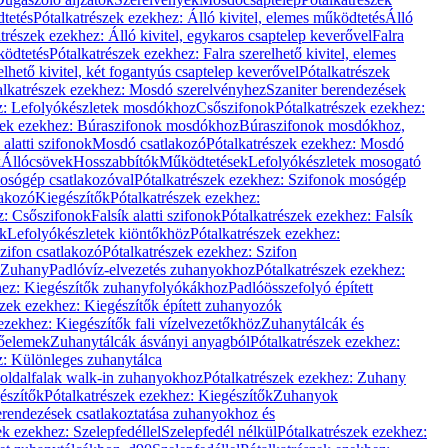
dtetés
Pótalkatrészek ezekhez: Álló kivitel, elemes működtetés
Álló
trészek ezekhez: Álló kivitel, egykaros csaptelep keverővel
Falra
ködtetés
Pótalkatrészek ezekhez: Falra szerelhető kivitel, elemes
elhető kivitel, két fogantyús csaptelep keverővel
Pótalkatrészek
alkatrészek ezekhez: Mosdó szerelvényhez
Szaniter berendezések
z: Lefolyókészletek mosdókhoz
Csőszifonok
Pótalkatrészek ezekhez:
zek ezekhez: Búraszifonok mosdókhoz
Búraszifonok mosdókhoz,
alatti szifonok
Mosdó csatlakozó
Pótalkatrészek ezekhez: Mosdó
k
Állócsövek
Hosszabbítók
Működtetések
Lefolyókészletek mosogató
osógép csatlakozóval
Pótalkatrészek ezekhez: Szifonok mosógép
lakozó
Kiegészítők
Pótalkatrészek ezekhez:
z: Csőszifonok
Falsík alatti szifonok
Pótalkatrészek ezekhez: Falsík
ők
Lefolyókészletek kiöntőkhöz
Pótalkatrészek ezekhez:
zifon csatlakozó
Pótalkatrészek ezekhez: Szifon
Zuhany
Padlóvíz-elvezetés zuhanyokhoz
Pótalkatrészek ezekhez:
hez: Kiegészítők zuhanyfolyókákhoz
Padlóösszefolyó épített
szek ezekhez: Kiegészítők épített zuhanyozók
ezekhez: Kiegészítők fali vízelvezetőkhöz
Zuhanytálcák és
lőelemek
Zuhanytálcák ásványi anyagból
Pótalkatrészek ezekhez:
z: Különleges zuhanytálca
oldalfalak walk-in zuhanyokhoz
Pótalkatrészek ezekhez: Zuhany
észítők
Pótalkatrészek ezekhez: Kiegészítők
Zuhanyok
erendezések csatlakoztatása zuhanyokhoz és
ek ezekhez: Szelepfedéllel
Szelepfedél nélkül
Pótalkatrészek ezekhez: