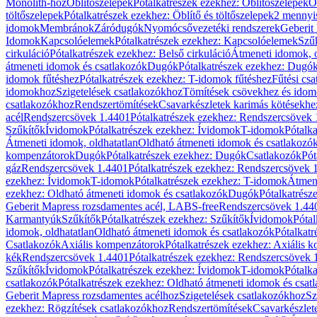
Monolith-hoz
Öblítőszelepek
Pótalkatrészek ezekhez: Öblítőszelepek
Ö
töltőszelepek
Pótalkatrészek ezekhez: Öblítő és töltőszelepek
2 mennyis
idomok
Membránok
Záródugók
Nyomócsővezetéki rendszerek
Geberit
Idomok
Kapcsolóelemek
Pótalkatrészek ezekhez: Kapcsolóelemek
Szű
cirkuláció
Pótalkatrészek ezekhez: Belső cirkuláció
Átmeneti idomok, o
átmeneti idomok és csatlakozók
Dugók
Pótalkatrészek ezekhez: Dugó
idomok fűtéshez
Pótalkatrészek ezekhez: T-idomok fűtéshez
Fűtési cs
idomokhoz
Szigetelések csatlakozókhoz
Tömítések csövekhez és ido
csatlakozókhoz
Rendszertömítések
Csavarkészletek karimás kötésekhe
acél
Rendszercsövek 1.4401
Pótalkatrészek ezekhez: Rendszercsövek
Szűkítők
Ívidomok
Pótalkatrészek ezekhez: Ívidomok
T-idomok
Pótalk
Átmeneti idomok, oldhatatlan
Oldható átmeneti idomok és csatlakozó
kompenzátorok
Dugók
Pótalkatrészek ezekhez: Dugók
Csatlakozók
Pót
gáz
Rendszercsövek 1.4401
Pótalkatrészek ezekhez: Rendszercsövek 
ezekhez: Ívidomok
T-idomok
Pótalkatrészek ezekhez: T-idomok
Átmene
ezekhez: Oldható átmeneti idomok és csatlakozók
Dugók
Pótalkatrész
Geberit Mapress rozsdamentes acél, LABS-free
Rendszercsövek 1.44
Karmantyúk
Szűkítők
Pótalkatrészek ezekhez: Szűkítők
Ívidomok
Pótal
idomok, oldhatatlan
Oldható átmeneti idomok és csatlakozók
Pótalkatr
Csatlakozók
Axiális kompenzátorok
Pótalkatrészek ezekhez: Axiális 
kék
Rendszercsövek 1.4401
Pótalkatrészek ezekhez: Rendszercsövek 
Szűkítők
Ívidomok
Pótalkatrészek ezekhez: Ívidomok
T-idomok
Pótalk
csatlakozók
Pótalkatrészek ezekhez: Oldható átmeneti idomok és csat
Geberit Mapress rozsdamentes acélhoz
Szigetelések csatlakozókhoz
Sz
ezekhez: Rögzítések csatlakozókhoz
Rendszertömítések
Csavarkészlet