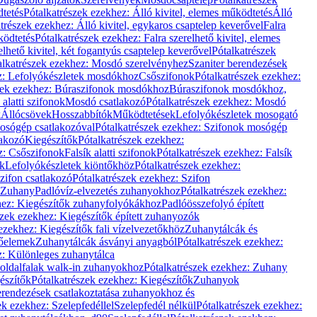
dtetés
Pótalkatrészek ezekhez: Álló kivitel, elemes működtetés
Álló
trészek ezekhez: Álló kivitel, egykaros csaptelep keverővel
Falra
ködtetés
Pótalkatrészek ezekhez: Falra szerelhető kivitel, elemes
elhető kivitel, két fogantyús csaptelep keverővel
Pótalkatrészek
alkatrészek ezekhez: Mosdó szerelvényhez
Szaniter berendezések
z: Lefolyókészletek mosdókhoz
Csőszifonok
Pótalkatrészek ezekhez:
zek ezekhez: Búraszifonok mosdókhoz
Búraszifonok mosdókhoz,
alatti szifonok
Mosdó csatlakozó
Pótalkatrészek ezekhez: Mosdó
k
Állócsövek
Hosszabbítók
Működtetések
Lefolyókészletek mosogató
osógép csatlakozóval
Pótalkatrészek ezekhez: Szifonok mosógép
lakozó
Kiegészítők
Pótalkatrészek ezekhez:
z: Csőszifonok
Falsík alatti szifonok
Pótalkatrészek ezekhez: Falsík
ők
Lefolyókészletek kiöntőkhöz
Pótalkatrészek ezekhez:
zifon csatlakozó
Pótalkatrészek ezekhez: Szifon
Zuhany
Padlóvíz-elvezetés zuhanyokhoz
Pótalkatrészek ezekhez:
hez: Kiegészítők zuhanyfolyókákhoz
Padlóösszefolyó épített
szek ezekhez: Kiegészítők épített zuhanyozók
ezekhez: Kiegészítők fali vízelvezetőkhöz
Zuhanytálcák és
lőelemek
Zuhanytálcák ásványi anyagból
Pótalkatrészek ezekhez:
z: Különleges zuhanytálca
oldalfalak walk-in zuhanyokhoz
Pótalkatrészek ezekhez: Zuhany
észítők
Pótalkatrészek ezekhez: Kiegészítők
Zuhanyok
erendezések csatlakoztatása zuhanyokhoz és
ek ezekhez: Szelepfedéllel
Szelepfedél nélkül
Pótalkatrészek ezekhez: