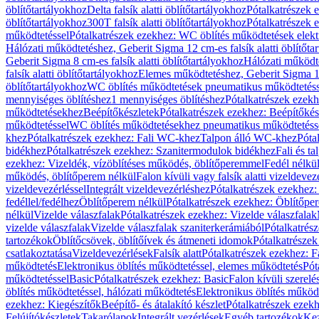
öblítőtartályokhoz
Delta falsík alatti öblítőtartályokhoz
Pótalkatrészek e
öblítőtartályokhoz
300T falsík alatti öblítőtartályokhoz
Pótalkatrészek e
működtetéssel
Pótalkatrészek ezekhez: WC öblítés működtetések elekt
Hálózati működtetéshez, Geberit Sigma 12 cm-es falsík alatti öblítőta
Geberit Sigma 8 cm-es falsík alatti öblítőtartályokhoz
Hálózati működte
falsík alatti öblítőtartályokhoz
Elemes működtetéshez, Geberit Sigma 12 
öblítőtartályokhoz
WC öblítés működtetések pneumatikus működtetéss
mennyiséges öblítéshez
1 mennyiséges öblítéshez
Pótalkatrészek ezekh
működtetésekhez
Beépítőkészletek
Pótalkatrészek ezekhez: Beépítőkés
működtetéssel
WC öblítés működtetésekhez pneumatikus működtetéss
khez
Pótalkatrészek ezekhez: Fali WC-khez
Talpon álló WC-khez
Póta
bidékhez
Pótalkatrészek ezekhez: Szanitermodulok bidékhez
Fali és t
ezekhez: Vizeldék, vízöblítéses működés, öblítőperemmel
Fedél nélkü
működés, öblítőperem nélkül
Falon kívüli vagy falsík alatti vizeldevez
vizeldevezérléssel
Integrált vizeldevezérléshez
Pótalkatrészek ezekhez: 
fedéllel/fedélhez
Öblítőperem nélkül
Pótalkatrészek ezekhez: Öblítőpe
nélkül
Vizelde válaszfalak
Pótalkatrészek ezekhez: Vizelde válaszfalak
vizelde válaszfalak
Vizelde válaszfalak szaniterkerámiából
Pótalkatrés
tartozékok
Öblítőcsövek, öblítőívek és átmeneti idomok
Pótalkatrészek
csatlakoztatása
Vizeldevezérlések
Falsík alatt
Pótalkatrészek ezekhez: Fa
működtetés
Elektronikus öblítés működtetéssel, elemes működtetés
Pót
működtetéssel
Basic
Pótalkatrészek ezekhez: Basic
Falon kívüli szerelé
öblítés működtetéssel, hálózati működtetés
Elektronikus öblítés működ
ezekhez: Kiegészítők
Beépítő- és átalakító készlet
Pótalkatrészek ezekhe
Felújítókészletek
Takarólapok
Integrált vezérlések
Egyéb tartozékok
Kez