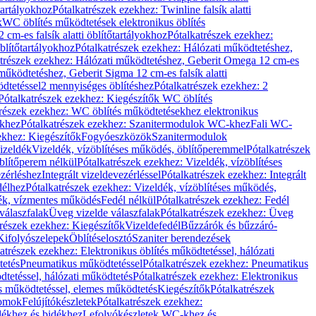
őtartályokhoz
Pótalkatrészek ezekhez: Twinline falsík alatti
k
WC öblítés működtetések elektronikus öblítés
cm-es falsík alatti öblítőtartályokhoz
Pótalkatrészek ezekhez:
blítőtartályokhoz
Pótalkatrészek ezekhez: Hálózati működtetéshez,
atrészek ezekhez: Hálózati működtetéshez, Geberit Omega 12 cm-es
űködtetéshez, Geberit Sigma 12 cm-es falsík alatti
dtetéssel
2 mennyiséges öblítéshez
Pótalkatrészek ezekhez: 2
Pótalkatrészek ezekhez: Kiegészítők WC öblítés
trészek ezekhez: WC öblítés működtetésekhez elektronikus
khez
Pótalkatrészek ezekhez: Szanitermodulok WC-khez
Fali WC-
ekhez: Kiegészítők
Fogyóeszközök
Szanitermodulok
izeldék
Vizeldék, vízöblítéses működés, öblítőperemmel
Pótalkatrészek
blítőperem nélkül
Pótalkatrészek ezekhez: Vizeldék, vízöblítéses
ezérléshez
Integrált vizeldevezérléssel
Pótalkatrészek ezekhez: Integrált
délhez
Pótalkatrészek ezekhez: Vizeldék, vízöblítéses működés,
dék, vízmentes működés
Fedél nélkül
Pótalkatrészek ezekhez: Fedél
válaszfalak
Üveg vizelde válaszfalak
Pótalkatrészek ezekhez: Üveg
trészek ezekhez: Kiegészítők
Vizeldefedél
Bűzzárók és bűzzáró-
Kifolyószelepek
Öblítéselosztó
Szaniter berendezések
atrészek ezekhez: Elektronikus öblítés működtetéssel, hálózati
tetés
Pneumatikus működtetéssel
Pótalkatrészek ezekhez: Pneumatikus
dtetéssel, hálózati működtetés
Pótalkatrészek ezekhez: Elektronikus
és működtetéssel, elemes működtetés
Kiegészítők
Pótalkatrészek
domok
Felújítókészletek
Pótalkatrészek ezekhez:
dékhez és bidékhez
Lefolyókészletek WC-khez és