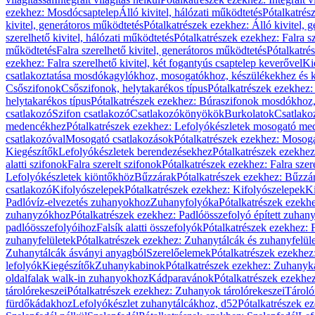
ezekhez: Mosdócsaptelep
Álló kivitel, hálózati működtetés
Pótalkatrés
kivitel, generátoros működtetés
Pótalkatrészek ezekhez: Álló kivitel, 
szerelhető kivitel, hálózati működtetés
Pótalkatrészek ezekhez: Falra sz
működtetés
Falra szerelhető kivitel, generátoros működtetés
Pótalkatré
ezekhez: Falra szerelhető kivitel, két fogantyús csaptelep keverővel
Ki
csatlakoztatása mosdókagylókhoz, mosogatókhoz, készülékekhez és
Csőszifonok
Csőszifonok, helytakarékos típus
Pótalkatrészek ezekhez:
helytakarékos típus
Pótalkatrészek ezekhez: Búraszifonok mosdókhoz, 
csatlakozó
Szifon csatlakozó
Csatlakozókönyökök
Burkolatok
Csatlako
medencékhez
Pótalkatrészek ezekhez: Lefolyókészletek mosogató m
csatlakozóval
Mosogató csatlakozások
Pótalkatrészek ezekhez: Mosoga
Kiegészítők
Lefolyókészletek berendezésekhez
Pótalkatrészek ezekhe
alatti szifonok
Falra szerelt szifonok
Pótalkatrészek ezekhez: Falra szer
Lefolyókészletek kiöntőkhöz
Bűzzárak
Pótalkatrészek ezekhez: Bűzzá
csatlakozó
Kifolyószelepek
Pótalkatrészek ezekhez: Kifolyószelepek
Ki
Padlóvíz-elvezetés zuhanyokhoz
Zuhanyfolyóka
Pótalkatrészek ezekh
zuhanyzókhoz
Pótalkatrészek ezekhez: Padlóösszefolyó épített zuha
padlóösszefolyóihoz
Falsík alatti összefolyók
Pótalkatrészek ezekhez: F
zuhanyfelületek
Pótalkatrészek ezekhez: Zuhanytálcák és zuhanyfelül
Zuhanytálcák ásványi anyagból
Szerelőelemek
Pótalkatrészek ezekhez
lefolyók
Kiegészítők
Zuhanykabinok
Pótalkatrészek ezekhez: Zuhanyk
oldalfalak walk-in zuhanyokhoz
Kádparavánok
Pótalkatrészek ezekh
tárolórekeszei
Pótalkatrészek ezekhez: Zuhanyok tárolórekeszei
Tároló
fürdőkádakhoz
Lefolyókészlet zuhanytálcákhoz, d52
Pótalkatrészek e