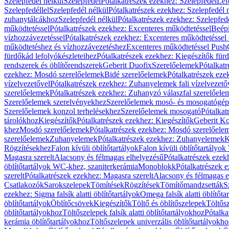
Szelepfedél nélkül
Szelepfedél
Pótalkatrészek ezekhez: Szelepfedél
Lef
Szelepfedéllel
Szelepfedél nélkül
Pótalkatrészek ezekhez: Szelepfedél 
zuhanytálcákhoz
Szelepfedél nélkül
Pótalkatrészek ezekhez: Szelepfed
működtetéssel
Pótalkatrészek ezekhez: Excenteres működtetéssel
Beépí
vízhozzávezetéssel
Pótalkatrészek ezekhez: Excenteres működtetéssel 
működtetéshez és vízhozzávezetéshez
Excenteres működtetéssel Push
fürdőkád lefolyókészleteihez
Pótalkatrészek ezekhez: Kiegészítők fürd
rendszerek és öblítőrendszerek
Geberit Duofix
Szerelőelemek
Pótalkat
ezekhez: Mosdó szerelőelemek
Bidé szerelőelemek
Pótalkatrészek eze
vízelvezetővel
Pótalkatrészek ezekhez: Zuhanyelemek fali vízelvezető
szerelőelemek
Pótalkatrészek ezekhez: Zuhanyzó válaszfal szerelőele
Szerelőelemek szerelvényekhez
Szerelőelemek mosó- és mosogatógé
Szerelőelemek konzol terhelésekhez
Szerelőelemek mosogató
Pótalkat
tárolókhoz
Kiegészítők
Pótalkatrészek ezekhez: Kiegészítők
Geberit K
khez
Mosdó szerelőelemek
Pótalkatrészek ezekhez: Mosdó szerelőele
szerelőelemek
Zuhanyelemek
Pótalkatrészek ezekhez: Zuhanyelemek
K
Rögzítésekhez
Falon kívüli öblítőtartályok
Falon kívüli öblítőtartály
Magasra szerelt
Alacsony és félmagas elhelyezésű
Pótalkatrészek ezek
öblítőtartályok WC-khez, szaniterkerámia
Monoblokk
Pótalkatrészek 
szerelt
Pótalkatrészek ezekhez: Magasra szerelt
Alacsony és félmagas e
Csatlakozók
Sarokszelepek
Tömítések
Rögzítések
Tömítőmandzsetták
S
ezekhez: Sigma falsík alatti öblítőtartályok
Omega falsík alatti öblítőta
öblítőtartályok
Öblítőcsövek
Kiegészítők
Töltő és öblítőszelepek
Töltős
öblítőtartályokhoz
Töltőszelepek falsík alatti öblítőtartályokhoz
Pótalka
kerámia öblítőtartályokhoz
Töltőszelepek univerzális öblítőtartályokho