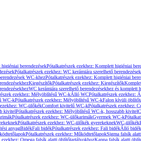
 higiéniai berendezések
Pótalkatrészek ezekhez: Komplett higiéniai be
dezések
Pótalkatrészek ezekhez: WC kerámiára szerelhető berendezések
 berendezések WC-khez
Pótalkatrészek ezekhez: Komplett higiéniai be
erendezésekhez
Kiegészítők
Pótalkatrészek ezekhez: Kiegészítők
Komplet
erendezésekhez
WC kerámiára szerelhető berendezésekhez és komplett h
részek ezekhez: Mélyöblítésű WC-k
Álló WC
Pótalkatrészek ezekhez: 
sű WC-k
Pótalkatrészek ezekhez: Mélyöblítésű WC-k
Falon kívüli öblítő
k ezekhez: WC-ülőkék
Comfort kivitelű WC-k
Pótalkatrészek ezekhez: C
 kivitel
Pótalkatrészek ezekhez: Mélyöblítésű WC-k, hosszabb kivitel
C
rimák
Pótalkatrészek ezekhez: WC-ülőkarimák
Gyermek WC-k
Pótalka
rekeknek
Pótalkatrészek ezekhez: WC-ülőkék gyerekeknek
WC-ülőkék
tési anyag
Bidék
Fali bidék
Pótalkatrészek ezekhez: Fali bidék
Álló bidé
ödtetőlapok
Pótalkatrészek ezekhez: Működtetőlapok
Sigma falsík alatt
 ezekhez: Omega falsík alatti öblítőtartályokhoz
Kappa falsík alatti öblí