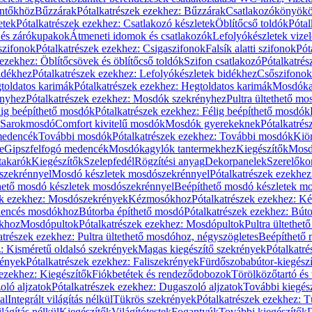
öntőkhöz
Bűzzárak
Pótalkatrészek ezekhez: Bűzzárak
Csatlakozókönyök
etek
Pótalkatrészek ezekhez: Csatlakozó készletek
Öblítőcső toldók
Pótal
 és zárókupakok
Átmeneti idomok és csatlakozók
Lefolyókészletek vize
szifonok
Pótalkatrészek ezekhez: Csigaszifonok
Falsík alatti szifonok
Pót
 ezekhez: Öblítőcsövek és öblítőcső toldók
Szifon csatlakozó
Pótalkatrés
idékhez
Pótalkatrészek ezekhez: Lefolyókészletek bidékhez
Csőszifonok
toldatos karimák
Pótalkatrészek ezekhez: Hegtoldatos karimák
Mosdóka
nyhez
Pótalkatrészek ezekhez: Mosdók szekrényhez
Pultra ültethető m
lig beépíthető mosdók
Pótalkatrészek ezekhez: Félig beépíthető mosdók
Sarokmosdó
Comfort kivitelű mosdók
Mosdók gyerekeknek
Pótalkatré
őmedencék
További mosdók
Pótalkatrészek ezekhez: További mosdók
Kiö
e
Gipszfelfogó medencék
Mosdókagylók tantermekhez
Kiegészítők
Mosdó
takarók
Kiegészítők
Szelepfedél
Rögzítési anyag
Dekorpanelek
Szerelőko
szekrénnyel
Mosdó készletek mosdószekrénnyel
Pótalkatrészek ezekhe
thető mosdó készletek mosdószekrénnyel
Beépíthető mosdó készletek m
ek ezekhez: Mosdószekrények
Kézmosókhoz
Pótalkatrészek ezekhez: 
edencés mosdókhoz
Bútorba építhető mosdó
Pótalkatrészek ezekhez: Bút
ókhoz
Mosdópultok
Pótalkatrészek ezekhez: Mosdópultok
Pultra ültethet
atrészek ezekhez: Pultra ültethető mosdóhoz, négyszögletes
Beépíthető
z: Kisméretű oldalsó szekrények
Magas kiegészítő szekrények
Pótalkatr
rények
Pótalkatrészek ezekhez: Faliszekrények
Fürdőszobabútor-kiegész
 ezekhez: Kiegészítők
Fiókbetétek és rendeződobozok
Törölközőtartó és 
oló aljzatok
Pótalkatrészek ezekhez: Dugaszoló aljzatok
További kiegés
al
Integrált világítás nélkül
Tükrös szekrények
Pótalkatrészek ezekhez: 
lágítás nélkül
Kiegészítők
Világítótestek
Fogantyúk
További kiegészítők
D