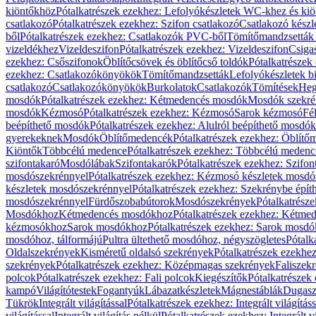
kiöntőkhöz
Pótalkatrészek ezekhez: Lefolyókészletek WC-khez és ki
csatlakozó
Pótalkatrészek ezekhez: Szifon csatlakozó
Csatlakozó készl
ből
Pótalkatrészek ezekhez: Csatlakozók PVC-ből
Tömítőmandzsetták
vizeldékhez
Vizeldeszifon
Pótalkatrészek ezekhez: Vizeldeszifon
Csiga
ezekhez: Csőszifonok
Öblítőcsövek és öblítőcső toldók
Pótalkatrészek
ezekhez: Csatlakozókönyökök
Tömítőmandzsetták
Lefolyókészletek b
csatlakozó
Csatlakozókönyökök
Burkolatok
Csatlakozók
Tömítések
Heg
mosdók
Pótalkatrészek ezekhez: Kétmedencés mosdók
Mosdók szekré
mosdók
Kézmosó
Pótalkatrészek ezekhez: Kézmosó
Sarok kézmosó
Fé
beépíthető mosdók
Pótalkatrészek ezekhez: Alulról beépíthető mosdók
gyerekeknek
Mosdók
Öblítőmedencék
Pótalkatrészek ezekhez: Öblít
Kiöntők
Többcélú medence
Pótalkatrészek ezekhez: Többcélú medenc
szifontakaró
Mosdólábak
Szifontakarók
Pótalkatrészek ezekhez: Szifon
mosdószekrénnyel
Pótalkatrészek ezekhez: Kézmosó készletek mosdó
készletek mosdószekrénnyel
Pótalkatrészek ezekhez: Szekrénybe épí
mosdószekrénnyel
Fürdőszobabútorok
Mosdószekrények
Pótalkatrész
Mosdókhoz
Kétmedencés mosdókhoz
Pótalkatrészek ezekhez: Kétm
kézmosókhoz
Sarok mosdókhoz
Pótalkatrészek ezekhez: Sarok mosd
mosdóhoz, tálformájú
Pultra ültethető mosdóhoz, négyszögletes
Pótalk
Oldalszekrények
Kisméretű oldalsó szekrények
Pótalkatrészek ezekhe
szekrények
Pótalkatrészek ezekhez: Középmagas szekrények
Faliszek
polcok
Pótalkatrészek ezekhez: Fali polcok
Kiegészítők
Pótalkatrészek
kampó
Világítótestek
Fogantyúk
Lábazatkészletek
Mágnestáblák
Dugasz
Tükrök
Integrált világítással
Pótalkatrészek ezekhez: Integrált világításs
világítással
Integrált világítás nélkül
Pótalkatrészek ezekhez: Integrált vi