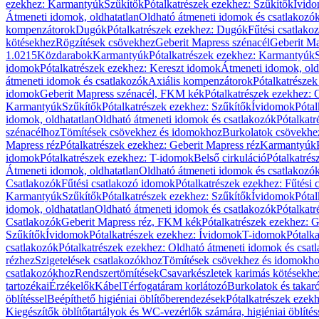
ezekhez: Karmantyúk
Szűkítők
Pótalkatrészek ezekhez: Szűkítők
Ívid
Átmeneti idomok, oldhatatlan
Oldható átmeneti idomok és csatlakozó
kompenzátorok
Dugók
Pótalkatrészek ezekhez: Dugók
Fűtési csatlako
kötésekhez
Rögzítések csövekhez
Geberit Mapress szénacél
Geberit Ma
1.0215
Közdarabok
Karmantyúk
Pótalkatrészek ezekhez: Karmantyúk
idomok
Pótalkatrészek ezekhez: Kereszt idomok
Átmeneti idomok, old
átmeneti idomok és csatlakozók
Axiális kompenzátorok
Pótalkatrésze
idomok
Geberit Mapress szénacél, FKM kék
Pótalkatrészek ezekhez:
Karmantyúk
Szűkítők
Pótalkatrészek ezekhez: Szűkítők
Ívidomok
Pótal
idomok, oldhatatlan
Oldható átmeneti idomok és csatlakozók
Pótalkatr
szénacélhoz
Tömítések csövekhez és idomokhoz
Burkolatok csövekhe
Mapress réz
Pótalkatrészek ezekhez: Geberit Mapress réz
Karmantyúk
idomok
Pótalkatrészek ezekhez: T-idomok
Belső cirkuláció
Pótalkatrés
Átmeneti idomok, oldhatatlan
Oldható átmeneti idomok és csatlakozó
Csatlakozók
Fűtési csatlakozó idomok
Pótalkatrészek ezekhez: Fűtési
Karmantyúk
Szűkítők
Pótalkatrészek ezekhez: Szűkítők
Ívidomok
Pótal
idomok, oldhatatlan
Oldható átmeneti idomok és csatlakozók
Pótalkatr
Csatlakozók
Geberit Mapress réz, FKM kék
Pótalkatrészek ezekhez: 
Szűkítők
Ívidomok
Pótalkatrészek ezekhez: Ívidomok
T-idomok
Pótalk
csatlakozók
Pótalkatrészek ezekhez: Oldható átmeneti idomok és csat
rézhez
Szigetelések csatlakozókhoz
Tömítések csövekhez és idomokh
csatlakozókhoz
Rendszertömítések
Csavarkészletek karimás kötésekhe
tartozékai
Érzékelők
Kábel
Térfogatáram korlátozó
Burkolatok és takar
öblítéssel
Beépíthető higiéniai öblítőberendezések
Pótalkatrészek ezekh
Kiegészítők öblítőtartályok és WC-vezérlők számára, higiéniai öblítés