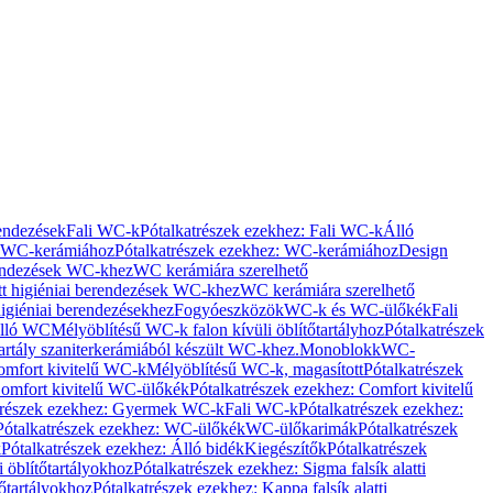
rendezések
Fali WC-k
Pótalkatrészek ezekhez: Fali WC-k
Álló
WC-kerámiához
Pótalkatrészek ezekhez: WC-kerámiához
Design
rendezések WC-khez
WC kerámiára szerelhető
t higiéniai berendezések WC-khez
WC kerámiára szerelhető
igiéniai berendezésekhez
Fogyóeszközök
WC-k és WC-ülőkék
Fali
Álló WC
Mélyöblítésű WC-k falon kívüli öblítőtartályhoz
Pótalkatrészek
tartály szaniterkerámiából készült WC-khez.
Monoblokk
WC-
omfort kivitelű WC-k
Mélyöblítésű WC-k, magasított
Pótalkatrészek
omfort kivitelű WC-ülőkék
Pótalkatrészek ezekhez: Comfort kivitelű
trészek ezekhez: Gyermek WC-k
Fali WC-k
Pótalkatrészek ezekhez:
Pótalkatrészek ezekhez: WC-ülőkék
WC-ülőkarimák
Pótalkatrészek
k
Pótalkatrészek ezekhez: Álló bidék
Kiegészítők
Pótalkatrészek
i öblítőtartályokhoz
Pótalkatrészek ezekhez: Sigma falsík alatti
tőtartályokhoz
Pótalkatrészek ezekhez: Kappa falsík alatti