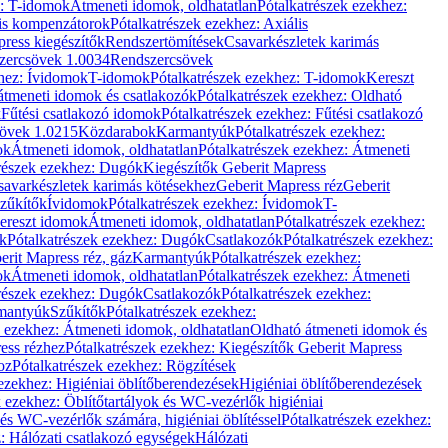
z: T-idomok
Átmeneti idomok, oldhatatlan
Pótalkatrészek ezekhez:
is kompenzátorok
Pótalkatrészek ezekhez: Axiális
ress kiegészítők
Rendszertömítések
Csavarkészletek karimás
zercsövek 1.0034
Rendszercsövek
khez: Ívidomok
T-idomok
Pótalkatrészek ezekhez: T-idomok
Kereszt
átmeneti idomok és csatlakozók
Pótalkatrészek ezekhez: Oldható
k
Fűtési csatlakozó idomok
Pótalkatrészek ezekhez: Fűtési csatlakozó
övek 1.0215
Közdarabok
Karmantyúk
Pótalkatrészek ezekhez:
ok
Átmeneti idomok, oldhatatlan
Pótalkatrészek ezekhez: Átmeneti
részek ezekhez: Dugók
Kiegészítők Geberit Mapress
savarkészletek karimás kötésekhez
Geberit Mapress réz
Geberit
Szűkítők
Ívidomok
Pótalkatrészek ezekhez: Ívidomok
T-
Kereszt idomok
Átmeneti idomok, oldhatatlan
Pótalkatrészek ezekhez:
k
Pótalkatrészek ezekhez: Dugók
Csatlakozók
Pótalkatrészek ezekhez:
erit Mapress réz, gáz
Karmantyúk
Pótalkatrészek ezekhez:
ok
Átmeneti idomok, oldhatatlan
Pótalkatrészek ezekhez: Átmeneti
részek ezekhez: Dugók
Csatlakozók
Pótalkatrészek ezekhez:
rmantyúk
Szűkítők
Pótalkatrészek ezekhez:
k ezekhez: Átmeneti idomok, oldhatatlan
Oldható átmeneti idomok és
ess rézhez
Pótalkatrészek ezekhez: Kiegészítők Geberit Mapress
oz
Pótalkatrészek ezekhez: Rögzítések
ezekhez: Higiéniai öblítőberendezések
Higiéniai öblítőberendezések
k ezekhez: Öblítőtartályok és WC-vezérlők higiéniai
 és WC-vezérlők számára, higiéniai öblítéssel
Pótalkatrészek ezekhez:
: Hálózati csatlakozó egységek
Hálózati