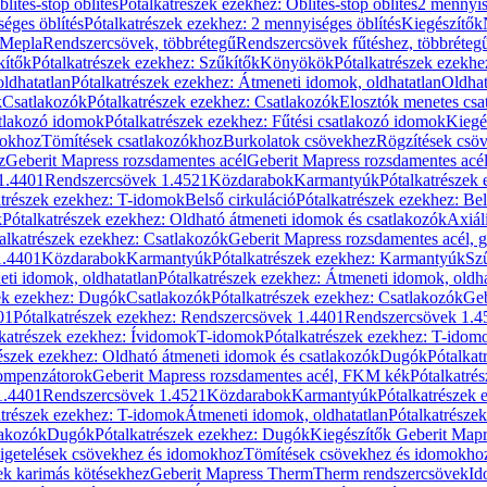
blítés-stop öblítés
Pótalkatrészek ezekhez: Öblítés-stop öblítés
2 mennyis
éges öblítés
Pótalkatrészek ezekhez: 2 mennyiséges öblítés
Kiegészítők
 Mepla
Rendszercsövek, többrétegű
Rendszercsövek fűtéshez, többréteg
kítők
Pótalkatrészek ezekhez: Szűkítők
Könyökök
Pótalkatrészek ezekh
ldhatatlan
Pótalkatrészek ezekhez: Átmeneti idomok, oldhatatlan
Oldhat
k
Csatlakozók
Pótalkatrészek ezekhez: Csatlakozók
Elosztók menetes csa
atlakozó idomok
Pótalkatrészek ezekhez: Fűtési csatlakozó idomok
Kiegé
mokhoz
Tömítések csatlakozókhoz
Burkolatok csövekhez
Rögzítések csö
z
Geberit Mapress rozsdamentes acél
Geberit Mapress rozsdamentes acé
 1.4401
Rendszercsövek 1.4521
Közdarabok
Karmantyúk
Pótalkatrészek
atrészek ezekhez: T-idomok
Belső cirkuláció
Pótalkatrészek ezekhez: Bel
k
Pótalkatrészek ezekhez: Oldható átmeneti idomok és csatlakozók
Axiál
alkatrészek ezekhez: Csatlakozók
Geberit Mapress rozsdamentes acél, 
1.4401
Közdarabok
Karmantyúk
Pótalkatrészek ezekhez: Karmantyúk
Sz
ti idomok, oldhatatlan
Pótalkatrészek ezekhez: Átmeneti idomok, oldha
ek ezekhez: Dugók
Csatlakozók
Pótalkatrészek ezekhez: Csatlakozók
Geb
01
Pótalkatrészek ezekhez: Rendszercsövek 1.4401
Rendszercsövek 1.4
katrészek ezekhez: Ívidomok
T-idomok
Pótalkatrészek ezekhez: T-idom
észek ezekhez: Oldható átmeneti idomok és csatlakozók
Dugók
Pótalkat
kompenzátorok
Geberit Mapress rozsdamentes acél, FKM kék
Pótalkatré
1.4401
Rendszercsövek 1.4521
Közdarabok
Karmantyúk
Pótalkatrészek
atrészek ezekhez: T-idomok
Átmeneti idomok, oldhatatlan
Pótalkatrésze
lakozók
Dugók
Pótalkatrészek ezekhez: Dugók
Kiegészítők Geberit Mapr
igetelések csövekhez és idomokhoz
Tömítések csövekhez és idomokho
ek karimás kötésekhez
Geberit Mapress Therm
Therm rendszercsövek
Id