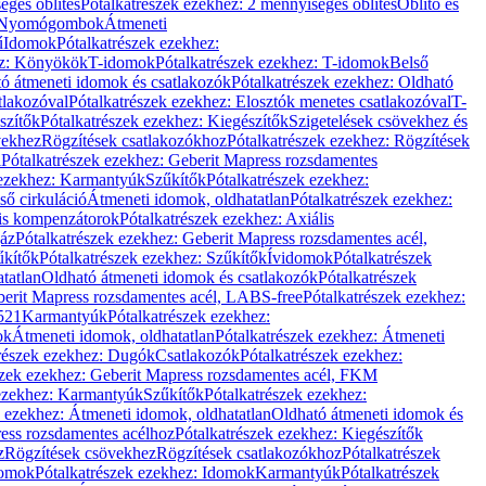
éges öblítés
Pótalkatrészek ezekhez: 2 mennyiséges öblítés
Öblítő és
Nyomógombok
Átmeneti
ű
Idomok
Pótalkatrészek ezekhez:
ez: Könyökök
T-idomok
Pótalkatrészek ezekhez: T-idomok
Belső
ó átmeneti idomok és csatlakozók
Pótalkatrészek ezekhez: Oldható
tlakozóval
Pótalkatrészek ezekhez: Elosztók menetes csatlakozóval
T-
szítők
Pótalkatrészek ezekhez: Kiegészítők
Szigetelések csövekhez és
vekhez
Rögzítések csatlakozókhoz
Pótalkatrészek ezekhez: Rögzítések
l
Pótalkatrészek ezekhez: Geberit Mapress rozsdamentes
 ezekhez: Karmantyúk
Szűkítők
Pótalkatrészek ezekhez:
ső cirkuláció
Átmeneti idomok, oldhatatlan
Pótalkatrészek ezekhez:
is kompenzátorok
Pótalkatrészek ezekhez: Axiális
gáz
Pótalkatrészek ezekhez: Geberit Mapress rozsdamentes acél,
űkítők
Pótalkatrészek ezekhez: Szűkítők
Ívidomok
Pótalkatrészek
tatlan
Oldható átmeneti idomok és csatlakozók
Pótalkatrészek
erit Mapress rozsdamentes acél, LABS-free
Pótalkatrészek ezekhez:
521
Karmantyúk
Pótalkatrészek ezekhez:
ok
Átmeneti idomok, oldhatatlan
Pótalkatrészek ezekhez: Átmeneti
részek ezekhez: Dugók
Csatlakozók
Pótalkatrészek ezekhez:
szek ezekhez: Geberit Mapress rozsdamentes acél, FKM
 ezekhez: Karmantyúk
Szűkítők
Pótalkatrészek ezekhez:
k ezekhez: Átmeneti idomok, oldhatatlan
Oldható átmeneti idomok és
ess rozsdamentes acélhoz
Pótalkatrészek ezekhez: Kiegészítők
z
Rögzítések csövekhez
Rögzítések csatlakozókhoz
Pótalkatrészek
omok
Pótalkatrészek ezekhez: Idomok
Karmantyúk
Pótalkatrészek