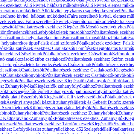
zek ezekhez: Álló kivitel, hálózati működtetés
Álló kivitel, elemes műkö
generátoros működtetés
Álló kivitel, egykaros csaptelep keverővel
Pótalka
erelhető kivitel, hálózati működtetés
Falra szerelhető kivitel, elemes mű
szek ezekhez: Falra szerelhető kivitel, generátoros működtetés
Falra szer
egészítők
Pótalkatrészek ezekhez: Kiegészítők
Mosdó szerelvényhez
Pót
 kiöntőmedencékhez
Lefolyókészletek mosdókhoz
Pótalkatrészek ezekhe
 Csőszifonok, helytakarékos típus
Búraszifonok mosdókhoz
Pótalkatrés
helytakarékos típus
Falsík alatti szifonok
Pótalkatrészek ezekhez: Falsík 
zók
Pótalkatrészek ezekhez: Csatlakozók
Tömítések
Hegtoldatos karimá
edencékhez
Csőszifonok
Pótalkatrészek ezekhez: Csőszifonok
Szifonok m
tó csatlakozások
Szifon csatlakozó
Pótalkatrészek ezekhez: Szifon csat
z: Lefolyókészletek berendezésekhez
Csőszifonok
Pótalkatrészek ezekhe
elt szifonok
Csatlakozók
Pótalkatrészek ezekhez: Csatlakozók
Kiegészít
rak
Csatlakozókönyökök
Pótalkatrészek ezekhez: Csatlakozókönyökök
S
egészítők
Pótalkatrészek ezekhez: Kiegészítők
Zuhanyok és fürdőkádak
ez: Zuhanyfolyóka
Kiegészítők zuhanyfolyókákhoz
Pótalkatrészek ezek
nyzókhoz
Kiegészítők épített zuhanyozók padlóösszefolyóihoz
Pótalkatré
alsík alatti összefolyók
Kiegészítők fali vízelvezetőkhöz
Pótalkatrészek 
etek
Ásványi anyagból készült zuhanyfelületek és Geberit Duofix szere
: Szerelőelemek
Különleges zuhanytálca lefolyók
Pótalkatrészek ezekhe
abinok
Zuhanykabinok
Pótalkatrészek ezekhez: Zuhanykabinok
Zuhany 
ez: Kádparavánok
Zuhanyajtók
Pótalkatrészek ezekhez: Zuhanyajtók
Kieg
rekeszek
Pótalkatrészek ezekhez: Tárolórekeszek
Kiegészítők
Szaniter b
zekhez: Lefolyókészlet zuhanytálcákhoz, d52
Szelepfedéllel
Pótalkatrész