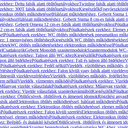
zekhez: Delta falsík alatti öblítőtartályokhoz
Twinline falsík alatti öblít
zekhez: 300T falsík alatti öblítőtartályokhoz
Kiegészítők
Fogyóeszközö
ronikus öblítés működtetéssel
Hálózati működtetéshez, Geberit Sigma 12 
rtályokhoz
Hálózati működtetéshez, Geberit Sigma 8 cm-es falsík alatti ö
téshez, Geberit Omega 12 cm-es falsík alatti öblítőtartályokhoz
Pótalk
cm-es falsík alatti öblítőtartályokhoz
Pótalkatrészek ezekhez: Elemes m
el
Pótalkatrészek ezekhez: WC öblítés működtetések pneumatikus műkö
ez: 1 mennyiséges öblítéshez
Kiegészítők WC öblítés működtetésekhez
zletek
WC öblítés működtetésekhez elektronikus működtetéssel
Pótalka
el
Csatlakozók
Geberit Monolith szanitermodulok
Szanitermodulok WC-
lkatrészek ezekhez: Talpon álló WC-khez
Kiegészítők
Pótalkatrészek ez
alpon álló bidékhez
Pótalkatrészek ezekhez: Fali és talpon álló bidékhez
V
l
Pótalkatrészek ezekhez: Fedél nélkül
Vizeldék, vízöblítéses működés, ö
érléshez
Pótalkatrészek ezekhez: Falon kívüli vagy falsík alatti vizeldev
Integrált vizeldevezérléshez
Vizeldék, vízöblítéses működés, fedéllel/fe
rem nélkül
Vizeldék, vízmentes működés
Pótalkatrészek ezekhez: Vizel
Műanyag vizelde válaszfalak
Pótalkatrészek ezekhez: Műanyag vizelde 
zek ezekhez: Vizelde válaszfalak szaniterkerámiából
Kiegészítők
Pótalka
 ezekhez: Öblítőcsövek, öblítőívek és átmeneti idomok
Rögzítési anyag
lsík alatt
Elektronikus öblítés működtetéssel, hálózati működtetés
Pótalk
alkatrészek ezekhez: Elektronikus öblítés működtetéssel, elemes működ
s
Pótalkatrészek ezekhez: Falon kívüli szerelés
Elektronikus öblítés műkö
tetéssel, elemes működtetés
Pótalkatrészek ezekhez: Elektronikus öblít
z: Beépítő- és átalakító készlet
Öblítőcsövek, öblítőívek és átmeneti i
elési segédletek
Szaniter berendezések csatlakoztatása WC-khez, vizel