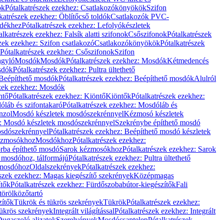
ök
Pótalkatrészek ezekhez: Csatlakozókönyökök
Szifon
katrészek ezekhez: Öblítőcső toldók
Csatlakozók PVC-
ldékhez
Pótalkatrészek ezekhez: Lefolyókészletek
alkatrészek ezekhez: Falsík alatti szifonok
Csőszifonok
Pótalkatrészek
zek ezekhez: Szifon csatlakozó
Csatlakozókönyökök
Pótalkatrészek
Pótalkatrészek ezekhez: Csőszifonok
Szifon
gyló
Mosdók
Mosdók
Pótalkatrészek ezekhez: Mosdók
Kétmedencés
osdók
Pótalkatrészek ezekhez: Pultra ültethető
Beépíthető mosdók
Pótalkatrészek ezekhez: Beépíthető mosdók
Alulról
szek ezekhez: Mosdók
ntő
Pótalkatrészek ezekhez: Kiöntő
Kiöntők
Pótalkatrészek ezekhez:
láb és szifontakaró
Pótalkatrészek ezekhez: Mosdóláb és
nzol
Mosdó készletek mosdószekrénnyel
Kézmosó készletek
z: Mosdó készletek mosdószekrénnyel
Szekrénybe építhető mosdó
osdószekrénnyel
Pótalkatrészek ezekhez: Beépíthető mosdó készletek
Kézmosókhoz
Mosdókhoz
Pótalkatrészek ezekhez:
orba építhető mosdó
Sarok kézmosókhoz
Pótalkatrészek ezekhez: Sarok
ő mosdóhoz, tálformájú
Pótalkatrészek ezekhez: Pultra ültethető
 mosdóhoz
Oldalszekrények
Pótalkatrészek ezekhez:
észek ezekhez: Magas kiegészítő szekrények
Középmagas
ítők
Pótalkatrészek ezekhez: Fürdőszobabútor-kiegészítők
Fali
törölközőtartó
zítők
Tükrök és tükrös szekrények
Tükrök
Pótalkatrészek ezekhez:
Tükrös szekrények
Integrált világítással
Pótalkatrészek ezekhez: Integrált
ugaszoló aljzatok
Szerelvények
Mosdócsaptelep
Pótalkatrészek