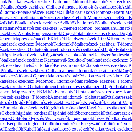
omok
Pótalkatrészek ezekhez: Ívidomok
T-idomok
Pótalkatrészek ezekhe
k
Pótalkatrészek ezekhez: Oldható átmeneti idomok és csatlakozók
Axiál
zó idomok
Pótalkatrészek ezekhez: Fűtési csatlakozó idomok
Geberit Map
press szénacél
Pótalkatrészek ezekhez: Geberit Mapress szénacél
Rends
Szűkítők
Pótalkatrészek ezekhez: Szűkítők
Ívidomok
Pótalkatrészek eze
hatatlan
Pótalkatrészek ezekhez: Átmeneti idomok, oldhatatlan
Oldható 
k ezekhez: Axiális kompenzátorok
Dugók
Pótalkatrészek ezekhez: Dugó
 Geberit Mapress szénacél, FKM kék
Rendszercsövek 1.0034
Rendszercs
katrészek ezekhez: Ívidomok
T-idomok
Pótalkatrészek ezekhez: T-idom
észek ezekhez: Oldható átmeneti idomok és csatlakozók
Dugók
Pótalkat
z
Rögzítések csövekhez
Rögzítések csatlakozókhoz
Rendszertömítések
C
Pótalkatrészek ezekhez: Karmantyúk
Szűkítők
Pótalkatrészek ezekhez: 
zek ezekhez: Belső cirkuláció
Kereszt idomok
Pótalkatrészek ezekhez: 
k
Pótalkatrészek ezekhez: Oldható átmeneti idomok és csatlakozók
Dugó
 csatlakozó idomok
Geberit Mapress réz, gáz
Pótalkatrészek ezekhez: Geb
katrészek ezekhez: Ívidomok
T-idomok
Pótalkatrészek ezekhez: T-idom
észek ezekhez: Oldható átmeneti idomok és csatlakozók
Dugók
Pótalkat
Geberit Mapress réz, FKM kék
Karmantyúk
Pótalkatrészek ezekhez: Ka
atrészek ezekhez: T-idomok
Átmeneti idomok, oldhatatlan
Pótalkatrésze
lakozók
Dugók
Pótalkatrészek ezekhez: Dugók
Kiegészítők Geberit Mapr
oz
Burkolatok csövekhez
Rögzítések csövekhez
Rögzítések csatlakozókh
z
Geberit higiéniai rendszer
Higiéniai öblítőberendezések
Pótalkatrészek 
ólapok
Öblítőtartályok és WC-vezérlők higiéniai öblítéssel
Pótalkatrésze
ez: Beépíthető higiéniai öblítőberendezések
Kiegészítők öblítőtartályok
sel
Érzékelők
Kábel
Hálózati csatlakozó egységek
Pótalkatrészek ezekhez