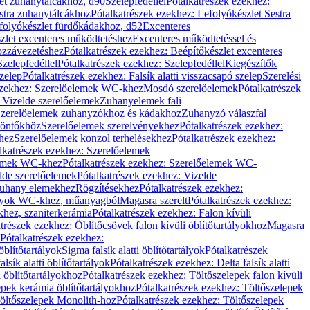
let zuhanytálcákhoz, d90
Szelepfedéllel
Pótalkatrészek ezekhez:
stra zuhanytálcákhoz
Pótalkatrészek ezekhez: Lefolyókészlet Sestra
efolyókészlet fürdőkádakhoz, d52
Excenteres
szlet excenteres működtetéshez
Excenteres működtetéssel és
ozzávezetéshez
Pótalkatrészek ezekhez: Beépítőkészlet excenteres
Szelepfedéllel
Pótalkatrészek ezekhez: Szelepfedéllel
Kiegészítők
szelep
Pótalkatrészek ezekhez: Falsík alatti visszacsapó szelep
Szerelési
ezekhez: Szerelőelemek WC-khez
Mosdó szerelőelemek
Pótalkatrészek
 Vizelde szerelőelemek
Zuhanyelemek fali
 Szerelőelemek zuhanyzókhoz és kádakhoz
Zuhanyzó válaszfal
iöntőkhöz
Szerelőelemek szerelvényekhez
Pótalkatrészek ezekhez:
hez
Szerelőelemek konzol terhelésekhez
Pótalkatrészek ezekhez:
lkatrészek ezekhez: Szerelőelemek
lemek WC-khez
Pótalkatrészek ezekhez: Szerelőelemek WC-
lde szerelőelemek
Pótalkatrészek ezekhez: Vizelde
uhany elemekhez
Rögzítésekhez
Pótalkatrészek ezekhez:
rtályok WC-khez, műanyagból
Magasra szerelt
Pótalkatrészek ezekhez:
khez, szaniterkerámia
Pótalkatrészek ezekhez: Falon kívüli
trészek ezekhez: Öblítőcsövek falon kívüli öblítőtartályokhoz
Magasra
Pótalkatrészek ezekhez:
 öblítőtartályok
Sigma falsík alatti öblítőtartályok
Pótalkatrészek
alsík alatti öblítőtartályok
Pótalkatrészek ezekhez: Delta falsík alatti
 öblítőtartályokhoz
Pótalkatrészek ezekhez: Töltőszelepek falon kívüli
epek kerámia öblítőtartályokhoz
Pótalkatrészek ezekhez: Töltőszelepek
öltőszelepek Monolith-hoz
Pótalkatrészek ezekhez: Töltőszelepek