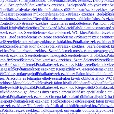
olyókészlet zuhanytálcákhoz, d90
Pótalkatrészek ezekhez: Lefolyókész
nélkül
Szelepfedél
Pótalkatrészek ezekhez: Szelepfedél
Lefolyókészlet Se
él nélkül
Lefolyókészlet fürdőkádakhoz, d52
Pótalkatrészek ezekhez: L
tőkészlet excenteres működtetéshez
Pótalkatrészek ezekhez: Beépítőké
és vízhozzávezetéssel
Beépítőkészlet excenteres működtetéshez és vízh
Control
Pótalkatrészek ezekhez: Excenteres működtetéssel PushControl
őkád lefolyókészleteihez
Csatlakozó készletek
Falsík alatti visszacsapó 
részek ezekhez: Szerelőelemek
Szerelőelemek WC-khez
Pótalkatrészek 
khez: Bidé szerelőelemek
Vizelde szerelőelemek
Pótalkatrészek ezekhez:
vel
Szerelőelemek zuhanyzókhoz és kádakhoz
Pótalkatrészek ezekhez:
mek
Szerelőelemek kiöntőkhöz
Pótalkatrészek ezekhez: Szerelőelemek k
pekhez
Pótalkatrészek ezekhez: Szerelőelemek mosó- és mosogatógépek
részek ezekhez: Szerelőelemek mosogató
Szerelőelemek tárolókhoz
Póta
ombifix
Szerelőelemek
Pótalkatrészek ezekhez: Szerelőelemek
Szerelőe
mek
Bidé szerelőelemek
Pótalkatrészek ezekhez: Bidé szerelőelemek
Vize
iegészítők
Pótalkatrészek ezekhez: Kiegészítők
WC-szerelőelemekhez
Z
ok WC-khez, műanyagból
Pótalkatrészek ezekhez: Falon kívüli öblítőta
hez: Alacsony és félmagas elhelyezésű
Falon kívüli öblítőtartályok WC-
ezekhez: Monoblokk
Öblítőcsövek falon kívüli öblítőtartályokhoz
Pótalka
lhelyezésű
Kiegészítők
Pótalkatrészek ezekhez: Kiegészítők
Csatlakozók
zűkítőidomok, gallérok és duzzasztó elemek
Öblítőszelepek
Falsík alatti
rtályok
Pótalkatrészek ezekhez: Omega falsík alatti öblítőtartályok
Delta f
zelepek
Pótalkatrészek ezekhez: Töltőszelepek
Töltőszelepek falon kívüli
trészek ezekhez: Töltőszelepek falsík alatti öblítőtartályokhoz
Töltőszel
z
Pótalkatrészek ezekhez: Töltőszelepek univerzális öblítőtartályokhoz
T