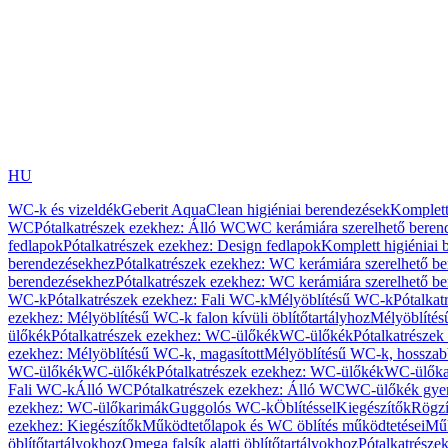
HU
WC-k és vizeldék
Geberit AquaClean higiéniai berendezések
Komplett
WC
Pótalkatrészek ezekhez: Álló WC
WC kerámiára szerelhető beren
fedlapok
Pótalkatrészek ezekhez: Design fedlapok
Komplett higiéniai
berendezésekhez
Pótalkatrészek ezekhez: WC kerámiára szerelhető b
berendezésekhez
Pótalkatrészek ezekhez: WC kerámiára szerelhető b
WC-k
Pótalkatrészek ezekhez: Fali WC-k
Mélyöblítésű WC-k
Pótalkat
ezekhez: Mélyöblítésű WC-k falon kívüli öblítőtartályhoz
Mélyöblíté
ülőkék
Pótalkatrészek ezekhez: WC-ülőkék
WC-ülőkék
Pótalkatrésze
ezekhez: Mélyöblítésű WC-k, magasított
Mélyöblítésű WC-k, hosszabb
WC-ülőkék
WC-ülőkék
Pótalkatrészek ezekhez: WC-ülőkék
WC-ülőka
Fali WC-k
Álló WC
Pótalkatrészek ezekhez: Álló WC
WC-ülőkék gye
ezekhez: WC-ülőkarimák
Guggolós WC-k
Öblítéssel
Kiegészítők
Rögzí
ezekhez: Kiegészítők
Működtetőlapok és WC öblítés működtetései
Műk
öblítőtartályokhoz
Omega falsík alatti öblítőtartályokhoz
Pótalkatrészek