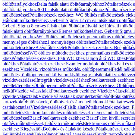
öblítőtartályokhoz
Delta falsík alatti öblítőtartályokhoz
Pótalkatrészek e
öblítőtartályokhoz
300T falsík alatti öblítőtartályokhoz
Pótalkatrészek e
működtetéssel
Pótalkatrészek ezekhez: WC öblítés működtetések elekt
Hálózati működtetéshez, Geberit Sigma 12 cm-es falsík alatti öblítőta
Geberit Sigma 8 cm-es falsík alatti öblítőtartályokhoz
Hálózati működte
falsík alatti öblítőtartályokhoz
Elemes működtetéshez, Geberit Sigma 12 
öblítőtartályokhoz
WC öblítés működtetések pneumatikus működtetéss
mennyiséges öblítéshez
1 mennyiséges öblítéshez
Pótalkatrészek ezekh
működtetésekhez
Beépítőkészletek
Pótalkatrészek ezekhez: Beépítőkés
működtetéssel
WC öblítés működtetésekhez pneumatikus működtetéss
khez
Pótalkatrészek ezekhez: Fali WC-khez
Talpon álló WC-khez
Póta
bidékhez
Pótalkatrészek ezekhez: Szanitermodulok bidékhez
Fali és t
ezekhez: Vizeldék, vízöblítéses működés, öblítőperemmel
Fedél nélkü
működés, öblítőperem nélkül
Falon kívüli vagy falsík alatti vizeldevez
vizeldevezérléssel
Integrált vizeldevezérléshez
Pótalkatrészek ezekhez: 
fedéllel/fedélhez
Öblítőperem nélkül
Pótalkatrészek ezekhez: Öblítőpe
nélkül
Vizelde válaszfalak
Pótalkatrészek ezekhez: Vizelde válaszfalak
vizelde válaszfalak
Vizelde válaszfalak szaniterkerámiából
Pótalkatrés
tartozékok
Öblítőcsövek, öblítőívek és átmeneti idomok
Pótalkatrészek
csatlakoztatása
Vizeldevezérlések
Falsík alatt
Pótalkatrészek ezekhez: Fa
működtetés
Elektronikus öblítés működtetéssel, elemes működtetés
Pót
működtetéssel
Basic
Pótalkatrészek ezekhez: Basic
Falon kívüli szerelé
öblítés működtetéssel, hálózati működtetés
Elektronikus öblítés működ
ezekhez: Kiegészítők
Beépítő- és átalakító készlet
Pótalkatrészek ezekhe
Felújítókészletek
Takarólapok
Integrált vezérlések
Egyéb tartozékok
Kez