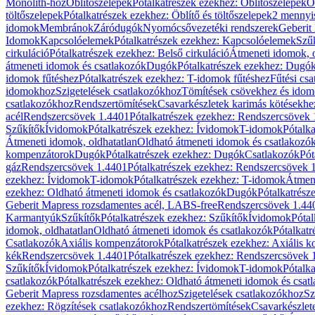
Monolith-hoz
Öblítőszelepek
Pótalkatrészek ezekhez: Öblítőszelepek
Ö
töltőszelepek
Pótalkatrészek ezekhez: Öblítő és töltőszelepek
2 mennyis
idomok
Membránok
Záródugók
Nyomócsővezetéki rendszerek
Geberit
Idomok
Kapcsolóelemek
Pótalkatrészek ezekhez: Kapcsolóelemek
Szű
cirkuláció
Pótalkatrészek ezekhez: Belső cirkuláció
Átmeneti idomok, o
átmeneti idomok és csatlakozók
Dugók
Pótalkatrészek ezekhez: Dugó
idomok fűtéshez
Pótalkatrészek ezekhez: T-idomok fűtéshez
Fűtési cs
idomokhoz
Szigetelések csatlakozókhoz
Tömítések csövekhez és ido
csatlakozókhoz
Rendszertömítések
Csavarkészletek karimás kötésekhe
acél
Rendszercsövek 1.4401
Pótalkatrészek ezekhez: Rendszercsövek
Szűkítők
Ívidomok
Pótalkatrészek ezekhez: Ívidomok
T-idomok
Pótalk
Átmeneti idomok, oldhatatlan
Oldható átmeneti idomok és csatlakozó
kompenzátorok
Dugók
Pótalkatrészek ezekhez: Dugók
Csatlakozók
Pót
gáz
Rendszercsövek 1.4401
Pótalkatrészek ezekhez: Rendszercsövek 
ezekhez: Ívidomok
T-idomok
Pótalkatrészek ezekhez: T-idomok
Átmene
ezekhez: Oldható átmeneti idomok és csatlakozók
Dugók
Pótalkatrész
Geberit Mapress rozsdamentes acél, LABS-free
Rendszercsövek 1.44
Karmantyúk
Szűkítők
Pótalkatrészek ezekhez: Szűkítők
Ívidomok
Pótal
idomok, oldhatatlan
Oldható átmeneti idomok és csatlakozók
Pótalkatr
Csatlakozók
Axiális kompenzátorok
Pótalkatrészek ezekhez: Axiális 
kék
Rendszercsövek 1.4401
Pótalkatrészek ezekhez: Rendszercsövek 
Szűkítők
Ívidomok
Pótalkatrészek ezekhez: Ívidomok
T-idomok
Pótalk
csatlakozók
Pótalkatrészek ezekhez: Oldható átmeneti idomok és csat
Geberit Mapress rozsdamentes acélhoz
Szigetelések csatlakozókhoz
Sz
ezekhez: Rögzítések csatlakozókhoz
Rendszertömítések
Csavarkészlet