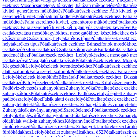
ezekhez: Mosdócsaptelep
Álló kivitel, hálózati működtetés
Pótalkatrés
kivitel, generátoros működtetés
Pótalkatrészek ezekhez: Álló kivitel, 
szerelhető kivitel, hálózati működtetés
Pótalkatrészek ezekhez: Falra sz
működtetés
Falra szerelhető kivitel, generátoros működtetés
Pótalkatré
ezekhez: Falra szerelhető kivitel, két fogantyús csaptelep keverővel
Ki
csatlakoztatása mosdókagylókhoz, mosogatókhoz, készülékekhez és
Csőszifonok
Csőszifonok, helytakarékos típus
Pótalkatrészek ezekhez:
helytakarékos típus
Pótalkatrészek ezekhez: Búraszifonok mosdókhoz, 
csatlakozó
Szifon csatlakozó
Csatlakozókönyökök
Burkolatok
Csatlako
medencékhez
Pótalkatrészek ezekhez: Lefolyókészletek mosogató m
csatlakozóval
Mosogató csatlakozások
Pótalkatrészek ezekhez: Mosoga
Kiegészítők
Lefolyókészletek berendezésekhez
Pótalkatrészek ezekhe
alatti szifonok
Falra szerelt szifonok
Pótalkatrészek ezekhez: Falra szer
Lefolyókészletek kiöntőkhöz
Bűzzárak
Pótalkatrészek ezekhez: Bűzzá
csatlakozó
Kifolyószelepek
Pótalkatrészek ezekhez: Kifolyószelepek
Ki
Padlóvíz-elvezetés zuhanyokhoz
Zuhanyfolyóka
Pótalkatrészek ezekh
zuhanyzókhoz
Pótalkatrészek ezekhez: Padlóösszefolyó épített zuha
padlóösszefolyóihoz
Falsík alatti összefolyók
Pótalkatrészek ezekhez: F
zuhanyfelületek
Pótalkatrészek ezekhez: Zuhanytálcák és zuhanyfelül
Zuhanytálcák ásványi anyagból
Szerelőelemek
Pótalkatrészek ezekhez
lefolyók
Kiegészítők
Zuhanykabinok
Pótalkatrészek ezekhez: Zuhanyk
oldalfalak walk-in zuhanyokhoz
Kádparavánok
Pótalkatrészek ezekh
tárolórekeszei
Pótalkatrészek ezekhez: Zuhanyok tárolórekeszei
Tároló
fürdőkádakhoz
Lefolyókészlet zuhanytálcákhoz, d52
Pótalkatrészek e