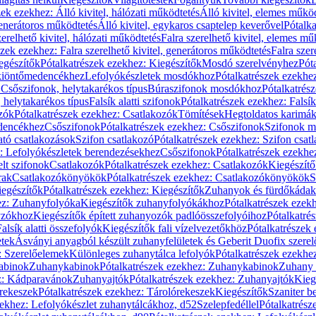
zek ezekhez: Álló kivitel, hálózati működtetés
Álló kivitel, elemes műkö
generátoros működtetés
Álló kivitel, egykaros csaptelep keverővel
Pótalka
erelhető kivitel, hálózati működtetés
Falra szerelhető kivitel, elemes mű
szek ezekhez: Falra szerelhető kivitel, generátoros működtetés
Falra szer
egészítők
Pótalkatrészek ezekhez: Kiegészítők
Mosdó szerelvényhez
Pót
 kiöntőmedencékhez
Lefolyókészletek mosdókhoz
Pótalkatrészek ezekhe
 Csőszifonok, helytakarékos típus
Búraszifonok mosdókhoz
Pótalkatrés
helytakarékos típus
Falsík alatti szifonok
Pótalkatrészek ezekhez: Falsík 
zók
Pótalkatrészek ezekhez: Csatlakozók
Tömítések
Hegtoldatos karimá
edencékhez
Csőszifonok
Pótalkatrészek ezekhez: Csőszifonok
Szifonok m
tó csatlakozások
Szifon csatlakozó
Pótalkatrészek ezekhez: Szifon csat
z: Lefolyókészletek berendezésekhez
Csőszifonok
Pótalkatrészek ezekhe
elt szifonok
Csatlakozók
Pótalkatrészek ezekhez: Csatlakozók
Kiegészít
rak
Csatlakozókönyökök
Pótalkatrészek ezekhez: Csatlakozókönyökök
S
egészítők
Pótalkatrészek ezekhez: Kiegészítők
Zuhanyok és fürdőkádak
ez: Zuhanyfolyóka
Kiegészítők zuhanyfolyókákhoz
Pótalkatrészek ezek
nyzókhoz
Kiegészítők épített zuhanyozók padlóösszefolyóihoz
Pótalkatré
alsík alatti összefolyók
Kiegészítők fali vízelvezetőkhöz
Pótalkatrészek 
etek
Ásványi anyagból készült zuhanyfelületek és Geberit Duofix szere
: Szerelőelemek
Különleges zuhanytálca lefolyók
Pótalkatrészek ezekhe
abinok
Zuhanykabinok
Pótalkatrészek ezekhez: Zuhanykabinok
Zuhany 
ez: Kádparavánok
Zuhanyajtók
Pótalkatrészek ezekhez: Zuhanyajtók
Kieg
rekeszek
Pótalkatrészek ezekhez: Tárolórekeszek
Kiegészítők
Szaniter b
zekhez: Lefolyókészlet zuhanytálcákhoz, d52
Szelepfedéllel
Pótalkatrész