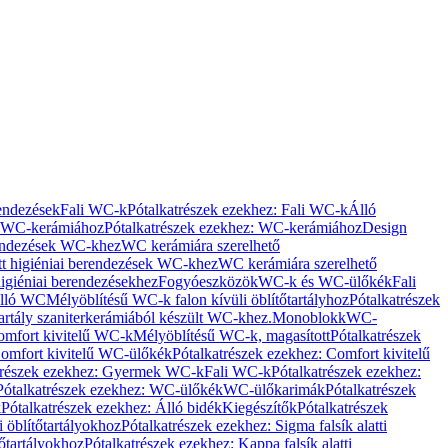
rendezések
Fali WC-k
Pótalkatrészek ezekhez: Fali WC-k
Álló
WC-kerámiához
Pótalkatrészek ezekhez: WC-kerámiához
Design
rendezések WC-khez
WC kerámiára szerelhető
t higiéniai berendezések WC-khez
WC kerámiára szerelhető
igiéniai berendezésekhez
Fogyóeszközök
WC-k és WC-ülőkék
Fali
Álló WC
Mélyöblítésű WC-k falon kívüli öblítőtartályhoz
Pótalkatrészek
tartály szaniterkerámiából készült WC-khez.
Monoblokk
WC-
omfort kivitelű WC-k
Mélyöblítésű WC-k, magasított
Pótalkatrészek
omfort kivitelű WC-ülőkék
Pótalkatrészek ezekhez: Comfort kivitelű
trészek ezekhez: Gyermek WC-k
Fali WC-k
Pótalkatrészek ezekhez:
Pótalkatrészek ezekhez: WC-ülőkék
WC-ülőkarimák
Pótalkatrészek
k
Pótalkatrészek ezekhez: Álló bidék
Kiegészítők
Pótalkatrészek
i öblítőtartályokhoz
Pótalkatrészek ezekhez: Sigma falsík alatti
tőtartályokhoz
Pótalkatrészek ezekhez: Kappa falsík alatti