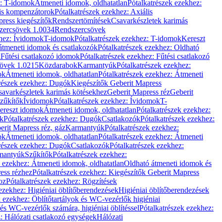
z: T-idomok
Átmeneti idomok, oldhatatlan
Pótalkatrészek ezekhez:
is kompenzátorok
Pótalkatrészek ezekhez: Axiális
ress kiegészítők
Rendszertömítések
Csavarkészletek karimás
zercsövek 1.0034
Rendszercsövek
khez: Ívidomok
T-idomok
Pótalkatrészek ezekhez: T-idomok
Kereszt
átmeneti idomok és csatlakozók
Pótalkatrészek ezekhez: Oldható
k
Fűtési csatlakozó idomok
Pótalkatrészek ezekhez: Fűtési csatlakozó
övek 1.0215
Közdarabok
Karmantyúk
Pótalkatrészek ezekhez:
ok
Átmeneti idomok, oldhatatlan
Pótalkatrészek ezekhez: Átmeneti
részek ezekhez: Dugók
Kiegészítők Geberit Mapress
savarkészletek karimás kötésekhez
Geberit Mapress réz
Geberit
Szűkítők
Ívidomok
Pótalkatrészek ezekhez: Ívidomok
T-
Kereszt idomok
Átmeneti idomok, oldhatatlan
Pótalkatrészek ezekhez:
k
Pótalkatrészek ezekhez: Dugók
Csatlakozók
Pótalkatrészek ezekhez:
erit Mapress réz, gáz
Karmantyúk
Pótalkatrészek ezekhez:
ok
Átmeneti idomok, oldhatatlan
Pótalkatrészek ezekhez: Átmeneti
részek ezekhez: Dugók
Csatlakozók
Pótalkatrészek ezekhez:
rmantyúk
Szűkítők
Pótalkatrészek ezekhez:
k ezekhez: Átmeneti idomok, oldhatatlan
Oldható átmeneti idomok és
ess rézhez
Pótalkatrészek ezekhez: Kiegészítők Geberit Mapress
oz
Pótalkatrészek ezekhez: Rögzítések
ezekhez: Higiéniai öblítőberendezések
Higiéniai öblítőberendezések
k ezekhez: Öblítőtartályok és WC-vezérlők higiéniai
 és WC-vezérlők számára, higiéniai öblítéssel
Pótalkatrészek ezekhez:
: Hálózati csatlakozó egységek
Hálózati