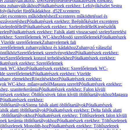
let zuhanytálcákhoz, d90
Szelepfedéllel
Pótalkatrészek ezekhez:
stra zuhanytálcákhoz
Pótalkatrészek ezekhez: Lefolyókészlet Sestra
efolyókészlet fürdőkádakhoz, d52
Excenteres
szlet excenteres működtetéshez
Excenteres működtetéssel és
ozzávezetéshez
Pótalkatrészek ezekhez: Beépítőkészlet excenteres
Szelepfedéllel
Pótalkatrészek ezekhez: Szelepfedéllel
Kiegészítők
szelep
Pótalkatrészek ezekhez: Falsík alatti visszacsapó szelep
Szerelési
ezekhez: Szerelőelemek WC-khez
Mosdó szerelőelemek
Pótalkatrészek
 Vizelde szerelőelemek
Zuhanyelemek fali
 Szerelőelemek zuhanyzókhoz és kádakhoz
Zuhanyzó válaszfal
iöntőkhöz
Szerelőelemek szerelvényekhez
Pótalkatrészek ezekhez:
hez
Szerelőelemek konzol terhelésekhez
Pótalkatrészek ezekhez:
lkatrészek ezekhez: Szerelőelemek
lemek WC-khez
Pótalkatrészek ezekhez: Szerelőelemek WC-
lde szerelőelemek
Pótalkatrészek ezekhez: Vizelde
uhany elemekhez
Rögzítésekhez
Pótalkatrészek ezekhez:
rtályok WC-khez, műanyagból
Magasra szerelt
Pótalkatrészek ezekhez:
khez, szaniterkerámia
Pótalkatrészek ezekhez: Falon kívüli
trészek ezekhez: Öblítőcsövek falon kívüli öblítőtartályokhoz
Magasra
Pótalkatrészek ezekhez:
 öblítőtartályok
Sigma falsík alatti öblítőtartályok
Pótalkatrészek
alsík alatti öblítőtartályok
Pótalkatrészek ezekhez: Delta falsík alatti
 öblítőtartályokhoz
Pótalkatrészek ezekhez: Töltőszelepek falon kívüli
epek kerámia öblítőtartályokhoz
Pótalkatrészek ezekhez: Töltőszelepek
öltőszelepek Monolith-hoz
Pótalkatrészek ezekhez: Töltőszelepek