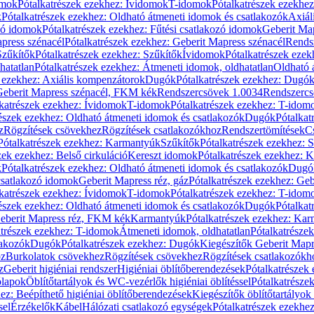
omok
Pótalkatrészek ezekhez: Ívidomok
T-idomok
Pótalkatrészek ezekhe
k
Pótalkatrészek ezekhez: Oldható átmeneti idomok és csatlakozók
Axiál
zó idomok
Pótalkatrészek ezekhez: Fűtési csatlakozó idomok
Geberit Map
press szénacél
Pótalkatrészek ezekhez: Geberit Mapress szénacél
Rends
Szűkítők
Pótalkatrészek ezekhez: Szűkítők
Ívidomok
Pótalkatrészek eze
hatatlan
Pótalkatrészek ezekhez: Átmeneti idomok, oldhatatlan
Oldható 
k ezekhez: Axiális kompenzátorok
Dugók
Pótalkatrészek ezekhez: Dugó
 Geberit Mapress szénacél, FKM kék
Rendszercsövek 1.0034
Rendszercs
katrészek ezekhez: Ívidomok
T-idomok
Pótalkatrészek ezekhez: T-idom
észek ezekhez: Oldható átmeneti idomok és csatlakozók
Dugók
Pótalkat
z
Rögzítések csövekhez
Rögzítések csatlakozókhoz
Rendszertömítések
C
Pótalkatrészek ezekhez: Karmantyúk
Szűkítők
Pótalkatrészek ezekhez: 
zek ezekhez: Belső cirkuláció
Kereszt idomok
Pótalkatrészek ezekhez: 
k
Pótalkatrészek ezekhez: Oldható átmeneti idomok és csatlakozók
Dugó
 csatlakozó idomok
Geberit Mapress réz, gáz
Pótalkatrészek ezekhez: Geb
katrészek ezekhez: Ívidomok
T-idomok
Pótalkatrészek ezekhez: T-idom
észek ezekhez: Oldható átmeneti idomok és csatlakozók
Dugók
Pótalkat
Geberit Mapress réz, FKM kék
Karmantyúk
Pótalkatrészek ezekhez: Ka
atrészek ezekhez: T-idomok
Átmeneti idomok, oldhatatlan
Pótalkatrésze
lakozók
Dugók
Pótalkatrészek ezekhez: Dugók
Kiegészítők Geberit Mapr
oz
Burkolatok csövekhez
Rögzítések csövekhez
Rögzítések csatlakozókh
z
Geberit higiéniai rendszer
Higiéniai öblítőberendezések
Pótalkatrészek 
ólapok
Öblítőtartályok és WC-vezérlők higiéniai öblítéssel
Pótalkatrésze
ez: Beépíthető higiéniai öblítőberendezések
Kiegészítők öblítőtartályok
sel
Érzékelők
Kábel
Hálózati csatlakozó egységek
Pótalkatrészek ezekhez