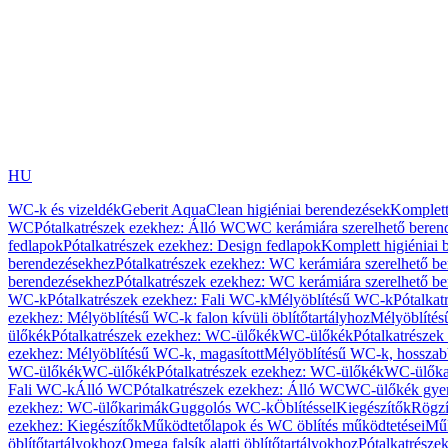
HU
WC-k és vizeldék
Geberit AquaClean higiéniai berendezések
Komplett
WC
Pótalkatrészek ezekhez: Álló WC
WC kerámiára szerelhető beren
fedlapok
Pótalkatrészek ezekhez: Design fedlapok
Komplett higiéniai
berendezésekhez
Pótalkatrészek ezekhez: WC kerámiára szerelhető b
berendezésekhez
Pótalkatrészek ezekhez: WC kerámiára szerelhető b
WC-k
Pótalkatrészek ezekhez: Fali WC-k
Mélyöblítésű WC-k
Pótalkat
ezekhez: Mélyöblítésű WC-k falon kívüli öblítőtartályhoz
Mélyöblíté
ülőkék
Pótalkatrészek ezekhez: WC-ülőkék
WC-ülőkék
Pótalkatrésze
ezekhez: Mélyöblítésű WC-k, magasított
Mélyöblítésű WC-k, hosszabb
WC-ülőkék
WC-ülőkék
Pótalkatrészek ezekhez: WC-ülőkék
WC-ülőka
Fali WC-k
Álló WC
Pótalkatrészek ezekhez: Álló WC
WC-ülőkék gye
ezekhez: WC-ülőkarimák
Guggolós WC-k
Öblítéssel
Kiegészítők
Rögzí
ezekhez: Kiegészítők
Működtetőlapok és WC öblítés működtetései
Műk
öblítőtartályokhoz
Omega falsík alatti öblítőtartályokhoz
Pótalkatrészek