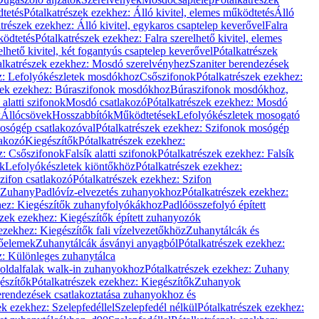
dtetés
Pótalkatrészek ezekhez: Álló kivitel, elemes működtetés
Álló
trészek ezekhez: Álló kivitel, egykaros csaptelep keverővel
Falra
ködtetés
Pótalkatrészek ezekhez: Falra szerelhető kivitel, elemes
elhető kivitel, két fogantyús csaptelep keverővel
Pótalkatrészek
alkatrészek ezekhez: Mosdó szerelvényhez
Szaniter berendezések
z: Lefolyókészletek mosdókhoz
Csőszifonok
Pótalkatrészek ezekhez:
zek ezekhez: Búraszifonok mosdókhoz
Búraszifonok mosdókhoz,
alatti szifonok
Mosdó csatlakozó
Pótalkatrészek ezekhez: Mosdó
k
Állócsövek
Hosszabbítók
Működtetések
Lefolyókészletek mosogató
osógép csatlakozóval
Pótalkatrészek ezekhez: Szifonok mosógép
lakozó
Kiegészítők
Pótalkatrészek ezekhez:
z: Csőszifonok
Falsík alatti szifonok
Pótalkatrészek ezekhez: Falsík
ők
Lefolyókészletek kiöntőkhöz
Pótalkatrészek ezekhez:
zifon csatlakozó
Pótalkatrészek ezekhez: Szifon
Zuhany
Padlóvíz-elvezetés zuhanyokhoz
Pótalkatrészek ezekhez:
hez: Kiegészítők zuhanyfolyókákhoz
Padlóösszefolyó épített
szek ezekhez: Kiegészítők épített zuhanyozók
ezekhez: Kiegészítők fali vízelvezetőkhöz
Zuhanytálcák és
lőelemek
Zuhanytálcák ásványi anyagból
Pótalkatrészek ezekhez:
z: Különleges zuhanytálca
oldalfalak walk-in zuhanyokhoz
Pótalkatrészek ezekhez: Zuhany
észítők
Pótalkatrészek ezekhez: Kiegészítők
Zuhanyok
erendezések csatlakoztatása zuhanyokhoz és
ek ezekhez: Szelepfedéllel
Szelepfedél nélkül
Pótalkatrészek ezekhez: