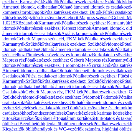
ezekhez: Karmantyúk
Szűkítők
Pótalkatrészek ezekhez: Szűkítők
Ívid
Átmeneti idomok, oldhatatlan
Oldható átmeneti idomok és csatlakozó
kompenzátorok
Dugók
Pótalkatrészek ezekhez: Dugók
Fűtési csatlako
kötésekhez
Rögzítések csövekhez
Geberit Mapress szénacél
Geberit Ma
1.0215
Közdarabok
Karmantyúk
Pótalkatrészek ezekhez: Karmantyúk
idomok
Pótalkatrészek ezekhez: Kereszt idomok
Átmeneti idomok, old
átmeneti idomok és csatlakozók
Axiális kompenzátorok
Pótalkatrésze
idomok
Geberit Mapress szénacél, FKM kék
Pótalkatrészek ezekhez:
Karmantyúk
Szűkítők
Pótalkatrészek ezekhez: Szűkítők
Ívidomok
Pótal
idomok, oldhatatlan
Oldható átmeneti idomok és csatlakozók
Pótalkatr
szénacélhoz
Tömítések csövekhez és idomokhoz
Burkolatok csövekhe
Mapress réz
Pótalkatrészek ezekhez: Geberit Mapress réz
Karmantyúk
idomok
Pótalkatrészek ezekhez: T-idomok
Belső cirkuláció
Pótalkatrés
Átmeneti idomok, oldhatatlan
Oldható átmeneti idomok és csatlakozó
Csatlakozók
Fűtési csatlakozó idomok
Pótalkatrészek ezekhez: Fűtési
Karmantyúk
Szűkítők
Pótalkatrészek ezekhez: Szűkítők
Ívidomok
Pótal
idomok, oldhatatlan
Oldható átmeneti idomok és csatlakozók
Pótalkatr
Csatlakozók
Geberit Mapress réz, FKM kék
Pótalkatrészek ezekhez: 
Szűkítők
Ívidomok
Pótalkatrészek ezekhez: Ívidomok
T-idomok
Pótalk
csatlakozók
Pótalkatrészek ezekhez: Oldható átmeneti idomok és csat
rézhez
Szigetelések csatlakozókhoz
Tömítések csövekhez és idomokh
csatlakozókhoz
Rendszertömítések
Csavarkészletek karimás kötésekhe
tartozékai
Érzékelők
Kábel
Térfogatáram korlátozó
Burkolatok és takar
öblítéssel
Beépíthető higiéniai öblítőberendezések
Pótalkatrészek ezekh
Kiegészítők öblítőtartályok és WC-vezérlők számára, higiéniai öblítés