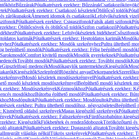
öntőkhöz
Bűzzárak
Pótalkatrészek ezekhez: Bűzzárak
Csatlakozókönyök
etek
Pótalkatrészek ezekhez: Csatlakozó készletek
Öblítőcső toldók
Pótal
 és zárókupakok
Átmeneti idomok és csatlakozók
Lefolyókészletek vize
szifonok
Pótalkatrészek ezekhez: Csigaszifonok
Falsík alatti szifonok
Pót
 ezekhez: Öblítőcsövek és öblítőcső toldók
Szifon csatlakozó
Pótalkatrés
idékhez
Pótalkatrészek ezekhez: Lefolyókészletek bidékhez
Csőszifonok
toldatos karimák
Pótalkatrészek ezekhez: Hegtoldatos karimák
Mosdóka
nyhez
Pótalkatrészek ezekhez: Mosdók szekrényhez
Pultra ültethető m
lig beépíthető mosdók
Pótalkatrészek ezekhez: Félig beépíthető mosdók
Sarokmosdó
Comfort kivitelű mosdók
Mosdók gyerekeknek
Pótalkatré
őmedencék
További mosdók
Pótalkatrészek ezekhez: További mosdók
Kiö
e
Gipszfelfogó medencék
Mosdókagylók tantermekhez
Kiegészítők
Mosdó
takarók
Kiegészítők
Szelepfedél
Rögzítési anyag
Dekorpanelek
Szerelőko
szekrénnyel
Mosdó készletek mosdószekrénnyel
Pótalkatrészek ezekhe
thető mosdó készletek mosdószekrénnyel
Beépíthető mosdó készletek m
ek ezekhez: Mosdószekrények
Kézmosókhoz
Pótalkatrészek ezekhez: 
edencés mosdókhoz
Bútorba építhető mosdó
Pótalkatrészek ezekhez: Bút
ókhoz
Mosdópultok
Pótalkatrészek ezekhez: Mosdópultok
Pultra ültethet
atrészek ezekhez: Pultra ültethető mosdóhoz, négyszögletes
Beépíthető
z: Kisméretű oldalsó szekrények
Magas kiegészítő szekrények
Pótalkatr
rények
Pótalkatrészek ezekhez: Faliszekrények
Fürdőszobabútor-kiegész
 ezekhez: Kiegészítők
Fiókbetétek és rendeződobozok
Törölközőtartó és 
oló aljzatok
Pótalkatrészek ezekhez: Dugaszoló aljzatok
További kiegés
al
Integrált világítás nélkül
Tükrös szekrények
Pótalkatrészek ezekhez: 
lágítás nélkül
Kiegészítők
Világítótestek
Fogantyúk
További kiegészítők
D