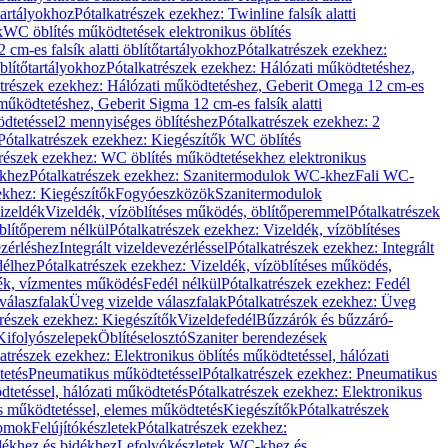
őtartályokhoz
Pótalkatrészek ezekhez: Twinline falsík alatti
k
WC öblítés működtetések elektronikus öblítés
cm-es falsík alatti öblítőtartályokhoz
Pótalkatrészek ezekhez:
blítőtartályokhoz
Pótalkatrészek ezekhez: Hálózati működtetéshez,
atrészek ezekhez: Hálózati működtetéshez, Geberit Omega 12 cm-es
űködtetéshez, Geberit Sigma 12 cm-es falsík alatti
dtetéssel
2 mennyiséges öblítéshez
Pótalkatrészek ezekhez: 2
Pótalkatrészek ezekhez: Kiegészítők WC öblítés
trészek ezekhez: WC öblítés működtetésekhez elektronikus
khez
Pótalkatrészek ezekhez: Szanitermodulok WC-khez
Fali WC-
ekhez: Kiegészítők
Fogyóeszközök
Szanitermodulok
izeldék
Vizeldék, vízöblítéses működés, öblítőperemmel
Pótalkatrészek
blítőperem nélkül
Pótalkatrészek ezekhez: Vizeldék, vízöblítéses
ezérléshez
Integrált vizeldevezérléssel
Pótalkatrészek ezekhez: Integrált
délhez
Pótalkatrészek ezekhez: Vizeldék, vízöblítéses működés,
dék, vízmentes működés
Fedél nélkül
Pótalkatrészek ezekhez: Fedél
válaszfalak
Üveg vizelde válaszfalak
Pótalkatrészek ezekhez: Üveg
trészek ezekhez: Kiegészítők
Vizeldefedél
Bűzzárók és bűzzáró-
Kifolyószelepek
Öblítéselosztó
Szaniter berendezések
atrészek ezekhez: Elektronikus öblítés működtetéssel, hálózati
tetés
Pneumatikus működtetéssel
Pótalkatrészek ezekhez: Pneumatikus
dtetéssel, hálózati működtetés
Pótalkatrészek ezekhez: Elektronikus
és működtetéssel, elemes működtetés
Kiegészítők
Pótalkatrészek
domok
Felújítókészletek
Pótalkatrészek ezekhez:
dékhez és bidékhez
Lefolyókészletek WC-khez és