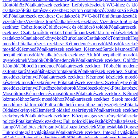
kiöntőkhöz
Pótalkatrészek ezekhez: Lefolyókészletek WC-khez és ki
csatlakozó
Pótalkatrészek ezekhez: Szifon csatlakozó
Csatlakozó készl
ből
Pótalkatrészek ezekhez: Csatlakozók PVC-ből
Tömítőmandzsetták
vizeldékhez
Vizeldeszifon
Pótalkatrészek ezekhez: Vizeldeszifon
Csiga
ezekhez: Csőszifonok
Öblítőcsövek és öblítőcső toldók
Pótalkatrészek
ezekhez: Csatlakozókönyökök
Tömítőmandzsetták
Lefolyókészletek b
csatlakozó
Csatlakozókönyökök
Burkolatok
Csatlakozók
Tömítések
Heg
mosdók
Pótalkatrészek ezekhez: Kétmedencés mosdók
Mosdók szekré
mosdók
Kézmosó
Pótalkatrészek ezekhez: Kézmosó
Sarok kézmosó
Fé
beépíthető mosdók
Pótalkatrészek ezekhez: Alulról beépíthető mosdók
gyerekeknek
Mosdók
Öblítőmedencék
Pótalkatrészek ezekhez: Öblít
Kiöntők
Többcélú medence
Pótalkatrészek ezekhez: Többcélú medenc
szifontakaró
Mosdólábak
Szifontakarók
Pótalkatrészek ezekhez: Szifon
mosdószekrénnyel
Pótalkatrészek ezekhez: Kézmosó készletek mosdó
készletek mosdószekrénnyel
Pótalkatrészek ezekhez: Szekrénybe épí
mosdószekrénnyel
Fürdőszobabútorok
Mosdószekrények
Pótalkatrész
Mosdókhoz
Kétmedencés mosdókhoz
Pótalkatrészek ezekhez: Kétm
kézmosókhoz
Sarok mosdókhoz
Pótalkatrészek ezekhez: Sarok mosd
mosdóhoz, tálformájú
Pultra ültethető mosdóhoz, négyszögletes
Pótalk
Oldalszekrények
Kisméretű oldalsó szekrények
Pótalkatrészek ezekhe
szekrények
Pótalkatrészek ezekhez: Középmagas szekrények
Faliszek
polcok
Pótalkatrészek ezekhez: Fali polcok
Kiegészítők
Pótalkatrészek
kampó
Világítótestek
Fogantyúk
Lábazatkészletek
Mágnestáblák
Dugasz
Tükrök
Integrált világítással
Pótalkatrészek ezekhez: Integrált világításs
világítással
Integrált világítás nélkül
Pótalkatrészek ezekhez: Integrált vi