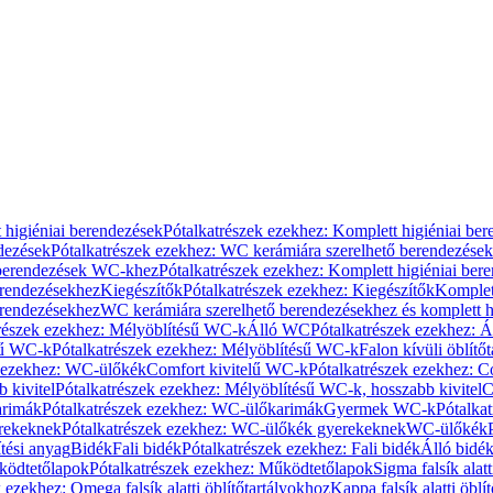
 higiéniai berendezések
Pótalkatrészek ezekhez: Komplett higiéniai be
dezések
Pótalkatrészek ezekhez: WC kerámiára szerelhető berendezések
 berendezések WC-khez
Pótalkatrészek ezekhez: Komplett higiéniai be
erendezésekhez
Kiegészítők
Pótalkatrészek ezekhez: Kiegészítők
Komplet
erendezésekhez
WC kerámiára szerelhető berendezésekhez és komplett h
részek ezekhez: Mélyöblítésű WC-k
Álló WC
Pótalkatrészek ezekhez: 
sű WC-k
Pótalkatrészek ezekhez: Mélyöblítésű WC-k
Falon kívüli öblítő
k ezekhez: WC-ülőkék
Comfort kivitelű WC-k
Pótalkatrészek ezekhez: C
 kivitel
Pótalkatrészek ezekhez: Mélyöblítésű WC-k, hosszabb kivitel
C
rimák
Pótalkatrészek ezekhez: WC-ülőkarimák
Gyermek WC-k
Pótalka
rekeknek
Pótalkatrészek ezekhez: WC-ülőkék gyerekeknek
WC-ülőkék
tési anyag
Bidék
Fali bidék
Pótalkatrészek ezekhez: Fali bidék
Álló bidé
ödtetőlapok
Pótalkatrészek ezekhez: Működtetőlapok
Sigma falsík alatt
 ezekhez: Omega falsík alatti öblítőtartályokhoz
Kappa falsík alatti öblí