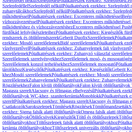
Szelepfedél nélkül
Szelepfedél
Pótalkatrészek ezekhez: Szelepfedél
Lef
Szelepfedéllel
Szelepfedél nélkül
Pótalkatrészek ezekhez: Szelepfedél 
zuhanytálcákhoz
Szelepfedél nélkül
Pótalkatrészek ezekhez: Szelepfed
működtetéssel
Pótalkatrészek ezekhez: Excenteres működtetéssel
Beépí
vízhozzávezetéssel
Pótalkatrészek ezekhez: Excenteres működtetéssel 
működtetéshez és vízhozzávezetéshez
Excenteres működtetéssel Push
fürdőkád lefolyókészleteihez
Pótalkatrészek ezekhez: Kiegészítők fürd
rendszerek és öblítőrendszerek
Geberit Duofix
Szerelőelemek
Pótalkat
ezekhez: Mosdó szerelőelemek
Bidé szerelőelemek
Pótalkatrészek eze
vízelvezetővel
Pótalkatrészek ezekhez: Zuhanyelemek fali vízelvezető
szerelőelemek
Pótalkatrészek ezekhez: Zuhanyzó válaszfal szerelőele
Szerelőelemek szerelvényekhez
Szerelőelemek mosó- és mosogatógé
Szerelőelemek konzol terhelésekhez
Szerelőelemek mosogató
Pótalkat
tárolókhoz
Kiegészítők
Pótalkatrészek ezekhez: Kiegészítők
Geberit K
khez
Mosdó szerelőelemek
Pótalkatrészek ezekhez: Mosdó szerelőele
szerelőelemek
Zuhanyelemek
Pótalkatrészek ezekhez: Zuhanyelemek
K
Rögzítésekhez
Falon kívüli öblítőtartályok
Falon kívüli öblítőtartály
Magasra szerelt
Alacsony és félmagas elhelyezésű
Pótalkatrészek ezek
öblítőtartályok WC-khez, szaniterkerámia
Monoblokk
Pótalkatrészek 
szerelt
Pótalkatrészek ezekhez: Magasra szerelt
Alacsony és félmagas e
Csatlakozók
Sarokszelepek
Tömítések
Rögzítések
Tömítőmandzsetták
S
ezekhez: Sigma falsík alatti öblítőtartályok
Omega falsík alatti öblítőta
öblítőtartályok
Öblítőcsövek
Kiegészítők
Töltő és öblítőszelepek
Töltős
öblítőtartályokhoz
Töltőszelepek falsík alatti öblítőtartályokhoz
Pótalka
kerámia öblítőtartályokhoz
Töltőszelepek univerzális öblítőtartályokho