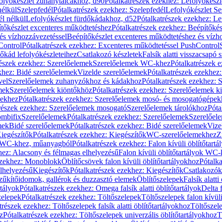
olyókészlet zuhanytálcákhoz, d90
Pótalkatrészek ezekhez: Lefolyókész
nélkül
Szelepfedél
Pótalkatrészek ezekhez: Szelepfedél
Lefolyókészlet Se
él nélkül
Lefolyókészlet fürdőkádakhoz, d52
Pótalkatrészek ezekhez: L
tőkészlet excenteres működtetéshez
Pótalkatrészek ezekhez: Beépítőké
és vízhozzávezetéssel
Beépítőkészlet excenteres működtetéshez és vízh
Control
Pótalkatrészek ezekhez: Excenteres működtetéssel PushControl
őkád lefolyókészleteihez
Csatlakozó készletek
Falsík alatti visszacsapó 
részek ezekhez: Szerelőelemek
Szerelőelemek WC-khez
Pótalkatrészek 
khez: Bidé szerelőelemek
Vizelde szerelőelemek
Pótalkatrészek ezekhez:
vel
Szerelőelemek zuhanyzókhoz és kádakhoz
Pótalkatrészek ezekhez:
mek
Szerelőelemek kiöntőkhöz
Pótalkatrészek ezekhez: Szerelőelemek k
pekhez
Pótalkatrészek ezekhez: Szerelőelemek mosó- és mosogatógépek
részek ezekhez: Szerelőelemek mosogató
Szerelőelemek tárolókhoz
Póta
ombifix
Szerelőelemek
Pótalkatrészek ezekhez: Szerelőelemek
Szerelőe
mek
Bidé szerelőelemek
Pótalkatrészek ezekhez: Bidé szerelőelemek
Vize
iegészítők
Pótalkatrészek ezekhez: Kiegészítők
WC-szerelőelemekhez
Z
ok WC-khez, műanyagból
Pótalkatrészek ezekhez: Falon kívüli öblítőta
hez: Alacsony és félmagas elhelyezésű
Falon kívüli öblítőtartályok WC-
ezekhez: Monoblokk
Öblítőcsövek falon kívüli öblítőtartályokhoz
Pótalka
lhelyezésű
Kiegészítők
Pótalkatrészek ezekhez: Kiegészítők
Csatlakozók
zűkítőidomok, gallérok és duzzasztó elemek
Öblítőszelepek
Falsík alatti
rtályok
Pótalkatrészek ezekhez: Omega falsík alatti öblítőtartályok
Delta f
zelepek
Pótalkatrészek ezekhez: Töltőszelepek
Töltőszelepek falon kívüli
trészek ezekhez: Töltőszelepek falsík alatti öblítőtartályokhoz
Töltőszel
z
Pótalkatrészek ezekhez: Töltőszelepek univerzális öblítőtartályokhoz
T