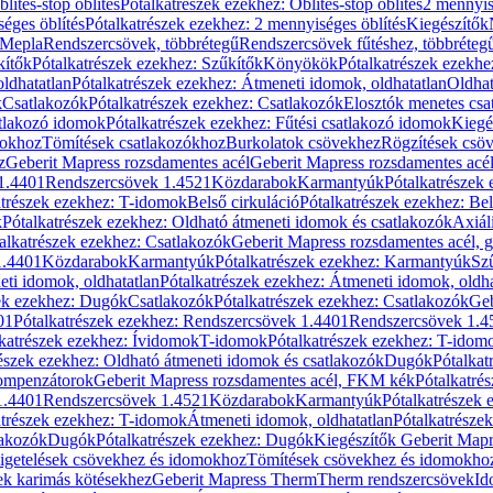
blítés-stop öblítés
Pótalkatrészek ezekhez: Öblítés-stop öblítés
2 mennyis
éges öblítés
Pótalkatrészek ezekhez: 2 mennyiséges öblítés
Kiegészítők
 Mepla
Rendszercsövek, többrétegű
Rendszercsövek fűtéshez, többréteg
kítők
Pótalkatrészek ezekhez: Szűkítők
Könyökök
Pótalkatrészek ezekh
ldhatatlan
Pótalkatrészek ezekhez: Átmeneti idomok, oldhatatlan
Oldhat
k
Csatlakozók
Pótalkatrészek ezekhez: Csatlakozók
Elosztók menetes csa
atlakozó idomok
Pótalkatrészek ezekhez: Fűtési csatlakozó idomok
Kiegé
mokhoz
Tömítések csatlakozókhoz
Burkolatok csövekhez
Rögzítések csö
z
Geberit Mapress rozsdamentes acél
Geberit Mapress rozsdamentes acé
 1.4401
Rendszercsövek 1.4521
Közdarabok
Karmantyúk
Pótalkatrészek
atrészek ezekhez: T-idomok
Belső cirkuláció
Pótalkatrészek ezekhez: Bel
k
Pótalkatrészek ezekhez: Oldható átmeneti idomok és csatlakozók
Axiál
alkatrészek ezekhez: Csatlakozók
Geberit Mapress rozsdamentes acél, 
1.4401
Közdarabok
Karmantyúk
Pótalkatrészek ezekhez: Karmantyúk
Sz
ti idomok, oldhatatlan
Pótalkatrészek ezekhez: Átmeneti idomok, oldha
ek ezekhez: Dugók
Csatlakozók
Pótalkatrészek ezekhez: Csatlakozók
Geb
01
Pótalkatrészek ezekhez: Rendszercsövek 1.4401
Rendszercsövek 1.4
katrészek ezekhez: Ívidomok
T-idomok
Pótalkatrészek ezekhez: T-idom
észek ezekhez: Oldható átmeneti idomok és csatlakozók
Dugók
Pótalkat
kompenzátorok
Geberit Mapress rozsdamentes acél, FKM kék
Pótalkatré
1.4401
Rendszercsövek 1.4521
Közdarabok
Karmantyúk
Pótalkatrészek
atrészek ezekhez: T-idomok
Átmeneti idomok, oldhatatlan
Pótalkatrésze
lakozók
Dugók
Pótalkatrészek ezekhez: Dugók
Kiegészítők Geberit Mapr
igetelések csövekhez és idomokhoz
Tömítések csövekhez és idomokho
ek karimás kötésekhez
Geberit Mapress Therm
Therm rendszercsövek
Id