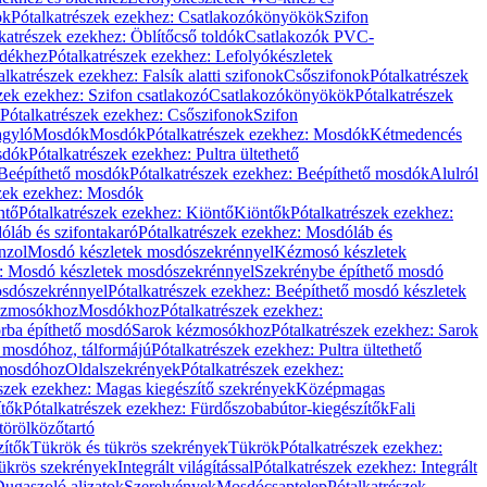
ök
Pótalkatrészek ezekhez: Csatlakozókönyökök
Szifon
katrészek ezekhez: Öblítőcső toldók
Csatlakozók PVC-
ldékhez
Pótalkatrészek ezekhez: Lefolyókészletek
alkatrészek ezekhez: Falsík alatti szifonok
Csőszifonok
Pótalkatrészek
zek ezekhez: Szifon csatlakozó
Csatlakozókönyökök
Pótalkatrészek
Pótalkatrészek ezekhez: Csőszifonok
Szifon
gyló
Mosdók
Mosdók
Pótalkatrészek ezekhez: Mosdók
Kétmedencés
osdók
Pótalkatrészek ezekhez: Pultra ültethető
Beépíthető mosdók
Pótalkatrészek ezekhez: Beépíthető mosdók
Alulról
szek ezekhez: Mosdók
ntő
Pótalkatrészek ezekhez: Kiöntő
Kiöntők
Pótalkatrészek ezekhez:
láb és szifontakaró
Pótalkatrészek ezekhez: Mosdóláb és
nzol
Mosdó készletek mosdószekrénnyel
Kézmosó készletek
z: Mosdó készletek mosdószekrénnyel
Szekrénybe építhető mosdó
osdószekrénnyel
Pótalkatrészek ezekhez: Beépíthető mosdó készletek
Kézmosókhoz
Mosdókhoz
Pótalkatrészek ezekhez:
orba építhető mosdó
Sarok kézmosókhoz
Pótalkatrészek ezekhez: Sarok
ő mosdóhoz, tálformájú
Pótalkatrészek ezekhez: Pultra ültethető
 mosdóhoz
Oldalszekrények
Pótalkatrészek ezekhez:
észek ezekhez: Magas kiegészítő szekrények
Középmagas
ítők
Pótalkatrészek ezekhez: Fürdőszobabútor-kiegészítők
Fali
törölközőtartó
zítők
Tükrök és tükrös szekrények
Tükrök
Pótalkatrészek ezekhez:
Tükrös szekrények
Integrált világítással
Pótalkatrészek ezekhez: Integrált
ugaszoló aljzatok
Szerelvények
Mosdócsaptelep
Pótalkatrészek