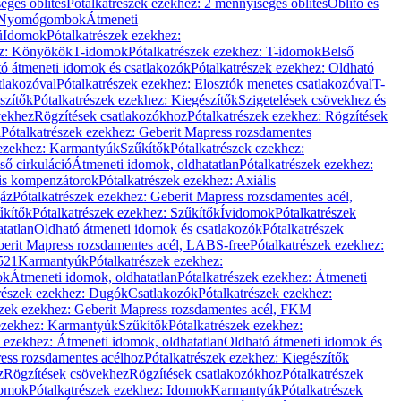
éges öblítés
Pótalkatrészek ezekhez: 2 mennyiséges öblítés
Öblítő és
Nyomógombok
Átmeneti
ű
Idomok
Pótalkatrészek ezekhez:
ez: Könyökök
T-idomok
Pótalkatrészek ezekhez: T-idomok
Belső
ó átmeneti idomok és csatlakozók
Pótalkatrészek ezekhez: Oldható
tlakozóval
Pótalkatrészek ezekhez: Elosztók menetes csatlakozóval
T-
szítők
Pótalkatrészek ezekhez: Kiegészítők
Szigetelések csövekhez és
vekhez
Rögzítések csatlakozókhoz
Pótalkatrészek ezekhez: Rögzítések
l
Pótalkatrészek ezekhez: Geberit Mapress rozsdamentes
 ezekhez: Karmantyúk
Szűkítők
Pótalkatrészek ezekhez:
ső cirkuláció
Átmeneti idomok, oldhatatlan
Pótalkatrészek ezekhez:
is kompenzátorok
Pótalkatrészek ezekhez: Axiális
gáz
Pótalkatrészek ezekhez: Geberit Mapress rozsdamentes acél,
űkítők
Pótalkatrészek ezekhez: Szűkítők
Ívidomok
Pótalkatrészek
tatlan
Oldható átmeneti idomok és csatlakozók
Pótalkatrészek
erit Mapress rozsdamentes acél, LABS-free
Pótalkatrészek ezekhez:
521
Karmantyúk
Pótalkatrészek ezekhez:
ok
Átmeneti idomok, oldhatatlan
Pótalkatrészek ezekhez: Átmeneti
részek ezekhez: Dugók
Csatlakozók
Pótalkatrészek ezekhez:
szek ezekhez: Geberit Mapress rozsdamentes acél, FKM
 ezekhez: Karmantyúk
Szűkítők
Pótalkatrészek ezekhez:
k ezekhez: Átmeneti idomok, oldhatatlan
Oldható átmeneti idomok és
ess rozsdamentes acélhoz
Pótalkatrészek ezekhez: Kiegészítők
z
Rögzítések csövekhez
Rögzítések csatlakozókhoz
Pótalkatrészek
omok
Pótalkatrészek ezekhez: Idomok
Karmantyúk
Pótalkatrészek