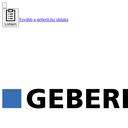
Tovább a geberit.hu oldalra
Listáim