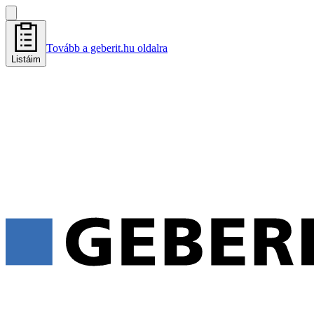
Tovább a geberit.hu oldalra
Listáim