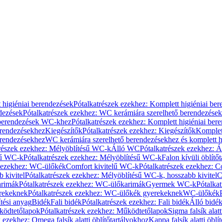
 higiéniai berendezések
Pótalkatrészek ezekhez: Komplett higiéniai be
dezések
Pótalkatrészek ezekhez: WC kerámiára szerelhető berendezések
 berendezések WC-khez
Pótalkatrészek ezekhez: Komplett higiéniai be
erendezésekhez
Kiegészítők
Pótalkatrészek ezekhez: Kiegészítők
Komplet
erendezésekhez
WC kerámiára szerelhető berendezésekhez és komplett h
részek ezekhez: Mélyöblítésű WC-k
Álló WC
Pótalkatrészek ezekhez: 
sű WC-k
Pótalkatrészek ezekhez: Mélyöblítésű WC-k
Falon kívüli öblítő
k ezekhez: WC-ülőkék
Comfort kivitelű WC-k
Pótalkatrészek ezekhez: C
 kivitel
Pótalkatrészek ezekhez: Mélyöblítésű WC-k, hosszabb kivitel
C
rimák
Pótalkatrészek ezekhez: WC-ülőkarimák
Gyermek WC-k
Pótalka
rekeknek
Pótalkatrészek ezekhez: WC-ülőkék gyerekeknek
WC-ülőkék
tési anyag
Bidék
Fali bidék
Pótalkatrészek ezekhez: Fali bidék
Álló bidé
ödtetőlapok
Pótalkatrészek ezekhez: Működtetőlapok
Sigma falsík alatt
 ezekhez: Omega falsík alatti öblítőtartályokhoz
Kappa falsík alatti öblí