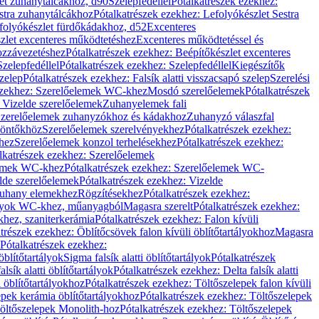
let zuhanytálcákhoz, d90
Szelepfedéllel
Pótalkatrészek ezekhez:
stra zuhanytálcákhoz
Pótalkatrészek ezekhez: Lefolyókészlet Sestra
efolyókészlet fürdőkádakhoz, d52
Excenteres
szlet excenteres működtetéshez
Excenteres működtetéssel és
ozzávezetéshez
Pótalkatrészek ezekhez: Beépítőkészlet excenteres
Szelepfedéllel
Pótalkatrészek ezekhez: Szelepfedéllel
Kiegészítők
szelep
Pótalkatrészek ezekhez: Falsík alatti visszacsapó szelep
Szerelési
ezekhez: Szerelőelemek WC-khez
Mosdó szerelőelemek
Pótalkatrészek
 Vizelde szerelőelemek
Zuhanyelemek fali
 Szerelőelemek zuhanyzókhoz és kádakhoz
Zuhanyzó válaszfal
iöntőkhöz
Szerelőelemek szerelvényekhez
Pótalkatrészek ezekhez:
hez
Szerelőelemek konzol terhelésekhez
Pótalkatrészek ezekhez:
lkatrészek ezekhez: Szerelőelemek
lemek WC-khez
Pótalkatrészek ezekhez: Szerelőelemek WC-
lde szerelőelemek
Pótalkatrészek ezekhez: Vizelde
uhany elemekhez
Rögzítésekhez
Pótalkatrészek ezekhez:
rtályok WC-khez, műanyagból
Magasra szerelt
Pótalkatrészek ezekhez:
khez, szaniterkerámia
Pótalkatrészek ezekhez: Falon kívüli
trészek ezekhez: Öblítőcsövek falon kívüli öblítőtartályokhoz
Magasra
Pótalkatrészek ezekhez:
 öblítőtartályok
Sigma falsík alatti öblítőtartályok
Pótalkatrészek
alsík alatti öblítőtartályok
Pótalkatrészek ezekhez: Delta falsík alatti
 öblítőtartályokhoz
Pótalkatrészek ezekhez: Töltőszelepek falon kívüli
epek kerámia öblítőtartályokhoz
Pótalkatrészek ezekhez: Töltőszelepek
öltőszelepek Monolith-hoz
Pótalkatrészek ezekhez: Töltőszelepek