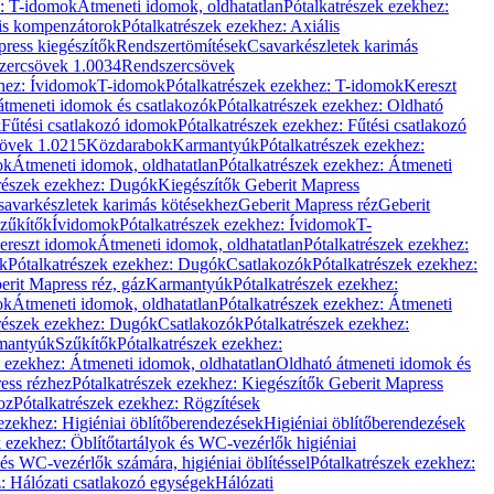
z: T-idomok
Átmeneti idomok, oldhatatlan
Pótalkatrészek ezekhez:
is kompenzátorok
Pótalkatrészek ezekhez: Axiális
ress kiegészítők
Rendszertömítések
Csavarkészletek karimás
zercsövek 1.0034
Rendszercsövek
khez: Ívidomok
T-idomok
Pótalkatrészek ezekhez: T-idomok
Kereszt
átmeneti idomok és csatlakozók
Pótalkatrészek ezekhez: Oldható
k
Fűtési csatlakozó idomok
Pótalkatrészek ezekhez: Fűtési csatlakozó
övek 1.0215
Közdarabok
Karmantyúk
Pótalkatrészek ezekhez:
ok
Átmeneti idomok, oldhatatlan
Pótalkatrészek ezekhez: Átmeneti
részek ezekhez: Dugók
Kiegészítők Geberit Mapress
savarkészletek karimás kötésekhez
Geberit Mapress réz
Geberit
Szűkítők
Ívidomok
Pótalkatrészek ezekhez: Ívidomok
T-
Kereszt idomok
Átmeneti idomok, oldhatatlan
Pótalkatrészek ezekhez:
k
Pótalkatrészek ezekhez: Dugók
Csatlakozók
Pótalkatrészek ezekhez:
erit Mapress réz, gáz
Karmantyúk
Pótalkatrészek ezekhez:
ok
Átmeneti idomok, oldhatatlan
Pótalkatrészek ezekhez: Átmeneti
részek ezekhez: Dugók
Csatlakozók
Pótalkatrészek ezekhez:
rmantyúk
Szűkítők
Pótalkatrészek ezekhez:
k ezekhez: Átmeneti idomok, oldhatatlan
Oldható átmeneti idomok és
ess rézhez
Pótalkatrészek ezekhez: Kiegészítők Geberit Mapress
oz
Pótalkatrészek ezekhez: Rögzítések
ezekhez: Higiéniai öblítőberendezések
Higiéniai öblítőberendezések
k ezekhez: Öblítőtartályok és WC-vezérlők higiéniai
 és WC-vezérlők számára, higiéniai öblítéssel
Pótalkatrészek ezekhez:
: Hálózati csatlakozó egységek
Hálózati