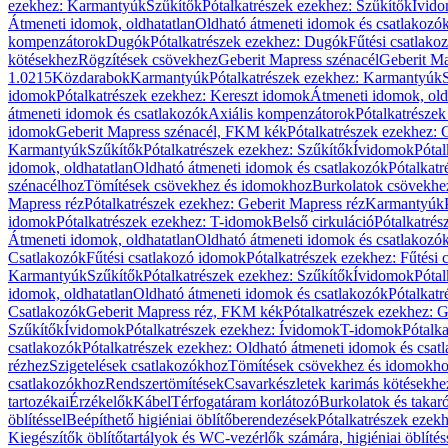
ezekhez: Karmantyúk
Szűkítők
Pótalkatrészek ezekhez: Szűkítők
Ívid
Átmeneti idomok, oldhatatlan
Oldható átmeneti idomok és csatlakozó
kompenzátorok
Dugók
Pótalkatrészek ezekhez: Dugók
Fűtési csatlako
kötésekhez
Rögzítések csövekhez
Geberit Mapress szénacél
Geberit Ma
1.0215
Közdarabok
Karmantyúk
Pótalkatrészek ezekhez: Karmantyúk
idomok
Pótalkatrészek ezekhez: Kereszt idomok
Átmeneti idomok, old
átmeneti idomok és csatlakozók
Axiális kompenzátorok
Pótalkatrésze
idomok
Geberit Mapress szénacél, FKM kék
Pótalkatrészek ezekhez:
Karmantyúk
Szűkítők
Pótalkatrészek ezekhez: Szűkítők
Ívidomok
Pótal
idomok, oldhatatlan
Oldható átmeneti idomok és csatlakozók
Pótalkatr
szénacélhoz
Tömítések csövekhez és idomokhoz
Burkolatok csövekhe
Mapress réz
Pótalkatrészek ezekhez: Geberit Mapress réz
Karmantyúk
idomok
Pótalkatrészek ezekhez: T-idomok
Belső cirkuláció
Pótalkatrés
Átmeneti idomok, oldhatatlan
Oldható átmeneti idomok és csatlakozó
Csatlakozók
Fűtési csatlakozó idomok
Pótalkatrészek ezekhez: Fűtési
Karmantyúk
Szűkítők
Pótalkatrészek ezekhez: Szűkítők
Ívidomok
Pótal
idomok, oldhatatlan
Oldható átmeneti idomok és csatlakozók
Pótalkatr
Csatlakozók
Geberit Mapress réz, FKM kék
Pótalkatrészek ezekhez: 
Szűkítők
Ívidomok
Pótalkatrészek ezekhez: Ívidomok
T-idomok
Pótalk
csatlakozók
Pótalkatrészek ezekhez: Oldható átmeneti idomok és csat
rézhez
Szigetelések csatlakozókhoz
Tömítések csövekhez és idomokh
csatlakozókhoz
Rendszertömítések
Csavarkészletek karimás kötésekhe
tartozékai
Érzékelők
Kábel
Térfogatáram korlátozó
Burkolatok és takar
öblítéssel
Beépíthető higiéniai öblítőberendezések
Pótalkatrészek ezekh
Kiegészítők öblítőtartályok és WC-vezérlők számára, higiéniai öblítés