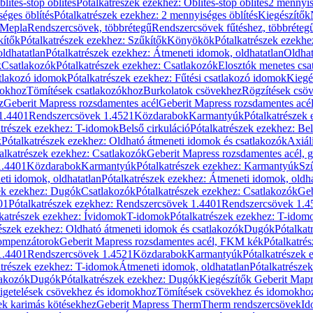
blítés-stop öblítés
Pótalkatrészek ezekhez: Öblítés-stop öblítés
2 mennyis
éges öblítés
Pótalkatrészek ezekhez: 2 mennyiséges öblítés
Kiegészítők
 Mepla
Rendszercsövek, többrétegű
Rendszercsövek fűtéshez, többréteg
kítők
Pótalkatrészek ezekhez: Szűkítők
Könyökök
Pótalkatrészek ezekh
ldhatatlan
Pótalkatrészek ezekhez: Átmeneti idomok, oldhatatlan
Oldhat
k
Csatlakozók
Pótalkatrészek ezekhez: Csatlakozók
Elosztók menetes csa
atlakozó idomok
Pótalkatrészek ezekhez: Fűtési csatlakozó idomok
Kiegé
mokhoz
Tömítések csatlakozókhoz
Burkolatok csövekhez
Rögzítések csö
z
Geberit Mapress rozsdamentes acél
Geberit Mapress rozsdamentes acé
 1.4401
Rendszercsövek 1.4521
Közdarabok
Karmantyúk
Pótalkatrészek
atrészek ezekhez: T-idomok
Belső cirkuláció
Pótalkatrészek ezekhez: Bel
k
Pótalkatrészek ezekhez: Oldható átmeneti idomok és csatlakozók
Axiál
alkatrészek ezekhez: Csatlakozók
Geberit Mapress rozsdamentes acél, 
1.4401
Közdarabok
Karmantyúk
Pótalkatrészek ezekhez: Karmantyúk
Sz
ti idomok, oldhatatlan
Pótalkatrészek ezekhez: Átmeneti idomok, oldha
ek ezekhez: Dugók
Csatlakozók
Pótalkatrészek ezekhez: Csatlakozók
Geb
01
Pótalkatrészek ezekhez: Rendszercsövek 1.4401
Rendszercsövek 1.4
katrészek ezekhez: Ívidomok
T-idomok
Pótalkatrészek ezekhez: T-idom
észek ezekhez: Oldható átmeneti idomok és csatlakozók
Dugók
Pótalkat
kompenzátorok
Geberit Mapress rozsdamentes acél, FKM kék
Pótalkatré
1.4401
Rendszercsövek 1.4521
Közdarabok
Karmantyúk
Pótalkatrészek
atrészek ezekhez: T-idomok
Átmeneti idomok, oldhatatlan
Pótalkatrésze
lakozók
Dugók
Pótalkatrészek ezekhez: Dugók
Kiegészítők Geberit Mapr
igetelések csövekhez és idomokhoz
Tömítések csövekhez és idomokho
ek karimás kötésekhez
Geberit Mapress Therm
Therm rendszercsövek
Id