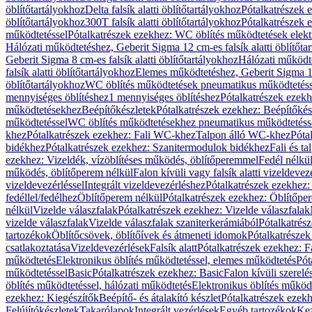
öblítőtartályokhoz
Delta falsík alatti öblítőtartályokhoz
Pótalkatrészek e
öblítőtartályokhoz
300T falsík alatti öblítőtartályokhoz
Pótalkatrészek e
működtetéssel
Pótalkatrészek ezekhez: WC öblítés működtetések elekt
Hálózati működtetéshez, Geberit Sigma 12 cm-es falsík alatti öblítőta
Geberit Sigma 8 cm-es falsík alatti öblítőtartályokhoz
Hálózati működte
falsík alatti öblítőtartályokhoz
Elemes működtetéshez, Geberit Sigma 12 
öblítőtartályokhoz
WC öblítés működtetések pneumatikus működtetéss
mennyiséges öblítéshez
1 mennyiséges öblítéshez
Pótalkatrészek ezekh
működtetésekhez
Beépítőkészletek
Pótalkatrészek ezekhez: Beépítőkés
működtetéssel
WC öblítés működtetésekhez pneumatikus működtetéss
khez
Pótalkatrészek ezekhez: Fali WC-khez
Talpon álló WC-khez
Póta
bidékhez
Pótalkatrészek ezekhez: Szanitermodulok bidékhez
Fali és t
ezekhez: Vizeldék, vízöblítéses működés, öblítőperemmel
Fedél nélkü
működés, öblítőperem nélkül
Falon kívüli vagy falsík alatti vizeldevez
vizeldevezérléssel
Integrált vizeldevezérléshez
Pótalkatrészek ezekhez: 
fedéllel/fedélhez
Öblítőperem nélkül
Pótalkatrészek ezekhez: Öblítőpe
nélkül
Vizelde válaszfalak
Pótalkatrészek ezekhez: Vizelde válaszfalak
vizelde válaszfalak
Vizelde válaszfalak szaniterkerámiából
Pótalkatrés
tartozékok
Öblítőcsövek, öblítőívek és átmeneti idomok
Pótalkatrészek
csatlakoztatása
Vizeldevezérlések
Falsík alatt
Pótalkatrészek ezekhez: Fa
működtetés
Elektronikus öblítés működtetéssel, elemes működtetés
Pót
működtetéssel
Basic
Pótalkatrészek ezekhez: Basic
Falon kívüli szerelé
öblítés működtetéssel, hálózati működtetés
Elektronikus öblítés működ
ezekhez: Kiegészítők
Beépítő- és átalakító készlet
Pótalkatrészek ezekhe
Felújítókészletek
Takarólapok
Integrált vezérlések
Egyéb tartozékok
Kez