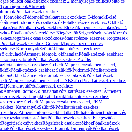
éges öblítés
Pótalkatrészek ezekhez: 2 mennyiséges öblítés
Öblítő és
Nyomógombok
Átmeneti
ű
Idomok
Pótalkatrészek ezekhez:
ez: Könyökök
T-idomok
Pótalkatrészek ezekhez: T-idomok
Belső
ó átmeneti idomok és csatlakozók
Pótalkatrészek ezekhez: Oldható
tlakozóval
Pótalkatrészek ezekhez: Elosztók menetes csatlakozóval
T-
szítők
Pótalkatrészek ezekhez: Kiegészítők
Szigetelések csövekhez és
vekhez
Rögzítések csatlakozókhoz
Pótalkatrészek ezekhez: Rögzítések
l
Pótalkatrészek ezekhez: Geberit Mapress rozsdamentes
 ezekhez: Karmantyúk
Szűkítők
Pótalkatrészek ezekhez:
ső cirkuláció
Átmeneti idomok, oldhatatlan
Pótalkatrészek ezekhez:
is kompenzátorok
Pótalkatrészek ezekhez: Axiális
gáz
Pótalkatrészek ezekhez: Geberit Mapress rozsdamentes acél,
űkítők
Pótalkatrészek ezekhez: Szűkítők
Ívidomok
Pótalkatrészek
tatlan
Oldható átmeneti idomok és csatlakozók
Pótalkatrészek
erit Mapress rozsdamentes acél, LABS-free
Pótalkatrészek ezekhez:
521
Karmantyúk
Pótalkatrészek ezekhez:
ok
Átmeneti idomok, oldhatatlan
Pótalkatrészek ezekhez: Átmeneti
részek ezekhez: Dugók
Csatlakozók
Pótalkatrészek ezekhez:
szek ezekhez: Geberit Mapress rozsdamentes acél, FKM
 ezekhez: Karmantyúk
Szűkítők
Pótalkatrészek ezekhez:
k ezekhez: Átmeneti idomok, oldhatatlan
Oldható átmeneti idomok és
ess rozsdamentes acélhoz
Pótalkatrészek ezekhez: Kiegészítők
z
Rögzítések csövekhez
Rögzítések csatlakozókhoz
Pótalkatrészek
omok
Pótalkatrészek ezekhez: Idomok
Karmantyúk
Pótalkatrészek