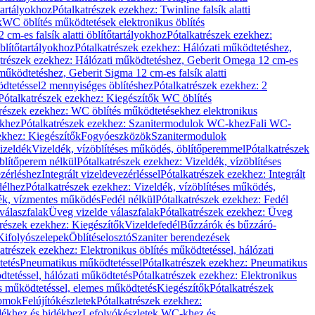
őtartályokhoz
Pótalkatrészek ezekhez: Twinline falsík alatti
k
WC öblítés működtetések elektronikus öblítés
cm-es falsík alatti öblítőtartályokhoz
Pótalkatrészek ezekhez:
blítőtartályokhoz
Pótalkatrészek ezekhez: Hálózati működtetéshez,
atrészek ezekhez: Hálózati működtetéshez, Geberit Omega 12 cm-es
űködtetéshez, Geberit Sigma 12 cm-es falsík alatti
dtetéssel
2 mennyiséges öblítéshez
Pótalkatrészek ezekhez: 2
Pótalkatrészek ezekhez: Kiegészítők WC öblítés
trészek ezekhez: WC öblítés működtetésekhez elektronikus
khez
Pótalkatrészek ezekhez: Szanitermodulok WC-khez
Fali WC-
ekhez: Kiegészítők
Fogyóeszközök
Szanitermodulok
izeldék
Vizeldék, vízöblítéses működés, öblítőperemmel
Pótalkatrészek
blítőperem nélkül
Pótalkatrészek ezekhez: Vizeldék, vízöblítéses
ezérléshez
Integrált vizeldevezérléssel
Pótalkatrészek ezekhez: Integrált
délhez
Pótalkatrészek ezekhez: Vizeldék, vízöblítéses működés,
dék, vízmentes működés
Fedél nélkül
Pótalkatrészek ezekhez: Fedél
válaszfalak
Üveg vizelde válaszfalak
Pótalkatrészek ezekhez: Üveg
trészek ezekhez: Kiegészítők
Vizeldefedél
Bűzzárók és bűzzáró-
Kifolyószelepek
Öblítéselosztó
Szaniter berendezések
atrészek ezekhez: Elektronikus öblítés működtetéssel, hálózati
tetés
Pneumatikus működtetéssel
Pótalkatrészek ezekhez: Pneumatikus
dtetéssel, hálózati működtetés
Pótalkatrészek ezekhez: Elektronikus
és működtetéssel, elemes működtetés
Kiegészítők
Pótalkatrészek
domok
Felújítókészletek
Pótalkatrészek ezekhez:
dékhez és bidékhez
Lefolyókészletek WC-khez és