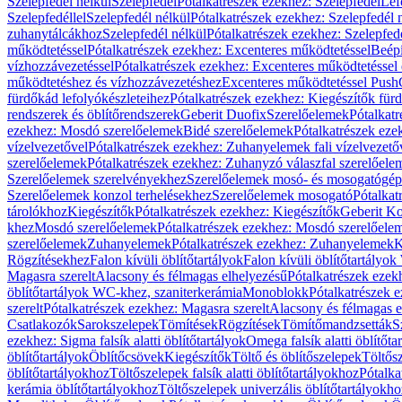
Szelepfedél nélkül
Szelepfedél
Pótalkatrészek ezekhez: Szelepfedél
Lef
Szelepfedéllel
Szelepfedél nélkül
Pótalkatrészek ezekhez: Szelepfedél 
zuhanytálcákhoz
Szelepfedél nélkül
Pótalkatrészek ezekhez: Szelepfed
működtetéssel
Pótalkatrészek ezekhez: Excenteres működtetéssel
Beépí
vízhozzávezetéssel
Pótalkatrészek ezekhez: Excenteres működtetéssel 
működtetéshez és vízhozzávezetéshez
Excenteres működtetéssel Push
fürdőkád lefolyókészleteihez
Pótalkatrészek ezekhez: Kiegészítők fürd
rendszerek és öblítőrendszerek
Geberit Duofix
Szerelőelemek
Pótalkat
ezekhez: Mosdó szerelőelemek
Bidé szerelőelemek
Pótalkatrészek eze
vízelvezetővel
Pótalkatrészek ezekhez: Zuhanyelemek fali vízelvezető
szerelőelemek
Pótalkatrészek ezekhez: Zuhanyzó válaszfal szerelőele
Szerelőelemek szerelvényekhez
Szerelőelemek mosó- és mosogatógé
Szerelőelemek konzol terhelésekhez
Szerelőelemek mosogató
Pótalkat
tárolókhoz
Kiegészítők
Pótalkatrészek ezekhez: Kiegészítők
Geberit K
khez
Mosdó szerelőelemek
Pótalkatrészek ezekhez: Mosdó szerelőele
szerelőelemek
Zuhanyelemek
Pótalkatrészek ezekhez: Zuhanyelemek
K
Rögzítésekhez
Falon kívüli öblítőtartályok
Falon kívüli öblítőtartály
Magasra szerelt
Alacsony és félmagas elhelyezésű
Pótalkatrészek ezek
öblítőtartályok WC-khez, szaniterkerámia
Monoblokk
Pótalkatrészek 
szerelt
Pótalkatrészek ezekhez: Magasra szerelt
Alacsony és félmagas e
Csatlakozók
Sarokszelepek
Tömítések
Rögzítések
Tömítőmandzsetták
S
ezekhez: Sigma falsík alatti öblítőtartályok
Omega falsík alatti öblítőta
öblítőtartályok
Öblítőcsövek
Kiegészítők
Töltő és öblítőszelepek
Töltős
öblítőtartályokhoz
Töltőszelepek falsík alatti öblítőtartályokhoz
Pótalka
kerámia öblítőtartályokhoz
Töltőszelepek univerzális öblítőtartályokho