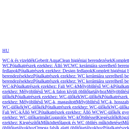
HU
WC-k és vizeldék
Geberit AquaClean higiéniai berendezések
Komplett
WC
Pótalkatrészek ezekhez: Álló WC
WC kerámiára szerelhető beren
fedlapok
Pótalkatrészek ezekhez: Design fedlapok
Komplett higiéniai
berendezésekhez
Pótalkatrészek ezekhez: WC kerámiára szerelhető b
berendezésekhez
Pótalkatrészek ezekhez: WC kerámiára szerelhető b
WC-k
Pótalkatrészek ezekhez: Fali WC-k
Mélyöblítésű WC-k
Pótalkat
ezekhez: Mélyöblítésű WC-k falon kívüli öblítőtartályhoz
Mélyöblíté
ülőkék
Pótalkatrészek ezekhez: WC-ülőkék
WC-ülőkék
Pótalkatrésze
ezekhez: Mélyöblítésű WC-k, magasított
Mélyöblítésű WC-k, hosszabb
WC-ülőkék
WC-ülőkék
Pótalkatrészek ezekhez: WC-ülőkék
WC-ülőka
Fali WC-k
Álló WC
Pótalkatrészek ezekhez: Álló WC
WC-ülőkék gye
ezekhez: WC-ülőkarimák
Guggolós WC-k
Öblítéssel
Kiegészítők
Rögzí
ezekhez: Kiegészítők
Működtetőlapok és WC öblítés működtetései
Műk
öblítőtartályokhoz
Omega falsík alatti öblítőtartályokhoz
Pótalkatrészek