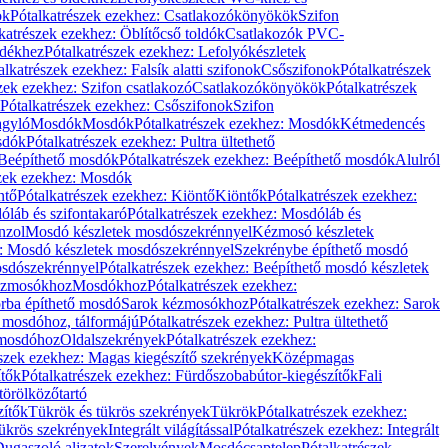
ök
Pótalkatrészek ezekhez: Csatlakozókönyökök
Szifon
katrészek ezekhez: Öblítőcső toldók
Csatlakozók PVC-
ldékhez
Pótalkatrészek ezekhez: Lefolyókészletek
alkatrészek ezekhez: Falsík alatti szifonok
Csőszifonok
Pótalkatrészek
zek ezekhez: Szifon csatlakozó
Csatlakozókönyökök
Pótalkatrészek
Pótalkatrészek ezekhez: Csőszifonok
Szifon
gyló
Mosdók
Mosdók
Pótalkatrészek ezekhez: Mosdók
Kétmedencés
osdók
Pótalkatrészek ezekhez: Pultra ültethető
Beépíthető mosdók
Pótalkatrészek ezekhez: Beépíthető mosdók
Alulról
szek ezekhez: Mosdók
ntő
Pótalkatrészek ezekhez: Kiöntő
Kiöntők
Pótalkatrészek ezekhez:
láb és szifontakaró
Pótalkatrészek ezekhez: Mosdóláb és
nzol
Mosdó készletek mosdószekrénnyel
Kézmosó készletek
z: Mosdó készletek mosdószekrénnyel
Szekrénybe építhető mosdó
osdószekrénnyel
Pótalkatrészek ezekhez: Beépíthető mosdó készletek
Kézmosókhoz
Mosdókhoz
Pótalkatrészek ezekhez:
orba építhető mosdó
Sarok kézmosókhoz
Pótalkatrészek ezekhez: Sarok
ő mosdóhoz, tálformájú
Pótalkatrészek ezekhez: Pultra ültethető
 mosdóhoz
Oldalszekrények
Pótalkatrészek ezekhez:
észek ezekhez: Magas kiegészítő szekrények
Középmagas
ítők
Pótalkatrészek ezekhez: Fürdőszobabútor-kiegészítők
Fali
törölközőtartó
zítők
Tükrök és tükrös szekrények
Tükrök
Pótalkatrészek ezekhez:
Tükrös szekrények
Integrált világítással
Pótalkatrészek ezekhez: Integrált
ugaszoló aljzatok
Szerelvények
Mosdócsaptelep
Pótalkatrészek