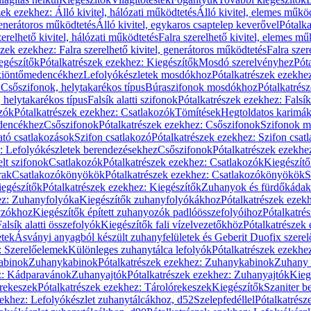
zek ezekhez: Álló kivitel, hálózati működtetés
Álló kivitel, elemes műkö
generátoros működtetés
Álló kivitel, egykaros csaptelep keverővel
Pótalka
erelhető kivitel, hálózati működtetés
Falra szerelhető kivitel, elemes mű
szek ezekhez: Falra szerelhető kivitel, generátoros működtetés
Falra szer
egészítők
Pótalkatrészek ezekhez: Kiegészítők
Mosdó szerelvényhez
Pót
 kiöntőmedencékhez
Lefolyókészletek mosdókhoz
Pótalkatrészek ezekhe
 Csőszifonok, helytakarékos típus
Búraszifonok mosdókhoz
Pótalkatrés
helytakarékos típus
Falsík alatti szifonok
Pótalkatrészek ezekhez: Falsík 
zók
Pótalkatrészek ezekhez: Csatlakozók
Tömítések
Hegtoldatos karimá
edencékhez
Csőszifonok
Pótalkatrészek ezekhez: Csőszifonok
Szifonok m
tó csatlakozások
Szifon csatlakozó
Pótalkatrészek ezekhez: Szifon csat
z: Lefolyókészletek berendezésekhez
Csőszifonok
Pótalkatrészek ezekhe
elt szifonok
Csatlakozók
Pótalkatrészek ezekhez: Csatlakozók
Kiegészít
rak
Csatlakozókönyökök
Pótalkatrészek ezekhez: Csatlakozókönyökök
S
egészítők
Pótalkatrészek ezekhez: Kiegészítők
Zuhanyok és fürdőkádak
ez: Zuhanyfolyóka
Kiegészítők zuhanyfolyókákhoz
Pótalkatrészek ezek
nyzókhoz
Kiegészítők épített zuhanyozók padlóösszefolyóihoz
Pótalkatré
alsík alatti összefolyók
Kiegészítők fali vízelvezetőkhöz
Pótalkatrészek 
etek
Ásványi anyagból készült zuhanyfelületek és Geberit Duofix szere
: Szerelőelemek
Különleges zuhanytálca lefolyók
Pótalkatrészek ezekhe
abinok
Zuhanykabinok
Pótalkatrészek ezekhez: Zuhanykabinok
Zuhany 
ez: Kádparavánok
Zuhanyajtók
Pótalkatrészek ezekhez: Zuhanyajtók
Kieg
rekeszek
Pótalkatrészek ezekhez: Tárolórekeszek
Kiegészítők
Szaniter b
zekhez: Lefolyókészlet zuhanytálcákhoz, d52
Szelepfedéllel
Pótalkatrész