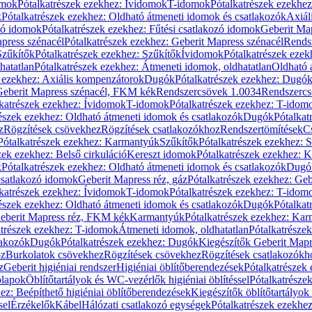
omok
Pótalkatrészek ezekhez: Ívidomok
T-idomok
Pótalkatrészek ezekhe
k
Pótalkatrészek ezekhez: Oldható átmeneti idomok és csatlakozók
Axiál
zó idomok
Pótalkatrészek ezekhez: Fűtési csatlakozó idomok
Geberit Map
press szénacél
Pótalkatrészek ezekhez: Geberit Mapress szénacél
Rends
Szűkítők
Pótalkatrészek ezekhez: Szűkítők
Ívidomok
Pótalkatrészek eze
hatatlan
Pótalkatrészek ezekhez: Átmeneti idomok, oldhatatlan
Oldható 
k ezekhez: Axiális kompenzátorok
Dugók
Pótalkatrészek ezekhez: Dugó
 Geberit Mapress szénacél, FKM kék
Rendszercsövek 1.0034
Rendszercs
katrészek ezekhez: Ívidomok
T-idomok
Pótalkatrészek ezekhez: T-idom
észek ezekhez: Oldható átmeneti idomok és csatlakozók
Dugók
Pótalkat
z
Rögzítések csövekhez
Rögzítések csatlakozókhoz
Rendszertömítések
C
Pótalkatrészek ezekhez: Karmantyúk
Szűkítők
Pótalkatrészek ezekhez: 
zek ezekhez: Belső cirkuláció
Kereszt idomok
Pótalkatrészek ezekhez: 
k
Pótalkatrészek ezekhez: Oldható átmeneti idomok és csatlakozók
Dugó
 csatlakozó idomok
Geberit Mapress réz, gáz
Pótalkatrészek ezekhez: Geb
katrészek ezekhez: Ívidomok
T-idomok
Pótalkatrészek ezekhez: T-idom
észek ezekhez: Oldható átmeneti idomok és csatlakozók
Dugók
Pótalkat
Geberit Mapress réz, FKM kék
Karmantyúk
Pótalkatrészek ezekhez: Ka
atrészek ezekhez: T-idomok
Átmeneti idomok, oldhatatlan
Pótalkatrésze
lakozók
Dugók
Pótalkatrészek ezekhez: Dugók
Kiegészítők Geberit Mapr
oz
Burkolatok csövekhez
Rögzítések csövekhez
Rögzítések csatlakozókh
z
Geberit higiéniai rendszer
Higiéniai öblítőberendezések
Pótalkatrészek 
ólapok
Öblítőtartályok és WC-vezérlők higiéniai öblítéssel
Pótalkatrésze
ez: Beépíthető higiéniai öblítőberendezések
Kiegészítők öblítőtartályok
sel
Érzékelők
Kábel
Hálózati csatlakozó egységek
Pótalkatrészek ezekhez