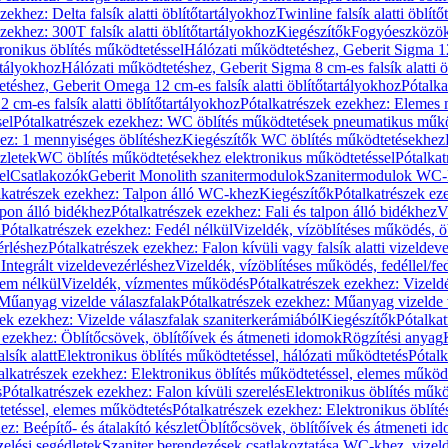
zekhez: Delta falsík alatti öblítőtartályokhoz
Twinline falsík alatti öblít
zekhez: 300T falsík alatti öblítőtartályokhoz
Kiegészítők
Fogyóeszközö
ronikus öblítés működtetéssel
Hálózati működtetéshez, Geberit Sigma 12 
rtályokhoz
Hálózati működtetéshez, Geberit Sigma 8 cm-es falsík alatti ö
téshez, Geberit Omega 12 cm-es falsík alatti öblítőtartályokhoz
Pótalk
cm-es falsík alatti öblítőtartályokhoz
Pótalkatrészek ezekhez: Elemes m
el
Pótalkatrészek ezekhez: WC öblítés működtetések pneumatikus műkö
ez: 1 mennyiséges öblítéshez
Kiegészítők WC öblítés működtetésekhez
zletek
WC öblítés működtetésekhez elektronikus működtetéssel
Pótalka
el
Csatlakozók
Geberit Monolith szanitermodulok
Szanitermodulok WC-
lkatrészek ezekhez: Talpon álló WC-khez
Kiegészítők
Pótalkatrészek ez
alpon álló bidékhez
Pótalkatrészek ezekhez: Fali és talpon álló bidékhez
V
l
Pótalkatrészek ezekhez: Fedél nélkül
Vizeldék, vízöblítéses működés, ö
érléshez
Pótalkatrészek ezekhez: Falon kívüli vagy falsík alatti vizeldev
Integrált vizeldevezérléshez
Vizeldék, vízöblítéses működés, fedéllel/fe
rem nélkül
Vizeldék, vízmentes működés
Pótalkatrészek ezekhez: Vizel
Műanyag vizelde válaszfalak
Pótalkatrészek ezekhez: Műanyag vizelde 
zek ezekhez: Vizelde válaszfalak szaniterkerámiából
Kiegészítők
Pótalka
 ezekhez: Öblítőcsövek, öblítőívek és átmeneti idomok
Rögzítési anyag
lsík alatt
Elektronikus öblítés működtetéssel, hálózati működtetés
Pótalk
alkatrészek ezekhez: Elektronikus öblítés működtetéssel, elemes működ
s
Pótalkatrészek ezekhez: Falon kívüli szerelés
Elektronikus öblítés műkö
tetéssel, elemes működtetés
Pótalkatrészek ezekhez: Elektronikus öblít
z: Beépítő- és átalakító készlet
Öblítőcsövek, öblítőívek és átmeneti i
elési segédletek
Szaniter berendezések csatlakoztatása WC-khez, vizel