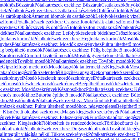
öntőkhöz
Bűzzárak
Pótalkatrészek ezekhez: Bűzzárak
Csatlakozókönyök
etek
Pótalkatrészek ezekhez: Csatlakozó készletek
Öblítőcső toldók
Pótal
 és zárókupakok
Átmeneti idomok és csatlakozók
Lefolyókészletek vize
szifonok
Pótalkatrészek ezekhez: Csigaszifonok
Falsík alatti szifonok
Pót
 ezekhez: Öblítőcsövek és öblítőcső toldók
Szifon csatlakozó
Pótalkatrés
idékhez
Pótalkatrészek ezekhez: Lefolyókészletek bidékhez
Csőszifonok
toldatos karimák
Pótalkatrészek ezekhez: Hegtoldatos karimák
Mosdóka
nyhez
Pótalkatrészek ezekhez: Mosdók szekrényhez
Pultra ültethető m
lig beépíthető mosdók
Pótalkatrészek ezekhez: Félig beépíthető mosdók
Sarokmosdó
Comfort kivitelű mosdók
Mosdók gyerekeknek
Pótalkatré
őmedencék
További mosdók
Pótalkatrészek ezekhez: További mosdók
Kiö
e
Gipszfelfogó medencék
Mosdókagylók tantermekhez
Kiegészítők
Mosdó
takarók
Kiegészítők
Szelepfedél
Rögzítési anyag
Dekorpanelek
Szerelőko
szekrénnyel
Mosdó készletek mosdószekrénnyel
Pótalkatrészek ezekhe
thető mosdó készletek mosdószekrénnyel
Beépíthető mosdó készletek m
ek ezekhez: Mosdószekrények
Kézmosókhoz
Pótalkatrészek ezekhez: 
edencés mosdókhoz
Bútorba építhető mosdó
Pótalkatrészek ezekhez: Bút
ókhoz
Mosdópultok
Pótalkatrészek ezekhez: Mosdópultok
Pultra ültethet
atrészek ezekhez: Pultra ültethető mosdóhoz, négyszögletes
Beépíthető
z: Kisméretű oldalsó szekrények
Magas kiegészítő szekrények
Pótalkatr
rények
Pótalkatrészek ezekhez: Faliszekrények
Fürdőszobabútor-kiegész
 ezekhez: Kiegészítők
Fiókbetétek és rendeződobozok
Törölközőtartó és 
oló aljzatok
Pótalkatrészek ezekhez: Dugaszoló aljzatok
További kiegés
al
Integrált világítás nélkül
Tükrös szekrények
Pótalkatrészek ezekhez: 
lágítás nélkül
Kiegészítők
Világítótestek
Fogantyúk
További kiegészítők
D