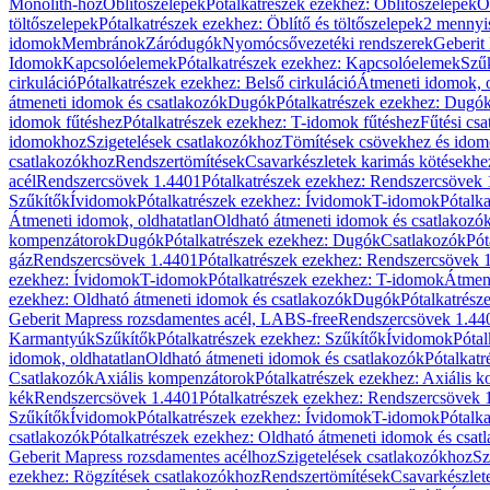
Monolith-hoz
Öblítőszelepek
Pótalkatrészek ezekhez: Öblítőszelepek
Ö
töltőszelepek
Pótalkatrészek ezekhez: Öblítő és töltőszelepek
2 mennyis
idomok
Membránok
Záródugók
Nyomócsővezetéki rendszerek
Geberit
Idomok
Kapcsolóelemek
Pótalkatrészek ezekhez: Kapcsolóelemek
Szű
cirkuláció
Pótalkatrészek ezekhez: Belső cirkuláció
Átmeneti idomok, o
átmeneti idomok és csatlakozók
Dugók
Pótalkatrészek ezekhez: Dugó
idomok fűtéshez
Pótalkatrészek ezekhez: T-idomok fűtéshez
Fűtési cs
idomokhoz
Szigetelések csatlakozókhoz
Tömítések csövekhez és ido
csatlakozókhoz
Rendszertömítések
Csavarkészletek karimás kötésekhe
acél
Rendszercsövek 1.4401
Pótalkatrészek ezekhez: Rendszercsövek
Szűkítők
Ívidomok
Pótalkatrészek ezekhez: Ívidomok
T-idomok
Pótalk
Átmeneti idomok, oldhatatlan
Oldható átmeneti idomok és csatlakozó
kompenzátorok
Dugók
Pótalkatrészek ezekhez: Dugók
Csatlakozók
Pót
gáz
Rendszercsövek 1.4401
Pótalkatrészek ezekhez: Rendszercsövek 
ezekhez: Ívidomok
T-idomok
Pótalkatrészek ezekhez: T-idomok
Átmene
ezekhez: Oldható átmeneti idomok és csatlakozók
Dugók
Pótalkatrész
Geberit Mapress rozsdamentes acél, LABS-free
Rendszercsövek 1.44
Karmantyúk
Szűkítők
Pótalkatrészek ezekhez: Szűkítők
Ívidomok
Pótal
idomok, oldhatatlan
Oldható átmeneti idomok és csatlakozók
Pótalkatr
Csatlakozók
Axiális kompenzátorok
Pótalkatrészek ezekhez: Axiális 
kék
Rendszercsövek 1.4401
Pótalkatrészek ezekhez: Rendszercsövek 
Szűkítők
Ívidomok
Pótalkatrészek ezekhez: Ívidomok
T-idomok
Pótalk
csatlakozók
Pótalkatrészek ezekhez: Oldható átmeneti idomok és csat
Geberit Mapress rozsdamentes acélhoz
Szigetelések csatlakozókhoz
Sz
ezekhez: Rögzítések csatlakozókhoz
Rendszertömítések
Csavarkészlet