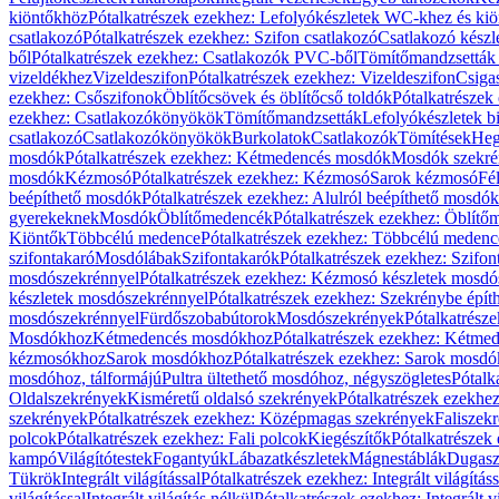
kiöntőkhöz
Pótalkatrészek ezekhez: Lefolyókészletek WC-khez és ki
csatlakozó
Pótalkatrészek ezekhez: Szifon csatlakozó
Csatlakozó készl
ből
Pótalkatrészek ezekhez: Csatlakozók PVC-ből
Tömítőmandzsetták
vizeldékhez
Vizeldeszifon
Pótalkatrészek ezekhez: Vizeldeszifon
Csiga
ezekhez: Csőszifonok
Öblítőcsövek és öblítőcső toldók
Pótalkatrészek
ezekhez: Csatlakozókönyökök
Tömítőmandzsetták
Lefolyókészletek b
csatlakozó
Csatlakozókönyökök
Burkolatok
Csatlakozók
Tömítések
Heg
mosdók
Pótalkatrészek ezekhez: Kétmedencés mosdók
Mosdók szekré
mosdók
Kézmosó
Pótalkatrészek ezekhez: Kézmosó
Sarok kézmosó
Fé
beépíthető mosdók
Pótalkatrészek ezekhez: Alulról beépíthető mosdók
gyerekeknek
Mosdók
Öblítőmedencék
Pótalkatrészek ezekhez: Öblít
Kiöntők
Többcélú medence
Pótalkatrészek ezekhez: Többcélú medenc
szifontakaró
Mosdólábak
Szifontakarók
Pótalkatrészek ezekhez: Szifon
mosdószekrénnyel
Pótalkatrészek ezekhez: Kézmosó készletek mosdó
készletek mosdószekrénnyel
Pótalkatrészek ezekhez: Szekrénybe épí
mosdószekrénnyel
Fürdőszobabútorok
Mosdószekrények
Pótalkatrész
Mosdókhoz
Kétmedencés mosdókhoz
Pótalkatrészek ezekhez: Kétm
kézmosókhoz
Sarok mosdókhoz
Pótalkatrészek ezekhez: Sarok mosd
mosdóhoz, tálformájú
Pultra ültethető mosdóhoz, négyszögletes
Pótalk
Oldalszekrények
Kisméretű oldalsó szekrények
Pótalkatrészek ezekhe
szekrények
Pótalkatrészek ezekhez: Középmagas szekrények
Faliszek
polcok
Pótalkatrészek ezekhez: Fali polcok
Kiegészítők
Pótalkatrészek
kampó
Világítótestek
Fogantyúk
Lábazatkészletek
Mágnestáblák
Dugasz
Tükrök
Integrált világítással
Pótalkatrészek ezekhez: Integrált világításs
világítással
Integrált világítás nélkül
Pótalkatrészek ezekhez: Integrált vi