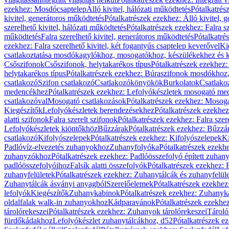
ezekhez: Mosdócsaptelep
Álló kivitel, hálózati működtetés
Pótalkatrés
kivitel, generátoros működtetés
Pótalkatrészek ezekhez: Álló kivitel, 
szerelhető kivitel, hálózati működtetés
Pótalkatrészek ezekhez: Falra sz
működtetés
Falra szerelhető kivitel, generátoros működtetés
Pótalkatré
ezekhez: Falra szerelhető kivitel, két fogantyús csaptelep keverővel
Ki
csatlakoztatása mosdókagylókhoz, mosogatókhoz, készülékekhez és
Csőszifonok
Csőszifonok, helytakarékos típus
Pótalkatrészek ezekhez:
helytakarékos típus
Pótalkatrészek ezekhez: Búraszifonok mosdókhoz, 
csatlakozó
Szifon csatlakozó
Csatlakozókönyökök
Burkolatok
Csatlako
medencékhez
Pótalkatrészek ezekhez: Lefolyókészletek mosogató m
csatlakozóval
Mosogató csatlakozások
Pótalkatrészek ezekhez: Mosoga
Kiegészítők
Lefolyókészletek berendezésekhez
Pótalkatrészek ezekhe
alatti szifonok
Falra szerelt szifonok
Pótalkatrészek ezekhez: Falra szer
Lefolyókészletek kiöntőkhöz
Bűzzárak
Pótalkatrészek ezekhez: Bűzzá
csatlakozó
Kifolyószelepek
Pótalkatrészek ezekhez: Kifolyószelepek
Ki
Padlóvíz-elvezetés zuhanyokhoz
Zuhanyfolyóka
Pótalkatrészek ezekh
zuhanyzókhoz
Pótalkatrészek ezekhez: Padlóösszefolyó épített zuha
padlóösszefolyóihoz
Falsík alatti összefolyók
Pótalkatrészek ezekhez: F
zuhanyfelületek
Pótalkatrészek ezekhez: Zuhanytálcák és zuhanyfelül
Zuhanytálcák ásványi anyagból
Szerelőelemek
Pótalkatrészek ezekhez
lefolyók
Kiegészítők
Zuhanykabinok
Pótalkatrészek ezekhez: Zuhanyk
oldalfalak walk-in zuhanyokhoz
Kádparavánok
Pótalkatrészek ezekh
tárolórekeszei
Pótalkatrészek ezekhez: Zuhanyok tárolórekeszei
Tároló
fürdőkádakhoz
Lefolyókészlet zuhanytálcákhoz, d52
Pótalkatrészek e