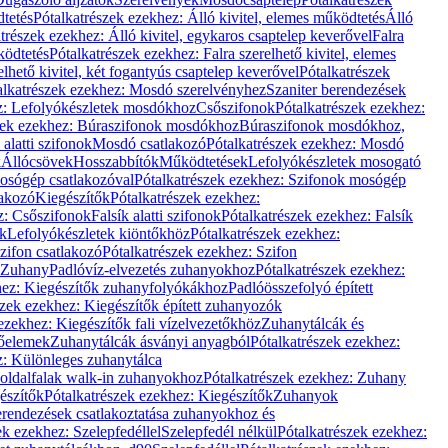
dtetés
Pótalkatrészek ezekhez: Álló kivitel, elemes működtetés
Álló
trészek ezekhez: Álló kivitel, egykaros csaptelep keverővel
Falra
ködtetés
Pótalkatrészek ezekhez: Falra szerelhető kivitel, elemes
elhető kivitel, két fogantyús csaptelep keverővel
Pótalkatrészek
alkatrészek ezekhez: Mosdó szerelvényhez
Szaniter berendezések
z: Lefolyókészletek mosdókhoz
Csőszifonok
Pótalkatrészek ezekhez:
zek ezekhez: Búraszifonok mosdókhoz
Búraszifonok mosdókhoz,
alatti szifonok
Mosdó csatlakozó
Pótalkatrészek ezekhez: Mosdó
k
Állócsövek
Hosszabbítók
Működtetések
Lefolyókészletek mosogató
osógép csatlakozóval
Pótalkatrészek ezekhez: Szifonok mosógép
lakozó
Kiegészítők
Pótalkatrészek ezekhez:
z: Csőszifonok
Falsík alatti szifonok
Pótalkatrészek ezekhez: Falsík
ők
Lefolyókészletek kiöntőkhöz
Pótalkatrészek ezekhez:
zifon csatlakozó
Pótalkatrészek ezekhez: Szifon
Zuhany
Padlóvíz-elvezetés zuhanyokhoz
Pótalkatrészek ezekhez:
hez: Kiegészítők zuhanyfolyókákhoz
Padlóösszefolyó épített
szek ezekhez: Kiegészítők épített zuhanyozók
ezekhez: Kiegészítők fali vízelvezetőkhöz
Zuhanytálcák és
lőelemek
Zuhanytálcák ásványi anyagból
Pótalkatrészek ezekhez:
z: Különleges zuhanytálca
oldalfalak walk-in zuhanyokhoz
Pótalkatrészek ezekhez: Zuhany
észítők
Pótalkatrészek ezekhez: Kiegészítők
Zuhanyok
erendezések csatlakoztatása zuhanyokhoz és
ek ezekhez: Szelepfedéllel
Szelepfedél nélkül
Pótalkatrészek ezekhez: