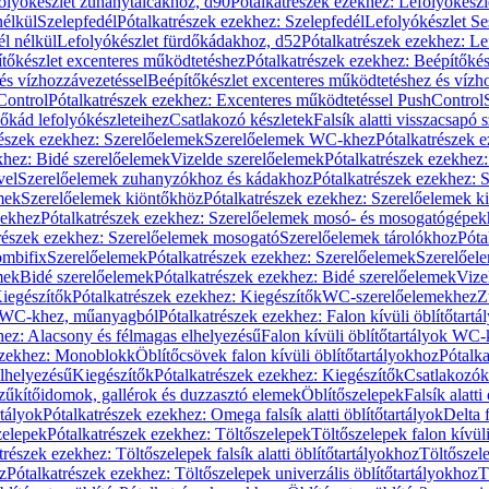
olyókészlet zuhanytálcákhoz, d90
Pótalkatrészek ezekhez: Lefolyókész
nélkül
Szelepfedél
Pótalkatrészek ezekhez: Szelepfedél
Lefolyókészlet Se
él nélkül
Lefolyókészlet fürdőkádakhoz, d52
Pótalkatrészek ezekhez: L
tőkészlet excenteres működtetéshez
Pótalkatrészek ezekhez: Beépítőké
és vízhozzávezetéssel
Beépítőkészlet excenteres működtetéshez és vízh
Control
Pótalkatrészek ezekhez: Excenteres működtetéssel PushControl
őkád lefolyókészleteihez
Csatlakozó készletek
Falsík alatti visszacsapó 
részek ezekhez: Szerelőelemek
Szerelőelemek WC-khez
Pótalkatrészek 
khez: Bidé szerelőelemek
Vizelde szerelőelemek
Pótalkatrészek ezekhez:
vel
Szerelőelemek zuhanyzókhoz és kádakhoz
Pótalkatrészek ezekhez:
mek
Szerelőelemek kiöntőkhöz
Pótalkatrészek ezekhez: Szerelőelemek k
pekhez
Pótalkatrészek ezekhez: Szerelőelemek mosó- és mosogatógépek
részek ezekhez: Szerelőelemek mosogató
Szerelőelemek tárolókhoz
Póta
ombifix
Szerelőelemek
Pótalkatrészek ezekhez: Szerelőelemek
Szerelőe
mek
Bidé szerelőelemek
Pótalkatrészek ezekhez: Bidé szerelőelemek
Vize
iegészítők
Pótalkatrészek ezekhez: Kiegészítők
WC-szerelőelemekhez
Z
ok WC-khez, műanyagból
Pótalkatrészek ezekhez: Falon kívüli öblítőta
hez: Alacsony és félmagas elhelyezésű
Falon kívüli öblítőtartályok WC-
ezekhez: Monoblokk
Öblítőcsövek falon kívüli öblítőtartályokhoz
Pótalka
lhelyezésű
Kiegészítők
Pótalkatrészek ezekhez: Kiegészítők
Csatlakozók
zűkítőidomok, gallérok és duzzasztó elemek
Öblítőszelepek
Falsík alatti
rtályok
Pótalkatrészek ezekhez: Omega falsík alatti öblítőtartályok
Delta f
zelepek
Pótalkatrészek ezekhez: Töltőszelepek
Töltőszelepek falon kívüli
trészek ezekhez: Töltőszelepek falsík alatti öblítőtartályokhoz
Töltőszel
z
Pótalkatrészek ezekhez: Töltőszelepek univerzális öblítőtartályokhoz
T