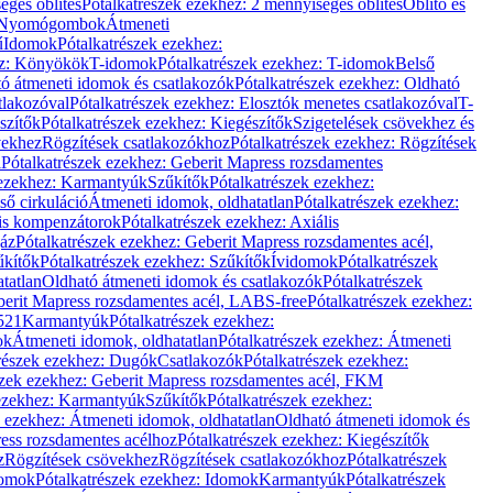
éges öblítés
Pótalkatrészek ezekhez: 2 mennyiséges öblítés
Öblítő és
Nyomógombok
Átmeneti
ű
Idomok
Pótalkatrészek ezekhez:
ez: Könyökök
T-idomok
Pótalkatrészek ezekhez: T-idomok
Belső
ó átmeneti idomok és csatlakozók
Pótalkatrészek ezekhez: Oldható
tlakozóval
Pótalkatrészek ezekhez: Elosztók menetes csatlakozóval
T-
szítők
Pótalkatrészek ezekhez: Kiegészítők
Szigetelések csövekhez és
vekhez
Rögzítések csatlakozókhoz
Pótalkatrészek ezekhez: Rögzítések
l
Pótalkatrészek ezekhez: Geberit Mapress rozsdamentes
 ezekhez: Karmantyúk
Szűkítők
Pótalkatrészek ezekhez:
ső cirkuláció
Átmeneti idomok, oldhatatlan
Pótalkatrészek ezekhez:
is kompenzátorok
Pótalkatrészek ezekhez: Axiális
gáz
Pótalkatrészek ezekhez: Geberit Mapress rozsdamentes acél,
űkítők
Pótalkatrészek ezekhez: Szűkítők
Ívidomok
Pótalkatrészek
tatlan
Oldható átmeneti idomok és csatlakozók
Pótalkatrészek
erit Mapress rozsdamentes acél, LABS-free
Pótalkatrészek ezekhez:
521
Karmantyúk
Pótalkatrészek ezekhez:
ok
Átmeneti idomok, oldhatatlan
Pótalkatrészek ezekhez: Átmeneti
részek ezekhez: Dugók
Csatlakozók
Pótalkatrészek ezekhez:
szek ezekhez: Geberit Mapress rozsdamentes acél, FKM
 ezekhez: Karmantyúk
Szűkítők
Pótalkatrészek ezekhez:
k ezekhez: Átmeneti idomok, oldhatatlan
Oldható átmeneti idomok és
ess rozsdamentes acélhoz
Pótalkatrészek ezekhez: Kiegészítők
z
Rögzítések csövekhez
Rögzítések csatlakozókhoz
Pótalkatrészek
omok
Pótalkatrészek ezekhez: Idomok
Karmantyúk
Pótalkatrészek