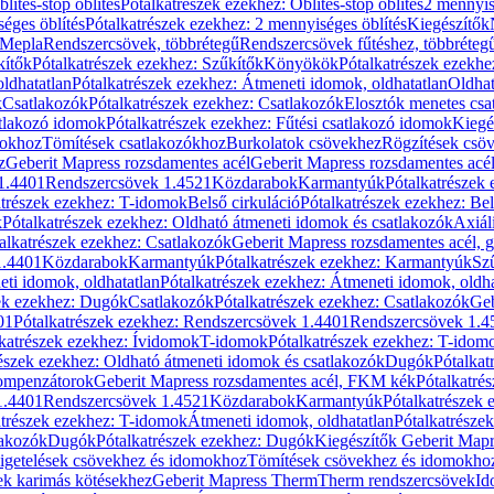
blítés-stop öblítés
Pótalkatrészek ezekhez: Öblítés-stop öblítés
2 mennyis
éges öblítés
Pótalkatrészek ezekhez: 2 mennyiséges öblítés
Kiegészítők
 Mepla
Rendszercsövek, többrétegű
Rendszercsövek fűtéshez, többréteg
kítők
Pótalkatrészek ezekhez: Szűkítők
Könyökök
Pótalkatrészek ezekh
ldhatatlan
Pótalkatrészek ezekhez: Átmeneti idomok, oldhatatlan
Oldhat
k
Csatlakozók
Pótalkatrészek ezekhez: Csatlakozók
Elosztók menetes csa
atlakozó idomok
Pótalkatrészek ezekhez: Fűtési csatlakozó idomok
Kiegé
mokhoz
Tömítések csatlakozókhoz
Burkolatok csövekhez
Rögzítések csö
z
Geberit Mapress rozsdamentes acél
Geberit Mapress rozsdamentes acé
 1.4401
Rendszercsövek 1.4521
Közdarabok
Karmantyúk
Pótalkatrészek
atrészek ezekhez: T-idomok
Belső cirkuláció
Pótalkatrészek ezekhez: Bel
k
Pótalkatrészek ezekhez: Oldható átmeneti idomok és csatlakozók
Axiál
alkatrészek ezekhez: Csatlakozók
Geberit Mapress rozsdamentes acél, 
1.4401
Közdarabok
Karmantyúk
Pótalkatrészek ezekhez: Karmantyúk
Sz
ti idomok, oldhatatlan
Pótalkatrészek ezekhez: Átmeneti idomok, oldha
ek ezekhez: Dugók
Csatlakozók
Pótalkatrészek ezekhez: Csatlakozók
Geb
01
Pótalkatrészek ezekhez: Rendszercsövek 1.4401
Rendszercsövek 1.4
katrészek ezekhez: Ívidomok
T-idomok
Pótalkatrészek ezekhez: T-idom
észek ezekhez: Oldható átmeneti idomok és csatlakozók
Dugók
Pótalkat
kompenzátorok
Geberit Mapress rozsdamentes acél, FKM kék
Pótalkatré
1.4401
Rendszercsövek 1.4521
Közdarabok
Karmantyúk
Pótalkatrészek
atrészek ezekhez: T-idomok
Átmeneti idomok, oldhatatlan
Pótalkatrésze
lakozók
Dugók
Pótalkatrészek ezekhez: Dugók
Kiegészítők Geberit Mapr
igetelések csövekhez és idomokhoz
Tömítések csövekhez és idomokho
ek karimás kötésekhez
Geberit Mapress Therm
Therm rendszercsövek
Id