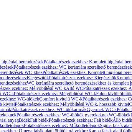
 higiéniai berendezések
Pótalkatrészek ezekhez: Komplett higiéniai be
dezések
Pótalkatrészek ezekhez: WC kerámiára szerelhető berendezések
 berendezések WC-khez
Pótalkatrészek ezekhez: Komplett higiéniai be
erendezésekhez
Kiegészítők
Pótalkatrészek ezekhez: Kiegészítők
Komplet
erendezésekhez
WC kerámiára szerelhető berendezésekhez és komplett h
részek ezekhez: Mélyöblítésű WC-k
Álló WC
Pótalkatrészek ezekhez: 
sű WC-k
Pótalkatrészek ezekhez: Mélyöblítésű WC-k
Falon kívüli öblítő
k ezekhez: WC-ülőkék
Comfort kivitelű WC-k
Pótalkatrészek ezekhez: C
 kivitel
Pótalkatrészek ezekhez: Mélyöblítésű WC-k, hosszabb kivitel
C
rimák
Pótalkatrészek ezekhez: WC-ülőkarimák
Gyermek WC-k
Pótalka
rekeknek
Pótalkatrészek ezekhez: WC-ülőkék gyerekeknek
WC-ülőkék
tési anyag
Bidék
Fali bidék
Pótalkatrészek ezekhez: Fali bidék
Álló bidé
ödtetőlapok
Pótalkatrészek ezekhez: Működtetőlapok
Sigma falsík alatt
 ezekhez: Omega falsík alatti öblítőtartályokhoz
Kappa falsík alatti öblí