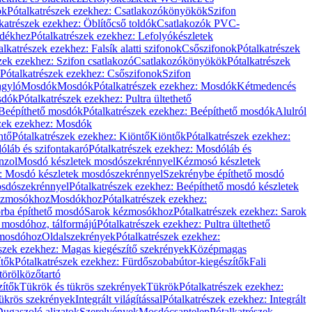
ök
Pótalkatrészek ezekhez: Csatlakozókönyökök
Szifon
katrészek ezekhez: Öblítőcső toldók
Csatlakozók PVC-
ldékhez
Pótalkatrészek ezekhez: Lefolyókészletek
alkatrészek ezekhez: Falsík alatti szifonok
Csőszifonok
Pótalkatrészek
zek ezekhez: Szifon csatlakozó
Csatlakozókönyökök
Pótalkatrészek
Pótalkatrészek ezekhez: Csőszifonok
Szifon
gyló
Mosdók
Mosdók
Pótalkatrészek ezekhez: Mosdók
Kétmedencés
osdók
Pótalkatrészek ezekhez: Pultra ültethető
Beépíthető mosdók
Pótalkatrészek ezekhez: Beépíthető mosdók
Alulról
szek ezekhez: Mosdók
ntő
Pótalkatrészek ezekhez: Kiöntő
Kiöntők
Pótalkatrészek ezekhez:
láb és szifontakaró
Pótalkatrészek ezekhez: Mosdóláb és
nzol
Mosdó készletek mosdószekrénnyel
Kézmosó készletek
z: Mosdó készletek mosdószekrénnyel
Szekrénybe építhető mosdó
osdószekrénnyel
Pótalkatrészek ezekhez: Beépíthető mosdó készletek
Kézmosókhoz
Mosdókhoz
Pótalkatrészek ezekhez:
orba építhető mosdó
Sarok kézmosókhoz
Pótalkatrészek ezekhez: Sarok
ő mosdóhoz, tálformájú
Pótalkatrészek ezekhez: Pultra ültethető
 mosdóhoz
Oldalszekrények
Pótalkatrészek ezekhez:
észek ezekhez: Magas kiegészítő szekrények
Középmagas
ítők
Pótalkatrészek ezekhez: Fürdőszobabútor-kiegészítők
Fali
törölközőtartó
zítők
Tükrök és tükrös szekrények
Tükrök
Pótalkatrészek ezekhez:
Tükrös szekrények
Integrált világítással
Pótalkatrészek ezekhez: Integrált
ugaszoló aljzatok
Szerelvények
Mosdócsaptelep
Pótalkatrészek