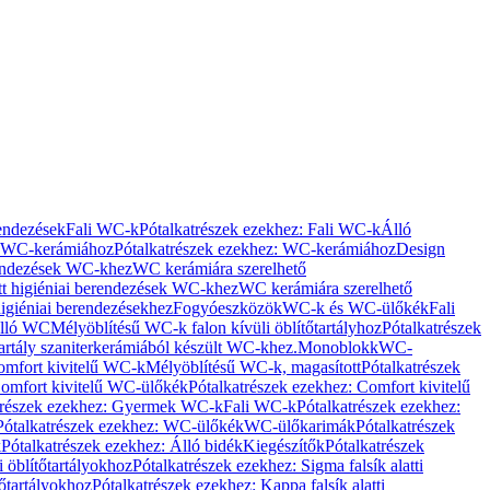
rendezések
Fali WC-k
Pótalkatrészek ezekhez: Fali WC-k
Álló
WC-kerámiához
Pótalkatrészek ezekhez: WC-kerámiához
Design
rendezések WC-khez
WC kerámiára szerelhető
t higiéniai berendezések WC-khez
WC kerámiára szerelhető
igiéniai berendezésekhez
Fogyóeszközök
WC-k és WC-ülőkék
Fali
Álló WC
Mélyöblítésű WC-k falon kívüli öblítőtartályhoz
Pótalkatrészek
tartály szaniterkerámiából készült WC-khez.
Monoblokk
WC-
omfort kivitelű WC-k
Mélyöblítésű WC-k, magasított
Pótalkatrészek
omfort kivitelű WC-ülőkék
Pótalkatrészek ezekhez: Comfort kivitelű
trészek ezekhez: Gyermek WC-k
Fali WC-k
Pótalkatrészek ezekhez:
Pótalkatrészek ezekhez: WC-ülőkék
WC-ülőkarimák
Pótalkatrészek
k
Pótalkatrészek ezekhez: Álló bidék
Kiegészítők
Pótalkatrészek
i öblítőtartályokhoz
Pótalkatrészek ezekhez: Sigma falsík alatti
tőtartályokhoz
Pótalkatrészek ezekhez: Kappa falsík alatti