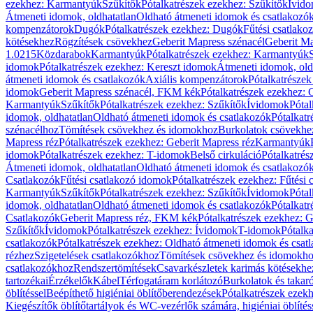
ezekhez: Karmantyúk
Szűkítők
Pótalkatrészek ezekhez: Szűkítők
Ívid
Átmeneti idomok, oldhatatlan
Oldható átmeneti idomok és csatlakozó
kompenzátorok
Dugók
Pótalkatrészek ezekhez: Dugók
Fűtési csatlako
kötésekhez
Rögzítések csövekhez
Geberit Mapress szénacél
Geberit Ma
1.0215
Közdarabok
Karmantyúk
Pótalkatrészek ezekhez: Karmantyúk
idomok
Pótalkatrészek ezekhez: Kereszt idomok
Átmeneti idomok, old
átmeneti idomok és csatlakozók
Axiális kompenzátorok
Pótalkatrésze
idomok
Geberit Mapress szénacél, FKM kék
Pótalkatrészek ezekhez:
Karmantyúk
Szűkítők
Pótalkatrészek ezekhez: Szűkítők
Ívidomok
Pótal
idomok, oldhatatlan
Oldható átmeneti idomok és csatlakozók
Pótalkatr
szénacélhoz
Tömítések csövekhez és idomokhoz
Burkolatok csövekhe
Mapress réz
Pótalkatrészek ezekhez: Geberit Mapress réz
Karmantyúk
idomok
Pótalkatrészek ezekhez: T-idomok
Belső cirkuláció
Pótalkatrés
Átmeneti idomok, oldhatatlan
Oldható átmeneti idomok és csatlakozó
Csatlakozók
Fűtési csatlakozó idomok
Pótalkatrészek ezekhez: Fűtési
Karmantyúk
Szűkítők
Pótalkatrészek ezekhez: Szűkítők
Ívidomok
Pótal
idomok, oldhatatlan
Oldható átmeneti idomok és csatlakozók
Pótalkatr
Csatlakozók
Geberit Mapress réz, FKM kék
Pótalkatrészek ezekhez: 
Szűkítők
Ívidomok
Pótalkatrészek ezekhez: Ívidomok
T-idomok
Pótalk
csatlakozók
Pótalkatrészek ezekhez: Oldható átmeneti idomok és csat
rézhez
Szigetelések csatlakozókhoz
Tömítések csövekhez és idomokh
csatlakozókhoz
Rendszertömítések
Csavarkészletek karimás kötésekhe
tartozékai
Érzékelők
Kábel
Térfogatáram korlátozó
Burkolatok és takar
öblítéssel
Beépíthető higiéniai öblítőberendezések
Pótalkatrészek ezekh
Kiegészítők öblítőtartályok és WC-vezérlők számára, higiéniai öblítés