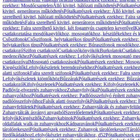
ezekhez: Mosdócsaptelep
Álló kivitel, hálózati működtetés
Pótalkatrés
kivitel, generátoros működtetés
Pótalkatrészek ezekhez: Álló kivitel, 
szerelhető kivitel, hálózati működtetés
Pótalkatrészek ezekhez: Falra sz
működtetés
Falra szerelhető kivitel, generátoros működtetés
Pótalkatré
ezekhez: Falra szerelhető kivitel, két fogantyús csaptelep keverővel
Ki
csatlakoztatása mosdókagylókhoz, mosogatókhoz, készülékekhez és
Csőszifonok
Csőszifonok, helytakarékos típus
Pótalkatrészek ezekhez:
helytakarékos típus
Pótalkatrészek ezekhez: Búraszifonok mosdókhoz, 
csatlakozó
Szifon csatlakozó
Csatlakozókönyökök
Burkolatok
Csatlako
medencékhez
Pótalkatrészek ezekhez: Lefolyókészletek mosogató m
csatlakozóval
Mosogató csatlakozások
Pótalkatrészek ezekhez: Mosoga
Kiegészítők
Lefolyókészletek berendezésekhez
Pótalkatrészek ezekhe
alatti szifonok
Falra szerelt szifonok
Pótalkatrészek ezekhez: Falra szer
Lefolyókészletek kiöntőkhöz
Bűzzárak
Pótalkatrészek ezekhez: Bűzzá
csatlakozó
Kifolyószelepek
Pótalkatrészek ezekhez: Kifolyószelepek
Ki
Padlóvíz-elvezetés zuhanyokhoz
Zuhanyfolyóka
Pótalkatrészek ezekh
zuhanyzókhoz
Pótalkatrészek ezekhez: Padlóösszefolyó épített zuha
padlóösszefolyóihoz
Falsík alatti összefolyók
Pótalkatrészek ezekhez: F
zuhanyfelületek
Pótalkatrészek ezekhez: Zuhanytálcák és zuhanyfelül
Zuhanytálcák ásványi anyagból
Szerelőelemek
Pótalkatrészek ezekhez
lefolyók
Kiegészítők
Zuhanykabinok
Pótalkatrészek ezekhez: Zuhanyk
oldalfalak walk-in zuhanyokhoz
Kádparavánok
Pótalkatrészek ezekh
tárolórekeszei
Pótalkatrészek ezekhez: Zuhanyok tárolórekeszei
Tároló
fürdőkádakhoz
Lefolyókészlet zuhanytálcákhoz, d52
Pótalkatrészek e