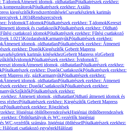
z: T-idomok
Átmeneti idomok, oldhatatlan
Pótalkatrészek ezekhez:
is kompenzátorok
Pótalkatrészek ezekhez: Axiális
ress kiegészítők
Rendszertömítések
Csavarkészletek karimás
zercsövek 1.0034
Rendszercsövek
khez: Ívidomok
T-idomok
Pótalkatrészek ezekhez: T-idomok
Kereszt
átmeneti idomok és csatlakozók
Pótalkatrészek ezekhez: Oldható
k
Fűtési csatlakozó idomok
Pótalkatrészek ezekhez: Fűtési csatlakozó
övek 1.0215
Közdarabok
Karmantyúk
Pótalkatrészek ezekhez:
ok
Átmeneti idomok, oldhatatlan
Pótalkatrészek ezekhez: Átmeneti
részek ezekhez: Dugók
Kiegészítők Geberit Mapress
savarkészletek karimás kötésekhez
Geberit Mapress réz
Geberit
Szűkítők
Ívidomok
Pótalkatrészek ezekhez: Ívidomok
T-
Kereszt idomok
Átmeneti idomok, oldhatatlan
Pótalkatrészek ezekhez:
k
Pótalkatrészek ezekhez: Dugók
Csatlakozók
Pótalkatrészek ezekhez:
erit Mapress réz, gáz
Karmantyúk
Pótalkatrészek ezekhez:
ok
Átmeneti idomok, oldhatatlan
Pótalkatrészek ezekhez: Átmeneti
részek ezekhez: Dugók
Csatlakozók
Pótalkatrészek ezekhez:
rmantyúk
Szűkítők
Pótalkatrészek ezekhez:
k ezekhez: Átmeneti idomok, oldhatatlan
Oldható átmeneti idomok és
ess rézhez
Pótalkatrészek ezekhez: Kiegészítők Geberit Mapress
oz
Pótalkatrészek ezekhez: Rögzítések
ezekhez: Higiéniai öblítőberendezések
Higiéniai öblítőberendezések
k ezekhez: Öblítőtartályok és WC-vezérlők higiéniai
 és WC-vezérlők számára, higiéniai öblítéssel
Pótalkatrészek ezekhez:
: Hálózati csatlakozó egységek
Hálózati