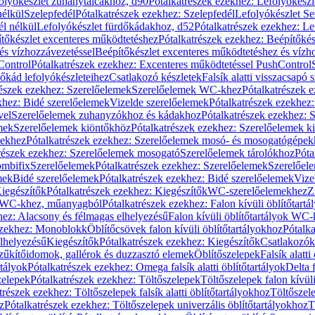
olyókészlet zuhanytálcákhoz, d90
Pótalkatrészek ezekhez: Lefolyókész
nélkül
Szelepfedél
Pótalkatrészek ezekhez: Szelepfedél
Lefolyókészlet Se
él nélkül
Lefolyókészlet fürdőkádakhoz, d52
Pótalkatrészek ezekhez: L
tőkészlet excenteres működtetéshez
Pótalkatrészek ezekhez: Beépítőké
és vízhozzávezetéssel
Beépítőkészlet excenteres működtetéshez és vízh
Control
Pótalkatrészek ezekhez: Excenteres működtetéssel PushControl
őkád lefolyókészleteihez
Csatlakozó készletek
Falsík alatti visszacsapó 
részek ezekhez: Szerelőelemek
Szerelőelemek WC-khez
Pótalkatrészek 
khez: Bidé szerelőelemek
Vizelde szerelőelemek
Pótalkatrészek ezekhez:
vel
Szerelőelemek zuhanyzókhoz és kádakhoz
Pótalkatrészek ezekhez:
mek
Szerelőelemek kiöntőkhöz
Pótalkatrészek ezekhez: Szerelőelemek k
pekhez
Pótalkatrészek ezekhez: Szerelőelemek mosó- és mosogatógépek
részek ezekhez: Szerelőelemek mosogató
Szerelőelemek tárolókhoz
Póta
ombifix
Szerelőelemek
Pótalkatrészek ezekhez: Szerelőelemek
Szerelőe
mek
Bidé szerelőelemek
Pótalkatrészek ezekhez: Bidé szerelőelemek
Vize
iegészítők
Pótalkatrészek ezekhez: Kiegészítők
WC-szerelőelemekhez
Z
ok WC-khez, műanyagból
Pótalkatrészek ezekhez: Falon kívüli öblítőta
hez: Alacsony és félmagas elhelyezésű
Falon kívüli öblítőtartályok WC-
ezekhez: Monoblokk
Öblítőcsövek falon kívüli öblítőtartályokhoz
Pótalka
lhelyezésű
Kiegészítők
Pótalkatrészek ezekhez: Kiegészítők
Csatlakozók
zűkítőidomok, gallérok és duzzasztó elemek
Öblítőszelepek
Falsík alatti
rtályok
Pótalkatrészek ezekhez: Omega falsík alatti öblítőtartályok
Delta f
zelepek
Pótalkatrészek ezekhez: Töltőszelepek
Töltőszelepek falon kívüli
trészek ezekhez: Töltőszelepek falsík alatti öblítőtartályokhoz
Töltőszel
z
Pótalkatrészek ezekhez: Töltőszelepek univerzális öblítőtartályokhoz
T