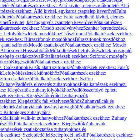
dtetés
Pótalkatrészek ezekhez: Álló kivitel, elemes működtetés
Álló
trészek ezekhez: Álló kivitel, egykaros csaptelep keverővel
Falra
ködtetés
Pótalkatrészek ezekhez: Falra szerelhető kivitel, elemes
elhető kivitel, két fogantyús csaptelep keverővel
Pótalkatrészek
alkatrészek ezekhez: Mosdó szerelvényhez
Szaniter berendezések
z: Lefolyókészletek mosdókhoz
Csőszifonok
Pótalkatrészek ezekhez:
zek ezekhez: Búraszifonok mosdókhoz
Búraszifonok mosdókhoz,
alatti szifonok
Mosdó csatlakozó
Pótalkatrészek ezekhez: Mosdó
k
Állócsövek
Hosszabbítók
Működtetések
Lefolyókészletek mosogató
osógép csatlakozóval
Pótalkatrészek ezekhez: Szifonok mosógép
lakozó
Kiegészítők
Pótalkatrészek ezekhez:
z: Csőszifonok
Falsík alatti szifonok
Pótalkatrészek ezekhez: Falsík
ők
Lefolyókészletek kiöntőkhöz
Pótalkatrészek ezekhez:
zifon csatlakozó
Pótalkatrészek ezekhez: Szifon
Zuhany
Padlóvíz-elvezetés zuhanyokhoz
Pótalkatrészek ezekhez:
hez: Kiegészítők zuhanyfolyókákhoz
Padlóösszefolyó épített
szek ezekhez: Kiegészítők épített zuhanyozók
ezekhez: Kiegészítők fali vízelvezetőkhöz
Zuhanytálcák és
lőelemek
Zuhanytálcák ásványi anyagból
Pótalkatrészek ezekhez:
z: Különleges zuhanytálca
oldalfalak walk-in zuhanyokhoz
Pótalkatrészek ezekhez: Zuhany
észítők
Pótalkatrészek ezekhez: Kiegészítők
Zuhanyok
erendezések csatlakoztatása zuhanyokhoz és
ek ezekhez: Szelepfedéllel
Szelepfedél nélkül
Pótalkatrészek ezekhez: