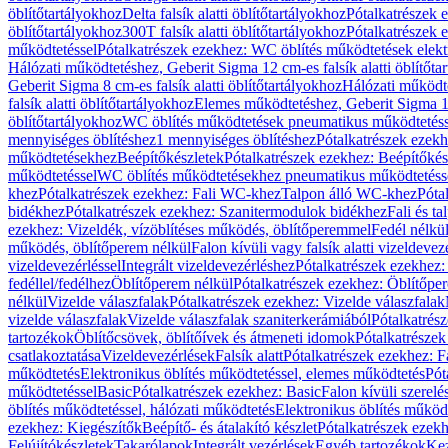
öblítőtartályokhoz
Delta falsík alatti öblítőtartályokhoz
Pótalkatrészek e
öblítőtartályokhoz
300T falsík alatti öblítőtartályokhoz
Pótalkatrészek e
működtetéssel
Pótalkatrészek ezekhez: WC öblítés működtetések elekt
Hálózati működtetéshez, Geberit Sigma 12 cm-es falsík alatti öblítőta
Geberit Sigma 8 cm-es falsík alatti öblítőtartályokhoz
Hálózati működte
falsík alatti öblítőtartályokhoz
Elemes működtetéshez, Geberit Sigma 12 
öblítőtartályokhoz
WC öblítés működtetések pneumatikus működtetéss
mennyiséges öblítéshez
1 mennyiséges öblítéshez
Pótalkatrészek ezekh
működtetésekhez
Beépítőkészletek
Pótalkatrészek ezekhez: Beépítőkés
működtetéssel
WC öblítés működtetésekhez pneumatikus működtetéss
khez
Pótalkatrészek ezekhez: Fali WC-khez
Talpon álló WC-khez
Póta
bidékhez
Pótalkatrészek ezekhez: Szanitermodulok bidékhez
Fali és t
ezekhez: Vizeldék, vízöblítéses működés, öblítőperemmel
Fedél nélkü
működés, öblítőperem nélkül
Falon kívüli vagy falsík alatti vizeldevez
vizeldevezérléssel
Integrált vizeldevezérléshez
Pótalkatrészek ezekhez: 
fedéllel/fedélhez
Öblítőperem nélkül
Pótalkatrészek ezekhez: Öblítőpe
nélkül
Vizelde válaszfalak
Pótalkatrészek ezekhez: Vizelde válaszfalak
vizelde válaszfalak
Vizelde válaszfalak szaniterkerámiából
Pótalkatrés
tartozékok
Öblítőcsövek, öblítőívek és átmeneti idomok
Pótalkatrészek
csatlakoztatása
Vizeldevezérlések
Falsík alatt
Pótalkatrészek ezekhez: Fa
működtetés
Elektronikus öblítés működtetéssel, elemes működtetés
Pót
működtetéssel
Basic
Pótalkatrészek ezekhez: Basic
Falon kívüli szerelé
öblítés működtetéssel, hálózati működtetés
Elektronikus öblítés működ
ezekhez: Kiegészítők
Beépítő- és átalakító készlet
Pótalkatrészek ezekhe
Felújítókészletek
Takarólapok
Integrált vezérlések
Egyéb tartozékok
Kez