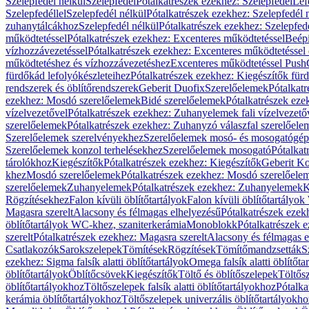
Szelepfedél nélkül
Szelepfedél
Pótalkatrészek ezekhez: Szelepfedél
Lef
Szelepfedéllel
Szelepfedél nélkül
Pótalkatrészek ezekhez: Szelepfedél 
zuhanytálcákhoz
Szelepfedél nélkül
Pótalkatrészek ezekhez: Szelepfed
működtetéssel
Pótalkatrészek ezekhez: Excenteres működtetéssel
Beépí
vízhozzávezetéssel
Pótalkatrészek ezekhez: Excenteres működtetéssel 
működtetéshez és vízhozzávezetéshez
Excenteres működtetéssel Push
fürdőkád lefolyókészleteihez
Pótalkatrészek ezekhez: Kiegészítők fürd
rendszerek és öblítőrendszerek
Geberit Duofix
Szerelőelemek
Pótalkat
ezekhez: Mosdó szerelőelemek
Bidé szerelőelemek
Pótalkatrészek eze
vízelvezetővel
Pótalkatrészek ezekhez: Zuhanyelemek fali vízelvezető
szerelőelemek
Pótalkatrészek ezekhez: Zuhanyzó válaszfal szerelőele
Szerelőelemek szerelvényekhez
Szerelőelemek mosó- és mosogatógé
Szerelőelemek konzol terhelésekhez
Szerelőelemek mosogató
Pótalkat
tárolókhoz
Kiegészítők
Pótalkatrészek ezekhez: Kiegészítők
Geberit K
khez
Mosdó szerelőelemek
Pótalkatrészek ezekhez: Mosdó szerelőele
szerelőelemek
Zuhanyelemek
Pótalkatrészek ezekhez: Zuhanyelemek
K
Rögzítésekhez
Falon kívüli öblítőtartályok
Falon kívüli öblítőtartály
Magasra szerelt
Alacsony és félmagas elhelyezésű
Pótalkatrészek ezek
öblítőtartályok WC-khez, szaniterkerámia
Monoblokk
Pótalkatrészek 
szerelt
Pótalkatrészek ezekhez: Magasra szerelt
Alacsony és félmagas e
Csatlakozók
Sarokszelepek
Tömítések
Rögzítések
Tömítőmandzsetták
S
ezekhez: Sigma falsík alatti öblítőtartályok
Omega falsík alatti öblítőta
öblítőtartályok
Öblítőcsövek
Kiegészítők
Töltő és öblítőszelepek
Töltős
öblítőtartályokhoz
Töltőszelepek falsík alatti öblítőtartályokhoz
Pótalka
kerámia öblítőtartályokhoz
Töltőszelepek univerzális öblítőtartályokho