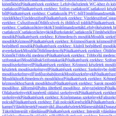
kiöntőkhöz
Pótalkatrészek ezekhez: Lefolyókészletek WC-khez és ki
csatlakozó
Pótalkatrészek ezekhez: Szifon csatlakozó
Csatlakozó készl
ből
Pótalkatrészek ezekhez: Csatlakozók PVC-ből
Tömítőmandzsetták
vizeldékhez
Vizeldeszifon
Pótalkatrészek ezekhez: Vizeldeszifon
Csiga
ezekhez: Csőszifonok
Öblítőcsövek és öblítőcső toldók
Pótalkatrészek
ezekhez: Csatlakozókönyökök
Tömítőmandzsetták
Lefolyókészletek b
csatlakozó
Csatlakozókönyökök
Burkolatok
Csatlakozók
Tömítések
Heg
mosdók
Pótalkatrészek ezekhez: Kétmedencés mosdók
Mosdók szekré
mosdók
Kézmosó
Pótalkatrészek ezekhez: Kézmosó
Sarok kézmosó
Fé
beépíthető mosdók
Pótalkatrészek ezekhez: Alulról beépíthető mosdók
gyerekeknek
Mosdók
Öblítőmedencék
Pótalkatrészek ezekhez: Öblít
Kiöntők
Többcélú medence
Pótalkatrészek ezekhez: Többcélú medenc
szifontakaró
Mosdólábak
Szifontakarók
Pótalkatrészek ezekhez: Szifon
mosdószekrénnyel
Pótalkatrészek ezekhez: Kézmosó készletek mosdó
készletek mosdószekrénnyel
Pótalkatrészek ezekhez: Szekrénybe épí
mosdószekrénnyel
Fürdőszobabútorok
Mosdószekrények
Pótalkatrész
Mosdókhoz
Kétmedencés mosdókhoz
Pótalkatrészek ezekhez: Kétm
kézmosókhoz
Sarok mosdókhoz
Pótalkatrészek ezekhez: Sarok mosd
mosdóhoz, tálformájú
Pultra ültethető mosdóhoz, négyszögletes
Pótalk
Oldalszekrények
Kisméretű oldalsó szekrények
Pótalkatrészek ezekhe
szekrények
Pótalkatrészek ezekhez: Középmagas szekrények
Faliszek
polcok
Pótalkatrészek ezekhez: Fali polcok
Kiegészítők
Pótalkatrészek
kampó
Világítótestek
Fogantyúk
Lábazatkészletek
Mágnestáblák
Dugasz
Tükrök
Integrált világítással
Pótalkatrészek ezekhez: Integrált világításs
világítással
Integrált világítás nélkül
Pótalkatrészek ezekhez: Integrált vi