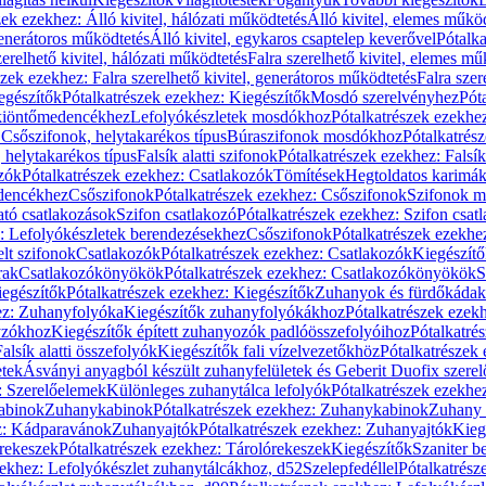
zek ezekhez: Álló kivitel, hálózati működtetés
Álló kivitel, elemes műkö
generátoros működtetés
Álló kivitel, egykaros csaptelep keverővel
Pótalka
erelhető kivitel, hálózati működtetés
Falra szerelhető kivitel, elemes mű
szek ezekhez: Falra szerelhető kivitel, generátoros működtetés
Falra szer
egészítők
Pótalkatrészek ezekhez: Kiegészítők
Mosdó szerelvényhez
Pót
 kiöntőmedencékhez
Lefolyókészletek mosdókhoz
Pótalkatrészek ezekhe
 Csőszifonok, helytakarékos típus
Búraszifonok mosdókhoz
Pótalkatrés
helytakarékos típus
Falsík alatti szifonok
Pótalkatrészek ezekhez: Falsík 
zók
Pótalkatrészek ezekhez: Csatlakozók
Tömítések
Hegtoldatos karimá
edencékhez
Csőszifonok
Pótalkatrészek ezekhez: Csőszifonok
Szifonok m
tó csatlakozások
Szifon csatlakozó
Pótalkatrészek ezekhez: Szifon csat
z: Lefolyókészletek berendezésekhez
Csőszifonok
Pótalkatrészek ezekhe
elt szifonok
Csatlakozók
Pótalkatrészek ezekhez: Csatlakozók
Kiegészít
rak
Csatlakozókönyökök
Pótalkatrészek ezekhez: Csatlakozókönyökök
S
egészítők
Pótalkatrészek ezekhez: Kiegészítők
Zuhanyok és fürdőkádak
ez: Zuhanyfolyóka
Kiegészítők zuhanyfolyókákhoz
Pótalkatrészek ezek
nyzókhoz
Kiegészítők épített zuhanyozók padlóösszefolyóihoz
Pótalkatré
alsík alatti összefolyók
Kiegészítők fali vízelvezetőkhöz
Pótalkatrészek 
etek
Ásványi anyagból készült zuhanyfelületek és Geberit Duofix szere
: Szerelőelemek
Különleges zuhanytálca lefolyók
Pótalkatrészek ezekhe
abinok
Zuhanykabinok
Pótalkatrészek ezekhez: Zuhanykabinok
Zuhany 
ez: Kádparavánok
Zuhanyajtók
Pótalkatrészek ezekhez: Zuhanyajtók
Kieg
rekeszek
Pótalkatrészek ezekhez: Tárolórekeszek
Kiegészítők
Szaniter b
zekhez: Lefolyókészlet zuhanytálcákhoz, d52
Szelepfedéllel
Pótalkatrész