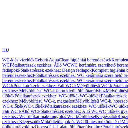
HU
WC-k és vizeldék
Geberit AquaClean higiéniai berendezések
Komplett
WC
Pótalkatrészek ezekhez: Álló WC
WC kerámiára szerelhető beren
fedlapok
Pótalkatrészek ezekhez: Design fedlapok
Komplett higiéniai
berendezésekhez
Pótalkatrészek ezekhez: WC kerámiára szerelhető b
berendezésekhez
Pótalkatrészek ezekhez: WC kerámiára szerelhető b
WC-k
Pótalkatrészek ezekhez: Fali WC-k
Mélyöblítésű WC-k
Pótalkat
ezekhez: Mélyöblítésű WC-k falon kívüli öblítőtartályhoz
Mélyöblíté
ülőkék
Pótalkatrészek ezekhez: WC-ülőkék
WC-ülőkék
Pótalkatrésze
ezekhez: Mélyöblítésű WC-k, magasított
Mélyöblítésű WC-k, hosszabb
WC-ülőkék
WC-ülőkék
Pótalkatrészek ezekhez: WC-ülőkék
WC-ülőka
Fali WC-k
Álló WC
Pótalkatrészek ezekhez: Álló WC
WC-ülőkék gye
ezekhez: WC-ülőkarimák
Guggolós WC-k
Öblítéssel
Kiegészítők
Rögzí
ezekhez: Kiegészítők
Működtetőlapok és WC öblítés működtetései
Műk
öblítőtartályokhoz
Omega falsík alatti öblítőtartályokhoz
Pótalkatrészek