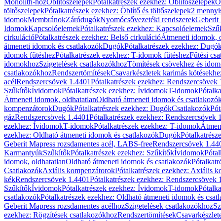
Monolith-hoz
Öblítőszelepek
Pótalkatrészek ezekhez: Öblítőszelepek
Ö
töltőszelepek
Pótalkatrészek ezekhez: Öblítő és töltőszelepek
2 mennyis
idomok
Membránok
Záródugók
Nyomócsővezetéki rendszerek
Geberit
Idomok
Kapcsolóelemek
Pótalkatrészek ezekhez: Kapcsolóelemek
Szű
cirkuláció
Pótalkatrészek ezekhez: Belső cirkuláció
Átmeneti idomok, o
átmeneti idomok és csatlakozók
Dugók
Pótalkatrészek ezekhez: Dugó
idomok fűtéshez
Pótalkatrészek ezekhez: T-idomok fűtéshez
Fűtési cs
idomokhoz
Szigetelések csatlakozókhoz
Tömítések csövekhez és ido
csatlakozókhoz
Rendszertömítések
Csavarkészletek karimás kötésekhe
acél
Rendszercsövek 1.4401
Pótalkatrészek ezekhez: Rendszercsövek
Szűkítők
Ívidomok
Pótalkatrészek ezekhez: Ívidomok
T-idomok
Pótalk
Átmeneti idomok, oldhatatlan
Oldható átmeneti idomok és csatlakozó
kompenzátorok
Dugók
Pótalkatrészek ezekhez: Dugók
Csatlakozók
Pót
gáz
Rendszercsövek 1.4401
Pótalkatrészek ezekhez: Rendszercsövek 
ezekhez: Ívidomok
T-idomok
Pótalkatrészek ezekhez: T-idomok
Átmene
ezekhez: Oldható átmeneti idomok és csatlakozók
Dugók
Pótalkatrész
Geberit Mapress rozsdamentes acél, LABS-free
Rendszercsövek 1.44
Karmantyúk
Szűkítők
Pótalkatrészek ezekhez: Szűkítők
Ívidomok
Pótal
idomok, oldhatatlan
Oldható átmeneti idomok és csatlakozók
Pótalkatr
Csatlakozók
Axiális kompenzátorok
Pótalkatrészek ezekhez: Axiális 
kék
Rendszercsövek 1.4401
Pótalkatrészek ezekhez: Rendszercsövek 
Szűkítők
Ívidomok
Pótalkatrészek ezekhez: Ívidomok
T-idomok
Pótalk
csatlakozók
Pótalkatrészek ezekhez: Oldható átmeneti idomok és csat
Geberit Mapress rozsdamentes acélhoz
Szigetelések csatlakozókhoz
Sz
ezekhez: Rögzítések csatlakozókhoz
Rendszertömítések
Csavarkészlet