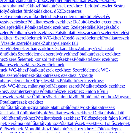
let zuhanytálcákhoz, d90
Szelepfedéllel
Pótalkatrészek ezekhez:
stra zuhanytálcákhoz
Pótalkatrészek ezekhez: Lefolyókészlet Sestra
efolyókészlet fürdőkádakhoz, d52
Excenteres
szlet excenteres működtetéshez
Excenteres működtetéssel és
ozzávezetéshez
Pótalkatrészek ezekhez: Beépítőkészlet excenteres
Szelepfedéllel
Pótalkatrészek ezekhez: Szelepfedéllel
Kiegészítők
szelep
Pótalkatrészek ezekhez: Falsík alatti visszacsapó szelep
Szerelési
ezekhez: Szerelőelemek WC-khez
Mosdó szerelőelemek
Pótalkatrészek
 Vizelde szerelőelemek
Zuhanyelemek fali
 Szerelőelemek zuhanyzókhoz és kádakhoz
Zuhanyzó válaszfal
iöntőkhöz
Szerelőelemek szerelvényekhez
Pótalkatrészek ezekhez:
hez
Szerelőelemek konzol terhelésekhez
Pótalkatrészek ezekhez:
lkatrészek ezekhez: Szerelőelemek
lemek WC-khez
Pótalkatrészek ezekhez: Szerelőelemek WC-
lde szerelőelemek
Pótalkatrészek ezekhez: Vizelde
uhany elemekhez
Rögzítésekhez
Pótalkatrészek ezekhez:
rtályok WC-khez, műanyagból
Magasra szerelt
Pótalkatrészek ezekhez:
khez, szaniterkerámia
Pótalkatrészek ezekhez: Falon kívüli
trészek ezekhez: Öblítőcsövek falon kívüli öblítőtartályokhoz
Magasra
Pótalkatrészek ezekhez:
 öblítőtartályok
Sigma falsík alatti öblítőtartályok
Pótalkatrészek
alsík alatti öblítőtartályok
Pótalkatrészek ezekhez: Delta falsík alatti
 öblítőtartályokhoz
Pótalkatrészek ezekhez: Töltőszelepek falon kívüli
epek kerámia öblítőtartályokhoz
Pótalkatrészek ezekhez: Töltőszelepek
öltőszelepek Monolith-hoz
Pótalkatrészek ezekhez: Töltőszelepek