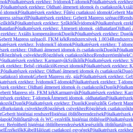
omok
Pótalkatrészek ezekhez: Ívidomok
T-idomok
Pótalkatrészek ezekhe
k
Pótalkatrészek ezekhez: Oldható átmeneti idomok és csatlakozók
Axiál
zó idomok
Pótalkatrészek ezekhez: Fűtési csatlakozó idomok
Geberit Map
press szénacél
Pótalkatrészek ezekhez: Geberit Mapress szénacél
Rends
Szűkítők
Pótalkatrészek ezekhez: Szűkítők
Ívidomok
Pótalkatrészek eze
hatatlan
Pótalkatrészek ezekhez: Átmeneti idomok, oldhatatlan
Oldható 
k ezekhez: Axiális kompenzátorok
Dugók
Pótalkatrészek ezekhez: Dugó
 Geberit Mapress szénacél, FKM kék
Rendszercsövek 1.0034
Rendszercs
katrészek ezekhez: Ívidomok
T-idomok
Pótalkatrészek ezekhez: T-idom
észek ezekhez: Oldható átmeneti idomok és csatlakozók
Dugók
Pótalkat
z
Rögzítések csövekhez
Rögzítések csatlakozókhoz
Rendszertömítések
C
Pótalkatrészek ezekhez: Karmantyúk
Szűkítők
Pótalkatrészek ezekhez: 
zek ezekhez: Belső cirkuláció
Kereszt idomok
Pótalkatrészek ezekhez: 
k
Pótalkatrészek ezekhez: Oldható átmeneti idomok és csatlakozók
Dugó
 csatlakozó idomok
Geberit Mapress réz, gáz
Pótalkatrészek ezekhez: Geb
katrészek ezekhez: Ívidomok
T-idomok
Pótalkatrészek ezekhez: T-idom
észek ezekhez: Oldható átmeneti idomok és csatlakozók
Dugók
Pótalkat
Geberit Mapress réz, FKM kék
Karmantyúk
Pótalkatrészek ezekhez: Ka
atrészek ezekhez: T-idomok
Átmeneti idomok, oldhatatlan
Pótalkatrésze
lakozók
Dugók
Pótalkatrészek ezekhez: Dugók
Kiegészítők Geberit Mapr
oz
Burkolatok csövekhez
Rögzítések csövekhez
Rögzítések csatlakozókh
z
Geberit higiéniai rendszer
Higiéniai öblítőberendezések
Pótalkatrészek 
ólapok
Öblítőtartályok és WC-vezérlők higiéniai öblítéssel
Pótalkatrésze
ez: Beépíthető higiéniai öblítőberendezések
Kiegészítők öblítőtartályok
sel
Érzékelők
Kábel
Hálózati csatlakozó egységek
Pótalkatrészek ezekhez