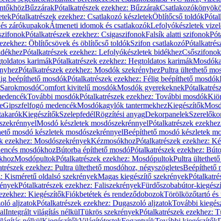
öntőkhöz
Bűzzárak
Pótalkatrészek ezekhez: Bűzzárak
Csatlakozókönyök
etek
Pótalkatrészek ezekhez: Csatlakozó készletek
Öblítőcső toldók
Pótal
 és zárókupakok
Átmeneti idomok és csatlakozók
Lefolyókészletek vize
szifonok
Pótalkatrészek ezekhez: Csigaszifonok
Falsík alatti szifonok
Pót
 ezekhez: Öblítőcsövek és öblítőcső toldók
Szifon csatlakozó
Pótalkatrés
idékhez
Pótalkatrészek ezekhez: Lefolyókészletek bidékhez
Csőszifonok
toldatos karimák
Pótalkatrészek ezekhez: Hegtoldatos karimák
Mosdóka
nyhez
Pótalkatrészek ezekhez: Mosdók szekrényhez
Pultra ültethető m
lig beépíthető mosdók
Pótalkatrészek ezekhez: Félig beépíthető mosdók
Sarokmosdó
Comfort kivitelű mosdók
Mosdók gyerekeknek
Pótalkatré
őmedencék
További mosdók
Pótalkatrészek ezekhez: További mosdók
Kiö
e
Gipszfelfogó medencék
Mosdókagylók tantermekhez
Kiegészítők
Mosdó
takarók
Kiegészítők
Szelepfedél
Rögzítési anyag
Dekorpanelek
Szerelőko
szekrénnyel
Mosdó készletek mosdószekrénnyel
Pótalkatrészek ezekhe
thető mosdó készletek mosdószekrénnyel
Beépíthető mosdó készletek m
ek ezekhez: Mosdószekrények
Kézmosókhoz
Pótalkatrészek ezekhez: 
edencés mosdókhoz
Bútorba építhető mosdó
Pótalkatrészek ezekhez: Bút
ókhoz
Mosdópultok
Pótalkatrészek ezekhez: Mosdópultok
Pultra ültethet
atrészek ezekhez: Pultra ültethető mosdóhoz, négyszögletes
Beépíthető
z: Kisméretű oldalsó szekrények
Magas kiegészítő szekrények
Pótalkatr
rények
Pótalkatrészek ezekhez: Faliszekrények
Fürdőszobabútor-kiegész
 ezekhez: Kiegészítők
Fiókbetétek és rendeződobozok
Törölközőtartó és 
oló aljzatok
Pótalkatrészek ezekhez: Dugaszoló aljzatok
További kiegés
al
Integrált világítás nélkül
Tükrös szekrények
Pótalkatrészek ezekhez: 
lágítás nélkül
Kiegészítők
Világítótestek
Fogantyúk
További kiegészítők
D