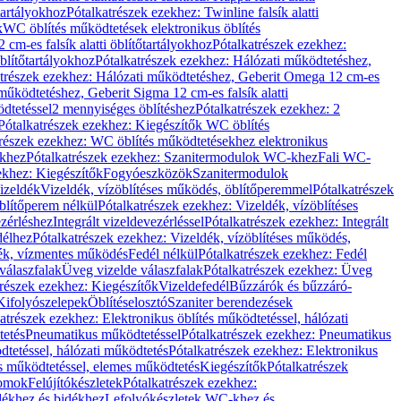
őtartályokhoz
Pótalkatrészek ezekhez: Twinline falsík alatti
k
WC öblítés működtetések elektronikus öblítés
cm-es falsík alatti öblítőtartályokhoz
Pótalkatrészek ezekhez:
blítőtartályokhoz
Pótalkatrészek ezekhez: Hálózati működtetéshez,
atrészek ezekhez: Hálózati működtetéshez, Geberit Omega 12 cm-es
űködtetéshez, Geberit Sigma 12 cm-es falsík alatti
dtetéssel
2 mennyiséges öblítéshez
Pótalkatrészek ezekhez: 2
Pótalkatrészek ezekhez: Kiegészítők WC öblítés
trészek ezekhez: WC öblítés működtetésekhez elektronikus
khez
Pótalkatrészek ezekhez: Szanitermodulok WC-khez
Fali WC-
ekhez: Kiegészítők
Fogyóeszközök
Szanitermodulok
izeldék
Vizeldék, vízöblítéses működés, öblítőperemmel
Pótalkatrészek
blítőperem nélkül
Pótalkatrészek ezekhez: Vizeldék, vízöblítéses
ezérléshez
Integrált vizeldevezérléssel
Pótalkatrészek ezekhez: Integrált
délhez
Pótalkatrészek ezekhez: Vizeldék, vízöblítéses működés,
dék, vízmentes működés
Fedél nélkül
Pótalkatrészek ezekhez: Fedél
válaszfalak
Üveg vizelde válaszfalak
Pótalkatrészek ezekhez: Üveg
trészek ezekhez: Kiegészítők
Vizeldefedél
Bűzzárók és bűzzáró-
Kifolyószelepek
Öblítéselosztó
Szaniter berendezések
atrészek ezekhez: Elektronikus öblítés működtetéssel, hálózati
tetés
Pneumatikus működtetéssel
Pótalkatrészek ezekhez: Pneumatikus
dtetéssel, hálózati működtetés
Pótalkatrészek ezekhez: Elektronikus
és működtetéssel, elemes működtetés
Kiegészítők
Pótalkatrészek
domok
Felújítókészletek
Pótalkatrészek ezekhez:
dékhez és bidékhez
Lefolyókészletek WC-khez és