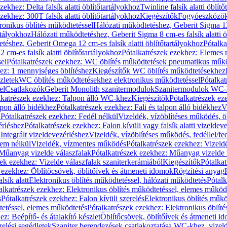
zekhez: Delta falsík alatti öblítőtartályokhoz
Twinline falsík alatti öblít
zekhez: 300T falsík alatti öblítőtartályokhoz
Kiegészítők
Fogyóeszközö
ronikus öblítés működtetéssel
Hálózati működtetéshez, Geberit Sigma 12 
rtályokhoz
Hálózati működtetéshez, Geberit Sigma 8 cm-es falsík alatti ö
téshez, Geberit Omega 12 cm-es falsík alatti öblítőtartályokhoz
Pótalk
cm-es falsík alatti öblítőtartályokhoz
Pótalkatrészek ezekhez: Elemes m
el
Pótalkatrészek ezekhez: WC öblítés működtetések pneumatikus műkö
ez: 1 mennyiséges öblítéshez
Kiegészítők WC öblítés működtetésekhez
zletek
WC öblítés működtetésekhez elektronikus működtetéssel
Pótalka
el
Csatlakozók
Geberit Monolith szanitermodulok
Szanitermodulok WC-
lkatrészek ezekhez: Talpon álló WC-khez
Kiegészítők
Pótalkatrészek ez
alpon álló bidékhez
Pótalkatrészek ezekhez: Fali és talpon álló bidékhez
V
l
Pótalkatrészek ezekhez: Fedél nélkül
Vizeldék, vízöblítéses működés, ö
érléshez
Pótalkatrészek ezekhez: Falon kívüli vagy falsík alatti vizeldev
Integrált vizeldevezérléshez
Vizeldék, vízöblítéses működés, fedéllel/fe
rem nélkül
Vizeldék, vízmentes működés
Pótalkatrészek ezekhez: Vizel
Műanyag vizelde válaszfalak
Pótalkatrészek ezekhez: Műanyag vizelde 
zek ezekhez: Vizelde válaszfalak szaniterkerámiából
Kiegészítők
Pótalka
 ezekhez: Öblítőcsövek, öblítőívek és átmeneti idomok
Rögzítési anyag
lsík alatt
Elektronikus öblítés működtetéssel, hálózati működtetés
Pótalk
alkatrészek ezekhez: Elektronikus öblítés működtetéssel, elemes működ
s
Pótalkatrészek ezekhez: Falon kívüli szerelés
Elektronikus öblítés műkö
tetéssel, elemes működtetés
Pótalkatrészek ezekhez: Elektronikus öblít
z: Beépítő- és átalakító készlet
Öblítőcsövek, öblítőívek és átmeneti i
elési segédletek
Szaniter berendezések csatlakoztatása WC-khez, vizel