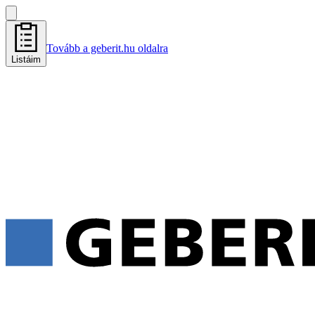
Tovább a geberit.hu oldalra
Listáim