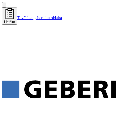
Tovább a geberit.hu oldalra
Listáim