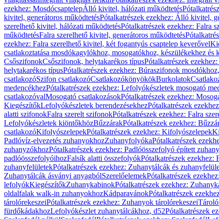
ezekhez: Mosdócsaptelep
Álló kivitel, hálózati működtetés
Pótalkatrés
kivitel, generátoros működtetés
Pótalkatrészek ezekhez: Álló kivitel, 
szerelhető kivitel, hálózati működtetés
Pótalkatrészek ezekhez: Falra sz
működtetés
Falra szerelhető kivitel, generátoros működtetés
Pótalkatré
ezekhez: Falra szerelhető kivitel, két fogantyús csaptelep keverővel
Ki
csatlakoztatása mosdókagylókhoz, mosogatókhoz, készülékekhez és
Csőszifonok
Csőszifonok, helytakarékos típus
Pótalkatrészek ezekhez:
helytakarékos típus
Pótalkatrészek ezekhez: Búraszifonok mosdókhoz, 
csatlakozó
Szifon csatlakozó
Csatlakozókönyökök
Burkolatok
Csatlako
medencékhez
Pótalkatrészek ezekhez: Lefolyókészletek mosogató m
csatlakozóval
Mosogató csatlakozások
Pótalkatrészek ezekhez: Mosoga
Kiegészítők
Lefolyókészletek berendezésekhez
Pótalkatrészek ezekhe
alatti szifonok
Falra szerelt szifonok
Pótalkatrészek ezekhez: Falra szer
Lefolyókészletek kiöntőkhöz
Bűzzárak
Pótalkatrészek ezekhez: Bűzzá
csatlakozó
Kifolyószelepek
Pótalkatrészek ezekhez: Kifolyószelepek
Ki
Padlóvíz-elvezetés zuhanyokhoz
Zuhanyfolyóka
Pótalkatrészek ezekh
zuhanyzókhoz
Pótalkatrészek ezekhez: Padlóösszefolyó épített zuha
padlóösszefolyóihoz
Falsík alatti összefolyók
Pótalkatrészek ezekhez: F
zuhanyfelületek
Pótalkatrészek ezekhez: Zuhanytálcák és zuhanyfelül
Zuhanytálcák ásványi anyagból
Szerelőelemek
Pótalkatrészek ezekhez
lefolyók
Kiegészítők
Zuhanykabinok
Pótalkatrészek ezekhez: Zuhanyk
oldalfalak walk-in zuhanyokhoz
Kádparavánok
Pótalkatrészek ezekh
tárolórekeszei
Pótalkatrészek ezekhez: Zuhanyok tárolórekeszei
Tároló
fürdőkádakhoz
Lefolyókészlet zuhanytálcákhoz, d52
Pótalkatrészek e