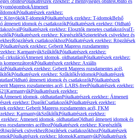
éges öblítés
Pótalkatrészek ezekhez: 2 mennyiséges öblítés
Öblítő és
Nyomógombok
Átmeneti
ű
Idomok
Pótalkatrészek ezekhez:
ez: Könyökök
T-idomok
Pótalkatrészek ezekhez: T-idomok
Belső
ó átmeneti idomok és csatlakozók
Pótalkatrészek ezekhez: Oldható
tlakozóval
Pótalkatrészek ezekhez: Elosztók menetes csatlakozóval
T-
szítők
Pótalkatrészek ezekhez: Kiegészítők
Szigetelések csövekhez és
vekhez
Rögzítések csatlakozókhoz
Pótalkatrészek ezekhez: Rögzítések
l
Pótalkatrészek ezekhez: Geberit Mapress rozsdamentes
 ezekhez: Karmantyúk
Szűkítők
Pótalkatrészek ezekhez:
ső cirkuláció
Átmeneti idomok, oldhatatlan
Pótalkatrészek ezekhez:
is kompenzátorok
Pótalkatrészek ezekhez: Axiális
gáz
Pótalkatrészek ezekhez: Geberit Mapress rozsdamentes acél,
űkítők
Pótalkatrészek ezekhez: Szűkítők
Ívidomok
Pótalkatrészek
tatlan
Oldható átmeneti idomok és csatlakozók
Pótalkatrészek
erit Mapress rozsdamentes acél, LABS-free
Pótalkatrészek ezekhez:
521
Karmantyúk
Pótalkatrészek ezekhez:
ok
Átmeneti idomok, oldhatatlan
Pótalkatrészek ezekhez: Átmeneti
részek ezekhez: Dugók
Csatlakozók
Pótalkatrészek ezekhez:
szek ezekhez: Geberit Mapress rozsdamentes acél, FKM
 ezekhez: Karmantyúk
Szűkítők
Pótalkatrészek ezekhez:
k ezekhez: Átmeneti idomok, oldhatatlan
Oldható átmeneti idomok és
ess rozsdamentes acélhoz
Pótalkatrészek ezekhez: Kiegészítők
z
Rögzítések csövekhez
Rögzítések csatlakozókhoz
Pótalkatrészek
omok
Pótalkatrészek ezekhez: Idomok
Karmantyúk
Pótalkatrészek