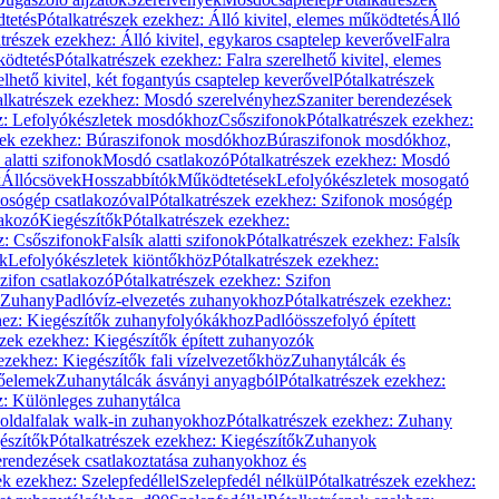
dtetés
Pótalkatrészek ezekhez: Álló kivitel, elemes működtetés
Álló
trészek ezekhez: Álló kivitel, egykaros csaptelep keverővel
Falra
ködtetés
Pótalkatrészek ezekhez: Falra szerelhető kivitel, elemes
elhető kivitel, két fogantyús csaptelep keverővel
Pótalkatrészek
alkatrészek ezekhez: Mosdó szerelvényhez
Szaniter berendezések
z: Lefolyókészletek mosdókhoz
Csőszifonok
Pótalkatrészek ezekhez:
zek ezekhez: Búraszifonok mosdókhoz
Búraszifonok mosdókhoz,
alatti szifonok
Mosdó csatlakozó
Pótalkatrészek ezekhez: Mosdó
k
Állócsövek
Hosszabbítók
Működtetések
Lefolyókészletek mosogató
osógép csatlakozóval
Pótalkatrészek ezekhez: Szifonok mosógép
lakozó
Kiegészítők
Pótalkatrészek ezekhez:
z: Csőszifonok
Falsík alatti szifonok
Pótalkatrészek ezekhez: Falsík
ők
Lefolyókészletek kiöntőkhöz
Pótalkatrészek ezekhez:
zifon csatlakozó
Pótalkatrészek ezekhez: Szifon
Zuhany
Padlóvíz-elvezetés zuhanyokhoz
Pótalkatrészek ezekhez:
hez: Kiegészítők zuhanyfolyókákhoz
Padlóösszefolyó épített
szek ezekhez: Kiegészítők épített zuhanyozók
ezekhez: Kiegészítők fali vízelvezetőkhöz
Zuhanytálcák és
lőelemek
Zuhanytálcák ásványi anyagból
Pótalkatrészek ezekhez:
z: Különleges zuhanytálca
oldalfalak walk-in zuhanyokhoz
Pótalkatrészek ezekhez: Zuhany
észítők
Pótalkatrészek ezekhez: Kiegészítők
Zuhanyok
erendezések csatlakoztatása zuhanyokhoz és
ek ezekhez: Szelepfedéllel
Szelepfedél nélkül
Pótalkatrészek ezekhez: