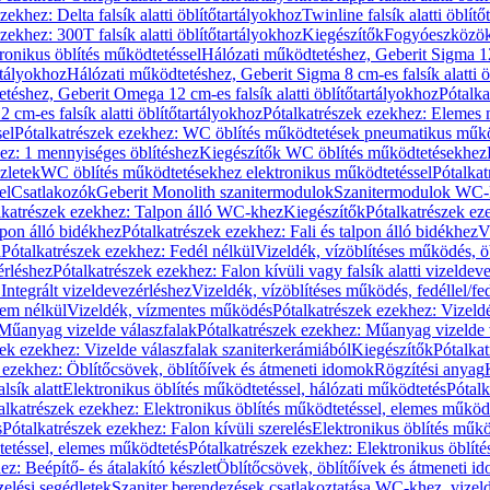
zekhez: Delta falsík alatti öblítőtartályokhoz
Twinline falsík alatti öblít
zekhez: 300T falsík alatti öblítőtartályokhoz
Kiegészítők
Fogyóeszközö
ronikus öblítés működtetéssel
Hálózati működtetéshez, Geberit Sigma 12 
rtályokhoz
Hálózati működtetéshez, Geberit Sigma 8 cm-es falsík alatti ö
téshez, Geberit Omega 12 cm-es falsík alatti öblítőtartályokhoz
Pótalk
cm-es falsík alatti öblítőtartályokhoz
Pótalkatrészek ezekhez: Elemes m
el
Pótalkatrészek ezekhez: WC öblítés működtetések pneumatikus műkö
ez: 1 mennyiséges öblítéshez
Kiegészítők WC öblítés működtetésekhez
zletek
WC öblítés működtetésekhez elektronikus működtetéssel
Pótalka
el
Csatlakozók
Geberit Monolith szanitermodulok
Szanitermodulok WC-
lkatrészek ezekhez: Talpon álló WC-khez
Kiegészítők
Pótalkatrészek ez
alpon álló bidékhez
Pótalkatrészek ezekhez: Fali és talpon álló bidékhez
V
l
Pótalkatrészek ezekhez: Fedél nélkül
Vizeldék, vízöblítéses működés, ö
érléshez
Pótalkatrészek ezekhez: Falon kívüli vagy falsík alatti vizeldev
Integrált vizeldevezérléshez
Vizeldék, vízöblítéses működés, fedéllel/fe
rem nélkül
Vizeldék, vízmentes működés
Pótalkatrészek ezekhez: Vizel
Műanyag vizelde válaszfalak
Pótalkatrészek ezekhez: Műanyag vizelde 
zek ezekhez: Vizelde válaszfalak szaniterkerámiából
Kiegészítők
Pótalka
 ezekhez: Öblítőcsövek, öblítőívek és átmeneti idomok
Rögzítési anyag
lsík alatt
Elektronikus öblítés működtetéssel, hálózati működtetés
Pótalk
alkatrészek ezekhez: Elektronikus öblítés működtetéssel, elemes működ
s
Pótalkatrészek ezekhez: Falon kívüli szerelés
Elektronikus öblítés műkö
tetéssel, elemes működtetés
Pótalkatrészek ezekhez: Elektronikus öblít
z: Beépítő- és átalakító készlet
Öblítőcsövek, öblítőívek és átmeneti i
elési segédletek
Szaniter berendezések csatlakoztatása WC-khez, vizel