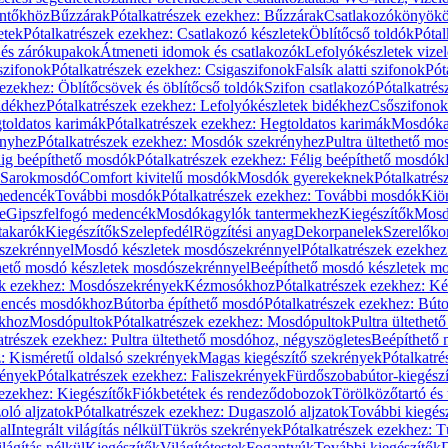
öntőkhöz
Bűzzárak
Pótalkatrészek ezekhez: Bűzzárak
Csatlakozókönyök
etek
Pótalkatrészek ezekhez: Csatlakozó készletek
Öblítőcső toldók
Pótal
 és zárókupakok
Átmeneti idomok és csatlakozók
Lefolyókészletek vize
szifonok
Pótalkatrészek ezekhez: Csigaszifonok
Falsík alatti szifonok
Pót
 ezekhez: Öblítőcsövek és öblítőcső toldók
Szifon csatlakozó
Pótalkatrés
idékhez
Pótalkatrészek ezekhez: Lefolyókészletek bidékhez
Csőszifonok
toldatos karimák
Pótalkatrészek ezekhez: Hegtoldatos karimák
Mosdóka
nyhez
Pótalkatrészek ezekhez: Mosdók szekrényhez
Pultra ültethető m
lig beépíthető mosdók
Pótalkatrészek ezekhez: Félig beépíthető mosdók
Sarokmosdó
Comfort kivitelű mosdók
Mosdók gyerekeknek
Pótalkatré
őmedencék
További mosdók
Pótalkatrészek ezekhez: További mosdók
Kiö
e
Gipszfelfogó medencék
Mosdókagylók tantermekhez
Kiegészítők
Mosdó
takarók
Kiegészítők
Szelepfedél
Rögzítési anyag
Dekorpanelek
Szerelőko
szekrénnyel
Mosdó készletek mosdószekrénnyel
Pótalkatrészek ezekhe
thető mosdó készletek mosdószekrénnyel
Beépíthető mosdó készletek m
ek ezekhez: Mosdószekrények
Kézmosókhoz
Pótalkatrészek ezekhez: 
edencés mosdókhoz
Bútorba építhető mosdó
Pótalkatrészek ezekhez: Bút
ókhoz
Mosdópultok
Pótalkatrészek ezekhez: Mosdópultok
Pultra ültethet
atrészek ezekhez: Pultra ültethető mosdóhoz, négyszögletes
Beépíthető
z: Kisméretű oldalsó szekrények
Magas kiegészítő szekrények
Pótalkatr
rények
Pótalkatrészek ezekhez: Faliszekrények
Fürdőszobabútor-kiegész
 ezekhez: Kiegészítők
Fiókbetétek és rendeződobozok
Törölközőtartó és 
oló aljzatok
Pótalkatrészek ezekhez: Dugaszoló aljzatok
További kiegés
al
Integrált világítás nélkül
Tükrös szekrények
Pótalkatrészek ezekhez: 
lágítás nélkül
Kiegészítők
Világítótestek
Fogantyúk
További kiegészítők
D