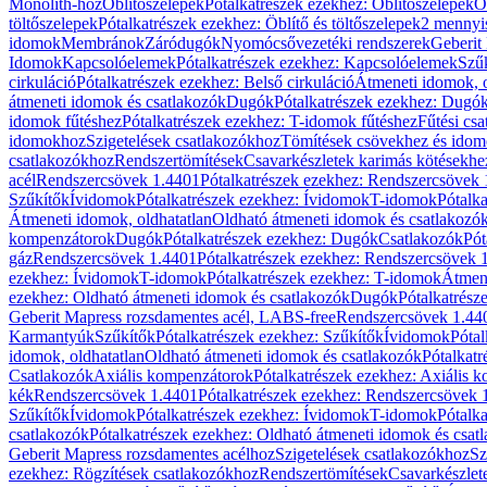
Monolith-hoz
Öblítőszelepek
Pótalkatrészek ezekhez: Öblítőszelepek
Ö
töltőszelepek
Pótalkatrészek ezekhez: Öblítő és töltőszelepek
2 mennyis
idomok
Membránok
Záródugók
Nyomócsővezetéki rendszerek
Geberit
Idomok
Kapcsolóelemek
Pótalkatrészek ezekhez: Kapcsolóelemek
Szű
cirkuláció
Pótalkatrészek ezekhez: Belső cirkuláció
Átmeneti idomok, o
átmeneti idomok és csatlakozók
Dugók
Pótalkatrészek ezekhez: Dugó
idomok fűtéshez
Pótalkatrészek ezekhez: T-idomok fűtéshez
Fűtési cs
idomokhoz
Szigetelések csatlakozókhoz
Tömítések csövekhez és ido
csatlakozókhoz
Rendszertömítések
Csavarkészletek karimás kötésekhe
acél
Rendszercsövek 1.4401
Pótalkatrészek ezekhez: Rendszercsövek
Szűkítők
Ívidomok
Pótalkatrészek ezekhez: Ívidomok
T-idomok
Pótalk
Átmeneti idomok, oldhatatlan
Oldható átmeneti idomok és csatlakozó
kompenzátorok
Dugók
Pótalkatrészek ezekhez: Dugók
Csatlakozók
Pót
gáz
Rendszercsövek 1.4401
Pótalkatrészek ezekhez: Rendszercsövek 
ezekhez: Ívidomok
T-idomok
Pótalkatrészek ezekhez: T-idomok
Átmene
ezekhez: Oldható átmeneti idomok és csatlakozók
Dugók
Pótalkatrész
Geberit Mapress rozsdamentes acél, LABS-free
Rendszercsövek 1.44
Karmantyúk
Szűkítők
Pótalkatrészek ezekhez: Szűkítők
Ívidomok
Pótal
idomok, oldhatatlan
Oldható átmeneti idomok és csatlakozók
Pótalkatr
Csatlakozók
Axiális kompenzátorok
Pótalkatrészek ezekhez: Axiális 
kék
Rendszercsövek 1.4401
Pótalkatrészek ezekhez: Rendszercsövek 
Szűkítők
Ívidomok
Pótalkatrészek ezekhez: Ívidomok
T-idomok
Pótalk
csatlakozók
Pótalkatrészek ezekhez: Oldható átmeneti idomok és csat
Geberit Mapress rozsdamentes acélhoz
Szigetelések csatlakozókhoz
Sz
ezekhez: Rögzítések csatlakozókhoz
Rendszertömítések
Csavarkészlet