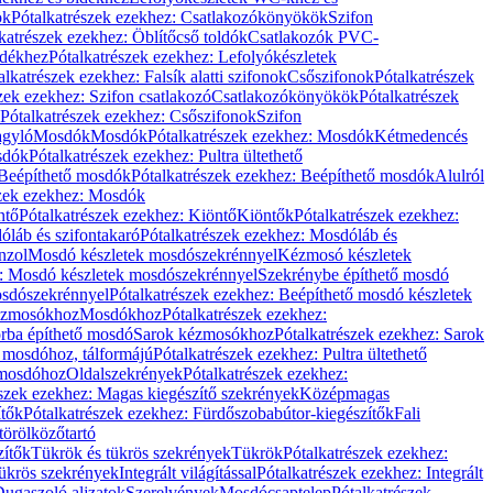
ök
Pótalkatrészek ezekhez: Csatlakozókönyökök
Szifon
katrészek ezekhez: Öblítőcső toldók
Csatlakozók PVC-
ldékhez
Pótalkatrészek ezekhez: Lefolyókészletek
alkatrészek ezekhez: Falsík alatti szifonok
Csőszifonok
Pótalkatrészek
zek ezekhez: Szifon csatlakozó
Csatlakozókönyökök
Pótalkatrészek
Pótalkatrészek ezekhez: Csőszifonok
Szifon
gyló
Mosdók
Mosdók
Pótalkatrészek ezekhez: Mosdók
Kétmedencés
osdók
Pótalkatrészek ezekhez: Pultra ültethető
Beépíthető mosdók
Pótalkatrészek ezekhez: Beépíthető mosdók
Alulról
szek ezekhez: Mosdók
ntő
Pótalkatrészek ezekhez: Kiöntő
Kiöntők
Pótalkatrészek ezekhez:
láb és szifontakaró
Pótalkatrészek ezekhez: Mosdóláb és
nzol
Mosdó készletek mosdószekrénnyel
Kézmosó készletek
z: Mosdó készletek mosdószekrénnyel
Szekrénybe építhető mosdó
osdószekrénnyel
Pótalkatrészek ezekhez: Beépíthető mosdó készletek
Kézmosókhoz
Mosdókhoz
Pótalkatrészek ezekhez:
orba építhető mosdó
Sarok kézmosókhoz
Pótalkatrészek ezekhez: Sarok
ő mosdóhoz, tálformájú
Pótalkatrészek ezekhez: Pultra ültethető
 mosdóhoz
Oldalszekrények
Pótalkatrészek ezekhez:
észek ezekhez: Magas kiegészítő szekrények
Középmagas
ítők
Pótalkatrészek ezekhez: Fürdőszobabútor-kiegészítők
Fali
törölközőtartó
zítők
Tükrök és tükrös szekrények
Tükrök
Pótalkatrészek ezekhez:
Tükrös szekrények
Integrált világítással
Pótalkatrészek ezekhez: Integrált
ugaszoló aljzatok
Szerelvények
Mosdócsaptelep
Pótalkatrészek