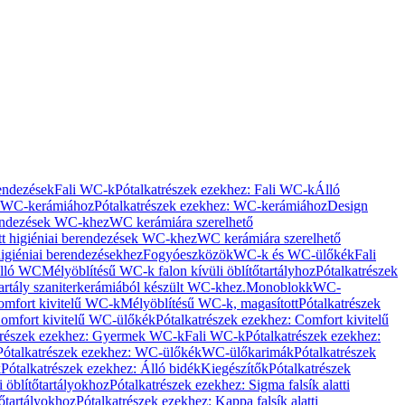
rendezések
Fali WC-k
Pótalkatrészek ezekhez: Fali WC-k
Álló
WC-kerámiához
Pótalkatrészek ezekhez: WC-kerámiához
Design
rendezések WC-khez
WC kerámiára szerelhető
t higiéniai berendezések WC-khez
WC kerámiára szerelhető
igiéniai berendezésekhez
Fogyóeszközök
WC-k és WC-ülőkék
Fali
Álló WC
Mélyöblítésű WC-k falon kívüli öblítőtartályhoz
Pótalkatrészek
tartály szaniterkerámiából készült WC-khez.
Monoblokk
WC-
omfort kivitelű WC-k
Mélyöblítésű WC-k, magasított
Pótalkatrészek
omfort kivitelű WC-ülőkék
Pótalkatrészek ezekhez: Comfort kivitelű
trészek ezekhez: Gyermek WC-k
Fali WC-k
Pótalkatrészek ezekhez:
Pótalkatrészek ezekhez: WC-ülőkék
WC-ülőkarimák
Pótalkatrészek
k
Pótalkatrészek ezekhez: Álló bidék
Kiegészítők
Pótalkatrészek
i öblítőtartályokhoz
Pótalkatrészek ezekhez: Sigma falsík alatti
tőtartályokhoz
Pótalkatrészek ezekhez: Kappa falsík alatti