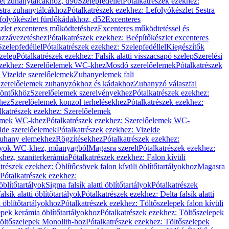
let zuhanytálcákhoz, d90
Szelepfedéllel
Pótalkatrészek ezekhez:
stra zuhanytálcákhoz
Pótalkatrészek ezekhez: Lefolyókészlet Sestra
efolyókészlet fürdőkádakhoz, d52
Excenteres
szlet excenteres működtetéshez
Excenteres működtetéssel és
ozzávezetéshez
Pótalkatrészek ezekhez: Beépítőkészlet excenteres
Szelepfedéllel
Pótalkatrészek ezekhez: Szelepfedéllel
Kiegészítők
szelep
Pótalkatrészek ezekhez: Falsík alatti visszacsapó szelep
Szerelési
ezekhez: Szerelőelemek WC-khez
Mosdó szerelőelemek
Pótalkatrészek
 Vizelde szerelőelemek
Zuhanyelemek fali
 Szerelőelemek zuhanyzókhoz és kádakhoz
Zuhanyzó válaszfal
iöntőkhöz
Szerelőelemek szerelvényekhez
Pótalkatrészek ezekhez:
hez
Szerelőelemek konzol terhelésekhez
Pótalkatrészek ezekhez:
lkatrészek ezekhez: Szerelőelemek
lemek WC-khez
Pótalkatrészek ezekhez: Szerelőelemek WC-
lde szerelőelemek
Pótalkatrészek ezekhez: Vizelde
uhany elemekhez
Rögzítésekhez
Pótalkatrészek ezekhez:
rtályok WC-khez, műanyagból
Magasra szerelt
Pótalkatrészek ezekhez:
khez, szaniterkerámia
Pótalkatrészek ezekhez: Falon kívüli
trészek ezekhez: Öblítőcsövek falon kívüli öblítőtartályokhoz
Magasra
Pótalkatrészek ezekhez:
 öblítőtartályok
Sigma falsík alatti öblítőtartályok
Pótalkatrészek
alsík alatti öblítőtartályok
Pótalkatrészek ezekhez: Delta falsík alatti
 öblítőtartályokhoz
Pótalkatrészek ezekhez: Töltőszelepek falon kívüli
epek kerámia öblítőtartályokhoz
Pótalkatrészek ezekhez: Töltőszelepek
öltőszelepek Monolith-hoz
Pótalkatrészek ezekhez: Töltőszelepek