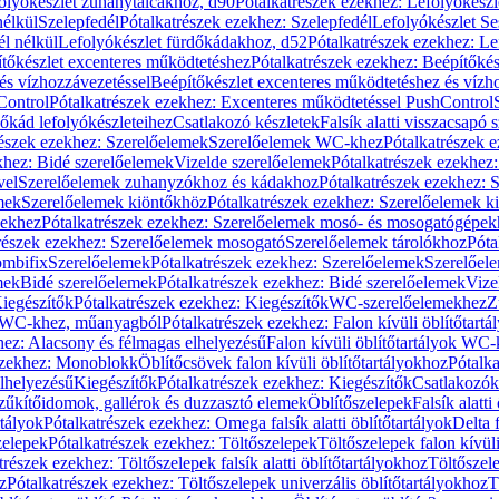
olyókészlet zuhanytálcákhoz, d90
Pótalkatrészek ezekhez: Lefolyókész
nélkül
Szelepfedél
Pótalkatrészek ezekhez: Szelepfedél
Lefolyókészlet Se
él nélkül
Lefolyókészlet fürdőkádakhoz, d52
Pótalkatrészek ezekhez: L
tőkészlet excenteres működtetéshez
Pótalkatrészek ezekhez: Beépítőké
és vízhozzávezetéssel
Beépítőkészlet excenteres működtetéshez és vízh
Control
Pótalkatrészek ezekhez: Excenteres működtetéssel PushControl
őkád lefolyókészleteihez
Csatlakozó készletek
Falsík alatti visszacsapó 
részek ezekhez: Szerelőelemek
Szerelőelemek WC-khez
Pótalkatrészek 
khez: Bidé szerelőelemek
Vizelde szerelőelemek
Pótalkatrészek ezekhez:
vel
Szerelőelemek zuhanyzókhoz és kádakhoz
Pótalkatrészek ezekhez:
mek
Szerelőelemek kiöntőkhöz
Pótalkatrészek ezekhez: Szerelőelemek k
pekhez
Pótalkatrészek ezekhez: Szerelőelemek mosó- és mosogatógépek
részek ezekhez: Szerelőelemek mosogató
Szerelőelemek tárolókhoz
Póta
ombifix
Szerelőelemek
Pótalkatrészek ezekhez: Szerelőelemek
Szerelőe
mek
Bidé szerelőelemek
Pótalkatrészek ezekhez: Bidé szerelőelemek
Vize
iegészítők
Pótalkatrészek ezekhez: Kiegészítők
WC-szerelőelemekhez
Z
ok WC-khez, műanyagból
Pótalkatrészek ezekhez: Falon kívüli öblítőta
hez: Alacsony és félmagas elhelyezésű
Falon kívüli öblítőtartályok WC-
ezekhez: Monoblokk
Öblítőcsövek falon kívüli öblítőtartályokhoz
Pótalka
lhelyezésű
Kiegészítők
Pótalkatrészek ezekhez: Kiegészítők
Csatlakozók
zűkítőidomok, gallérok és duzzasztó elemek
Öblítőszelepek
Falsík alatti
rtályok
Pótalkatrészek ezekhez: Omega falsík alatti öblítőtartályok
Delta f
zelepek
Pótalkatrészek ezekhez: Töltőszelepek
Töltőszelepek falon kívüli
trészek ezekhez: Töltőszelepek falsík alatti öblítőtartályokhoz
Töltőszel
z
Pótalkatrészek ezekhez: Töltőszelepek univerzális öblítőtartályokhoz
T