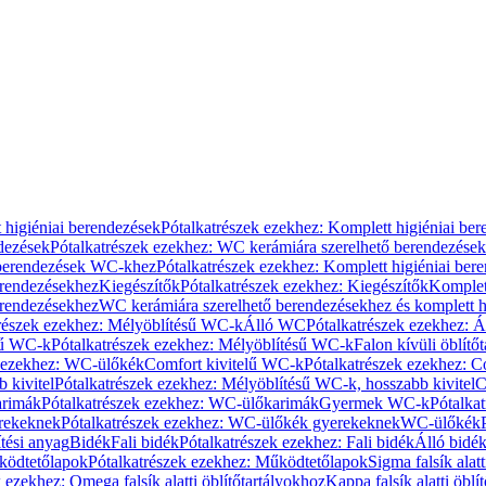
 higiéniai berendezések
Pótalkatrészek ezekhez: Komplett higiéniai be
dezések
Pótalkatrészek ezekhez: WC kerámiára szerelhető berendezések
 berendezések WC-khez
Pótalkatrészek ezekhez: Komplett higiéniai be
erendezésekhez
Kiegészítők
Pótalkatrészek ezekhez: Kiegészítők
Komplet
erendezésekhez
WC kerámiára szerelhető berendezésekhez és komplett h
részek ezekhez: Mélyöblítésű WC-k
Álló WC
Pótalkatrészek ezekhez: 
sű WC-k
Pótalkatrészek ezekhez: Mélyöblítésű WC-k
Falon kívüli öblítő
k ezekhez: WC-ülőkék
Comfort kivitelű WC-k
Pótalkatrészek ezekhez: C
 kivitel
Pótalkatrészek ezekhez: Mélyöblítésű WC-k, hosszabb kivitel
C
rimák
Pótalkatrészek ezekhez: WC-ülőkarimák
Gyermek WC-k
Pótalka
rekeknek
Pótalkatrészek ezekhez: WC-ülőkék gyerekeknek
WC-ülőkék
tési anyag
Bidék
Fali bidék
Pótalkatrészek ezekhez: Fali bidék
Álló bidé
ödtetőlapok
Pótalkatrészek ezekhez: Működtetőlapok
Sigma falsík alatt
 ezekhez: Omega falsík alatti öblítőtartályokhoz
Kappa falsík alatti öblí