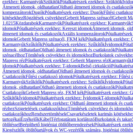
ezekhez: Karmantyúk
Szűkítők
Pótalkatrészek ezekhez: Szűkítők
Ívid
Átmeneti idomok, oldhatatlan
Oldható átmeneti idomok és csatlakozó
kompenzátorok
Dugók
Pótalkatrészek ezekhez: Dugók
Fűtési csatlako
kötésekhez
Rögzítések csövekhez
Geberit Mapress szénacél
Geberit Ma
1.0215
Közdarabok
Karmantyúk
Pótalkatrészek ezekhez: Karmantyúk
idomok
Pótalkatrészek ezekhez: Kereszt idomok
Átmeneti idomok, old
átmeneti idomok és csatlakozók
Axiális kompenzátorok
Pótalkatrésze
idomok
Geberit Mapress szénacél, FKM kék
Pótalkatrészek ezekhez:
Karmantyúk
Szűkítők
Pótalkatrészek ezekhez: Szűkítők
Ívidomok
Pótal
idomok, oldhatatlan
Oldható átmeneti idomok és csatlakozók
Pótalkatr
szénacélhoz
Tömítések csövekhez és idomokhoz
Burkolatok csövekhe
Mapress réz
Pótalkatrészek ezekhez: Geberit Mapress réz
Karmantyúk
idomok
Pótalkatrészek ezekhez: T-idomok
Belső cirkuláció
Pótalkatrés
Átmeneti idomok, oldhatatlan
Oldható átmeneti idomok és csatlakozó
Csatlakozók
Fűtési csatlakozó idomok
Pótalkatrészek ezekhez: Fűtési
Karmantyúk
Szűkítők
Pótalkatrészek ezekhez: Szűkítők
Ívidomok
Pótal
idomok, oldhatatlan
Oldható átmeneti idomok és csatlakozók
Pótalkatr
Csatlakozók
Geberit Mapress réz, FKM kék
Pótalkatrészek ezekhez: 
Szűkítők
Ívidomok
Pótalkatrészek ezekhez: Ívidomok
T-idomok
Pótalk
csatlakozók
Pótalkatrészek ezekhez: Oldható átmeneti idomok és csat
rézhez
Szigetelések csatlakozókhoz
Tömítések csövekhez és idomokh
csatlakozókhoz
Rendszertömítések
Csavarkészletek karimás kötésekhe
tartozékai
Érzékelők
Kábel
Térfogatáram korlátozó
Burkolatok és takar
öblítéssel
Beépíthető higiéniai öblítőberendezések
Pótalkatrészek ezekh
Kiegészítők öblítőtartályok és WC-vezérlők számára, higiéniai öblítés