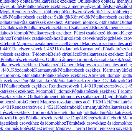
blítés-stop öblítés
Pótalkatrészek ezekhez: Öblítés-stop öblítés
2 mennyis
éges öblítés
Pótalkatrészek ezekhez: 2 mennyiséges öblítés
Kiegészítők
 Mepla
Rendszercsövek, többrétegű
Rendszercsövek fűtéshez, többréteg
kítők
Pótalkatrészek ezekhez: Szűkítők
Könyökök
Pótalkatrészek ezekh
ldhatatlan
Pótalkatrészek ezekhez: Átmeneti idomok, oldhatatlan
Oldhat
k
Csatlakozók
Pótalkatrészek ezekhez: Csatlakozók
Elosztók menetes csa
atlakozó idomok
Pótalkatrészek ezekhez: Fűtési csatlakozó idomok
Kiegé
mokhoz
Tömítések csatlakozókhoz
Burkolatok csövekhez
Rögzítések csö
z
Geberit Mapress rozsdamentes acél
Geberit Mapress rozsdamentes acé
 1.4401
Rendszercsövek 1.4521
Közdarabok
Karmantyúk
Pótalkatrészek
atrészek ezekhez: T-idomok
Belső cirkuláció
Pótalkatrészek ezekhez: Bel
k
Pótalkatrészek ezekhez: Oldható átmeneti idomok és csatlakozók
Axiál
alkatrészek ezekhez: Csatlakozók
Geberit Mapress rozsdamentes acél, 
1.4401
Közdarabok
Karmantyúk
Pótalkatrészek ezekhez: Karmantyúk
Sz
ti idomok, oldhatatlan
Pótalkatrészek ezekhez: Átmeneti idomok, oldha
ek ezekhez: Dugók
Csatlakozók
Pótalkatrészek ezekhez: Csatlakozók
Geb
01
Pótalkatrészek ezekhez: Rendszercsövek 1.4401
Rendszercsövek 1.4
katrészek ezekhez: Ívidomok
T-idomok
Pótalkatrészek ezekhez: T-idom
észek ezekhez: Oldható átmeneti idomok és csatlakozók
Dugók
Pótalkat
kompenzátorok
Geberit Mapress rozsdamentes acél, FKM kék
Pótalkatré
1.4401
Rendszercsövek 1.4521
Közdarabok
Karmantyúk
Pótalkatrészek
atrészek ezekhez: T-idomok
Átmeneti idomok, oldhatatlan
Pótalkatrésze
lakozók
Dugók
Pótalkatrészek ezekhez: Dugók
Kiegészítők Geberit Mapr
igetelések csövekhez és idomokhoz
Tömítések csövekhez és idomokho
ek karimás kötésekhez
Geberit Mapress Therm
Therm rendszercsövek
Id