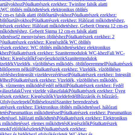
őtartályokhoz
Pótalkatrészek ezekhez: Twinline falsík alatti
k
WC öblítés működtetések elektronikus öblítés
cm-es falsík alatti öblítőtartályokhoz
Pótalkatrészek ezekhez:
blítőtartályokhoz
Pótalkatrészek ezekhez: Hálózati működtetéshez,
atrészek ezekhez: Hálózati működtetéshez, Geberit Omega 12 cm-es
űködtetéshez, Geberit Sigma 12 cm-es falsík alatti
dtetéssel
2 mennyiséges öblítéshez
Pótalkatrészek ezekhez: 2
Pótalkatrészek ezekhez: Kiegészítők WC öblítés
trészek ezekhez: WC öblítés működtetésekhez elektronikus
khez
Pótalkatrészek ezekhez: Szanitermodulok WC-khez
Fali WC-
ekhez: Kiegészítők
Fogyóeszközök
Szanitermodulok
izeldék
Vizeldék, vízöblítéses működés, öblítőperemmel
Pótalkatrészek
blítőperem nélkül
Pótalkatrészek ezekhez: Vizeldék, vízöblítéses
ezérléshez
Integrált vizeldevezérléssel
Pótalkatrészek ezekhez: Integrált
délhez
Pótalkatrészek ezekhez: Vizeldék, vízöblítéses működés,
dék, vízmentes működés
Fedél nélkül
Pótalkatrészek ezekhez: Fedél
válaszfalak
Üveg vizelde válaszfalak
Pótalkatrészek ezekhez: Üveg
trészek ezekhez: Kiegészítők
Vizeldefedél
Bűzzárók és bűzzáró-
Kifolyószelepek
Öblítéselosztó
Szaniter berendezések
atrészek ezekhez: Elektronikus öblítés működtetéssel, hálózati
tetés
Pneumatikus működtetéssel
Pótalkatrészek ezekhez: Pneumatikus
dtetéssel, hálózati működtetés
Pótalkatrészek ezekhez: Elektronikus
és működtetéssel, elemes működtetés
Kiegészítők
Pótalkatrészek
domok
Felújítókészletek
Pótalkatrészek ezekhez:
dékhez és bidékhez
Lefolyókészletek WC-khez és