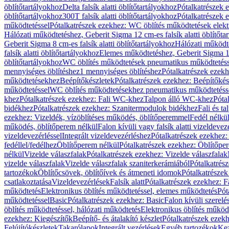
öblítőtartályokhoz
Delta falsík alatti öblítőtartályokhoz
Pótalkatrészek e
öblítőtartályokhoz
300T falsík alatti öblítőtartályokhoz
Pótalkatrészek e
működtetéssel
Pótalkatrészek ezekhez: WC öblítés működtetések elekt
Hálózati működtetéshez, Geberit Sigma 12 cm-es falsík alatti öblítőta
Geberit Sigma 8 cm-es falsík alatti öblítőtartályokhoz
Hálózati működte
falsík alatti öblítőtartályokhoz
Elemes működtetéshez, Geberit Sigma 12 
öblítőtartályokhoz
WC öblítés működtetések pneumatikus működtetéss
mennyiséges öblítéshez
1 mennyiséges öblítéshez
Pótalkatrészek ezekh
működtetésekhez
Beépítőkészletek
Pótalkatrészek ezekhez: Beépítőkés
működtetéssel
WC öblítés működtetésekhez pneumatikus működtetéss
khez
Pótalkatrészek ezekhez: Fali WC-khez
Talpon álló WC-khez
Póta
bidékhez
Pótalkatrészek ezekhez: Szanitermodulok bidékhez
Fali és t
ezekhez: Vizeldék, vízöblítéses működés, öblítőperemmel
Fedél nélkü
működés, öblítőperem nélkül
Falon kívüli vagy falsík alatti vizeldevez
vizeldevezérléssel
Integrált vizeldevezérléshez
Pótalkatrészek ezekhez: 
fedéllel/fedélhez
Öblítőperem nélkül
Pótalkatrészek ezekhez: Öblítőpe
nélkül
Vizelde válaszfalak
Pótalkatrészek ezekhez: Vizelde válaszfalak
vizelde válaszfalak
Vizelde válaszfalak szaniterkerámiából
Pótalkatrés
tartozékok
Öblítőcsövek, öblítőívek és átmeneti idomok
Pótalkatrészek
csatlakoztatása
Vizeldevezérlések
Falsík alatt
Pótalkatrészek ezekhez: Fa
működtetés
Elektronikus öblítés működtetéssel, elemes működtetés
Pót
működtetéssel
Basic
Pótalkatrészek ezekhez: Basic
Falon kívüli szerelé
öblítés működtetéssel, hálózati működtetés
Elektronikus öblítés működ
ezekhez: Kiegészítők
Beépítő- és átalakító készlet
Pótalkatrészek ezekhe
Felújítókészletek
Takarólapok
Integrált vezérlések
Egyéb tartozékok
Kez