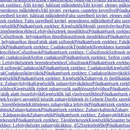
zek ezekhez: Álló kivitel, hálózati működtetés
Álló kivitel, elemes műkö
generátoros működtetés
Álló kivitel, egykaros csaptelep keverővel
Pótalka
erelhető kivitel, hálózati működtetés
Falra szerelhető kivitel, elemes mű
szek ezekhez: Falra szerelhető kivitel, generátoros működtetés
Falra szer
egészítők
Pótalkatrészek ezekhez: Kiegészítők
Mosdó szerelvényhez
Pót
 kiöntőmedencékhez
Lefolyókészletek mosdókhoz
Pótalkatrészek ezekhe
 Csőszifonok, helytakarékos típus
Búraszifonok mosdókhoz
Pótalkatrés
helytakarékos típus
Falsík alatti szifonok
Pótalkatrészek ezekhez: Falsík 
zók
Pótalkatrészek ezekhez: Csatlakozók
Tömítések
Hegtoldatos karimá
edencékhez
Csőszifonok
Pótalkatrészek ezekhez: Csőszifonok
Szifonok m
tó csatlakozások
Szifon csatlakozó
Pótalkatrészek ezekhez: Szifon csat
z: Lefolyókészletek berendezésekhez
Csőszifonok
Pótalkatrészek ezekhe
elt szifonok
Csatlakozók
Pótalkatrészek ezekhez: Csatlakozók
Kiegészít
rak
Csatlakozókönyökök
Pótalkatrészek ezekhez: Csatlakozókönyökök
S
egészítők
Pótalkatrészek ezekhez: Kiegészítők
Zuhanyok és fürdőkádak
ez: Zuhanyfolyóka
Kiegészítők zuhanyfolyókákhoz
Pótalkatrészek ezek
nyzókhoz
Kiegészítők épített zuhanyozók padlóösszefolyóihoz
Pótalkatré
alsík alatti összefolyók
Kiegészítők fali vízelvezetőkhöz
Pótalkatrészek 
etek
Ásványi anyagból készült zuhanyfelületek és Geberit Duofix szere
: Szerelőelemek
Különleges zuhanytálca lefolyók
Pótalkatrészek ezekhe
abinok
Zuhanykabinok
Pótalkatrészek ezekhez: Zuhanykabinok
Zuhany 
ez: Kádparavánok
Zuhanyajtók
Pótalkatrészek ezekhez: Zuhanyajtók
Kieg
rekeszek
Pótalkatrészek ezekhez: Tárolórekeszek
Kiegészítők
Szaniter b
zekhez: Lefolyókészlet zuhanytálcákhoz, d52
Szelepfedéllel
Pótalkatrész