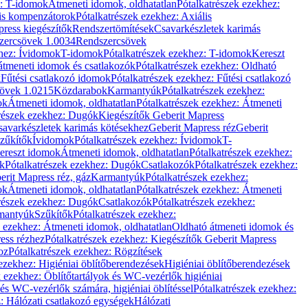
z: T-idomok
Átmeneti idomok, oldhatatlan
Pótalkatrészek ezekhez:
is kompenzátorok
Pótalkatrészek ezekhez: Axiális
ress kiegészítők
Rendszertömítések
Csavarkészletek karimás
zercsövek 1.0034
Rendszercsövek
khez: Ívidomok
T-idomok
Pótalkatrészek ezekhez: T-idomok
Kereszt
átmeneti idomok és csatlakozók
Pótalkatrészek ezekhez: Oldható
k
Fűtési csatlakozó idomok
Pótalkatrészek ezekhez: Fűtési csatlakozó
övek 1.0215
Közdarabok
Karmantyúk
Pótalkatrészek ezekhez:
ok
Átmeneti idomok, oldhatatlan
Pótalkatrészek ezekhez: Átmeneti
részek ezekhez: Dugók
Kiegészítők Geberit Mapress
savarkészletek karimás kötésekhez
Geberit Mapress réz
Geberit
Szűkítők
Ívidomok
Pótalkatrészek ezekhez: Ívidomok
T-
Kereszt idomok
Átmeneti idomok, oldhatatlan
Pótalkatrészek ezekhez:
k
Pótalkatrészek ezekhez: Dugók
Csatlakozók
Pótalkatrészek ezekhez:
erit Mapress réz, gáz
Karmantyúk
Pótalkatrészek ezekhez:
ok
Átmeneti idomok, oldhatatlan
Pótalkatrészek ezekhez: Átmeneti
részek ezekhez: Dugók
Csatlakozók
Pótalkatrészek ezekhez:
rmantyúk
Szűkítők
Pótalkatrészek ezekhez:
k ezekhez: Átmeneti idomok, oldhatatlan
Oldható átmeneti idomok és
ess rézhez
Pótalkatrészek ezekhez: Kiegészítők Geberit Mapress
oz
Pótalkatrészek ezekhez: Rögzítések
ezekhez: Higiéniai öblítőberendezések
Higiéniai öblítőberendezések
k ezekhez: Öblítőtartályok és WC-vezérlők higiéniai
 és WC-vezérlők számára, higiéniai öblítéssel
Pótalkatrészek ezekhez:
: Hálózati csatlakozó egységek
Hálózati