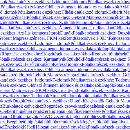
omok
Pótalkatrészek ezekhez: Ívidomok
T-idomok
Pótalkatrészek ezekhe
k
Pótalkatrészek ezekhez: Oldható átmeneti idomok és csatlakozók
Axiál
zó idomok
Pótalkatrészek ezekhez: Fűtési csatlakozó idomok
Geberit Map
press szénacél
Pótalkatrészek ezekhez: Geberit Mapress szénacél
Rends
Szűkítők
Pótalkatrészek ezekhez: Szűkítők
Ívidomok
Pótalkatrészek eze
hatatlan
Pótalkatrészek ezekhez: Átmeneti idomok, oldhatatlan
Oldható 
k ezekhez: Axiális kompenzátorok
Dugók
Pótalkatrészek ezekhez: Dugó
 Geberit Mapress szénacél, FKM kék
Rendszercsövek 1.0034
Rendszercs
katrészek ezekhez: Ívidomok
T-idomok
Pótalkatrészek ezekhez: T-idom
észek ezekhez: Oldható átmeneti idomok és csatlakozók
Dugók
Pótalkat
z
Rögzítések csövekhez
Rögzítések csatlakozókhoz
Rendszertömítések
C
Pótalkatrészek ezekhez: Karmantyúk
Szűkítők
Pótalkatrészek ezekhez: 
zek ezekhez: Belső cirkuláció
Kereszt idomok
Pótalkatrészek ezekhez: 
k
Pótalkatrészek ezekhez: Oldható átmeneti idomok és csatlakozók
Dugó
 csatlakozó idomok
Geberit Mapress réz, gáz
Pótalkatrészek ezekhez: Geb
katrészek ezekhez: Ívidomok
T-idomok
Pótalkatrészek ezekhez: T-idom
észek ezekhez: Oldható átmeneti idomok és csatlakozók
Dugók
Pótalkat
Geberit Mapress réz, FKM kék
Karmantyúk
Pótalkatrészek ezekhez: Ka
atrészek ezekhez: T-idomok
Átmeneti idomok, oldhatatlan
Pótalkatrésze
lakozók
Dugók
Pótalkatrészek ezekhez: Dugók
Kiegészítők Geberit Mapr
oz
Burkolatok csövekhez
Rögzítések csövekhez
Rögzítések csatlakozókh
z
Geberit higiéniai rendszer
Higiéniai öblítőberendezések
Pótalkatrészek 
ólapok
Öblítőtartályok és WC-vezérlők higiéniai öblítéssel
Pótalkatrésze
ez: Beépíthető higiéniai öblítőberendezések
Kiegészítők öblítőtartályok
sel
Érzékelők
Kábel
Hálózati csatlakozó egységek
Pótalkatrészek ezekhez