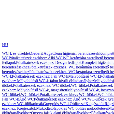
HU
WC-k és vizeldék
Geberit AquaClean higiéniai berendezések
Komplett
WC
Pótalkatrészek ezekhez: Álló WC
WC kerámiára szerelhető beren
fedlapok
Pótalkatrészek ezekhez: Design fedlapok
Komplett higiéniai
berendezésekhez
Pótalkatrészek ezekhez: WC kerámiára szerelhető b
berendezésekhez
Pótalkatrészek ezekhez: WC kerámiára szerelhető b
WC-k
Pótalkatrészek ezekhez: Fali WC-k
Mélyöblítésű WC-k
Pótalkat
ezekhez: Mélyöblítésű WC-k falon kívüli öblítőtartályhoz
Mélyöblíté
ülőkék
Pótalkatrészek ezekhez: WC-ülőkék
WC-ülőkék
Pótalkatrésze
ezekhez: Mélyöblítésű WC-k, magasított
Mélyöblítésű WC-k, hosszabb
WC-ülőkék
WC-ülőkék
Pótalkatrészek ezekhez: WC-ülőkék
WC-ülőka
Fali WC-k
Álló WC
Pótalkatrészek ezekhez: Álló WC
WC-ülőkék gye
ezekhez: WC-ülőkarimák
Guggolós WC-k
Öblítéssel
Kiegészítők
Rögzí
ezekhez: Kiegészítők
Működtetőlapok és WC öblítés működtetései
Műk
öblítőtartályokhoz
Omega falsík alatti öblítőtartályokhoz
Pótalkatrészek