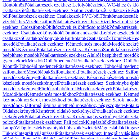
kiöntőkhöz
Pótalkatrészek ezekhez: Lefolyókészletek WC-khez és ki
csatlakozó
Pótalkatrészek ezekhez: Szifon csatlakozó
Csatlakozó készl
ből
Pótalkatrészek ezekhez: Csatlakozók PVC-ből
Tömítőmandzsetták
vizeldékhez
Vizeldeszifon
Pótalkatrészek ezekhez: Vizeldeszifon
Csiga
ezekhez: Csőszifonok
Öblítőcsövek és öblítőcső toldók
Pótalkatrészek
ezekhez: Csatlakozókönyökök
Tömítőmandzsetták
Lefolyókészletek b
csatlakozó
Csatlakozókönyökök
Burkolatok
Csatlakozók
Tömítések
Heg
mosdók
Pótalkatrészek ezekhez: Kétmedencés mosdók
Mosdók szekré
mosdók
Kézmosó
Pótalkatrészek ezekhez: Kézmosó
Sarok kézmosó
Fé
beépíthető mosdók
Pótalkatrészek ezekhez: Alulról beépíthető mosdók
gyerekeknek
Mosdók
Öblítőmedencék
Pótalkatrészek ezekhez: Öblít
Kiöntők
Többcélú medence
Pótalkatrészek ezekhez: Többcélú medenc
szifontakaró
Mosdólábak
Szifontakarók
Pótalkatrészek ezekhez: Szifon
mosdószekrénnyel
Pótalkatrészek ezekhez: Kézmosó készletek mosdó
készletek mosdószekrénnyel
Pótalkatrészek ezekhez: Szekrénybe épí
mosdószekrénnyel
Fürdőszobabútorok
Mosdószekrények
Pótalkatrész
Mosdókhoz
Kétmedencés mosdókhoz
Pótalkatrészek ezekhez: Kétm
kézmosókhoz
Sarok mosdókhoz
Pótalkatrészek ezekhez: Sarok mosd
mosdóhoz, tálformájú
Pultra ültethető mosdóhoz, négyszögletes
Pótalk
Oldalszekrények
Kisméretű oldalsó szekrények
Pótalkatrészek ezekhe
szekrények
Pótalkatrészek ezekhez: Középmagas szekrények
Faliszek
polcok
Pótalkatrészek ezekhez: Fali polcok
Kiegészítők
Pótalkatrészek
kampó
Világítótestek
Fogantyúk
Lábazatkészletek
Mágnestáblák
Dugasz
Tükrök
Integrált világítással
Pótalkatrészek ezekhez: Integrált világításs
világítással
Integrált világítás nélkül
Pótalkatrészek ezekhez: Integrált vi