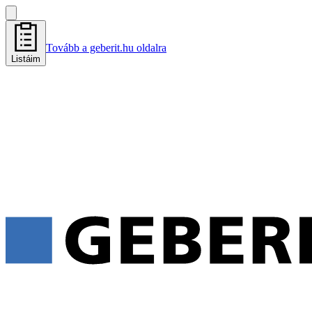
Tovább a geberit.hu oldalra
Listáim