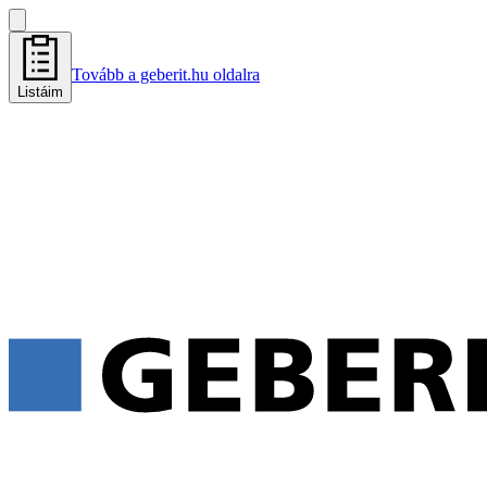
Tovább a geberit.hu oldalra
Listáim