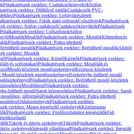
ök
Pótalkatrészek ezekhez: Csatlakozókönyökök
Szifon
katrészek ezekhez: Öblítőcső toldók
Csatlakozók PVC-
ldékhez
Pótalkatrészek ezekhez: Lefolyókészletek
alkatrészek ezekhez: Falsík alatti szifonok
Csőszifonok
Pótalkatrészek
zek ezekhez: Szifon csatlakozó
Csatlakozókönyökök
Pótalkatrészek
Pótalkatrészek ezekhez: Csőszifonok
Szifon
gyló
Mosdók
Mosdók
Pótalkatrészek ezekhez: Mosdók
Kétmedencés
osdók
Pótalkatrészek ezekhez: Pultra ültethető
Beépíthető mosdók
Pótalkatrészek ezekhez: Beépíthető mosdók
Alulról
szek ezekhez: Mosdók
ntő
Pótalkatrészek ezekhez: Kiöntő
Kiöntők
Pótalkatrészek ezekhez:
láb és szifontakaró
Pótalkatrészek ezekhez: Mosdóláb és
nzol
Mosdó készletek mosdószekrénnyel
Kézmosó készletek
z: Mosdó készletek mosdószekrénnyel
Szekrénybe építhető mosdó
osdószekrénnyel
Pótalkatrészek ezekhez: Beépíthető mosdó készletek
Kézmosókhoz
Mosdókhoz
Pótalkatrészek ezekhez:
orba építhető mosdó
Sarok kézmosókhoz
Pótalkatrészek ezekhez: Sarok
ő mosdóhoz, tálformájú
Pótalkatrészek ezekhez: Pultra ültethető
 mosdóhoz
Oldalszekrények
Pótalkatrészek ezekhez:
észek ezekhez: Magas kiegészítő szekrények
Középmagas
ítők
Pótalkatrészek ezekhez: Fürdőszobabútor-kiegészítők
Fali
törölközőtartó
zítők
Tükrök és tükrös szekrények
Tükrök
Pótalkatrészek ezekhez:
Tükrös szekrények
Integrált világítással
Pótalkatrészek ezekhez: Integrált
ugaszoló aljzatok
Szerelvények
Mosdócsaptelep
Pótalkatrészek