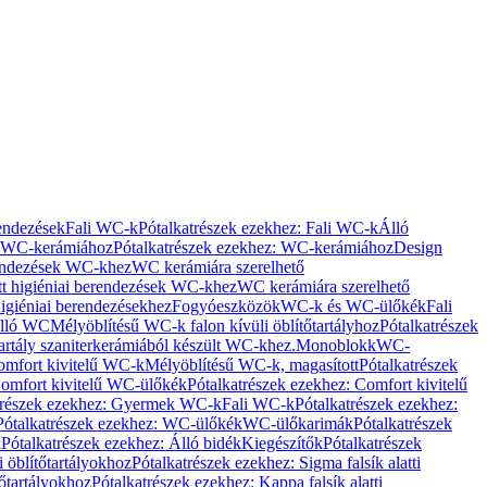
rendezések
Fali WC-k
Pótalkatrészek ezekhez: Fali WC-k
Álló
WC-kerámiához
Pótalkatrészek ezekhez: WC-kerámiához
Design
rendezések WC-khez
WC kerámiára szerelhető
t higiéniai berendezések WC-khez
WC kerámiára szerelhető
igiéniai berendezésekhez
Fogyóeszközök
WC-k és WC-ülőkék
Fali
Álló WC
Mélyöblítésű WC-k falon kívüli öblítőtartályhoz
Pótalkatrészek
tartály szaniterkerámiából készült WC-khez.
Monoblokk
WC-
omfort kivitelű WC-k
Mélyöblítésű WC-k, magasított
Pótalkatrészek
omfort kivitelű WC-ülőkék
Pótalkatrészek ezekhez: Comfort kivitelű
trészek ezekhez: Gyermek WC-k
Fali WC-k
Pótalkatrészek ezekhez:
Pótalkatrészek ezekhez: WC-ülőkék
WC-ülőkarimák
Pótalkatrészek
k
Pótalkatrészek ezekhez: Álló bidék
Kiegészítők
Pótalkatrészek
i öblítőtartályokhoz
Pótalkatrészek ezekhez: Sigma falsík alatti
tőtartályokhoz
Pótalkatrészek ezekhez: Kappa falsík alatti