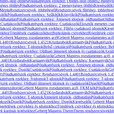
blítés-stop öblítés
Pótalkatrészek ezekhez: Öblítés-stop öblítés
2 mennyis
éges öblítés
Pótalkatrészek ezekhez: 2 mennyiséges öblítés
Kiegészítők
 Mepla
Rendszercsövek, többrétegű
Rendszercsövek fűtéshez, többréteg
kítők
Pótalkatrészek ezekhez: Szűkítők
Könyökök
Pótalkatrészek ezekh
ldhatatlan
Pótalkatrészek ezekhez: Átmeneti idomok, oldhatatlan
Oldhat
k
Csatlakozók
Pótalkatrészek ezekhez: Csatlakozók
Elosztók menetes csa
atlakozó idomok
Pótalkatrészek ezekhez: Fűtési csatlakozó idomok
Kiegé
mokhoz
Tömítések csatlakozókhoz
Burkolatok csövekhez
Rögzítések csö
z
Geberit Mapress rozsdamentes acél
Geberit Mapress rozsdamentes acé
 1.4401
Rendszercsövek 1.4521
Közdarabok
Karmantyúk
Pótalkatrészek
atrészek ezekhez: T-idomok
Belső cirkuláció
Pótalkatrészek ezekhez: Bel
k
Pótalkatrészek ezekhez: Oldható átmeneti idomok és csatlakozók
Axiál
alkatrészek ezekhez: Csatlakozók
Geberit Mapress rozsdamentes acél, 
1.4401
Közdarabok
Karmantyúk
Pótalkatrészek ezekhez: Karmantyúk
Sz
ti idomok, oldhatatlan
Pótalkatrészek ezekhez: Átmeneti idomok, oldha
ek ezekhez: Dugók
Csatlakozók
Pótalkatrészek ezekhez: Csatlakozók
Geb
01
Pótalkatrészek ezekhez: Rendszercsövek 1.4401
Rendszercsövek 1.4
katrészek ezekhez: Ívidomok
T-idomok
Pótalkatrészek ezekhez: T-idom
észek ezekhez: Oldható átmeneti idomok és csatlakozók
Dugók
Pótalkat
kompenzátorok
Geberit Mapress rozsdamentes acél, FKM kék
Pótalkatré
1.4401
Rendszercsövek 1.4521
Közdarabok
Karmantyúk
Pótalkatrészek
atrészek ezekhez: T-idomok
Átmeneti idomok, oldhatatlan
Pótalkatrésze
lakozók
Dugók
Pótalkatrészek ezekhez: Dugók
Kiegészítők Geberit Mapr
igetelések csövekhez és idomokhoz
Tömítések csövekhez és idomokho
ek karimás kötésekhez
Geberit Mapress Therm
Therm rendszercsövek
Id