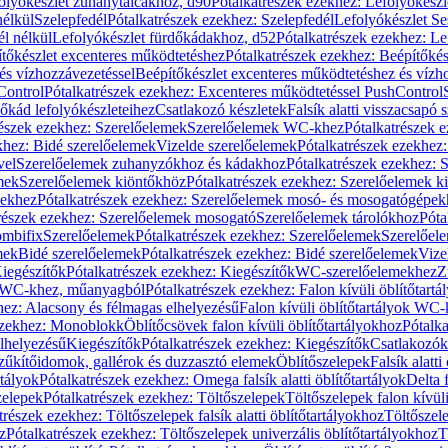
olyókészlet zuhanytálcákhoz, d90
Pótalkatrészek ezekhez: Lefolyókész
nélkül
Szelepfedél
Pótalkatrészek ezekhez: Szelepfedél
Lefolyókészlet Se
él nélkül
Lefolyókészlet fürdőkádakhoz, d52
Pótalkatrészek ezekhez: L
tőkészlet excenteres működtetéshez
Pótalkatrészek ezekhez: Beépítőké
és vízhozzávezetéssel
Beépítőkészlet excenteres működtetéshez és vízh
Control
Pótalkatrészek ezekhez: Excenteres működtetéssel PushControl
őkád lefolyókészleteihez
Csatlakozó készletek
Falsík alatti visszacsapó 
részek ezekhez: Szerelőelemek
Szerelőelemek WC-khez
Pótalkatrészek 
khez: Bidé szerelőelemek
Vizelde szerelőelemek
Pótalkatrészek ezekhez:
vel
Szerelőelemek zuhanyzókhoz és kádakhoz
Pótalkatrészek ezekhez:
mek
Szerelőelemek kiöntőkhöz
Pótalkatrészek ezekhez: Szerelőelemek k
pekhez
Pótalkatrészek ezekhez: Szerelőelemek mosó- és mosogatógépek
részek ezekhez: Szerelőelemek mosogató
Szerelőelemek tárolókhoz
Póta
ombifix
Szerelőelemek
Pótalkatrészek ezekhez: Szerelőelemek
Szerelőe
mek
Bidé szerelőelemek
Pótalkatrészek ezekhez: Bidé szerelőelemek
Vize
iegészítők
Pótalkatrészek ezekhez: Kiegészítők
WC-szerelőelemekhez
Z
ok WC-khez, műanyagból
Pótalkatrészek ezekhez: Falon kívüli öblítőta
hez: Alacsony és félmagas elhelyezésű
Falon kívüli öblítőtartályok WC-
ezekhez: Monoblokk
Öblítőcsövek falon kívüli öblítőtartályokhoz
Pótalka
lhelyezésű
Kiegészítők
Pótalkatrészek ezekhez: Kiegészítők
Csatlakozók
zűkítőidomok, gallérok és duzzasztó elemek
Öblítőszelepek
Falsík alatti
rtályok
Pótalkatrészek ezekhez: Omega falsík alatti öblítőtartályok
Delta f
zelepek
Pótalkatrészek ezekhez: Töltőszelepek
Töltőszelepek falon kívüli
trészek ezekhez: Töltőszelepek falsík alatti öblítőtartályokhoz
Töltőszel
z
Pótalkatrészek ezekhez: Töltőszelepek univerzális öblítőtartályokhoz
T