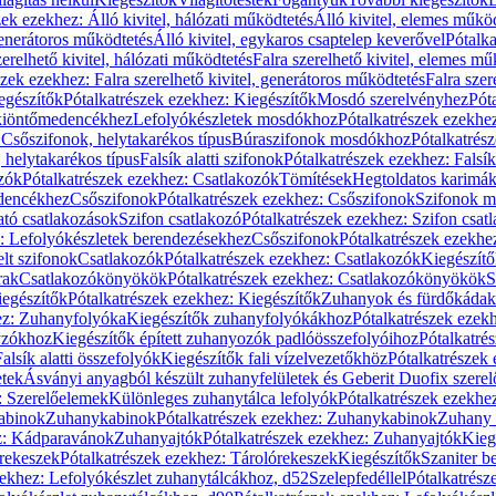
zek ezekhez: Álló kivitel, hálózati működtetés
Álló kivitel, elemes műkö
generátoros működtetés
Álló kivitel, egykaros csaptelep keverővel
Pótalka
erelhető kivitel, hálózati működtetés
Falra szerelhető kivitel, elemes mű
szek ezekhez: Falra szerelhető kivitel, generátoros működtetés
Falra szer
egészítők
Pótalkatrészek ezekhez: Kiegészítők
Mosdó szerelvényhez
Pót
 kiöntőmedencékhez
Lefolyókészletek mosdókhoz
Pótalkatrészek ezekhe
 Csőszifonok, helytakarékos típus
Búraszifonok mosdókhoz
Pótalkatrés
helytakarékos típus
Falsík alatti szifonok
Pótalkatrészek ezekhez: Falsík 
zók
Pótalkatrészek ezekhez: Csatlakozók
Tömítések
Hegtoldatos karimá
edencékhez
Csőszifonok
Pótalkatrészek ezekhez: Csőszifonok
Szifonok m
tó csatlakozások
Szifon csatlakozó
Pótalkatrészek ezekhez: Szifon csat
z: Lefolyókészletek berendezésekhez
Csőszifonok
Pótalkatrészek ezekhe
elt szifonok
Csatlakozók
Pótalkatrészek ezekhez: Csatlakozók
Kiegészít
rak
Csatlakozókönyökök
Pótalkatrészek ezekhez: Csatlakozókönyökök
S
egészítők
Pótalkatrészek ezekhez: Kiegészítők
Zuhanyok és fürdőkádak
ez: Zuhanyfolyóka
Kiegészítők zuhanyfolyókákhoz
Pótalkatrészek ezek
nyzókhoz
Kiegészítők épített zuhanyozók padlóösszefolyóihoz
Pótalkatré
alsík alatti összefolyók
Kiegészítők fali vízelvezetőkhöz
Pótalkatrészek 
etek
Ásványi anyagból készült zuhanyfelületek és Geberit Duofix szere
: Szerelőelemek
Különleges zuhanytálca lefolyók
Pótalkatrészek ezekhe
abinok
Zuhanykabinok
Pótalkatrészek ezekhez: Zuhanykabinok
Zuhany 
ez: Kádparavánok
Zuhanyajtók
Pótalkatrészek ezekhez: Zuhanyajtók
Kieg
rekeszek
Pótalkatrészek ezekhez: Tárolórekeszek
Kiegészítők
Szaniter b
zekhez: Lefolyókészlet zuhanytálcákhoz, d52
Szelepfedéllel
Pótalkatrész