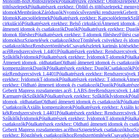
Monolith-hoz
Öblítőszelepek
Pótalkatrészek ezekhez: Öblítőszelepek
Ö
töltőszelepek
Pótalkatrészek ezekhez: Öblítő és töltőszelepek
2 mennyis
idomok
Membránok
Záródugók
Nyomócsővezetéki rendszerek
Geberit
Idomok
Kapcsolóelemek
Pótalkatrészek ezekhez: Kapcsolóelemek
Szű
cirkuláció
Pótalkatrészek ezekhez: Belső cirkuláció
Átmeneti idomok, o
átmeneti idomok és csatlakozók
Dugók
Pótalkatrészek ezekhez: Dugó
idomok fűtéshez
Pótalkatrészek ezekhez: T-idomok fűtéshez
Fűtési cs
idomokhoz
Szigetelések csatlakozókhoz
Tömítések csövekhez és ido
csatlakozókhoz
Rendszertömítések
Csavarkészletek karimás kötésekhe
acél
Rendszercsövek 1.4401
Pótalkatrészek ezekhez: Rendszercsövek
Szűkítők
Ívidomok
Pótalkatrészek ezekhez: Ívidomok
T-idomok
Pótalk
Átmeneti idomok, oldhatatlan
Oldható átmeneti idomok és csatlakozó
kompenzátorok
Dugók
Pótalkatrészek ezekhez: Dugók
Csatlakozók
Pót
gáz
Rendszercsövek 1.4401
Pótalkatrészek ezekhez: Rendszercsövek 
ezekhez: Ívidomok
T-idomok
Pótalkatrészek ezekhez: T-idomok
Átmene
ezekhez: Oldható átmeneti idomok és csatlakozók
Dugók
Pótalkatrész
Geberit Mapress rozsdamentes acél, LABS-free
Rendszercsövek 1.44
Karmantyúk
Szűkítők
Pótalkatrészek ezekhez: Szűkítők
Ívidomok
Pótal
idomok, oldhatatlan
Oldható átmeneti idomok és csatlakozók
Pótalkatr
Csatlakozók
Axiális kompenzátorok
Pótalkatrészek ezekhez: Axiális 
kék
Rendszercsövek 1.4401
Pótalkatrészek ezekhez: Rendszercsövek 
Szűkítők
Ívidomok
Pótalkatrészek ezekhez: Ívidomok
T-idomok
Pótalk
csatlakozók
Pótalkatrészek ezekhez: Oldható átmeneti idomok és csat
Geberit Mapress rozsdamentes acélhoz
Szigetelések csatlakozókhoz
Sz
ezekhez: Rögzítések csatlakozókhoz
Rendszertömítések
Csavarkészlet