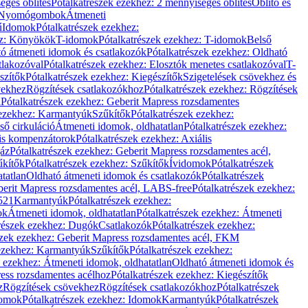
éges öblítés
Pótalkatrészek ezekhez: 2 mennyiséges öblítés
Öblítő és
Nyomógombok
Átmeneti
ű
Idomok
Pótalkatrészek ezekhez:
ez: Könyökök
T-idomok
Pótalkatrészek ezekhez: T-idomok
Belső
ó átmeneti idomok és csatlakozók
Pótalkatrészek ezekhez: Oldható
tlakozóval
Pótalkatrészek ezekhez: Elosztók menetes csatlakozóval
T-
szítők
Pótalkatrészek ezekhez: Kiegészítők
Szigetelések csövekhez és
vekhez
Rögzítések csatlakozókhoz
Pótalkatrészek ezekhez: Rögzítések
l
Pótalkatrészek ezekhez: Geberit Mapress rozsdamentes
 ezekhez: Karmantyúk
Szűkítők
Pótalkatrészek ezekhez:
ső cirkuláció
Átmeneti idomok, oldhatatlan
Pótalkatrészek ezekhez:
is kompenzátorok
Pótalkatrészek ezekhez: Axiális
gáz
Pótalkatrészek ezekhez: Geberit Mapress rozsdamentes acél,
űkítők
Pótalkatrészek ezekhez: Szűkítők
Ívidomok
Pótalkatrészek
tatlan
Oldható átmeneti idomok és csatlakozók
Pótalkatrészek
erit Mapress rozsdamentes acél, LABS-free
Pótalkatrészek ezekhez:
521
Karmantyúk
Pótalkatrészek ezekhez:
ok
Átmeneti idomok, oldhatatlan
Pótalkatrészek ezekhez: Átmeneti
részek ezekhez: Dugók
Csatlakozók
Pótalkatrészek ezekhez:
szek ezekhez: Geberit Mapress rozsdamentes acél, FKM
 ezekhez: Karmantyúk
Szűkítők
Pótalkatrészek ezekhez:
k ezekhez: Átmeneti idomok, oldhatatlan
Oldható átmeneti idomok és
ess rozsdamentes acélhoz
Pótalkatrészek ezekhez: Kiegészítők
z
Rögzítések csövekhez
Rögzítések csatlakozókhoz
Pótalkatrészek
omok
Pótalkatrészek ezekhez: Idomok
Karmantyúk
Pótalkatrészek