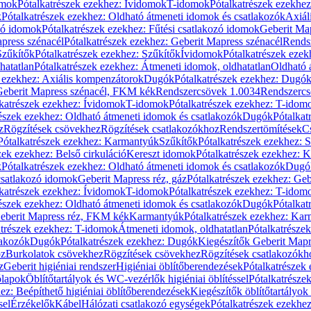
omok
Pótalkatrészek ezekhez: Ívidomok
T-idomok
Pótalkatrészek ezekhe
k
Pótalkatrészek ezekhez: Oldható átmeneti idomok és csatlakozók
Axiál
zó idomok
Pótalkatrészek ezekhez: Fűtési csatlakozó idomok
Geberit Map
press szénacél
Pótalkatrészek ezekhez: Geberit Mapress szénacél
Rends
Szűkítők
Pótalkatrészek ezekhez: Szűkítők
Ívidomok
Pótalkatrészek eze
hatatlan
Pótalkatrészek ezekhez: Átmeneti idomok, oldhatatlan
Oldható 
k ezekhez: Axiális kompenzátorok
Dugók
Pótalkatrészek ezekhez: Dugó
 Geberit Mapress szénacél, FKM kék
Rendszercsövek 1.0034
Rendszercs
katrészek ezekhez: Ívidomok
T-idomok
Pótalkatrészek ezekhez: T-idom
észek ezekhez: Oldható átmeneti idomok és csatlakozók
Dugók
Pótalkat
z
Rögzítések csövekhez
Rögzítések csatlakozókhoz
Rendszertömítések
C
Pótalkatrészek ezekhez: Karmantyúk
Szűkítők
Pótalkatrészek ezekhez: 
zek ezekhez: Belső cirkuláció
Kereszt idomok
Pótalkatrészek ezekhez: 
k
Pótalkatrészek ezekhez: Oldható átmeneti idomok és csatlakozók
Dugó
 csatlakozó idomok
Geberit Mapress réz, gáz
Pótalkatrészek ezekhez: Geb
katrészek ezekhez: Ívidomok
T-idomok
Pótalkatrészek ezekhez: T-idom
észek ezekhez: Oldható átmeneti idomok és csatlakozók
Dugók
Pótalkat
Geberit Mapress réz, FKM kék
Karmantyúk
Pótalkatrészek ezekhez: Ka
atrészek ezekhez: T-idomok
Átmeneti idomok, oldhatatlan
Pótalkatrésze
lakozók
Dugók
Pótalkatrészek ezekhez: Dugók
Kiegészítők Geberit Mapr
oz
Burkolatok csövekhez
Rögzítések csövekhez
Rögzítések csatlakozókh
z
Geberit higiéniai rendszer
Higiéniai öblítőberendezések
Pótalkatrészek 
ólapok
Öblítőtartályok és WC-vezérlők higiéniai öblítéssel
Pótalkatrésze
ez: Beépíthető higiéniai öblítőberendezések
Kiegészítők öblítőtartályok
sel
Érzékelők
Kábel
Hálózati csatlakozó egységek
Pótalkatrészek ezekhez