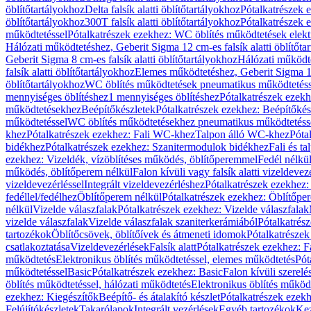
öblítőtartályokhoz
Delta falsík alatti öblítőtartályokhoz
Pótalkatrészek e
öblítőtartályokhoz
300T falsík alatti öblítőtartályokhoz
Pótalkatrészek e
működtetéssel
Pótalkatrészek ezekhez: WC öblítés működtetések elekt
Hálózati működtetéshez, Geberit Sigma 12 cm-es falsík alatti öblítőta
Geberit Sigma 8 cm-es falsík alatti öblítőtartályokhoz
Hálózati működte
falsík alatti öblítőtartályokhoz
Elemes működtetéshez, Geberit Sigma 12 
öblítőtartályokhoz
WC öblítés működtetések pneumatikus működtetéss
mennyiséges öblítéshez
1 mennyiséges öblítéshez
Pótalkatrészek ezekh
működtetésekhez
Beépítőkészletek
Pótalkatrészek ezekhez: Beépítőkés
működtetéssel
WC öblítés működtetésekhez pneumatikus működtetéss
khez
Pótalkatrészek ezekhez: Fali WC-khez
Talpon álló WC-khez
Póta
bidékhez
Pótalkatrészek ezekhez: Szanitermodulok bidékhez
Fali és t
ezekhez: Vizeldék, vízöblítéses működés, öblítőperemmel
Fedél nélkü
működés, öblítőperem nélkül
Falon kívüli vagy falsík alatti vizeldevez
vizeldevezérléssel
Integrált vizeldevezérléshez
Pótalkatrészek ezekhez: 
fedéllel/fedélhez
Öblítőperem nélkül
Pótalkatrészek ezekhez: Öblítőpe
nélkül
Vizelde válaszfalak
Pótalkatrészek ezekhez: Vizelde válaszfalak
vizelde válaszfalak
Vizelde válaszfalak szaniterkerámiából
Pótalkatrés
tartozékok
Öblítőcsövek, öblítőívek és átmeneti idomok
Pótalkatrészek
csatlakoztatása
Vizeldevezérlések
Falsík alatt
Pótalkatrészek ezekhez: Fa
működtetés
Elektronikus öblítés működtetéssel, elemes működtetés
Pót
működtetéssel
Basic
Pótalkatrészek ezekhez: Basic
Falon kívüli szerelé
öblítés működtetéssel, hálózati működtetés
Elektronikus öblítés működ
ezekhez: Kiegészítők
Beépítő- és átalakító készlet
Pótalkatrészek ezekhe
Felújítókészletek
Takarólapok
Integrált vezérlések
Egyéb tartozékok
Kez