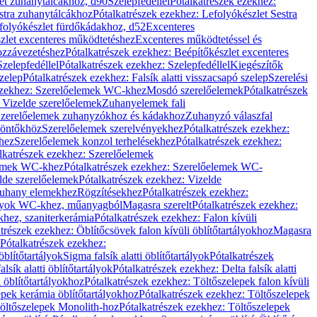
let zuhanytálcákhoz, d90
Szelepfedéllel
Pótalkatrészek ezekhez:
stra zuhanytálcákhoz
Pótalkatrészek ezekhez: Lefolyókészlet Sestra
efolyókészlet fürdőkádakhoz, d52
Excenteres
szlet excenteres működtetéshez
Excenteres működtetéssel és
ozzávezetéshez
Pótalkatrészek ezekhez: Beépítőkészlet excenteres
Szelepfedéllel
Pótalkatrészek ezekhez: Szelepfedéllel
Kiegészítők
szelep
Pótalkatrészek ezekhez: Falsík alatti visszacsapó szelep
Szerelési
ezekhez: Szerelőelemek WC-khez
Mosdó szerelőelemek
Pótalkatrészek
 Vizelde szerelőelemek
Zuhanyelemek fali
 Szerelőelemek zuhanyzókhoz és kádakhoz
Zuhanyzó válaszfal
iöntőkhöz
Szerelőelemek szerelvényekhez
Pótalkatrészek ezekhez:
hez
Szerelőelemek konzol terhelésekhez
Pótalkatrészek ezekhez:
lkatrészek ezekhez: Szerelőelemek
lemek WC-khez
Pótalkatrészek ezekhez: Szerelőelemek WC-
lde szerelőelemek
Pótalkatrészek ezekhez: Vizelde
uhany elemekhez
Rögzítésekhez
Pótalkatrészek ezekhez:
rtályok WC-khez, műanyagból
Magasra szerelt
Pótalkatrészek ezekhez:
khez, szaniterkerámia
Pótalkatrészek ezekhez: Falon kívüli
trészek ezekhez: Öblítőcsövek falon kívüli öblítőtartályokhoz
Magasra
Pótalkatrészek ezekhez:
 öblítőtartályok
Sigma falsík alatti öblítőtartályok
Pótalkatrészek
alsík alatti öblítőtartályok
Pótalkatrészek ezekhez: Delta falsík alatti
 öblítőtartályokhoz
Pótalkatrészek ezekhez: Töltőszelepek falon kívüli
epek kerámia öblítőtartályokhoz
Pótalkatrészek ezekhez: Töltőszelepek
öltőszelepek Monolith-hoz
Pótalkatrészek ezekhez: Töltőszelepek