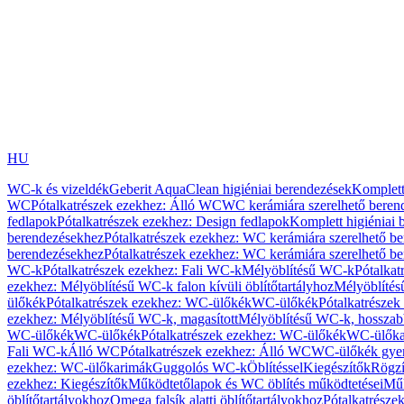
HU
WC-k és vizeldék
Geberit AquaClean higiéniai berendezések
Komplett
WC
Pótalkatrészek ezekhez: Álló WC
WC kerámiára szerelhető beren
fedlapok
Pótalkatrészek ezekhez: Design fedlapok
Komplett higiéniai
berendezésekhez
Pótalkatrészek ezekhez: WC kerámiára szerelhető b
berendezésekhez
Pótalkatrészek ezekhez: WC kerámiára szerelhető b
WC-k
Pótalkatrészek ezekhez: Fali WC-k
Mélyöblítésű WC-k
Pótalkat
ezekhez: Mélyöblítésű WC-k falon kívüli öblítőtartályhoz
Mélyöblíté
ülőkék
Pótalkatrészek ezekhez: WC-ülőkék
WC-ülőkék
Pótalkatrésze
ezekhez: Mélyöblítésű WC-k, magasított
Mélyöblítésű WC-k, hosszabb
WC-ülőkék
WC-ülőkék
Pótalkatrészek ezekhez: WC-ülőkék
WC-ülőka
Fali WC-k
Álló WC
Pótalkatrészek ezekhez: Álló WC
WC-ülőkék gye
ezekhez: WC-ülőkarimák
Guggolós WC-k
Öblítéssel
Kiegészítők
Rögzí
ezekhez: Kiegészítők
Működtetőlapok és WC öblítés működtetései
Műk
öblítőtartályokhoz
Omega falsík alatti öblítőtartályokhoz
Pótalkatrészek