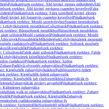
dtetés
Pótalkatrészek ezekhez: Álló kivitel, elemes működtetés
Álló
trészek ezekhez: Álló kivitel, egykaros csaptelep keverővel
Falra
ködtetés
Pótalkatrészek ezekhez: Falra szerelhető kivitel, elemes
elhető kivitel, két fogantyús csaptelep keverővel
Pótalkatrészek
alkatrészek ezekhez: Mosdó szerelvényhez
Szaniter berendezések
z: Lefolyókészletek mosdókhoz
Csőszifonok
Pótalkatrészek ezekhez:
zek ezekhez: Búraszifonok mosdókhoz
Búraszifonok mosdókhoz,
alatti szifonok
Mosdó csatlakozó
Pótalkatrészek ezekhez: Mosdó
k
Állócsövek
Hosszabbítók
Működtetések
Lefolyókészletek mosogató
osógép csatlakozóval
Pótalkatrészek ezekhez: Szifonok mosógép
lakozó
Kiegészítők
Pótalkatrészek ezekhez:
z: Csőszifonok
Falsík alatti szifonok
Pótalkatrészek ezekhez: Falsík
ők
Lefolyókészletek kiöntőkhöz
Pótalkatrészek ezekhez:
zifon csatlakozó
Pótalkatrészek ezekhez: Szifon
Zuhany
Padlóvíz-elvezetés zuhanyokhoz
Pótalkatrészek ezekhez:
hez: Kiegészítők zuhanyfolyókákhoz
Padlóösszefolyó épített
szek ezekhez: Kiegészítők épített zuhanyozók
ezekhez: Kiegészítők fali vízelvezetőkhöz
Zuhanytálcák és
lőelemek
Zuhanytálcák ásványi anyagból
Pótalkatrészek ezekhez:
z: Különleges zuhanytálca
oldalfalak walk-in zuhanyokhoz
Pótalkatrészek ezekhez: Zuhany
észítők
Pótalkatrészek ezekhez: Kiegészítők
Zuhanyok
erendezések csatlakoztatása zuhanyokhoz és
ek ezekhez: Szelepfedéllel
Szelepfedél nélkül
Pótalkatrészek ezekhez: