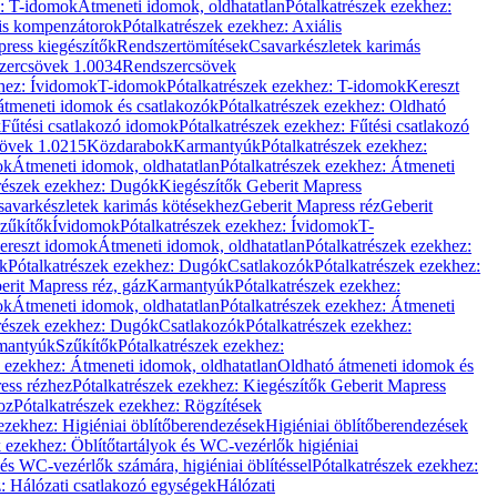
z: T-idomok
Átmeneti idomok, oldhatatlan
Pótalkatrészek ezekhez:
is kompenzátorok
Pótalkatrészek ezekhez: Axiális
ress kiegészítők
Rendszertömítések
Csavarkészletek karimás
zercsövek 1.0034
Rendszercsövek
khez: Ívidomok
T-idomok
Pótalkatrészek ezekhez: T-idomok
Kereszt
átmeneti idomok és csatlakozók
Pótalkatrészek ezekhez: Oldható
k
Fűtési csatlakozó idomok
Pótalkatrészek ezekhez: Fűtési csatlakozó
övek 1.0215
Közdarabok
Karmantyúk
Pótalkatrészek ezekhez:
ok
Átmeneti idomok, oldhatatlan
Pótalkatrészek ezekhez: Átmeneti
részek ezekhez: Dugók
Kiegészítők Geberit Mapress
savarkészletek karimás kötésekhez
Geberit Mapress réz
Geberit
Szűkítők
Ívidomok
Pótalkatrészek ezekhez: Ívidomok
T-
Kereszt idomok
Átmeneti idomok, oldhatatlan
Pótalkatrészek ezekhez:
k
Pótalkatrészek ezekhez: Dugók
Csatlakozók
Pótalkatrészek ezekhez:
erit Mapress réz, gáz
Karmantyúk
Pótalkatrészek ezekhez:
ok
Átmeneti idomok, oldhatatlan
Pótalkatrészek ezekhez: Átmeneti
részek ezekhez: Dugók
Csatlakozók
Pótalkatrészek ezekhez:
rmantyúk
Szűkítők
Pótalkatrészek ezekhez:
k ezekhez: Átmeneti idomok, oldhatatlan
Oldható átmeneti idomok és
ess rézhez
Pótalkatrészek ezekhez: Kiegészítők Geberit Mapress
oz
Pótalkatrészek ezekhez: Rögzítések
ezekhez: Higiéniai öblítőberendezések
Higiéniai öblítőberendezések
k ezekhez: Öblítőtartályok és WC-vezérlők higiéniai
 és WC-vezérlők számára, higiéniai öblítéssel
Pótalkatrészek ezekhez:
: Hálózati csatlakozó egységek
Hálózati