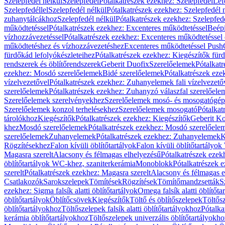
Szelepfedél nélkül
Szelepfedél
Pótalkatrészek ezekhez: Szelepfedél
Lef
Szelepfedéllel
Szelepfedél nélkül
Pótalkatrészek ezekhez: Szelepfedél 
zuhanytálcákhoz
Szelepfedél nélkül
Pótalkatrészek ezekhez: Szelepfed
működtetéssel
Pótalkatrészek ezekhez: Excenteres működtetéssel
Beépí
vízhozzávezetéssel
Pótalkatrészek ezekhez: Excenteres működtetéssel 
működtetéshez és vízhozzávezetéshez
Excenteres működtetéssel Push
fürdőkád lefolyókészleteihez
Pótalkatrészek ezekhez: Kiegészítők fürd
rendszerek és öblítőrendszerek
Geberit Duofix
Szerelőelemek
Pótalkat
ezekhez: Mosdó szerelőelemek
Bidé szerelőelemek
Pótalkatrészek eze
vízelvezetővel
Pótalkatrészek ezekhez: Zuhanyelemek fali vízelvezető
szerelőelemek
Pótalkatrészek ezekhez: Zuhanyzó válaszfal szerelőele
Szerelőelemek szerelvényekhez
Szerelőelemek mosó- és mosogatógé
Szerelőelemek konzol terhelésekhez
Szerelőelemek mosogató
Pótalkat
tárolókhoz
Kiegészítők
Pótalkatrészek ezekhez: Kiegészítők
Geberit K
khez
Mosdó szerelőelemek
Pótalkatrészek ezekhez: Mosdó szerelőele
szerelőelemek
Zuhanyelemek
Pótalkatrészek ezekhez: Zuhanyelemek
K
Rögzítésekhez
Falon kívüli öblítőtartályok
Falon kívüli öblítőtartály
Magasra szerelt
Alacsony és félmagas elhelyezésű
Pótalkatrészek ezek
öblítőtartályok WC-khez, szaniterkerámia
Monoblokk
Pótalkatrészek 
szerelt
Pótalkatrészek ezekhez: Magasra szerelt
Alacsony és félmagas e
Csatlakozók
Sarokszelepek
Tömítések
Rögzítések
Tömítőmandzsetták
S
ezekhez: Sigma falsík alatti öblítőtartályok
Omega falsík alatti öblítőta
öblítőtartályok
Öblítőcsövek
Kiegészítők
Töltő és öblítőszelepek
Töltős
öblítőtartályokhoz
Töltőszelepek falsík alatti öblítőtartályokhoz
Pótalka
kerámia öblítőtartályokhoz
Töltőszelepek univerzális öblítőtartályokho