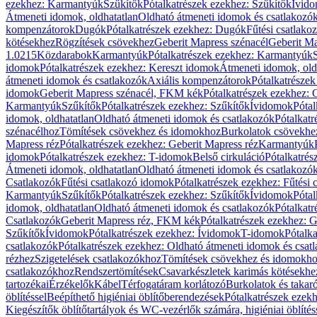
ezekhez: Karmantyúk
Szűkítők
Pótalkatrészek ezekhez: Szűkítők
Ívid
Átmeneti idomok, oldhatatlan
Oldható átmeneti idomok és csatlakozó
kompenzátorok
Dugók
Pótalkatrészek ezekhez: Dugók
Fűtési csatlako
kötésekhez
Rögzítések csövekhez
Geberit Mapress szénacél
Geberit Ma
1.0215
Közdarabok
Karmantyúk
Pótalkatrészek ezekhez: Karmantyúk
idomok
Pótalkatrészek ezekhez: Kereszt idomok
Átmeneti idomok, old
átmeneti idomok és csatlakozók
Axiális kompenzátorok
Pótalkatrésze
idomok
Geberit Mapress szénacél, FKM kék
Pótalkatrészek ezekhez:
Karmantyúk
Szűkítők
Pótalkatrészek ezekhez: Szűkítők
Ívidomok
Pótal
idomok, oldhatatlan
Oldható átmeneti idomok és csatlakozók
Pótalkatr
szénacélhoz
Tömítések csövekhez és idomokhoz
Burkolatok csövekhe
Mapress réz
Pótalkatrészek ezekhez: Geberit Mapress réz
Karmantyúk
idomok
Pótalkatrészek ezekhez: T-idomok
Belső cirkuláció
Pótalkatrés
Átmeneti idomok, oldhatatlan
Oldható átmeneti idomok és csatlakozó
Csatlakozók
Fűtési csatlakozó idomok
Pótalkatrészek ezekhez: Fűtési
Karmantyúk
Szűkítők
Pótalkatrészek ezekhez: Szűkítők
Ívidomok
Pótal
idomok, oldhatatlan
Oldható átmeneti idomok és csatlakozók
Pótalkatr
Csatlakozók
Geberit Mapress réz, FKM kék
Pótalkatrészek ezekhez: 
Szűkítők
Ívidomok
Pótalkatrészek ezekhez: Ívidomok
T-idomok
Pótalk
csatlakozók
Pótalkatrészek ezekhez: Oldható átmeneti idomok és csat
rézhez
Szigetelések csatlakozókhoz
Tömítések csövekhez és idomokh
csatlakozókhoz
Rendszertömítések
Csavarkészletek karimás kötésekhe
tartozékai
Érzékelők
Kábel
Térfogatáram korlátozó
Burkolatok és takar
öblítéssel
Beépíthető higiéniai öblítőberendezések
Pótalkatrészek ezekh
Kiegészítők öblítőtartályok és WC-vezérlők számára, higiéniai öblítés