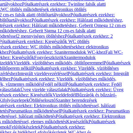
őtartályokhoz
Pótalkatrészek ezekhez: Twinline falsík alatti
k
WC öblítés működtetések elektronikus öblítés
cm-es falsík alatti öblítőtartályokhoz
Pótalkatrészek ezekhez:
blítőtartályokhoz
Pótalkatrészek ezekhez: Hálózati működtetéshez,
atrészek ezekhez: Hálózati működtetéshez, Geberit Omega 12 cm-es
űködtetéshez, Geberit Sigma 12 cm-es falsík alatti
dtetéssel
2 mennyiséges öblítéshez
Pótalkatrészek ezekhez: 2
Pótalkatrészek ezekhez: Kiegészítők WC öblítés
trészek ezekhez: WC öblítés működtetésekhez elektronikus
khez
Pótalkatrészek ezekhez: Szanitermodulok WC-khez
Fali WC-
ekhez: Kiegészítők
Fogyóeszközök
Szanitermodulok
izeldék
Vizeldék, vízöblítéses működés, öblítőperemmel
Pótalkatrészek
blítőperem nélkül
Pótalkatrészek ezekhez: Vizeldék, vízöblítéses
ezérléshez
Integrált vizeldevezérléssel
Pótalkatrészek ezekhez: Integrált
délhez
Pótalkatrészek ezekhez: Vizeldék, vízöblítéses működés,
dék, vízmentes működés
Fedél nélkül
Pótalkatrészek ezekhez: Fedél
válaszfalak
Üveg vizelde válaszfalak
Pótalkatrészek ezekhez: Üveg
trészek ezekhez: Kiegészítők
Vizeldefedél
Bűzzárók és bűzzáró-
Kifolyószelepek
Öblítéselosztó
Szaniter berendezések
atrészek ezekhez: Elektronikus öblítés működtetéssel, hálózati
tetés
Pneumatikus működtetéssel
Pótalkatrészek ezekhez: Pneumatikus
dtetéssel, hálózati működtetés
Pótalkatrészek ezekhez: Elektronikus
és működtetéssel, elemes működtetés
Kiegészítők
Pótalkatrészek
domok
Felújítókészletek
Pótalkatrészek ezekhez:
dékhez és bidékhez
Lefolyókészletek WC-khez és