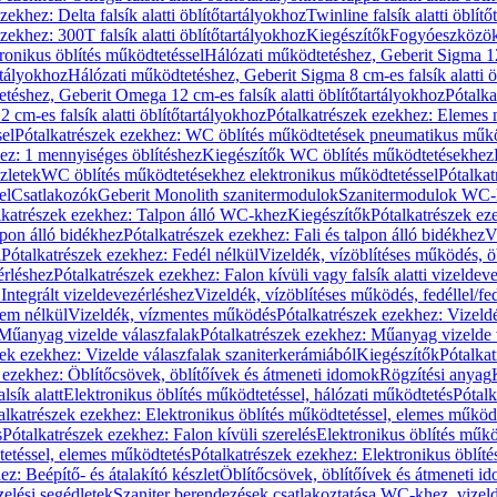
zekhez: Delta falsík alatti öblítőtartályokhoz
Twinline falsík alatti öblít
zekhez: 300T falsík alatti öblítőtartályokhoz
Kiegészítők
Fogyóeszközö
ronikus öblítés működtetéssel
Hálózati működtetéshez, Geberit Sigma 12 
rtályokhoz
Hálózati működtetéshez, Geberit Sigma 8 cm-es falsík alatti ö
téshez, Geberit Omega 12 cm-es falsík alatti öblítőtartályokhoz
Pótalk
cm-es falsík alatti öblítőtartályokhoz
Pótalkatrészek ezekhez: Elemes m
el
Pótalkatrészek ezekhez: WC öblítés működtetések pneumatikus műkö
ez: 1 mennyiséges öblítéshez
Kiegészítők WC öblítés működtetésekhez
zletek
WC öblítés működtetésekhez elektronikus működtetéssel
Pótalka
el
Csatlakozók
Geberit Monolith szanitermodulok
Szanitermodulok WC-
lkatrészek ezekhez: Talpon álló WC-khez
Kiegészítők
Pótalkatrészek ez
alpon álló bidékhez
Pótalkatrészek ezekhez: Fali és talpon álló bidékhez
V
l
Pótalkatrészek ezekhez: Fedél nélkül
Vizeldék, vízöblítéses működés, ö
érléshez
Pótalkatrészek ezekhez: Falon kívüli vagy falsík alatti vizeldev
Integrált vizeldevezérléshez
Vizeldék, vízöblítéses működés, fedéllel/fe
rem nélkül
Vizeldék, vízmentes működés
Pótalkatrészek ezekhez: Vizel
Műanyag vizelde válaszfalak
Pótalkatrészek ezekhez: Műanyag vizelde 
zek ezekhez: Vizelde válaszfalak szaniterkerámiából
Kiegészítők
Pótalka
 ezekhez: Öblítőcsövek, öblítőívek és átmeneti idomok
Rögzítési anyag
lsík alatt
Elektronikus öblítés működtetéssel, hálózati működtetés
Pótalk
alkatrészek ezekhez: Elektronikus öblítés működtetéssel, elemes működ
s
Pótalkatrészek ezekhez: Falon kívüli szerelés
Elektronikus öblítés műkö
tetéssel, elemes működtetés
Pótalkatrészek ezekhez: Elektronikus öblít
z: Beépítő- és átalakító készlet
Öblítőcsövek, öblítőívek és átmeneti i
elési segédletek
Szaniter berendezések csatlakoztatása WC-khez, vizel