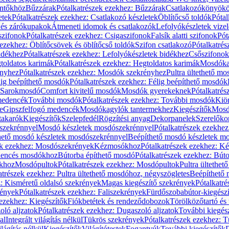
öntőkhöz
Bűzzárak
Pótalkatrészek ezekhez: Bűzzárak
Csatlakozókönyök
etek
Pótalkatrészek ezekhez: Csatlakozó készletek
Öblítőcső toldók
Pótal
 és zárókupakok
Átmeneti idomok és csatlakozók
Lefolyókészletek vize
szifonok
Pótalkatrészek ezekhez: Csigaszifonok
Falsík alatti szifonok
Pót
 ezekhez: Öblítőcsövek és öblítőcső toldók
Szifon csatlakozó
Pótalkatrés
idékhez
Pótalkatrészek ezekhez: Lefolyókészletek bidékhez
Csőszifonok
toldatos karimák
Pótalkatrészek ezekhez: Hegtoldatos karimák
Mosdóka
nyhez
Pótalkatrészek ezekhez: Mosdók szekrényhez
Pultra ültethető m
lig beépíthető mosdók
Pótalkatrészek ezekhez: Félig beépíthető mosdók
Sarokmosdó
Comfort kivitelű mosdók
Mosdók gyerekeknek
Pótalkatré
őmedencék
További mosdók
Pótalkatrészek ezekhez: További mosdók
Kiö
e
Gipszfelfogó medencék
Mosdókagylók tantermekhez
Kiegészítők
Mosdó
takarók
Kiegészítők
Szelepfedél
Rögzítési anyag
Dekorpanelek
Szerelőko
szekrénnyel
Mosdó készletek mosdószekrénnyel
Pótalkatrészek ezekhe
thető mosdó készletek mosdószekrénnyel
Beépíthető mosdó készletek m
ek ezekhez: Mosdószekrények
Kézmosókhoz
Pótalkatrészek ezekhez: 
edencés mosdókhoz
Bútorba építhető mosdó
Pótalkatrészek ezekhez: Bút
ókhoz
Mosdópultok
Pótalkatrészek ezekhez: Mosdópultok
Pultra ültethet
atrészek ezekhez: Pultra ültethető mosdóhoz, négyszögletes
Beépíthető
z: Kisméretű oldalsó szekrények
Magas kiegészítő szekrények
Pótalkatr
rények
Pótalkatrészek ezekhez: Faliszekrények
Fürdőszobabútor-kiegész
 ezekhez: Kiegészítők
Fiókbetétek és rendeződobozok
Törölközőtartó és 
oló aljzatok
Pótalkatrészek ezekhez: Dugaszoló aljzatok
További kiegés
al
Integrált világítás nélkül
Tükrös szekrények
Pótalkatrészek ezekhez: 
lágítás nélkül
Kiegészítők
Világítótestek
Fogantyúk
További kiegészítők
D