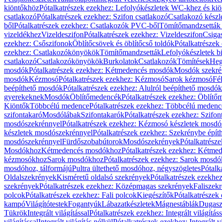
kiöntőkhöz
Pótalkatrészek ezekhez: Lefolyókészletek WC-khez és ki
csatlakozó
Pótalkatrészek ezekhez: Szifon csatlakozó
Csatlakozó készl
ből
Pótalkatrészek ezekhez: Csatlakozók PVC-ből
Tömítőmandzsetták
vizeldékhez
Vizeldeszifon
Pótalkatrészek ezekhez: Vizeldeszifon
Csiga
ezekhez: Csőszifonok
Öblítőcsövek és öblítőcső toldók
Pótalkatrészek
ezekhez: Csatlakozókönyökök
Tömítőmandzsetták
Lefolyókészletek b
csatlakozó
Csatlakozókönyökök
Burkolatok
Csatlakozók
Tömítések
Heg
mosdók
Pótalkatrészek ezekhez: Kétmedencés mosdók
Mosdók szekré
mosdók
Kézmosó
Pótalkatrészek ezekhez: Kézmosó
Sarok kézmosó
Fé
beépíthető mosdók
Pótalkatrészek ezekhez: Alulról beépíthető mosdók
gyerekeknek
Mosdók
Öblítőmedencék
Pótalkatrészek ezekhez: Öblít
Kiöntők
Többcélú medence
Pótalkatrészek ezekhez: Többcélú medenc
szifontakaró
Mosdólábak
Szifontakarók
Pótalkatrészek ezekhez: Szifon
mosdószekrénnyel
Pótalkatrészek ezekhez: Kézmosó készletek mosdó
készletek mosdószekrénnyel
Pótalkatrészek ezekhez: Szekrénybe épí
mosdószekrénnyel
Fürdőszobabútorok
Mosdószekrények
Pótalkatrész
Mosdókhoz
Kétmedencés mosdókhoz
Pótalkatrészek ezekhez: Kétm
kézmosókhoz
Sarok mosdókhoz
Pótalkatrészek ezekhez: Sarok mosd
mosdóhoz, tálformájú
Pultra ültethető mosdóhoz, négyszögletes
Pótalk
Oldalszekrények
Kisméretű oldalsó szekrények
Pótalkatrészek ezekhe
szekrények
Pótalkatrészek ezekhez: Középmagas szekrények
Faliszek
polcok
Pótalkatrészek ezekhez: Fali polcok
Kiegészítők
Pótalkatrészek
kampó
Világítótestek
Fogantyúk
Lábazatkészletek
Mágnestáblák
Dugasz
Tükrök
Integrált világítással
Pótalkatrészek ezekhez: Integrált világításs
világítással
Integrált világítás nélkül
Pótalkatrészek ezekhez: Integrált vi