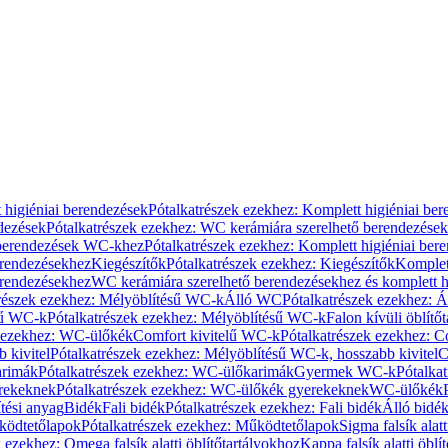
 higiéniai berendezések
Pótalkatrészek ezekhez: Komplett higiéniai be
dezések
Pótalkatrészek ezekhez: WC kerámiára szerelhető berendezések
 berendezések WC-khez
Pótalkatrészek ezekhez: Komplett higiéniai be
erendezésekhez
Kiegészítők
Pótalkatrészek ezekhez: Kiegészítők
Komplet
erendezésekhez
WC kerámiára szerelhető berendezésekhez és komplett h
részek ezekhez: Mélyöblítésű WC-k
Álló WC
Pótalkatrészek ezekhez: 
sű WC-k
Pótalkatrészek ezekhez: Mélyöblítésű WC-k
Falon kívüli öblítő
k ezekhez: WC-ülőkék
Comfort kivitelű WC-k
Pótalkatrészek ezekhez: C
 kivitel
Pótalkatrészek ezekhez: Mélyöblítésű WC-k, hosszabb kivitel
C
rimák
Pótalkatrészek ezekhez: WC-ülőkarimák
Gyermek WC-k
Pótalka
rekeknek
Pótalkatrészek ezekhez: WC-ülőkék gyerekeknek
WC-ülőkék
tési anyag
Bidék
Fali bidék
Pótalkatrészek ezekhez: Fali bidék
Álló bidé
ödtetőlapok
Pótalkatrészek ezekhez: Működtetőlapok
Sigma falsík alatt
 ezekhez: Omega falsík alatti öblítőtartályokhoz
Kappa falsík alatti öblí