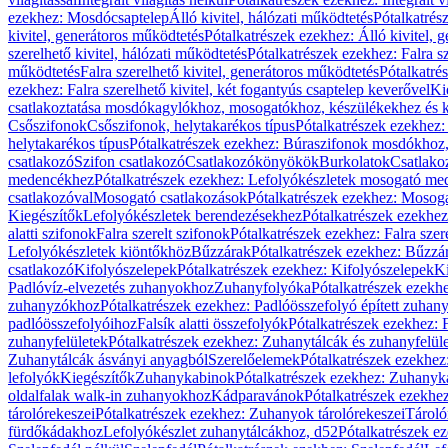
ezekhez: Mosdócsaptelep
Álló kivitel, hálózati működtetés
Pótalkatrés
kivitel, generátoros működtetés
Pótalkatrészek ezekhez: Álló kivitel, 
szerelhető kivitel, hálózati működtetés
Pótalkatrészek ezekhez: Falra sz
működtetés
Falra szerelhető kivitel, generátoros működtetés
Pótalkatré
ezekhez: Falra szerelhető kivitel, két fogantyús csaptelep keverővel
Ki
csatlakoztatása mosdókagylókhoz, mosogatókhoz, készülékekhez és
Csőszifonok
Csőszifonok, helytakarékos típus
Pótalkatrészek ezekhez:
helytakarékos típus
Pótalkatrészek ezekhez: Búraszifonok mosdókhoz, 
csatlakozó
Szifon csatlakozó
Csatlakozókönyökök
Burkolatok
Csatlako
medencékhez
Pótalkatrészek ezekhez: Lefolyókészletek mosogató m
csatlakozóval
Mosogató csatlakozások
Pótalkatrészek ezekhez: Mosoga
Kiegészítők
Lefolyókészletek berendezésekhez
Pótalkatrészek ezekhe
alatti szifonok
Falra szerelt szifonok
Pótalkatrészek ezekhez: Falra szer
Lefolyókészletek kiöntőkhöz
Bűzzárak
Pótalkatrészek ezekhez: Bűzzá
csatlakozó
Kifolyószelepek
Pótalkatrészek ezekhez: Kifolyószelepek
Ki
Padlóvíz-elvezetés zuhanyokhoz
Zuhanyfolyóka
Pótalkatrészek ezekh
zuhanyzókhoz
Pótalkatrészek ezekhez: Padlóösszefolyó épített zuha
padlóösszefolyóihoz
Falsík alatti összefolyók
Pótalkatrészek ezekhez: F
zuhanyfelületek
Pótalkatrészek ezekhez: Zuhanytálcák és zuhanyfelül
Zuhanytálcák ásványi anyagból
Szerelőelemek
Pótalkatrészek ezekhez
lefolyók
Kiegészítők
Zuhanykabinok
Pótalkatrészek ezekhez: Zuhanyk
oldalfalak walk-in zuhanyokhoz
Kádparavánok
Pótalkatrészek ezekh
tárolórekeszei
Pótalkatrészek ezekhez: Zuhanyok tárolórekeszei
Tároló
fürdőkádakhoz
Lefolyókészlet zuhanytálcákhoz, d52
Pótalkatrészek e