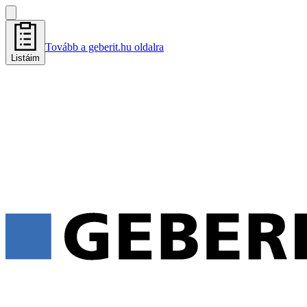
Tovább a geberit.hu oldalra
Listáim