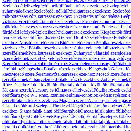
Szelepfedél nélkül
Szelepfedél
Pótalkatrészek ezekhez: Szelepfedél
Lef
Szelepfedéllel
Szelepfedél nélkül
Pótalkatrészek ezekhez: Szelepfedél 
zuhanytálcákhoz
Szelepfedél nélkül
Pótalkatrészek ezekhez: Szelepfed
működtetéssel
Pótalkatrészek ezekhez: Excenteres működtetéssel
Beépí
vízhozzávezetéssel
Pótalkatrészek ezekhez: Excenteres működtetéssel 
működtetéshez és vízhozzávezetéshez
Excenteres működtetéssel Push
fürdőkád lefolyókészleteihez
Pótalkatrészek ezekhez: Kiegészítők fürd
rendszerek és öblítőrendszerek
Geberit Duofix
Szerelőelemek
Pótalkat
ezekhez: Mosdó szerelőelemek
Bidé szerelőelemek
Pótalkatrészek eze
vízelvezetővel
Pótalkatrészek ezekhez: Zuhanyelemek fali vízelvezető
szerelőelemek
Pótalkatrészek ezekhez: Zuhanyzó válaszfal szerelőele
Szerelőelemek szerelvényekhez
Szerelőelemek mosó- és mosogatógé
Szerelőelemek konzol terhelésekhez
Szerelőelemek mosogató
Pótalkat
tárolókhoz
Kiegészítők
Pótalkatrészek ezekhez: Kiegészítők
Geberit K
khez
Mosdó szerelőelemek
Pótalkatrészek ezekhez: Mosdó szerelőele
szerelőelemek
Zuhanyelemek
Pótalkatrészek ezekhez: Zuhanyelemek
K
Rögzítésekhez
Falon kívüli öblítőtartályok
Falon kívüli öblítőtartály
Magasra szerelt
Alacsony és félmagas elhelyezésű
Pótalkatrészek ezek
öblítőtartályok WC-khez, szaniterkerámia
Monoblokk
Pótalkatrészek 
szerelt
Pótalkatrészek ezekhez: Magasra szerelt
Alacsony és félmagas e
Csatlakozók
Sarokszelepek
Tömítések
Rögzítések
Tömítőmandzsetták
S
ezekhez: Sigma falsík alatti öblítőtartályok
Omega falsík alatti öblítőta
öblítőtartályok
Öblítőcsövek
Kiegészítők
Töltő és öblítőszelepek
Töltős
öblítőtartályokhoz
Töltőszelepek falsík alatti öblítőtartályokhoz
Pótalka
kerámia öblítőtartályokhoz
Töltőszelepek univerzális öblítőtartályokho