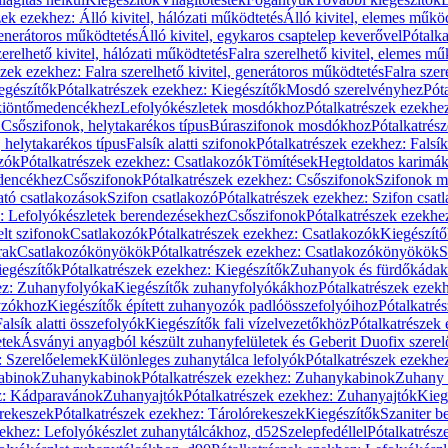
zek ezekhez: Álló kivitel, hálózati működtetés
Álló kivitel, elemes műkö
generátoros működtetés
Álló kivitel, egykaros csaptelep keverővel
Pótalka
erelhető kivitel, hálózati működtetés
Falra szerelhető kivitel, elemes mű
szek ezekhez: Falra szerelhető kivitel, generátoros működtetés
Falra szer
egészítők
Pótalkatrészek ezekhez: Kiegészítők
Mosdó szerelvényhez
Pót
 kiöntőmedencékhez
Lefolyókészletek mosdókhoz
Pótalkatrészek ezekhe
 Csőszifonok, helytakarékos típus
Búraszifonok mosdókhoz
Pótalkatrés
helytakarékos típus
Falsík alatti szifonok
Pótalkatrészek ezekhez: Falsík 
zók
Pótalkatrészek ezekhez: Csatlakozók
Tömítések
Hegtoldatos karimá
edencékhez
Csőszifonok
Pótalkatrészek ezekhez: Csőszifonok
Szifonok m
tó csatlakozások
Szifon csatlakozó
Pótalkatrészek ezekhez: Szifon csat
z: Lefolyókészletek berendezésekhez
Csőszifonok
Pótalkatrészek ezekhe
elt szifonok
Csatlakozók
Pótalkatrészek ezekhez: Csatlakozók
Kiegészít
rak
Csatlakozókönyökök
Pótalkatrészek ezekhez: Csatlakozókönyökök
S
egészítők
Pótalkatrészek ezekhez: Kiegészítők
Zuhanyok és fürdőkádak
ez: Zuhanyfolyóka
Kiegészítők zuhanyfolyókákhoz
Pótalkatrészek ezek
nyzókhoz
Kiegészítők épített zuhanyozók padlóösszefolyóihoz
Pótalkatré
alsík alatti összefolyók
Kiegészítők fali vízelvezetőkhöz
Pótalkatrészek 
etek
Ásványi anyagból készült zuhanyfelületek és Geberit Duofix szere
: Szerelőelemek
Különleges zuhanytálca lefolyók
Pótalkatrészek ezekhe
abinok
Zuhanykabinok
Pótalkatrészek ezekhez: Zuhanykabinok
Zuhany 
ez: Kádparavánok
Zuhanyajtók
Pótalkatrészek ezekhez: Zuhanyajtók
Kieg
rekeszek
Pótalkatrészek ezekhez: Tárolórekeszek
Kiegészítők
Szaniter b
zekhez: Lefolyókészlet zuhanytálcákhoz, d52
Szelepfedéllel
Pótalkatrész