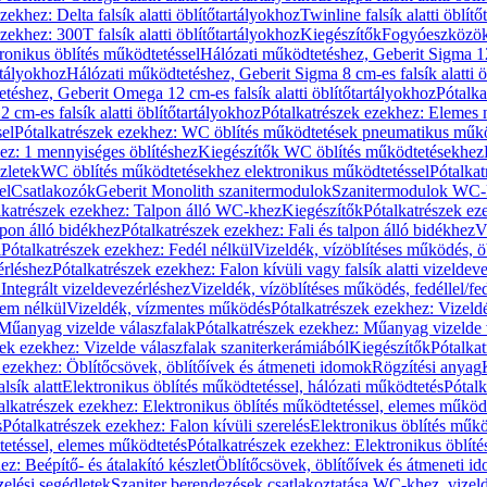
zekhez: Delta falsík alatti öblítőtartályokhoz
Twinline falsík alatti öblít
zekhez: 300T falsík alatti öblítőtartályokhoz
Kiegészítők
Fogyóeszközö
ronikus öblítés működtetéssel
Hálózati működtetéshez, Geberit Sigma 12 
rtályokhoz
Hálózati működtetéshez, Geberit Sigma 8 cm-es falsík alatti ö
téshez, Geberit Omega 12 cm-es falsík alatti öblítőtartályokhoz
Pótalk
cm-es falsík alatti öblítőtartályokhoz
Pótalkatrészek ezekhez: Elemes m
el
Pótalkatrészek ezekhez: WC öblítés működtetések pneumatikus műkö
ez: 1 mennyiséges öblítéshez
Kiegészítők WC öblítés működtetésekhez
zletek
WC öblítés működtetésekhez elektronikus működtetéssel
Pótalka
el
Csatlakozók
Geberit Monolith szanitermodulok
Szanitermodulok WC-
lkatrészek ezekhez: Talpon álló WC-khez
Kiegészítők
Pótalkatrészek ez
alpon álló bidékhez
Pótalkatrészek ezekhez: Fali és talpon álló bidékhez
V
l
Pótalkatrészek ezekhez: Fedél nélkül
Vizeldék, vízöblítéses működés, ö
érléshez
Pótalkatrészek ezekhez: Falon kívüli vagy falsík alatti vizeldev
Integrált vizeldevezérléshez
Vizeldék, vízöblítéses működés, fedéllel/fe
rem nélkül
Vizeldék, vízmentes működés
Pótalkatrészek ezekhez: Vizel
Műanyag vizelde válaszfalak
Pótalkatrészek ezekhez: Műanyag vizelde 
zek ezekhez: Vizelde válaszfalak szaniterkerámiából
Kiegészítők
Pótalka
 ezekhez: Öblítőcsövek, öblítőívek és átmeneti idomok
Rögzítési anyag
lsík alatt
Elektronikus öblítés működtetéssel, hálózati működtetés
Pótalk
alkatrészek ezekhez: Elektronikus öblítés működtetéssel, elemes működ
s
Pótalkatrészek ezekhez: Falon kívüli szerelés
Elektronikus öblítés műkö
tetéssel, elemes működtetés
Pótalkatrészek ezekhez: Elektronikus öblít
z: Beépítő- és átalakító készlet
Öblítőcsövek, öblítőívek és átmeneti i
elési segédletek
Szaniter berendezések csatlakoztatása WC-khez, vizel