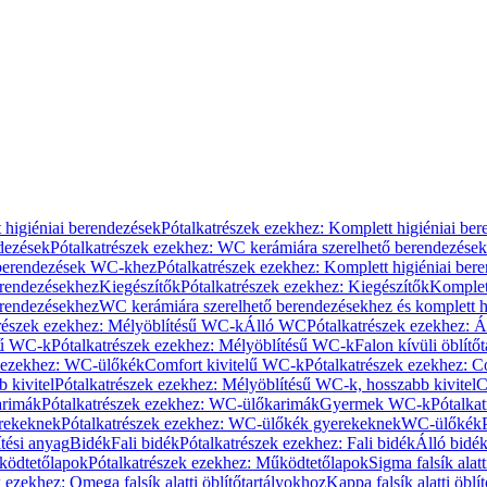
 higiéniai berendezések
Pótalkatrészek ezekhez: Komplett higiéniai be
dezések
Pótalkatrészek ezekhez: WC kerámiára szerelhető berendezések
 berendezések WC-khez
Pótalkatrészek ezekhez: Komplett higiéniai be
erendezésekhez
Kiegészítők
Pótalkatrészek ezekhez: Kiegészítők
Komplet
erendezésekhez
WC kerámiára szerelhető berendezésekhez és komplett h
részek ezekhez: Mélyöblítésű WC-k
Álló WC
Pótalkatrészek ezekhez: 
sű WC-k
Pótalkatrészek ezekhez: Mélyöblítésű WC-k
Falon kívüli öblítő
k ezekhez: WC-ülőkék
Comfort kivitelű WC-k
Pótalkatrészek ezekhez: C
 kivitel
Pótalkatrészek ezekhez: Mélyöblítésű WC-k, hosszabb kivitel
C
rimák
Pótalkatrészek ezekhez: WC-ülőkarimák
Gyermek WC-k
Pótalka
rekeknek
Pótalkatrészek ezekhez: WC-ülőkék gyerekeknek
WC-ülőkék
tési anyag
Bidék
Fali bidék
Pótalkatrészek ezekhez: Fali bidék
Álló bidé
ödtetőlapok
Pótalkatrészek ezekhez: Működtetőlapok
Sigma falsík alatt
 ezekhez: Omega falsík alatti öblítőtartályokhoz
Kappa falsík alatti öblí