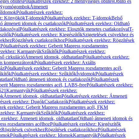
éges öblítés
Pótalkatrészek ezekhez: 2 mennyiséges öblítés
Öblítő és
Nyomógombok
Átmeneti
ű
Idomok
Pótalkatrészek ezekhez:
ez: Könyökök
T-idomok
Pótalkatrészek ezekhez: T-idomok
Belső
ó átmeneti idomok és csatlakozók
Pótalkatrészek ezekhez: Oldható
tlakozóval
Pótalkatrészek ezekhez: Elosztók menetes csatlakozóval
T-
szítők
Pótalkatrészek ezekhez: Kiegészítők
Szigetelések csövekhez és
vekhez
Rögzítések csatlakozókhoz
Pótalkatrészek ezekhez: Rögzítések
l
Pótalkatrészek ezekhez: Geberit Mapress rozsdamentes
 ezekhez: Karmantyúk
Szűkítők
Pótalkatrészek ezekhez:
ső cirkuláció
Átmeneti idomok, oldhatatlan
Pótalkatrészek ezekhez:
is kompenzátorok
Pótalkatrészek ezekhez: Axiális
gáz
Pótalkatrészek ezekhez: Geberit Mapress rozsdamentes acél,
űkítők
Pótalkatrészek ezekhez: Szűkítők
Ívidomok
Pótalkatrészek
tatlan
Oldható átmeneti idomok és csatlakozók
Pótalkatrészek
erit Mapress rozsdamentes acél, LABS-free
Pótalkatrészek ezekhez:
521
Karmantyúk
Pótalkatrészek ezekhez:
ok
Átmeneti idomok, oldhatatlan
Pótalkatrészek ezekhez: Átmeneti
részek ezekhez: Dugók
Csatlakozók
Pótalkatrészek ezekhez:
szek ezekhez: Geberit Mapress rozsdamentes acél, FKM
 ezekhez: Karmantyúk
Szűkítők
Pótalkatrészek ezekhez:
k ezekhez: Átmeneti idomok, oldhatatlan
Oldható átmeneti idomok és
ess rozsdamentes acélhoz
Pótalkatrészek ezekhez: Kiegészítők
z
Rögzítések csövekhez
Rögzítések csatlakozókhoz
Pótalkatrészek
omok
Pótalkatrészek ezekhez: Idomok
Karmantyúk
Pótalkatrészek