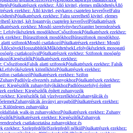
dtetés
Pótalkatrészek ezekhez: Álló kivitel, elemes működtetés
Álló
trészek ezekhez: Álló kivitel, egykaros csaptelep keverővel
Falra
ködtetés
Pótalkatrészek ezekhez: Falra szerelhető kivitel, elemes
elhető kivitel, két fogantyús csaptelep keverővel
Pótalkatrészek
alkatrészek ezekhez: Mosdó szerelvényhez
Szaniter berendezések
z: Lefolyókészletek mosdókhoz
Csőszifonok
Pótalkatrészek ezekhez:
zek ezekhez: Búraszifonok mosdókhoz
Búraszifonok mosdókhoz,
alatti szifonok
Mosdó csatlakozó
Pótalkatrészek ezekhez: Mosdó
k
Állócsövek
Hosszabbítók
Működtetések
Lefolyókészletek mosogató
osógép csatlakozóval
Pótalkatrészek ezekhez: Szifonok mosógép
lakozó
Kiegészítők
Pótalkatrészek ezekhez:
z: Csőszifonok
Falsík alatti szifonok
Pótalkatrészek ezekhez: Falsík
ők
Lefolyókészletek kiöntőkhöz
Pótalkatrészek ezekhez:
zifon csatlakozó
Pótalkatrészek ezekhez: Szifon
Zuhany
Padlóvíz-elvezetés zuhanyokhoz
Pótalkatrészek ezekhez:
hez: Kiegészítők zuhanyfolyókákhoz
Padlóösszefolyó épített
szek ezekhez: Kiegészítők épített zuhanyozók
ezekhez: Kiegészítők fali vízelvezetőkhöz
Zuhanytálcák és
lőelemek
Zuhanytálcák ásványi anyagból
Pótalkatrészek ezekhez:
z: Különleges zuhanytálca
oldalfalak walk-in zuhanyokhoz
Pótalkatrészek ezekhez: Zuhany
észítők
Pótalkatrészek ezekhez: Kiegészítők
Zuhanyok
erendezések csatlakoztatása zuhanyokhoz és
ek ezekhez: Szelepfedéllel
Szelepfedél nélkül
Pótalkatrészek ezekhez: