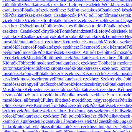
kiöntőkhöz
Pótalkatrészek ezekhez: Lefolyókészletek WC-khez és ki
csatlakozó
Pótalkatrészek ezekhez: Szifon csatlakozó
Csatlakozó készl
ből
Pótalkatrészek ezekhez: Csatlakozók PVC-ből
Tömítőmandzsetták
vizeldékhez
Vizeldeszifon
Pótalkatrészek ezekhez: Vizeldeszifon
Csiga
ezekhez: Csőszifonok
Öblítőcsövek és öblítőcső toldók
Pótalkatrészek
ezekhez: Csatlakozókönyökök
Tömítőmandzsetták
Lefolyókészletek b
csatlakozó
Csatlakozókönyökök
Burkolatok
Csatlakozók
Tömítések
Heg
mosdók
Pótalkatrészek ezekhez: Kétmedencés mosdók
Mosdók szekré
mosdók
Kézmosó
Pótalkatrészek ezekhez: Kézmosó
Sarok kézmosó
Fé
beépíthető mosdók
Pótalkatrészek ezekhez: Alulról beépíthető mosdók
gyerekeknek
Mosdók
Öblítőmedencék
Pótalkatrészek ezekhez: Öblít
Kiöntők
Többcélú medence
Pótalkatrészek ezekhez: Többcélú medenc
szifontakaró
Mosdólábak
Szifontakarók
Pótalkatrészek ezekhez: Szifon
mosdószekrénnyel
Pótalkatrészek ezekhez: Kézmosó készletek mosdó
készletek mosdószekrénnyel
Pótalkatrészek ezekhez: Szekrénybe épí
mosdószekrénnyel
Fürdőszobabútorok
Mosdószekrények
Pótalkatrész
Mosdókhoz
Kétmedencés mosdókhoz
Pótalkatrészek ezekhez: Kétm
kézmosókhoz
Sarok mosdókhoz
Pótalkatrészek ezekhez: Sarok mosd
mosdóhoz, tálformájú
Pultra ültethető mosdóhoz, négyszögletes
Pótalk
Oldalszekrények
Kisméretű oldalsó szekrények
Pótalkatrészek ezekhe
szekrények
Pótalkatrészek ezekhez: Középmagas szekrények
Faliszek
polcok
Pótalkatrészek ezekhez: Fali polcok
Kiegészítők
Pótalkatrészek
kampó
Világítótestek
Fogantyúk
Lábazatkészletek
Mágnestáblák
Dugasz
Tükrök
Integrált világítással
Pótalkatrészek ezekhez: Integrált világításs
világítással
Integrált világítás nélkül
Pótalkatrészek ezekhez: Integrált vi