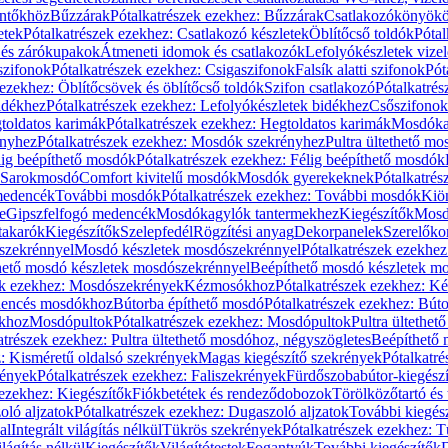
öntőkhöz
Bűzzárak
Pótalkatrészek ezekhez: Bűzzárak
Csatlakozókönyök
etek
Pótalkatrészek ezekhez: Csatlakozó készletek
Öblítőcső toldók
Pótal
 és zárókupakok
Átmeneti idomok és csatlakozók
Lefolyókészletek vize
szifonok
Pótalkatrészek ezekhez: Csigaszifonok
Falsík alatti szifonok
Pót
 ezekhez: Öblítőcsövek és öblítőcső toldók
Szifon csatlakozó
Pótalkatrés
idékhez
Pótalkatrészek ezekhez: Lefolyókészletek bidékhez
Csőszifonok
toldatos karimák
Pótalkatrészek ezekhez: Hegtoldatos karimák
Mosdóka
nyhez
Pótalkatrészek ezekhez: Mosdók szekrényhez
Pultra ültethető m
lig beépíthető mosdók
Pótalkatrészek ezekhez: Félig beépíthető mosdók
Sarokmosdó
Comfort kivitelű mosdók
Mosdók gyerekeknek
Pótalkatré
őmedencék
További mosdók
Pótalkatrészek ezekhez: További mosdók
Kiö
e
Gipszfelfogó medencék
Mosdókagylók tantermekhez
Kiegészítők
Mosdó
takarók
Kiegészítők
Szelepfedél
Rögzítési anyag
Dekorpanelek
Szerelőko
szekrénnyel
Mosdó készletek mosdószekrénnyel
Pótalkatrészek ezekhe
thető mosdó készletek mosdószekrénnyel
Beépíthető mosdó készletek m
ek ezekhez: Mosdószekrények
Kézmosókhoz
Pótalkatrészek ezekhez: 
edencés mosdókhoz
Bútorba építhető mosdó
Pótalkatrészek ezekhez: Bút
ókhoz
Mosdópultok
Pótalkatrészek ezekhez: Mosdópultok
Pultra ültethet
atrészek ezekhez: Pultra ültethető mosdóhoz, négyszögletes
Beépíthető
z: Kisméretű oldalsó szekrények
Magas kiegészítő szekrények
Pótalkatr
rények
Pótalkatrészek ezekhez: Faliszekrények
Fürdőszobabútor-kiegész
 ezekhez: Kiegészítők
Fiókbetétek és rendeződobozok
Törölközőtartó és 
oló aljzatok
Pótalkatrészek ezekhez: Dugaszoló aljzatok
További kiegés
al
Integrált világítás nélkül
Tükrös szekrények
Pótalkatrészek ezekhez: 
lágítás nélkül
Kiegészítők
Világítótestek
Fogantyúk
További kiegészítők
D