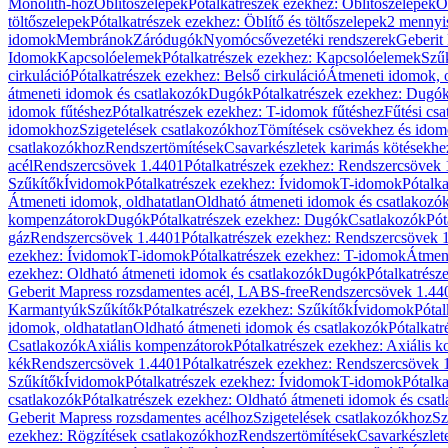
Monolith-hoz
Öblítőszelepek
Pótalkatrészek ezekhez: Öblítőszelepek
Ö
töltőszelepek
Pótalkatrészek ezekhez: Öblítő és töltőszelepek
2 mennyis
idomok
Membránok
Záródugók
Nyomócsővezetéki rendszerek
Geberit
Idomok
Kapcsolóelemek
Pótalkatrészek ezekhez: Kapcsolóelemek
Szű
cirkuláció
Pótalkatrészek ezekhez: Belső cirkuláció
Átmeneti idomok, o
átmeneti idomok és csatlakozók
Dugók
Pótalkatrészek ezekhez: Dugó
idomok fűtéshez
Pótalkatrészek ezekhez: T-idomok fűtéshez
Fűtési cs
idomokhoz
Szigetelések csatlakozókhoz
Tömítések csövekhez és ido
csatlakozókhoz
Rendszertömítések
Csavarkészletek karimás kötésekhe
acél
Rendszercsövek 1.4401
Pótalkatrészek ezekhez: Rendszercsövek
Szűkítők
Ívidomok
Pótalkatrészek ezekhez: Ívidomok
T-idomok
Pótalk
Átmeneti idomok, oldhatatlan
Oldható átmeneti idomok és csatlakozó
kompenzátorok
Dugók
Pótalkatrészek ezekhez: Dugók
Csatlakozók
Pót
gáz
Rendszercsövek 1.4401
Pótalkatrészek ezekhez: Rendszercsövek 
ezekhez: Ívidomok
T-idomok
Pótalkatrészek ezekhez: T-idomok
Átmene
ezekhez: Oldható átmeneti idomok és csatlakozók
Dugók
Pótalkatrész
Geberit Mapress rozsdamentes acél, LABS-free
Rendszercsövek 1.44
Karmantyúk
Szűkítők
Pótalkatrészek ezekhez: Szűkítők
Ívidomok
Pótal
idomok, oldhatatlan
Oldható átmeneti idomok és csatlakozók
Pótalkatr
Csatlakozók
Axiális kompenzátorok
Pótalkatrészek ezekhez: Axiális 
kék
Rendszercsövek 1.4401
Pótalkatrészek ezekhez: Rendszercsövek 
Szűkítők
Ívidomok
Pótalkatrészek ezekhez: Ívidomok
T-idomok
Pótalk
csatlakozók
Pótalkatrészek ezekhez: Oldható átmeneti idomok és csat
Geberit Mapress rozsdamentes acélhoz
Szigetelések csatlakozókhoz
Sz
ezekhez: Rögzítések csatlakozókhoz
Rendszertömítések
Csavarkészlet