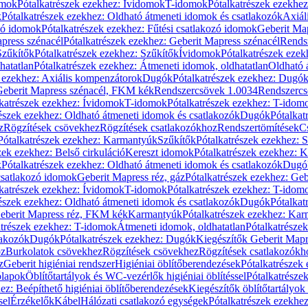
omok
Pótalkatrészek ezekhez: Ívidomok
T-idomok
Pótalkatrészek ezekhe
k
Pótalkatrészek ezekhez: Oldható átmeneti idomok és csatlakozók
Axiál
zó idomok
Pótalkatrészek ezekhez: Fűtési csatlakozó idomok
Geberit Map
press szénacél
Pótalkatrészek ezekhez: Geberit Mapress szénacél
Rends
Szűkítők
Pótalkatrészek ezekhez: Szűkítők
Ívidomok
Pótalkatrészek eze
hatatlan
Pótalkatrészek ezekhez: Átmeneti idomok, oldhatatlan
Oldható 
k ezekhez: Axiális kompenzátorok
Dugók
Pótalkatrészek ezekhez: Dugó
 Geberit Mapress szénacél, FKM kék
Rendszercsövek 1.0034
Rendszercs
katrészek ezekhez: Ívidomok
T-idomok
Pótalkatrészek ezekhez: T-idom
észek ezekhez: Oldható átmeneti idomok és csatlakozók
Dugók
Pótalkat
z
Rögzítések csövekhez
Rögzítések csatlakozókhoz
Rendszertömítések
C
Pótalkatrészek ezekhez: Karmantyúk
Szűkítők
Pótalkatrészek ezekhez: 
zek ezekhez: Belső cirkuláció
Kereszt idomok
Pótalkatrészek ezekhez: 
k
Pótalkatrészek ezekhez: Oldható átmeneti idomok és csatlakozók
Dugó
 csatlakozó idomok
Geberit Mapress réz, gáz
Pótalkatrészek ezekhez: Geb
katrészek ezekhez: Ívidomok
T-idomok
Pótalkatrészek ezekhez: T-idom
észek ezekhez: Oldható átmeneti idomok és csatlakozók
Dugók
Pótalkat
Geberit Mapress réz, FKM kék
Karmantyúk
Pótalkatrészek ezekhez: Ka
atrészek ezekhez: T-idomok
Átmeneti idomok, oldhatatlan
Pótalkatrésze
lakozók
Dugók
Pótalkatrészek ezekhez: Dugók
Kiegészítők Geberit Mapr
oz
Burkolatok csövekhez
Rögzítések csövekhez
Rögzítések csatlakozókh
z
Geberit higiéniai rendszer
Higiéniai öblítőberendezések
Pótalkatrészek 
ólapok
Öblítőtartályok és WC-vezérlők higiéniai öblítéssel
Pótalkatrésze
ez: Beépíthető higiéniai öblítőberendezések
Kiegészítők öblítőtartályok
sel
Érzékelők
Kábel
Hálózati csatlakozó egységek
Pótalkatrészek ezekhez