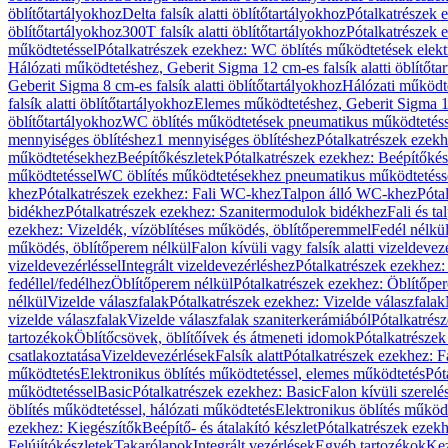
öblítőtartályokhoz
Delta falsík alatti öblítőtartályokhoz
Pótalkatrészek e
öblítőtartályokhoz
300T falsík alatti öblítőtartályokhoz
Pótalkatrészek e
működtetéssel
Pótalkatrészek ezekhez: WC öblítés működtetések elekt
Hálózati működtetéshez, Geberit Sigma 12 cm-es falsík alatti öblítőta
Geberit Sigma 8 cm-es falsík alatti öblítőtartályokhoz
Hálózati működte
falsík alatti öblítőtartályokhoz
Elemes működtetéshez, Geberit Sigma 12 
öblítőtartályokhoz
WC öblítés működtetések pneumatikus működtetéss
mennyiséges öblítéshez
1 mennyiséges öblítéshez
Pótalkatrészek ezekh
működtetésekhez
Beépítőkészletek
Pótalkatrészek ezekhez: Beépítőkés
működtetéssel
WC öblítés működtetésekhez pneumatikus működtetéss
khez
Pótalkatrészek ezekhez: Fali WC-khez
Talpon álló WC-khez
Póta
bidékhez
Pótalkatrészek ezekhez: Szanitermodulok bidékhez
Fali és t
ezekhez: Vizeldék, vízöblítéses működés, öblítőperemmel
Fedél nélkü
működés, öblítőperem nélkül
Falon kívüli vagy falsík alatti vizeldevez
vizeldevezérléssel
Integrált vizeldevezérléshez
Pótalkatrészek ezekhez: 
fedéllel/fedélhez
Öblítőperem nélkül
Pótalkatrészek ezekhez: Öblítőpe
nélkül
Vizelde válaszfalak
Pótalkatrészek ezekhez: Vizelde válaszfalak
vizelde válaszfalak
Vizelde válaszfalak szaniterkerámiából
Pótalkatrés
tartozékok
Öblítőcsövek, öblítőívek és átmeneti idomok
Pótalkatrészek
csatlakoztatása
Vizeldevezérlések
Falsík alatt
Pótalkatrészek ezekhez: Fa
működtetés
Elektronikus öblítés működtetéssel, elemes működtetés
Pót
működtetéssel
Basic
Pótalkatrészek ezekhez: Basic
Falon kívüli szerelé
öblítés működtetéssel, hálózati működtetés
Elektronikus öblítés működ
ezekhez: Kiegészítők
Beépítő- és átalakító készlet
Pótalkatrészek ezekhe
Felújítókészletek
Takarólapok
Integrált vezérlések
Egyéb tartozékok
Kez