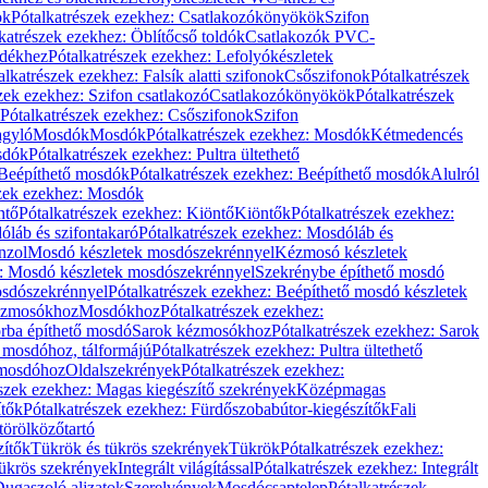
ök
Pótalkatrészek ezekhez: Csatlakozókönyökök
Szifon
katrészek ezekhez: Öblítőcső toldók
Csatlakozók PVC-
ldékhez
Pótalkatrészek ezekhez: Lefolyókészletek
alkatrészek ezekhez: Falsík alatti szifonok
Csőszifonok
Pótalkatrészek
zek ezekhez: Szifon csatlakozó
Csatlakozókönyökök
Pótalkatrészek
Pótalkatrészek ezekhez: Csőszifonok
Szifon
gyló
Mosdók
Mosdók
Pótalkatrészek ezekhez: Mosdók
Kétmedencés
osdók
Pótalkatrészek ezekhez: Pultra ültethető
Beépíthető mosdók
Pótalkatrészek ezekhez: Beépíthető mosdók
Alulról
szek ezekhez: Mosdók
ntő
Pótalkatrészek ezekhez: Kiöntő
Kiöntők
Pótalkatrészek ezekhez:
láb és szifontakaró
Pótalkatrészek ezekhez: Mosdóláb és
nzol
Mosdó készletek mosdószekrénnyel
Kézmosó készletek
z: Mosdó készletek mosdószekrénnyel
Szekrénybe építhető mosdó
osdószekrénnyel
Pótalkatrészek ezekhez: Beépíthető mosdó készletek
Kézmosókhoz
Mosdókhoz
Pótalkatrészek ezekhez:
orba építhető mosdó
Sarok kézmosókhoz
Pótalkatrészek ezekhez: Sarok
ő mosdóhoz, tálformájú
Pótalkatrészek ezekhez: Pultra ültethető
 mosdóhoz
Oldalszekrények
Pótalkatrészek ezekhez:
észek ezekhez: Magas kiegészítő szekrények
Középmagas
ítők
Pótalkatrészek ezekhez: Fürdőszobabútor-kiegészítők
Fali
törölközőtartó
zítők
Tükrök és tükrös szekrények
Tükrök
Pótalkatrészek ezekhez:
Tükrös szekrények
Integrált világítással
Pótalkatrészek ezekhez: Integrált
ugaszoló aljzatok
Szerelvények
Mosdócsaptelep
Pótalkatrészek