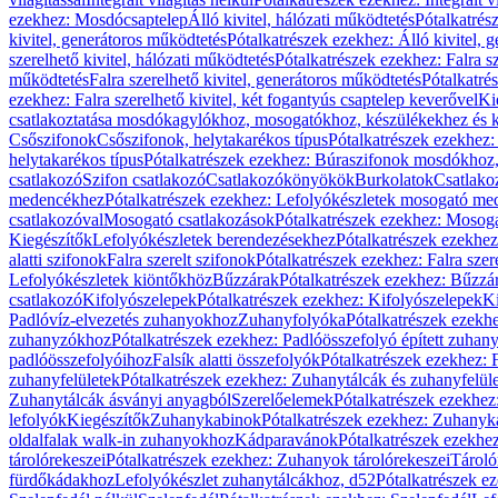
ezekhez: Mosdócsaptelep
Álló kivitel, hálózati működtetés
Pótalkatrés
kivitel, generátoros működtetés
Pótalkatrészek ezekhez: Álló kivitel, 
szerelhető kivitel, hálózati működtetés
Pótalkatrészek ezekhez: Falra sz
működtetés
Falra szerelhető kivitel, generátoros működtetés
Pótalkatré
ezekhez: Falra szerelhető kivitel, két fogantyús csaptelep keverővel
Ki
csatlakoztatása mosdókagylókhoz, mosogatókhoz, készülékekhez és
Csőszifonok
Csőszifonok, helytakarékos típus
Pótalkatrészek ezekhez:
helytakarékos típus
Pótalkatrészek ezekhez: Búraszifonok mosdókhoz, 
csatlakozó
Szifon csatlakozó
Csatlakozókönyökök
Burkolatok
Csatlako
medencékhez
Pótalkatrészek ezekhez: Lefolyókészletek mosogató m
csatlakozóval
Mosogató csatlakozások
Pótalkatrészek ezekhez: Mosoga
Kiegészítők
Lefolyókészletek berendezésekhez
Pótalkatrészek ezekhe
alatti szifonok
Falra szerelt szifonok
Pótalkatrészek ezekhez: Falra szer
Lefolyókészletek kiöntőkhöz
Bűzzárak
Pótalkatrészek ezekhez: Bűzzá
csatlakozó
Kifolyószelepek
Pótalkatrészek ezekhez: Kifolyószelepek
Ki
Padlóvíz-elvezetés zuhanyokhoz
Zuhanyfolyóka
Pótalkatrészek ezekh
zuhanyzókhoz
Pótalkatrészek ezekhez: Padlóösszefolyó épített zuha
padlóösszefolyóihoz
Falsík alatti összefolyók
Pótalkatrészek ezekhez: F
zuhanyfelületek
Pótalkatrészek ezekhez: Zuhanytálcák és zuhanyfelül
Zuhanytálcák ásványi anyagból
Szerelőelemek
Pótalkatrészek ezekhez
lefolyók
Kiegészítők
Zuhanykabinok
Pótalkatrészek ezekhez: Zuhanyk
oldalfalak walk-in zuhanyokhoz
Kádparavánok
Pótalkatrészek ezekh
tárolórekeszei
Pótalkatrészek ezekhez: Zuhanyok tárolórekeszei
Tároló
fürdőkádakhoz
Lefolyókészlet zuhanytálcákhoz, d52
Pótalkatrészek e