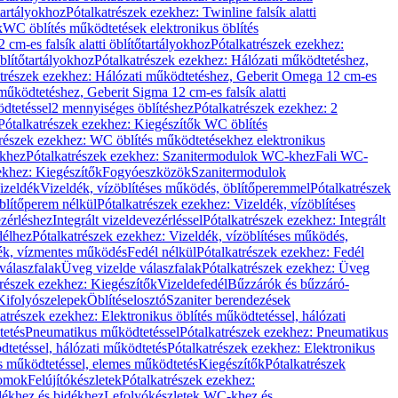
őtartályokhoz
Pótalkatrészek ezekhez: Twinline falsík alatti
k
WC öblítés működtetések elektronikus öblítés
cm-es falsík alatti öblítőtartályokhoz
Pótalkatrészek ezekhez:
blítőtartályokhoz
Pótalkatrészek ezekhez: Hálózati működtetéshez,
atrészek ezekhez: Hálózati működtetéshez, Geberit Omega 12 cm-es
űködtetéshez, Geberit Sigma 12 cm-es falsík alatti
dtetéssel
2 mennyiséges öblítéshez
Pótalkatrészek ezekhez: 2
Pótalkatrészek ezekhez: Kiegészítők WC öblítés
trészek ezekhez: WC öblítés működtetésekhez elektronikus
khez
Pótalkatrészek ezekhez: Szanitermodulok WC-khez
Fali WC-
ekhez: Kiegészítők
Fogyóeszközök
Szanitermodulok
izeldék
Vizeldék, vízöblítéses működés, öblítőperemmel
Pótalkatrészek
blítőperem nélkül
Pótalkatrészek ezekhez: Vizeldék, vízöblítéses
ezérléshez
Integrált vizeldevezérléssel
Pótalkatrészek ezekhez: Integrált
délhez
Pótalkatrészek ezekhez: Vizeldék, vízöblítéses működés,
dék, vízmentes működés
Fedél nélkül
Pótalkatrészek ezekhez: Fedél
válaszfalak
Üveg vizelde válaszfalak
Pótalkatrészek ezekhez: Üveg
trészek ezekhez: Kiegészítők
Vizeldefedél
Bűzzárók és bűzzáró-
Kifolyószelepek
Öblítéselosztó
Szaniter berendezések
atrészek ezekhez: Elektronikus öblítés működtetéssel, hálózati
tetés
Pneumatikus működtetéssel
Pótalkatrészek ezekhez: Pneumatikus
dtetéssel, hálózati működtetés
Pótalkatrészek ezekhez: Elektronikus
és működtetéssel, elemes működtetés
Kiegészítők
Pótalkatrészek
domok
Felújítókészletek
Pótalkatrészek ezekhez:
dékhez és bidékhez
Lefolyókészletek WC-khez és