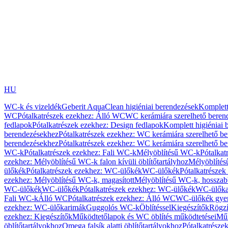
HU
WC-k és vizeldék
Geberit AquaClean higiéniai berendezések
Komplett
WC
Pótalkatrészek ezekhez: Álló WC
WC kerámiára szerelhető beren
fedlapok
Pótalkatrészek ezekhez: Design fedlapok
Komplett higiéniai
berendezésekhez
Pótalkatrészek ezekhez: WC kerámiára szerelhető b
berendezésekhez
Pótalkatrészek ezekhez: WC kerámiára szerelhető b
WC-k
Pótalkatrészek ezekhez: Fali WC-k
Mélyöblítésű WC-k
Pótalkat
ezekhez: Mélyöblítésű WC-k falon kívüli öblítőtartályhoz
Mélyöblíté
ülőkék
Pótalkatrészek ezekhez: WC-ülőkék
WC-ülőkék
Pótalkatrésze
ezekhez: Mélyöblítésű WC-k, magasított
Mélyöblítésű WC-k, hosszabb
WC-ülőkék
WC-ülőkék
Pótalkatrészek ezekhez: WC-ülőkék
WC-ülőka
Fali WC-k
Álló WC
Pótalkatrészek ezekhez: Álló WC
WC-ülőkék gye
ezekhez: WC-ülőkarimák
Guggolós WC-k
Öblítéssel
Kiegészítők
Rögzí
ezekhez: Kiegészítők
Működtetőlapok és WC öblítés működtetései
Műk
öblítőtartályokhoz
Omega falsík alatti öblítőtartályokhoz
Pótalkatrészek