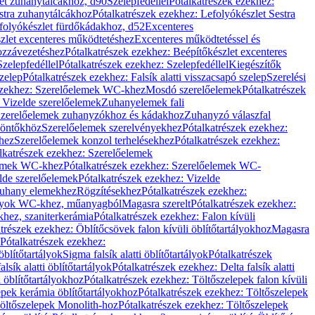
let zuhanytálcákhoz, d90
Szelepfedéllel
Pótalkatrészek ezekhez:
stra zuhanytálcákhoz
Pótalkatrészek ezekhez: Lefolyókészlet Sestra
efolyókészlet fürdőkádakhoz, d52
Excenteres
szlet excenteres működtetéshez
Excenteres működtetéssel és
ozzávezetéshez
Pótalkatrészek ezekhez: Beépítőkészlet excenteres
Szelepfedéllel
Pótalkatrészek ezekhez: Szelepfedéllel
Kiegészítők
szelep
Pótalkatrészek ezekhez: Falsík alatti visszacsapó szelep
Szerelési
ezekhez: Szerelőelemek WC-khez
Mosdó szerelőelemek
Pótalkatrészek
 Vizelde szerelőelemek
Zuhanyelemek fali
 Szerelőelemek zuhanyzókhoz és kádakhoz
Zuhanyzó válaszfal
iöntőkhöz
Szerelőelemek szerelvényekhez
Pótalkatrészek ezekhez:
hez
Szerelőelemek konzol terhelésekhez
Pótalkatrészek ezekhez:
lkatrészek ezekhez: Szerelőelemek
lemek WC-khez
Pótalkatrészek ezekhez: Szerelőelemek WC-
lde szerelőelemek
Pótalkatrészek ezekhez: Vizelde
uhany elemekhez
Rögzítésekhez
Pótalkatrészek ezekhez:
rtályok WC-khez, műanyagból
Magasra szerelt
Pótalkatrészek ezekhez:
khez, szaniterkerámia
Pótalkatrészek ezekhez: Falon kívüli
trészek ezekhez: Öblítőcsövek falon kívüli öblítőtartályokhoz
Magasra
Pótalkatrészek ezekhez:
 öblítőtartályok
Sigma falsík alatti öblítőtartályok
Pótalkatrészek
alsík alatti öblítőtartályok
Pótalkatrészek ezekhez: Delta falsík alatti
 öblítőtartályokhoz
Pótalkatrészek ezekhez: Töltőszelepek falon kívüli
epek kerámia öblítőtartályokhoz
Pótalkatrészek ezekhez: Töltőszelepek
öltőszelepek Monolith-hoz
Pótalkatrészek ezekhez: Töltőszelepek