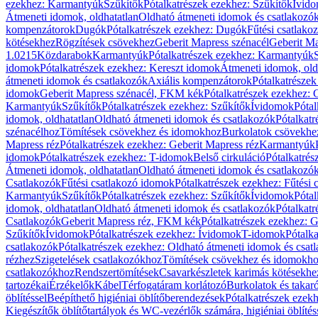
ezekhez: Karmantyúk
Szűkítők
Pótalkatrészek ezekhez: Szűkítők
Ívid
Átmeneti idomok, oldhatatlan
Oldható átmeneti idomok és csatlakozó
kompenzátorok
Dugók
Pótalkatrészek ezekhez: Dugók
Fűtési csatlako
kötésekhez
Rögzítések csövekhez
Geberit Mapress szénacél
Geberit Ma
1.0215
Közdarabok
Karmantyúk
Pótalkatrészek ezekhez: Karmantyúk
idomok
Pótalkatrészek ezekhez: Kereszt idomok
Átmeneti idomok, old
átmeneti idomok és csatlakozók
Axiális kompenzátorok
Pótalkatrésze
idomok
Geberit Mapress szénacél, FKM kék
Pótalkatrészek ezekhez:
Karmantyúk
Szűkítők
Pótalkatrészek ezekhez: Szűkítők
Ívidomok
Pótal
idomok, oldhatatlan
Oldható átmeneti idomok és csatlakozók
Pótalkatr
szénacélhoz
Tömítések csövekhez és idomokhoz
Burkolatok csövekhe
Mapress réz
Pótalkatrészek ezekhez: Geberit Mapress réz
Karmantyúk
idomok
Pótalkatrészek ezekhez: T-idomok
Belső cirkuláció
Pótalkatrés
Átmeneti idomok, oldhatatlan
Oldható átmeneti idomok és csatlakozó
Csatlakozók
Fűtési csatlakozó idomok
Pótalkatrészek ezekhez: Fűtési
Karmantyúk
Szűkítők
Pótalkatrészek ezekhez: Szűkítők
Ívidomok
Pótal
idomok, oldhatatlan
Oldható átmeneti idomok és csatlakozók
Pótalkatr
Csatlakozók
Geberit Mapress réz, FKM kék
Pótalkatrészek ezekhez: 
Szűkítők
Ívidomok
Pótalkatrészek ezekhez: Ívidomok
T-idomok
Pótalk
csatlakozók
Pótalkatrészek ezekhez: Oldható átmeneti idomok és csat
rézhez
Szigetelések csatlakozókhoz
Tömítések csövekhez és idomokh
csatlakozókhoz
Rendszertömítések
Csavarkészletek karimás kötésekhe
tartozékai
Érzékelők
Kábel
Térfogatáram korlátozó
Burkolatok és takar
öblítéssel
Beépíthető higiéniai öblítőberendezések
Pótalkatrészek ezekh
Kiegészítők öblítőtartályok és WC-vezérlők számára, higiéniai öblítés