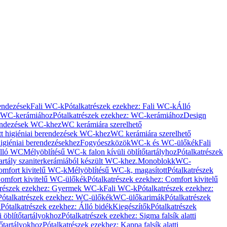
rendezések
Fali WC-k
Pótalkatrészek ezekhez: Fali WC-k
Álló
WC-kerámiához
Pótalkatrészek ezekhez: WC-kerámiához
Design
rendezések WC-khez
WC kerámiára szerelhető
t higiéniai berendezések WC-khez
WC kerámiára szerelhető
igiéniai berendezésekhez
Fogyóeszközök
WC-k és WC-ülőkék
Fali
Álló WC
Mélyöblítésű WC-k falon kívüli öblítőtartályhoz
Pótalkatrészek
tartály szaniterkerámiából készült WC-khez.
Monoblokk
WC-
omfort kivitelű WC-k
Mélyöblítésű WC-k, magasított
Pótalkatrészek
omfort kivitelű WC-ülőkék
Pótalkatrészek ezekhez: Comfort kivitelű
trészek ezekhez: Gyermek WC-k
Fali WC-k
Pótalkatrészek ezekhez:
Pótalkatrészek ezekhez: WC-ülőkék
WC-ülőkarimák
Pótalkatrészek
k
Pótalkatrészek ezekhez: Álló bidék
Kiegészítők
Pótalkatrészek
i öblítőtartályokhoz
Pótalkatrészek ezekhez: Sigma falsík alatti
tőtartályokhoz
Pótalkatrészek ezekhez: Kappa falsík alatti