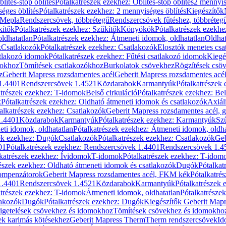
blítés-stop öblítés
Pótalkatrészek ezekhez: Öblítés-stop öblítés
2 mennyis
éges öblítés
Pótalkatrészek ezekhez: 2 mennyiséges öblítés
Kiegészítők
 Mepla
Rendszercsövek, többrétegű
Rendszercsövek fűtéshez, többréteg
kítők
Pótalkatrészek ezekhez: Szűkítők
Könyökök
Pótalkatrészek ezekh
ldhatatlan
Pótalkatrészek ezekhez: Átmeneti idomok, oldhatatlan
Oldhat
k
Csatlakozók
Pótalkatrészek ezekhez: Csatlakozók
Elosztók menetes csa
atlakozó idomok
Pótalkatrészek ezekhez: Fűtési csatlakozó idomok
Kiegé
mokhoz
Tömítések csatlakozókhoz
Burkolatok csövekhez
Rögzítések csö
z
Geberit Mapress rozsdamentes acél
Geberit Mapress rozsdamentes acé
 1.4401
Rendszercsövek 1.4521
Közdarabok
Karmantyúk
Pótalkatrészek
atrészek ezekhez: T-idomok
Belső cirkuláció
Pótalkatrészek ezekhez: Bel
k
Pótalkatrészek ezekhez: Oldható átmeneti idomok és csatlakozók
Axiál
alkatrészek ezekhez: Csatlakozók
Geberit Mapress rozsdamentes acél, 
1.4401
Közdarabok
Karmantyúk
Pótalkatrészek ezekhez: Karmantyúk
Sz
ti idomok, oldhatatlan
Pótalkatrészek ezekhez: Átmeneti idomok, oldha
ek ezekhez: Dugók
Csatlakozók
Pótalkatrészek ezekhez: Csatlakozók
Geb
01
Pótalkatrészek ezekhez: Rendszercsövek 1.4401
Rendszercsövek 1.4
katrészek ezekhez: Ívidomok
T-idomok
Pótalkatrészek ezekhez: T-idom
észek ezekhez: Oldható átmeneti idomok és csatlakozók
Dugók
Pótalkat
kompenzátorok
Geberit Mapress rozsdamentes acél, FKM kék
Pótalkatré
1.4401
Rendszercsövek 1.4521
Közdarabok
Karmantyúk
Pótalkatrészek
atrészek ezekhez: T-idomok
Átmeneti idomok, oldhatatlan
Pótalkatrésze
lakozók
Dugók
Pótalkatrészek ezekhez: Dugók
Kiegészítők Geberit Mapr
igetelések csövekhez és idomokhoz
Tömítések csövekhez és idomokho
ek karimás kötésekhez
Geberit Mapress Therm
Therm rendszercsövek
Id