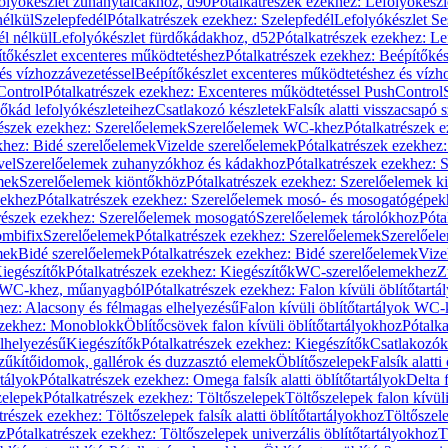
olyókészlet zuhanytálcákhoz, d90
Pótalkatrészek ezekhez: Lefolyókész
nélkül
Szelepfedél
Pótalkatrészek ezekhez: Szelepfedél
Lefolyókészlet Se
él nélkül
Lefolyókészlet fürdőkádakhoz, d52
Pótalkatrészek ezekhez: L
tőkészlet excenteres működtetéshez
Pótalkatrészek ezekhez: Beépítőké
és vízhozzávezetéssel
Beépítőkészlet excenteres működtetéshez és vízh
Control
Pótalkatrészek ezekhez: Excenteres működtetéssel PushControl
őkád lefolyókészleteihez
Csatlakozó készletek
Falsík alatti visszacsapó 
részek ezekhez: Szerelőelemek
Szerelőelemek WC-khez
Pótalkatrészek 
khez: Bidé szerelőelemek
Vizelde szerelőelemek
Pótalkatrészek ezekhez:
vel
Szerelőelemek zuhanyzókhoz és kádakhoz
Pótalkatrészek ezekhez:
mek
Szerelőelemek kiöntőkhöz
Pótalkatrészek ezekhez: Szerelőelemek k
pekhez
Pótalkatrészek ezekhez: Szerelőelemek mosó- és mosogatógépek
részek ezekhez: Szerelőelemek mosogató
Szerelőelemek tárolókhoz
Póta
ombifix
Szerelőelemek
Pótalkatrészek ezekhez: Szerelőelemek
Szerelőe
mek
Bidé szerelőelemek
Pótalkatrészek ezekhez: Bidé szerelőelemek
Vize
iegészítők
Pótalkatrészek ezekhez: Kiegészítők
WC-szerelőelemekhez
Z
ok WC-khez, műanyagból
Pótalkatrészek ezekhez: Falon kívüli öblítőta
hez: Alacsony és félmagas elhelyezésű
Falon kívüli öblítőtartályok WC-
ezekhez: Monoblokk
Öblítőcsövek falon kívüli öblítőtartályokhoz
Pótalka
lhelyezésű
Kiegészítők
Pótalkatrészek ezekhez: Kiegészítők
Csatlakozók
zűkítőidomok, gallérok és duzzasztó elemek
Öblítőszelepek
Falsík alatti
rtályok
Pótalkatrészek ezekhez: Omega falsík alatti öblítőtartályok
Delta f
zelepek
Pótalkatrészek ezekhez: Töltőszelepek
Töltőszelepek falon kívüli
trészek ezekhez: Töltőszelepek falsík alatti öblítőtartályokhoz
Töltőszel
z
Pótalkatrészek ezekhez: Töltőszelepek univerzális öblítőtartályokhoz
T