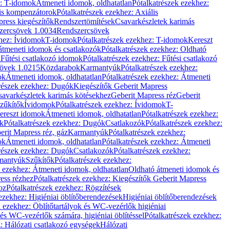
z: T-idomok
Átmeneti idomok, oldhatatlan
Pótalkatrészek ezekhez:
is kompenzátorok
Pótalkatrészek ezekhez: Axiális
ress kiegészítők
Rendszertömítések
Csavarkészletek karimás
zercsövek 1.0034
Rendszercsövek
khez: Ívidomok
T-idomok
Pótalkatrészek ezekhez: T-idomok
Kereszt
átmeneti idomok és csatlakozók
Pótalkatrészek ezekhez: Oldható
k
Fűtési csatlakozó idomok
Pótalkatrészek ezekhez: Fűtési csatlakozó
övek 1.0215
Közdarabok
Karmantyúk
Pótalkatrészek ezekhez:
ok
Átmeneti idomok, oldhatatlan
Pótalkatrészek ezekhez: Átmeneti
részek ezekhez: Dugók
Kiegészítők Geberit Mapress
savarkészletek karimás kötésekhez
Geberit Mapress réz
Geberit
Szűkítők
Ívidomok
Pótalkatrészek ezekhez: Ívidomok
T-
Kereszt idomok
Átmeneti idomok, oldhatatlan
Pótalkatrészek ezekhez:
k
Pótalkatrészek ezekhez: Dugók
Csatlakozók
Pótalkatrészek ezekhez:
erit Mapress réz, gáz
Karmantyúk
Pótalkatrészek ezekhez:
ok
Átmeneti idomok, oldhatatlan
Pótalkatrészek ezekhez: Átmeneti
részek ezekhez: Dugók
Csatlakozók
Pótalkatrészek ezekhez:
rmantyúk
Szűkítők
Pótalkatrészek ezekhez:
k ezekhez: Átmeneti idomok, oldhatatlan
Oldható átmeneti idomok és
ess rézhez
Pótalkatrészek ezekhez: Kiegészítők Geberit Mapress
oz
Pótalkatrészek ezekhez: Rögzítések
ezekhez: Higiéniai öblítőberendezések
Higiéniai öblítőberendezések
k ezekhez: Öblítőtartályok és WC-vezérlők higiéniai
 és WC-vezérlők számára, higiéniai öblítéssel
Pótalkatrészek ezekhez:
: Hálózati csatlakozó egységek
Hálózati