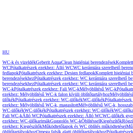
HU
WC-k és vizeldék
Geberit AquaClean higiéniai berendezések
Komplett
WC
Pótalkatrészek ezekhez: Álló WC
WC kerámiára szerelhető beren
fedlapok
Pótalkatrészek ezekhez: Design fedlapok
Komplett higiéniai
berendezésekhez
Pótalkatrészek ezekhez: WC kerámiára szerelhető b
berendezésekhez
Pótalkatrészek ezekhez: WC kerámiára szerelhető b
WC-k
Pótalkatrészek ezekhez: Fali WC-k
Mélyöblítésű WC-k
Pótalkat
ezekhez: Mélyöblítésű WC-k falon kívüli öblítőtartályhoz
Mélyöblíté
ülőkék
Pótalkatrészek ezekhez: WC-ülőkék
WC-ülőkék
Pótalkatrésze
ezekhez: Mélyöblítésű WC-k, magasított
Mélyöblítésű WC-k, hosszabb
WC-ülőkék
WC-ülőkék
Pótalkatrészek ezekhez: WC-ülőkék
WC-ülőka
Fali WC-k
Álló WC
Pótalkatrészek ezekhez: Álló WC
WC-ülőkék gye
ezekhez: WC-ülőkarimák
Guggolós WC-k
Öblítéssel
Kiegészítők
Rögzí
ezekhez: Kiegészítők
Működtetőlapok és WC öblítés működtetései
Műk
öblítőtartályokhoz
Omega falsík alatti öblítőtartályokhoz
Pótalkatrészek