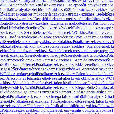
olyókészlet zuhanytálcákhoz, d90
Pótalkatrészek ezekhez: Lefolyókész
nélkül
Szelepfedél
Pótalkatrészek ezekhez: Szelepfedél
Lefolyókészlet Se
él nélkül
Lefolyókészlet fürdőkádakhoz, d52
Pótalkatrészek ezekhez: L
tőkészlet excenteres működtetéshez
Pótalkatrészek ezekhez: Beépítőké
és vízhozzávezetéssel
Beépítőkészlet excenteres működtetéshez és vízh
Control
Pótalkatrészek ezekhez: Excenteres működtetéssel PushControl
őkád lefolyókészleteihez
Csatlakozó készletek
Falsík alatti visszacsapó 
részek ezekhez: Szerelőelemek
Szerelőelemek WC-khez
Pótalkatrészek 
khez: Bidé szerelőelemek
Vizelde szerelőelemek
Pótalkatrészek ezekhez:
vel
Szerelőelemek zuhanyzókhoz és kádakhoz
Pótalkatrészek ezekhez:
mek
Szerelőelemek kiöntőkhöz
Pótalkatrészek ezekhez: Szerelőelemek k
pekhez
Pótalkatrészek ezekhez: Szerelőelemek mosó- és mosogatógépek
részek ezekhez: Szerelőelemek mosogató
Szerelőelemek tárolókhoz
Póta
ombifix
Szerelőelemek
Pótalkatrészek ezekhez: Szerelőelemek
Szerelőe
mek
Bidé szerelőelemek
Pótalkatrészek ezekhez: Bidé szerelőelemek
Vize
iegészítők
Pótalkatrészek ezekhez: Kiegészítők
WC-szerelőelemekhez
Z
ok WC-khez, műanyagból
Pótalkatrészek ezekhez: Falon kívüli öblítőta
hez: Alacsony és félmagas elhelyezésű
Falon kívüli öblítőtartályok WC-
ezekhez: Monoblokk
Öblítőcsövek falon kívüli öblítőtartályokhoz
Pótalka
lhelyezésű
Kiegészítők
Pótalkatrészek ezekhez: Kiegészítők
Csatlakozók
zűkítőidomok, gallérok és duzzasztó elemek
Öblítőszelepek
Falsík alatti
rtályok
Pótalkatrészek ezekhez: Omega falsík alatti öblítőtartályok
Delta f
zelepek
Pótalkatrészek ezekhez: Töltőszelepek
Töltőszelepek falon kívüli
trészek ezekhez: Töltőszelepek falsík alatti öblítőtartályokhoz
Töltőszel
z
Pótalkatrészek ezekhez: Töltőszelepek univerzális öblítőtartályokhoz
T