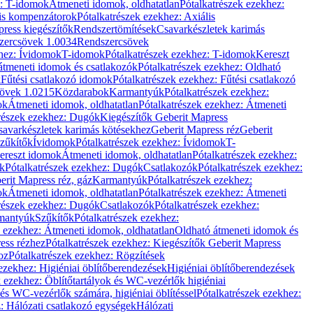
z: T-idomok
Átmeneti idomok, oldhatatlan
Pótalkatrészek ezekhez:
is kompenzátorok
Pótalkatrészek ezekhez: Axiális
ress kiegészítők
Rendszertömítések
Csavarkészletek karimás
zercsövek 1.0034
Rendszercsövek
khez: Ívidomok
T-idomok
Pótalkatrészek ezekhez: T-idomok
Kereszt
átmeneti idomok és csatlakozók
Pótalkatrészek ezekhez: Oldható
k
Fűtési csatlakozó idomok
Pótalkatrészek ezekhez: Fűtési csatlakozó
övek 1.0215
Közdarabok
Karmantyúk
Pótalkatrészek ezekhez:
ok
Átmeneti idomok, oldhatatlan
Pótalkatrészek ezekhez: Átmeneti
részek ezekhez: Dugók
Kiegészítők Geberit Mapress
savarkészletek karimás kötésekhez
Geberit Mapress réz
Geberit
Szűkítők
Ívidomok
Pótalkatrészek ezekhez: Ívidomok
T-
Kereszt idomok
Átmeneti idomok, oldhatatlan
Pótalkatrészek ezekhez:
k
Pótalkatrészek ezekhez: Dugók
Csatlakozók
Pótalkatrészek ezekhez:
erit Mapress réz, gáz
Karmantyúk
Pótalkatrészek ezekhez:
ok
Átmeneti idomok, oldhatatlan
Pótalkatrészek ezekhez: Átmeneti
részek ezekhez: Dugók
Csatlakozók
Pótalkatrészek ezekhez:
rmantyúk
Szűkítők
Pótalkatrészek ezekhez:
k ezekhez: Átmeneti idomok, oldhatatlan
Oldható átmeneti idomok és
ess rézhez
Pótalkatrészek ezekhez: Kiegészítők Geberit Mapress
oz
Pótalkatrészek ezekhez: Rögzítések
ezekhez: Higiéniai öblítőberendezések
Higiéniai öblítőberendezések
k ezekhez: Öblítőtartályok és WC-vezérlők higiéniai
 és WC-vezérlők számára, higiéniai öblítéssel
Pótalkatrészek ezekhez:
: Hálózati csatlakozó egységek
Hálózati