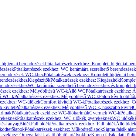
 higiéniai berendezések
Pótalkatrészek ezekhez: Komplett higiéniai be
dezések
Pótalkatrészek ezekhez: WC kerámiára szerelhető berendezések
 berendezések WC-khez
Pótalkatrészek ezekhez: Komplett higiéniai be
erendezésekhez
Kiegészítők
Pótalkatrészek ezekhez: Kiegészítők
Komplet
erendezésekhez
WC kerámiára szerelhető berendezésekhez és komplett h
részek ezekhez: Mélyöblítésű WC-k
Álló WC
Pótalkatrészek ezekhez: 
sű WC-k
Pótalkatrészek ezekhez: Mélyöblítésű WC-k
Falon kívüli öblítő
k ezekhez: WC-ülőkék
Comfort kivitelű WC-k
Pótalkatrészek ezekhez: C
 kivitel
Pótalkatrészek ezekhez: Mélyöblítésű WC-k, hosszabb kivitel
C
rimák
Pótalkatrészek ezekhez: WC-ülőkarimák
Gyermek WC-k
Pótalka
rekeknek
Pótalkatrészek ezekhez: WC-ülőkék gyerekeknek
WC-ülőkék
tési anyag
Bidék
Fali bidék
Pótalkatrészek ezekhez: Fali bidék
Álló bidé
ödtetőlapok
Pótalkatrészek ezekhez: Működtetőlapok
Sigma falsík alatt
 ezekhez: Omega falsík alatti öblítőtartályokhoz
Kappa falsík alatti öblí