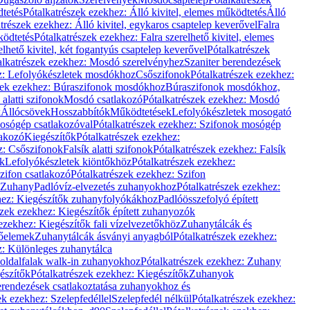
dtetés
Pótalkatrészek ezekhez: Álló kivitel, elemes működtetés
Álló
trészek ezekhez: Álló kivitel, egykaros csaptelep keverővel
Falra
ködtetés
Pótalkatrészek ezekhez: Falra szerelhető kivitel, elemes
elhető kivitel, két fogantyús csaptelep keverővel
Pótalkatrészek
alkatrészek ezekhez: Mosdó szerelvényhez
Szaniter berendezések
z: Lefolyókészletek mosdókhoz
Csőszifonok
Pótalkatrészek ezekhez:
zek ezekhez: Búraszifonok mosdókhoz
Búraszifonok mosdókhoz,
alatti szifonok
Mosdó csatlakozó
Pótalkatrészek ezekhez: Mosdó
k
Állócsövek
Hosszabbítók
Működtetések
Lefolyókészletek mosogató
osógép csatlakozóval
Pótalkatrészek ezekhez: Szifonok mosógép
lakozó
Kiegészítők
Pótalkatrészek ezekhez:
z: Csőszifonok
Falsík alatti szifonok
Pótalkatrészek ezekhez: Falsík
ők
Lefolyókészletek kiöntőkhöz
Pótalkatrészek ezekhez:
zifon csatlakozó
Pótalkatrészek ezekhez: Szifon
Zuhany
Padlóvíz-elvezetés zuhanyokhoz
Pótalkatrészek ezekhez:
hez: Kiegészítők zuhanyfolyókákhoz
Padlóösszefolyó épített
szek ezekhez: Kiegészítők épített zuhanyozók
ezekhez: Kiegészítők fali vízelvezetőkhöz
Zuhanytálcák és
lőelemek
Zuhanytálcák ásványi anyagból
Pótalkatrészek ezekhez:
z: Különleges zuhanytálca
oldalfalak walk-in zuhanyokhoz
Pótalkatrészek ezekhez: Zuhany
észítők
Pótalkatrészek ezekhez: Kiegészítők
Zuhanyok
erendezések csatlakoztatása zuhanyokhoz és
ek ezekhez: Szelepfedéllel
Szelepfedél nélkül
Pótalkatrészek ezekhez: