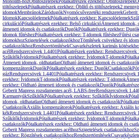
Monolith-hoz
Öblítőszelepek
Pótalkatrészek ezekhez: Öblítőszelepek
Ö
töltőszelepek
Pótalkatrészek ezekhez: Öblítő és töltőszelepek
2 mennyis
idomok
Membránok
Záródugók
Nyomócsővezetéki rendszerek
Geberit
Idomok
Kapcsolóelemek
Pótalkatrészek ezekhez: Kapcsolóelemek
Szű
cirkuláció
Pótalkatrészek ezekhez: Belső cirkuláció
Átmeneti idomok, o
átmeneti idomok és csatlakozók
Dugók
Pótalkatrészek ezekhez: Dugó
idomok fűtéshez
Pótalkatrészek ezekhez: T-idomok fűtéshez
Fűtési cs
idomokhoz
Szigetelések csatlakozókhoz
Tömítések csövekhez és ido
csatlakozókhoz
Rendszertömítések
Csavarkészletek karimás kötésekhe
acél
Rendszercsövek 1.4401
Pótalkatrészek ezekhez: Rendszercsövek
Szűkítők
Ívidomok
Pótalkatrészek ezekhez: Ívidomok
T-idomok
Pótalk
Átmeneti idomok, oldhatatlan
Oldható átmeneti idomok és csatlakozó
kompenzátorok
Dugók
Pótalkatrészek ezekhez: Dugók
Csatlakozók
Pót
gáz
Rendszercsövek 1.4401
Pótalkatrészek ezekhez: Rendszercsövek 
ezekhez: Ívidomok
T-idomok
Pótalkatrészek ezekhez: T-idomok
Átmene
ezekhez: Oldható átmeneti idomok és csatlakozók
Dugók
Pótalkatrész
Geberit Mapress rozsdamentes acél, LABS-free
Rendszercsövek 1.44
Karmantyúk
Szűkítők
Pótalkatrészek ezekhez: Szűkítők
Ívidomok
Pótal
idomok, oldhatatlan
Oldható átmeneti idomok és csatlakozók
Pótalkatr
Csatlakozók
Axiális kompenzátorok
Pótalkatrészek ezekhez: Axiális 
kék
Rendszercsövek 1.4401
Pótalkatrészek ezekhez: Rendszercsövek 
Szűkítők
Ívidomok
Pótalkatrészek ezekhez: Ívidomok
T-idomok
Pótalk
csatlakozók
Pótalkatrészek ezekhez: Oldható átmeneti idomok és csat
Geberit Mapress rozsdamentes acélhoz
Szigetelések csatlakozókhoz
Sz
ezekhez: Rögzítések csatlakozókhoz
Rendszertömítések
Csavarkészlet