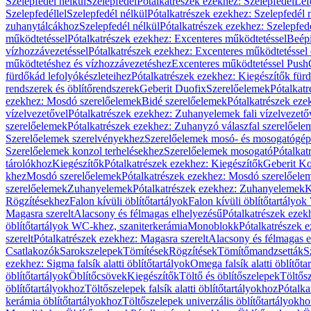
Szelepfedél nélkül
Szelepfedél
Pótalkatrészek ezekhez: Szelepfedél
Lef
Szelepfedéllel
Szelepfedél nélkül
Pótalkatrészek ezekhez: Szelepfedél 
zuhanytálcákhoz
Szelepfedél nélkül
Pótalkatrészek ezekhez: Szelepfed
működtetéssel
Pótalkatrészek ezekhez: Excenteres működtetéssel
Beépí
vízhozzávezetéssel
Pótalkatrészek ezekhez: Excenteres működtetéssel 
működtetéshez és vízhozzávezetéshez
Excenteres működtetéssel Push
fürdőkád lefolyókészleteihez
Pótalkatrészek ezekhez: Kiegészítők fürd
rendszerek és öblítőrendszerek
Geberit Duofix
Szerelőelemek
Pótalkat
ezekhez: Mosdó szerelőelemek
Bidé szerelőelemek
Pótalkatrészek eze
vízelvezetővel
Pótalkatrészek ezekhez: Zuhanyelemek fali vízelvezető
szerelőelemek
Pótalkatrészek ezekhez: Zuhanyzó válaszfal szerelőele
Szerelőelemek szerelvényekhez
Szerelőelemek mosó- és mosogatógé
Szerelőelemek konzol terhelésekhez
Szerelőelemek mosogató
Pótalkat
tárolókhoz
Kiegészítők
Pótalkatrészek ezekhez: Kiegészítők
Geberit K
khez
Mosdó szerelőelemek
Pótalkatrészek ezekhez: Mosdó szerelőele
szerelőelemek
Zuhanyelemek
Pótalkatrészek ezekhez: Zuhanyelemek
K
Rögzítésekhez
Falon kívüli öblítőtartályok
Falon kívüli öblítőtartály
Magasra szerelt
Alacsony és félmagas elhelyezésű
Pótalkatrészek ezek
öblítőtartályok WC-khez, szaniterkerámia
Monoblokk
Pótalkatrészek 
szerelt
Pótalkatrészek ezekhez: Magasra szerelt
Alacsony és félmagas e
Csatlakozók
Sarokszelepek
Tömítések
Rögzítések
Tömítőmandzsetták
S
ezekhez: Sigma falsík alatti öblítőtartályok
Omega falsík alatti öblítőta
öblítőtartályok
Öblítőcsövek
Kiegészítők
Töltő és öblítőszelepek
Töltős
öblítőtartályokhoz
Töltőszelepek falsík alatti öblítőtartályokhoz
Pótalka
kerámia öblítőtartályokhoz
Töltőszelepek univerzális öblítőtartályokho