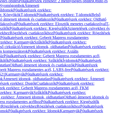
éges öblítés
Pótalkatrészek ezekhez: 2 mennyiséges öblítés
Öblítő és
Nyomógombok
Átmeneti
ű
Idomok
Pótalkatrészek ezekhez:
ez: Könyökök
T-idomok
Pótalkatrészek ezekhez: T-idomok
Belső
ó átmeneti idomok és csatlakozók
Pótalkatrészek ezekhez: Oldható
tlakozóval
Pótalkatrészek ezekhez: Elosztók menetes csatlakozóval
T-
szítők
Pótalkatrészek ezekhez: Kiegészítők
Szigetelések csövekhez és
vekhez
Rögzítések csatlakozókhoz
Pótalkatrészek ezekhez: Rögzítések
l
Pótalkatrészek ezekhez: Geberit Mapress rozsdamentes
 ezekhez: Karmantyúk
Szűkítők
Pótalkatrészek ezekhez:
ső cirkuláció
Átmeneti idomok, oldhatatlan
Pótalkatrészek ezekhez:
is kompenzátorok
Pótalkatrészek ezekhez: Axiális
gáz
Pótalkatrészek ezekhez: Geberit Mapress rozsdamentes acél,
űkítők
Pótalkatrészek ezekhez: Szűkítők
Ívidomok
Pótalkatrészek
tatlan
Oldható átmeneti idomok és csatlakozók
Pótalkatrészek
erit Mapress rozsdamentes acél, LABS-free
Pótalkatrészek ezekhez:
521
Karmantyúk
Pótalkatrészek ezekhez:
ok
Átmeneti idomok, oldhatatlan
Pótalkatrészek ezekhez: Átmeneti
részek ezekhez: Dugók
Csatlakozók
Pótalkatrészek ezekhez:
szek ezekhez: Geberit Mapress rozsdamentes acél, FKM
 ezekhez: Karmantyúk
Szűkítők
Pótalkatrészek ezekhez:
k ezekhez: Átmeneti idomok, oldhatatlan
Oldható átmeneti idomok és
ess rozsdamentes acélhoz
Pótalkatrészek ezekhez: Kiegészítők
z
Rögzítések csövekhez
Rögzítések csatlakozókhoz
Pótalkatrészek
omok
Pótalkatrészek ezekhez: Idomok
Karmantyúk
Pótalkatrészek