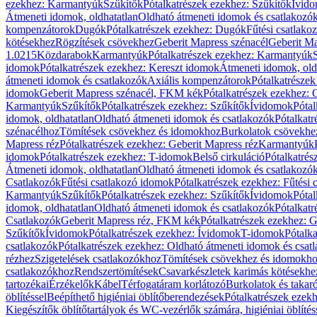
ezekhez: Karmantyúk
Szűkítők
Pótalkatrészek ezekhez: Szűkítők
Ívid
Átmeneti idomok, oldhatatlan
Oldható átmeneti idomok és csatlakozó
kompenzátorok
Dugók
Pótalkatrészek ezekhez: Dugók
Fűtési csatlako
kötésekhez
Rögzítések csövekhez
Geberit Mapress szénacél
Geberit Ma
1.0215
Közdarabok
Karmantyúk
Pótalkatrészek ezekhez: Karmantyúk
idomok
Pótalkatrészek ezekhez: Kereszt idomok
Átmeneti idomok, old
átmeneti idomok és csatlakozók
Axiális kompenzátorok
Pótalkatrésze
idomok
Geberit Mapress szénacél, FKM kék
Pótalkatrészek ezekhez:
Karmantyúk
Szűkítők
Pótalkatrészek ezekhez: Szűkítők
Ívidomok
Pótal
idomok, oldhatatlan
Oldható átmeneti idomok és csatlakozók
Pótalkatr
szénacélhoz
Tömítések csövekhez és idomokhoz
Burkolatok csövekhe
Mapress réz
Pótalkatrészek ezekhez: Geberit Mapress réz
Karmantyúk
idomok
Pótalkatrészek ezekhez: T-idomok
Belső cirkuláció
Pótalkatrés
Átmeneti idomok, oldhatatlan
Oldható átmeneti idomok és csatlakozó
Csatlakozók
Fűtési csatlakozó idomok
Pótalkatrészek ezekhez: Fűtési
Karmantyúk
Szűkítők
Pótalkatrészek ezekhez: Szűkítők
Ívidomok
Pótal
idomok, oldhatatlan
Oldható átmeneti idomok és csatlakozók
Pótalkatr
Csatlakozók
Geberit Mapress réz, FKM kék
Pótalkatrészek ezekhez: 
Szűkítők
Ívidomok
Pótalkatrészek ezekhez: Ívidomok
T-idomok
Pótalk
csatlakozók
Pótalkatrészek ezekhez: Oldható átmeneti idomok és csat
rézhez
Szigetelések csatlakozókhoz
Tömítések csövekhez és idomokh
csatlakozókhoz
Rendszertömítések
Csavarkészletek karimás kötésekhe
tartozékai
Érzékelők
Kábel
Térfogatáram korlátozó
Burkolatok és takar
öblítéssel
Beépíthető higiéniai öblítőberendezések
Pótalkatrészek ezekh
Kiegészítők öblítőtartályok és WC-vezérlők számára, higiéniai öblítés