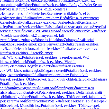
let zuhanytálcákhoz, d90
Szelepfedéllel
Pótalkatrészek ezekhez:
stra zuhanytálcákhoz
Pótalkatrészek ezekhez: Lefolyókészlet Sestra
efolyókészlet fürdőkádakhoz, d52
Excenteres
szlet excenteres működtetéshez
Excenteres működtetéssel és
ozzávezetéshez
Pótalkatrészek ezekhez: Beépítőkészlet excenteres
Szelepfedéllel
Pótalkatrészek ezekhez: Szelepfedéllel
Kiegészítők
szelep
Pótalkatrészek ezekhez: Falsík alatti visszacsapó szelep
Szerelési
ezekhez: Szerelőelemek WC-khez
Mosdó szerelőelemek
Pótalkatrészek
 Vizelde szerelőelemek
Zuhanyelemek fali
 Szerelőelemek zuhanyzókhoz és kádakhoz
Zuhanyzó válaszfal
iöntőkhöz
Szerelőelemek szerelvényekhez
Pótalkatrészek ezekhez:
hez
Szerelőelemek konzol terhelésekhez
Pótalkatrészek ezekhez:
lkatrészek ezekhez: Szerelőelemek
lemek WC-khez
Pótalkatrészek ezekhez: Szerelőelemek WC-
lde szerelőelemek
Pótalkatrészek ezekhez: Vizelde
uhany elemekhez
Rögzítésekhez
Pótalkatrészek ezekhez:
rtályok WC-khez, műanyagból
Magasra szerelt
Pótalkatrészek ezekhez:
khez, szaniterkerámia
Pótalkatrészek ezekhez: Falon kívüli
trészek ezekhez: Öblítőcsövek falon kívüli öblítőtartályokhoz
Magasra
Pótalkatrészek ezekhez:
 öblítőtartályok
Sigma falsík alatti öblítőtartályok
Pótalkatrészek
alsík alatti öblítőtartályok
Pótalkatrészek ezekhez: Delta falsík alatti
 öblítőtartályokhoz
Pótalkatrészek ezekhez: Töltőszelepek falon kívüli
epek kerámia öblítőtartályokhoz
Pótalkatrészek ezekhez: Töltőszelepek
öltőszelepek Monolith-hoz
Pótalkatrészek ezekhez: Töltőszelepek