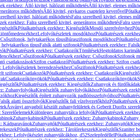
zek ezekhez: Álló kivitel, hálózati működtetés
Álló kivitel, elemes műkö
generátoros működtetés
Álló kivitel, egykaros csaptelep keverővel
Pótalka
erelhető kivitel, hálózati működtetés
Falra szerelhető kivitel, elemes mű
szek ezekhez: Falra szerelhető kivitel, generátoros működtetés
Falra szer
egészítők
Pótalkatrészek ezekhez: Kiegészítők
Mosdó szerelvényhez
Pót
 kiöntőmedencékhez
Lefolyókészletek mosdókhoz
Pótalkatrészek ezekhe
 Csőszifonok, helytakarékos típus
Búraszifonok mosdókhoz
Pótalkatrés
helytakarékos típus
Falsík alatti szifonok
Pótalkatrészek ezekhez: Falsík 
zók
Pótalkatrészek ezekhez: Csatlakozók
Tömítések
Hegtoldatos karimá
edencékhez
Csőszifonok
Pótalkatrészek ezekhez: Csőszifonok
Szifonok m
tó csatlakozások
Szifon csatlakozó
Pótalkatrészek ezekhez: Szifon csat
z: Lefolyókészletek berendezésekhez
Csőszifonok
Pótalkatrészek ezekhe
elt szifonok
Csatlakozók
Pótalkatrészek ezekhez: Csatlakozók
Kiegészít
rak
Csatlakozókönyökök
Pótalkatrészek ezekhez: Csatlakozókönyökök
S
egészítők
Pótalkatrészek ezekhez: Kiegészítők
Zuhanyok és fürdőkádak
ez: Zuhanyfolyóka
Kiegészítők zuhanyfolyókákhoz
Pótalkatrészek ezek
nyzókhoz
Kiegészítők épített zuhanyozók padlóösszefolyóihoz
Pótalkatré
alsík alatti összefolyók
Kiegészítők fali vízelvezetőkhöz
Pótalkatrészek 
etek
Ásványi anyagból készült zuhanyfelületek és Geberit Duofix szere
: Szerelőelemek
Különleges zuhanytálca lefolyók
Pótalkatrészek ezekhe
abinok
Zuhanykabinok
Pótalkatrészek ezekhez: Zuhanykabinok
Zuhany 
ez: Kádparavánok
Zuhanyajtók
Pótalkatrészek ezekhez: Zuhanyajtók
Kieg
rekeszek
Pótalkatrészek ezekhez: Tárolórekeszek
Kiegészítők
Szaniter b
zekhez: Lefolyókészlet zuhanytálcákhoz, d52
Szelepfedéllel
Pótalkatrész