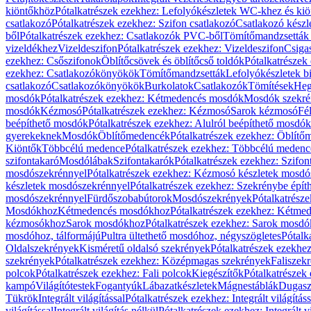
kiöntőkhöz
Pótalkatrészek ezekhez: Lefolyókészletek WC-khez és ki
csatlakozó
Pótalkatrészek ezekhez: Szifon csatlakozó
Csatlakozó készl
ből
Pótalkatrészek ezekhez: Csatlakozók PVC-ből
Tömítőmandzsetták
vizeldékhez
Vizeldeszifon
Pótalkatrészek ezekhez: Vizeldeszifon
Csiga
ezekhez: Csőszifonok
Öblítőcsövek és öblítőcső toldók
Pótalkatrészek
ezekhez: Csatlakozókönyökök
Tömítőmandzsetták
Lefolyókészletek b
csatlakozó
Csatlakozókönyökök
Burkolatok
Csatlakozók
Tömítések
Heg
mosdók
Pótalkatrészek ezekhez: Kétmedencés mosdók
Mosdók szekré
mosdók
Kézmosó
Pótalkatrészek ezekhez: Kézmosó
Sarok kézmosó
Fé
beépíthető mosdók
Pótalkatrészek ezekhez: Alulról beépíthető mosdók
gyerekeknek
Mosdók
Öblítőmedencék
Pótalkatrészek ezekhez: Öblít
Kiöntők
Többcélú medence
Pótalkatrészek ezekhez: Többcélú medenc
szifontakaró
Mosdólábak
Szifontakarók
Pótalkatrészek ezekhez: Szifon
mosdószekrénnyel
Pótalkatrészek ezekhez: Kézmosó készletek mosdó
készletek mosdószekrénnyel
Pótalkatrészek ezekhez: Szekrénybe épí
mosdószekrénnyel
Fürdőszobabútorok
Mosdószekrények
Pótalkatrész
Mosdókhoz
Kétmedencés mosdókhoz
Pótalkatrészek ezekhez: Kétm
kézmosókhoz
Sarok mosdókhoz
Pótalkatrészek ezekhez: Sarok mosd
mosdóhoz, tálformájú
Pultra ültethető mosdóhoz, négyszögletes
Pótalk
Oldalszekrények
Kisméretű oldalsó szekrények
Pótalkatrészek ezekhe
szekrények
Pótalkatrészek ezekhez: Középmagas szekrények
Faliszek
polcok
Pótalkatrészek ezekhez: Fali polcok
Kiegészítők
Pótalkatrészek
kampó
Világítótestek
Fogantyúk
Lábazatkészletek
Mágnestáblák
Dugasz
Tükrök
Integrált világítással
Pótalkatrészek ezekhez: Integrált világításs
világítással
Integrált világítás nélkül
Pótalkatrészek ezekhez: Integrált vi