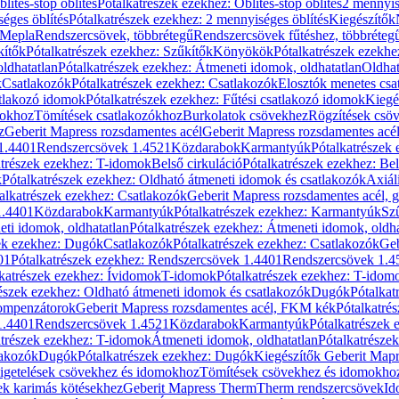
blítés-stop öblítés
Pótalkatrészek ezekhez: Öblítés-stop öblítés
2 mennyis
éges öblítés
Pótalkatrészek ezekhez: 2 mennyiséges öblítés
Kiegészítők
 Mepla
Rendszercsövek, többrétegű
Rendszercsövek fűtéshez, többréteg
kítők
Pótalkatrészek ezekhez: Szűkítők
Könyökök
Pótalkatrészek ezekh
ldhatatlan
Pótalkatrészek ezekhez: Átmeneti idomok, oldhatatlan
Oldhat
k
Csatlakozók
Pótalkatrészek ezekhez: Csatlakozók
Elosztók menetes csa
atlakozó idomok
Pótalkatrészek ezekhez: Fűtési csatlakozó idomok
Kiegé
mokhoz
Tömítések csatlakozókhoz
Burkolatok csövekhez
Rögzítések csö
z
Geberit Mapress rozsdamentes acél
Geberit Mapress rozsdamentes acé
 1.4401
Rendszercsövek 1.4521
Közdarabok
Karmantyúk
Pótalkatrészek
atrészek ezekhez: T-idomok
Belső cirkuláció
Pótalkatrészek ezekhez: Bel
k
Pótalkatrészek ezekhez: Oldható átmeneti idomok és csatlakozók
Axiál
alkatrészek ezekhez: Csatlakozók
Geberit Mapress rozsdamentes acél, 
1.4401
Közdarabok
Karmantyúk
Pótalkatrészek ezekhez: Karmantyúk
Sz
ti idomok, oldhatatlan
Pótalkatrészek ezekhez: Átmeneti idomok, oldha
ek ezekhez: Dugók
Csatlakozók
Pótalkatrészek ezekhez: Csatlakozók
Geb
01
Pótalkatrészek ezekhez: Rendszercsövek 1.4401
Rendszercsövek 1.4
katrészek ezekhez: Ívidomok
T-idomok
Pótalkatrészek ezekhez: T-idom
észek ezekhez: Oldható átmeneti idomok és csatlakozók
Dugók
Pótalkat
kompenzátorok
Geberit Mapress rozsdamentes acél, FKM kék
Pótalkatré
1.4401
Rendszercsövek 1.4521
Közdarabok
Karmantyúk
Pótalkatrészek
atrészek ezekhez: T-idomok
Átmeneti idomok, oldhatatlan
Pótalkatrésze
lakozók
Dugók
Pótalkatrészek ezekhez: Dugók
Kiegészítők Geberit Mapr
igetelések csövekhez és idomokhoz
Tömítések csövekhez és idomokho
ek karimás kötésekhez
Geberit Mapress Therm
Therm rendszercsövek
Id