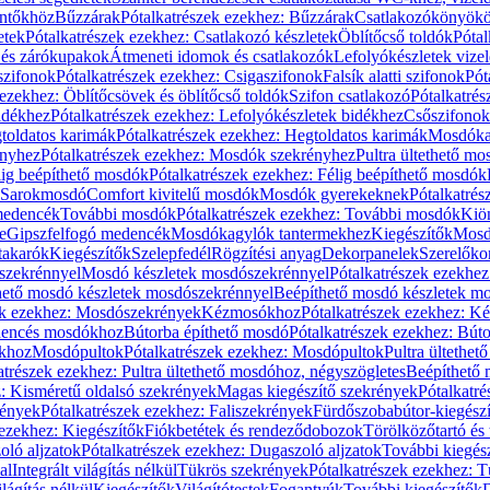
öntőkhöz
Bűzzárak
Pótalkatrészek ezekhez: Bűzzárak
Csatlakozókönyök
etek
Pótalkatrészek ezekhez: Csatlakozó készletek
Öblítőcső toldók
Pótal
 és zárókupakok
Átmeneti idomok és csatlakozók
Lefolyókészletek vize
szifonok
Pótalkatrészek ezekhez: Csigaszifonok
Falsík alatti szifonok
Pót
 ezekhez: Öblítőcsövek és öblítőcső toldók
Szifon csatlakozó
Pótalkatrés
idékhez
Pótalkatrészek ezekhez: Lefolyókészletek bidékhez
Csőszifonok
toldatos karimák
Pótalkatrészek ezekhez: Hegtoldatos karimák
Mosdóka
nyhez
Pótalkatrészek ezekhez: Mosdók szekrényhez
Pultra ültethető m
lig beépíthető mosdók
Pótalkatrészek ezekhez: Félig beépíthető mosdók
Sarokmosdó
Comfort kivitelű mosdók
Mosdók gyerekeknek
Pótalkatré
őmedencék
További mosdók
Pótalkatrészek ezekhez: További mosdók
Kiö
e
Gipszfelfogó medencék
Mosdókagylók tantermekhez
Kiegészítők
Mosdó
takarók
Kiegészítők
Szelepfedél
Rögzítési anyag
Dekorpanelek
Szerelőko
szekrénnyel
Mosdó készletek mosdószekrénnyel
Pótalkatrészek ezekhe
thető mosdó készletek mosdószekrénnyel
Beépíthető mosdó készletek m
ek ezekhez: Mosdószekrények
Kézmosókhoz
Pótalkatrészek ezekhez: 
edencés mosdókhoz
Bútorba építhető mosdó
Pótalkatrészek ezekhez: Bút
ókhoz
Mosdópultok
Pótalkatrészek ezekhez: Mosdópultok
Pultra ültethet
atrészek ezekhez: Pultra ültethető mosdóhoz, négyszögletes
Beépíthető
z: Kisméretű oldalsó szekrények
Magas kiegészítő szekrények
Pótalkatr
rények
Pótalkatrészek ezekhez: Faliszekrények
Fürdőszobabútor-kiegész
 ezekhez: Kiegészítők
Fiókbetétek és rendeződobozok
Törölközőtartó és 
oló aljzatok
Pótalkatrészek ezekhez: Dugaszoló aljzatok
További kiegés
al
Integrált világítás nélkül
Tükrös szekrények
Pótalkatrészek ezekhez: 
lágítás nélkül
Kiegészítők
Világítótestek
Fogantyúk
További kiegészítők
D