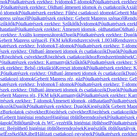
omok
Pótalkatrészek ezekhez: Ívidomok
T-idomok
Pótalkatrészek ezekhe
k
Pótalkatrészek ezekhez: Oldható átmeneti idomok és csatlakozók
Axiál
zó idomok
Pótalkatrészek ezekhez: Fűtési csatlakozó idomok
Geberit Map
press szénacél
Pótalkatrészek ezekhez: Geberit Mapress szénacél
Rends
Szűkítők
Pótalkatrészek ezekhez: Szűkítők
Ívidomok
Pótalkatrészek eze
hatatlan
Pótalkatrészek ezekhez: Átmeneti idomok, oldhatatlan
Oldható 
k ezekhez: Axiális kompenzátorok
Dugók
Pótalkatrészek ezekhez: Dugó
 Geberit Mapress szénacél, FKM kék
Rendszercsövek 1.0034
Rendszercs
katrészek ezekhez: Ívidomok
T-idomok
Pótalkatrészek ezekhez: T-idom
észek ezekhez: Oldható átmeneti idomok és csatlakozók
Dugók
Pótalkat
z
Rögzítések csövekhez
Rögzítések csatlakozókhoz
Rendszertömítések
C
Pótalkatrészek ezekhez: Karmantyúk
Szűkítők
Pótalkatrészek ezekhez: 
zek ezekhez: Belső cirkuláció
Kereszt idomok
Pótalkatrészek ezekhez: 
k
Pótalkatrészek ezekhez: Oldható átmeneti idomok és csatlakozók
Dugó
 csatlakozó idomok
Geberit Mapress réz, gáz
Pótalkatrészek ezekhez: Geb
katrészek ezekhez: Ívidomok
T-idomok
Pótalkatrészek ezekhez: T-idom
észek ezekhez: Oldható átmeneti idomok és csatlakozók
Dugók
Pótalkat
Geberit Mapress réz, FKM kék
Karmantyúk
Pótalkatrészek ezekhez: Ka
atrészek ezekhez: T-idomok
Átmeneti idomok, oldhatatlan
Pótalkatrésze
lakozók
Dugók
Pótalkatrészek ezekhez: Dugók
Kiegészítők Geberit Mapr
oz
Burkolatok csövekhez
Rögzítések csövekhez
Rögzítések csatlakozókh
z
Geberit higiéniai rendszer
Higiéniai öblítőberendezések
Pótalkatrészek 
ólapok
Öblítőtartályok és WC-vezérlők higiéniai öblítéssel
Pótalkatrésze
ez: Beépíthető higiéniai öblítőberendezések
Kiegészítők öblítőtartályok
sel
Érzékelők
Kábel
Hálózati csatlakozó egységek
Pótalkatrészek ezekhez