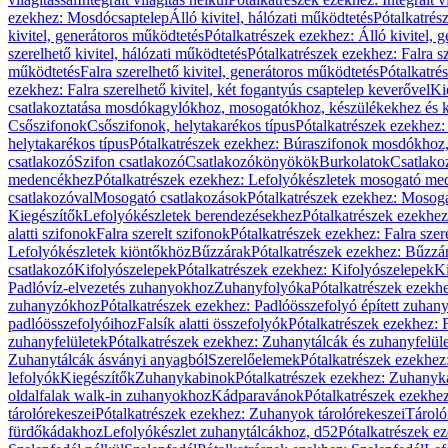
ezekhez: Mosdócsaptelep
Álló kivitel, hálózati működtetés
Pótalkatrés
kivitel, generátoros működtetés
Pótalkatrészek ezekhez: Álló kivitel, 
szerelhető kivitel, hálózati működtetés
Pótalkatrészek ezekhez: Falra sz
működtetés
Falra szerelhető kivitel, generátoros működtetés
Pótalkatré
ezekhez: Falra szerelhető kivitel, két fogantyús csaptelep keverővel
Ki
csatlakoztatása mosdókagylókhoz, mosogatókhoz, készülékekhez és
Csőszifonok
Csőszifonok, helytakarékos típus
Pótalkatrészek ezekhez:
helytakarékos típus
Pótalkatrészek ezekhez: Búraszifonok mosdókhoz, 
csatlakozó
Szifon csatlakozó
Csatlakozókönyökök
Burkolatok
Csatlako
medencékhez
Pótalkatrészek ezekhez: Lefolyókészletek mosogató m
csatlakozóval
Mosogató csatlakozások
Pótalkatrészek ezekhez: Mosoga
Kiegészítők
Lefolyókészletek berendezésekhez
Pótalkatrészek ezekhe
alatti szifonok
Falra szerelt szifonok
Pótalkatrészek ezekhez: Falra szer
Lefolyókészletek kiöntőkhöz
Bűzzárak
Pótalkatrészek ezekhez: Bűzzá
csatlakozó
Kifolyószelepek
Pótalkatrészek ezekhez: Kifolyószelepek
Ki
Padlóvíz-elvezetés zuhanyokhoz
Zuhanyfolyóka
Pótalkatrészek ezekh
zuhanyzókhoz
Pótalkatrészek ezekhez: Padlóösszefolyó épített zuha
padlóösszefolyóihoz
Falsík alatti összefolyók
Pótalkatrészek ezekhez: F
zuhanyfelületek
Pótalkatrészek ezekhez: Zuhanytálcák és zuhanyfelül
Zuhanytálcák ásványi anyagból
Szerelőelemek
Pótalkatrészek ezekhez
lefolyók
Kiegészítők
Zuhanykabinok
Pótalkatrészek ezekhez: Zuhanyk
oldalfalak walk-in zuhanyokhoz
Kádparavánok
Pótalkatrészek ezekh
tárolórekeszei
Pótalkatrészek ezekhez: Zuhanyok tárolórekeszei
Tároló
fürdőkádakhoz
Lefolyókészlet zuhanytálcákhoz, d52
Pótalkatrészek e