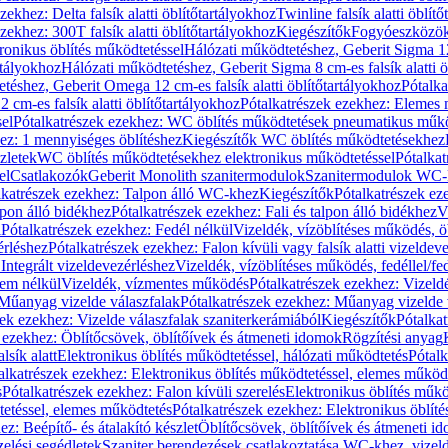
zekhez: Delta falsík alatti öblítőtartályokhoz
Twinline falsík alatti öblít
zekhez: 300T falsík alatti öblítőtartályokhoz
Kiegészítők
Fogyóeszközö
ronikus öblítés működtetéssel
Hálózati működtetéshez, Geberit Sigma 12 
rtályokhoz
Hálózati működtetéshez, Geberit Sigma 8 cm-es falsík alatti ö
téshez, Geberit Omega 12 cm-es falsík alatti öblítőtartályokhoz
Pótalk
cm-es falsík alatti öblítőtartályokhoz
Pótalkatrészek ezekhez: Elemes m
el
Pótalkatrészek ezekhez: WC öblítés működtetések pneumatikus műkö
ez: 1 mennyiséges öblítéshez
Kiegészítők WC öblítés működtetésekhez
zletek
WC öblítés működtetésekhez elektronikus működtetéssel
Pótalka
el
Csatlakozók
Geberit Monolith szanitermodulok
Szanitermodulok WC-
lkatrészek ezekhez: Talpon álló WC-khez
Kiegészítők
Pótalkatrészek ez
alpon álló bidékhez
Pótalkatrészek ezekhez: Fali és talpon álló bidékhez
V
l
Pótalkatrészek ezekhez: Fedél nélkül
Vizeldék, vízöblítéses működés, ö
érléshez
Pótalkatrészek ezekhez: Falon kívüli vagy falsík alatti vizeldev
Integrált vizeldevezérléshez
Vizeldék, vízöblítéses működés, fedéllel/fe
rem nélkül
Vizeldék, vízmentes működés
Pótalkatrészek ezekhez: Vizel
Műanyag vizelde válaszfalak
Pótalkatrészek ezekhez: Műanyag vizelde 
zek ezekhez: Vizelde válaszfalak szaniterkerámiából
Kiegészítők
Pótalka
 ezekhez: Öblítőcsövek, öblítőívek és átmeneti idomok
Rögzítési anyag
lsík alatt
Elektronikus öblítés működtetéssel, hálózati működtetés
Pótalk
alkatrészek ezekhez: Elektronikus öblítés működtetéssel, elemes működ
s
Pótalkatrészek ezekhez: Falon kívüli szerelés
Elektronikus öblítés műkö
tetéssel, elemes működtetés
Pótalkatrészek ezekhez: Elektronikus öblít
z: Beépítő- és átalakító készlet
Öblítőcsövek, öblítőívek és átmeneti i
elési segédletek
Szaniter berendezések csatlakoztatása WC-khez, vizel