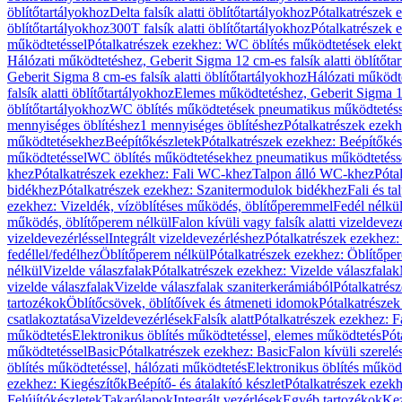
öblítőtartályokhoz
Delta falsík alatti öblítőtartályokhoz
Pótalkatrészek e
öblítőtartályokhoz
300T falsík alatti öblítőtartályokhoz
Pótalkatrészek e
működtetéssel
Pótalkatrészek ezekhez: WC öblítés működtetések elekt
Hálózati működtetéshez, Geberit Sigma 12 cm-es falsík alatti öblítőta
Geberit Sigma 8 cm-es falsík alatti öblítőtartályokhoz
Hálózati működte
falsík alatti öblítőtartályokhoz
Elemes működtetéshez, Geberit Sigma 12 
öblítőtartályokhoz
WC öblítés működtetések pneumatikus működtetéss
mennyiséges öblítéshez
1 mennyiséges öblítéshez
Pótalkatrészek ezekh
működtetésekhez
Beépítőkészletek
Pótalkatrészek ezekhez: Beépítőkés
működtetéssel
WC öblítés működtetésekhez pneumatikus működtetéss
khez
Pótalkatrészek ezekhez: Fali WC-khez
Talpon álló WC-khez
Póta
bidékhez
Pótalkatrészek ezekhez: Szanitermodulok bidékhez
Fali és t
ezekhez: Vizeldék, vízöblítéses működés, öblítőperemmel
Fedél nélkü
működés, öblítőperem nélkül
Falon kívüli vagy falsík alatti vizeldevez
vizeldevezérléssel
Integrált vizeldevezérléshez
Pótalkatrészek ezekhez: 
fedéllel/fedélhez
Öblítőperem nélkül
Pótalkatrészek ezekhez: Öblítőpe
nélkül
Vizelde válaszfalak
Pótalkatrészek ezekhez: Vizelde válaszfalak
vizelde válaszfalak
Vizelde válaszfalak szaniterkerámiából
Pótalkatrés
tartozékok
Öblítőcsövek, öblítőívek és átmeneti idomok
Pótalkatrészek
csatlakoztatása
Vizeldevezérlések
Falsík alatt
Pótalkatrészek ezekhez: Fa
működtetés
Elektronikus öblítés működtetéssel, elemes működtetés
Pót
működtetéssel
Basic
Pótalkatrészek ezekhez: Basic
Falon kívüli szerelé
öblítés működtetéssel, hálózati működtetés
Elektronikus öblítés működ
ezekhez: Kiegészítők
Beépítő- és átalakító készlet
Pótalkatrészek ezekhe
Felújítókészletek
Takarólapok
Integrált vezérlések
Egyéb tartozékok
Kez