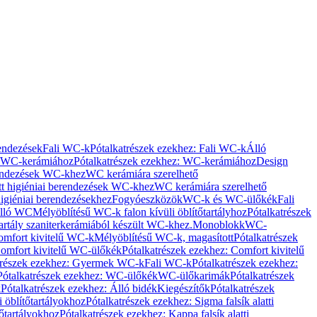
rendezések
Fali WC-k
Pótalkatrészek ezekhez: Fali WC-k
Álló
WC-kerámiához
Pótalkatrészek ezekhez: WC-kerámiához
Design
rendezések WC-khez
WC kerámiára szerelhető
t higiéniai berendezések WC-khez
WC kerámiára szerelhető
igiéniai berendezésekhez
Fogyóeszközök
WC-k és WC-ülőkék
Fali
Álló WC
Mélyöblítésű WC-k falon kívüli öblítőtartályhoz
Pótalkatrészek
tartály szaniterkerámiából készült WC-khez.
Monoblokk
WC-
omfort kivitelű WC-k
Mélyöblítésű WC-k, magasított
Pótalkatrészek
omfort kivitelű WC-ülőkék
Pótalkatrészek ezekhez: Comfort kivitelű
trészek ezekhez: Gyermek WC-k
Fali WC-k
Pótalkatrészek ezekhez:
Pótalkatrészek ezekhez: WC-ülőkék
WC-ülőkarimák
Pótalkatrészek
k
Pótalkatrészek ezekhez: Álló bidék
Kiegészítők
Pótalkatrészek
i öblítőtartályokhoz
Pótalkatrészek ezekhez: Sigma falsík alatti
tőtartályokhoz
Pótalkatrészek ezekhez: Kappa falsík alatti