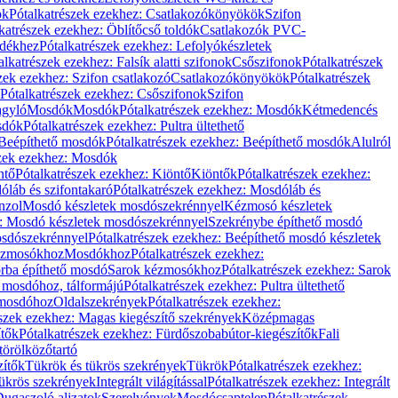
ök
Pótalkatrészek ezekhez: Csatlakozókönyökök
Szifon
katrészek ezekhez: Öblítőcső toldók
Csatlakozók PVC-
ldékhez
Pótalkatrészek ezekhez: Lefolyókészletek
alkatrészek ezekhez: Falsík alatti szifonok
Csőszifonok
Pótalkatrészek
zek ezekhez: Szifon csatlakozó
Csatlakozókönyökök
Pótalkatrészek
Pótalkatrészek ezekhez: Csőszifonok
Szifon
gyló
Mosdók
Mosdók
Pótalkatrészek ezekhez: Mosdók
Kétmedencés
osdók
Pótalkatrészek ezekhez: Pultra ültethető
Beépíthető mosdók
Pótalkatrészek ezekhez: Beépíthető mosdók
Alulról
szek ezekhez: Mosdók
ntő
Pótalkatrészek ezekhez: Kiöntő
Kiöntők
Pótalkatrészek ezekhez:
láb és szifontakaró
Pótalkatrészek ezekhez: Mosdóláb és
nzol
Mosdó készletek mosdószekrénnyel
Kézmosó készletek
z: Mosdó készletek mosdószekrénnyel
Szekrénybe építhető mosdó
osdószekrénnyel
Pótalkatrészek ezekhez: Beépíthető mosdó készletek
Kézmosókhoz
Mosdókhoz
Pótalkatrészek ezekhez:
orba építhető mosdó
Sarok kézmosókhoz
Pótalkatrészek ezekhez: Sarok
ő mosdóhoz, tálformájú
Pótalkatrészek ezekhez: Pultra ültethető
 mosdóhoz
Oldalszekrények
Pótalkatrészek ezekhez:
észek ezekhez: Magas kiegészítő szekrények
Középmagas
ítők
Pótalkatrészek ezekhez: Fürdőszobabútor-kiegészítők
Fali
törölközőtartó
zítők
Tükrök és tükrös szekrények
Tükrök
Pótalkatrészek ezekhez:
Tükrös szekrények
Integrált világítással
Pótalkatrészek ezekhez: Integrált
ugaszoló aljzatok
Szerelvények
Mosdócsaptelep
Pótalkatrészek