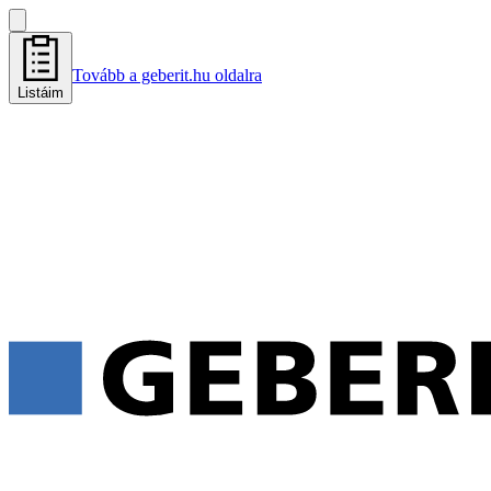
Tovább a geberit.hu oldalra
Listáim