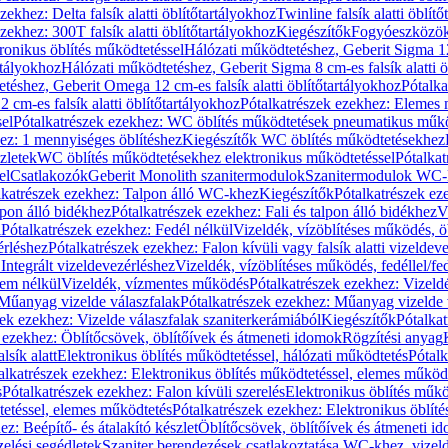
zekhez: Delta falsík alatti öblítőtartályokhoz
Twinline falsík alatti öblít
zekhez: 300T falsík alatti öblítőtartályokhoz
Kiegészítők
Fogyóeszközö
ronikus öblítés működtetéssel
Hálózati működtetéshez, Geberit Sigma 12 
rtályokhoz
Hálózati működtetéshez, Geberit Sigma 8 cm-es falsík alatti ö
téshez, Geberit Omega 12 cm-es falsík alatti öblítőtartályokhoz
Pótalk
cm-es falsík alatti öblítőtartályokhoz
Pótalkatrészek ezekhez: Elemes m
el
Pótalkatrészek ezekhez: WC öblítés működtetések pneumatikus műkö
ez: 1 mennyiséges öblítéshez
Kiegészítők WC öblítés működtetésekhez
zletek
WC öblítés működtetésekhez elektronikus működtetéssel
Pótalka
el
Csatlakozók
Geberit Monolith szanitermodulok
Szanitermodulok WC-
lkatrészek ezekhez: Talpon álló WC-khez
Kiegészítők
Pótalkatrészek ez
alpon álló bidékhez
Pótalkatrészek ezekhez: Fali és talpon álló bidékhez
V
l
Pótalkatrészek ezekhez: Fedél nélkül
Vizeldék, vízöblítéses működés, ö
érléshez
Pótalkatrészek ezekhez: Falon kívüli vagy falsík alatti vizeldev
Integrált vizeldevezérléshez
Vizeldék, vízöblítéses működés, fedéllel/fe
rem nélkül
Vizeldék, vízmentes működés
Pótalkatrészek ezekhez: Vizel
Műanyag vizelde válaszfalak
Pótalkatrészek ezekhez: Műanyag vizelde 
zek ezekhez: Vizelde válaszfalak szaniterkerámiából
Kiegészítők
Pótalka
 ezekhez: Öblítőcsövek, öblítőívek és átmeneti idomok
Rögzítési anyag
lsík alatt
Elektronikus öblítés működtetéssel, hálózati működtetés
Pótalk
alkatrészek ezekhez: Elektronikus öblítés működtetéssel, elemes működ
s
Pótalkatrészek ezekhez: Falon kívüli szerelés
Elektronikus öblítés műkö
tetéssel, elemes működtetés
Pótalkatrészek ezekhez: Elektronikus öblít
z: Beépítő- és átalakító készlet
Öblítőcsövek, öblítőívek és átmeneti i
elési segédletek
Szaniter berendezések csatlakoztatása WC-khez, vizel