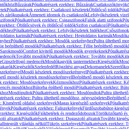
öntőkhöz
Bűzzárak
Pótalkatrészek ezekhez: Bűzzárak
Csatlakozókönyök
etek
Pótalkatrészek ezekhez: Csatlakozó készletek
Öblítőcső toldók
Pótal
 és zárókupakok
Átmeneti idomok és csatlakozók
Lefolyókészletek vize
szifonok
Pótalkatrészek ezekhez: Csigaszifonok
Falsík alatti szifonok
Pót
 ezekhez: Öblítőcsövek és öblítőcső toldók
Szifon csatlakozó
Pótalkatrés
idékhez
Pótalkatrészek ezekhez: Lefolyókészletek bidékhez
Csőszifonok
toldatos karimák
Pótalkatrészek ezekhez: Hegtoldatos karimák
Mosdóka
nyhez
Pótalkatrészek ezekhez: Mosdók szekrényhez
Pultra ültethető m
lig beépíthető mosdók
Pótalkatrészek ezekhez: Félig beépíthető mosdók
Sarokmosdó
Comfort kivitelű mosdók
Mosdók gyerekeknek
Pótalkatré
őmedencék
További mosdók
Pótalkatrészek ezekhez: További mosdók
Kiö
e
Gipszfelfogó medencék
Mosdókagylók tantermekhez
Kiegészítők
Mosdó
takarók
Kiegészítők
Szelepfedél
Rögzítési anyag
Dekorpanelek
Szerelőko
szekrénnyel
Mosdó készletek mosdószekrénnyel
Pótalkatrészek ezekhe
thető mosdó készletek mosdószekrénnyel
Beépíthető mosdó készletek m
ek ezekhez: Mosdószekrények
Kézmosókhoz
Pótalkatrészek ezekhez: 
edencés mosdókhoz
Bútorba építhető mosdó
Pótalkatrészek ezekhez: Bút
ókhoz
Mosdópultok
Pótalkatrészek ezekhez: Mosdópultok
Pultra ültethet
atrészek ezekhez: Pultra ültethető mosdóhoz, négyszögletes
Beépíthető
z: Kisméretű oldalsó szekrények
Magas kiegészítő szekrények
Pótalkatr
rények
Pótalkatrészek ezekhez: Faliszekrények
Fürdőszobabútor-kiegész
 ezekhez: Kiegészítők
Fiókbetétek és rendeződobozok
Törölközőtartó és 
oló aljzatok
Pótalkatrészek ezekhez: Dugaszoló aljzatok
További kiegés
al
Integrált világítás nélkül
Tükrös szekrények
Pótalkatrészek ezekhez: 
lágítás nélkül
Kiegészítők
Világítótestek
Fogantyúk
További kiegészítők
D