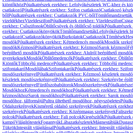
kiöntőkhöz
Pótalkatrészek ezekhez: Lefolyókészletek WC-khez és ki
csatlakozó
Pótalkatrészek ezekhez: Szifon csatlakozó
Csatlakozó készl
ből
Pótalkatrészek ezekhez: Csatlakozók PVC-ből
Tömítőmandzsetták
vizeldékhez
Vizeldeszifon
Pótalkatrészek ezekhez: Vizeldeszifon
Csiga
ezekhez: Csőszifonok
Öblítőcsövek és öblítőcső toldók
Pótalkatrészek
ezekhez: Csatlakozókönyökök
Tömítőmandzsetták
Lefolyókészletek b
csatlakozó
Csatlakozókönyökök
Burkolatok
Csatlakozók
Tömítések
Heg
mosdók
Pótalkatrészek ezekhez: Kétmedencés mosdók
Mosdók szekré
mosdók
Kézmosó
Pótalkatrészek ezekhez: Kézmosó
Sarok kézmosó
Fé
beépíthető mosdók
Pótalkatrészek ezekhez: Alulról beépíthető mosdók
gyerekeknek
Mosdók
Öblítőmedencék
Pótalkatrészek ezekhez: Öblít
Kiöntők
Többcélú medence
Pótalkatrészek ezekhez: Többcélú medenc
szifontakaró
Mosdólábak
Szifontakarók
Pótalkatrészek ezekhez: Szifon
mosdószekrénnyel
Pótalkatrészek ezekhez: Kézmosó készletek mosdó
készletek mosdószekrénnyel
Pótalkatrészek ezekhez: Szekrénybe épí
mosdószekrénnyel
Fürdőszobabútorok
Mosdószekrények
Pótalkatrész
Mosdókhoz
Kétmedencés mosdókhoz
Pótalkatrészek ezekhez: Kétm
kézmosókhoz
Sarok mosdókhoz
Pótalkatrészek ezekhez: Sarok mosd
mosdóhoz, tálformájú
Pultra ültethető mosdóhoz, négyszögletes
Pótalk
Oldalszekrények
Kisméretű oldalsó szekrények
Pótalkatrészek ezekhe
szekrények
Pótalkatrészek ezekhez: Középmagas szekrények
Faliszek
polcok
Pótalkatrészek ezekhez: Fali polcok
Kiegészítők
Pótalkatrészek
kampó
Világítótestek
Fogantyúk
Lábazatkészletek
Mágnestáblák
Dugasz
Tükrök
Integrált világítással
Pótalkatrészek ezekhez: Integrált világításs
világítással
Integrált világítás nélkül
Pótalkatrészek ezekhez: Integrált vi