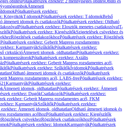
éges öblítés
Pótalkatrészek ezekhez: 2 mennyiséges öblítés
Öblítő és
Nyomógombok
Átmeneti
ű
Idomok
Pótalkatrészek ezekhez:
ez: Könyökök
T-idomok
Pótalkatrészek ezekhez: T-idomok
Belső
ó átmeneti idomok és csatlakozók
Pótalkatrészek ezekhez: Oldható
tlakozóval
Pótalkatrészek ezekhez: Elosztók menetes csatlakozóval
T-
szítők
Pótalkatrészek ezekhez: Kiegészítők
Szigetelések csövekhez és
vekhez
Rögzítések csatlakozókhoz
Pótalkatrészek ezekhez: Rögzítések
l
Pótalkatrészek ezekhez: Geberit Mapress rozsdamentes
 ezekhez: Karmantyúk
Szűkítők
Pótalkatrészek ezekhez:
ső cirkuláció
Átmeneti idomok, oldhatatlan
Pótalkatrészek ezekhez:
is kompenzátorok
Pótalkatrészek ezekhez: Axiális
gáz
Pótalkatrészek ezekhez: Geberit Mapress rozsdamentes acél,
űkítők
Pótalkatrészek ezekhez: Szűkítők
Ívidomok
Pótalkatrészek
tatlan
Oldható átmeneti idomok és csatlakozók
Pótalkatrészek
erit Mapress rozsdamentes acél, LABS-free
Pótalkatrészek ezekhez:
521
Karmantyúk
Pótalkatrészek ezekhez:
ok
Átmeneti idomok, oldhatatlan
Pótalkatrészek ezekhez: Átmeneti
részek ezekhez: Dugók
Csatlakozók
Pótalkatrészek ezekhez:
szek ezekhez: Geberit Mapress rozsdamentes acél, FKM
 ezekhez: Karmantyúk
Szűkítők
Pótalkatrészek ezekhez:
k ezekhez: Átmeneti idomok, oldhatatlan
Oldható átmeneti idomok és
ess rozsdamentes acélhoz
Pótalkatrészek ezekhez: Kiegészítők
z
Rögzítések csövekhez
Rögzítések csatlakozókhoz
Pótalkatrészek
omok
Pótalkatrészek ezekhez: Idomok
Karmantyúk
Pótalkatrészek