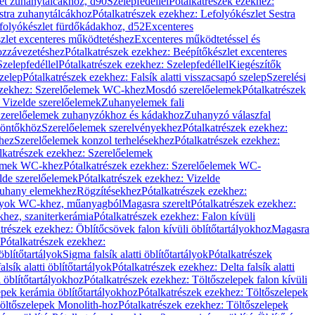
let zuhanytálcákhoz, d90
Szelepfedéllel
Pótalkatrészek ezekhez:
stra zuhanytálcákhoz
Pótalkatrészek ezekhez: Lefolyókészlet Sestra
efolyókészlet fürdőkádakhoz, d52
Excenteres
szlet excenteres működtetéshez
Excenteres működtetéssel és
ozzávezetéshez
Pótalkatrészek ezekhez: Beépítőkészlet excenteres
Szelepfedéllel
Pótalkatrészek ezekhez: Szelepfedéllel
Kiegészítők
szelep
Pótalkatrészek ezekhez: Falsík alatti visszacsapó szelep
Szerelési
ezekhez: Szerelőelemek WC-khez
Mosdó szerelőelemek
Pótalkatrészek
 Vizelde szerelőelemek
Zuhanyelemek fali
 Szerelőelemek zuhanyzókhoz és kádakhoz
Zuhanyzó válaszfal
iöntőkhöz
Szerelőelemek szerelvényekhez
Pótalkatrészek ezekhez:
hez
Szerelőelemek konzol terhelésekhez
Pótalkatrészek ezekhez:
lkatrészek ezekhez: Szerelőelemek
lemek WC-khez
Pótalkatrészek ezekhez: Szerelőelemek WC-
lde szerelőelemek
Pótalkatrészek ezekhez: Vizelde
uhany elemekhez
Rögzítésekhez
Pótalkatrészek ezekhez:
rtályok WC-khez, műanyagból
Magasra szerelt
Pótalkatrészek ezekhez:
khez, szaniterkerámia
Pótalkatrészek ezekhez: Falon kívüli
trészek ezekhez: Öblítőcsövek falon kívüli öblítőtartályokhoz
Magasra
Pótalkatrészek ezekhez:
 öblítőtartályok
Sigma falsík alatti öblítőtartályok
Pótalkatrészek
alsík alatti öblítőtartályok
Pótalkatrészek ezekhez: Delta falsík alatti
 öblítőtartályokhoz
Pótalkatrészek ezekhez: Töltőszelepek falon kívüli
epek kerámia öblítőtartályokhoz
Pótalkatrészek ezekhez: Töltőszelepek
öltőszelepek Monolith-hoz
Pótalkatrészek ezekhez: Töltőszelepek