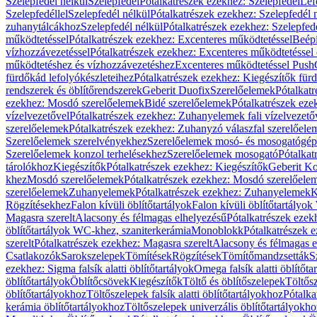
Szelepfedél nélkül
Szelepfedél
Pótalkatrészek ezekhez: Szelepfedél
Lef
Szelepfedéllel
Szelepfedél nélkül
Pótalkatrészek ezekhez: Szelepfedél 
zuhanytálcákhoz
Szelepfedél nélkül
Pótalkatrészek ezekhez: Szelepfed
működtetéssel
Pótalkatrészek ezekhez: Excenteres működtetéssel
Beépí
vízhozzávezetéssel
Pótalkatrészek ezekhez: Excenteres működtetéssel 
működtetéshez és vízhozzávezetéshez
Excenteres működtetéssel Push
fürdőkád lefolyókészleteihez
Pótalkatrészek ezekhez: Kiegészítők fürd
rendszerek és öblítőrendszerek
Geberit Duofix
Szerelőelemek
Pótalkat
ezekhez: Mosdó szerelőelemek
Bidé szerelőelemek
Pótalkatrészek eze
vízelvezetővel
Pótalkatrészek ezekhez: Zuhanyelemek fali vízelvezető
szerelőelemek
Pótalkatrészek ezekhez: Zuhanyzó válaszfal szerelőele
Szerelőelemek szerelvényekhez
Szerelőelemek mosó- és mosogatógé
Szerelőelemek konzol terhelésekhez
Szerelőelemek mosogató
Pótalkat
tárolókhoz
Kiegészítők
Pótalkatrészek ezekhez: Kiegészítők
Geberit K
khez
Mosdó szerelőelemek
Pótalkatrészek ezekhez: Mosdó szerelőele
szerelőelemek
Zuhanyelemek
Pótalkatrészek ezekhez: Zuhanyelemek
K
Rögzítésekhez
Falon kívüli öblítőtartályok
Falon kívüli öblítőtartály
Magasra szerelt
Alacsony és félmagas elhelyezésű
Pótalkatrészek ezek
öblítőtartályok WC-khez, szaniterkerámia
Monoblokk
Pótalkatrészek 
szerelt
Pótalkatrészek ezekhez: Magasra szerelt
Alacsony és félmagas e
Csatlakozók
Sarokszelepek
Tömítések
Rögzítések
Tömítőmandzsetták
S
ezekhez: Sigma falsík alatti öblítőtartályok
Omega falsík alatti öblítőta
öblítőtartályok
Öblítőcsövek
Kiegészítők
Töltő és öblítőszelepek
Töltős
öblítőtartályokhoz
Töltőszelepek falsík alatti öblítőtartályokhoz
Pótalka
kerámia öblítőtartályokhoz
Töltőszelepek univerzális öblítőtartályokho