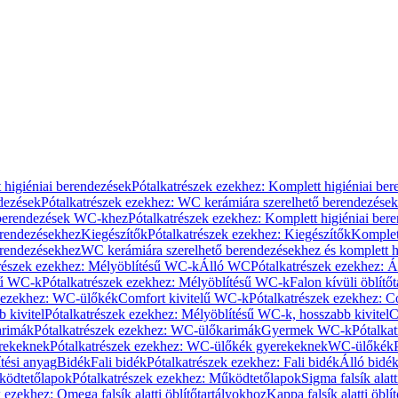
 higiéniai berendezések
Pótalkatrészek ezekhez: Komplett higiéniai be
dezések
Pótalkatrészek ezekhez: WC kerámiára szerelhető berendezések
 berendezések WC-khez
Pótalkatrészek ezekhez: Komplett higiéniai be
erendezésekhez
Kiegészítők
Pótalkatrészek ezekhez: Kiegészítők
Komplet
erendezésekhez
WC kerámiára szerelhető berendezésekhez és komplett h
részek ezekhez: Mélyöblítésű WC-k
Álló WC
Pótalkatrészek ezekhez: 
sű WC-k
Pótalkatrészek ezekhez: Mélyöblítésű WC-k
Falon kívüli öblítő
k ezekhez: WC-ülőkék
Comfort kivitelű WC-k
Pótalkatrészek ezekhez: C
 kivitel
Pótalkatrészek ezekhez: Mélyöblítésű WC-k, hosszabb kivitel
C
rimák
Pótalkatrészek ezekhez: WC-ülőkarimák
Gyermek WC-k
Pótalka
rekeknek
Pótalkatrészek ezekhez: WC-ülőkék gyerekeknek
WC-ülőkék
tési anyag
Bidék
Fali bidék
Pótalkatrészek ezekhez: Fali bidék
Álló bidé
ödtetőlapok
Pótalkatrészek ezekhez: Működtetőlapok
Sigma falsík alatt
 ezekhez: Omega falsík alatti öblítőtartályokhoz
Kappa falsík alatti öblí