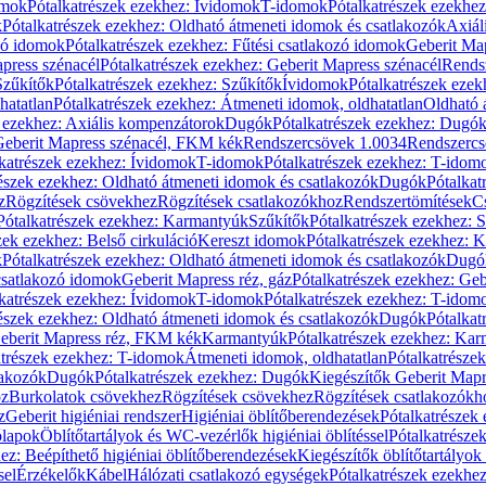
omok
Pótalkatrészek ezekhez: Ívidomok
T-idomok
Pótalkatrészek ezekhe
k
Pótalkatrészek ezekhez: Oldható átmeneti idomok és csatlakozók
Axiál
zó idomok
Pótalkatrészek ezekhez: Fűtési csatlakozó idomok
Geberit Map
press szénacél
Pótalkatrészek ezekhez: Geberit Mapress szénacél
Rends
Szűkítők
Pótalkatrészek ezekhez: Szűkítők
Ívidomok
Pótalkatrészek eze
hatatlan
Pótalkatrészek ezekhez: Átmeneti idomok, oldhatatlan
Oldható 
k ezekhez: Axiális kompenzátorok
Dugók
Pótalkatrészek ezekhez: Dugó
 Geberit Mapress szénacél, FKM kék
Rendszercsövek 1.0034
Rendszercs
katrészek ezekhez: Ívidomok
T-idomok
Pótalkatrészek ezekhez: T-idom
észek ezekhez: Oldható átmeneti idomok és csatlakozók
Dugók
Pótalkat
z
Rögzítések csövekhez
Rögzítések csatlakozókhoz
Rendszertömítések
C
Pótalkatrészek ezekhez: Karmantyúk
Szűkítők
Pótalkatrészek ezekhez: 
zek ezekhez: Belső cirkuláció
Kereszt idomok
Pótalkatrészek ezekhez: 
k
Pótalkatrészek ezekhez: Oldható átmeneti idomok és csatlakozók
Dugó
 csatlakozó idomok
Geberit Mapress réz, gáz
Pótalkatrészek ezekhez: Geb
katrészek ezekhez: Ívidomok
T-idomok
Pótalkatrészek ezekhez: T-idom
észek ezekhez: Oldható átmeneti idomok és csatlakozók
Dugók
Pótalkat
Geberit Mapress réz, FKM kék
Karmantyúk
Pótalkatrészek ezekhez: Ka
atrészek ezekhez: T-idomok
Átmeneti idomok, oldhatatlan
Pótalkatrésze
lakozók
Dugók
Pótalkatrészek ezekhez: Dugók
Kiegészítők Geberit Mapr
oz
Burkolatok csövekhez
Rögzítések csövekhez
Rögzítések csatlakozókh
z
Geberit higiéniai rendszer
Higiéniai öblítőberendezések
Pótalkatrészek 
ólapok
Öblítőtartályok és WC-vezérlők higiéniai öblítéssel
Pótalkatrésze
ez: Beépíthető higiéniai öblítőberendezések
Kiegészítők öblítőtartályok
sel
Érzékelők
Kábel
Hálózati csatlakozó egységek
Pótalkatrészek ezekhez