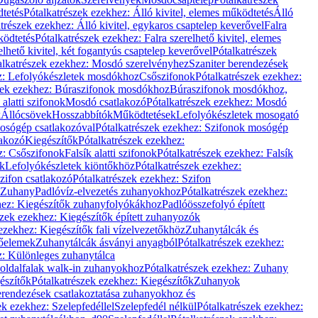
dtetés
Pótalkatrészek ezekhez: Álló kivitel, elemes működtetés
Álló
trészek ezekhez: Álló kivitel, egykaros csaptelep keverővel
Falra
ködtetés
Pótalkatrészek ezekhez: Falra szerelhető kivitel, elemes
elhető kivitel, két fogantyús csaptelep keverővel
Pótalkatrészek
alkatrészek ezekhez: Mosdó szerelvényhez
Szaniter berendezések
z: Lefolyókészletek mosdókhoz
Csőszifonok
Pótalkatrészek ezekhez:
zek ezekhez: Búraszifonok mosdókhoz
Búraszifonok mosdókhoz,
alatti szifonok
Mosdó csatlakozó
Pótalkatrészek ezekhez: Mosdó
k
Állócsövek
Hosszabbítók
Működtetések
Lefolyókészletek mosogató
osógép csatlakozóval
Pótalkatrészek ezekhez: Szifonok mosógép
lakozó
Kiegészítők
Pótalkatrészek ezekhez:
z: Csőszifonok
Falsík alatti szifonok
Pótalkatrészek ezekhez: Falsík
ők
Lefolyókészletek kiöntőkhöz
Pótalkatrészek ezekhez:
zifon csatlakozó
Pótalkatrészek ezekhez: Szifon
Zuhany
Padlóvíz-elvezetés zuhanyokhoz
Pótalkatrészek ezekhez:
hez: Kiegészítők zuhanyfolyókákhoz
Padlóösszefolyó épített
szek ezekhez: Kiegészítők épített zuhanyozók
ezekhez: Kiegészítők fali vízelvezetőkhöz
Zuhanytálcák és
lőelemek
Zuhanytálcák ásványi anyagból
Pótalkatrészek ezekhez:
z: Különleges zuhanytálca
oldalfalak walk-in zuhanyokhoz
Pótalkatrészek ezekhez: Zuhany
észítők
Pótalkatrészek ezekhez: Kiegészítők
Zuhanyok
erendezések csatlakoztatása zuhanyokhoz és
ek ezekhez: Szelepfedéllel
Szelepfedél nélkül
Pótalkatrészek ezekhez: