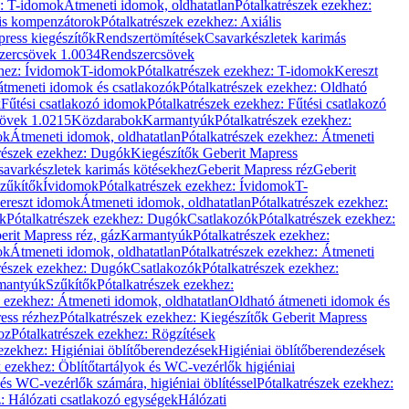
z: T-idomok
Átmeneti idomok, oldhatatlan
Pótalkatrészek ezekhez:
is kompenzátorok
Pótalkatrészek ezekhez: Axiális
ress kiegészítők
Rendszertömítések
Csavarkészletek karimás
zercsövek 1.0034
Rendszercsövek
khez: Ívidomok
T-idomok
Pótalkatrészek ezekhez: T-idomok
Kereszt
átmeneti idomok és csatlakozók
Pótalkatrészek ezekhez: Oldható
k
Fűtési csatlakozó idomok
Pótalkatrészek ezekhez: Fűtési csatlakozó
övek 1.0215
Közdarabok
Karmantyúk
Pótalkatrészek ezekhez:
ok
Átmeneti idomok, oldhatatlan
Pótalkatrészek ezekhez: Átmeneti
részek ezekhez: Dugók
Kiegészítők Geberit Mapress
savarkészletek karimás kötésekhez
Geberit Mapress réz
Geberit
Szűkítők
Ívidomok
Pótalkatrészek ezekhez: Ívidomok
T-
Kereszt idomok
Átmeneti idomok, oldhatatlan
Pótalkatrészek ezekhez:
k
Pótalkatrészek ezekhez: Dugók
Csatlakozók
Pótalkatrészek ezekhez:
erit Mapress réz, gáz
Karmantyúk
Pótalkatrészek ezekhez:
ok
Átmeneti idomok, oldhatatlan
Pótalkatrészek ezekhez: Átmeneti
részek ezekhez: Dugók
Csatlakozók
Pótalkatrészek ezekhez:
rmantyúk
Szűkítők
Pótalkatrészek ezekhez:
k ezekhez: Átmeneti idomok, oldhatatlan
Oldható átmeneti idomok és
ess rézhez
Pótalkatrészek ezekhez: Kiegészítők Geberit Mapress
oz
Pótalkatrészek ezekhez: Rögzítések
ezekhez: Higiéniai öblítőberendezések
Higiéniai öblítőberendezések
k ezekhez: Öblítőtartályok és WC-vezérlők higiéniai
 és WC-vezérlők számára, higiéniai öblítéssel
Pótalkatrészek ezekhez:
: Hálózati csatlakozó egységek
Hálózati