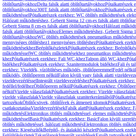
öblítőtartályokhoz
Delta falsík alatti öblítőtartályokhoz
Pótalkatrészek e
öblítőtartályokhoz
300T falsík alatti öblítőtartályokhoz
Pótalkatrészek e
működtetéssel
Pótalkatrészek ezekhez: WC öblítés működtetések elekt
Hálózati működtetéshez, Geberit Sigma 12 cm-es falsík alatti öblítőta
Geberit Sigma 8 cm-es falsík alatti öblítőtartályokhoz
Hálózati működte
falsík alatti öblítőtartályokhoz
Elemes működtetéshez, Geberit Sigma 12 
öblítőtartályokhoz
WC öblítés működtetések pneumatikus működtetéss
mennyiséges öblítéshez
1 mennyiséges öblítéshez
Pótalkatrészek ezekh
működtetésekhez
Beépítőkészletek
Pótalkatrészek ezekhez: Beépítőkés
működtetéssel
WC öblítés működtetésekhez pneumatikus működtetéss
khez
Pótalkatrészek ezekhez: Fali WC-khez
Talpon álló WC-khez
Póta
bidékhez
Pótalkatrészek ezekhez: Szanitermodulok bidékhez
Fali és t
ezekhez: Vizeldék, vízöblítéses működés, öblítőperemmel
Fedél nélkü
működés, öblítőperem nélkül
Falon kívüli vagy falsík alatti vizeldevez
vizeldevezérléssel
Integrált vizeldevezérléshez
Pótalkatrészek ezekhez: 
fedéllel/fedélhez
Öblítőperem nélkül
Pótalkatrészek ezekhez: Öblítőpe
nélkül
Vizelde válaszfalak
Pótalkatrészek ezekhez: Vizelde válaszfalak
vizelde válaszfalak
Vizelde válaszfalak szaniterkerámiából
Pótalkatrés
tartozékok
Öblítőcsövek, öblítőívek és átmeneti idomok
Pótalkatrészek
csatlakoztatása
Vizeldevezérlések
Falsík alatt
Pótalkatrészek ezekhez: Fa
működtetés
Elektronikus öblítés működtetéssel, elemes működtetés
Pót
működtetéssel
Basic
Pótalkatrészek ezekhez: Basic
Falon kívüli szerelé
öblítés működtetéssel, hálózati működtetés
Elektronikus öblítés működ
ezekhez: Kiegészítők
Beépítő- és átalakító készlet
Pótalkatrészek ezekhe
Felújítókészletek
Takarólapok
Integrált vezérlések
Egyéb tartozékok
Kez