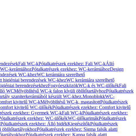
rendezések
Fali WC-k
Pótalkatrészek ezekhez: Fali WC-k
Álló
WC-kerámiához
Pótalkatrészek ezekhez: WC-kerámiához
Design
rendezések WC-khez
WC kerámiára szerelhető
t higiéniai berendezések WC-khez
WC kerámiára szerelhető
igiéniai berendezésekhez
Fogyóeszközök
WC-k és WC-ülőkék
Fali
Álló WC
Mélyöblítésű WC-k falon kívüli öblítőtartályhoz
Pótalkatrészek
tartály szaniterkerámiából készült WC-khez.
Monoblokk
WC-
omfort kivitelű WC-k
Mélyöblítésű WC-k, magasított
Pótalkatrészek
omfort kivitelű WC-ülőkék
Pótalkatrészek ezekhez: Comfort kivitelű
trészek ezekhez: Gyermek WC-k
Fali WC-k
Pótalkatrészek ezekhez:
Pótalkatrészek ezekhez: WC-ülőkék
WC-ülőkarimák
Pótalkatrészek
k
Pótalkatrészek ezekhez: Álló bidék
Kiegészítők
Pótalkatrészek
i öblítőtartályokhoz
Pótalkatrészek ezekhez: Sigma falsík alatti
tőtartályokhoz
Pótalkatrészek ezekhez: Kappa falsík alatti