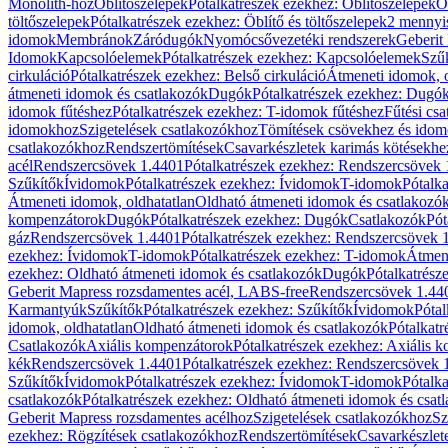
Monolith-hoz
Öblítőszelepek
Pótalkatrészek ezekhez: Öblítőszelepek
Ö
töltőszelepek
Pótalkatrészek ezekhez: Öblítő és töltőszelepek
2 mennyis
idomok
Membránok
Záródugók
Nyomócsővezetéki rendszerek
Geberit
Idomok
Kapcsolóelemek
Pótalkatrészek ezekhez: Kapcsolóelemek
Szű
cirkuláció
Pótalkatrészek ezekhez: Belső cirkuláció
Átmeneti idomok, o
átmeneti idomok és csatlakozók
Dugók
Pótalkatrészek ezekhez: Dugó
idomok fűtéshez
Pótalkatrészek ezekhez: T-idomok fűtéshez
Fűtési cs
idomokhoz
Szigetelések csatlakozókhoz
Tömítések csövekhez és ido
csatlakozókhoz
Rendszertömítések
Csavarkészletek karimás kötésekhe
acél
Rendszercsövek 1.4401
Pótalkatrészek ezekhez: Rendszercsövek
Szűkítők
Ívidomok
Pótalkatrészek ezekhez: Ívidomok
T-idomok
Pótalk
Átmeneti idomok, oldhatatlan
Oldható átmeneti idomok és csatlakozó
kompenzátorok
Dugók
Pótalkatrészek ezekhez: Dugók
Csatlakozók
Pót
gáz
Rendszercsövek 1.4401
Pótalkatrészek ezekhez: Rendszercsövek 
ezekhez: Ívidomok
T-idomok
Pótalkatrészek ezekhez: T-idomok
Átmene
ezekhez: Oldható átmeneti idomok és csatlakozók
Dugók
Pótalkatrész
Geberit Mapress rozsdamentes acél, LABS-free
Rendszercsövek 1.44
Karmantyúk
Szűkítők
Pótalkatrészek ezekhez: Szűkítők
Ívidomok
Pótal
idomok, oldhatatlan
Oldható átmeneti idomok és csatlakozók
Pótalkatr
Csatlakozók
Axiális kompenzátorok
Pótalkatrészek ezekhez: Axiális 
kék
Rendszercsövek 1.4401
Pótalkatrészek ezekhez: Rendszercsövek 
Szűkítők
Ívidomok
Pótalkatrészek ezekhez: Ívidomok
T-idomok
Pótalk
csatlakozók
Pótalkatrészek ezekhez: Oldható átmeneti idomok és csat
Geberit Mapress rozsdamentes acélhoz
Szigetelések csatlakozókhoz
Sz
ezekhez: Rögzítések csatlakozókhoz
Rendszertömítések
Csavarkészlet