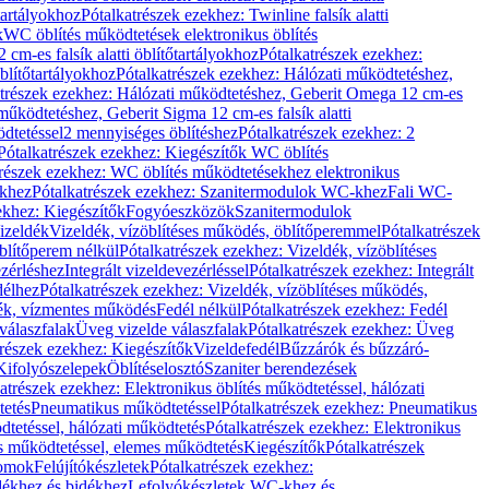
őtartályokhoz
Pótalkatrészek ezekhez: Twinline falsík alatti
k
WC öblítés működtetések elektronikus öblítés
cm-es falsík alatti öblítőtartályokhoz
Pótalkatrészek ezekhez:
blítőtartályokhoz
Pótalkatrészek ezekhez: Hálózati működtetéshez,
atrészek ezekhez: Hálózati működtetéshez, Geberit Omega 12 cm-es
űködtetéshez, Geberit Sigma 12 cm-es falsík alatti
dtetéssel
2 mennyiséges öblítéshez
Pótalkatrészek ezekhez: 2
Pótalkatrészek ezekhez: Kiegészítők WC öblítés
trészek ezekhez: WC öblítés működtetésekhez elektronikus
khez
Pótalkatrészek ezekhez: Szanitermodulok WC-khez
Fali WC-
ekhez: Kiegészítők
Fogyóeszközök
Szanitermodulok
izeldék
Vizeldék, vízöblítéses működés, öblítőperemmel
Pótalkatrészek
blítőperem nélkül
Pótalkatrészek ezekhez: Vizeldék, vízöblítéses
ezérléshez
Integrált vizeldevezérléssel
Pótalkatrészek ezekhez: Integrált
délhez
Pótalkatrészek ezekhez: Vizeldék, vízöblítéses működés,
dék, vízmentes működés
Fedél nélkül
Pótalkatrészek ezekhez: Fedél
válaszfalak
Üveg vizelde válaszfalak
Pótalkatrészek ezekhez: Üveg
trészek ezekhez: Kiegészítők
Vizeldefedél
Bűzzárók és bűzzáró-
Kifolyószelepek
Öblítéselosztó
Szaniter berendezések
atrészek ezekhez: Elektronikus öblítés működtetéssel, hálózati
tetés
Pneumatikus működtetéssel
Pótalkatrészek ezekhez: Pneumatikus
dtetéssel, hálózati működtetés
Pótalkatrészek ezekhez: Elektronikus
és működtetéssel, elemes működtetés
Kiegészítők
Pótalkatrészek
domok
Felújítókészletek
Pótalkatrészek ezekhez:
dékhez és bidékhez
Lefolyókészletek WC-khez és