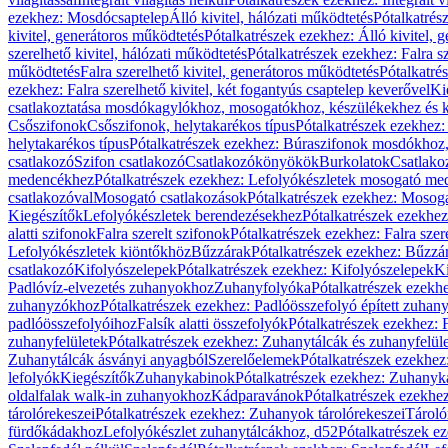
ezekhez: Mosdócsaptelep
Álló kivitel, hálózati működtetés
Pótalkatrés
kivitel, generátoros működtetés
Pótalkatrészek ezekhez: Álló kivitel, 
szerelhető kivitel, hálózati működtetés
Pótalkatrészek ezekhez: Falra sz
működtetés
Falra szerelhető kivitel, generátoros működtetés
Pótalkatré
ezekhez: Falra szerelhető kivitel, két fogantyús csaptelep keverővel
Ki
csatlakoztatása mosdókagylókhoz, mosogatókhoz, készülékekhez és
Csőszifonok
Csőszifonok, helytakarékos típus
Pótalkatrészek ezekhez:
helytakarékos típus
Pótalkatrészek ezekhez: Búraszifonok mosdókhoz, 
csatlakozó
Szifon csatlakozó
Csatlakozókönyökök
Burkolatok
Csatlako
medencékhez
Pótalkatrészek ezekhez: Lefolyókészletek mosogató m
csatlakozóval
Mosogató csatlakozások
Pótalkatrészek ezekhez: Mosoga
Kiegészítők
Lefolyókészletek berendezésekhez
Pótalkatrészek ezekhe
alatti szifonok
Falra szerelt szifonok
Pótalkatrészek ezekhez: Falra szer
Lefolyókészletek kiöntőkhöz
Bűzzárak
Pótalkatrészek ezekhez: Bűzzá
csatlakozó
Kifolyószelepek
Pótalkatrészek ezekhez: Kifolyószelepek
Ki
Padlóvíz-elvezetés zuhanyokhoz
Zuhanyfolyóka
Pótalkatrészek ezekh
zuhanyzókhoz
Pótalkatrészek ezekhez: Padlóösszefolyó épített zuha
padlóösszefolyóihoz
Falsík alatti összefolyók
Pótalkatrészek ezekhez: F
zuhanyfelületek
Pótalkatrészek ezekhez: Zuhanytálcák és zuhanyfelül
Zuhanytálcák ásványi anyagból
Szerelőelemek
Pótalkatrészek ezekhez
lefolyók
Kiegészítők
Zuhanykabinok
Pótalkatrészek ezekhez: Zuhanyk
oldalfalak walk-in zuhanyokhoz
Kádparavánok
Pótalkatrészek ezekh
tárolórekeszei
Pótalkatrészek ezekhez: Zuhanyok tárolórekeszei
Tároló
fürdőkádakhoz
Lefolyókészlet zuhanytálcákhoz, d52
Pótalkatrészek e