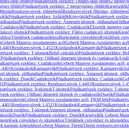
blítés-stop öblítés
Pótalkatrészek ezekhez: Öblítés-stop öblítés
2 mennyis
éges öblítés
Pótalkatrészek ezekhez: 2 mennyiséges öblítés
Kiegészítők
 Mepla
Rendszercsövek, többrétegű
Rendszercsövek fűtéshez, többréteg
kítők
Pótalkatrészek ezekhez: Szűkítők
Könyökök
Pótalkatrészek ezekh
ldhatatlan
Pótalkatrészek ezekhez: Átmeneti idomok, oldhatatlan
Oldhat
k
Csatlakozók
Pótalkatrészek ezekhez: Csatlakozók
Elosztók menetes csa
atlakozó idomok
Pótalkatrészek ezekhez: Fűtési csatlakozó idomok
Kiegé
mokhoz
Tömítések csatlakozókhoz
Burkolatok csövekhez
Rögzítések csö
z
Geberit Mapress rozsdamentes acél
Geberit Mapress rozsdamentes acé
 1.4401
Rendszercsövek 1.4521
Közdarabok
Karmantyúk
Pótalkatrészek
atrészek ezekhez: T-idomok
Belső cirkuláció
Pótalkatrészek ezekhez: Bel
k
Pótalkatrészek ezekhez: Oldható átmeneti idomok és csatlakozók
Axiál
alkatrészek ezekhez: Csatlakozók
Geberit Mapress rozsdamentes acél, 
1.4401
Közdarabok
Karmantyúk
Pótalkatrészek ezekhez: Karmantyúk
Sz
ti idomok, oldhatatlan
Pótalkatrészek ezekhez: Átmeneti idomok, oldha
ek ezekhez: Dugók
Csatlakozók
Pótalkatrészek ezekhez: Csatlakozók
Geb
01
Pótalkatrészek ezekhez: Rendszercsövek 1.4401
Rendszercsövek 1.4
katrészek ezekhez: Ívidomok
T-idomok
Pótalkatrészek ezekhez: T-idom
észek ezekhez: Oldható átmeneti idomok és csatlakozók
Dugók
Pótalkat
kompenzátorok
Geberit Mapress rozsdamentes acél, FKM kék
Pótalkatré
1.4401
Rendszercsövek 1.4521
Közdarabok
Karmantyúk
Pótalkatrészek
atrészek ezekhez: T-idomok
Átmeneti idomok, oldhatatlan
Pótalkatrésze
lakozók
Dugók
Pótalkatrészek ezekhez: Dugók
Kiegészítők Geberit Mapr
igetelések csövekhez és idomokhoz
Tömítések csövekhez és idomokho
ek karimás kötésekhez
Geberit Mapress Therm
Therm rendszercsövek
Id