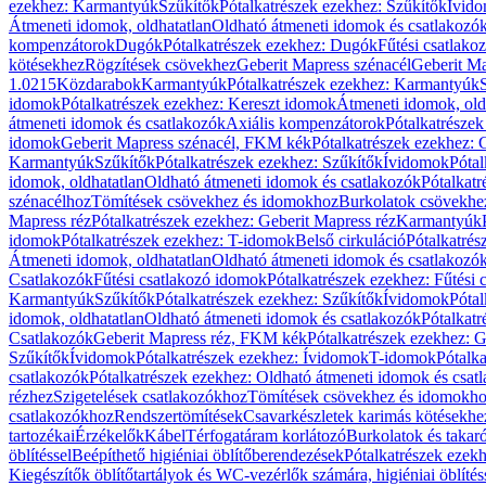
ezekhez: Karmantyúk
Szűkítők
Pótalkatrészek ezekhez: Szűkítők
Ívid
Átmeneti idomok, oldhatatlan
Oldható átmeneti idomok és csatlakozó
kompenzátorok
Dugók
Pótalkatrészek ezekhez: Dugók
Fűtési csatlako
kötésekhez
Rögzítések csövekhez
Geberit Mapress szénacél
Geberit Ma
1.0215
Közdarabok
Karmantyúk
Pótalkatrészek ezekhez: Karmantyúk
idomok
Pótalkatrészek ezekhez: Kereszt idomok
Átmeneti idomok, old
átmeneti idomok és csatlakozók
Axiális kompenzátorok
Pótalkatrésze
idomok
Geberit Mapress szénacél, FKM kék
Pótalkatrészek ezekhez:
Karmantyúk
Szűkítők
Pótalkatrészek ezekhez: Szűkítők
Ívidomok
Pótal
idomok, oldhatatlan
Oldható átmeneti idomok és csatlakozók
Pótalkatr
szénacélhoz
Tömítések csövekhez és idomokhoz
Burkolatok csövekhe
Mapress réz
Pótalkatrészek ezekhez: Geberit Mapress réz
Karmantyúk
idomok
Pótalkatrészek ezekhez: T-idomok
Belső cirkuláció
Pótalkatrés
Átmeneti idomok, oldhatatlan
Oldható átmeneti idomok és csatlakozó
Csatlakozók
Fűtési csatlakozó idomok
Pótalkatrészek ezekhez: Fűtési
Karmantyúk
Szűkítők
Pótalkatrészek ezekhez: Szűkítők
Ívidomok
Pótal
idomok, oldhatatlan
Oldható átmeneti idomok és csatlakozók
Pótalkatr
Csatlakozók
Geberit Mapress réz, FKM kék
Pótalkatrészek ezekhez: 
Szűkítők
Ívidomok
Pótalkatrészek ezekhez: Ívidomok
T-idomok
Pótalk
csatlakozók
Pótalkatrészek ezekhez: Oldható átmeneti idomok és csat
rézhez
Szigetelések csatlakozókhoz
Tömítések csövekhez és idomokh
csatlakozókhoz
Rendszertömítések
Csavarkészletek karimás kötésekhe
tartozékai
Érzékelők
Kábel
Térfogatáram korlátozó
Burkolatok és takar
öblítéssel
Beépíthető higiéniai öblítőberendezések
Pótalkatrészek ezekh
Kiegészítők öblítőtartályok és WC-vezérlők számára, higiéniai öblítés