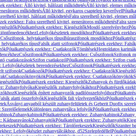
zek ezekhez: Álló kivitel, hálózati működtetés
Álló kivitel, elemes műkö
generátoros működtetés
Álló kivitel, egykaros csaptelep keverővel
Pótalka
erelhető kivitel, hálózati működtetés
Falra szerelhető kivitel, elemes mű
szek ezekhez: Falra szerelhető kivitel, generátoros működtetés
Falra szer
egészítők
Pótalkatrészek ezekhez: Kiegészítők
Mosdó szerelvényhez
Pót
 kiöntőmedencékhez
Lefolyókészletek mosdókhoz
Pótalkatrészek ezekhe
 Csőszifonok, helytakarékos típus
Búraszifonok mosdókhoz
Pótalkatrés
helytakarékos típus
Falsík alatti szifonok
Pótalkatrészek ezekhez: Falsík 
zók
Pótalkatrészek ezekhez: Csatlakozók
Tömítések
Hegtoldatos karimá
edencékhez
Csőszifonok
Pótalkatrészek ezekhez: Csőszifonok
Szifonok m
tó csatlakozások
Szifon csatlakozó
Pótalkatrészek ezekhez: Szifon csat
z: Lefolyókészletek berendezésekhez
Csőszifonok
Pótalkatrészek ezekhe
elt szifonok
Csatlakozók
Pótalkatrészek ezekhez: Csatlakozók
Kiegészít
rak
Csatlakozókönyökök
Pótalkatrészek ezekhez: Csatlakozókönyökök
S
egészítők
Pótalkatrészek ezekhez: Kiegészítők
Zuhanyok és fürdőkádak
ez: Zuhanyfolyóka
Kiegészítők zuhanyfolyókákhoz
Pótalkatrészek ezek
nyzókhoz
Kiegészítők épített zuhanyozók padlóösszefolyóihoz
Pótalkatré
alsík alatti összefolyók
Kiegészítők fali vízelvezetőkhöz
Pótalkatrészek 
etek
Ásványi anyagból készült zuhanyfelületek és Geberit Duofix szere
: Szerelőelemek
Különleges zuhanytálca lefolyók
Pótalkatrészek ezekhe
abinok
Zuhanykabinok
Pótalkatrészek ezekhez: Zuhanykabinok
Zuhany 
ez: Kádparavánok
Zuhanyajtók
Pótalkatrészek ezekhez: Zuhanyajtók
Kieg
rekeszek
Pótalkatrészek ezekhez: Tárolórekeszek
Kiegészítők
Szaniter b
zekhez: Lefolyókészlet zuhanytálcákhoz, d52
Szelepfedéllel
Pótalkatrész