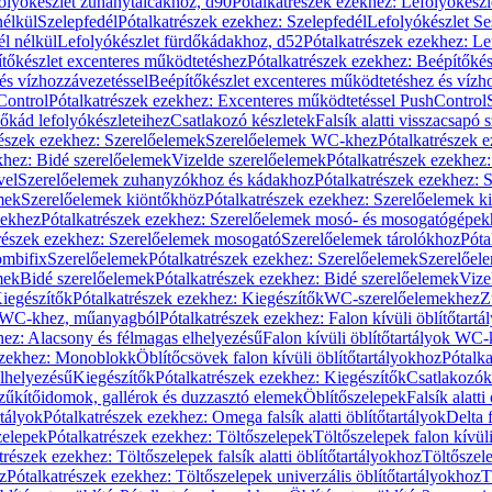
olyókészlet zuhanytálcákhoz, d90
Pótalkatrészek ezekhez: Lefolyókész
nélkül
Szelepfedél
Pótalkatrészek ezekhez: Szelepfedél
Lefolyókészlet Se
él nélkül
Lefolyókészlet fürdőkádakhoz, d52
Pótalkatrészek ezekhez: L
tőkészlet excenteres működtetéshez
Pótalkatrészek ezekhez: Beépítőké
és vízhozzávezetéssel
Beépítőkészlet excenteres működtetéshez és vízh
Control
Pótalkatrészek ezekhez: Excenteres működtetéssel PushControl
őkád lefolyókészleteihez
Csatlakozó készletek
Falsík alatti visszacsapó 
részek ezekhez: Szerelőelemek
Szerelőelemek WC-khez
Pótalkatrészek 
khez: Bidé szerelőelemek
Vizelde szerelőelemek
Pótalkatrészek ezekhez:
vel
Szerelőelemek zuhanyzókhoz és kádakhoz
Pótalkatrészek ezekhez:
mek
Szerelőelemek kiöntőkhöz
Pótalkatrészek ezekhez: Szerelőelemek k
pekhez
Pótalkatrészek ezekhez: Szerelőelemek mosó- és mosogatógépek
részek ezekhez: Szerelőelemek mosogató
Szerelőelemek tárolókhoz
Póta
ombifix
Szerelőelemek
Pótalkatrészek ezekhez: Szerelőelemek
Szerelőe
mek
Bidé szerelőelemek
Pótalkatrészek ezekhez: Bidé szerelőelemek
Vize
iegészítők
Pótalkatrészek ezekhez: Kiegészítők
WC-szerelőelemekhez
Z
ok WC-khez, műanyagból
Pótalkatrészek ezekhez: Falon kívüli öblítőta
hez: Alacsony és félmagas elhelyezésű
Falon kívüli öblítőtartályok WC-
ezekhez: Monoblokk
Öblítőcsövek falon kívüli öblítőtartályokhoz
Pótalka
lhelyezésű
Kiegészítők
Pótalkatrészek ezekhez: Kiegészítők
Csatlakozók
zűkítőidomok, gallérok és duzzasztó elemek
Öblítőszelepek
Falsík alatti
rtályok
Pótalkatrészek ezekhez: Omega falsík alatti öblítőtartályok
Delta f
zelepek
Pótalkatrészek ezekhez: Töltőszelepek
Töltőszelepek falon kívüli
trészek ezekhez: Töltőszelepek falsík alatti öblítőtartályokhoz
Töltőszel
z
Pótalkatrészek ezekhez: Töltőszelepek univerzális öblítőtartályokhoz
T