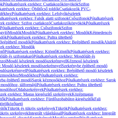
ök
Pótalkatrészek ezekhez: Csatlakozókönyökök
Szifon
katrészek ezekhez: Öblítőcső toldók
Csatlakozók PVC-
ldékhez
Pótalkatrészek ezekhez: Lefolyókészletek
alkatrészek ezekhez: Falsík alatti szifonok
Csőszifonok
Pótalkatrészek
zek ezekhez: Szifon csatlakozó
Csatlakozókönyökök
Pótalkatrészek
Pótalkatrészek ezekhez: Csőszifonok
Szifon
gyló
Mosdók
Mosdók
Pótalkatrészek ezekhez: Mosdók
Kétmedencés
osdók
Pótalkatrészek ezekhez: Pultra ültethető
Beépíthető mosdók
Pótalkatrészek ezekhez: Beépíthető mosdók
Alulról
szek ezekhez: Mosdók
ntő
Pótalkatrészek ezekhez: Kiöntő
Kiöntők
Pótalkatrészek ezekhez:
láb és szifontakaró
Pótalkatrészek ezekhez: Mosdóláb és
nzol
Mosdó készletek mosdószekrénnyel
Kézmosó készletek
z: Mosdó készletek mosdószekrénnyel
Szekrénybe építhető mosdó
osdószekrénnyel
Pótalkatrészek ezekhez: Beépíthető mosdó készletek
Kézmosókhoz
Mosdókhoz
Pótalkatrészek ezekhez:
orba építhető mosdó
Sarok kézmosókhoz
Pótalkatrészek ezekhez: Sarok
ő mosdóhoz, tálformájú
Pótalkatrészek ezekhez: Pultra ültethető
 mosdóhoz
Oldalszekrények
Pótalkatrészek ezekhez:
észek ezekhez: Magas kiegészítő szekrények
Középmagas
ítők
Pótalkatrészek ezekhez: Fürdőszobabútor-kiegészítők
Fali
törölközőtartó
zítők
Tükrök és tükrös szekrények
Tükrök
Pótalkatrészek ezekhez:
Tükrös szekrények
Integrált világítással
Pótalkatrészek ezekhez: Integrált
ugaszoló aljzatok
Szerelvények
Mosdócsaptelep
Pótalkatrészek