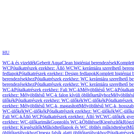
HU
WC-k és vizeldék
Geberit AquaClean higiéniai berendezések
Komplett
WC
Pótalkatrészek ezekhez: Álló WC
WC kerámiára szerelhető beren
fedlapok
Pótalkatrészek ezekhez: Design fedlapok
Komplett higiéniai
berendezésekhez
Pótalkatrészek ezekhez: WC kerámiára szerelhető b
berendezésekhez
Pótalkatrészek ezekhez: WC kerámiára szerelhető b
WC-k
Pótalkatrészek ezekhez: Fali WC-k
Mélyöblítésű WC-k
Pótalkat
ezekhez: Mélyöblítésű WC-k falon kívüli öblítőtartályhoz
Mélyöblíté
ülőkék
Pótalkatrészek ezekhez: WC-ülőkék
WC-ülőkék
Pótalkatrésze
ezekhez: Mélyöblítésű WC-k, magasított
Mélyöblítésű WC-k, hosszabb
WC-ülőkék
WC-ülőkék
Pótalkatrészek ezekhez: WC-ülőkék
WC-ülőka
Fali WC-k
Álló WC
Pótalkatrészek ezekhez: Álló WC
WC-ülőkék gye
ezekhez: WC-ülőkarimák
Guggolós WC-k
Öblítéssel
Kiegészítők
Rögzí
ezekhez: Kiegészítők
Működtetőlapok és WC öblítés működtetései
Műk
öblítőtartályokhoz
Omega falsík alatti öblítőtartályokhoz
Pótalkatrészek