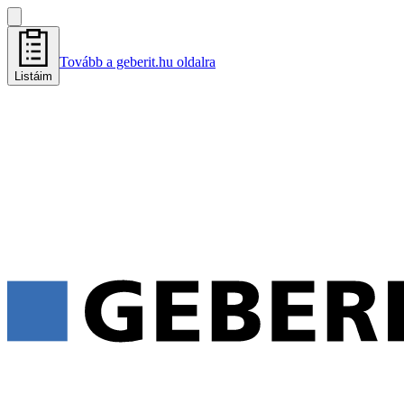
Tovább a geberit.hu oldalra
Listáim