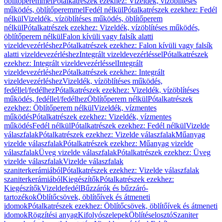
öblítőperemmel
Pótalkatrészek ezekhez: Vizeldék, vízöblítéses
működés, öblítőperemmel
Fedél nélkül
Pótalkatrészek ezekhez: Fedél
nélkül
Vizeldék, vízöblítéses működés, öblítőperem
nélkül
Pótalkatrészek ezekhez: Vizeldék, vízöblítéses működés,
öblítőperem nélkül
Falon kívüli vagy falsík alatti
vizeldevezérléshez
Pótalkatrészek ezekhez: Falon kívüli vagy falsík
alatti vizeldevezérléshez
Integrált vizeldevezérléssel
Pótalkatrészek
ezekhez: Integrált vizeldevezérléssel
Integrált
vizeldevezérléshez
Pótalkatrészek ezekhez: Integrált
vizeldevezérléshez
Vizeldék, vízöblítéses működés,
fedéllel/fedélhez
Pótalkatrészek ezekhez: Vizeldék, vízöblítéses
működés, fedéllel/fedélhez
Öblítőperem nélkül
Pótalkatrészek
ezekhez: Öblítőperem nélkül
Vizeldék, vízmentes
működés
Pótalkatrészek ezekhez: Vizeldék, vízmentes
működés
Fedél nélkül
Pótalkatrészek ezekhez: Fedél nélkül
Vizelde
válaszfalak
Pótalkatrészek ezekhez: Vizelde válaszfalak
Műanyag
vizelde válaszfalak
Pótalkatrészek ezekhez: Műanyag vizelde
válaszfalak
Üveg vizelde válaszfalak
Pótalkatrészek ezekhez: Üveg
vizelde válaszfalak
Vizelde válaszfalak
szaniterkerámiából
Pótalkatrészek ezekhez: Vizelde válaszfalak
szaniterkerámiából
Kiegészítők
Pótalkatrészek ezekhez:
Kiegészítők
Vizeldefedél
Bűzzárók és bűzzáró-
tartozékok
Öblítőcsövek, öblítőívek és átmeneti
idomok
Pótalkatrészek ezekhez: Öblítőcsövek, öblítőívek és átmeneti
idomok
Rögzítési anyag
Kifolyószelepek
Öblítéselosztó
Szaniter