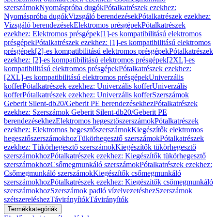
szerszámok
Nyomáspróba dugók
Pótalkatrészek ezekhez:
Nyomáspróba dugók
Vizsgáló berendezések
Pótalkatrészek ezekhez:
Vizsgáló berendezések
Elektromos présgépek
Pótalkatrészek
ezekhez: Elektromos présgépek
[1]-es kompatibilitású elektromos
présgépek
Pótalkatrészek ezekhez: [1]-es kompatibilitású elektromos
présgépek
[2]-es kompatibilitású elektromos présgépek
Pótalkatrészek
ezekhez: [2]-es kompatibilitású elektromos présgépek
[2XL]-es
kompatibilitású elektromos présgépek
Pótalkatrészek ezekhez:
[2XL]-es kompatibilitású elektromos présgépek
Univerzális
koffer
Pótalkatrészek ezekhez: Univerzális koffer
Univerzális
koffer
Pótalkatrészek ezekhez: Univerzális koffer
Szerszámok
Geberit Silent-db20/Geberit PE berendezésekhez
Pótalkatrészek
ezekhez: Szerszámok Geberit Silent-db20/Geberit PE
berendezésekhez
Elektromos hegesztőszerszámok
Pótalkatrészek
ezekhez: Elektromos hegesztőszerszámok
Kiegészítők elektromos
hegesztőszerszámokhoz
Tükörhegesztő szerszámok
Pótalkatrészek
ezekhez: Tükörhegesztő szerszámok
Kiegészítők tükörhegesztő
szerszámokhoz
Pótalkatrészek ezekhez: Kiegészítők tükörhegesztő
szerszámokhoz
Csőmegmunkáló szerszámok
Pótalkatrészek ezekhez:
Csőmegmunkáló szerszámok
Kiegészítők csőmegmunkáló
szerszámokhoz
Pótalkatrészek ezekhez: Kiegészítők csőmegmunkáló
szerszámokhoz
Szerszámok padló vízelvezetéshez
Szerszámok
szétszereléshez
Távirányítók
Távirányítók
Termékkategóriák