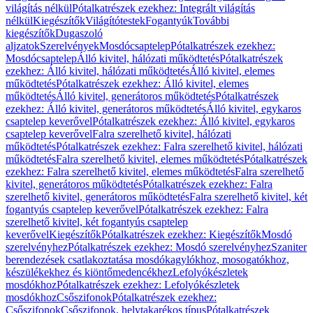
világítás nélkül
Pótalkatrészek ezekhez: Integrált világítás
nélkül
Kiegészítők
Világítótestek
Fogantyúk
További
kiegészítők
Dugaszoló
aljzatok
Szerelvények
Mosdócsaptelep
Pótalkatrészek ezekhez:
Mosdócsaptelep
Álló kivitel, hálózati működtetés
Pótalkatrészek
ezekhez: Álló kivitel, hálózati működtetés
Álló kivitel, elemes
működtetés
Pótalkatrészek ezekhez: Álló kivitel, elemes
működtetés
Álló kivitel, generátoros működtetés
Pótalkatrészek
ezekhez: Álló kivitel, generátoros működtetés
Álló kivitel, egykaros
csaptelep keverővel
Pótalkatrészek ezekhez: Álló kivitel, egykaros
csaptelep keverővel
Falra szerelhető kivitel, hálózati
működtetés
Pótalkatrészek ezekhez: Falra szerelhető kivitel, hálózati
működtetés
Falra szerelhető kivitel, elemes működtetés
Pótalkatrészek
ezekhez: Falra szerelhető kivitel, elemes működtetés
Falra szerelhető
kivitel, generátoros működtetés
Pótalkatrészek ezekhez: Falra
szerelhető kivitel, generátoros működtetés
Falra szerelhető kivitel, két
fogantyús csaptelep keverővel
Pótalkatrészek ezekhez: Falra
szerelhető kivitel, két fogantyús csaptelep
keverővel
Kiegészítők
Pótalkatrészek ezekhez: Kiegészítők
Mosdó
szerelvényhez
Pótalkatrészek ezekhez: Mosdó szerelvényhez
Szaniter
berendezések csatlakoztatása mosdókagylókhoz, mosogatókhoz,
készülékekhez és kiöntőmedencékhez
Lefolyókészletek
mosdókhoz
Pótalkatrészek ezekhez: Lefolyókészletek
mosdókhoz
Csőszifonok
Pótalkatrészek ezekhez:
Csőszifonok
Csőszifonok, helytakarékos típus
Pótalkatrészek