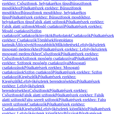
ezekhez: Csőszifonok, helytakarékos típus
Búraszifonok
mosdókhoz
Pótalkatrészek ezekhez: Búraszifonok
mosdókhoz
Búraszifonok mosdókhoz, helytakarékos
típus
Pótalkatrészek ezekhez: Búraszifonok mosdókhoz,
helytakarékos típus
Falsík alatti szifonok
Pótalkatrészek ezekhez:
Falsík alatti szifonok
Mosdó csatlakozó
Pótalkatrészek ezekhez:
Mosdó csatlakozó
Szifon
csatlakozó
Csatlakozókönyökök
Burkolatok
Csatlakozók
Pótalkatrészek
ezekhez: Csatlakozók
Tömítések
Hegtoldatos
karimák
Állócsövek
Hosszabbítók
Működtetések
Lefolyókészletek
mosogató medencékhez
Pótalkatrészek ezekhez: Lefolyókészletek
mosogató medencékhez
Csőszifonok
Pótalkatrészek ezekhez:
Csőszifonok
Szifonok mosógép csatlakozóval
Pótalkatrészek
ezekhez: Szifonok mosógép csatlakozóval
Mosogató
csatlakozások
Pótalkatrészek ezekhez: Mosogató
csatlakozások
Szifon csatlakozó
Pótalkatrészek ezekhez: Szifon
csatlakozó
Kiegészítők
Pótalkatrészek ezekhez:
Kiegészítők
Lefolyókészletek berendezésekhez
Pótalkatrészek
ezekhez: Lefolyókészletek
berendezésekhez
Csőszifonok
Pótalkatrészek ezekhez:
Csőszifonok
Falsík alatti szifonok
Pótalkatrészek ezekhez: Falsík
alatti szifonok
Falra szerelt szifonok
Pótalkatrészek ezekhez: Falra
szerelt szifonok
Csatlakozók
Pótalkatrészek ezekhez:
Csatlakozók
Kiegészítők
Lefolyókészletek kiöntőkhöz
Pótalkatrészek
ezekhez: Lefolyókészletek kiöntőkhöz
Bűzzárak
Pótalkatrészek