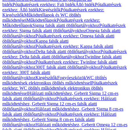
bidék
Pótalkatrészek ezekhez: Fali bidék
Álló bidék
Pótalkatrészek
ezekhez: Álló bidék
Kiegészítők
Pótalkatrészek ezekhez:
Kiegészítők
Működtetőlapok és WC öblítés
működtetései
Működtetőlapok
Pótalkatrészek ezekhez:
Működtetőlapok
Sigma falsík alatti öblítőtartályokhoz
Pótalkatrészek
ezekhez: Sigma falsík alatti öblítőtartályokhoz
Omega falsík alatti
öblítőtartályokhoz
Pótalkatrészek ezekhez: Omega falsík alatti
öblítőtartályokhoz
Kappa falsík alatti
öblítőtartályokhoz
Pótalkatrészek ezekhez: Kappa falsík alatti
öblítőtartályokhoz
Delta falsík alatti öblítőtartályokhoz
Pótalkatrészek
ezekhez: Delta falsík alatti öblítőtartályokhoz
Twinline falsík alatti
öblítőtartályokhoz
Pótalkatrészek ezekhez: Twinline falsík alatti
öblítőtartályokhoz
300T falsík alatti öblítőtartályokhoz
Pótalkatrészek
ezekhez: 300T falsík alatti
öblítőtartályokhoz
Kiegészítők
Fogyóeszközök
WC öblítés
működtetések elektronikus öblítés működtetéssel
Pótalkatrészek
ezekhez: WC öblítés működtetések elektronikus öblítés
működtetéssel
Hálózati működtetéshez, Geberit Sigma 12 cm-es
falsík alatti öblítőtartályokhoz
Pótalkatrészek ezekhez: Hálózati
működtetéshez, Geberit Sigma 12 cm-es falsík alatti
öblítőtartályokhoz
Hálózati működtetéshez, Geberit Sigma 8 cm-es
falsík alatti öblítőtartályokhoz
Pótalkatrészek ezekhez: Hálózati
működtetéshez, Geberit Sigma 8 cm-es falsík alatti
öblítőtartályokhoz
Hálózati működtetéshez, Geberit Omega 12 cm-es
falsík alatti öblítőtartályokhoz
Pótalkatrészek ezekhez: Hálózati