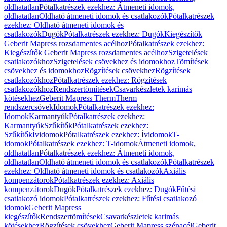
oldhatatlan
Pótalkatrészek ezekhez: Átmeneti idomok,
oldhatatlan
Oldható átmeneti idomok és csatlakozók
Pótalkatrészek
ezekhez: Oldható átmeneti idomok és
csatlakozók
Dugók
Pótalkatrészek ezekhez: Dugók
Kiegészítők
Geberit Mapress rozsdamentes acélhoz
Pótalkatrészek ezekhez:
Kiegészítők Geberit Mapress rozsdamentes acélhoz
Szigetelések
csatlakozókhoz
Szigetelések csövekhez és idomokhoz
Tömítések
csövekhez és idomokhoz
Rögzítések csövekhez
Rögzítések
csatlakozókhoz
Pótalkatrészek ezekhez: Rögzítések
csatlakozókhoz
Rendszertömítések
Csavarkészletek karimás
kötésekhez
Geberit Mapress Therm
Therm
rendszercsövek
Idomok
Pótalkatrészek ezekhez:
Idomok
Karmantyúk
Pótalkatrészek ezekhez:
Karmantyúk
Szűkítők
Pótalkatrészek ezekhez:
Szűkítők
Ívidomok
Pótalkatrészek ezekhez: Ívidomok
T-
idomok
Pótalkatrészek ezekhez: T-idomok
Átmeneti idomok,
oldhatatlan
Pótalkatrészek ezekhez: Átmeneti idomok,
oldhatatlan
Oldható átmeneti idomok és csatlakozók
Pótalkatrészek
ezekhez: Oldható átmeneti idomok és csatlakozók
Axiális
kompenzátorok
Pótalkatrészek ezekhez: Axiális
kompenzátorok
Dugók
Pótalkatrészek ezekhez: Dugók
Fűtési
csatlakozó idomok
Pótalkatrészek ezekhez: Fűtési csatlakozó
idomok
Geberit Mapress
kiegészítők
Rendszertömítések
Csavarkészletek karimás
kötésekhez
Rögzítések csövekhez
Geberit Mapress szénacél
Geberit