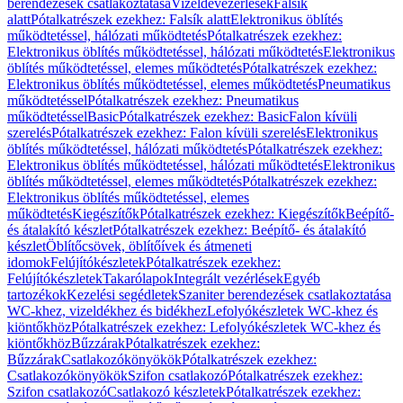
berendezések csatlakoztatása
Vizeldevezérlések
Falsík
alatt
Pótalkatrészek ezekhez: Falsík alatt
Elektronikus öblítés
működtetéssel, hálózati működtetés
Pótalkatrészek ezekhez:
Elektronikus öblítés működtetéssel, hálózati működtetés
Elektronikus
öblítés működtetéssel, elemes működtetés
Pótalkatrészek ezekhez:
Elektronikus öblítés működtetéssel, elemes működtetés
Pneumatikus
működtetéssel
Pótalkatrészek ezekhez: Pneumatikus
működtetéssel
Basic
Pótalkatrészek ezekhez: Basic
Falon kívüli
szerelés
Pótalkatrészek ezekhez: Falon kívüli szerelés
Elektronikus
öblítés működtetéssel, hálózati működtetés
Pótalkatrészek ezekhez:
Elektronikus öblítés működtetéssel, hálózati működtetés
Elektronikus
öblítés működtetéssel, elemes működtetés
Pótalkatrészek ezekhez:
Elektronikus öblítés működtetéssel, elemes
működtetés
Kiegészítők
Pótalkatrészek ezekhez: Kiegészítők
Beépítő-
és átalakító készlet
Pótalkatrészek ezekhez: Beépítő- és átalakító
készlet
Öblítőcsövek, öblítőívek és átmeneti
idomok
Felújítókészletek
Pótalkatrészek ezekhez:
Felújítókészletek
Takarólapok
Integrált vezérlések
Egyéb
tartozékok
Kezelési segédletek
Szaniter berendezések csatlakoztatása
WC-khez, vizeldékhez és bidékhez
Lefolyókészletek WC-khez és
kiöntőkhöz
Pótalkatrészek ezekhez: Lefolyókészletek WC-khez és
kiöntőkhöz
Bűzzárak
Pótalkatrészek ezekhez:
Bűzzárak
Csatlakozókönyökök
Pótalkatrészek ezekhez:
Csatlakozókönyökök
Szifon csatlakozó
Pótalkatrészek ezekhez:
Szifon csatlakozó
Csatlakozó készletek
Pótalkatrészek ezekhez: