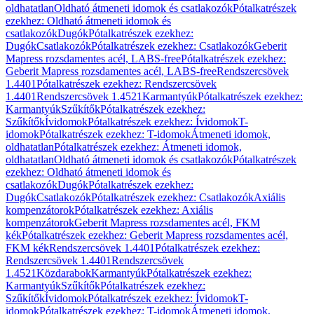
oldhatatlan
Oldható átmeneti idomok és csatlakozók
Pótalkatrészek
ezekhez: Oldható átmeneti idomok és
csatlakozók
Dugók
Pótalkatrészek ezekhez:
Dugók
Csatlakozók
Pótalkatrészek ezekhez: Csatlakozók
Geberit
Mapress rozsdamentes acél, LABS-free
Pótalkatrészek ezekhez:
Geberit Mapress rozsdamentes acél, LABS-free
Rendszercsövek
1.4401
Pótalkatrészek ezekhez: Rendszercsövek
1.4401
Rendszercsövek 1.4521
Karmantyúk
Pótalkatrészek ezekhez:
Karmantyúk
Szűkítők
Pótalkatrészek ezekhez:
Szűkítők
Ívidomok
Pótalkatrészek ezekhez: Ívidomok
T-
idomok
Pótalkatrészek ezekhez: T-idomok
Átmeneti idomok,
oldhatatlan
Pótalkatrészek ezekhez: Átmeneti idomok,
oldhatatlan
Oldható átmeneti idomok és csatlakozók
Pótalkatrészek
ezekhez: Oldható átmeneti idomok és
csatlakozók
Dugók
Pótalkatrészek ezekhez:
Dugók
Csatlakozók
Pótalkatrészek ezekhez: Csatlakozók
Axiális
kompenzátorok
Pótalkatrészek ezekhez: Axiális
kompenzátorok
Geberit Mapress rozsdamentes acél, FKM
kék
Pótalkatrészek ezekhez: Geberit Mapress rozsdamentes acél,
FKM kék
Rendszercsövek 1.4401
Pótalkatrészek ezekhez:
Rendszercsövek 1.4401
Rendszercsövek
1.4521
Közdarabok
Karmantyúk
Pótalkatrészek ezekhez:
Karmantyúk
Szűkítők
Pótalkatrészek ezekhez:
Szűkítők
Ívidomok
Pótalkatrészek ezekhez: Ívidomok
T-
idomok
Pótalkatrészek ezekhez: T-idomok
Átmeneti idomok,