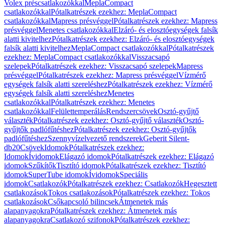
Volex préscsatlakozókkal
MeplaCompact
csatlakozókkal
Pótalkatrészek ezekhez: MeplaCompact
csatlakozókkal
Mapress présvéggel
Pótalkatrészek ezekhez: Mapress
présvéggel
Menetes csatlakozókkal
Elzáró- és elosztóegységek falsík
alatti kivitelhez
Pótalkatrészek ezekhez: Elzáró- és elosztóegységek
falsík alatti kivitelhez
MeplaCompact csatlakozókkal
Pótalkatrészek
ezekhez: MeplaCompact csatlakozókkal
Visszacsapó
szelepek
Pótalkatrészek ezekhez: Visszacsapó szelepek
Mapress
présvéggel
Pótalkatrészek ezekhez: Mapress présvéggel
Vízmérő
egységek falsík alatti szereléshez
Pótalkatrészek ezekhez: Vízmérő
egységek falsík alatti szereléshez
Menetes
csatlakozókkal
Pótalkatrészek ezekhez: Menetes
csatlakozókkal
Felülettemperálás
Rendszercsövek
Osztó-gyűjtő
választék
Pótalkatrészek ezekhez: Osztó-gyűjtő választék
Osztó-
gyűjtők padlófűtéshez
Pótalkatrészek ezekhez: Osztó-gyűjtők
padlófűtéshez
Szennyvízelvezető rendszerek
Geberit Silent-
db20
Csövek
Idomok
Pótalkatrészek ezekhez:
Idomok
Ívidomok
Elágazó idomok
Pótalkatrészek ezekhez: Elágazó
idomok
Szűkítők
Tisztító idomok
Pótalkatrészek ezekhez: Tisztító
idomok
SuperTube idomok
Ívidomok
Speciális
idomok
Csatlakozók
Pótalkatrészek ezekhez: Csatlakozók
Hegesztett
csatlakozások
Tokos csatlakozások
Pótalkatrészek ezekhez: Tokos
csatlakozások
Csőkapcsoló bilincsek
Átmenetek más
alapanyagokra
Pótalkatrészek ezekhez: Átmenetek más
alapanyagokra
Csatlakozó szifonok
Pótalkatrészek ezekhez: