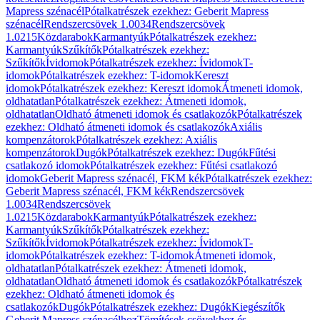
Mapress szénacél
Pótalkatrészek ezekhez: Geberit Mapress
szénacél
Rendszercsövek 1.0034
Rendszercsövek
1.0215
Közdarabok
Karmantyúk
Pótalkatrészek ezekhez:
Karmantyúk
Szűkítők
Pótalkatrészek ezekhez:
Szűkítők
Ívidomok
Pótalkatrészek ezekhez: Ívidomok
T-
idomok
Pótalkatrészek ezekhez: T-idomok
Kereszt
idomok
Pótalkatrészek ezekhez: Kereszt idomok
Átmeneti idomok,
oldhatatlan
Pótalkatrészek ezekhez: Átmeneti idomok,
oldhatatlan
Oldható átmeneti idomok és csatlakozók
Pótalkatrészek
ezekhez: Oldható átmeneti idomok és csatlakozók
Axiális
kompenzátorok
Pótalkatrészek ezekhez: Axiális
kompenzátorok
Dugók
Pótalkatrészek ezekhez: Dugók
Fűtési
csatlakozó idomok
Pótalkatrészek ezekhez: Fűtési csatlakozó
idomok
Geberit Mapress szénacél, FKM kék
Pótalkatrészek ezekhez:
Geberit Mapress szénacél, FKM kék
Rendszercsövek
1.0034
Rendszercsövek
1.0215
Közdarabok
Karmantyúk
Pótalkatrészek ezekhez:
Karmantyúk
Szűkítők
Pótalkatrészek ezekhez:
Szűkítők
Ívidomok
Pótalkatrészek ezekhez: Ívidomok
T-
idomok
Pótalkatrészek ezekhez: T-idomok
Átmeneti idomok,
oldhatatlan
Pótalkatrészek ezekhez: Átmeneti idomok,
oldhatatlan
Oldható átmeneti idomok és csatlakozók
Pótalkatrészek
ezekhez: Oldható átmeneti idomok és
csatlakozók
Dugók
Pótalkatrészek ezekhez: Dugók
Kiegészítők
Geberit Mapress szénacélhoz
Tömítések csövekhez és