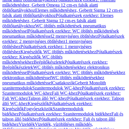
működtetéshez, Geberit Omega 12 cm-es falsík alatti
öblítőtartályokhoz
Elemes működtetéshez, Geberit Sigma 12 cm-es
falsík alatti öblítőtartályokhoz
Pótalkatrészek ezekhez: Elemes
működtetéshez, Geberit Sigma 12 cm-es falsík alatti
öblítőtartályokhoz
WC öblítés működtetések pneumatikus
működtetéssel
Pótalkatrészek ezekhez: WC öblítés működtetések
pneumatikus működtetéssel
2 mennyiséges öblítéshez
Pótalkatrészek
ezekhez: 2 mennyiséges öblítéshez
1 mennyiséges
öblítéshez
Pótalkatrészek ezekhez: 1 mennyiséges
öblítéshez
Kiegészítők WC öblítés működtetésekhez
Pótalkatrészek
ezekhez: Kiegészítők WC öblítés
működtetésekhez
Beépítőkészletek
Pótalkatrészek ezekhez:
Beépítőkészletek
WC öblítés működtetésekhez elektronikus
működtetéssel
Pótalkatrészek ezekhez: WC öblítés működtetésekhez
elektronikus működtetéssel
WC öblítés működtetésekhez
pneumatikus működtetéssel
Csatlakozók
Geberit Monolith
szanitermodulok
Szanitermodulok WC-khez
Pótalkatrészek ezekhez:
Szanitermodulok WC-khez
Fali WC-khez
Pótalkatrészek ezekhez:
Fali WC-khez
Talpon álló WC-khez
Pótalkatrészek ezekhez: Talpon
álló WC-khez
Kiegészítők
Pótalkatrészek ezekhez:
Kiegészítők
Fogyóeszközök
Szanitermodulok
bidékhez
Pótalkatrészek ezekhez: Szanitermodulok bidékhez
Fali és
talpon álló bidékhez
Pótalkatrészek ezekhez: Fali és talpon álló
bidékhez
Vizeldék
Vizeldék, vízöblítéses működés,