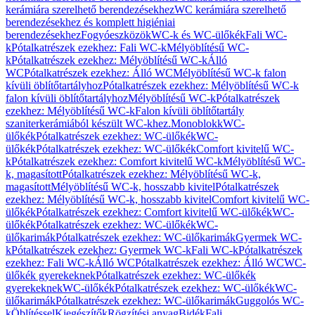
kerámiára szerelhető berendezésekhez
WC kerámiára szerelhető
berendezésekhez és komplett higiéniai
berendezésekhez
Fogyóeszközök
WC-k és WC-ülőkék
Fali WC-
k
Pótalkatrészek ezekhez: Fali WC-k
Mélyöblítésű WC-
k
Pótalkatrészek ezekhez: Mélyöblítésű WC-k
Álló
WC
Pótalkatrészek ezekhez: Álló WC
Mélyöblítésű WC-k falon
kívüli öblítőtartályhoz
Pótalkatrészek ezekhez: Mélyöblítésű WC-k
falon kívüli öblítőtartályhoz
Mélyöblítésű WC-k
Pótalkatrészek
ezekhez: Mélyöblítésű WC-k
Falon kívüli öblítőtartály
szaniterkerámiából készült WC-khez.
Monoblokk
WC-
ülőkék
Pótalkatrészek ezekhez: WC-ülőkék
WC-
ülőkék
Pótalkatrészek ezekhez: WC-ülőkék
Comfort kivitelű WC-
k
Pótalkatrészek ezekhez: Comfort kivitelű WC-k
Mélyöblítésű WC-
k, magasított
Pótalkatrészek ezekhez: Mélyöblítésű WC-k,
magasított
Mélyöblítésű WC-k, hosszabb kivitel
Pótalkatrészek
ezekhez: Mélyöblítésű WC-k, hosszabb kivitel
Comfort kivitelű WC-
ülőkék
Pótalkatrészek ezekhez: Comfort kivitelű WC-ülőkék
WC-
ülőkék
Pótalkatrészek ezekhez: WC-ülőkék
WC-
ülőkarimák
Pótalkatrészek ezekhez: WC-ülőkarimák
Gyermek WC-
k
Pótalkatrészek ezekhez: Gyermek WC-k
Fali WC-k
Pótalkatrészek
ezekhez: Fali WC-k
Álló WC
Pótalkatrészek ezekhez: Álló WC
WC-
ülőkék gyerekeknek
Pótalkatrészek ezekhez: WC-ülőkék
gyerekeknek
WC-ülőkék
Pótalkatrészek ezekhez: WC-ülőkék
WC-
ülőkarimák
Pótalkatrészek ezekhez: WC-ülőkarimák
Guggolós WC-
k
Öblítéssel
Kiegészítők
Rögzítési anyag
Bidék
Fali