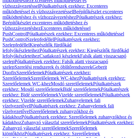
működtetéshez
Excenteres működtetéssel és
vízhozzávezetéssel
Pótalkatrészek ezekhez: Excenteres
működtetéssel és vízhozzávezetéssel
Beépítőkészlet excenteres
működtetéshez és vízhozzávezetéshez
Pótalkatrészek ezekhez:
Beépítőkészlet excenteres működtetéshez és
vízhozzávezetéshez
Excenteres működtetéssel
PushControl
Pótalkatrészek ezekhez: Excenteres működtetéssel
PushControl
Szelepfedéllel
Pótalkatrészek ezekhez:
Szelepfedéllel
Kiegészítők fürdőkád
lefolyókészleteihez
Pótalkatrészek ezekhez: Kiegészítők fürdőkád
lefolyókészleteihez
Csatlakozó készletek
Falsík alatti visszacsapó
szelep
Pótalkatrészek ezekhez: Falsík alatti visszacsapó
szelep
Szerelési rendszerek és öblítőrendszerek
Geberit
Duofix
Szerelőelemek
Pótalkatrészek ezekhez:
Szerelőelemek
Szerelőelemek WC-khez
Pótalkatrészek ezekhez:
Szerelőelemek WC-khez
Mosdó szerelőelemek
Pótalkatrészek
ezekhez: Mosdó szerelőelemek
Bidé szerelőelemek
Pótalkatrészek
ezekhez: Bidé szerelőelemek
Vizelde szerelőelemek
Pótalkatrészek
ezekhez: Vizelde szerelőelemek
Zuhanyelemek fali
vízelvezetővel
Pótalkatrészek ezekhez: Zuhanyelemek fali
vízelvezetővel
Szerelőelemek zuhanyzókhoz és
kádakhoz
Pótalkatrészek ezekhez: Szerelőelemek zuhanyzókhoz és
kádakhoz
Zuhanyzó válaszfal szerelőelemek
Pótalkatrészek ezekhez:
Zuhanyzó válaszfal szerelőelemek
Szerelőelemek
kiöntőkhöz
Pótalkatrészek ezekhez: Szerelőelemek