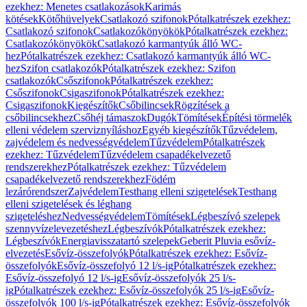
ezekhez: Menetes csatlakozások
Karimás
kötések
Kötőhüvelyek
Csatlakozó szifonok
Pótalkatrészek ezekhez:
Csatlakozó szifonok
Csatlakozókönyökök
Pótalkatrészek ezekhez:
Csatlakozókönyökök
Csatlakozó karmantyúk álló WC-
hez
Pótalkatrészek ezekhez: Csatlakozó karmantyúk álló WC-
hez
Szifon csatlakozók
Pótalkatrészek ezekhez: Szifon
csatlakozók
Csőszifonok
Pótalkatrészek ezekhez:
Csőszifonok
Csigaszifonok
Pótalkatrészek ezekhez:
Csigaszifonok
Kiegészítők
Csőbilincsek
Rögzítések a
csőbilincsekhez
Csőhéj támaszok
Dugók
Tömítések
Építési törmelék
elleni védelem szerviznyíláshoz
Egyéb kiegészítők
Tűzvédelem,
zajvédelem és nedvességvédelem
Tűzvédelem
Pótalkatrészek
ezekhez: Tűzvédelem
Tűzvédelem csapadékelvezető
rendszerekhez
Pótalkatrészek ezekhez: Tűzvédelem
csapadékelvezető rendszerekhez
Födém
lezárórendszer
Zajvédelem
Testhang elleni szigetelések
Testhang
elleni szigetelések és léghang
szigeteléshez
Nedvességvédelem
Tömítések
Légbeszívó szelepek
szennyvízelevezetéshez
Légbeszívók
Pótalkatrészek ezekhez:
Légbeszívók
Energiavisszatartó szelepek
Geberit Pluvia esővíz-
elvezetés
Esővíz-összefolyók
Pótalkatrészek ezekhez: Esővíz-
összefolyók
Esővíz-összefolyó 12 l/s-ig
Pótalkatrészek ezekhez:
Esővíz-összefolyó 12 l/s-ig
Esővíz-összefolyók 25 l/s-
ig
Pótalkatrészek ezekhez: Esővíz-összefolyók 25 l/s-ig
Esővíz-
összefolyók 100 l/s-ig
Pótalkatrészek ezekhez: Esővíz-összefolyók