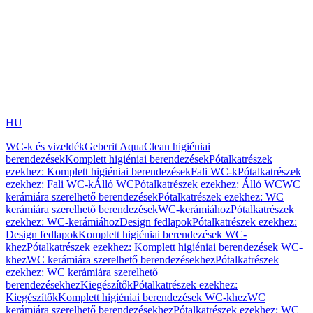
HU
WC-k és vizeldék
Geberit AquaClean higiéniai
berendezések
Komplett higiéniai berendezések
Pótalkatrészek
ezekhez: Komplett higiéniai berendezések
Fali WC-k
Pótalkatrészek
ezekhez: Fali WC-k
Álló WC
Pótalkatrészek ezekhez: Álló WC
WC
kerámiára szerelhető berendezések
Pótalkatrészek ezekhez: WC
kerámiára szerelhető berendezések
WC-kerámiához
Pótalkatrészek
ezekhez: WC-kerámiához
Design fedlapok
Pótalkatrészek ezekhez:
Design fedlapok
Komplett higiéniai berendezések WC-
khez
Pótalkatrészek ezekhez: Komplett higiéniai berendezések WC-
khez
WC kerámiára szerelhető berendezésekhez
Pótalkatrészek
ezekhez: WC kerámiára szerelhető
berendezésekhez
Kiegészítők
Pótalkatrészek ezekhez:
Kiegészítők
Komplett higiéniai berendezések WC-khez
WC
kerámiára szerelhető berendezésekhez
Pótalkatrészek ezekhez: WC