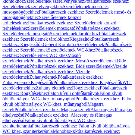
kiöntőkhöz
Szerelőelemek szerelvényekhez
Pótalkatrészek ezekhez:
Szerelőelemek szerelvényekhez
Szerelőelemek mosó- és
mosogatógépekhez
Pótalkatrészek ezekhez: Szerelőelemek mosó- és
mosogatógépekhez
Szerelőelemek konzol
terhelésekhez
Pótalkatrészek ezekhez: Szerelőelemek konzol
terhelésekhez
Szerelőelemek mosogató
Pótalkatrészek ezekhez:
Szerelőelemek mosogató
Szerelőelemek tárolókhoz
Pótalkatrészek
ezekhez: Szerelőelemek tárolókhoz
Kiegészítők
Pótalkatrészek
ezekhez: Kiegészítők
Geberit Kombifix
Szerelőelemek
Pótalkatrészek
ezekhez: Szerelőelemek
Szerelőelemek WC-khez
Pótalkatrészek
ezekhez: Szerelőelemek WC-khez
Mosdó
szerelőelemek
Pótalkatrészek ezekhez: Mosdó szerelőelemek
Bidé
szerelőelemek
Pótalkatrészek ezekhez: Bidé szerelőelemek
Vizelde
szerelőelemek
Pótalkatrészek ezekhez: Vizelde
szerelőelemek
Zuhanyelemek
Pótalkatrészek ezekhez:
Zuhanyelemek
Kiegészítők
Pótalkatrészek ezekhez: Kiegészítők
WC-
szerelőelemekhez
Zuhany elemekhez
Rögzítésekhez
Pótalkatrészek
ezekhez: Rögzítésekhez
Falon kívüli öblítőtartályok
Falon kívüli
öblítőtartályok WC-khez, műanyagból
Pótalkatrészek ezekhez: Falon
kívüli öblítőtartályok WC-khez, műanyagból
Magasra
szerelt
Pótalkatrészek ezekhez: Magasra szerelt
Alacsony és félmagas
elhelyezésű
Pótalkatrészek ezekhez: Alacsony és félmagas
elhelyezésű
Falon kívüli öblítőtartályok WC-khez,
szaniterkerámia
Pótalkatrészek ezekhez: Falon kívüli öblítőtartályok
WC-khez, szaniterkerámia
Monoblokk
Pótalkatrészek ezekhez: