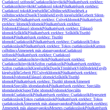
Csatlakozó szifonok
Csatlakozókönyökök
Pótalkatrészek ezekhez:
Csatlakozókönyökök
Csatlakozó tokok
Pótalkatrészek ezekhez:
Csatlakozó tokok
Kiegészítők
Csőbilincsek
Rögzítések a
csőbilincsekhez
Dugók
Tömítések
Egyéb kiegészítők
Geberit Silent-
PP
Csövek
Pótalkatrészek ezekhez: Csövek
Idomok
Pótalkatrészek
ezekhez: Idomok
Ívidomok
Pótalkatrészek ezekhez:
Ívidomok
Elágazó idomok
Pótalkatrészek ezekhez: Elágazó
idomok
Szűkítők
Pótalkatrészek ezekhez: Szűkítők
Tisztító
idomok
Pótalkatrészek ezekhez: Tisztító
idomok
Csatlakozók
Pótalkatrészek ezekhez: Csatlakozók
Tokos
csatlakozások
Pótalkatrészek ezekhez: Tokos csatlakozások
Karmos
csőbilincs
Átmenetek más alapanyagokra
Csatlakozó
szifonok
Pótalkatrészek ezekhez: Csatlakozó
szifonok
Csatlakozókönyökök
Pótalkatrészek ezekhez:
Csatlakozókönyökök
Szifon csatlakozók
Pótalkatrészek ezekhez:
Szifon csatlakozók
Kiegészítők
Dugók
Tömítések
Védőfedelek
Egyéb
kiegészítők
Geberit PE
Csövek
Idomok
Pótalkatrészek ezekhez:
Idomok
Ívidomok
Elágazó idomok
Szűkítők
Tisztító
idomok
Pótalkatrészek ezekhez: Tisztító idomok
Átmeneti
idomok
Speciális idomdarabok
Pótalkatrészek ezekhez: Speciális
idomdarabok
SuperTube idomok
Ívidomok
Speciális
idomok
Csatlakozók
Pótalkatrészek ezekhez: Csatlakozók
Hegesztett
csatlakozások
Tokos csatlakozások
Pótalkatrészek ezekhez: Tokos
csatlakozások
Átmenetek más alapanyagokra
Pótalkatrészek ezekhez:
Átmenetek más alapanyagokra
Menetes csatlakozások
Pótalkatrészek