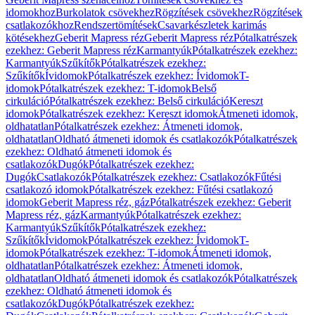
idomokhoz
Burkolatok csövekhez
Rögzítések csövekhez
Rögzítések
csatlakozókhoz
Rendszertömítések
Csavarkészletek karimás
kötésekhez
Geberit Mapress réz
Geberit Mapress réz
Pótalkatrészek
ezekhez: Geberit Mapress réz
Karmantyúk
Pótalkatrészek ezekhez:
Karmantyúk
Szűkítők
Pótalkatrészek ezekhez:
Szűkítők
Ívidomok
Pótalkatrészek ezekhez: Ívidomok
T-
idomok
Pótalkatrészek ezekhez: T-idomok
Belső
cirkuláció
Pótalkatrészek ezekhez: Belső cirkuláció
Kereszt
idomok
Pótalkatrészek ezekhez: Kereszt idomok
Átmeneti idomok,
oldhatatlan
Pótalkatrészek ezekhez: Átmeneti idomok,
oldhatatlan
Oldható átmeneti idomok és csatlakozók
Pótalkatrészek
ezekhez: Oldható átmeneti idomok és
csatlakozók
Dugók
Pótalkatrészek ezekhez:
Dugók
Csatlakozók
Pótalkatrészek ezekhez: Csatlakozók
Fűtési
csatlakozó idomok
Pótalkatrészek ezekhez: Fűtési csatlakozó
idomok
Geberit Mapress réz, gáz
Pótalkatrészek ezekhez: Geberit
Mapress réz, gáz
Karmantyúk
Pótalkatrészek ezekhez:
Karmantyúk
Szűkítők
Pótalkatrészek ezekhez:
Szűkítők
Ívidomok
Pótalkatrészek ezekhez: Ívidomok
T-
idomok
Pótalkatrészek ezekhez: T-idomok
Átmeneti idomok,
oldhatatlan
Pótalkatrészek ezekhez: Átmeneti idomok,
oldhatatlan
Oldható átmeneti idomok és csatlakozók
Pótalkatrészek
ezekhez: Oldható átmeneti idomok és
csatlakozók
Dugók
Pótalkatrészek ezekhez: