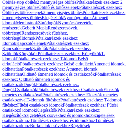
Öblítés-stop öblítés
2 mennyiséges öblítés
Pótalkatrészek ezekhez: 2
mennyiséges öblítés
Öblítő és töltőszelepek
Pótalkatrészek ezekhez:
Öblítő és töltőszelepek
2 mennyiséges öblítés
Pótalkatrészek ezekhez:
2 mennyiséges öblítés
Kiegészítők
Nyomógombok
Átmeneti
idomok
Membránok
Záródugók
Nyomócsővezetéki
rendszerek
Geberit Mepla
Rendszercsövek,
többrétegű
Rendszercsövek fűtéshez,
többrétegű
Idomok
Pótalkatrészek ezekhez:
Idomok
Kapcsolóelemek
Pótalkatrészek ezekhez:
Kapcsolóelemek
Szűkítők
Pótalkatrészek ezekhez:
Szűkítők
Könyökök
Pótalkatrészek ezekhez: Könyökök
T-
idomok
Pótalkatrészek ezekhez: T-idomok
Belső
cirkuláció
Pótalkatrészek ezekhez: Belső cirkuláció
Átmeneti idomok,
oldhatatlan
Pótalkatrészek ezekhez: Átmeneti idomok,
oldhatatlan
Oldható átmeneti idomok és csatlakozók
Pótalkatrészek
ezekhez: Oldható átmeneti idomok és
csatlakozók
Dugók
Pótalkatrészek ezekhez:
Dugók
Csatlakozók
Pótalkatrészek ezekhez: Csatlakozók
Elosztók
menetes csatlakozóval
Pótalkatrészek ezekhez: Elosztók menetes
csatlakozóval
T-idomok fűtéshez
Pótalkatrészek ezekhez: T-idomok
fűtéshez
Fűtési csatlakozó idomok
Pótalkatrészek ezekhez: Fűtési
csatlakozó idomok
Kiegészítők
Pótalkatrészek ezekhez:
Kiegészítők
Szigetelések csövekhez és idomokhoz
Szigetelések
csatlakozókhoz
Tömítések csövekhez és idomokhoz
Tömítések
csatlakozókhoz
Burkolatok csövekhez
Rögzítések