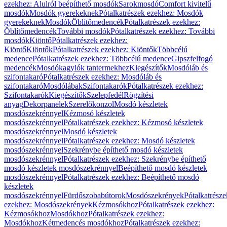
ezekhez: Alulról beépíthető mosdók
Sarokmosdó
Comfort kivitelű
mosdók
Mosdók gyerekeknek
Pótalkatrészek ezekhez: Mosdók
gyerekeknek
Mosdók
Öblítőmedencék
Pótalkatrészek ezekhez:
Öblítőmedencék
További mosdók
Pótalkatrészek ezekhez: További
mosdók
Kiöntő
Pótalkatrészek ezekhez:
Kiöntő
Kiöntők
Pótalkatrészek ezekhez: Kiöntők
Többcélú
medence
Pótalkatrészek ezekhez: Többcélú medence
Gipszfelfogó
medencék
Mosdókagylók tantermekhez
Kiegészítők
Mosdóláb és
szifontakaró
Pótalkatrészek ezekhez: Mosdóláb és
szifontakaró
Mosdólábak
Szifontakarók
Pótalkatrészek ezekhez:
Szifontakarók
Kiegészítők
Szelepfedél
Rögzítési
anyag
Dekorpanelek
Szerelőkonzol
Mosdó készletek
mosdószekrénnyel
Kézmosó készletek
mosdószekrénnyel
Pótalkatrészek ezekhez: Kézmosó készletek
mosdószekrénnyel
Mosdó készletek
mosdószekrénnyel
Pótalkatrészek ezekhez: Mosdó készletek
mosdószekrénnyel
Szekrénybe építhető mosdó készletek
mosdószekrénnyel
Pótalkatrészek ezekhez: Szekrénybe építhető
mosdó készletek mosdószekrénnyel
Beépíthető mosdó készletek
mosdószekrénnyel
Pótalkatrészek ezekhez: Beépíthető mosdó
készletek
mosdószekrénnyel
Fürdőszobabútorok
Mosdószekrények
Pótalkatrésze
ezekhez: Mosdószekrények
Kézmosókhoz
Pótalkatrészek ezekhez:
Kézmosókhoz
Mosdókhoz
Pótalkatrészek ezekhez:
Mosdókhoz
Kétmedencés mosdókhoz
Pótalkatrészek ezekhez: