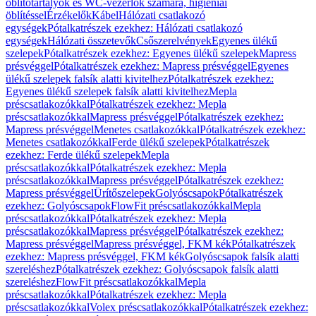
öblítőtartályok és WC-vezérlők számára, higiéniai
öblítéssel
Érzékelők
Kábel
Hálózati csatlakozó
egységek
Pótalkatrészek ezekhez: Hálózati csatlakozó
egységek
Hálózati összetevők
Csőszerelvények
Egyenes ülékű
szelepek
Pótalkatrészek ezekhez: Egyenes ülékű szelepek
Mapress
présvéggel
Pótalkatrészek ezekhez: Mapress présvéggel
Egyenes
ülékű szelepek falsík alatti kivitelhez
Pótalkatrészek ezekhez:
Egyenes ülékű szelepek falsík alatti kivitelhez
Mepla
préscsatlakozókkal
Pótalkatrészek ezekhez: Mepla
préscsatlakozókkal
Mapress présvéggel
Pótalkatrészek ezekhez:
Mapress présvéggel
Menetes csatlakozókkal
Pótalkatrészek ezekhez:
Menetes csatlakozókkal
Ferde ülékű szelepek
Pótalkatrészek
ezekhez: Ferde ülékű szelepek
Mepla
préscsatlakozókkal
Pótalkatrészek ezekhez: Mepla
préscsatlakozókkal
Mapress présvéggel
Pótalkatrészek ezekhez:
Mapress présvéggel
Ürítőszelepek
Golyóscsapok
Pótalkatrészek
ezekhez: Golyóscsapok
FlowFit préscsatlakozókkal
Mepla
préscsatlakozókkal
Pótalkatrészek ezekhez: Mepla
préscsatlakozókkal
Mapress présvéggel
Pótalkatrészek ezekhez:
Mapress présvéggel
Mapress présvéggel, FKM kék
Pótalkatrészek
ezekhez: Mapress présvéggel, FKM kék
Golyóscsapok falsík alatti
szereléshez
Pótalkatrészek ezekhez: Golyóscsapok falsík alatti
szereléshez
FlowFit préscsatlakozókkal
Mepla
préscsatlakozókkal
Pótalkatrészek ezekhez: Mepla
préscsatlakozókkal
Volex préscsatlakozókkal
Pótalkatrészek ezekhez: